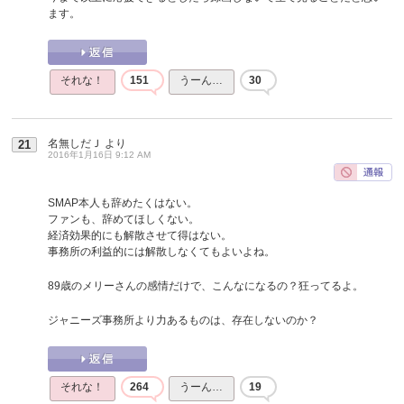
ます。
それな！
151
うーん…
30
名無しだＪ
より
21
2016年1月16日 9:12 AM
SMAP本人も辞めたくはない。
ファンも、辞めてほしくない。
経済効果的にも解散させて得はない。
事務所の利益的には解散しなくてもよいよね。
89歳のメリーさんの感情だけで、こんなになるの？狂ってるよ。
ジャニーズ事務所より力あるものは、存在しないのか？
それな！
264
うーん…
19