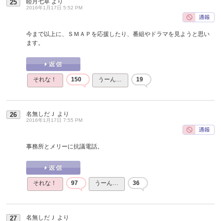
睦月七草
より
25
2016年1月17日 5:52 PM
今まで以上に、ＳＭＡＰを応援したり、番組やドラマを見ようと思い
ます。
それな！
150
うーん…
19
名無しだＪ
より
26
2016年1月17日 7:55 PM
事務所とメリーに抗議電話。
それな！
97
うーん…
36
名無しだＪ
より
27