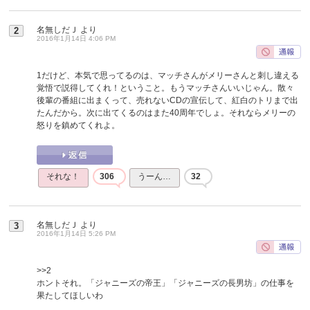
名無しだＪ
より
2
2016年1月14日 4:06 PM
1だけど、本気で思ってるのは、マッチさんがメリーさんと刺し違える
覚悟で説得してくれ！ということ。もうマッチさんいいじゃん。散々
後輩の番組に出まくって、売れないCDの宣伝して、紅白のトリまで出
たんだから。次に出てくるのはまた40周年でしょ。それならメリーの
怒りを鎮めてくれよ。
それな！
306
うーん…
32
名無しだＪ
より
3
2016年1月14日 5:26 PM
>>2
ホントそれ。「ジャニーズの帝王」「ジャニーズの長男坊」の仕事を
果たしてほしいわ