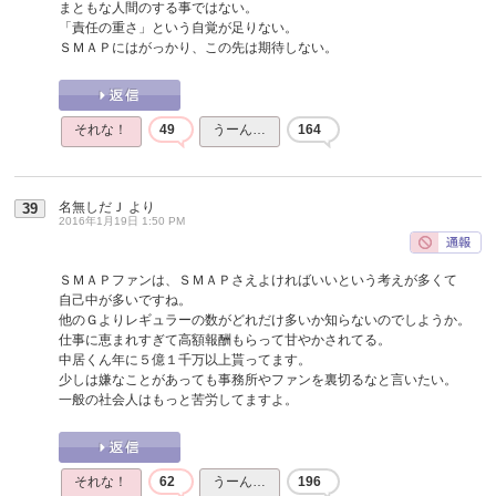
まともな人間のする事ではない。
「責任の重さ」という自覚が足りない。
ＳＭＡＰにはがっかり、この先は期待しない。
それな！
49
うーん…
164
名無しだＪ
より
39
2016年1月19日 1:50 PM
ＳＭＡＰファンは、ＳＭＡＰさえよければいいという考えが多くて
自己中が多いですね。
他のＧよりレギュラーの数がどれだけ多いか知らないのでしようか。
仕事に恵まれすぎて高額報酬もらって甘やかされてる。
中居くん年に５億１千万以上貰ってます。
少しは嫌なことがあっても事務所やファンを裏切るなと言いたい。
一般の社会人はもっと苦労してますよ。
それな！
62
うーん…
196