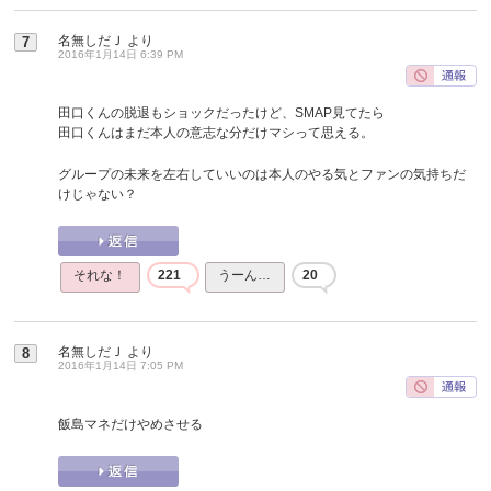
名無しだＪ
より
7
2016年1月14日 6:39 PM
田口くんの脱退もショックだったけど、SMAP見てたら
田口くんはまだ本人の意志な分だけマシって思える。
グループの未来を左右していいのは本人のやる気とファンの気持ちだ
けじゃない？
それな！
221
うーん…
20
名無しだＪ
より
8
2016年1月14日 7:05 PM
飯島マネだけやめさせる