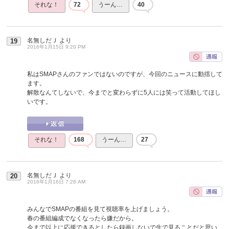
それな！
72
うーん…
40
名無しだＪ
より
19
2016年1月15日 9:20 PM
私はSMAPさんのファンではないのですが、今回のニュースに動揺して
ます。
解散なんてしないで、今までと変わらずに5人には笑って活動してほし
いです。
それな！
168
うーん…
27
名無しだＪ
より
20
2016年1月16日 7:28 AM
みんなでSMAPの番組を見て視聴率を上げましょう。
春の番組編成でなくなったら嫌だから。
今まで以上に応援できるとしたら録画しないで生で見ることだと思い