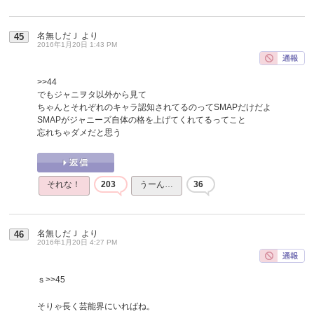
名無しだＪ
より
45
2016年1月20日 1:43 PM
>>44
でもジャニヲタ以外から見て
ちゃんとそれぞれのキャラ認知されてるのってSMAPだけだよ
SMAPがジャニーズ自体の格を上げてくれてるってこと
忘れちゃダメだと思う
それな！
203
うーん…
36
名無しだＪ
より
46
2016年1月20日 4:27 PM
ｓ
>>45
そりゃ長く芸能界にいればね。