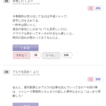
名無しだＪ
より
48
2016年1月20日 6:14 PM
今事務所が売り出してるのは平成ジャンプ。
若手に力を入れてる。
一昨年は関ジャニ。
過去の栄光にしがみついても見苦しいだけ。
スマスマも終わってキンキがやるなら嬉しいよ。
時代の流れが変わってきてるんだよ。
それな！
38
うーん…
168
アエラを読め！
より
49
2016年1月20日 9:36 PM
あんた、週刊新調とかアエラの記事を読んでいってるの？今回の事
は、ジャニーズ事務所とキムタクの起した事件なをだよ！はっきり理
解しろ！