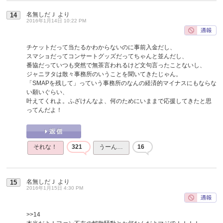
名無しだＪ
より
14
2016年1月14日 10:22 PM
チケットだって当たるかわからないのに事前入金だし、
スマショだってコンサートグッズだってちゃんと並んだし、
番協だっていつも突然で無茶言われるけど文句言ったことないし、
ジャニヲタは散々事務所のいうことを聞いてきたじゃん。
「SMAPを残して」っていう事務所のなんの経済的マイナスにもならな
い願いぐらい、
叶えてくれよ。ふざけんなよ、何のためにいままで応援してきたと思
ってんだよ！
それな！
321
うーん…
16
名無しだＪ
より
15
2016年1月15日 4:30 PM
>>14