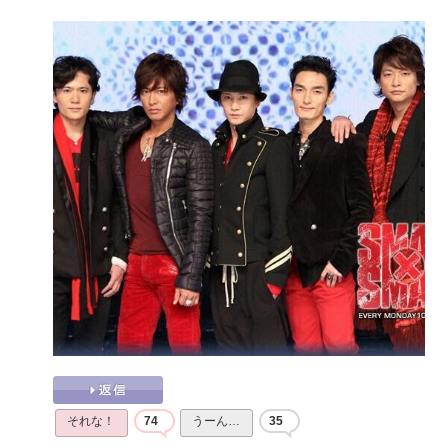
それな！
74
うーん…
35