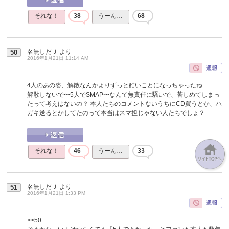
それな！
38
うーん…
68
名無しだＪ
より
50
2016年1月21日 11:14 AM
4人のあの姿、解散なんかよりずっと酷いことになっちゃったね…
解散しないで〜5人でSMAP〜なんて無責任に騒いで、苦しめてしまっ
たって考えはないの？ 本人たちのコメントないうちにCD買うとか、ハ
ガキ送るとかしてたのって本当はスマ担じゃない人たちでしょ？
それな！
46
うーん…
33
名無しだＪ
より
51
2016年1月21日 1:33 PM
>>50