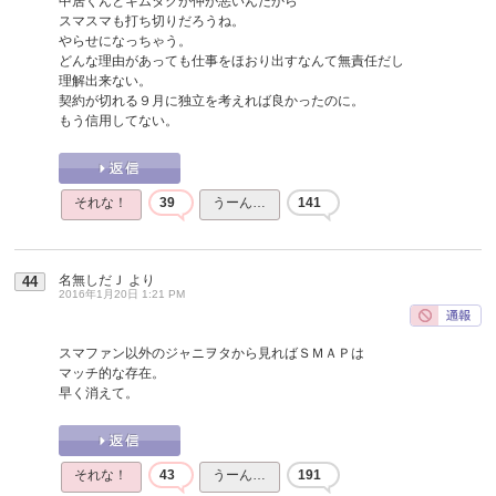
中居くんとキムタクが仲が悪いんだから
スマスマも打ち切りだろうね。
やらせになっちゃう。
どんな理由があっても仕事をほおり出すなんて無責任だし
理解出来ない。
契約が切れる９月に独立を考えれば良かったのに。
もう信用してない。
それな！
39
うーん…
141
名無しだＪ
より
44
2016年1月20日 1:21 PM
スマファン以外のジャニヲタから見ればＳＭＡＰは
マッチ的な存在。
早く消えて。
それな！
43
うーん…
191