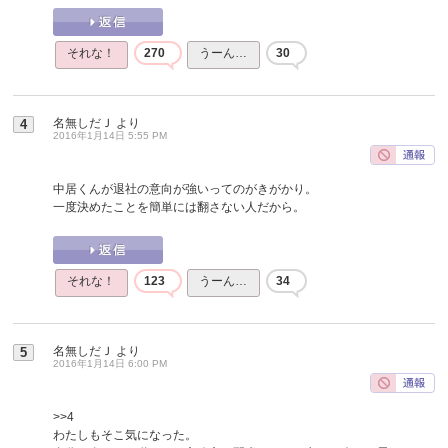
それな！
270
うーん…
30
名無しだＪ
より
4
2016年1月14日 5:55 PM
中居くんが退社の意向が強いってのがきがかり。
一度決めたことを簡単には翻さない人だから。
それな！
123
うーん…
34
名無しだＪ
より
5
2016年1月14日 6:00 PM
>>4
わたしもそこ気になった。