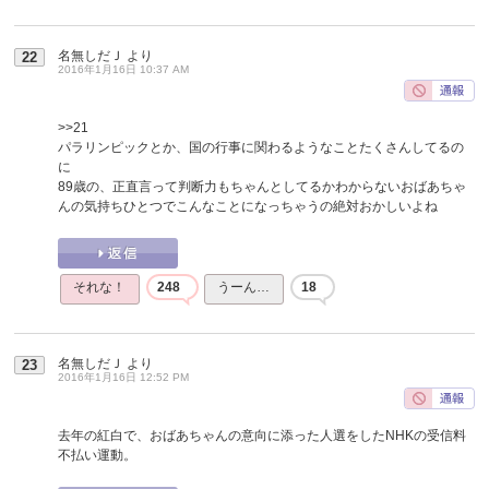
名無しだＪ
より
22
2016年1月16日 10:37 AM
>>21
パラリンピックとか、国の行事に関わるようなことたくさんしてるの
に
89歳の、正直言って判断力もちゃんとしてるかわからないおばあちゃ
んの気持ちひとつでこんなことになっちゃうの絶対おかしいよね
それな！
248
うーん…
18
名無しだＪ
より
23
2016年1月16日 12:52 PM
去年の紅白で、おばあちゃんの意向に添った人選をしたNHKの受信料
不払い運動。