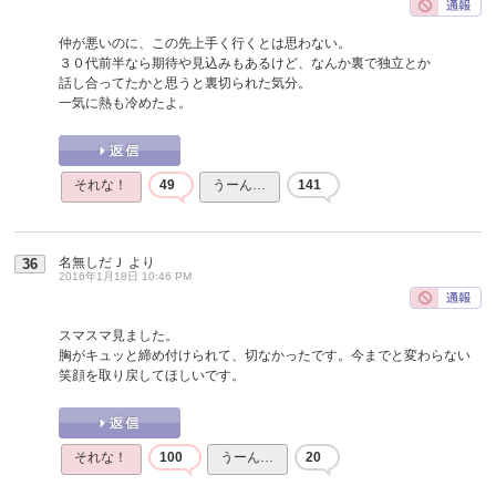
仲が悪いのに、この先上手く行くとは思わない。
３０代前半なら期待や見込みもあるけど、なんか裏で独立とか
話し合ってたかと思うと裏切られた気分。
一気に熱も冷めたよ。
それな！
49
うーん…
141
名無しだＪ
より
36
2016年1月18日 10:46 PM
スマスマ見ました。
胸がキュッと締め付けられて、切なかったです。今までと変わらない
笑顔を取り戻してほしいです。
それな！
100
うーん…
20