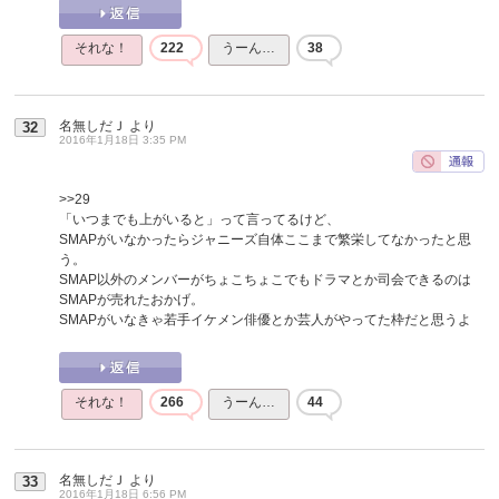
それな！
222
うーん…
38
名無しだＪ
より
32
2016年1月18日 3:35 PM
>>29
「いつまでも上がいると」って言ってるけど、
SMAPがいなかったらジャニーズ自体ここまで繁栄してなかったと思
う。
SMAP以外のメンバーがちょこちょこでもドラマとか司会できるのは
SMAPが売れたおかげ。
SMAPがいなきゃ若手イケメン俳優とか芸人がやってた枠だと思うよ
それな！
266
うーん…
44
名無しだＪ
より
33
2016年1月18日 6:56 PM