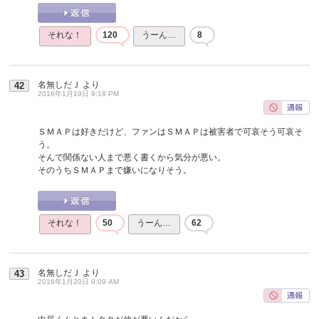
それな！
120
うーん…
8
名無しだＪ
より
42
2016年1月19日 9:18 PM
ＳＭＡＰは好きだけど、ファンはＳＭＡＰは被害者で可哀そう可哀そ
う。
そんで関係ない人まで悪く書くから気分が悪い。
そのうちＳＭＡＰまで嫌いになりそう。
それな！
50
うーん…
62
名無しだＪ
より
43
2016年1月20日 9:09 AM