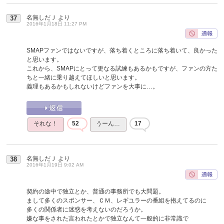
名無しだＪ
より
37
2016年1月18日 11:27 PM
SMAPファンではないですが、落ち着くところに落ち着いて、良かった
と思います。
これから、SMAPにとって更なる試練もあるかもですが、ファンの方た
ちと一緒に乗り越えてほしいと思います。
義理もあるかもしれないけどファンを大事に…。
それな！
52
うーん…
17
名無しだＪ
より
38
2016年1月19日 9:02 AM
契約の途中で独立とか、普通の事務所でも大問題。
まして多くのスポンサー、ＣＭ、レギユラーの番組を抱えてるのに
多くの関係者に迷惑を考えないのだろうか。
嫌な事をされた言われたとかで独立なんて一般的に非常識で