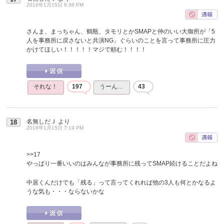
2016年1月15日 6:38 PM
さんま、まっちゃん、鶴瓶、タモリとかSMAPと仲のいい大御所が「5
人を事務所に戻さないと共演NG」ぐらいのことを言って事務所に圧力
かけてほしい！！！！！マジで頼む！！！！
それな！
197
うーん…
43
名無しだＪ
より
18
2016年1月15日 7:19 PM
>>17
やっぱり一番いいのはみんなが事務所に残ってSMAP続けることだよね
中居くんだけでも「残る」って言ってくれれば他の3人も何とかなるよ
うな気も・・・ならないかな