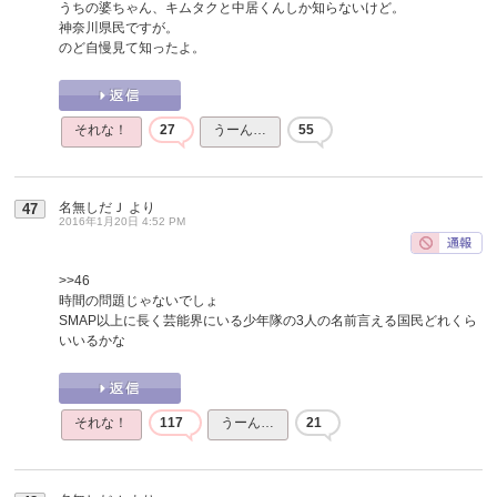
うちの婆ちゃん、キムタクと中居くんしか知らないけど。
神奈川県民ですが。
のど自慢見て知ったよ。
それな！
27
うーん…
55
名無しだＪ
より
47
2016年1月20日 4:52 PM
>>46
時間の問題じゃないでしょ
SMAP以上に長く芸能界にいる少年隊の3人の名前言える国民どれくら
いいるかな
それな！
117
うーん…
21