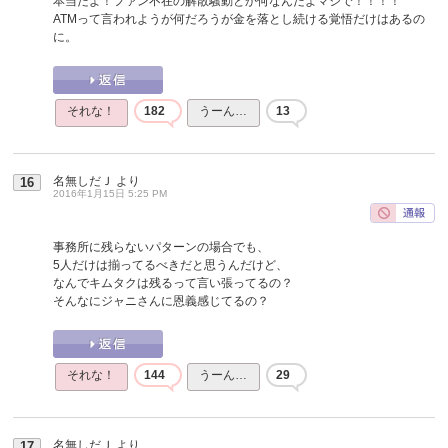
本当だよ！ファン不在の解散騒動とか何なんだよマジで！！！！
ATMって言われようが何だろうが金を落とし続ける覚悟だけはあるの
に。
それな！
182
うーん…
13
名無しだＪ
より
16
2016年1月15日 5:25 PM
事務所に残らないパターンの場合でも、
5人だけは揃ってるべきだと思うんだけど、
なんでキムタクは残るって言い張ってるの？
そんなにジャニさんに恩義感じてるの？
それな！
144
うーん…
29
名無しだＪ
より
17