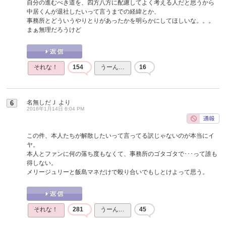
自分の進むべき道を、四方八方に配慮してよく考える人だと思うから
中居くんが退社したいって言うまでの経緯とか、
事務所とどういうやりとりがあったかを明らかにしてほしいな。。。
まぁ無理だろうけど
それな！
154
うーん…
16
名無しだＪ
より
6
2016年1月14日 6:04 PM
この件、本人たちが解散したいって言ってる訳じゃないのが本当にイ
ヤ。
本人とファンに何の落ち度もなくて、事務所のゴタゴタで･･･って誰も
得しない。
メリージュリーと飯島マネだけで殴り合いでもしとけよって思う。
それな！
281
うーん…
45