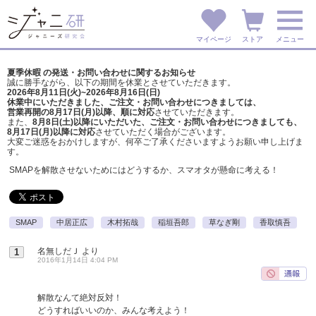
マイページ
ストア
メニュー
夏季休暇 の発送・お問い合わせに関するお知らせ
誠に勝手ながら、以下の期間を休業とさせていただきます。
2026年8月11日(火)~2026年8月16日(日)
休業中にいただきました、ご注文・お問い合わせにつきましては、
営業再開の8月17日(月)以降、順に対応
させていただきます。
また、
8月8日(土)以降にいただいた、ご注文・
お問い合わせにつきましても、
8月17日(月)以降に対応
させていただく場合がございます。
大変ご迷惑をおかけしますが、
何卒ご了承くださいますようお願い申し上げま
す。
SMAPを解散させないためにはどうするか、スマオタが懸命に考える！
SMAP
中居正広
木村拓哉
稲垣吾郎
草なぎ剛
香取慎吾
名無しだＪ
より
1
2016年1月14日 4:04 PM
解散なんて絶対反対！
どうすればいいのか、みんな考えよう！