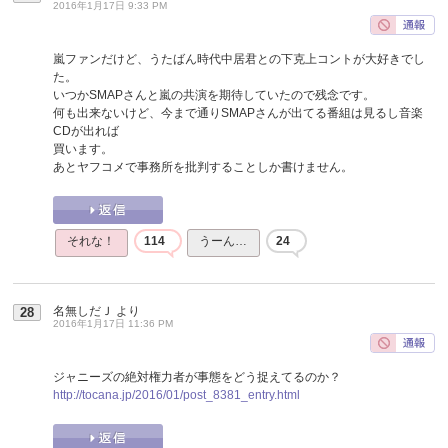
2016年1月17日 9:33 PM
嵐ファンだけど、うたばん時代中居君との下克上コントが大好きでし
た。
いつかSMAPさんと嵐の共演を期待していたので残念です。
何も出来ないけど、今まで通りSMAPさんが出てる番組は見るし音楽
CDが出れば
買います。
あとヤフコメで事務所を批判することしか書けません。
それな！
114
うーん…
24
名無しだＪ
より
28
2016年1月17日 11:36 PM
ジャニーズの絶対権力者が事態をどう捉えてるのか？
http://tocana.jp/2016/01/post_8381_entry.html