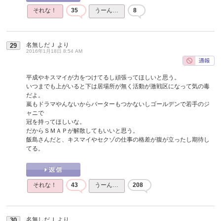
それな！
35
うーん…
8
名無しだＪ
より
29
2016年1月18日 8:54 AM
平成やキスマイが力をつけてるし頑張ってほしいと思う。
いつまでも上がいると下は居場所が無く活動が激戦区になって気の毒
だよ。
嵐もドラマやんないからバーターもつかないしゴールデンで若手のジ
ャニで
冠を持ってほしいな。
だからＳＭＡＰが解散してもいいと思う。
飯島さんだと、キスマイやセクゾの仕事の格差が腹が立ったし期待し
てる。
それな！
43
うーん…
208
名無しだＪ
より
30