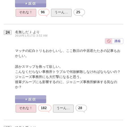
それな！
96
うーん…
25
名無しだＪ
より
24
2016年1月17日 3:52 AM
マッチの紅白トリもおかしいし、ここ数日の中居君たたきの記事もお
かしい。
誰かスマップを救って欲しい。
こんなくだらない事務所トラブルで何故解散しなければならないの？
ジャニーズ事務所にも大打撃になると思う。
後輩グループにも影響するのに、ジャニーズ事務所解体する気なの
か？
それな！
182
うーん…
28