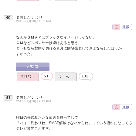
名無しだＪ
より
40
2016年1月19日 4:32 PM
なんかＳＭＡＰはブラックなイメージしかない。
ＣＭなどスポンサーは避けあると思う。
どうせなら契約が切れる９月に解散発表してさよならしたほうが
よかった。
それな！
53
うーん…
131
名無しだＪ
より
41
2016年1月19日 7:12 PM
昨日の葬式みたいな放送を持ってして
「ハイ、終わりね、SMAP解散はないからね」っていう流れになってる
テレビ業界こわすぎ。