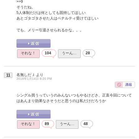
>>9
そうだね。
5人体制だけは何としても固持してほしい
あとゴタゴタさせた人はペナルティ受けてほしい
でも、メリー引退させられるかな。。。
それな！
104
うーん…
28
名無しだＪ
より
11
2016年1月14日 8:20 PM
シングル買うっていうのみんないつもやるけどさ、正直今回について
はあんまり効果なさそうだと思うのは私だけだろうか
それな！
89
うーん…
48