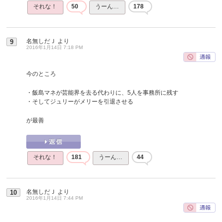
それな！
50
うーん…
178
名無しだＪ
より
9
2016年1月14日 7:18 PM
今のところ
・飯島マネが芸能界を去る代わりに、5人を事務所に残す
・そしてジュリーがメリーを引退させる
が最善
それな！
181
うーん…
44
名無しだＪ
より
10
2016年1月14日 7:44 PM