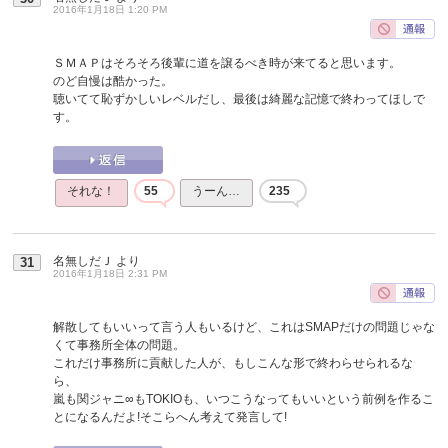
2016年1月18日 1:20 PM
ＳＭＡＰはそろそろ後輩に道を譲るべき時が来てると思います。
のど自慢は酷かった。
聴いてて恥ずかしいレベルだし、最後は綺麗な記憶で終わってほしで
す。
それな！
55
うーん…
235
名無しだＪ
より
31
2016年1月18日 2:31 PM
解散してもいいって言う人もいるけど、これはSMAPだけの問題じゃな
くて事務所全体の問題。
これだけ事務所に貢献した人が、もしこんな形で終わらせられるな
ら、
嵐も関ジャニ∞もTOKIOも、いつこうなってもいいという前例を作るこ
とになるんだよ!そこらへん考えて発言して!