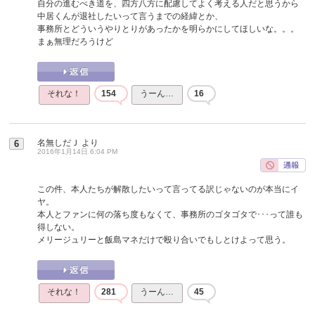
自分の進むべき道を、四方八方に配慮してよく考える人だと思うから
中居くんが退社したいって言うまでの経緯とか、
事務所とどういうやりとりがあったかを明らかにしてほしいな。。。
まぁ無理だろうけど
それな！
154
うーん…
16
名無しだＪ
より
6
2016年1月14日 6:04 PM
この件、本人たちが解散したいって言ってる訳じゃないのが本当にイ
ヤ。
本人とファンに何の落ち度もなくて、事務所のゴタゴタで･･･って誰も
得しない。
メリージュリーと飯島マネだけで殴り合いでもしとけよって思う。
それな！
281
うーん…
45