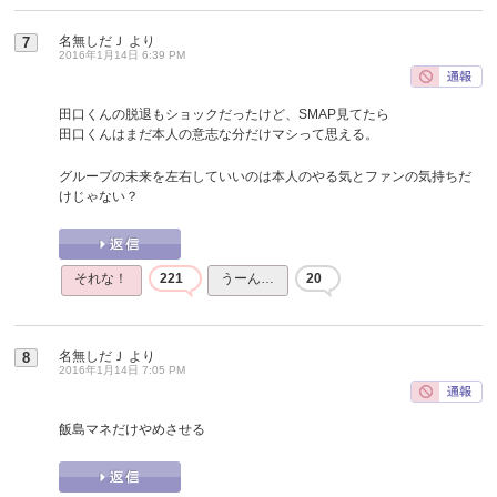
名無しだＪ
より
7
2016年1月14日 6:39 PM
田口くんの脱退もショックだったけど、SMAP見てたら
田口くんはまだ本人の意志な分だけマシって思える。
グループの未来を左右していいのは本人のやる気とファンの気持ちだ
けじゃない？
それな！
221
うーん…
20
名無しだＪ
より
8
2016年1月14日 7:05 PM
飯島マネだけやめさせる