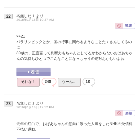
名無しだＪ
より
22
2016年1月16日 10:37 AM
>>21
パラリンピックとか、国の行事に関わるようなことたくさんしてるの
に
89歳の、正直言って判断力もちゃんとしてるかわからないおばあちゃ
んの気持ちひとつでこんなことになっちゃうの絶対おかしいよね
それな！
248
うーん…
18
名無しだＪ
より
23
2016年1月16日 12:52 PM
去年の紅白で、おばあちゃんの意向に添った人選をしたNHKの受信料
不払い運動。