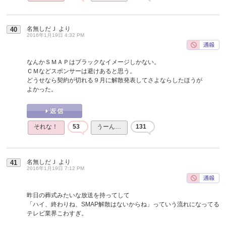
名無しだＪ
より
40
2016年1月19日 4:32 PM
なんかＳＭＡＰはブラックなイメージしかない。
ＣＭなどスポンサーは避けあると思う。
どうせなら契約が切れる９月に解散発表してさよならしたほうが
よかった。
それな！
53
うーん…
131
名無しだＪ
より
41
2016年1月19日 7:12 PM
昨日の葬式みたいな放送を持ってして
「ハイ、終わりね、SMAP解散はないからね」っていう流れになってる
テレビ業界こわすぎ。