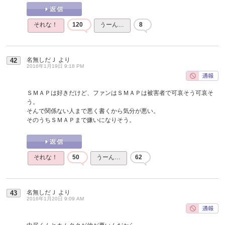
それな！
120
うーん…
8
名無しだＪ
より
42
2016年1月19日 9:18 PM
ＳＭＡＰは好きだけど、ファンはＳＭＡＰは被害者で可哀そう可哀そ
う。
そんで関係ない人まで悪く書くから気分が悪い。
そのうちＳＭＡＰまで嫌いになりそう。
それな！
50
うーん…
62
名無しだＪ
より
43
2016年1月20日 9:09 AM