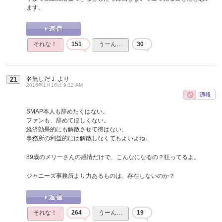
ます。
それな！
151
うーん…
30
名無しだＪ
より
21
2016年1月16日 9:12 AM
SMAP本人も辞めたくはない。
ファンも、辞めてほしくない。
経済効果的にも解散させて得はない。
事務所の利益的には解散しなくてもよいよね。
89歳のメリーさんの感情だけで、こんなになるの？狂ってるよ。
ジャニーズ事務所より力あるものは、存在しないのか？
それな！
264
うーん…
19