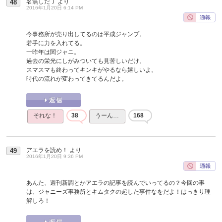
名無しだＪ
より
48
2016年1月20日 6:14 PM
今事務所が売り出してるのは平成ジャンプ。
若手に力を入れてる。
一昨年は関ジャニ。
過去の栄光にしがみついても見苦しいだけ。
スマスマも終わってキンキがやるなら嬉しいよ。
時代の流れが変わってきてるんだよ。
それな！
38
うーん…
168
アエラを読め！
より
49
2016年1月20日 9:36 PM
あんた、週刊新調とかアエラの記事を読んでいってるの？今回の事
は、ジャニーズ事務所とキムタクの起した事件なをだよ！はっきり理
解しろ！