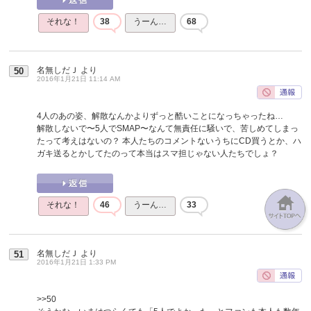
それな！
38
うーん…
68
名無しだＪ
より
50
2016年1月21日 11:14 AM
4人のあの姿、解散なんかよりずっと酷いことになっちゃったね…
解散しないで〜5人でSMAP〜なんて無責任に騒いで、苦しめてしまっ
たって考えはないの？ 本人たちのコメントないうちにCD買うとか、ハ
ガキ送るとかしてたのって本当はスマ担じゃない人たちでしょ？
それな！
46
うーん…
33
名無しだＪ
より
51
2016年1月21日 1:33 PM
>>50