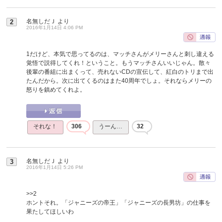
名無しだＪ
より
2
2016年1月14日 4:06 PM
1だけど、本気で思ってるのは、マッチさんがメリーさんと刺し違える
覚悟で説得してくれ！ということ。もうマッチさんいいじゃん。散々
後輩の番組に出まくって、売れないCDの宣伝して、紅白のトリまで出
たんだから。次に出てくるのはまた40周年でしょ。それならメリーの
怒りを鎮めてくれよ。
それな！
306
うーん…
32
名無しだＪ
より
3
2016年1月14日 5:26 PM
>>2
ホントそれ。「ジャニーズの帝王」「ジャニーズの長男坊」の仕事を
果たしてほしいわ