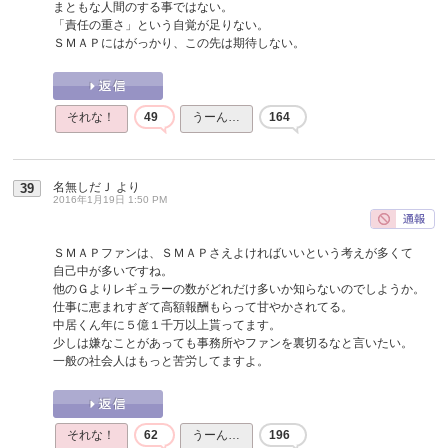
まともな人間のする事ではない。
「責任の重さ」という自覚が足りない。
ＳＭＡＰにはがっかり、この先は期待しない。
それな！
49
うーん…
164
名無しだＪ
より
39
2016年1月19日 1:50 PM
ＳＭＡＰファンは、ＳＭＡＰさえよければいいという考えが多くて
自己中が多いですね。
他のＧよりレギュラーの数がどれだけ多いか知らないのでしようか。
仕事に恵まれすぎて高額報酬もらって甘やかされてる。
中居くん年に５億１千万以上貰ってます。
少しは嫌なことがあっても事務所やファンを裏切るなと言いたい。
一般の社会人はもっと苦労してますよ。
それな！
62
うーん…
196