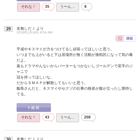
それな！
35
うーん…
8
名無しだＪ
より
29
2016年1月18日 8:54 AM
平成やキスマイが力をつけてるし頑張ってほしいと思う。
いつまでも上がいると下は居場所が無く活動が激戦区になって気の毒
だよ。
嵐もドラマやんないからバーターもつかないしゴールデンで若手のジ
ャニで
冠を持ってほしいな。
だからＳＭＡＰが解散してもいいと思う。
飯島さんだと、キスマイやセクゾの仕事の格差が腹が立ったし期待し
てる。
それな！
43
うーん…
208
名無しだＪ
より
30