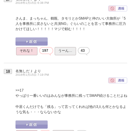
2016年1月15日 6:38 PM
さんま、まっちゃん、鶴瓶、タモリとかSMAPと仲のいい大御所が「5
人を事務所に戻さないと共演NG」ぐらいのことを言って事務所に圧力
かけてほしい！！！！！マジで頼む！！！！
それな！
197
うーん…
43
名無しだＪ
より
18
2016年1月15日 7:19 PM
>>17
やっぱり一番いいのはみんなが事務所に残ってSMAP続けることだよね
中居くんだけでも「残る」って言ってくれれば他の3人も何とかなるよ
うな気も・・・ならないかな