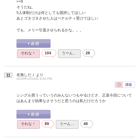
>>9
そうだね。
5人体制だけは何としても固持してほしい
あとゴタゴタさせた人はペナルティ受けてほしい
でも、メリー引退させられるかな。。。
それな！
104
うーん…
28
名無しだＪ
より
11
2016年1月14日 8:20 PM
シングル買うっていうのみんないつもやるけどさ、正直今回について
はあんまり効果なさそうだと思うのは私だけだろうか
それな！
89
うーん…
48