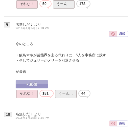
それな！
50
うーん…
178
名無しだＪ
より
9
2016年1月14日 7:18 PM
今のところ
・飯島マネが芸能界を去る代わりに、5人を事務所に残す
・そしてジュリーがメリーを引退させる
が最善
それな！
181
うーん…
44
名無しだＪ
より
10
2016年1月14日 7:44 PM