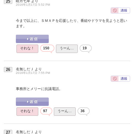
睦月七草
より
25
2016年1月17日 5:52 PM
今まで以上に、ＳＭＡＰを応援したり、番組やドラマを見ようと思い
ます。
それな！
150
うーん…
19
名無しだＪ
より
26
2016年1月17日 7:55 PM
事務所とメリーに抗議電話。
それな！
97
うーん…
36
名無しだＪ
より
27