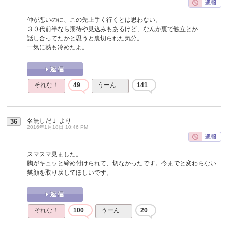
仲が悪いのに、この先上手く行くとは思わない。
３０代前半なら期待や見込みもあるけど、なんか裏で独立とか
話し合ってたかと思うと裏切られた気分。
一気に熱も冷めたよ。
それな！
49
うーん…
141
名無しだＪ
より
36
2016年1月18日 10:46 PM
スマスマ見ました。
胸がキュッと締め付けられて、切なかったです。今までと変わらない
笑顔を取り戻してほしいです。
それな！
100
うーん…
20