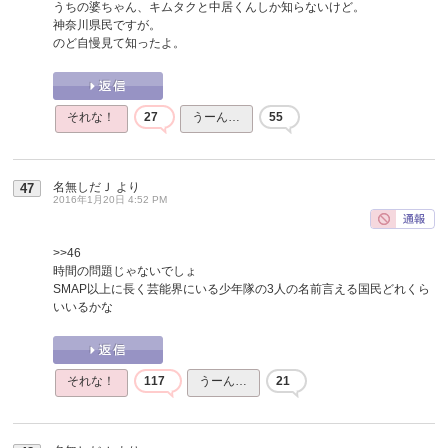
うちの婆ちゃん、キムタクと中居くんしか知らないけど。
神奈川県民ですが。
のど自慢見て知ったよ。
それな！
27
うーん…
55
名無しだＪ
より
47
2016年1月20日 4:52 PM
>>46
時間の問題じゃないでしょ
SMAP以上に長く芸能界にいる少年隊の3人の名前言える国民どれくら
いいるかな
それな！
117
うーん…
21