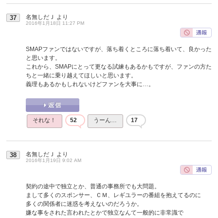
名無しだＪ
より
37
2016年1月18日 11:27 PM
SMAPファンではないですが、落ち着くところに落ち着いて、良かった
と思います。
これから、SMAPにとって更なる試練もあるかもですが、ファンの方た
ちと一緒に乗り越えてほしいと思います。
義理もあるかもしれないけどファンを大事に…。
それな！
52
うーん…
17
名無しだＪ
より
38
2016年1月19日 9:02 AM
契約の途中で独立とか、普通の事務所でも大問題。
まして多くのスポンサー、ＣＭ、レギユラーの番組を抱えてるのに
多くの関係者に迷惑を考えないのだろうか。
嫌な事をされた言われたとかで独立なんて一般的に非常識で