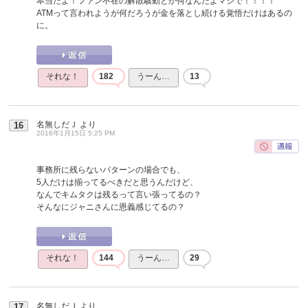
本当だよ！ファン不在の解散騒動とか何なんだよマジで！！！！
ATMって言われようが何だろうが金を落とし続ける覚悟だけはあるの
に。
それな！
182
うーん…
13
名無しだＪ
より
16
2016年1月15日 5:25 PM
事務所に残らないパターンの場合でも、
5人だけは揃ってるべきだと思うんだけど、
なんでキムタクは残るって言い張ってるの？
そんなにジャニさんに恩義感じてるの？
それな！
144
うーん…
29
名無しだＪ
より
17