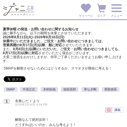
マイページ
ストア
メニュー
夏季休暇 の発送・お問い合わせに関するお知らせ
誠に勝手ながら、以下の期間を休業とさせていただきます。
2026年8月11日(火)~2026年8月16日(日)
休業中にいただきました、ご注文・お問い合わせにつきましては、
営業再開の8月17日(月)以降、順に対応
させていただきます。
また、
8月8日(土)以降にいただいた、ご注文・
お問い合わせにつきましても、
8月17日(月)以降に対応
させていただく場合がございます。
大変ご迷惑をおかけしますが、
何卒ご了承くださいますようお願い申し上げま
す。
SMAPを解散させないためにはどうするか、スマオタが懸命に考える！
SMAP
中居正広
木村拓哉
稲垣吾郎
草なぎ剛
香取慎吾
名無しだＪ
より
1
2016年1月14日 4:04 PM
解散なんて絶対反対！
どうすればいいのか、みんな考えよう！