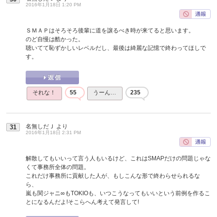
2016年1月18日 1:20 PM
ＳＭＡＰはそろそろ後輩に道を譲るべき時が来てると思います。
のど自慢は酷かった。
聴いてて恥ずかしいレベルだし、最後は綺麗な記憶で終わってほしで
す。
それな！
55
うーん…
235
名無しだＪ
より
31
2016年1月18日 2:31 PM
解散してもいいって言う人もいるけど、これはSMAPだけの問題じゃな
くて事務所全体の問題。
これだけ事務所に貢献した人が、もしこんな形で終わらせられるな
ら、
嵐も関ジャニ∞もTOKIOも、いつこうなってもいいという前例を作るこ
とになるんだよ!そこらへん考えて発言して!