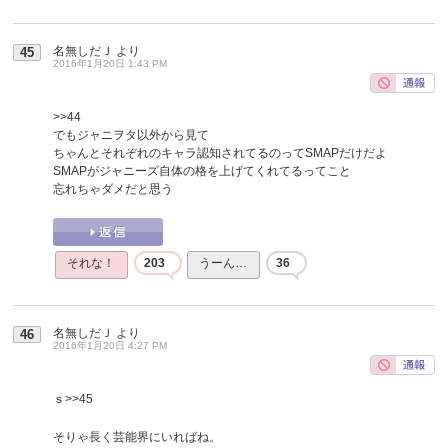
名無しだＪ
より
45
2016年1月20日 1:43 PM
>>44
でもジャニヲタ以外から見て
ちゃんとそれぞれのキャラ認知されてるのってSMAPだけだよ
SMAPがジャニーズ自体の格を上げてくれてるってこと
忘れちゃダメだと思う
それな！
203
うーん…
36
名無しだＪ
より
46
2016年1月20日 4:27 PM
ｓ
>>45
そりゃ長く芸能界にいればね。