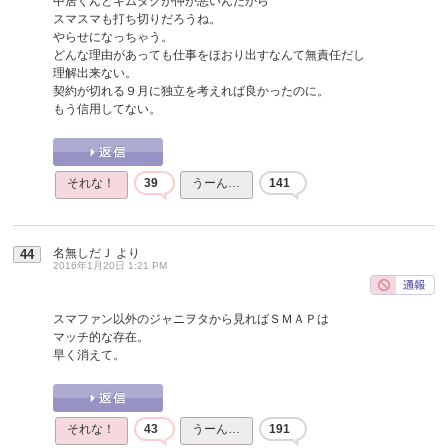
中居くんとキムタクが仲が悪いんだから
スマスマも打ち切りだろうね。
やらせになっちゃう。
どんな理由があっても仕事をほおり出すなんて無責任だし
理解出来ない。
契約が切れる９月に独立を考えれば良かったのに。
もう信用してない。
それな！
39
うーん…
141
名無しだＪ
より
44
2016年1月20日 1:21 PM
スマファン以外のジャニヲタから見ればＳＭＡＰは
マッチ的な存在。
早く消えて。
それな！
43
うーん…
191