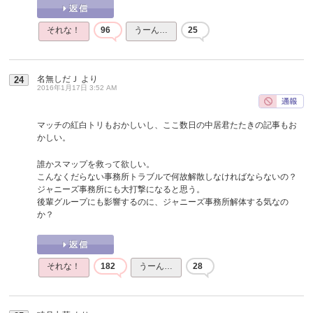
それな！
96
うーん…
25
名無しだＪ
より
24
2016年1月17日 3:52 AM
マッチの紅白トリもおかしいし、ここ数日の中居君たたきの記事もお
かしい。
誰かスマップを救って欲しい。
こんなくだらない事務所トラブルで何故解散しなければならないの？
ジャニーズ事務所にも大打撃になると思う。
後輩グループにも影響するのに、ジャニーズ事務所解体する気なの
か？
それな！
182
うーん…
28