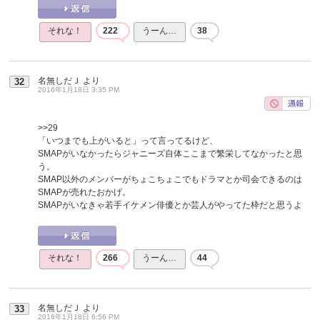
それな！
222
うーん…
38
名無しだＪ
より
32
2016年1月18日 3:35 PM
>>29
「いつまでも上がいると」って言ってるけど、
SMAPがいなかったらジャニーズ自体ここまで繁栄してなかったと思
う。
SMAP以外のメンバーがちょこちょこでもドラマとか司会できるのは
SMAPが売れたおかげ。
SMAPがいなきゃ若手イケメン俳優とか芸人がやってた枠だと思うよ
それな！
266
うーん…
44
名無しだＪ
より
33
2016年1月18日 6:56 PM