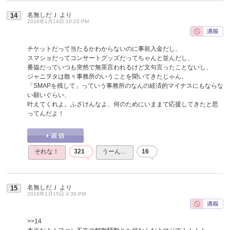
名無しだＪ
より
14
2016年1月14日 10:22 PM
チケットだって当たるかわからないのに事前入金だし、
スマショだってコンサートグッズだってちゃんと並んだし、
番協だっていつも突然で無茶言われるけど文句言ったことないし、
ジャニヲタは散々事務所のいうことを聞いてきたじゃん。
「SMAPを残して」っていう事務所のなんの経済的マイナスにもならな
い願いぐらい、
叶えてくれよ。ふざけんなよ、何のためにいままで応援してきたと思
ってんだよ！
それな！
321
うーん…
16
名無しだＪ
より
15
2016年1月15日 4:30 PM
>>14