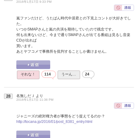
2016年1月17日 9:33 PM
嵐ファンだけど、うたばん時代中居君との下克上コントが大好きでし
た。
いつかSMAPさんと嵐の共演を期待していたので残念です。
何も出来ないけど、今まで通りSMAPさんが出てる番組は見るし音楽
CDが出れば
買います。
あとヤフコメで事務所を批判することしか書けません。
それな！
114
うーん…
24
名無しだＪ
より
28
2016年1月17日 11:36 PM
ジャニーズの絶対権力者が事態をどう捉えてるのか？
http://tocana.jp/2016/01/post_8381_entry.html