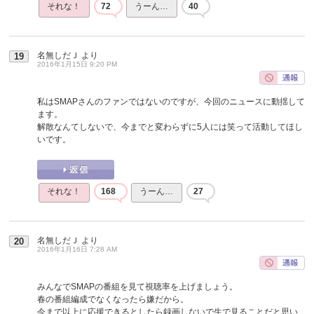
それな！
72
うーん…
40
名無しだＪ
より
19
2016年1月15日 9:20 PM
私はSMAPさんのファンではないのですが、今回のニュースに動揺して
ます。
解散なんてしないで、今までと変わらずに5人には笑って活動してほし
いです。
それな！
168
うーん…
27
名無しだＪ
より
20
2016年1月16日 7:28 AM
みんなでSMAPの番組を見て視聴率を上げましょう。
春の番組編成でなくなったら嫌だから。
今まで以上に応援できるとしたら録画しないで生で見ることだと思い