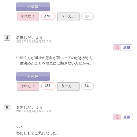
それな！
270
うーん…
30
名無しだＪ
より
4
2016年1月14日 5:55 PM
中居くんが退社の意向が強いってのがきがかり。
一度決めたことを簡単には翻さない人だから。
それな！
123
うーん…
34
名無しだＪ
より
5
2016年1月14日 6:00 PM
>>4
わたしもそこ気になった。