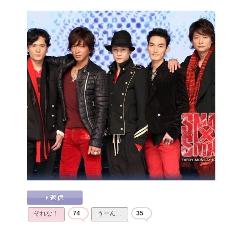
それな！
74
うーん…
35