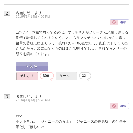
名無しだＪ
より
2
2016年1月14日 4:06 PM
1だけど、本気で思ってるのは、マッチさんがメリーさんと刺し違える
覚悟で説得してくれ！ということ。もうマッチさんいいじゃん。散々
後輩の番組に出まくって、売れないCDの宣伝して、紅白のトリまで出
たんだから。次に出てくるのはまた40周年でしょ。それならメリーの
怒りを鎮めてくれよ。
それな！
306
うーん…
32
名無しだＪ
より
3
2016年1月14日 5:26 PM
>>2
ホントそれ。「ジャニーズの帝王」「ジャニーズの長男坊」の仕事を
果たしてほしいわ