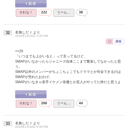
それな！
222
うーん…
38
名無しだＪ
より
32
2016年1月18日 3:35 PM
>>29
「いつまでも上がいると」って言ってるけど、
SMAPがいなかったらジャニーズ自体ここまで繁栄してなかったと思
う。
SMAP以外のメンバーがちょこちょこでもドラマとか司会できるのは
SMAPが売れたおかげ。
SMAPがいなきゃ若手イケメン俳優とか芸人がやってた枠だと思うよ
それな！
266
うーん…
44
名無しだＪ
より
33
2016年1月18日 6:56 PM