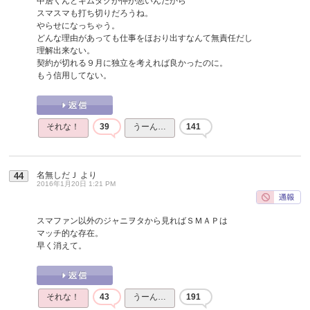
中居くんとキムタクが仲が悪いんだから
スマスマも打ち切りだろうね。
やらせになっちゃう。
どんな理由があっても仕事をほおり出すなんて無責任だし
理解出来ない。
契約が切れる９月に独立を考えれば良かったのに。
もう信用してない。
それな！
39
うーん…
141
名無しだＪ
より
44
2016年1月20日 1:21 PM
スマファン以外のジャニヲタから見ればＳＭＡＰは
マッチ的な存在。
早く消えて。
それな！
43
うーん…
191