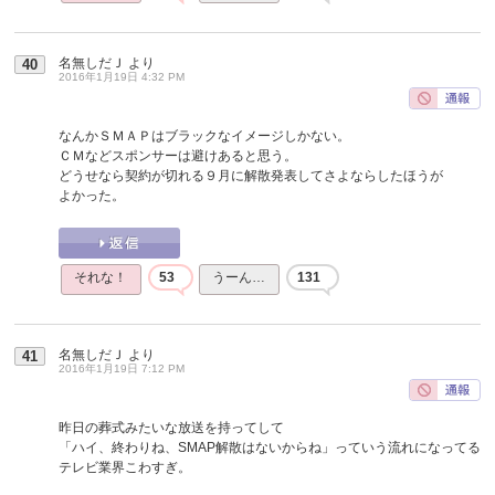
名無しだＪ
より
40
2016年1月19日 4:32 PM
なんかＳＭＡＰはブラックなイメージしかない。
ＣＭなどスポンサーは避けあると思う。
どうせなら契約が切れる９月に解散発表してさよならしたほうが
よかった。
それな！
53
うーん…
131
名無しだＪ
より
41
2016年1月19日 7:12 PM
昨日の葬式みたいな放送を持ってして
「ハイ、終わりね、SMAP解散はないからね」っていう流れになってる
テレビ業界こわすぎ。