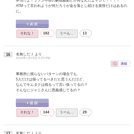
本当だよ！ファン不在の解散騒動とか何なんだよマジで！！！！
ATMって言われようが何だろうが金を落とし続ける覚悟だけはあるの
に。
それな！
182
うーん…
13
名無しだＪ
より
16
2016年1月15日 5:25 PM
事務所に残らないパターンの場合でも、
5人だけは揃ってるべきだと思うんだけど、
なんでキムタクは残るって言い張ってるの？
そんなにジャニさんに恩義感じてるの？
それな！
144
うーん…
29
名無しだＪ
より
17