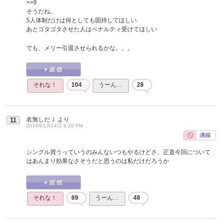
>>9
そうだね。
5人体制だけは何としても固持してほしい
あとゴタゴタさせた人はペナルティ受けてほしい
でも、メリー引退させられるかな。。。
それな！
104
うーん…
28
名無しだＪ
より
11
2016年1月14日 8:20 PM
シングル買うっていうのみんないつもやるけどさ、正直今回について
はあんまり効果なさそうだと思うのは私だけだろうか
それな！
89
うーん…
48