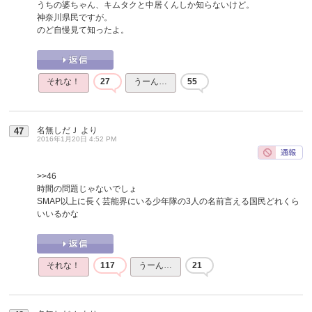
うちの婆ちゃん、キムタクと中居くんしか知らないけど。
神奈川県民ですが。
のど自慢見て知ったよ。
それな！
27
うーん…
55
名無しだＪ
より
47
2016年1月20日 4:52 PM
>>46
時間の問題じゃないでしょ
SMAP以上に長く芸能界にいる少年隊の3人の名前言える国民どれくら
いいるかな
それな！
117
うーん…
21