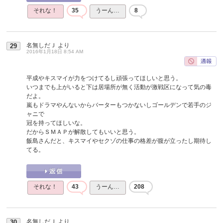
それな！
35
うーん…
8
名無しだＪ
より
29
2016年1月18日 8:54 AM
平成やキスマイが力をつけてるし頑張ってほしいと思う。
いつまでも上がいると下は居場所が無く活動が激戦区になって気の毒
だよ。
嵐もドラマやんないからバーターもつかないしゴールデンで若手のジ
ャニで
冠を持ってほしいな。
だからＳＭＡＰが解散してもいいと思う。
飯島さんだと、キスマイやセクゾの仕事の格差が腹が立ったし期待し
てる。
それな！
43
うーん…
208
名無しだＪ
より
30