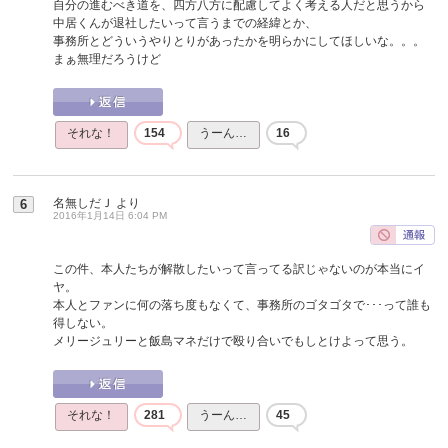
自分の進むべき道を、四方八方に配慮してよく考える人だと思うから
中居くんが退社したいって言うまでの経緯とか、
事務所とどういうやりとりがあったかを明らかにしてほしいな。。。
まぁ無理だろうけど
それな！
154
うーん…
16
名無しだＪ
より
6
2016年1月14日 6:04 PM
この件、本人たちが解散したいって言ってる訳じゃないのが本当にイ
ヤ。
本人とファンに何の落ち度もなくて、事務所のゴタゴタで･･･って誰も
得しない。
メリージュリーと飯島マネだけで殴り合いでもしとけよって思う。
それな！
281
うーん…
45