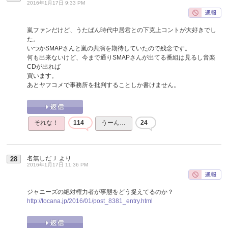
2016年1月17日 9:33 PM
嵐ファンだけど、うたばん時代中居君との下克上コントが大好きでし
た。
いつかSMAPさんと嵐の共演を期待していたので残念です。
何も出来ないけど、今まで通りSMAPさんが出てる番組は見るし音楽
CDが出れば
買います。
あとヤフコメで事務所を批判することしか書けません。
それな！
114
うーん…
24
名無しだＪ
より
28
2016年1月17日 11:36 PM
ジャニーズの絶対権力者が事態をどう捉えてるのか？
http://tocana.jp/2016/01/post_8381_entry.html