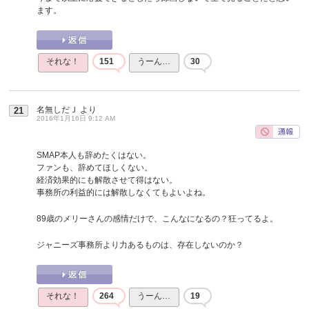
ます。
それな！
151
うーん…
30
名無しだＪ
より
21
2016年1月16日 9:12 AM
SMAP本人も辞めたくはない。
ファンも、辞めてほしくない。
経済効果的にも解散させて得はない。
事務所の利益的には解散しなくてもよいよね。
89歳のメリーさんの感情だけで、こんなになるの？狂ってるよ。
ジャニーズ事務所より力あるものは、存在しないのか？
それな！
264
うーん…
19