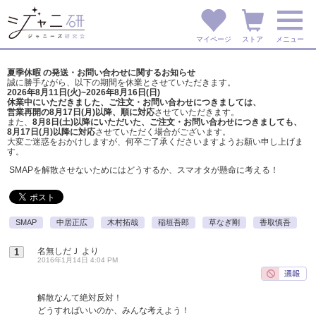
マイページ
ストア
メニュー
夏季休暇 の発送・お問い合わせに関するお知らせ
誠に勝手ながら、以下の期間を休業とさせていただきます。
2026年8月11日(火)~2026年8月16日(日)
休業中にいただきました、ご注文・お問い合わせにつきましては、
営業再開の8月17日(月)以降、順に対応
させていただきます。
また、
8月8日(土)以降にいただいた、ご注文・
お問い合わせにつきましても、
8月17日(月)以降に対応
させていただく場合がございます。
大変ご迷惑をおかけしますが、
何卒ご了承くださいますようお願い申し上げま
す。
SMAPを解散させないためにはどうするか、スマオタが懸命に考える！
SMAP
中居正広
木村拓哉
稲垣吾郎
草なぎ剛
香取慎吾
名無しだＪ
より
1
2016年1月14日 4:04 PM
解散なんて絶対反対！
どうすればいいのか、みんな考えよう！