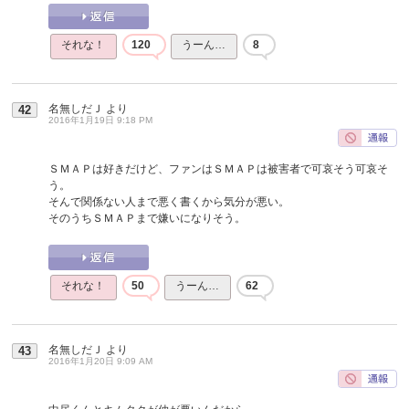
それな！
120
うーん…
8
名無しだＪ
より
42
2016年1月19日 9:18 PM
ＳＭＡＰは好きだけど、ファンはＳＭＡＰは被害者で可哀そう可哀そ
う。
そんで関係ない人まで悪く書くから気分が悪い。
そのうちＳＭＡＰまで嫌いになりそう。
それな！
50
うーん…
62
名無しだＪ
より
43
2016年1月20日 9:09 AM