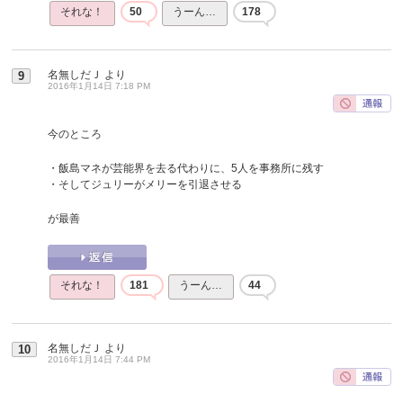
それな！
50
うーん…
178
名無しだＪ
より
9
2016年1月14日 7:18 PM
今のところ
・飯島マネが芸能界を去る代わりに、5人を事務所に残す
・そしてジュリーがメリーを引退させる
が最善
それな！
181
うーん…
44
名無しだＪ
より
10
2016年1月14日 7:44 PM