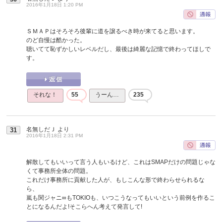
2016年1月18日 1:20 PM
ＳＭＡＰはそろそろ後輩に道を譲るべき時が来てると思います。
のど自慢は酷かった。
聴いてて恥ずかしいレベルだし、最後は綺麗な記憶で終わってほしで
す。
それな！
55
うーん…
235
名無しだＪ
より
31
2016年1月18日 2:31 PM
解散してもいいって言う人もいるけど、これはSMAPだけの問題じゃな
くて事務所全体の問題。
これだけ事務所に貢献した人が、もしこんな形で終わらせられるな
ら、
嵐も関ジャニ∞もTOKIOも、いつこうなってもいいという前例を作るこ
とになるんだよ!そこらへん考えて発言して!