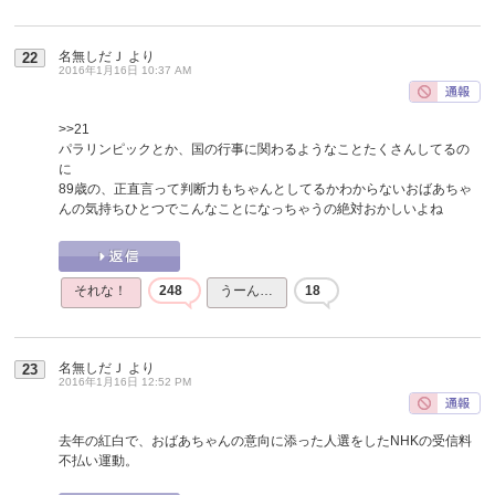
名無しだＪ
より
22
2016年1月16日 10:37 AM
>>21
パラリンピックとか、国の行事に関わるようなことたくさんしてるの
に
89歳の、正直言って判断力もちゃんとしてるかわからないおばあちゃ
んの気持ちひとつでこんなことになっちゃうの絶対おかしいよね
それな！
248
うーん…
18
名無しだＪ
より
23
2016年1月16日 12:52 PM
去年の紅白で、おばあちゃんの意向に添った人選をしたNHKの受信料
不払い運動。