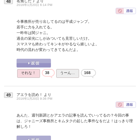
名無しだＪ
より
48
2016年1月20日 6:14 PM
今事務所が売り出してるのは平成ジャンプ。
若手に力を入れてる。
一昨年は関ジャニ。
過去の栄光にしがみついても見苦しいだけ。
スマスマも終わってキンキがやるなら嬉しいよ。
時代の流れが変わってきてるんだよ。
それな！
38
うーん…
168
アエラを読め！
より
49
2016年1月20日 9:36 PM
あんた、週刊新調とかアエラの記事を読んでいってるの？今回の事
は、ジャニーズ事務所とキムタクの起した事件なをだよ！はっきり理
解しろ！