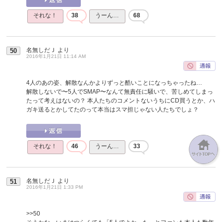
それな！
38
うーん…
68
名無しだＪ
より
50
2016年1月21日 11:14 AM
4人のあの姿、解散なんかよりずっと酷いことになっちゃったね…
解散しないで〜5人でSMAP〜なんて無責任に騒いで、苦しめてしまっ
たって考えはないの？ 本人たちのコメントないうちにCD買うとか、ハ
ガキ送るとかしてたのって本当はスマ担じゃない人たちでしょ？
それな！
46
うーん…
33
名無しだＪ
より
51
2016年1月21日 1:33 PM
>>50