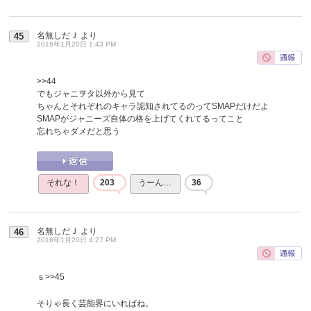
名無しだＪ
より
45
2016年1月20日 1:43 PM
>>44
でもジャニヲタ以外から見て
ちゃんとそれぞれのキャラ認知されてるのってSMAPだけだよ
SMAPがジャニーズ自体の格を上げてくれてるってこと
忘れちゃダメだと思う
それな！
203
うーん…
36
名無しだＪ
より
46
2016年1月20日 4:27 PM
ｓ
>>45
そりゃ長く芸能界にいればね。