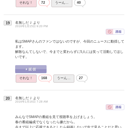
それな！
72
うーん…
40
名無しだＪ
より
19
2016年1月15日 9:20 PM
私はSMAPさんのファンではないのですが、今回のニュースに動揺して
ます。
解散なんてしないで、今までと変わらずに5人には笑って活動してほし
いです。
それな！
168
うーん…
27
名無しだＪ
より
20
2016年1月16日 7:28 AM
みんなでSMAPの番組を見て視聴率を上げましょう。
春の番組編成でなくなったら嫌だから。
今まで以上に応援できるとしたら録画しないで生で見ることだと思い