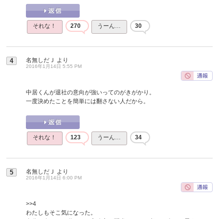
それな！
270
うーん…
30
名無しだＪ
より
4
2016年1月14日 5:55 PM
中居くんが退社の意向が強いってのがきがかり。
一度決めたことを簡単には翻さない人だから。
それな！
123
うーん…
34
名無しだＪ
より
5
2016年1月14日 6:00 PM
>>4
わたしもそこ気になった。