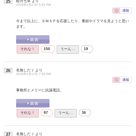
睦月七草
より
25
2016年1月17日 5:52 PM
今まで以上に、ＳＭＡＰを応援したり、番組やドラマを見ようと思い
ます。
それな！
150
うーん…
19
名無しだＪ
より
26
2016年1月17日 7:55 PM
事務所とメリーに抗議電話。
それな！
97
うーん…
36
名無しだＪ
より
27