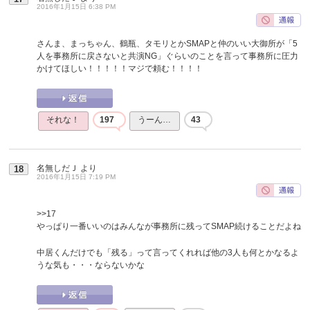
2016年1月15日 6:38 PM
さんま、まっちゃん、鶴瓶、タモリとかSMAPと仲のいい大御所が「5
人を事務所に戻さないと共演NG」ぐらいのことを言って事務所に圧力
かけてほしい！！！！！マジで頼む！！！！
それな！
197
うーん…
43
名無しだＪ
より
18
2016年1月15日 7:19 PM
>>17
やっぱり一番いいのはみんなが事務所に残ってSMAP続けることだよね
中居くんだけでも「残る」って言ってくれれば他の3人も何とかなるよ
うな気も・・・ならないかな