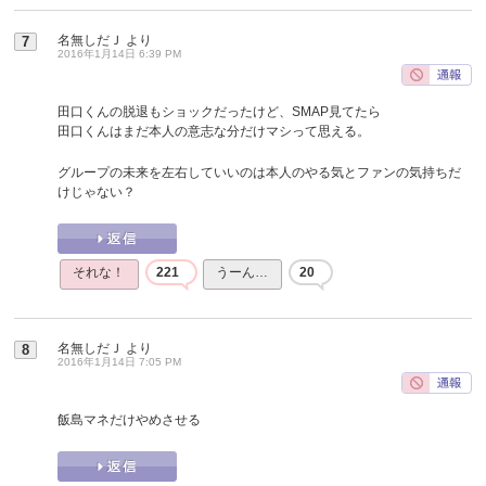
名無しだＪ
より
7
2016年1月14日 6:39 PM
田口くんの脱退もショックだったけど、SMAP見てたら
田口くんはまだ本人の意志な分だけマシって思える。
グループの未来を左右していいのは本人のやる気とファンの気持ちだ
けじゃない？
それな！
221
うーん…
20
名無しだＪ
より
8
2016年1月14日 7:05 PM
飯島マネだけやめさせる