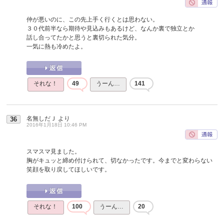
仲が悪いのに、この先上手く行くとは思わない。
３０代前半なら期待や見込みもあるけど、なんか裏で独立とか
話し合ってたかと思うと裏切られた気分。
一気に熱も冷めたよ。
それな！
49
うーん…
141
名無しだＪ
より
36
2016年1月18日 10:46 PM
スマスマ見ました。
胸がキュッと締め付けられて、切なかったです。今までと変わらない
笑顔を取り戻してほしいです。
それな！
100
うーん…
20