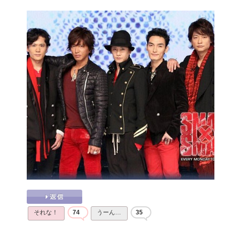
それな！
74
うーん…
35