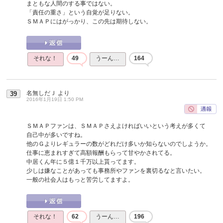
まともな人間のする事ではない。
「責任の重さ」という自覚が足りない。
ＳＭＡＰにはがっかり、この先は期待しない。
それな！
49
うーん…
164
名無しだＪ
より
39
2016年1月19日 1:50 PM
ＳＭＡＰファンは、ＳＭＡＰさえよければいいという考えが多くて
自己中が多いですね。
他のＧよりレギュラーの数がどれだけ多いか知らないのでしようか。
仕事に恵まれすぎて高額報酬もらって甘やかされてる。
中居くん年に５億１千万以上貰ってます。
少しは嫌なことがあっても事務所やファンを裏切るなと言いたい。
一般の社会人はもっと苦労してますよ。
それな！
62
うーん…
196