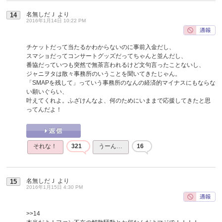
名無しだＪ
より
14
2016年1月14日 10:22 PM
チケットだって当たるかわからないのに事前入金だし、
スマショだってコンサートグッズだってちゃんと並んだし、
番協だっていつも突然で無茶言われるけど文句言ったことないし、
ジャニヲタは散々事務所のいうことを聞いてきたじゃん。
「SMAPを残して」っていう事務所のなんの経済的マイナスにもならな
い願いぐらい、
叶えてくれよ。ふざけんなよ、何のためにいままで応援してきたと思
ってんだよ！
それな！
321
うーん…
16
名無しだＪ
より
15
2016年1月15日 4:30 PM
>>14