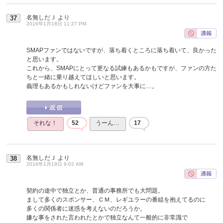
名無しだＪ
より
37
2016年1月18日 11:27 PM
SMAPファンではないですが、落ち着くところに落ち着いて、良かった
と思います。
これから、SMAPにとって更なる試練もあるかもですが、ファンの方た
ちと一緒に乗り越えてほしいと思います。
義理もあるかもしれないけどファンを大事に…。
それな！
52
うーん…
17
名無しだＪ
より
38
2016年1月19日 9:02 AM
契約の途中で独立とか、普通の事務所でも大問題。
まして多くのスポンサー、ＣＭ、レギユラーの番組を抱えてるのに
多くの関係者に迷惑を考えないのだろうか。
嫌な事をされた言われたとかで独立なんて一般的に非常識で