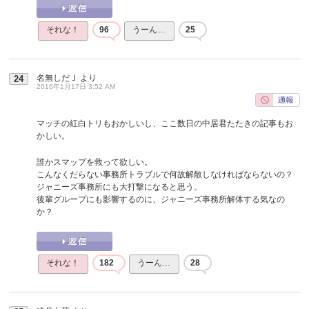
それな！
96
うーん…
25
名無しだＪ
より
24
2016年1月17日 3:52 AM
マッチの紅白トリもおかしいし、ここ数日の中居君たたきの記事もお
かしい。
誰かスマップを救って欲しい。
こんなくだらない事務所トラブルで何故解散しなければならないの？
ジャニーズ事務所にも大打撃になると思う。
後輩グループにも影響するのに、ジャニーズ事務所解体する気なの
か？
それな！
182
うーん…
28