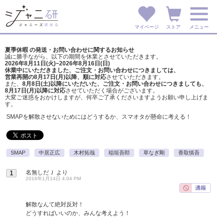
マイページ
ストア
メニュー
夏季休暇 の発送・お問い合わせに関するお知らせ
誠に勝手ながら、以下の期間を休業とさせていただきます。
2026年8月11日(火)~2026年8月16日(日)
休業中にいただきました、ご注文・お問い合わせにつきましては、
営業再開の8月17日(月)以降、順に対応
させていただきます。
また、
8月8日(土)以降にいただいた、ご注文・
お問い合わせにつきましても、
8月17日(月)以降に対応
させていただく場合がございます。
大変ご迷惑をおかけしますが、
何卒ご了承くださいますようお願い申し上げま
す。
SMAPを解散させないためにはどうするか、スマオタが懸命に考える！
SMAP
中居正広
木村拓哉
稲垣吾郎
草なぎ剛
香取慎吾
名無しだＪ
より
1
2016年1月14日 4:04 PM
解散なんて絶対反対！
どうすればいいのか、みんな考えよう！