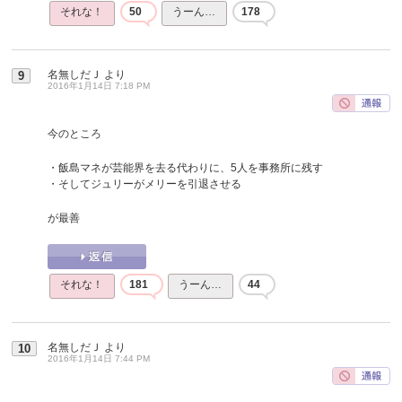
それな！
50
うーん…
178
名無しだＪ
より
9
2016年1月14日 7:18 PM
今のところ
・飯島マネが芸能界を去る代わりに、5人を事務所に残す
・そしてジュリーがメリーを引退させる
が最善
それな！
181
うーん…
44
名無しだＪ
より
10
2016年1月14日 7:44 PM