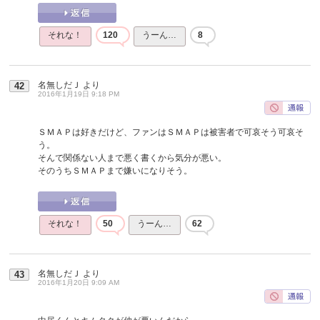
それな！
120
うーん…
8
名無しだＪ
より
42
2016年1月19日 9:18 PM
ＳＭＡＰは好きだけど、ファンはＳＭＡＰは被害者で可哀そう可哀そ
う。
そんで関係ない人まで悪く書くから気分が悪い。
そのうちＳＭＡＰまで嫌いになりそう。
それな！
50
うーん…
62
名無しだＪ
より
43
2016年1月20日 9:09 AM