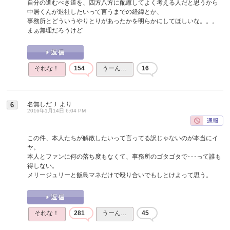
自分の進むべき道を、四方八方に配慮してよく考える人だと思うから
中居くんが退社したいって言うまでの経緯とか、
事務所とどういうやりとりがあったかを明らかにしてほしいな。。。
まぁ無理だろうけど
それな！
154
うーん…
16
名無しだＪ
より
6
2016年1月14日 6:04 PM
この件、本人たちが解散したいって言ってる訳じゃないのが本当にイ
ヤ。
本人とファンに何の落ち度もなくて、事務所のゴタゴタで･･･って誰も
得しない。
メリージュリーと飯島マネだけで殴り合いでもしとけよって思う。
それな！
281
うーん…
45