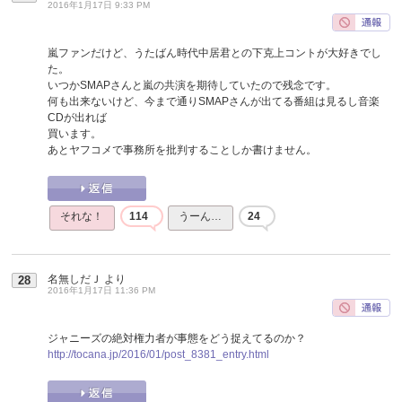
2016年1月17日 9:33 PM
嵐ファンだけど、うたばん時代中居君との下克上コントが大好きでし
た。
いつかSMAPさんと嵐の共演を期待していたので残念です。
何も出来ないけど、今まで通りSMAPさんが出てる番組は見るし音楽
CDが出れば
買います。
あとヤフコメで事務所を批判することしか書けません。
それな！
114
うーん…
24
名無しだＪ
より
28
2016年1月17日 11:36 PM
ジャニーズの絶対権力者が事態をどう捉えてるのか？
http://tocana.jp/2016/01/post_8381_entry.html