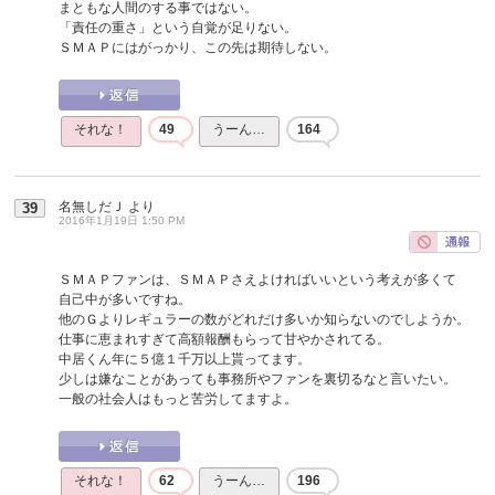
まともな人間のする事ではない。
「責任の重さ」という自覚が足りない。
ＳＭＡＰにはがっかり、この先は期待しない。
それな！
49
うーん…
164
名無しだＪ
より
39
2016年1月19日 1:50 PM
ＳＭＡＰファンは、ＳＭＡＰさえよければいいという考えが多くて
自己中が多いですね。
他のＧよりレギュラーの数がどれだけ多いか知らないのでしようか。
仕事に恵まれすぎて高額報酬もらって甘やかされてる。
中居くん年に５億１千万以上貰ってます。
少しは嫌なことがあっても事務所やファンを裏切るなと言いたい。
一般の社会人はもっと苦労してますよ。
それな！
62
うーん…
196