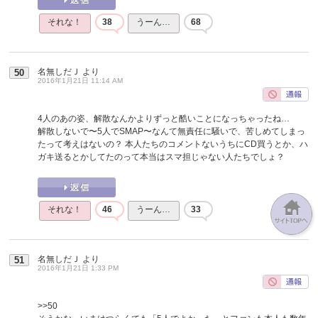
それな！
38
うーん…
68
名無しだＪ
より
50
2016年1月21日 11:14 AM
4人のあの姿、解散なんかよりずっと酷いことになっちゃったね…
解散しないで〜5人でSMAP〜なんて無責任に騒いで、苦しめてしまっ
たって考えはないの？ 本人たちのコメントないうちにCD買うとか、ハ
ガキ送るとかしてたのって本当はスマ担じゃない人たちでしょ？
それな！
46
うーん…
33
名無しだＪ
より
51
2016年1月21日 1:33 PM
>>50