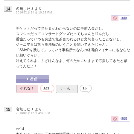
名無しだＪ
より
14
2016年1月14日 10:22 PM
チケットだって当たるかわからないのに事前入金だし、
スマショだってコンサートグッズだってちゃんと並んだし、
番協だっていつも突然で無茶言われるけど文句言ったことないし、
ジャニヲタは散々事務所のいうことを聞いてきたじゃん。
「SMAPを残して」っていう事務所のなんの経済的マイナスにもならな
い願いぐらい、
叶えてくれよ。ふざけんなよ、何のためにいままで応援してきたと思
ってんだよ！
それな！
321
うーん…
16
名無しだＪ
より
15
2016年1月15日 4:30 PM
>>14