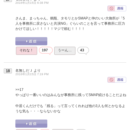
2016年1月15日 6:38 PM
さんま、まっちゃん、鶴瓶、タモリとかSMAPと仲のいい大御所が「5
人を事務所に戻さないと共演NG」ぐらいのことを言って事務所に圧力
かけてほしい！！！！！マジで頼む！！！！
それな！
197
うーん…
43
名無しだＪ
より
18
2016年1月15日 7:19 PM
>>17
やっぱり一番いいのはみんなが事務所に残ってSMAP続けることだよね
中居くんだけでも「残る」って言ってくれれば他の3人も何とかなるよ
うな気も・・・ならないかな