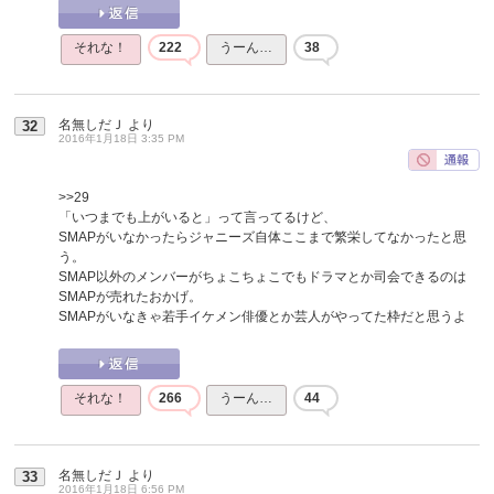
それな！
222
うーん…
38
名無しだＪ
より
32
2016年1月18日 3:35 PM
>>29
「いつまでも上がいると」って言ってるけど、
SMAPがいなかったらジャニーズ自体ここまで繁栄してなかったと思
う。
SMAP以外のメンバーがちょこちょこでもドラマとか司会できるのは
SMAPが売れたおかげ。
SMAPがいなきゃ若手イケメン俳優とか芸人がやってた枠だと思うよ
それな！
266
うーん…
44
名無しだＪ
より
33
2016年1月18日 6:56 PM