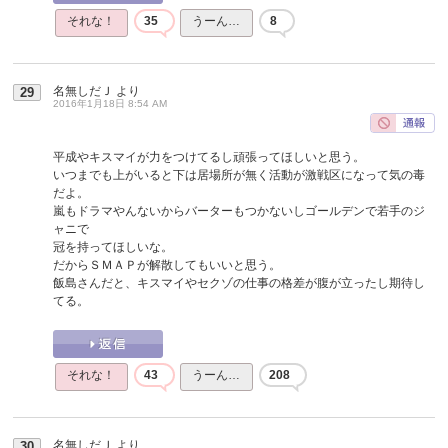
それな！
35
うーん…
8
名無しだＪ
より
29
2016年1月18日 8:54 AM
平成やキスマイが力をつけてるし頑張ってほしいと思う。
いつまでも上がいると下は居場所が無く活動が激戦区になって気の毒
だよ。
嵐もドラマやんないからバーターもつかないしゴールデンで若手のジ
ャニで
冠を持ってほしいな。
だからＳＭＡＰが解散してもいいと思う。
飯島さんだと、キスマイやセクゾの仕事の格差が腹が立ったし期待し
てる。
それな！
43
うーん…
208
名無しだＪ
より
30