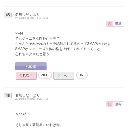
名無しだＪ
より
45
2016年1月20日 1:43 PM
>>44
でもジャニヲタ以外から見て
ちゃんとそれぞれのキャラ認知されてるのってSMAPだけだよ
SMAPがジャニーズ自体の格を上げてくれてるってこと
忘れちゃダメだと思う
それな！
203
うーん…
36
名無しだＪ
より
46
2016年1月20日 4:27 PM
ｓ
>>45
そりゃ長く芸能界にいればね。