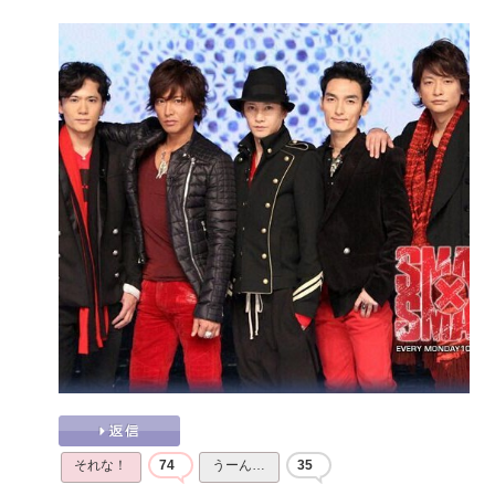
それな！
74
うーん…
35