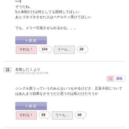
>>9
そうだね。
5人体制だけは何としても固持してほしい
あとゴタゴタさせた人はペナルティ受けてほしい
でも、メリー引退させられるかな。。。
それな！
104
うーん…
28
名無しだＪ
より
11
2016年1月14日 8:20 PM
シングル買うっていうのみんないつもやるけどさ、正直今回について
はあんまり効果なさそうだと思うのは私だけだろうか
それな！
89
うーん…
48