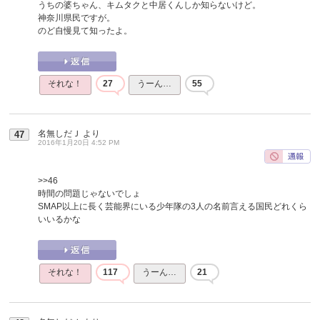
うちの婆ちゃん、キムタクと中居くんしか知らないけど。
神奈川県民ですが。
のど自慢見て知ったよ。
それな！
27
うーん…
55
名無しだＪ
より
47
2016年1月20日 4:52 PM
>>46
時間の問題じゃないでしょ
SMAP以上に長く芸能界にいる少年隊の3人の名前言える国民どれくら
いいるかな
それな！
117
うーん…
21