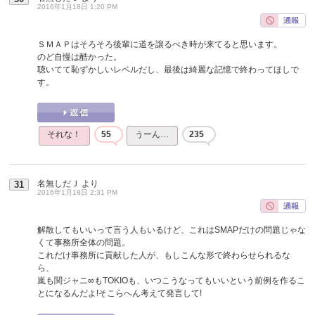
2016年1月18日 1:20 PM
ＳＭＡＰはそろそろ後輩に道を譲るべき時が来てると思います。
のど自慢は酷かった。
聴いてて恥ずかしいレベルだし、最後は綺麗な記憶で終わってほしで
す。
それな！
55
うーん…
235
名無しだＪ
より
31
2016年1月18日 2:31 PM
解散してもいいって言う人もいるけど、これはSMAPだけの問題じゃな
くて事務所全体の問題。
これだけ事務所に貢献した人が、もしこんな形で終わらせられるな
ら、
嵐も関ジャニ∞もTOKIOも、いつこうなってもいいという前例を作るこ
とになるんだよ!そこらへん考えて発言して!