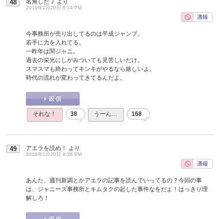
名無しだＪ
より
48
2016年1月20日 6:14 PM
今事務所が売り出してるのは平成ジャンプ。
若手に力を入れてる。
一昨年は関ジャニ。
過去の栄光にしがみついても見苦しいだけ。
スマスマも終わってキンキがやるなら嬉しいよ。
時代の流れが変わってきてるんだよ。
それな！
38
うーん…
168
アエラを読め！
より
49
2016年1月20日 9:36 PM
あんた、週刊新調とかアエラの記事を読んでいってるの？今回の事
は、ジャニーズ事務所とキムタクの起した事件なをだよ！はっきり理
解しろ！