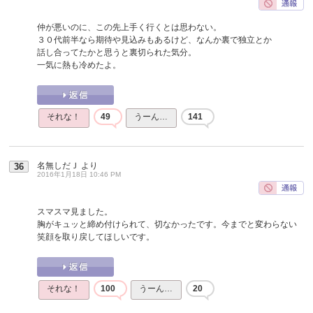
仲が悪いのに、この先上手く行くとは思わない。
３０代前半なら期待や見込みもあるけど、なんか裏で独立とか
話し合ってたかと思うと裏切られた気分。
一気に熱も冷めたよ。
それな！
49
うーん…
141
名無しだＪ
より
36
2016年1月18日 10:46 PM
スマスマ見ました。
胸がキュッと締め付けられて、切なかったです。今までと変わらない
笑顔を取り戻してほしいです。
それな！
100
うーん…
20