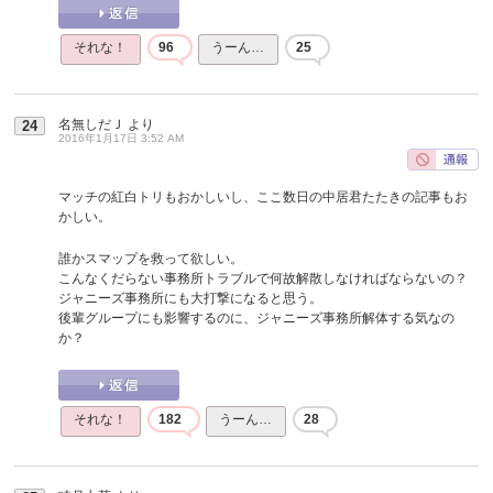
それな！
96
うーん…
25
名無しだＪ
より
24
2016年1月17日 3:52 AM
マッチの紅白トリもおかしいし、ここ数日の中居君たたきの記事もお
かしい。
誰かスマップを救って欲しい。
こんなくだらない事務所トラブルで何故解散しなければならないの？
ジャニーズ事務所にも大打撃になると思う。
後輩グループにも影響するのに、ジャニーズ事務所解体する気なの
か？
それな！
182
うーん…
28