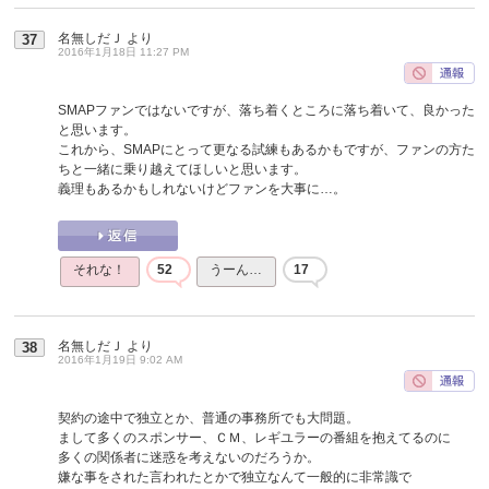
名無しだＪ
より
37
2016年1月18日 11:27 PM
SMAPファンではないですが、落ち着くところに落ち着いて、良かった
と思います。
これから、SMAPにとって更なる試練もあるかもですが、ファンの方た
ちと一緒に乗り越えてほしいと思います。
義理もあるかもしれないけどファンを大事に…。
それな！
52
うーん…
17
名無しだＪ
より
38
2016年1月19日 9:02 AM
契約の途中で独立とか、普通の事務所でも大問題。
まして多くのスポンサー、ＣＭ、レギユラーの番組を抱えてるのに
多くの関係者に迷惑を考えないのだろうか。
嫌な事をされた言われたとかで独立なんて一般的に非常識で