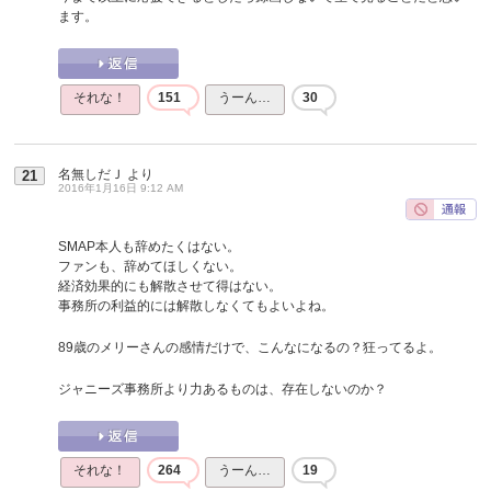
ます。
それな！
151
うーん…
30
名無しだＪ
より
21
2016年1月16日 9:12 AM
SMAP本人も辞めたくはない。
ファンも、辞めてほしくない。
経済効果的にも解散させて得はない。
事務所の利益的には解散しなくてもよいよね。
89歳のメリーさんの感情だけで、こんなになるの？狂ってるよ。
ジャニーズ事務所より力あるものは、存在しないのか？
それな！
264
うーん…
19