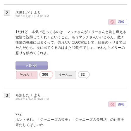
名無しだＪ
より
2
2016年1月14日 4:06 PM
1だけど、本気で思ってるのは、マッチさんがメリーさんと刺し違える
覚悟で説得してくれ！ということ。もうマッチさんいいじゃん。散々
後輩の番組に出まくって、売れないCDの宣伝して、紅白のトリまで出
たんだから。次に出てくるのはまた40周年でしょ。それならメリーの
怒りを鎮めてくれよ。
それな！
306
うーん…
32
名無しだＪ
より
3
2016年1月14日 5:26 PM
>>2
ホントそれ。「ジャニーズの帝王」「ジャニーズの長男坊」の仕事を
果たしてほしいわ