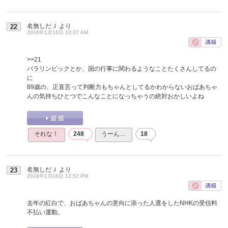
名無しだＪ
より
22
2016年1月16日 10:37 AM
>>21
パラリンピックとか、国の行事に関わるようなことたくさんしてるの
に
89歳の、正直言って判断力もちゃんとしてるかわからないおばあちゃ
んの気持ちひとつでこんなことになっちゃうの絶対おかしいよね
それな！
248
うーん…
18
名無しだＪ
より
23
2016年1月16日 12:52 PM
去年の紅白で、おばあちゃんの意向に添った人選をしたNHKの受信料
不払い運動。