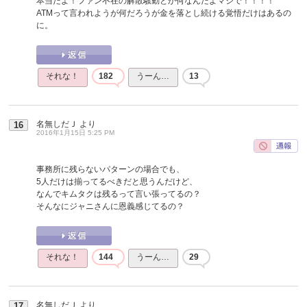
本当だよ！ファン不在の解散騒動とか何なんだよマジで！！！！
ATMって言われようが何だろうが金を落とし続ける覚悟だけはあるの
に。
それな！
182
うーん…
13
名無しだＪ
より
16
2016年1月15日 5:25 PM
事務所に残らないパターンの場合でも、
5人だけは揃ってるべきだと思うんだけど、
なんでキムタクは残るって言い張ってるの？
そんなにジャニさんに恩義感じてるの？
それな！
144
うーん…
29
名無しだＪ
より
17