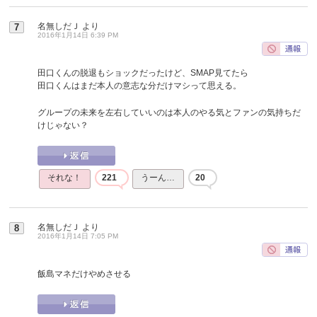
名無しだＪ
より
7
2016年1月14日 6:39 PM
田口くんの脱退もショックだったけど、SMAP見てたら
田口くんはまだ本人の意志な分だけマシって思える。
グループの未来を左右していいのは本人のやる気とファンの気持ちだ
けじゃない？
それな！
221
うーん…
20
名無しだＪ
より
8
2016年1月14日 7:05 PM
飯島マネだけやめさせる