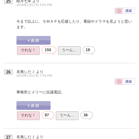
睦月七草
より
25
2016年1月17日 5:52 PM
今まで以上に、ＳＭＡＰを応援したり、番組やドラマを見ようと思い
ます。
それな！
150
うーん…
19
名無しだＪ
より
26
2016年1月17日 7:55 PM
事務所とメリーに抗議電話。
それな！
97
うーん…
36
名無しだＪ
より
27