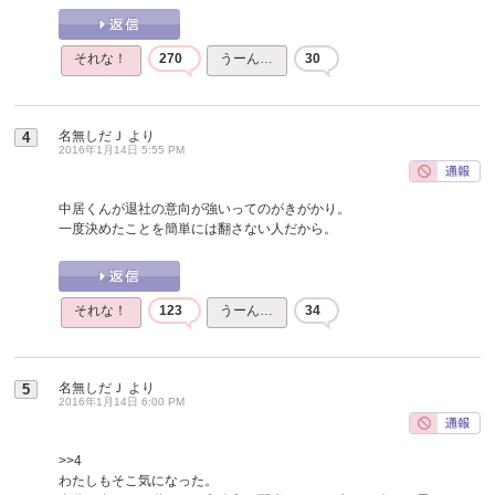
それな！
270
うーん…
30
名無しだＪ
より
4
2016年1月14日 5:55 PM
中居くんが退社の意向が強いってのがきがかり。
一度決めたことを簡単には翻さない人だから。
それな！
123
うーん…
34
名無しだＪ
より
5
2016年1月14日 6:00 PM
>>4
わたしもそこ気になった。