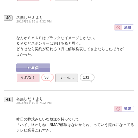
名無しだＪ
より
40
2016年1月19日 4:32 PM
なんかＳＭＡＰはブラックなイメージしかない。
ＣＭなどスポンサーは避けあると思う。
どうせなら契約が切れる９月に解散発表してさよならしたほうが
よかった。
それな！
53
うーん…
131
名無しだＪ
より
41
2016年1月19日 7:12 PM
昨日の葬式みたいな放送を持ってして
「ハイ、終わりね、SMAP解散はないからね」っていう流れになってる
テレビ業界こわすぎ。