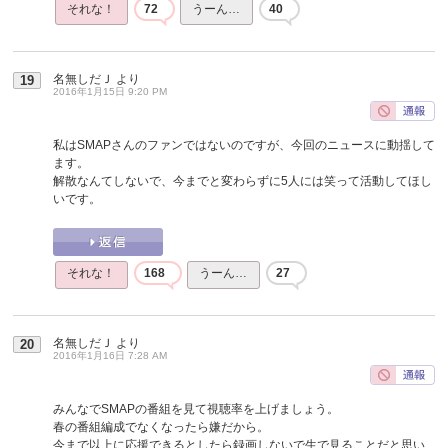
それな！
72
うーん…
40
名無しだＪ
より
19
2016年1月15日 9:20 PM
私はSMAPさんのファンではないのですが、今回のニュースに動揺して
ます。
解散なんてしないで、今までと変わらずに5人には笑って活動してほし
いです。
それな！
168
うーん…
27
名無しだＪ
より
20
2016年1月16日 7:28 AM
みんなでSMAPの番組を見て視聴率を上げましょう。
春の番組編成でなくなったら嫌だから。
今まで以上に応援できるとしたら録画しないで生で見ることだと思い