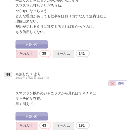
中居くんとキムタクが仲が悪いんだから
スマスマも打ち切りだろうね。
やらせになっちゃう。
どんな理由があっても仕事をほおり出すなんて無責任だし
理解出来ない。
契約が切れる９月に独立を考えれば良かったのに。
もう信用してない。
それな！
39
うーん…
141
名無しだＪ
より
44
2016年1月20日 1:21 PM
スマファン以外のジャニヲタから見ればＳＭＡＰは
マッチ的な存在。
早く消えて。
それな！
43
うーん…
191