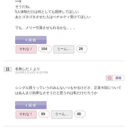
>>9
そうだね。
5人体制だけは何としても固持してほしい
あとゴタゴタさせた人はペナルティ受けてほしい
でも、メリー引退させられるかな。。。
それな！
104
うーん…
28
名無しだＪ
より
11
2016年1月14日 8:20 PM
シングル買うっていうのみんないつもやるけどさ、正直今回について
はあんまり効果なさそうだと思うのは私だけだろうか
それな！
89
うーん…
48