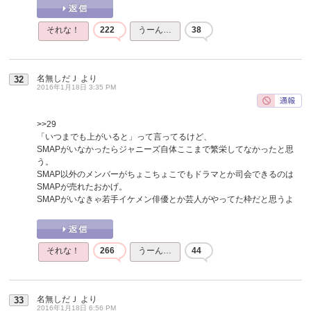
それな！
222
うーん…
38
名無しだＪ
より
32
2016年1月18日 3:35 PM
>>29
「いつまでも上がいると」って言ってるけど、
SMAPがいなかったらジャニーズ自体ここまで繁栄してなかったと思
う。
SMAP以外のメンバーがちょこちょこでもドラマとか司会できるのは
SMAPが売れたおかげ。
SMAPがいなきゃ若手イケメン俳優とか芸人がやってた枠だと思うよ
それな！
266
うーん…
44
名無しだＪ
より
33
2016年1月18日 6:56 PM