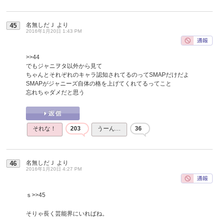
名無しだＪ
より
45
2016年1月20日 1:43 PM
>>44
でもジャニヲタ以外から見て
ちゃんとそれぞれのキャラ認知されてるのってSMAPだけだよ
SMAPがジャニーズ自体の格を上げてくれてるってこと
忘れちゃダメだと思う
それな！
203
うーん…
36
名無しだＪ
より
46
2016年1月20日 4:27 PM
ｓ
>>45
そりゃ長く芸能界にいればね。