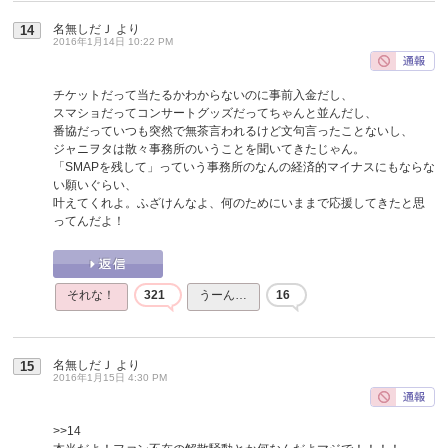
名無しだＪ
より
14
2016年1月14日 10:22 PM
チケットだって当たるかわからないのに事前入金だし、
スマショだってコンサートグッズだってちゃんと並んだし、
番協だっていつも突然で無茶言われるけど文句言ったことないし、
ジャニヲタは散々事務所のいうことを聞いてきたじゃん。
「SMAPを残して」っていう事務所のなんの経済的マイナスにもならな
い願いぐらい、
叶えてくれよ。ふざけんなよ、何のためにいままで応援してきたと思
ってんだよ！
それな！
321
うーん…
16
名無しだＪ
より
15
2016年1月15日 4:30 PM
>>14