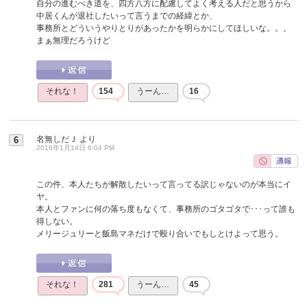
自分の進むべき道を、四方八方に配慮してよく考える人だと思うから
中居くんが退社したいって言うまでの経緯とか、
事務所とどういうやりとりがあったかを明らかにしてほしいな。。。
まぁ無理だろうけど
それな！
154
うーん…
16
名無しだＪ
より
6
2016年1月14日 6:04 PM
この件、本人たちが解散したいって言ってる訳じゃないのが本当にイ
ヤ。
本人とファンに何の落ち度もなくて、事務所のゴタゴタで･･･って誰も
得しない。
メリージュリーと飯島マネだけで殴り合いでもしとけよって思う。
それな！
281
うーん…
45