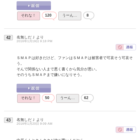
それな！
120
うーん…
8
名無しだＪ
より
42
2016年1月19日 9:18 PM
ＳＭＡＰは好きだけど、ファンはＳＭＡＰは被害者で可哀そう可哀そ
う。
そんで関係ない人まで悪く書くから気分が悪い。
そのうちＳＭＡＰまで嫌いになりそう。
それな！
50
うーん…
62
名無しだＪ
より
43
2016年1月20日 9:09 AM