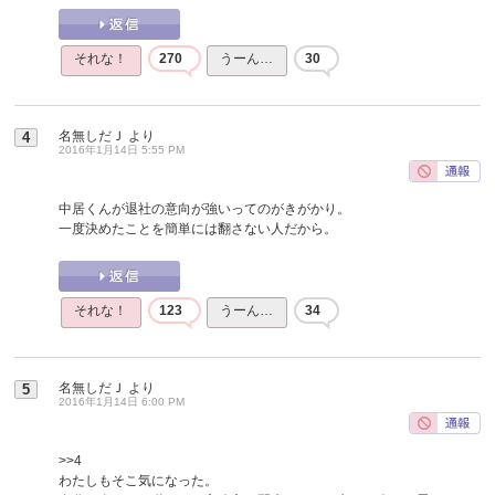
それな！
270
うーん…
30
名無しだＪ
より
4
2016年1月14日 5:55 PM
中居くんが退社の意向が強いってのがきがかり。
一度決めたことを簡単には翻さない人だから。
それな！
123
うーん…
34
名無しだＪ
より
5
2016年1月14日 6:00 PM
>>4
わたしもそこ気になった。