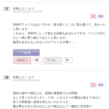
名無しだＪ
より
37
2016年1月18日 11:27 PM
SMAPファンではないですが、落ち着くところに落ち着いて、良かった
と思います。
これから、SMAPにとって更なる試練もあるかもですが、ファンの方た
ちと一緒に乗り越えてほしいと思います。
義理もあるかもしれないけどファンを大事に…。
それな！
52
うーん…
17
名無しだＪ
より
38
2016年1月19日 9:02 AM
契約の途中で独立とか、普通の事務所でも大問題。
まして多くのスポンサー、ＣＭ、レギユラーの番組を抱えてるのに
多くの関係者に迷惑を考えないのだろうか。
嫌な事をされた言われたとかで独立なんて一般的に非常識で