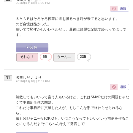
2016年1月18日 1:20 PM
ＳＭＡＰはそろそろ後輩に道を譲るべき時が来てると思います。
のど自慢は酷かった。
聴いてて恥ずかしいレベルだし、最後は綺麗な記憶で終わってほしで
す。
それな！
55
うーん…
235
名無しだＪ
より
31
2016年1月18日 2:31 PM
解散してもいいって言う人もいるけど、これはSMAPだけの問題じゃな
くて事務所全体の問題。
これだけ事務所に貢献した人が、もしこんな形で終わらせられるな
ら、
嵐も関ジャニ∞もTOKIOも、いつこうなってもいいという前例を作るこ
とになるんだよ!そこらへん考えて発言して!