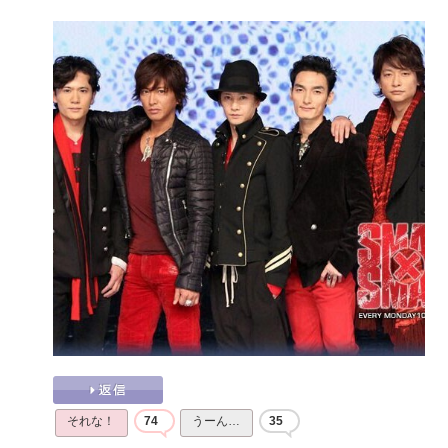
それな！
74
うーん…
35