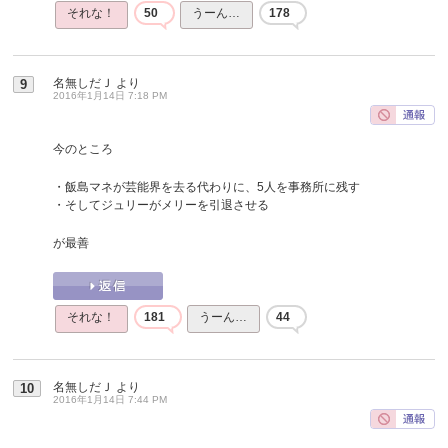
それな！
50
うーん…
178
名無しだＪ
より
9
2016年1月14日 7:18 PM
今のところ
・飯島マネが芸能界を去る代わりに、5人を事務所に残す
・そしてジュリーがメリーを引退させる
が最善
それな！
181
うーん…
44
名無しだＪ
より
10
2016年1月14日 7:44 PM