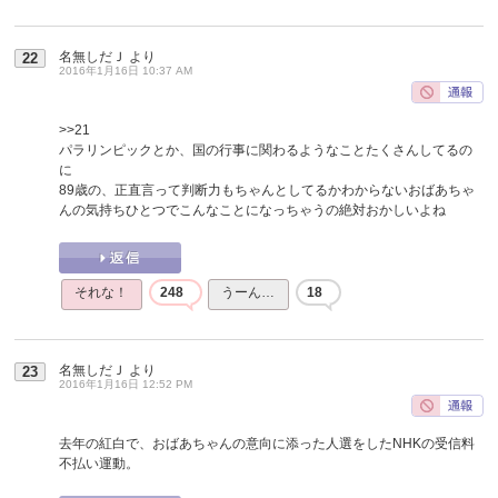
名無しだＪ
より
22
2016年1月16日 10:37 AM
>>21
パラリンピックとか、国の行事に関わるようなことたくさんしてるの
に
89歳の、正直言って判断力もちゃんとしてるかわからないおばあちゃ
んの気持ちひとつでこんなことになっちゃうの絶対おかしいよね
それな！
248
うーん…
18
名無しだＪ
より
23
2016年1月16日 12:52 PM
去年の紅白で、おばあちゃんの意向に添った人選をしたNHKの受信料
不払い運動。