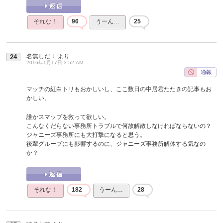
それな！
96
うーん…
25
名無しだＪ
より
24
2016年1月17日 3:52 AM
マッチの紅白トリもおかしいし、ここ数日の中居君たたきの記事もお
かしい。
誰かスマップを救って欲しい。
こんなくだらない事務所トラブルで何故解散しなければならないの？
ジャニーズ事務所にも大打撃になると思う。
後輩グループにも影響するのに、ジャニーズ事務所解体する気なの
か？
それな！
182
うーん…
28