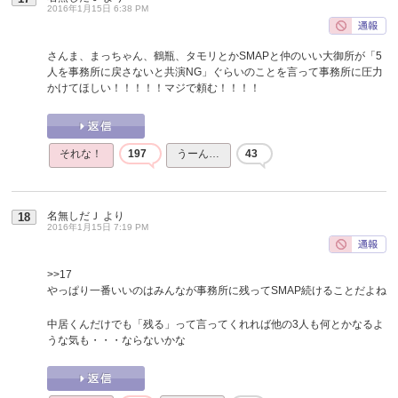
2016年1月15日 6:38 PM
さんま、まっちゃん、鶴瓶、タモリとかSMAPと仲のいい大御所が「5
人を事務所に戻さないと共演NG」ぐらいのことを言って事務所に圧力
かけてほしい！！！！！マジで頼む！！！！
それな！
197
うーん…
43
名無しだＪ
より
18
2016年1月15日 7:19 PM
>>17
やっぱり一番いいのはみんなが事務所に残ってSMAP続けることだよね
中居くんだけでも「残る」って言ってくれれば他の3人も何とかなるよ
うな気も・・・ならないかな