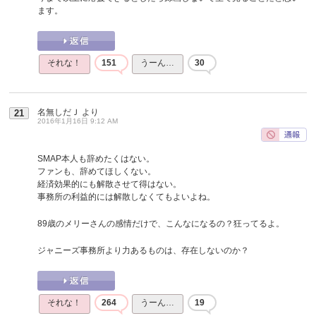
ます。
それな！
151
うーん…
30
名無しだＪ
より
21
2016年1月16日 9:12 AM
SMAP本人も辞めたくはない。
ファンも、辞めてほしくない。
経済効果的にも解散させて得はない。
事務所の利益的には解散しなくてもよいよね。
89歳のメリーさんの感情だけで、こんなになるの？狂ってるよ。
ジャニーズ事務所より力あるものは、存在しないのか？
それな！
264
うーん…
19