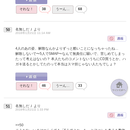
それな！
38
うーん…
68
名無しだＪ
より
50
2016年1月21日 11:14 AM
4人のあの姿、解散なんかよりずっと酷いことになっちゃったね…
解散しないで〜5人でSMAP〜なんて無責任に騒いで、苦しめてしまっ
たって考えはないの？ 本人たちのコメントないうちにCD買うとか、ハ
ガキ送るとかしてたのって本当はスマ担じゃない人たちでしょ？
それな！
46
うーん…
33
名無しだＪ
より
51
2016年1月21日 1:33 PM
>>50