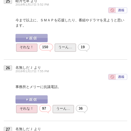
睦月七草
より
25
2016年1月17日 5:52 PM
今まで以上に、ＳＭＡＰを応援したり、番組やドラマを見ようと思い
ます。
それな！
150
うーん…
19
名無しだＪ
より
26
2016年1月17日 7:55 PM
事務所とメリーに抗議電話。
それな！
97
うーん…
36
名無しだＪ
より
27