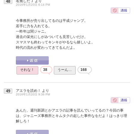
名無しだＪ
より
48
2016年1月20日 6:14 PM
今事務所が売り出してるのは平成ジャンプ。
若手に力を入れてる。
一昨年は関ジャニ。
過去の栄光にしがみついても見苦しいだけ。
スマスマも終わってキンキがやるなら嬉しいよ。
時代の流れが変わってきてるんだよ。
それな！
38
うーん…
168
アエラを読め！
より
49
2016年1月20日 9:36 PM
あんた、週刊新調とかアエラの記事を読んでいってるの？今回の事
は、ジャニーズ事務所とキムタクの起した事件なをだよ！はっきり理
解しろ！