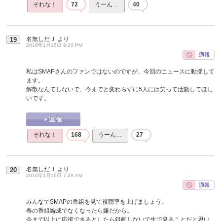
それな！
72
うーん…
40
名無しだＪ
より
19
2016年1月15日 9:20 PM
私はSMAPさんのファンではないのですが、今回のニュースに動揺して
ます。
解散なんてしないで、今までと変わらずに5人には笑って活動してほし
いです。
それな！
168
うーん…
27
名無しだＪ
より
20
2016年1月16日 7:28 AM
みんなでSMAPの番組を見て視聴率を上げましょう。
春の番組編成でなくなったら嫌だから。
今まで以上に応援できるとしたら録画しないで生で見ることだと思い