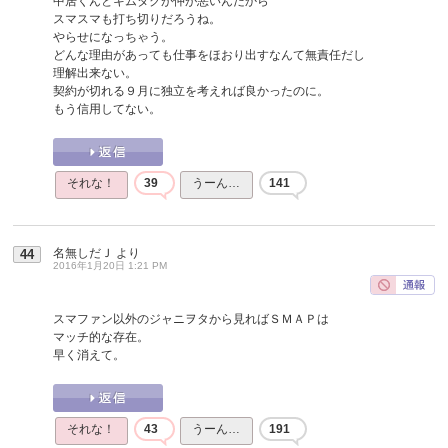
中居くんとキムタクが仲が悪いんだから
スマスマも打ち切りだろうね。
やらせになっちゃう。
どんな理由があっても仕事をほおり出すなんて無責任だし
理解出来ない。
契約が切れる９月に独立を考えれば良かったのに。
もう信用してない。
それな！
39
うーん…
141
名無しだＪ
より
44
2016年1月20日 1:21 PM
スマファン以外のジャニヲタから見ればＳＭＡＰは
マッチ的な存在。
早く消えて。
それな！
43
うーん…
191