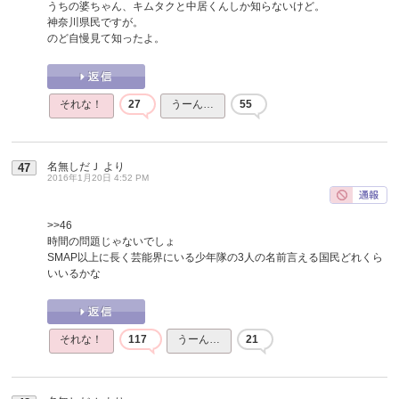
うちの婆ちゃん、キムタクと中居くんしか知らないけど。
神奈川県民ですが。
のど自慢見て知ったよ。
それな！
27
うーん…
55
名無しだＪ
より
47
2016年1月20日 4:52 PM
>>46
時間の問題じゃないでしょ
SMAP以上に長く芸能界にいる少年隊の3人の名前言える国民どれくら
いいるかな
それな！
117
うーん…
21