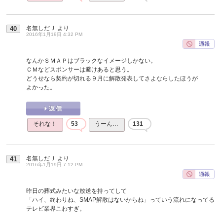
名無しだＪ
より
40
2016年1月19日 4:32 PM
なんかＳＭＡＰはブラックなイメージしかない。
ＣＭなどスポンサーは避けあると思う。
どうせなら契約が切れる９月に解散発表してさよならしたほうが
よかった。
それな！
53
うーん…
131
名無しだＪ
より
41
2016年1月19日 7:12 PM
昨日の葬式みたいな放送を持ってして
「ハイ、終わりね、SMAP解散はないからね」っていう流れになってる
テレビ業界こわすぎ。