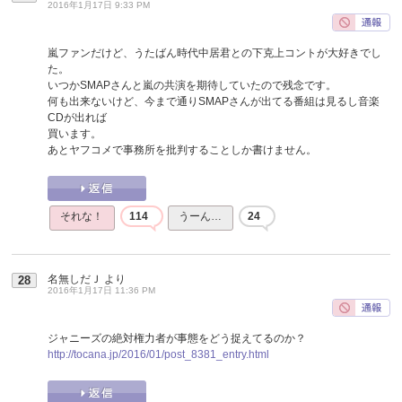
2016年1月17日 9:33 PM
嵐ファンだけど、うたばん時代中居君との下克上コントが大好きでし
た。
いつかSMAPさんと嵐の共演を期待していたので残念です。
何も出来ないけど、今まで通りSMAPさんが出てる番組は見るし音楽
CDが出れば
買います。
あとヤフコメで事務所を批判することしか書けません。
それな！
114
うーん…
24
名無しだＪ
より
28
2016年1月17日 11:36 PM
ジャニーズの絶対権力者が事態をどう捉えてるのか？
http://tocana.jp/2016/01/post_8381_entry.html