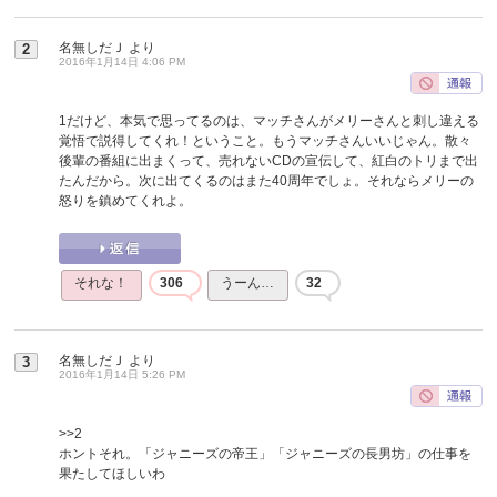
名無しだＪ
より
2
2016年1月14日 4:06 PM
1だけど、本気で思ってるのは、マッチさんがメリーさんと刺し違える
覚悟で説得してくれ！ということ。もうマッチさんいいじゃん。散々
後輩の番組に出まくって、売れないCDの宣伝して、紅白のトリまで出
たんだから。次に出てくるのはまた40周年でしょ。それならメリーの
怒りを鎮めてくれよ。
それな！
306
うーん…
32
名無しだＪ
より
3
2016年1月14日 5:26 PM
>>2
ホントそれ。「ジャニーズの帝王」「ジャニーズの長男坊」の仕事を
果たしてほしいわ