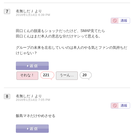
名無しだＪ
より
7
2016年1月14日 6:39 PM
田口くんの脱退もショックだったけど、SMAP見てたら
田口くんはまだ本人の意志な分だけマシって思える。
グループの未来を左右していいのは本人のやる気とファンの気持ちだ
けじゃない？
それな！
221
うーん…
20
名無しだＪ
より
8
2016年1月14日 7:05 PM
飯島マネだけやめさせる