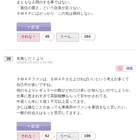
まともな人間のする事ではない。
「責任の重さ」という自覚が足りない。
ＳＭＡＰにはがっかり、この先は期待しない。
それな！
49
うーん…
164
名無しだＪ
より
39
2016年1月19日 1:50 PM
ＳＭＡＰファンは、ＳＭＡＰさえよければいいという考えが多くて
自己中が多いですね。
他のＧよりレギュラーの数がどれだけ多いか知らないのでしようか。
仕事に恵まれすぎて高額報酬もらって甘やかされてる。
中居くん年に５億１千万以上貰ってます。
少しは嫌なことがあっても事務所やファンを裏切るなと言いたい。
一般の社会人はもっと苦労してますよ。
それな！
62
うーん…
196