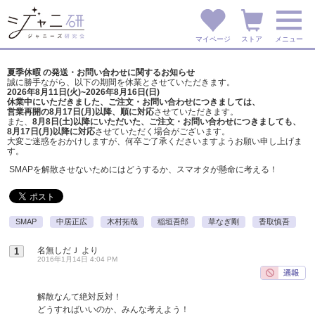
マイページ
ストア
メニュー
夏季休暇 の発送・お問い合わせに関するお知らせ
誠に勝手ながら、以下の期間を休業とさせていただきます。
2026年8月11日(火)~2026年8月16日(日)
休業中にいただきました、ご注文・お問い合わせにつきましては、
営業再開の8月17日(月)以降、順に対応
させていただきます。
また、
8月8日(土)以降にいただいた、ご注文・
お問い合わせにつきましても、
8月17日(月)以降に対応
させていただく場合がございます。
大変ご迷惑をおかけしますが、
何卒ご了承くださいますようお願い申し上げま
す。
SMAPを解散させないためにはどうするか、スマオタが懸命に考える！
SMAP
中居正広
木村拓哉
稲垣吾郎
草なぎ剛
香取慎吾
名無しだＪ
より
1
2016年1月14日 4:04 PM
解散なんて絶対反対！
どうすればいいのか、みんな考えよう！