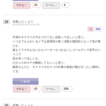
それな！
35
うーん…
8
名無しだＪ
より
29
2016年1月18日 8:54 AM
平成やキスマイが力をつけてるし頑張ってほしいと思う。
いつまでも上がいると下は居場所が無く活動が激戦区になって気の毒
だよ。
嵐もドラマやんないからバーターもつかないしゴールデンで若手のジ
ャニで
冠を持ってほしいな。
だからＳＭＡＰが解散してもいいと思う。
飯島さんだと、キスマイやセクゾの仕事の格差が腹が立ったし期待し
てる。
それな！
43
うーん…
208
名無しだＪ
より
30