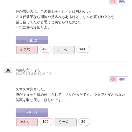
仲が悪いのに、この先上手く行くとは思わない。
３０代前半なら期待や見込みもあるけど、なんか裏で独立とか
話し合ってたかと思うと裏切られた気分。
一気に熱も冷めたよ。
それな！
49
うーん…
141
名無しだＪ
より
36
2016年1月18日 10:46 PM
スマスマ見ました。
胸がキュッと締め付けられて、切なかったです。今までと変わらない
笑顔を取り戻してほしいです。
それな！
100
うーん…
20