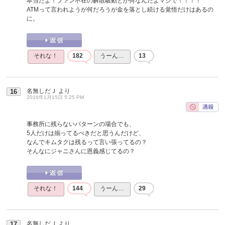
本当だよ！ファン不在の解散騒動とか何なんだよマジで！！！！
ATMって言われようが何だろうが金を落とし続ける覚悟だけはあるの
に。
それな！
182
うーん…
13
名無しだＪ
より
16
2016年1月15日 5:25 PM
事務所に残らないパターンの場合でも、
5人だけは揃ってるべきだと思うんだけど、
なんでキムタクは残るって言い張ってるの？
そんなにジャニさんに恩義感じてるの？
それな！
144
うーん…
29
名無しだＪ
より
17