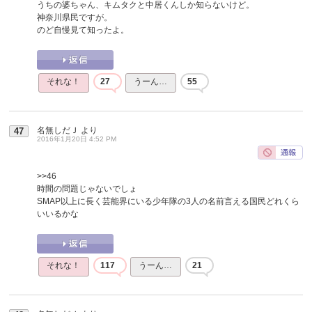
うちの婆ちゃん、キムタクと中居くんしか知らないけど。
神奈川県民ですが。
のど自慢見て知ったよ。
それな！
27
うーん…
55
名無しだＪ
より
47
2016年1月20日 4:52 PM
>>46
時間の問題じゃないでしょ
SMAP以上に長く芸能界にいる少年隊の3人の名前言える国民どれくら
いいるかな
それな！
117
うーん…
21