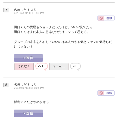
名無しだＪ
より
7
2016年1月14日 6:39 PM
田口くんの脱退もショックだったけど、SMAP見てたら
田口くんはまだ本人の意志な分だけマシって思える。
グループの未来を左右していいのは本人のやる気とファンの気持ちだ
けじゃない？
それな！
221
うーん…
20
名無しだＪ
より
8
2016年1月14日 7:05 PM
飯島マネだけやめさせる