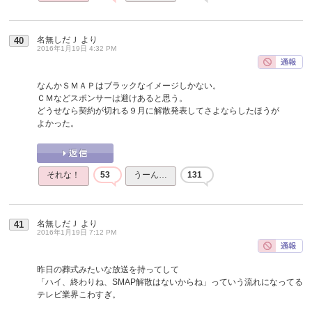
名無しだＪ
より
40
2016年1月19日 4:32 PM
なんかＳＭＡＰはブラックなイメージしかない。
ＣＭなどスポンサーは避けあると思う。
どうせなら契約が切れる９月に解散発表してさよならしたほうが
よかった。
それな！
53
うーん…
131
名無しだＪ
より
41
2016年1月19日 7:12 PM
昨日の葬式みたいな放送を持ってして
「ハイ、終わりね、SMAP解散はないからね」っていう流れになってる
テレビ業界こわすぎ。