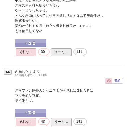
中居くんとキムタクが仲が悪いんだから
スマスマも打ち切りだろうね。
やらせになっちゃう。
どんな理由があっても仕事をほおり出すなんて無責任だし
理解出来ない。
契約が切れる９月に独立を考えれば良かったのに。
もう信用してない。
それな！
39
うーん…
141
名無しだＪ
より
44
2016年1月20日 1:21 PM
スマファン以外のジャニヲタから見ればＳＭＡＰは
マッチ的な存在。
早く消えて。
それな！
43
うーん…
191