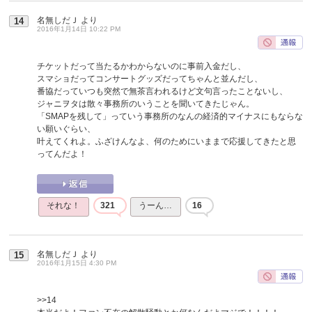
名無しだＪ
より
14
2016年1月14日 10:22 PM
チケットだって当たるかわからないのに事前入金だし、
スマショだってコンサートグッズだってちゃんと並んだし、
番協だっていつも突然で無茶言われるけど文句言ったことないし、
ジャニヲタは散々事務所のいうことを聞いてきたじゃん。
「SMAPを残して」っていう事務所のなんの経済的マイナスにもならな
い願いぐらい、
叶えてくれよ。ふざけんなよ、何のためにいままで応援してきたと思
ってんだよ！
それな！
321
うーん…
16
名無しだＪ
より
15
2016年1月15日 4:30 PM
>>14