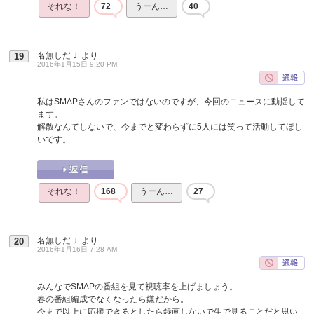
それな！
72
うーん…
40
名無しだＪ
より
19
2016年1月15日 9:20 PM
私はSMAPさんのファンではないのですが、今回のニュースに動揺して
ます。
解散なんてしないで、今までと変わらずに5人には笑って活動してほし
いです。
それな！
168
うーん…
27
名無しだＪ
より
20
2016年1月16日 7:28 AM
みんなでSMAPの番組を見て視聴率を上げましょう。
春の番組編成でなくなったら嫌だから。
今まで以上に応援できるとしたら録画しないで生で見ることだと思い