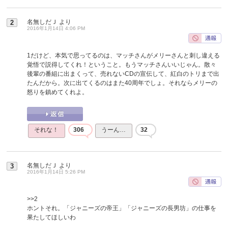
名無しだＪ
より
2
2016年1月14日 4:06 PM
1だけど、本気で思ってるのは、マッチさんがメリーさんと刺し違える
覚悟で説得してくれ！ということ。もうマッチさんいいじゃん。散々
後輩の番組に出まくって、売れないCDの宣伝して、紅白のトリまで出
たんだから。次に出てくるのはまた40周年でしょ。それならメリーの
怒りを鎮めてくれよ。
それな！
306
うーん…
32
名無しだＪ
より
3
2016年1月14日 5:26 PM
>>2
ホントそれ。「ジャニーズの帝王」「ジャニーズの長男坊」の仕事を
果たしてほしいわ