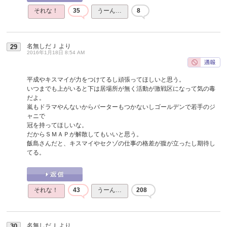
それな！
35
うーん…
8
名無しだＪ
より
29
2016年1月18日 8:54 AM
平成やキスマイが力をつけてるし頑張ってほしいと思う。
いつまでも上がいると下は居場所が無く活動が激戦区になって気の毒
だよ。
嵐もドラマやんないからバーターもつかないしゴールデンで若手のジ
ャニで
冠を持ってほしいな。
だからＳＭＡＰが解散してもいいと思う。
飯島さんだと、キスマイやセクゾの仕事の格差が腹が立ったし期待し
てる。
それな！
43
うーん…
208
名無しだＪ
より
30