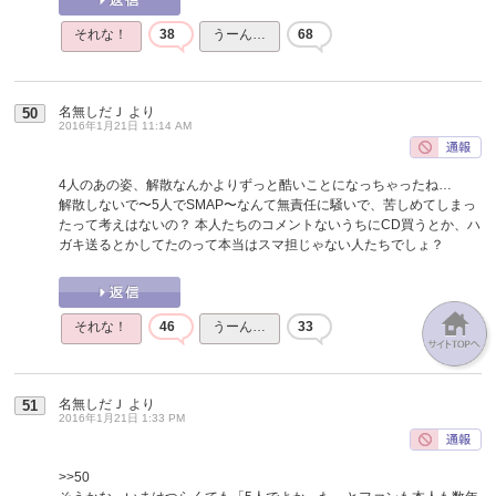
それな！
38
うーん…
68
名無しだＪ
より
50
2016年1月21日 11:14 AM
4人のあの姿、解散なんかよりずっと酷いことになっちゃったね…
解散しないで〜5人でSMAP〜なんて無責任に騒いで、苦しめてしまっ
たって考えはないの？ 本人たちのコメントないうちにCD買うとか、ハ
ガキ送るとかしてたのって本当はスマ担じゃない人たちでしょ？
それな！
46
うーん…
33
名無しだＪ
より
51
2016年1月21日 1:33 PM
>>50