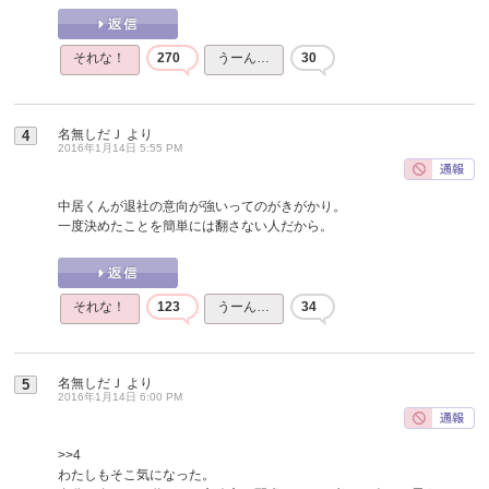
それな！
270
うーん…
30
名無しだＪ
より
4
2016年1月14日 5:55 PM
中居くんが退社の意向が強いってのがきがかり。
一度決めたことを簡単には翻さない人だから。
それな！
123
うーん…
34
名無しだＪ
より
5
2016年1月14日 6:00 PM
>>4
わたしもそこ気になった。