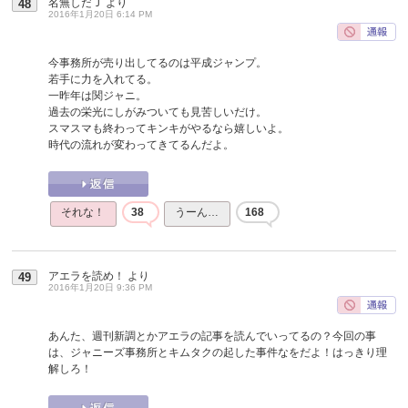
名無しだＪ
より
48
2016年1月20日 6:14 PM
今事務所が売り出してるのは平成ジャンプ。
若手に力を入れてる。
一昨年は関ジャニ。
過去の栄光にしがみついても見苦しいだけ。
スマスマも終わってキンキがやるなら嬉しいよ。
時代の流れが変わってきてるんだよ。
それな！
38
うーん…
168
アエラを読め！
より
49
2016年1月20日 9:36 PM
あんた、週刊新調とかアエラの記事を読んでいってるの？今回の事
は、ジャニーズ事務所とキムタクの起した事件なをだよ！はっきり理
解しろ！