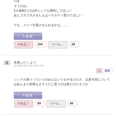
>>9
そうだね。
5人体制だけは何としても固持してほしい
あとゴタゴタさせた人はペナルティ受けてほしい
でも、メリー引退させられるかな。。。
それな！
104
うーん…
28
名無しだＪ
より
11
2016年1月14日 8:20 PM
シングル買うっていうのみんないつもやるけどさ、正直今回について
はあんまり効果なさそうだと思うのは私だけだろうか
それな！
89
うーん…
48