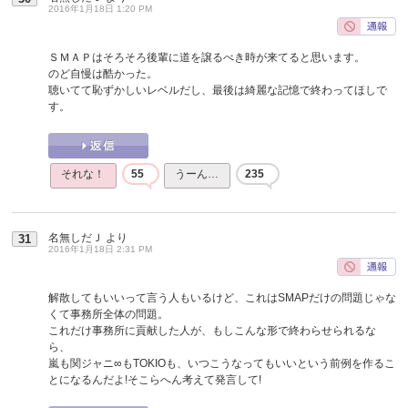
2016年1月18日 1:20 PM
ＳＭＡＰはそろそろ後輩に道を譲るべき時が来てると思います。
のど自慢は酷かった。
聴いてて恥ずかしいレベルだし、最後は綺麗な記憶で終わってほしで
す。
それな！
55
うーん…
235
名無しだＪ
より
31
2016年1月18日 2:31 PM
解散してもいいって言う人もいるけど、これはSMAPだけの問題じゃな
くて事務所全体の問題。
これだけ事務所に貢献した人が、もしこんな形で終わらせられるな
ら、
嵐も関ジャニ∞もTOKIOも、いつこうなってもいいという前例を作るこ
とになるんだよ!そこらへん考えて発言して!