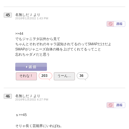
名無しだＪ
より
45
2016年1月20日 1:43 PM
>>44
でもジャニヲタ以外から見て
ちゃんとそれぞれのキャラ認知されてるのってSMAPだけだよ
SMAPがジャニーズ自体の格を上げてくれてるってこと
忘れちゃダメだと思う
それな！
203
うーん…
36
名無しだＪ
より
46
2016年1月20日 4:27 PM
ｓ
>>45
そりゃ長く芸能界にいればね。