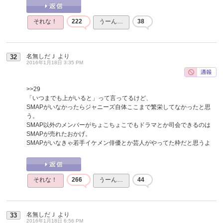
それな！
222
うーん…
38
名無しだＪ
より
32
2016年1月18日 3:35 PM
>>29
「いつまでも上がいると」って言ってるけど、
SMAPがいなかったらジャニーズ自体ここまで繁栄してなかったと思
う。
SMAP以外のメンバーがちょこちょこでもドラマとか司会できるのは
SMAPが売れたおかげ。
SMAPがいなきゃ若手イケメン俳優とか芸人がやってた枠だと思うよ
それな！
266
うーん…
44
名無しだＪ
より
33
2016年1月18日 6:56 PM