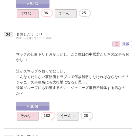
それな！
96
うーん…
25
名無しだＪ
より
24
2016年1月17日 3:52 AM
マッチの紅白トリもおかしいし、ここ数日の中居君たたきの記事もお
かしい。
誰かスマップを救って欲しい。
こんなくだらない事務所トラブルで何故解散しなければならないの？
ジャニーズ事務所にも大打撃になると思う。
後輩グループにも影響するのに、ジャニーズ事務所解体する気なの
か？
それな！
182
うーん…
28