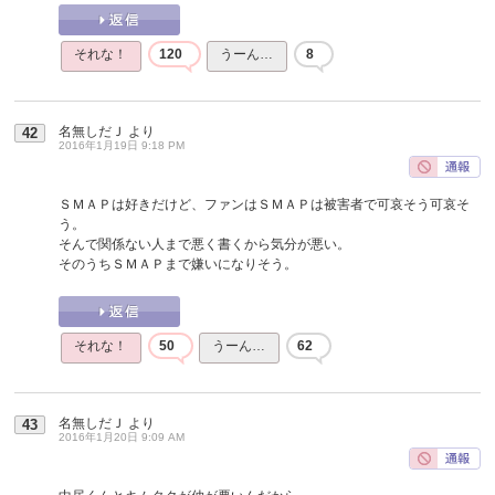
それな！
120
うーん…
8
名無しだＪ
より
42
2016年1月19日 9:18 PM
ＳＭＡＰは好きだけど、ファンはＳＭＡＰは被害者で可哀そう可哀そ
う。
そんで関係ない人まで悪く書くから気分が悪い。
そのうちＳＭＡＰまで嫌いになりそう。
それな！
50
うーん…
62
名無しだＪ
より
43
2016年1月20日 9:09 AM