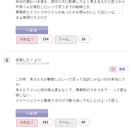
自分の進むべき道を、四方八方に配慮してよく考える人だと思うから
中居くんが退社したいって言うまでの経緯とか、
事務所とどういうやりとりがあったかを明らかにしてほしいな。。。
まぁ無理だろうけど
それな！
154
うーん…
16
名無しだＪ
より
6
2016年1月14日 6:04 PM
この件、本人たちが解散したいって言ってる訳じゃないのが本当にイ
ヤ。
本人とファンに何の落ち度もなくて、事務所のゴタゴタで･･･って誰も
得しない。
メリージュリーと飯島マネだけで殴り合いでもしとけよって思う。
それな！
281
うーん…
45