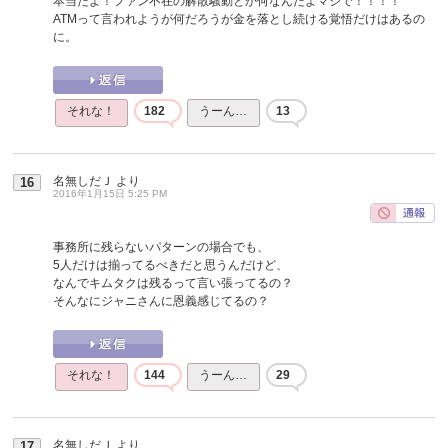
本当だよ！ファン不在の解散騒動とか何なんだよマジで！！！！
ATMって言われようが何だろうが金を落とし続ける覚悟だけはあるの
に。
それな！
182
うーん…
13
名無しだＪ
より
16
2016年1月15日 5:25 PM
事務所に残らないパターンの場合でも、
5人だけは揃ってるべきだと思うんだけど、
なんでキムタクは残るって言い張ってるの？
そんなにジャニさんに恩義感じてるの？
それな！
144
うーん…
29
名無しだＪ
より
17