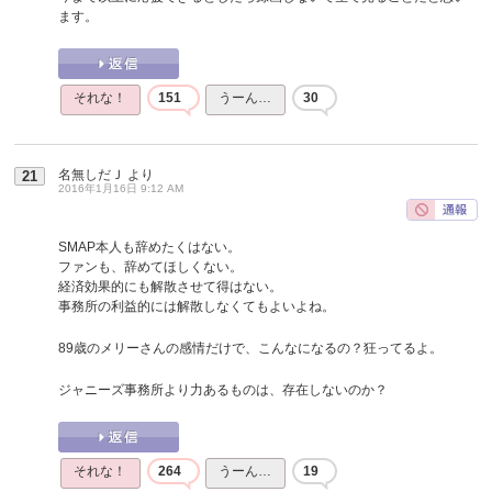
ます。
それな！
151
うーん…
30
名無しだＪ
より
21
2016年1月16日 9:12 AM
SMAP本人も辞めたくはない。
ファンも、辞めてほしくない。
経済効果的にも解散させて得はない。
事務所の利益的には解散しなくてもよいよね。
89歳のメリーさんの感情だけで、こんなになるの？狂ってるよ。
ジャニーズ事務所より力あるものは、存在しないのか？
それな！
264
うーん…
19