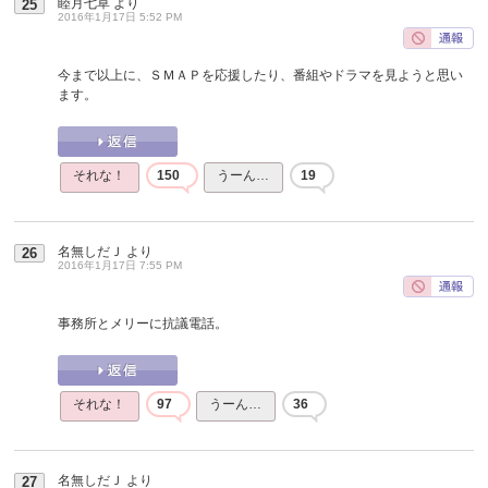
睦月七草
より
25
2016年1月17日 5:52 PM
今まで以上に、ＳＭＡＰを応援したり、番組やドラマを見ようと思い
ます。
それな！
150
うーん…
19
名無しだＪ
より
26
2016年1月17日 7:55 PM
事務所とメリーに抗議電話。
それな！
97
うーん…
36
名無しだＪ
より
27