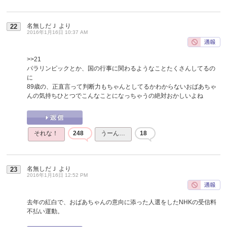
名無しだＪ
より
22
2016年1月16日 10:37 AM
>>21
パラリンピックとか、国の行事に関わるようなことたくさんしてるの
に
89歳の、正直言って判断力もちゃんとしてるかわからないおばあちゃ
んの気持ちひとつでこんなことになっちゃうの絶対おかしいよね
それな！
248
うーん…
18
名無しだＪ
より
23
2016年1月16日 12:52 PM
去年の紅白で、おばあちゃんの意向に添った人選をしたNHKの受信料
不払い運動。