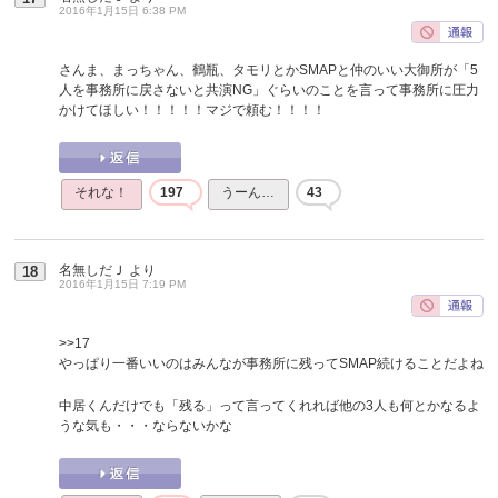
2016年1月15日 6:38 PM
さんま、まっちゃん、鶴瓶、タモリとかSMAPと仲のいい大御所が「5
人を事務所に戻さないと共演NG」ぐらいのことを言って事務所に圧力
かけてほしい！！！！！マジで頼む！！！！
それな！
197
うーん…
43
名無しだＪ
より
18
2016年1月15日 7:19 PM
>>17
やっぱり一番いいのはみんなが事務所に残ってSMAP続けることだよね
中居くんだけでも「残る」って言ってくれれば他の3人も何とかなるよ
うな気も・・・ならないかな