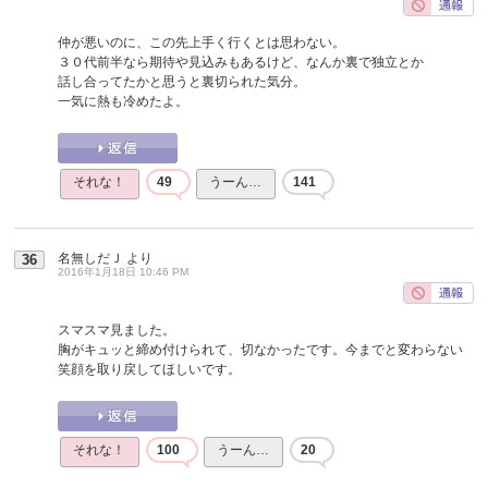
仲が悪いのに、この先上手く行くとは思わない。
３０代前半なら期待や見込みもあるけど、なんか裏で独立とか
話し合ってたかと思うと裏切られた気分。
一気に熱も冷めたよ。
それな！
49
うーん…
141
名無しだＪ
より
36
2016年1月18日 10:46 PM
スマスマ見ました。
胸がキュッと締め付けられて、切なかったです。今までと変わらない
笑顔を取り戻してほしいです。
それな！
100
うーん…
20