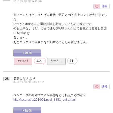
2016年1月17日 9:33 PM
嵐ファンだけど、うたばん時代中居君との下克上コントが大好きでし
た。
いつかSMAPさんと嵐の共演を期待していたので残念です。
何も出来ないけど、今まで通りSMAPさんが出てる番組は見るし音楽
CDが出れば
買います。
あとヤフコメで事務所を批判することしか書けません。
それな！
114
うーん…
24
名無しだＪ
より
28
2016年1月17日 11:36 PM
ジャニーズの絶対権力者が事態をどう捉えてるのか？
http://tocana.jp/2016/01/post_8381_entry.html