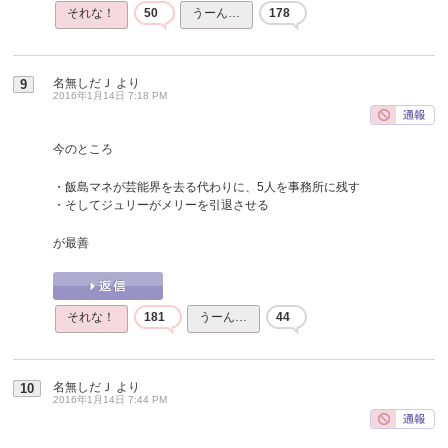
それな！
50
うーん…
178
名無しだＪ
より
9
2016年1月14日 7:18 PM
今のところ
・飯島マネが芸能界を去る代わりに、5人を事務所に残す
・そしてジュリーがメリーを引退させる
が最善
それな！
181
うーん…
44
名無しだＪ
より
10
2016年1月14日 7:44 PM