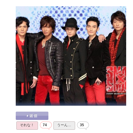
それな！
74
うーん…
35