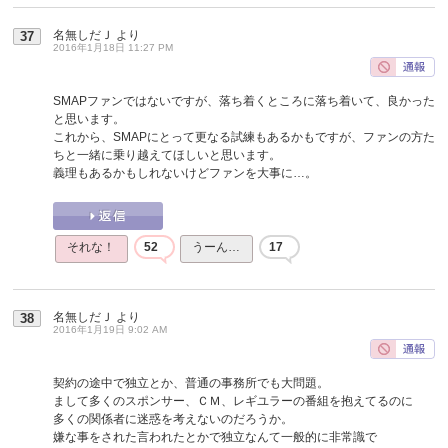
名無しだＪ
より
37
2016年1月18日 11:27 PM
SMAPファンではないですが、落ち着くところに落ち着いて、良かった
と思います。
これから、SMAPにとって更なる試練もあるかもですが、ファンの方た
ちと一緒に乗り越えてほしいと思います。
義理もあるかもしれないけどファンを大事に…。
それな！
52
うーん…
17
名無しだＪ
より
38
2016年1月19日 9:02 AM
契約の途中で独立とか、普通の事務所でも大問題。
まして多くのスポンサー、ＣＭ、レギユラーの番組を抱えてるのに
多くの関係者に迷惑を考えないのだろうか。
嫌な事をされた言われたとかで独立なんて一般的に非常識で