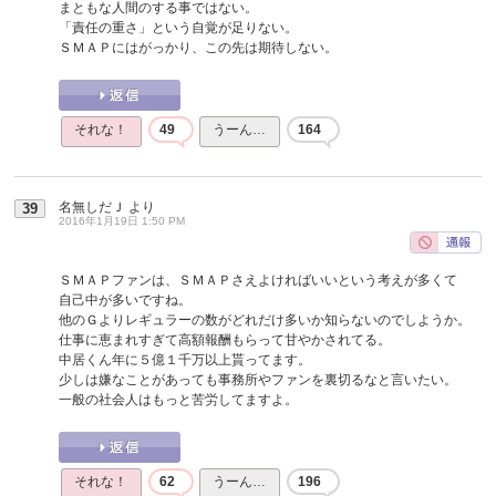
まともな人間のする事ではない。
「責任の重さ」という自覚が足りない。
ＳＭＡＰにはがっかり、この先は期待しない。
それな！
49
うーん…
164
名無しだＪ
より
39
2016年1月19日 1:50 PM
ＳＭＡＰファンは、ＳＭＡＰさえよければいいという考えが多くて
自己中が多いですね。
他のＧよりレギュラーの数がどれだけ多いか知らないのでしようか。
仕事に恵まれすぎて高額報酬もらって甘やかされてる。
中居くん年に５億１千万以上貰ってます。
少しは嫌なことがあっても事務所やファンを裏切るなと言いたい。
一般の社会人はもっと苦労してますよ。
それな！
62
うーん…
196