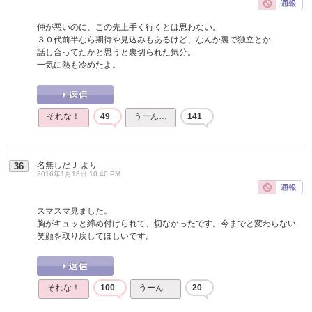
仲が悪いのに、この先上手く行くとは思わない。
３０代前半なら期待や見込みもあるけど、なんか裏で独立とか
話し合ってたかと思うと裏切られた気分。
一気に熱も冷めたよ。
それな！
49
うーん…
141
名無しだＪ
より
36
2016年1月18日 10:46 PM
スマスマ見ました。
胸がキュッと締め付けられて、切なかったです。今までと変わらない
笑顔を取り戻してほしいです。
それな！
100
うーん…
20