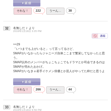
それな！
222
うーん…
38
名無しだＪ
より
32
2016年1月18日 3:35 PM
>>29
「いつまでも上がいると」って言ってるけど、
SMAPがいなかったらジャニーズ自体ここまで繁栄してなかったと思
う。
SMAP以外のメンバーがちょこちょこでもドラマとか司会できるのは
SMAPが売れたおかげ。
SMAPがいなきゃ若手イケメン俳優とか芸人がやってた枠だと思うよ
それな！
266
うーん…
44
名無しだＪ
より
33
2016年1月18日 6:56 PM