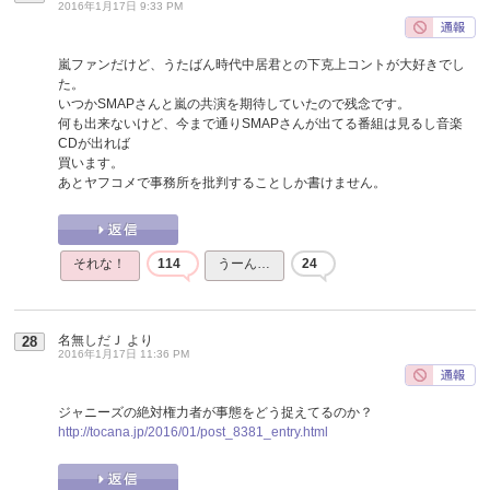
2016年1月17日 9:33 PM
嵐ファンだけど、うたばん時代中居君との下克上コントが大好きでし
た。
いつかSMAPさんと嵐の共演を期待していたので残念です。
何も出来ないけど、今まで通りSMAPさんが出てる番組は見るし音楽
CDが出れば
買います。
あとヤフコメで事務所を批判することしか書けません。
それな！
114
うーん…
24
名無しだＪ
より
28
2016年1月17日 11:36 PM
ジャニーズの絶対権力者が事態をどう捉えてるのか？
http://tocana.jp/2016/01/post_8381_entry.html