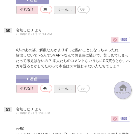
それな！
38
うーん…
68
名無しだＪ
より
50
2016年1月21日 11:14 AM
4人のあの姿、解散なんかよりずっと酷いことになっちゃったね…
解散しないで〜5人でSMAP〜なんて無責任に騒いで、苦しめてしまっ
たって考えはないの？ 本人たちのコメントないうちにCD買うとか、ハ
ガキ送るとかしてたのって本当はスマ担じゃない人たちでしょ？
それな！
46
うーん…
33
名無しだＪ
より
51
2016年1月21日 1:33 PM
>>50