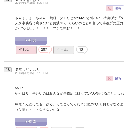
2016年1月15日 6:38 PM
さんま、まっちゃん、鶴瓶、タモリとかSMAPと仲のいい大御所が「5
人を事務所に戻さないと共演NG」ぐらいのことを言って事務所に圧力
かけてほしい！！！！！マジで頼む！！！！
それな！
197
うーん…
43
名無しだＪ
より
18
2016年1月15日 7:19 PM
>>17
やっぱり一番いいのはみんなが事務所に残ってSMAP続けることだよね
中居くんだけでも「残る」って言ってくれれば他の3人も何とかなるよ
うな気も・・・ならないかな