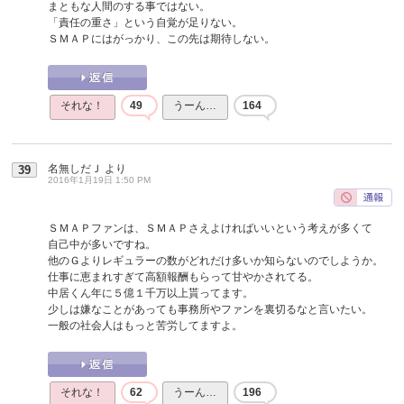
まともな人間のする事ではない。
「責任の重さ」という自覚が足りない。
ＳＭＡＰにはがっかり、この先は期待しない。
それな！
49
うーん…
164
名無しだＪ
より
39
2016年1月19日 1:50 PM
ＳＭＡＰファンは、ＳＭＡＰさえよければいいという考えが多くて
自己中が多いですね。
他のＧよりレギュラーの数がどれだけ多いか知らないのでしようか。
仕事に恵まれすぎて高額報酬もらって甘やかされてる。
中居くん年に５億１千万以上貰ってます。
少しは嫌なことがあっても事務所やファンを裏切るなと言いたい。
一般の社会人はもっと苦労してますよ。
それな！
62
うーん…
196