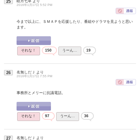
睦月七草
より
25
2016年1月17日 5:52 PM
今まで以上に、ＳＭＡＰを応援したり、番組やドラマを見ようと思い
ます。
それな！
150
うーん…
19
名無しだＪ
より
26
2016年1月17日 7:55 PM
事務所とメリーに抗議電話。
それな！
97
うーん…
36
名無しだＪ
より
27