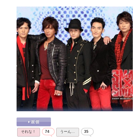
それな！
74
うーん…
35