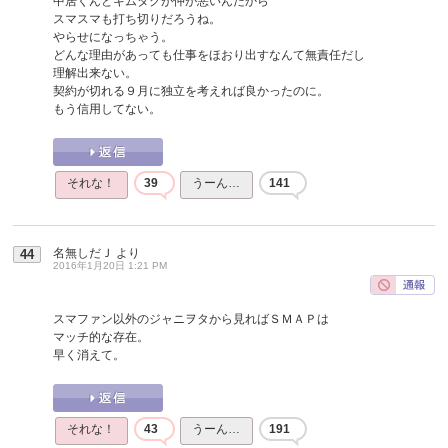
中居くんとキムタクが仲が悪いんだから
スマスマも打ち切りだろうね。
やらせになっちゃう。
どんな理由があっても仕事をほおり出すなんて無責任だし
理解出来ない。
契約が切れる９月に独立を考えれば良かったのに。
もう信用してない。
それな！
39
うーん…
141
名無しだＪ
より
44
2016年1月20日 1:21 PM
スマファン以外のジャニヲタから見ればＳＭＡＰは
マッチ的な存在。
早く消えて。
それな！
43
うーん…
191