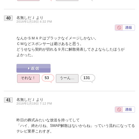
名無しだＪ
より
40
2016年1月19日 4:32 PM
なんかＳＭＡＰはブラックなイメージしかない。
ＣＭなどスポンサーは避けあると思う。
どうせなら契約が切れる９月に解散発表してさよならしたほうが
よかった。
それな！
53
うーん…
131
名無しだＪ
より
41
2016年1月19日 7:12 PM
昨日の葬式みたいな放送を持ってして
「ハイ、終わりね、SMAP解散はないからね」っていう流れになってる
テレビ業界こわすぎ。