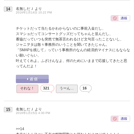
名無しだＪ
より
14
2016年1月14日 10:22 PM
チケットだって当たるかわからないのに事前入金だし、
スマショだってコンサートグッズだってちゃんと並んだし、
番協だっていつも突然で無茶言われるけど文句言ったことないし、
ジャニヲタは散々事務所のいうことを聞いてきたじゃん。
「SMAPを残して」っていう事務所のなんの経済的マイナスにもならな
い願いぐらい、
叶えてくれよ。ふざけんなよ、何のためにいままで応援してきたと思
ってんだよ！
それな！
321
うーん…
16
名無しだＪ
より
15
2016年1月15日 4:30 PM
>>14