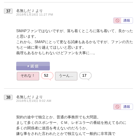
名無しだＪ
より
37
2016年1月18日 11:27 PM
SMAPファンではないですが、落ち着くところに落ち着いて、良かった
と思います。
これから、SMAPにとって更なる試練もあるかもですが、ファンの方た
ちと一緒に乗り越えてほしいと思います。
義理もあるかもしれないけどファンを大事に…。
それな！
52
うーん…
17
名無しだＪ
より
38
2016年1月19日 9:02 AM
契約の途中で独立とか、普通の事務所でも大問題。
まして多くのスポンサー、ＣＭ、レギユラーの番組を抱えてるのに
多くの関係者に迷惑を考えないのだろうか。
嫌な事をされた言われたとかで独立なんて一般的に非常識で