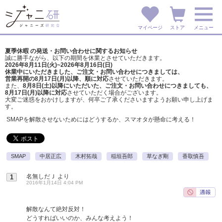
マイページ
ストア
メニュー
夏季休暇 の発送・お問い合わせに関するお知らせ
誠に勝手ながら、以下の期間を休業とさせていただきます。
2026年8月11日(火)~2026年8月16日(日)
休業中にいただきました、ご注文・お問い合わせにつきましては、
営業再開の8月17日(月)以降、順に対応
させていただきます。
また、
8月8日(土)以降にいただいた、ご注文・
お問い合わせにつきましても、
8月17日(月)以降に対応
させていただく場合がございます。
大変ご迷惑をおかけしますが、
何卒ご了承くださいますようお願い申し上げま
す。
SMAPを解散させないためにはどうするか、スマオタが懸命に考える！
SMAP
中居正広
木村拓哉
稲垣吾郎
草なぎ剛
香取慎吾
名無しだＪ
より
1
2016年1月14日 4:04 PM
解散なんて絶対反対！
どうすればいいのか、みんな考えよう！