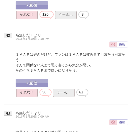
それな！
120
うーん…
8
名無しだＪ
より
42
2016年1月19日 9:18 PM
ＳＭＡＰは好きだけど、ファンはＳＭＡＰは被害者で可哀そう可哀そ
う。
そんで関係ない人まで悪く書くから気分が悪い。
そのうちＳＭＡＰまで嫌いになりそう。
それな！
50
うーん…
62
名無しだＪ
より
43
2016年1月20日 9:09 AM