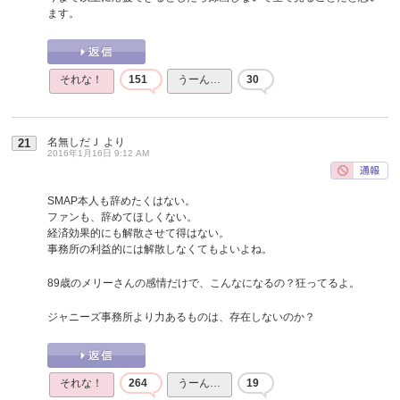
ます。
それな！
151
うーん…
30
名無しだＪ
より
21
2016年1月16日 9:12 AM
SMAP本人も辞めたくはない。
ファンも、辞めてほしくない。
経済効果的にも解散させて得はない。
事務所の利益的には解散しなくてもよいよね。
89歳のメリーさんの感情だけで、こんなになるの？狂ってるよ。
ジャニーズ事務所より力あるものは、存在しないのか？
それな！
264
うーん…
19