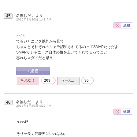
名無しだＪ
より
45
2016年1月20日 1:43 PM
>>44
でもジャニヲタ以外から見て
ちゃんとそれぞれのキャラ認知されてるのってSMAPだけだよ
SMAPがジャニーズ自体の格を上げてくれてるってこと
忘れちゃダメだと思う
それな！
203
うーん…
36
名無しだＪ
より
46
2016年1月20日 4:27 PM
ｓ
>>45
そりゃ長く芸能界にいればね。