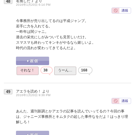
名無しだＪ
より
48
2016年1月20日 6:14 PM
今事務所が売り出してるのは平成ジャンプ。
若手に力を入れてる。
一昨年は関ジャニ。
過去の栄光にしがみついても見苦しいだけ。
スマスマも終わってキンキがやるなら嬉しいよ。
時代の流れが変わってきてるんだよ。
それな！
38
うーん…
168
アエラを読め！
より
49
2016年1月20日 9:36 PM
あんた、週刊新調とかアエラの記事を読んでいってるの？今回の事
は、ジャニーズ事務所とキムタクの起した事件なをだよ！はっきり理
解しろ！