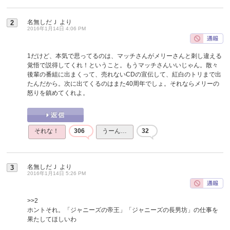
名無しだＪ
より
2
2016年1月14日 4:06 PM
1だけど、本気で思ってるのは、マッチさんがメリーさんと刺し違える
覚悟で説得してくれ！ということ。もうマッチさんいいじゃん。散々
後輩の番組に出まくって、売れないCDの宣伝して、紅白のトリまで出
たんだから。次に出てくるのはまた40周年でしょ。それならメリーの
怒りを鎮めてくれよ。
それな！
306
うーん…
32
名無しだＪ
より
3
2016年1月14日 5:26 PM
>>2
ホントそれ。「ジャニーズの帝王」「ジャニーズの長男坊」の仕事を
果たしてほしいわ