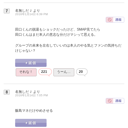
名無しだＪ
より
7
2016年1月14日 6:39 PM
田口くんの脱退もショックだったけど、SMAP見てたら
田口くんはまだ本人の意志な分だけマシって思える。
グループの未来を左右していいのは本人のやる気とファンの気持ちだ
けじゃない？
それな！
221
うーん…
20
名無しだＪ
より
8
2016年1月14日 7:05 PM
飯島マネだけやめさせる