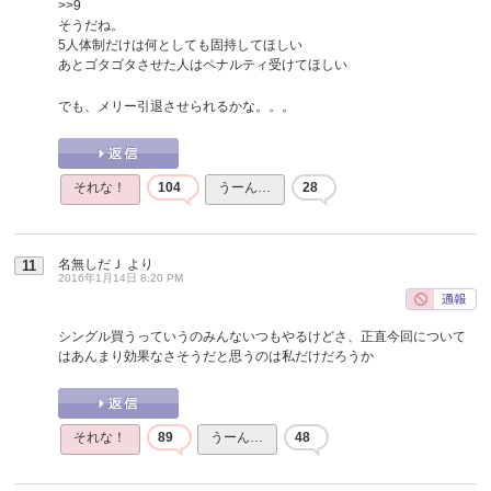
>>9
そうだね。
5人体制だけは何としても固持してほしい
あとゴタゴタさせた人はペナルティ受けてほしい
でも、メリー引退させられるかな。。。
それな！
104
うーん…
28
名無しだＪ
より
11
2016年1月14日 8:20 PM
シングル買うっていうのみんないつもやるけどさ、正直今回について
はあんまり効果なさそうだと思うのは私だけだろうか
それな！
89
うーん…
48