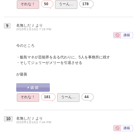
それな！
50
うーん…
178
名無しだＪ
より
9
2016年1月14日 7:18 PM
今のところ
・飯島マネが芸能界を去る代わりに、5人を事務所に残す
・そしてジュリーがメリーを引退させる
が最善
それな！
181
うーん…
44
名無しだＪ
より
10
2016年1月14日 7:44 PM