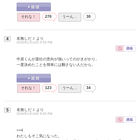
それな！
270
うーん…
30
名無しだＪ
より
4
2016年1月14日 5:55 PM
中居くんが退社の意向が強いってのがきがかり。
一度決めたことを簡単には翻さない人だから。
それな！
123
うーん…
34
名無しだＪ
より
5
2016年1月14日 6:00 PM
>>4
わたしもそこ気になった。