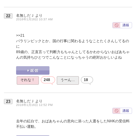
名無しだＪ
より
22
2016年1月16日 10:37 AM
>>21
パラリンピックとか、国の行事に関わるようなことたくさんしてるの
に
89歳の、正直言って判断力もちゃんとしてるかわからないおばあちゃ
んの気持ちひとつでこんなことになっちゃうの絶対おかしいよね
それな！
248
うーん…
18
名無しだＪ
より
23
2016年1月16日 12:52 PM
去年の紅白で、おばあちゃんの意向に添った人選をしたNHKの受信料
不払い運動。