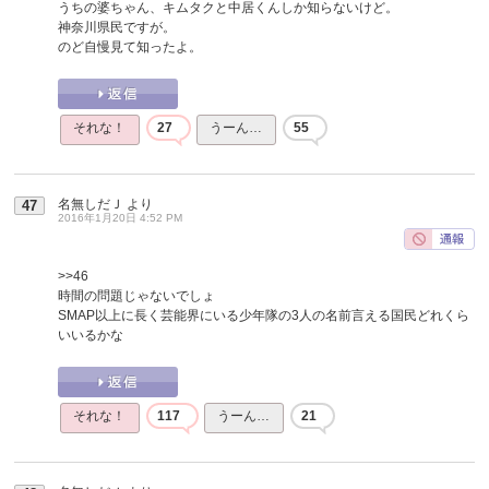
うちの婆ちゃん、キムタクと中居くんしか知らないけど。
神奈川県民ですが。
のど自慢見て知ったよ。
それな！
27
うーん…
55
名無しだＪ
より
47
2016年1月20日 4:52 PM
>>46
時間の問題じゃないでしょ
SMAP以上に長く芸能界にいる少年隊の3人の名前言える国民どれくら
いいるかな
それな！
117
うーん…
21