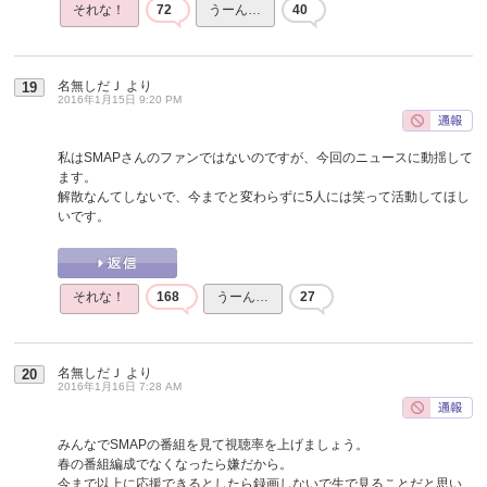
それな！
72
うーん…
40
名無しだＪ
より
19
2016年1月15日 9:20 PM
私はSMAPさんのファンではないのですが、今回のニュースに動揺して
ます。
解散なんてしないで、今までと変わらずに5人には笑って活動してほし
いです。
それな！
168
うーん…
27
名無しだＪ
より
20
2016年1月16日 7:28 AM
みんなでSMAPの番組を見て視聴率を上げましょう。
春の番組編成でなくなったら嫌だから。
今まで以上に応援できるとしたら録画しないで生で見ることだと思い