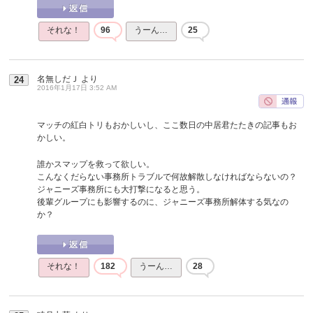
それな！
96
うーん…
25
名無しだＪ
より
24
2016年1月17日 3:52 AM
マッチの紅白トリもおかしいし、ここ数日の中居君たたきの記事もお
かしい。
誰かスマップを救って欲しい。
こんなくだらない事務所トラブルで何故解散しなければならないの？
ジャニーズ事務所にも大打撃になると思う。
後輩グループにも影響するのに、ジャニーズ事務所解体する気なの
か？
それな！
182
うーん…
28