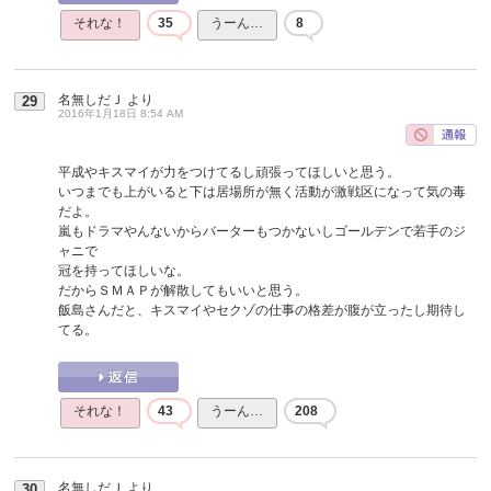
それな！
35
うーん…
8
名無しだＪ
より
29
2016年1月18日 8:54 AM
平成やキスマイが力をつけてるし頑張ってほしいと思う。
いつまでも上がいると下は居場所が無く活動が激戦区になって気の毒
だよ。
嵐もドラマやんないからバーターもつかないしゴールデンで若手のジ
ャニで
冠を持ってほしいな。
だからＳＭＡＰが解散してもいいと思う。
飯島さんだと、キスマイやセクゾの仕事の格差が腹が立ったし期待し
てる。
それな！
43
うーん…
208
名無しだＪ
より
30