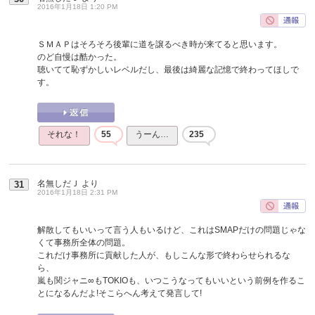
2016年1月18日 1:20 PM
ＳＭＡＰはそろそろ後輩に道を譲るべき時が来てると思います。
のど自慢は酷かった。
聴いてて恥ずかしいレベルだし、最後は綺麗な記憶で終わってほしで
す。
それな！
55
うーん…
235
名無しだＪ
より
31
2016年1月18日 2:31 PM
解散してもいいって言う人もいるけど、これはSMAPだけの問題じゃな
くて事務所全体の問題。
これだけ事務所に貢献した人が、もしこんな形で終わらせられるな
ら、
嵐も関ジャニ∞もTOKIOも、いつこうなってもいいという前例を作るこ
とになるんだよ!そこらへん考えて発言して!