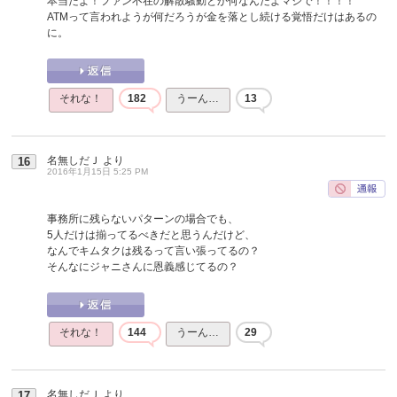
本当だよ！ファン不在の解散騒動とか何なんだよマジで！！！！
ATMって言われようが何だろうが金を落とし続ける覚悟だけはあるの
に。
それな！
182
うーん…
13
名無しだＪ
より
16
2016年1月15日 5:25 PM
事務所に残らないパターンの場合でも、
5人だけは揃ってるべきだと思うんだけど、
なんでキムタクは残るって言い張ってるの？
そんなにジャニさんに恩義感じてるの？
それな！
144
うーん…
29
名無しだＪ
より
17