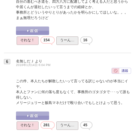
自分の進むべき道を、四方八方に配慮してよく考える人だと思うから
中居くんが退社したいって言うまでの経緯とか、
事務所とどういうやりとりがあったかを明らかにしてほしいな。。。
まぁ無理だろうけど
それな！
154
うーん…
16
名無しだＪ
より
6
2016年1月14日 6:04 PM
この件、本人たちが解散したいって言ってる訳じゃないのが本当にイ
ヤ。
本人とファンに何の落ち度もなくて、事務所のゴタゴタで･･･って誰も
得しない。
メリージュリーと飯島マネだけで殴り合いでもしとけよって思う。
それな！
281
うーん…
45