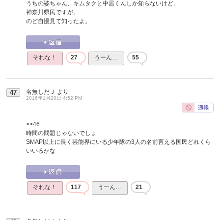
うちの婆ちゃん、キムタクと中居くんしか知らないけど。
神奈川県民ですが。
のど自慢見て知ったよ。
それな！
27
うーん…
55
名無しだＪ
より
47
2016年1月20日 4:52 PM
>>46
時間の問題じゃないでしょ
SMAP以上に長く芸能界にいる少年隊の3人の名前言える国民どれくら
いいるかな
それな！
117
うーん…
21