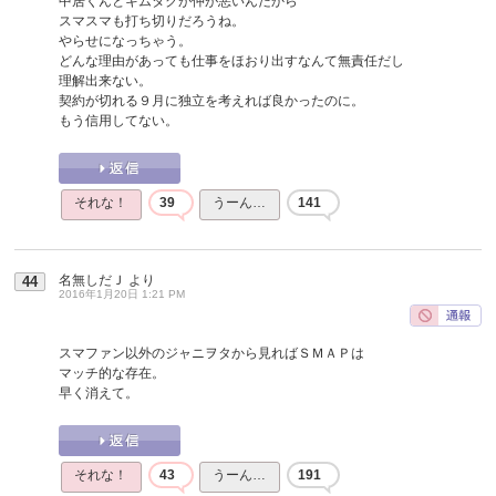
中居くんとキムタクが仲が悪いんだから
スマスマも打ち切りだろうね。
やらせになっちゃう。
どんな理由があっても仕事をほおり出すなんて無責任だし
理解出来ない。
契約が切れる９月に独立を考えれば良かったのに。
もう信用してない。
それな！
39
うーん…
141
名無しだＪ
より
44
2016年1月20日 1:21 PM
スマファン以外のジャニヲタから見ればＳＭＡＰは
マッチ的な存在。
早く消えて。
それな！
43
うーん…
191