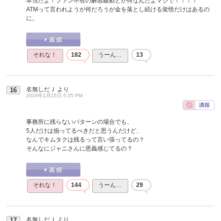
本当だよ！ファン不在の解散騒動とか何なんだよマジで！！！！
ATMって言われようが何だろうが金を落とし続ける覚悟だけはあるの
に。
それな！
182
うーん…
13
名無しだＪ
より
16
2016年1月15日 5:25 PM
事務所に残らないパターンの場合でも、
5人だけは揃ってるべきだと思うんだけど、
なんでキムタクは残るって言い張ってるの？
そんなにジャニさんに恩義感じてるの？
それな！
144
うーん…
29
名無しだＪ
より
17