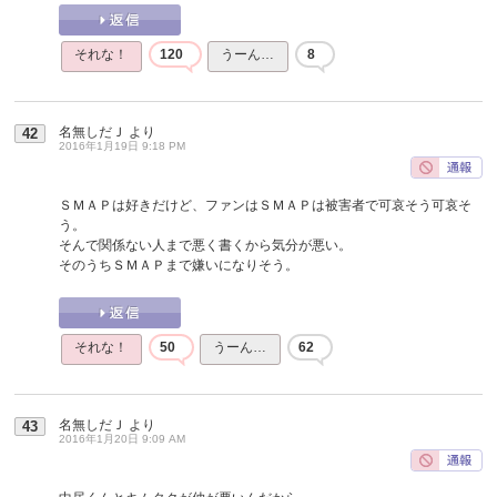
それな！
120
うーん…
8
名無しだＪ
より
42
2016年1月19日 9:18 PM
ＳＭＡＰは好きだけど、ファンはＳＭＡＰは被害者で可哀そう可哀そ
う。
そんで関係ない人まで悪く書くから気分が悪い。
そのうちＳＭＡＰまで嫌いになりそう。
それな！
50
うーん…
62
名無しだＪ
より
43
2016年1月20日 9:09 AM