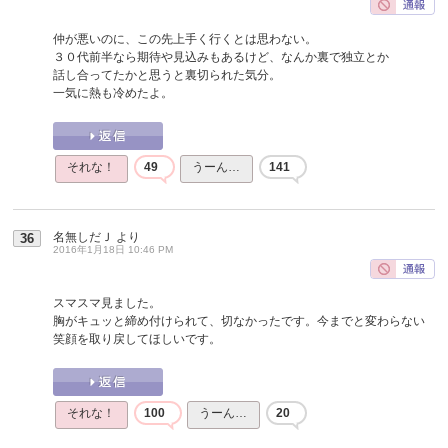
仲が悪いのに、この先上手く行くとは思わない。
３０代前半なら期待や見込みもあるけど、なんか裏で独立とか
話し合ってたかと思うと裏切られた気分。
一気に熱も冷めたよ。
それな！
49
うーん…
141
名無しだＪ
より
36
2016年1月18日 10:46 PM
スマスマ見ました。
胸がキュッと締め付けられて、切なかったです。今までと変わらない
笑顔を取り戻してほしいです。
それな！
100
うーん…
20