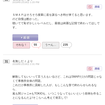
2016年1月18日 1:20 PM
ＳＭＡＰはそろそろ後輩に道を譲るべき時が来てると思います。
のど自慢は酷かった。
聴いてて恥ずかしいレベルだし、最後は綺麗な記憶で終わってほしで
す。
それな！
55
うーん…
235
名無しだＪ
より
31
2016年1月18日 2:31 PM
解散してもいいって言う人もいるけど、これはSMAPだけの問題じゃな
くて事務所全体の問題。
これだけ事務所に貢献した人が、もしこんな形で終わらせられるな
ら、
嵐も関ジャニ∞もTOKIOも、いつこうなってもいいという前例を作るこ
とになるんだよ!そこらへん考えて発言して!