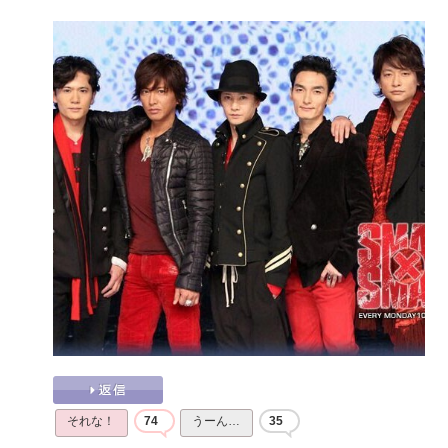
それな！
74
うーん…
35