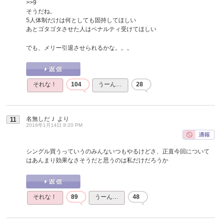
>>9
そうだね。
5人体制だけは何としても固持してほしい
あとゴタゴタさせた人はペナルティ受けてほしい
でも、メリー引退させられるかな。。。
それな！
104
うーん…
28
名無しだＪ
より
11
2016年1月14日 8:20 PM
シングル買うっていうのみんないつもやるけどさ、正直今回について
はあんまり効果なさそうだと思うのは私だけだろうか
それな！
89
うーん…
48