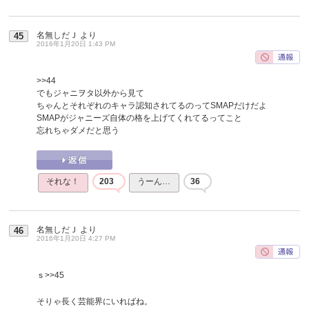
名無しだＪ
より
45
2016年1月20日 1:43 PM
>>44
でもジャニヲタ以外から見て
ちゃんとそれぞれのキャラ認知されてるのってSMAPだけだよ
SMAPがジャニーズ自体の格を上げてくれてるってこと
忘れちゃダメだと思う
それな！
203
うーん…
36
名無しだＪ
より
46
2016年1月20日 4:27 PM
ｓ
>>45
そりゃ長く芸能界にいればね。