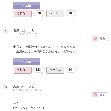
それな！
270
うーん…
30
名無しだＪ
より
4
2016年1月14日 5:55 PM
中居くんが退社の意向が強いってのがきがかり。
一度決めたことを簡単には翻さない人だから。
それな！
123
うーん…
34
名無しだＪ
より
5
2016年1月14日 6:00 PM
>>4
わたしもそこ気になった。