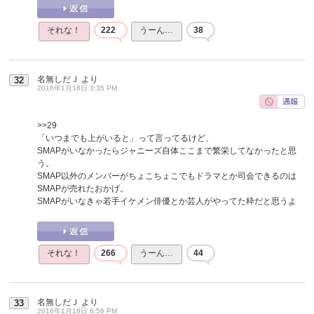
それな！
222
うーん…
38
名無しだＪ
より
32
2016年1月18日 3:35 PM
>>29
「いつまでも上がいると」って言ってるけど、
SMAPがいなかったらジャニーズ自体ここまで繁栄してなかったと思
う。
SMAP以外のメンバーがちょこちょこでもドラマとか司会できるのは
SMAPが売れたおかげ。
SMAPがいなきゃ若手イケメン俳優とか芸人がやってた枠だと思うよ
それな！
266
うーん…
44
名無しだＪ
より
33
2016年1月18日 6:56 PM