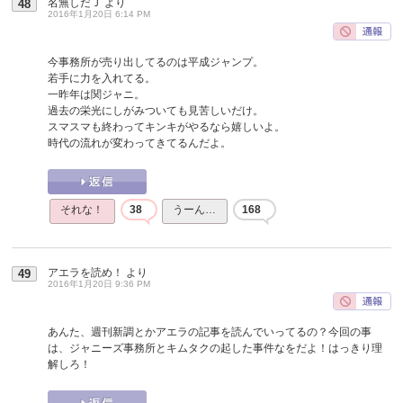
名無しだＪ
より
48
2016年1月20日 6:14 PM
今事務所が売り出してるのは平成ジャンプ。
若手に力を入れてる。
一昨年は関ジャニ。
過去の栄光にしがみついても見苦しいだけ。
スマスマも終わってキンキがやるなら嬉しいよ。
時代の流れが変わってきてるんだよ。
それな！
38
うーん…
168
アエラを読め！
より
49
2016年1月20日 9:36 PM
あんた、週刊新調とかアエラの記事を読んでいってるの？今回の事
は、ジャニーズ事務所とキムタクの起した事件なをだよ！はっきり理
解しろ！