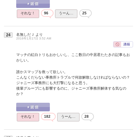
それな！
96
うーん…
25
名無しだＪ
より
24
2016年1月17日 3:52 AM
マッチの紅白トリもおかしいし、ここ数日の中居君たたきの記事もお
かしい。
誰かスマップを救って欲しい。
こんなくだらない事務所トラブルで何故解散しなければならないの？
ジャニーズ事務所にも大打撃になると思う。
後輩グループにも影響するのに、ジャニーズ事務所解体する気なの
か？
それな！
182
うーん…
28