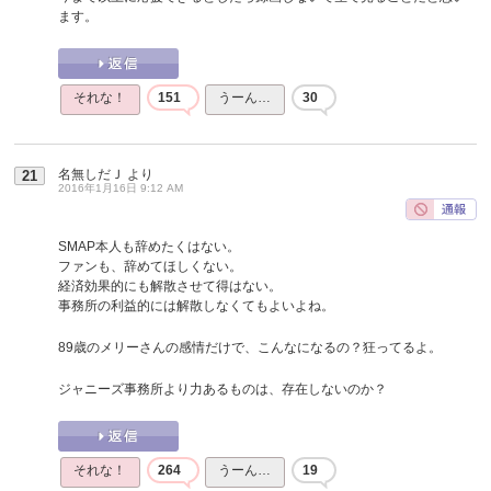
ます。
それな！
151
うーん…
30
名無しだＪ
より
21
2016年1月16日 9:12 AM
SMAP本人も辞めたくはない。
ファンも、辞めてほしくない。
経済効果的にも解散させて得はない。
事務所の利益的には解散しなくてもよいよね。
89歳のメリーさんの感情だけで、こんなになるの？狂ってるよ。
ジャニーズ事務所より力あるものは、存在しないのか？
それな！
264
うーん…
19