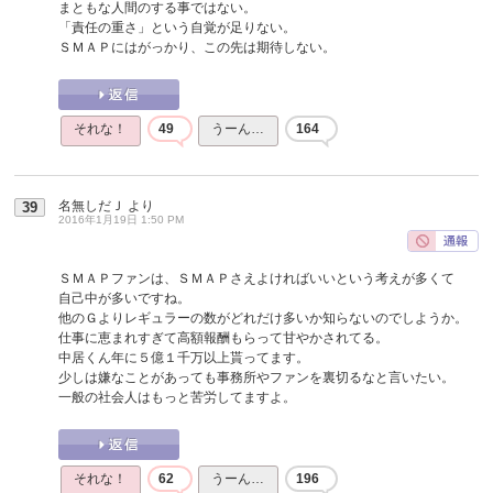
まともな人間のする事ではない。
「責任の重さ」という自覚が足りない。
ＳＭＡＰにはがっかり、この先は期待しない。
それな！
49
うーん…
164
名無しだＪ
より
39
2016年1月19日 1:50 PM
ＳＭＡＰファンは、ＳＭＡＰさえよければいいという考えが多くて
自己中が多いですね。
他のＧよりレギュラーの数がどれだけ多いか知らないのでしようか。
仕事に恵まれすぎて高額報酬もらって甘やかされてる。
中居くん年に５億１千万以上貰ってます。
少しは嫌なことがあっても事務所やファンを裏切るなと言いたい。
一般の社会人はもっと苦労してますよ。
それな！
62
うーん…
196