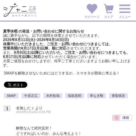
マイページ
ストア
メニュー
夏季休暇 の発送・お問い合わせに関するお知らせ
誠に勝手ながら、以下の期間を休業とさせていただきます。
2026年8月11日(火)~2026年8月16日(日)
休業中にいただきました、ご注文・お問い合わせにつきましては、
営業再開の8月17日(月)以降、順に対応
させていただきます。
また、
8月8日(土)以降にいただいた、ご注文・
お問い合わせにつきましても、
8月17日(月)以降に対応
させていただく場合がございます。
大変ご迷惑をおかけしますが、
何卒ご了承くださいますようお願い申し上げま
す。
SMAPを解散させないためにはどうするか、スマオタが懸命に考える！
SMAP
中居正広
木村拓哉
稲垣吾郎
草なぎ剛
香取慎吾
名無しだＪ
より
1
2016年1月14日 4:04 PM
解散なんて絶対反対！
どうすればいいのか、みんな考えよう！