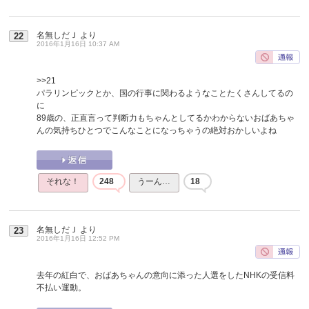
名無しだＪ
より
22
2016年1月16日 10:37 AM
>>21
パラリンピックとか、国の行事に関わるようなことたくさんしてるの
に
89歳の、正直言って判断力もちゃんとしてるかわからないおばあちゃ
んの気持ちひとつでこんなことになっちゃうの絶対おかしいよね
それな！
248
うーん…
18
名無しだＪ
より
23
2016年1月16日 12:52 PM
去年の紅白で、おばあちゃんの意向に添った人選をしたNHKの受信料
不払い運動。