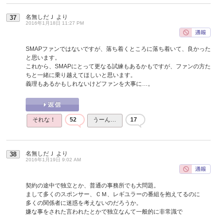
名無しだＪ
より
37
2016年1月18日 11:27 PM
SMAPファンではないですが、落ち着くところに落ち着いて、良かった
と思います。
これから、SMAPにとって更なる試練もあるかもですが、ファンの方た
ちと一緒に乗り越えてほしいと思います。
義理もあるかもしれないけどファンを大事に…。
それな！
52
うーん…
17
名無しだＪ
より
38
2016年1月19日 9:02 AM
契約の途中で独立とか、普通の事務所でも大問題。
まして多くのスポンサー、ＣＭ、レギユラーの番組を抱えてるのに
多くの関係者に迷惑を考えないのだろうか。
嫌な事をされた言われたとかで独立なんて一般的に非常識で