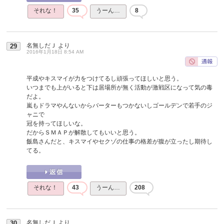
それな！
35
うーん…
8
名無しだＪ
より
29
2016年1月18日 8:54 AM
平成やキスマイが力をつけてるし頑張ってほしいと思う。
いつまでも上がいると下は居場所が無く活動が激戦区になって気の毒
だよ。
嵐もドラマやんないからバーターもつかないしゴールデンで若手のジ
ャニで
冠を持ってほしいな。
だからＳＭＡＰが解散してもいいと思う。
飯島さんだと、キスマイやセクゾの仕事の格差が腹が立ったし期待し
てる。
それな！
43
うーん…
208
名無しだＪ
より
30