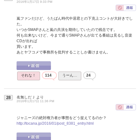
2016年1月17日 9:33 PM
嵐ファンだけど、うたばん時代中居君との下克上コントが大好きでし
た。
いつかSMAPさんと嵐の共演を期待していたので残念です。
何も出来ないけど、今まで通りSMAPさんが出てる番組は見るし音楽
CDが出れば
買います。
あとヤフコメで事務所を批判することしか書けません。
それな！
114
うーん…
24
名無しだＪ
より
28
2016年1月17日 11:36 PM
ジャニーズの絶対権力者が事態をどう捉えてるのか？
http://tocana.jp/2016/01/post_8381_entry.html