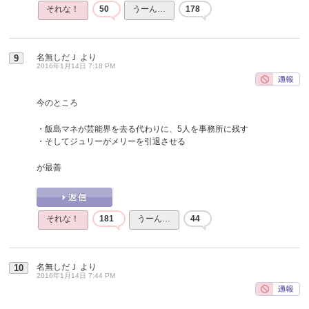
それな！
50
うーん…
178
名無しだＪ
より
9
2016年1月14日 7:18 PM
今のところ
・飯島マネが芸能界を去る代わりに、5人を事務所に残す
・そしてジュリーがメリーを引退させる
が最善
それな！
181
うーん…
44
名無しだＪ
より
10
2016年1月14日 7:44 PM