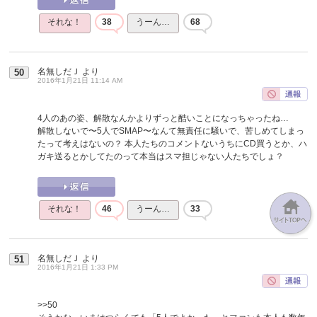
それな！
38
うーん…
68
名無しだＪ
より
50
2016年1月21日 11:14 AM
4人のあの姿、解散なんかよりずっと酷いことになっちゃったね…
解散しないで〜5人でSMAP〜なんて無責任に騒いで、苦しめてしまっ
たって考えはないの？ 本人たちのコメントないうちにCD買うとか、ハ
ガキ送るとかしてたのって本当はスマ担じゃない人たちでしょ？
それな！
46
うーん…
33
名無しだＪ
より
51
2016年1月21日 1:33 PM
>>50