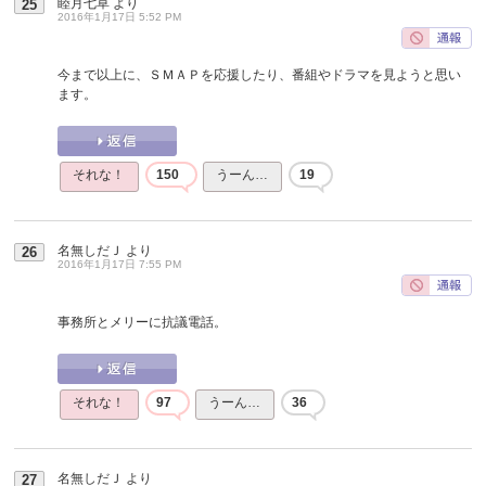
睦月七草
より
25
2016年1月17日 5:52 PM
今まで以上に、ＳＭＡＰを応援したり、番組やドラマを見ようと思い
ます。
それな！
150
うーん…
19
名無しだＪ
より
26
2016年1月17日 7:55 PM
事務所とメリーに抗議電話。
それな！
97
うーん…
36
名無しだＪ
より
27