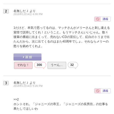
名無しだＪ
より
2
2016年1月14日 4:06 PM
1だけど、本気で思ってるのは、マッチさんがメリーさんと刺し違える
覚悟で説得してくれ！ということ。もうマッチさんいいじゃん。散々
後輩の番組に出まくって、売れないCDの宣伝して、紅白のトリまで出
たんだから。次に出てくるのはまた40周年でしょ。それならメリーの
怒りを鎮めてくれよ。
それな！
306
うーん…
32
名無しだＪ
より
3
2016年1月14日 5:26 PM
>>2
ホントそれ。「ジャニーズの帝王」「ジャニーズの長男坊」の仕事を
果たしてほしいわ