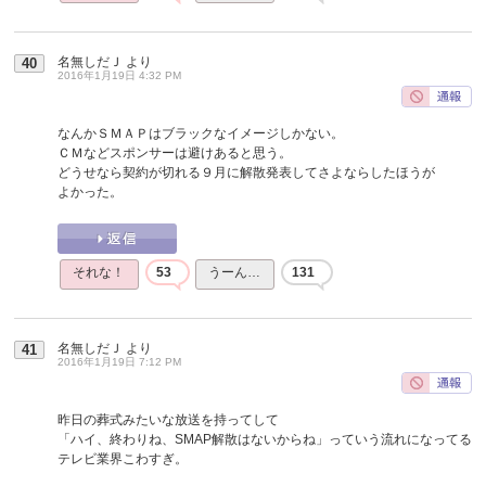
名無しだＪ
より
40
2016年1月19日 4:32 PM
なんかＳＭＡＰはブラックなイメージしかない。
ＣＭなどスポンサーは避けあると思う。
どうせなら契約が切れる９月に解散発表してさよならしたほうが
よかった。
それな！
53
うーん…
131
名無しだＪ
より
41
2016年1月19日 7:12 PM
昨日の葬式みたいな放送を持ってして
「ハイ、終わりね、SMAP解散はないからね」っていう流れになってる
テレビ業界こわすぎ。