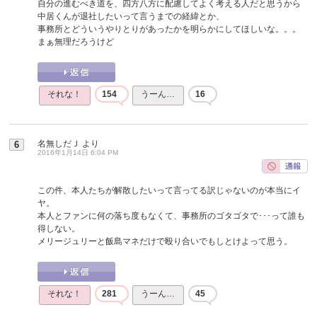
自分の進むべき道を、四方八方に配慮してよく考える人だと思うから
中居くんが退社したいって言うまでの経緯とか、
事務所とどういうやりとりがあったかを明らかにしてほしいな。。。
まぁ無理だろうけど
それな！
154
うーん…
16
名無しだＪ
より
6
2016年1月14日 6:04 PM
この件、本人たちが解散したいって言ってる訳じゃないのが本当にイ
ヤ。
本人とファンに何の落ち度もなくて、事務所のゴタゴタで･･･って誰も
得しない。
メリージュリーと飯島マネだけで殴り合いでもしとけよって思う。
それな！
281
うーん…
45