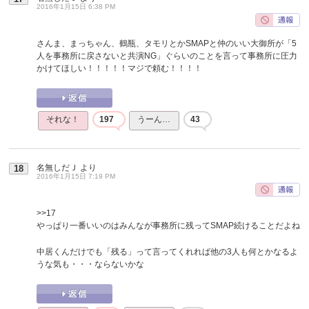
2016年1月15日 6:38 PM
さんま、まっちゃん、鶴瓶、タモリとかSMAPと仲のいい大御所が「5
人を事務所に戻さないと共演NG」ぐらいのことを言って事務所に圧力
かけてほしい！！！！！マジで頼む！！！！
それな！
197
うーん…
43
名無しだＪ
より
18
2016年1月15日 7:19 PM
>>17
やっぱり一番いいのはみんなが事務所に残ってSMAP続けることだよね
中居くんだけでも「残る」って言ってくれれば他の3人も何とかなるよ
うな気も・・・ならないかな