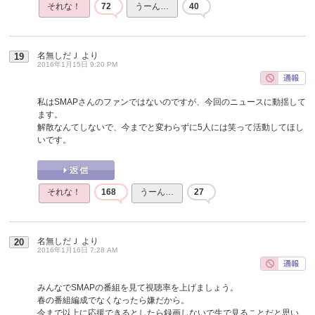
それな！
72
うーん…
40
名無しだＪ
より
19
2016年1月15日 9:20 PM
私はSMAPさんのファンではないのですが、今回のニュースに動揺して
ます。
解散なんてしないで、今までと変わらずに5人には笑って活動してほし
いです。
それな！
168
うーん…
27
名無しだＪ
より
20
2016年1月16日 7:28 AM
みんなでSMAPの番組を見て視聴率を上げましょう。
春の番組編成でなくなったら嫌だから。
今まで以上に応援できるとしたら録画しないで生で見ることだと思い