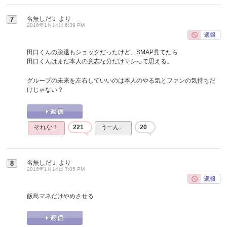
名無しだＪ
より
7
2016年1月14日 6:39 PM
田口くんの脱退もショックだったけど、SMAP見てたら
田口くんはまだ本人の意志な分だけマシって思える。
グループの未来を左右していいのは本人のやる気とファンの気持ちだ
けじゃない？
それな！
221
うーん…
20
名無しだＪ
より
8
2016年1月14日 7:05 PM
飯島マネだけやめさせる