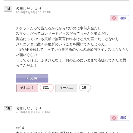
名無しだＪ
より
14
2016年1月14日 10:22 PM
チケットだって当たるかわからないのに事前入金だし、
スマショだってコンサートグッズだってちゃんと並んだし、
番協だっていつも突然で無茶言われるけど文句言ったことないし、
ジャニヲタは散々事務所のいうことを聞いてきたじゃん。
「SMAPを残して」っていう事務所のなんの経済的マイナスにもならな
い願いぐらい、
叶えてくれよ。ふざけんなよ、何のためにいままで応援してきたと思
ってんだよ！
それな！
321
うーん…
16
名無しだＪ
より
15
2016年1月15日 4:30 PM
>>14