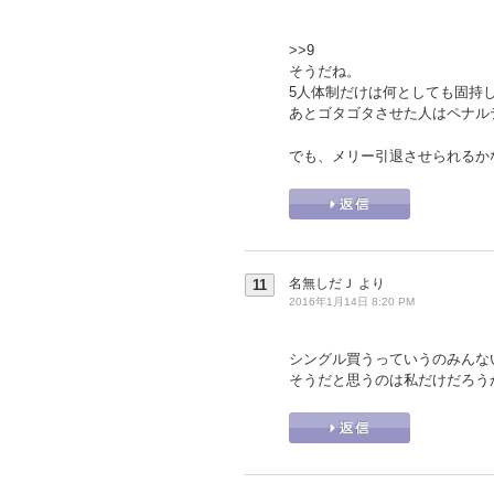
>>9
そうだね。
5人体制だけは何としても固持
あとゴタゴタさせた人はペナル
でも、メリー引退させられるか
名無しだＪ
より
11
2016年1月14日 8:20 PM
シングル買うっていうのみんな
そうだと思うのは私だけだろう