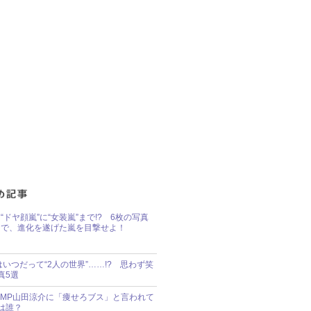
“ドヤ顔嵐”に“女装嵐”まで!? 6枚の写真
で、進化を遂げた嵐を目撃せよ！
idsはいつだって“2人の世界”……!? 思わず笑
真5選
y!JUMP山田涼介に「痩せろブス」と言われて
は誰？