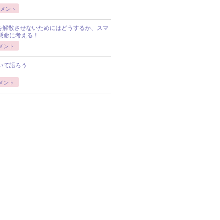
メント
Pを解散させないためにはどうするか、スマ
懸命に考える！
メント
いて語ろう
メント