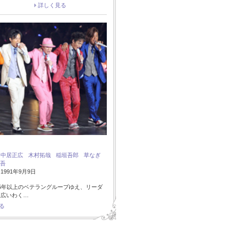
詳しく見る
：
中居正広
木村拓哉
稲垣吾郎
草なぎ
吾
991年9月9日
5年以上のベテラングループゆえ、リーダ
正広いわく…
る