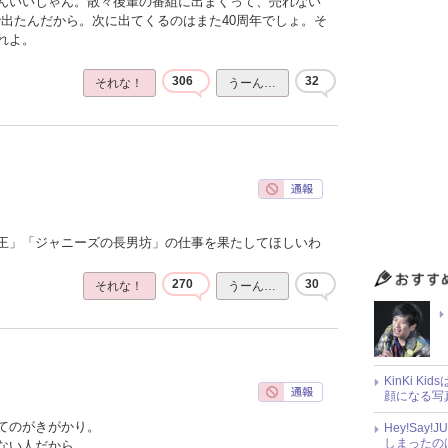
んいいじゃん。散々後輩の番組に出まくって、売れない
で出たんだから。次に出てくるのはまた40周年でしょ。そ
れよ。
306
32
それな！
うーん…
王」「ジャニーズの長男坊」の仕事を果たしてほしいわ
270
30
それな！
うーん…
KinKi K
顔になる写
てのがきがかり。
Hey!Sa
しまったの
ない人だから。