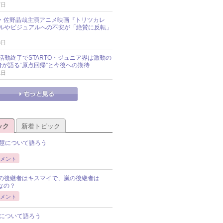
7日
oup・佐野晶哉主演アニメ映画『トリツカレ
ルやビジュアルへの不安が「絶賛に反転」
3日
活動終了でSTARTO・ジュニア界は激動の
識者が語る“原点回帰”と今後への期待
1日
ック
新着トピック
慧について語ろう
メント
Pの後継者はキスマイで、嵐の後継者は
Pなの？
メント
について語ろう