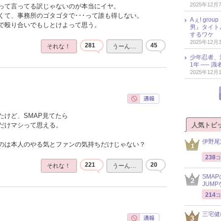
2025年12月
って言ってる訳じゃないのが本当にイヤ。
くて、事務所のゴタゴタで･･･って誰も得しない。
Aぇ! gr
で殴り合いでもしとけよって思う。
男』タイト
するワケ
2025年12月
281
45
それな！
うーん…
少年忍者、
1年 ── 
2025年12月
たけど、SMAP見てたら
人気トピ
だけマシって思える。
伊野尾
のは本人のやる気とファンの気持ちだけじゃない？
238
コ
221
20
それな！
うーん…
SMA
JUM
214
コ
三宅健