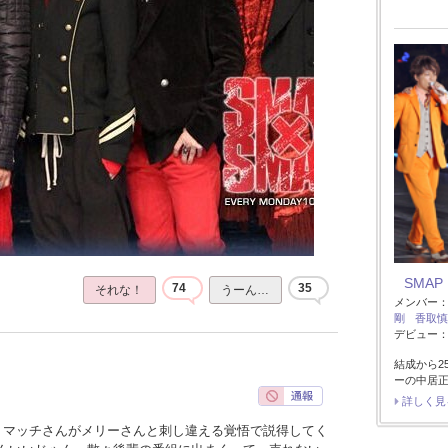
SMAP
74
35
それな！
うーん…
メンバー
剛
香取慎
デビュー：1
結成から2
ーの中居
詳しく見
、マッチさんがメリーさんと刺し違える覚悟で説得してく