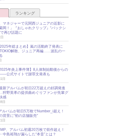
ランキング
、マネジャーで元関西ジュニアの近影に
菊岡！」『おしゃれクリップ』“バックシ
”で再び話題に
2日
O 2025年総まとめ】嵐の活動終了発表に
N、TOKIO解散、ジュニア再編……波乱の一
る
日
esz 2025年炎上事件簿】8人体制始動後からの
――公式サイトで謝罪文発表も
31日
最新アルバムが初日22万超えの好調発進
…狩野英孝の提供曲めぐりファンが先輩グ
快感
28日
新アルバムが初日5万枚でNumber_i超え！
の背景に“初の店舗販売”
21日
y!JUMP、アルバム初週20万枚で前作超え！
・中島裕翔が漏らした“本音”とは？