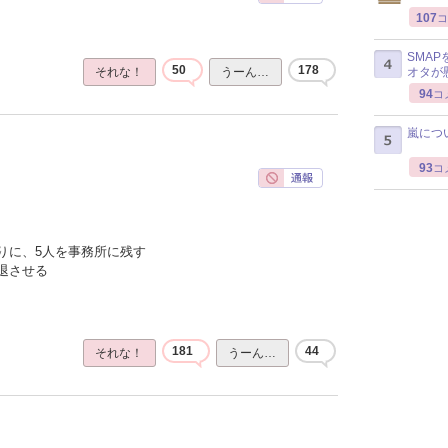
107
コ
SMA
50
178
オタが
それな！
うーん…
94
コ
嵐につ
93
コ
りに、5人を事務所に残す
退させる
181
44
それな！
うーん…