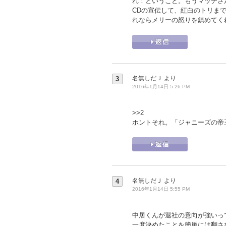
れ！ということ。もうマッチさ
CDの宣伝して、紅白のトリま
れならメリーの怒りを鎮めてく
名無しだＪ
より
3
2016年1月14日 5:26 PM
>>2
ホントそれ。「ジャニーズの帝
名無しだＪ
より
4
2016年1月14日 5:55 PM
中居くんが退社の意向が強いっ
一度決めたことを簡単には翻さ