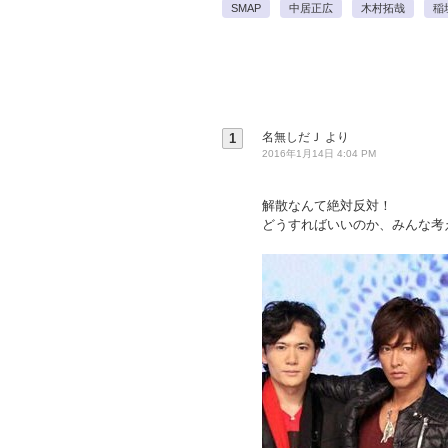
SMAP
中居正広
木村拓哉
稲
名無しだＪ
より
1
2016年1月14日 4:04 PM
解散なんて絶対反対！
どうすればいいのか、みんな考