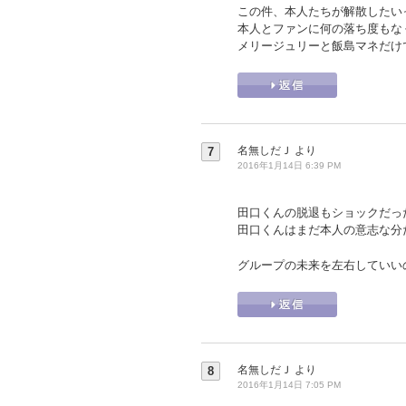
この件、本人たちが解散したい
本人とファンに何の落ち度もな
メリージュリーと飯島マネだけ
名無しだＪ
より
7
2016年1月14日 6:39 PM
田口くんの脱退もショックだっ
田口くんはまだ本人の意志な分
グループの未来を左右していい
名無しだＪ
より
8
2016年1月14日 7:05 PM