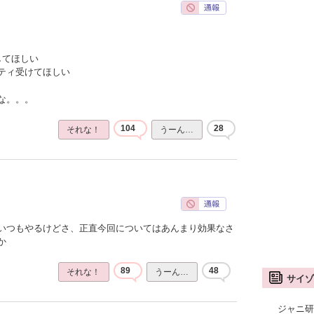
してほしい
ティ受けてほしい
な。。。
104
28
それな！
うーん…
いつもやるけどさ、正直今回についてはあんまり効果なさ
か
89
48
それな！
うーん…
サイゾ
ジャニ研