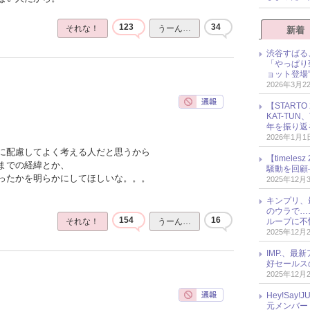
123
34
それな！
うーん…
新着
渋谷すばる
「やっぱり
ョット登場
2026年3月2
【START
KAT-TU
年を振り返
2026年1月1
に配慮してよく考える人だと思うから
【timel
までの経緯とか、
騒動を回顧
ったかを明らかにしてほしいな。。。
2025年12月
キンプリ、
のウラで…
154
16
ループに不
それな！
うーん…
2025年12月
IMP.、最
好セールス
2025年12月
Hey!Sa
元メンバー