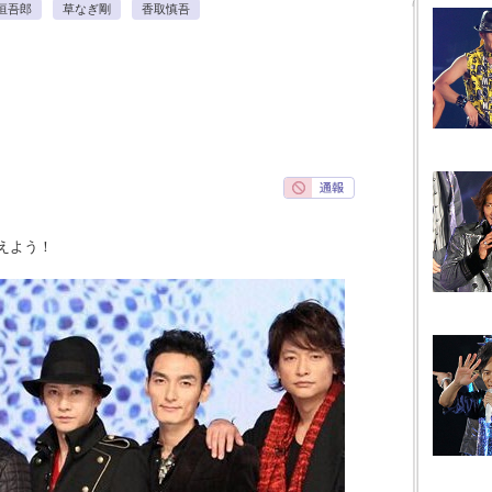
垣吾郎
草なぎ剛
香取慎吾
えよう！