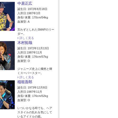
中居正広
誕生日: 1972年8月18日
入所日:1987年3月
身長/ 体重: 170cm/54kg
血液型: A
言わずとしれたSMAPのリー
ダー。
詳しく見る
木村拓哉
誕生日: 1972年11月13日
入所日:1987年11月
身長/ 体重: 176cm/57kg
血液型: O
ジャニーズ史上に燦然と輝
くスーパースター。
詳しく見る
稲垣吾郎
誕生日: 1973年12月8日
入所日:1987年11月
身長/ 体重: 176cm/52kg
血液型: O
いついかなる時でも、ヘア
スタイルの乱れを気にして
いるアイドルの鏡。