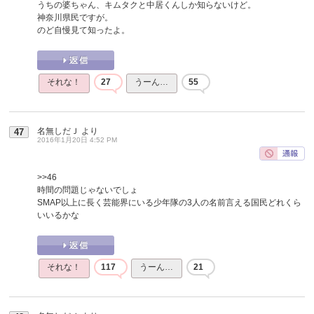
うちの婆ちゃん、キムタクと中居くんしか知らないけど。
神奈川県民ですが。
のど自慢見て知ったよ。
それな！
27
うーん…
55
名無しだＪ
より
47
2016年1月20日 4:52 PM
>>46
時間の問題じゃないでしょ
SMAP以上に長く芸能界にいる少年隊の3人の名前言える国民どれくら
いいるかな
それな！
117
うーん…
21