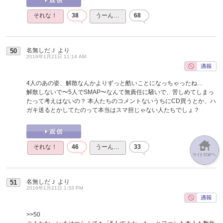
それな！
38
うーん…
68
名無しだＪ
より
50
2016年1月21日 11:14 AM
4人のあの姿、解散なんかよりずっと酷いことになっちゃったね…
解散しないで〜5人でSMAP〜なんて無責任に騒いで、苦しめてしまっ
たって考えはないの？ 本人たちのコメントないうちにCD買うとか、ハ
ガキ送るとかしてたのって本当はスマ担じゃない人たちでしょ？
それな！
46
うーん…
33
名無しだＪ
より
51
2016年1月21日 1:33 PM
>>50