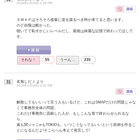
2016年1月18日 1:20 PM
ＳＭＡＰはそろそろ後輩に道を譲るべき時が来てると思います。
のど自慢は酷かった。
聴いてて恥ずかしいレベルだし、最後は綺麗な記憶で終わってほしで
す。
それな！
55
うーん…
235
名無しだＪ
より
31
2016年1月18日 2:31 PM
解散してもいいって言う人もいるけど、これはSMAPだけの問題じゃな
くて事務所全体の問題。
これだけ事務所に貢献した人が、もしこんな形で終わらせられるな
ら、
嵐も関ジャニ∞もTOKIOも、いつこうなってもいいという前例を作るこ
とになるんだよ!そこらへん考えて発言して!