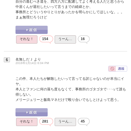
自分の進むべき道を、四方八方に配慮してよく考える人だと思うから
中居くんが退社したいって言うまでの経緯とか、
事務所とどういうやりとりがあったかを明らかにしてほしいな。。。
まぁ無理だろうけど
それな！
154
うーん…
16
名無しだＪ
より
6
2016年1月14日 6:04 PM
この件、本人たちが解散したいって言ってる訳じゃないのが本当にイ
ヤ。
本人とファンに何の落ち度もなくて、事務所のゴタゴタで･･･って誰も
得しない。
メリージュリーと飯島マネだけで殴り合いでもしとけよって思う。
それな！
281
うーん…
45