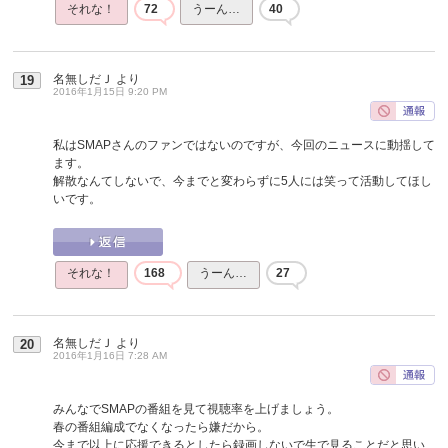
それな！
72
うーん…
40
名無しだＪ
より
19
2016年1月15日 9:20 PM
私はSMAPさんのファンではないのですが、今回のニュースに動揺して
ます。
解散なんてしないで、今までと変わらずに5人には笑って活動してほし
いです。
それな！
168
うーん…
27
名無しだＪ
より
20
2016年1月16日 7:28 AM
みんなでSMAPの番組を見て視聴率を上げましょう。
春の番組編成でなくなったら嫌だから。
今まで以上に応援できるとしたら録画しないで生で見ることだと思い