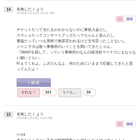
名無しだＪ
より
14
2016年1月14日 10:22 PM
チケットだって当たるかわからないのに事前入金だし、
スマショだってコンサートグッズだってちゃんと並んだし、
番協だっていつも突然で無茶言われるけど文句言ったことないし、
ジャニヲタは散々事務所のいうことを聞いてきたじゃん。
「SMAPを残して」っていう事務所のなんの経済的マイナスにもならな
い願いぐらい、
叶えてくれよ。ふざけんなよ、何のためにいままで応援してきたと思
ってんだよ！
それな！
321
うーん…
16
名無しだＪ
より
15
2016年1月15日 4:30 PM
>>14