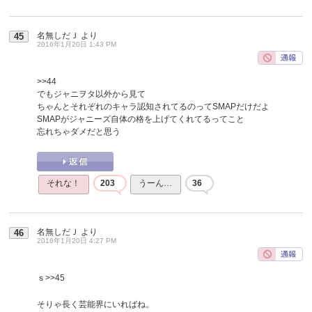
名無しだＪ
より
45
2016年1月20日 1:43 PM
>>44
でもジャニヲタ以外から見て
ちゃんとそれぞれのキャラ認知されてるのってSMAPだけだよ
SMAPがジャニーズ自体の格を上げてくれてるってこと
忘れちゃダメだと思う
それな！
203
うーん…
36
名無しだＪ
より
46
2016年1月20日 4:27 PM
ｓ
>>45
そりゃ長く芸能界にいればね。