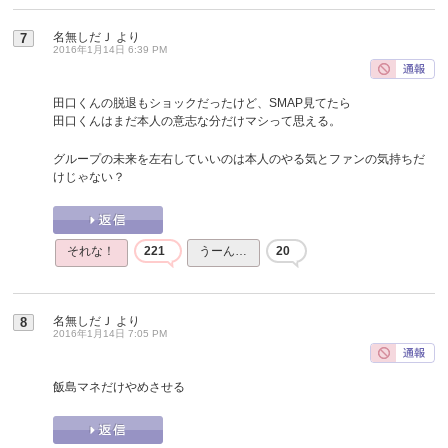
名無しだＪ
より
7
2016年1月14日 6:39 PM
田口くんの脱退もショックだったけど、SMAP見てたら
田口くんはまだ本人の意志な分だけマシって思える。
グループの未来を左右していいのは本人のやる気とファンの気持ちだ
けじゃない？
それな！
221
うーん…
20
名無しだＪ
より
8
2016年1月14日 7:05 PM
飯島マネだけやめさせる