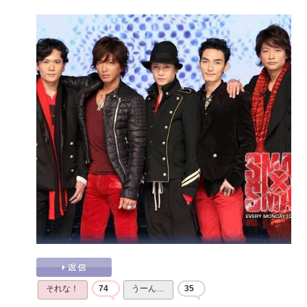
それな！
74
うーん…
35