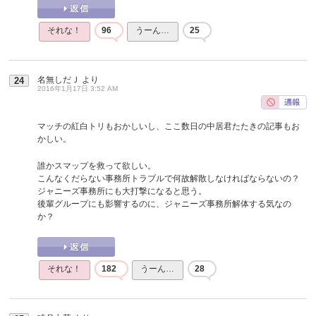
それな！
96
うーん…
25
名無しだＪ
より
24
2016年1月17日 3:52 AM
マッチの紅白トリもおかしいし、ここ数日の中居君たたきの記事もお
かしい。
誰かスマップを救って欲しい。
こんなくだらない事務所トラブルで何故解散しなければならないの？
ジャニーズ事務所にも大打撃になると思う。
後輩グループにも影響するのに、ジャニーズ事務所解体する気なの
か？
それな！
182
うーん…
28