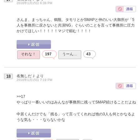
2016年1月15日 6:38 PM
さんま、まっちゃん、鶴瓶、タモリとかSMAPと仲のいい大御所が「5
人を事務所に戻さないと共演NG」ぐらいのことを言って事務所に圧力
かけてほしい！！！！！マジで頼む！！！！
それな！
197
うーん…
43
名無しだＪ
より
18
2016年1月15日 7:19 PM
>>17
やっぱり一番いいのはみんなが事務所に残ってSMAP続けることだよね
中居くんだけでも「残る」って言ってくれれば他の3人も何とかなるよ
うな気も・・・ならないかな