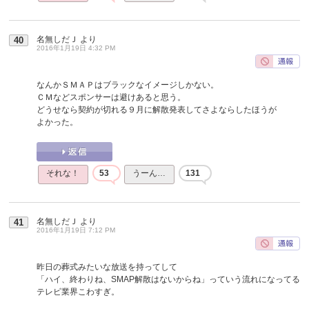
名無しだＪ
より
40
2016年1月19日 4:32 PM
なんかＳＭＡＰはブラックなイメージしかない。
ＣＭなどスポンサーは避けあると思う。
どうせなら契約が切れる９月に解散発表してさよならしたほうが
よかった。
それな！
53
うーん…
131
名無しだＪ
より
41
2016年1月19日 7:12 PM
昨日の葬式みたいな放送を持ってして
「ハイ、終わりね、SMAP解散はないからね」っていう流れになってる
テレビ業界こわすぎ。