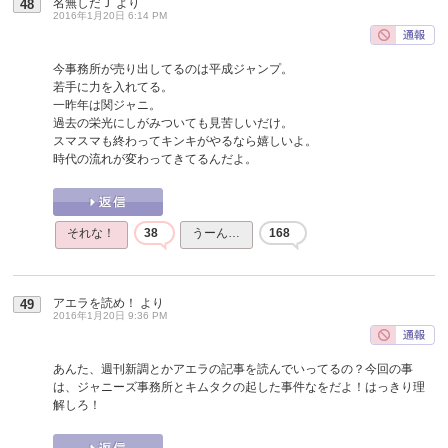
名無しだＪ
より
48
2016年1月20日 6:14 PM
今事務所が売り出してるのは平成ジャンプ。
若手に力を入れてる。
一昨年は関ジャニ。
過去の栄光にしがみついても見苦しいだけ。
スマスマも終わってキンキがやるなら嬉しいよ。
時代の流れが変わってきてるんだよ。
それな！
38
うーん…
168
アエラを読め！
より
49
2016年1月20日 9:36 PM
あんた、週刊新調とかアエラの記事を読んでいってるの？今回の事
は、ジャニーズ事務所とキムタクの起した事件なをだよ！はっきり理
解しろ！