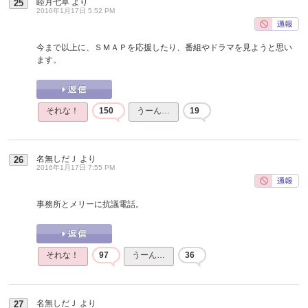
睦月七草
より
25
2016年1月17日 5:52 PM
今まで以上に、ＳＭＡＰを応援したり、番組やドラマを見ようと思い
ます。
それな！
150
うーん…
19
名無しだＪ
より
26
2016年1月17日 7:55 PM
事務所とメリーに抗議電話。
それな！
97
うーん…
36
名無しだＪ
より
27