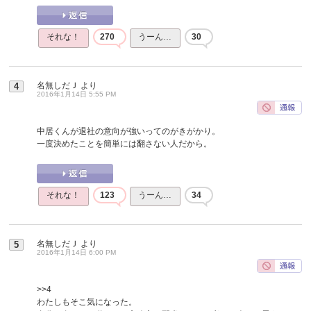
それな！
270
うーん…
30
名無しだＪ
より
4
2016年1月14日 5:55 PM
中居くんが退社の意向が強いってのがきがかり。
一度決めたことを簡単には翻さない人だから。
それな！
123
うーん…
34
名無しだＪ
より
5
2016年1月14日 6:00 PM
>>4
わたしもそこ気になった。