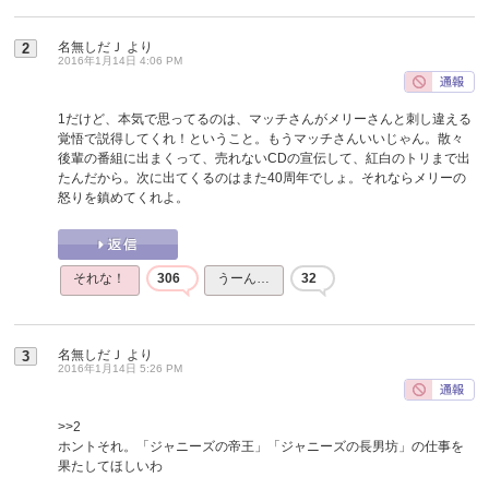
名無しだＪ
より
2
2016年1月14日 4:06 PM
1だけど、本気で思ってるのは、マッチさんがメリーさんと刺し違える
覚悟で説得してくれ！ということ。もうマッチさんいいじゃん。散々
後輩の番組に出まくって、売れないCDの宣伝して、紅白のトリまで出
たんだから。次に出てくるのはまた40周年でしょ。それならメリーの
怒りを鎮めてくれよ。
それな！
306
うーん…
32
名無しだＪ
より
3
2016年1月14日 5:26 PM
>>2
ホントそれ。「ジャニーズの帝王」「ジャニーズの長男坊」の仕事を
果たしてほしいわ