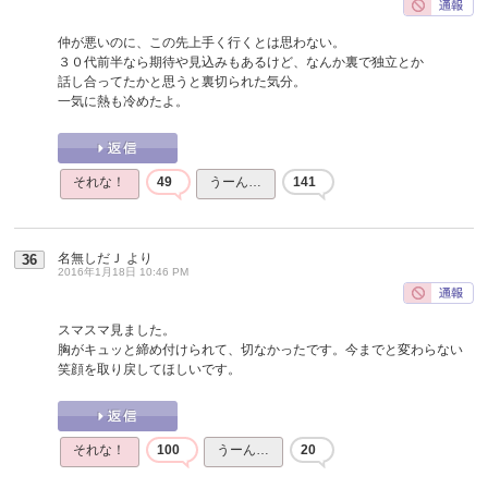
仲が悪いのに、この先上手く行くとは思わない。
３０代前半なら期待や見込みもあるけど、なんか裏で独立とか
話し合ってたかと思うと裏切られた気分。
一気に熱も冷めたよ。
それな！
49
うーん…
141
名無しだＪ
より
36
2016年1月18日 10:46 PM
スマスマ見ました。
胸がキュッと締め付けられて、切なかったです。今までと変わらない
笑顔を取り戻してほしいです。
それな！
100
うーん…
20