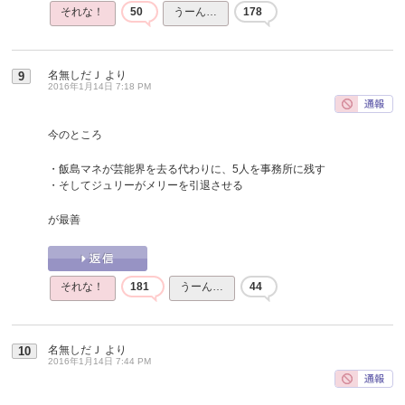
それな！
50
うーん…
178
名無しだＪ
より
9
2016年1月14日 7:18 PM
今のところ
・飯島マネが芸能界を去る代わりに、5人を事務所に残す
・そしてジュリーがメリーを引退させる
が最善
それな！
181
うーん…
44
名無しだＪ
より
10
2016年1月14日 7:44 PM