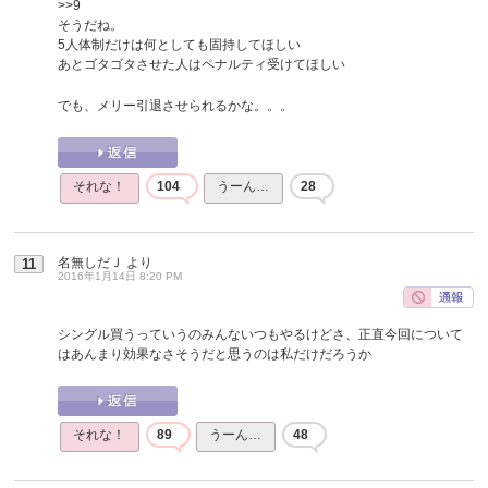
>>9
そうだね。
5人体制だけは何としても固持してほしい
あとゴタゴタさせた人はペナルティ受けてほしい
でも、メリー引退させられるかな。。。
それな！
104
うーん…
28
名無しだＪ
より
11
2016年1月14日 8:20 PM
シングル買うっていうのみんないつもやるけどさ、正直今回について
はあんまり効果なさそうだと思うのは私だけだろうか
それな！
89
うーん…
48