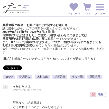
マイページ
ストア
メニュー
夏季休暇 の発送・お問い合わせに関するお知らせ
誠に勝手ながら、以下の期間を休業とさせていただきます。
2026年8月11日(火)~2026年8月16日(日)
休業中にいただきました、ご注文・お問い合わせにつきましては、
営業再開の8月17日(月)以降、順に対応
させていただきます。
また、
8月8日(土)以降にいただいた、ご注文・
お問い合わせにつきましても、
8月17日(月)以降に対応
させていただく場合がございます。
大変ご迷惑をおかけしますが、
何卒ご了承くださいますようお願い申し上げま
す。
SMAPを解散させないためにはどうするか、スマオタが懸命に考える！
SMAP
中居正広
木村拓哉
稲垣吾郎
草なぎ剛
香取慎吾
名無しだＪ
より
1
2016年1月14日 4:04 PM
解散なんて絶対反対！
どうすればいいのか、みんな考えよう！