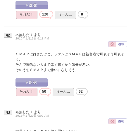
それな！
120
うーん…
8
名無しだＪ
より
42
2016年1月19日 9:18 PM
ＳＭＡＰは好きだけど、ファンはＳＭＡＰは被害者で可哀そう可哀そ
う。
そんで関係ない人まで悪く書くから気分が悪い。
そのうちＳＭＡＰまで嫌いになりそう。
それな！
50
うーん…
62
名無しだＪ
より
43
2016年1月20日 9:09 AM