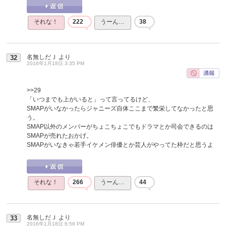
それな！
222
うーん…
38
名無しだＪ
より
32
2016年1月18日 3:35 PM
>>29
「いつまでも上がいると」って言ってるけど、
SMAPがいなかったらジャニーズ自体ここまで繁栄してなかったと思
う。
SMAP以外のメンバーがちょこちょこでもドラマとか司会できるのは
SMAPが売れたおかげ。
SMAPがいなきゃ若手イケメン俳優とか芸人がやってた枠だと思うよ
それな！
266
うーん…
44
名無しだＪ
より
33
2016年1月18日 6:56 PM