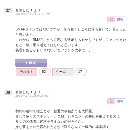
名無しだＪ
より
37
2016年1月18日 11:27 PM
SMAPファンではないですが、落ち着くところに落ち着いて、良かった
と思います。
これから、SMAPにとって更なる試練もあるかもですが、ファンの方た
ちと一緒に乗り越えてほしいと思います。
義理もあるかもしれないけどファンを大事に…。
それな！
52
うーん…
17
名無しだＪ
より
38
2016年1月19日 9:02 AM
契約の途中で独立とか、普通の事務所でも大問題。
まして多くのスポンサー、ＣＭ、レギユラーの番組を抱えてるのに
多くの関係者に迷惑を考えないのだろうか。
嫌な事をされた言われたとかで独立なんて一般的に非常識で