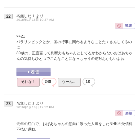
名無しだＪ
より
22
2016年1月16日 10:37 AM
>>21
パラリンピックとか、国の行事に関わるようなことたくさんしてるの
に
89歳の、正直言って判断力もちゃんとしてるかわからないおばあちゃ
んの気持ちひとつでこんなことになっちゃうの絶対おかしいよね
それな！
248
うーん…
18
名無しだＪ
より
23
2016年1月16日 12:52 PM
去年の紅白で、おばあちゃんの意向に添った人選をしたNHKの受信料
不払い運動。