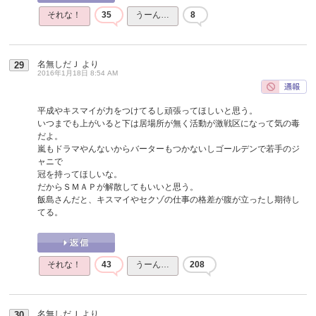
それな！
35
うーん…
8
名無しだＪ
より
29
2016年1月18日 8:54 AM
平成やキスマイが力をつけてるし頑張ってほしいと思う。
いつまでも上がいると下は居場所が無く活動が激戦区になって気の毒
だよ。
嵐もドラマやんないからバーターもつかないしゴールデンで若手のジ
ャニで
冠を持ってほしいな。
だからＳＭＡＰが解散してもいいと思う。
飯島さんだと、キスマイやセクゾの仕事の格差が腹が立ったし期待し
てる。
それな！
43
うーん…
208
名無しだＪ
より
30