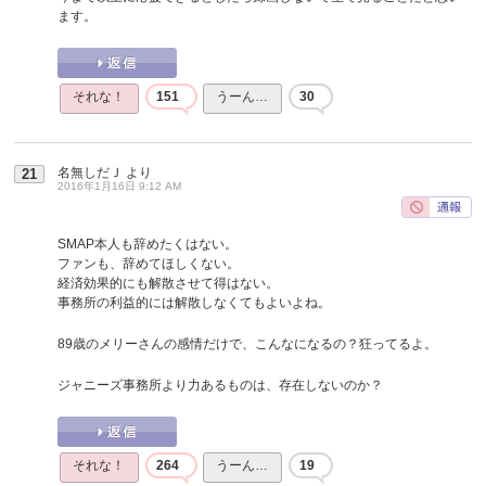
ます。
それな！
151
うーん…
30
名無しだＪ
より
21
2016年1月16日 9:12 AM
SMAP本人も辞めたくはない。
ファンも、辞めてほしくない。
経済効果的にも解散させて得はない。
事務所の利益的には解散しなくてもよいよね。
89歳のメリーさんの感情だけで、こんなになるの？狂ってるよ。
ジャニーズ事務所より力あるものは、存在しないのか？
それな！
264
うーん…
19