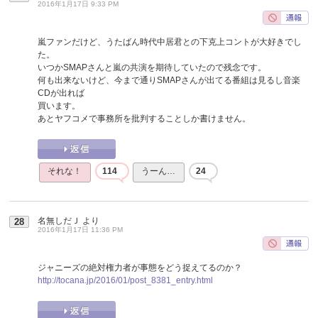
2016年1月17日 9:33 PM
嵐ファンだけど、うたばん時代中居君との下克上コントが大好きでし
た。
いつかSMAPさんと嵐の共演を期待していたので残念です。
何も出来ないけど、今まで通りSMAPさんが出てる番組は見るし音楽
CDが出れば
買います。
あとヤフコメで事務所を批判することしか書けません。
それな！
114
うーん…
24
名無しだＪ
より
28
2016年1月17日 11:36 PM
ジャニーズの絶対権力者が事態をどう捉えてるのか？
http://tocana.jp/2016/01/post_8381_entry.html