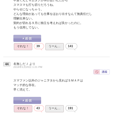
中居くんとキムタクが仲が悪いんだから
スマスマも打ち切りだろうね。
やらせになっちゃう。
どんな理由があっても仕事をほおり出すなんて無責任だし
理解出来ない。
契約が切れる９月に独立を考えれば良かったのに。
もう信用してない。
それな！
39
うーん…
141
名無しだＪ
より
44
2016年1月20日 1:21 PM
スマファン以外のジャニヲタから見ればＳＭＡＰは
マッチ的な存在。
早く消えて。
それな！
43
うーん…
191