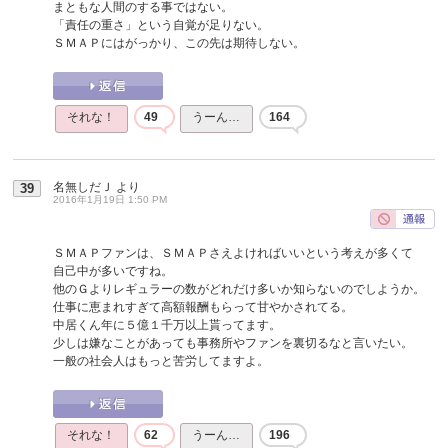
まともな人間のする事ではない。
「責任の重さ」という自覚が足りない。
ＳＭＡＰにはがっかり、この先は期待しない。
それな！
49
うーん…
164
名無しだＪ
より
39
2016年1月19日 1:50 PM
ＳＭＡＰファンは、ＳＭＡＰさえよければいいという考えが多くて
自己中が多いですね。
他のＧよりレギュラーの数がどれだけ多いか知らないのでしようか。
仕事に恵まれすぎて高額報酬もらって甘やかされてる。
中居くん年に５億１千万以上貰ってます。
少しは嫌なことがあっても事務所やファンを裏切るなと言いたい。
一般の社会人はもっと苦労してますよ。
それな！
62
うーん…
196