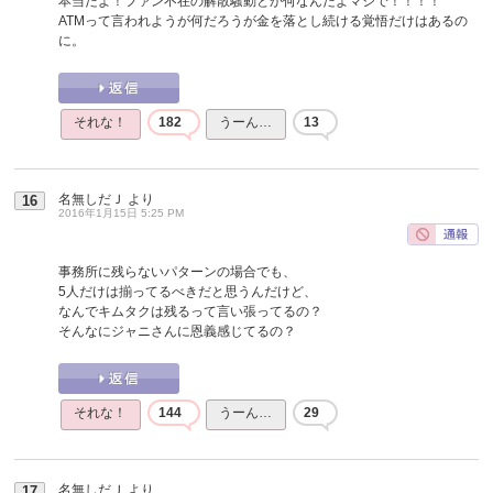
本当だよ！ファン不在の解散騒動とか何なんだよマジで！！！！
ATMって言われようが何だろうが金を落とし続ける覚悟だけはあるの
に。
それな！
182
うーん…
13
名無しだＪ
より
16
2016年1月15日 5:25 PM
事務所に残らないパターンの場合でも、
5人だけは揃ってるべきだと思うんだけど、
なんでキムタクは残るって言い張ってるの？
そんなにジャニさんに恩義感じてるの？
それな！
144
うーん…
29
名無しだＪ
より
17