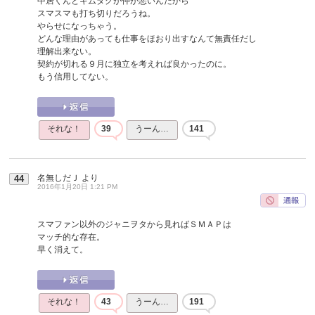
中居くんとキムタクが仲が悪いんだから
スマスマも打ち切りだろうね。
やらせになっちゃう。
どんな理由があっても仕事をほおり出すなんて無責任だし
理解出来ない。
契約が切れる９月に独立を考えれば良かったのに。
もう信用してない。
それな！
39
うーん…
141
名無しだＪ
より
44
2016年1月20日 1:21 PM
スマファン以外のジャニヲタから見ればＳＭＡＰは
マッチ的な存在。
早く消えて。
それな！
43
うーん…
191