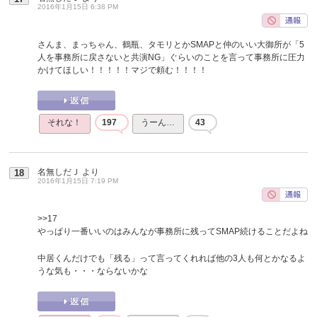
2016年1月15日 6:38 PM
さんま、まっちゃん、鶴瓶、タモリとかSMAPと仲のいい大御所が「5
人を事務所に戻さないと共演NG」ぐらいのことを言って事務所に圧力
かけてほしい！！！！！マジで頼む！！！！
それな！
197
うーん…
43
名無しだＪ
より
18
2016年1月15日 7:19 PM
>>17
やっぱり一番いいのはみんなが事務所に残ってSMAP続けることだよね
中居くんだけでも「残る」って言ってくれれば他の3人も何とかなるよ
うな気も・・・ならないかな