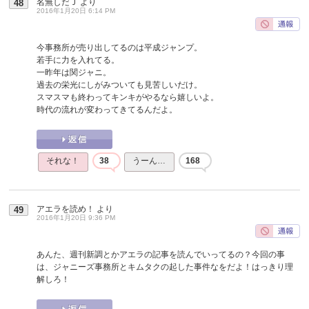
名無しだＪ
より
48
2016年1月20日 6:14 PM
今事務所が売り出してるのは平成ジャンプ。
若手に力を入れてる。
一昨年は関ジャニ。
過去の栄光にしがみついても見苦しいだけ。
スマスマも終わってキンキがやるなら嬉しいよ。
時代の流れが変わってきてるんだよ。
それな！
38
うーん…
168
アエラを読め！
より
49
2016年1月20日 9:36 PM
あんた、週刊新調とかアエラの記事を読んでいってるの？今回の事
は、ジャニーズ事務所とキムタクの起した事件なをだよ！はっきり理
解しろ！