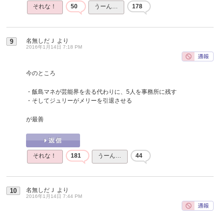
それな！
50
うーん…
178
名無しだＪ
より
9
2016年1月14日 7:18 PM
今のところ
・飯島マネが芸能界を去る代わりに、5人を事務所に残す
・そしてジュリーがメリーを引退させる
が最善
それな！
181
うーん…
44
名無しだＪ
より
10
2016年1月14日 7:44 PM