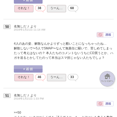
それな！
38
うーん…
68
名無しだＪ
より
50
2016年1月21日 11:14 AM
4人のあの姿、解散なんかよりずっと酷いことになっちゃったね…
解散しないで〜5人でSMAP〜なんて無責任に騒いで、苦しめてしまっ
たって考えはないの？ 本人たちのコメントないうちにCD買うとか、ハ
ガキ送るとかしてたのって本当はスマ担じゃない人たちでしょ？
それな！
46
うーん…
33
名無しだＪ
より
51
2016年1月21日 1:33 PM
>>50