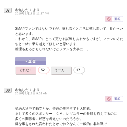
名無しだＪ
より
37
2016年1月18日 11:27 PM
SMAPファンではないですが、落ち着くところに落ち着いて、良かった
と思います。
これから、SMAPにとって更なる試練もあるかもですが、ファンの方た
ちと一緒に乗り越えてほしいと思います。
義理もあるかもしれないけどファンを大事に…。
それな！
52
うーん…
17
名無しだＪ
より
38
2016年1月19日 9:02 AM
契約の途中で独立とか、普通の事務所でも大問題。
まして多くのスポンサー、ＣＭ、レギユラーの番組を抱えてるのに
多くの関係者に迷惑を考えないのだろうか。
嫌な事をされた言われたとかで独立なんて一般的に非常識で