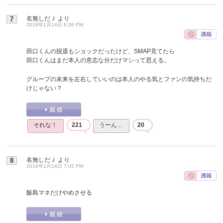
名無しだＪ
より
7
2016年1月14日 6:39 PM
田口くんの脱退もショックだったけど、SMAP見てたら
田口くんはまだ本人の意志な分だけマシって思える。
グループの未来を左右していいのは本人のやる気とファンの気持ちだ
けじゃない？
それな！
221
うーん…
20
名無しだＪ
より
8
2016年1月14日 7:05 PM
飯島マネだけやめさせる