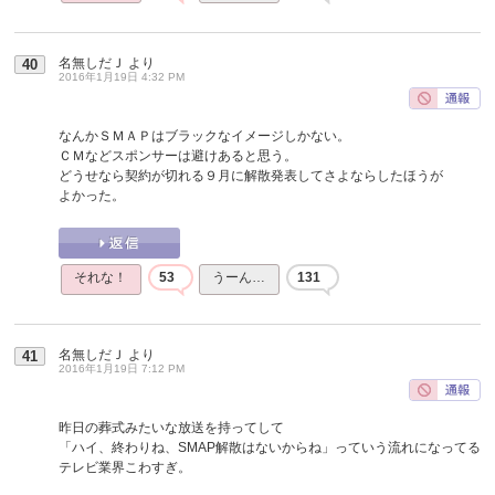
名無しだＪ
より
40
2016年1月19日 4:32 PM
なんかＳＭＡＰはブラックなイメージしかない。
ＣＭなどスポンサーは避けあると思う。
どうせなら契約が切れる９月に解散発表してさよならしたほうが
よかった。
それな！
53
うーん…
131
名無しだＪ
より
41
2016年1月19日 7:12 PM
昨日の葬式みたいな放送を持ってして
「ハイ、終わりね、SMAP解散はないからね」っていう流れになってる
テレビ業界こわすぎ。