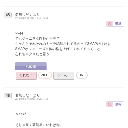
名無しだＪ
より
45
2016年1月20日 1:43 PM
>>44
でもジャニヲタ以外から見て
ちゃんとそれぞれのキャラ認知されてるのってSMAPだけだよ
SMAPがジャニーズ自体の格を上げてくれてるってこと
忘れちゃダメだと思う
それな！
203
うーん…
36
名無しだＪ
より
46
2016年1月20日 4:27 PM
ｓ
>>45
そりゃ長く芸能界にいればね。