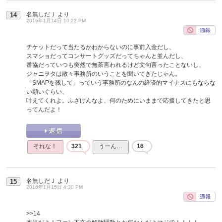
名無しだＪ
より
14
2016年1月14日 10:22 PM
チケットだって当たるかわからないのに事前入金だし、
スマショだってコンサートグッズだってちゃんと並んだし、
番協だっていつも突然で無茶言われるけど文句言ったことないし、
ジャニヲタは散々事務所のいうことを聞いてきたじゃん。
「SMAPを残して」っていう事務所のなんの経済的マイナスにもならな
い願いぐらい、
叶えてくれよ。ふざけんなよ、何のためにいままで応援してきたと思
ってんだよ！
それな！
321
うーん…
16
名無しだＪ
より
15
2016年1月15日 4:30 PM
>>14