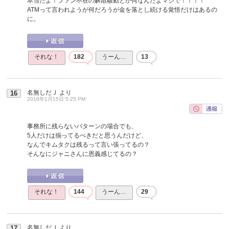
本当だよ！ファン不在の解散騒動とか何なんだよマジで！！！！
ATMって言われようが何だろうが金を落とし続ける覚悟だけはあるの
に。
それな！
182
うーん…
13
名無しだＪ
より
16
2016年1月15日 5:25 PM
事務所に残らないパターンの場合でも、
5人だけは揃ってるべきだと思うんだけど、
なんでキムタクは残るって言い張ってるの？
そんなにジャニさんに恩義感じてるの？
それな！
144
うーん…
29
名無しだＪ
より
17