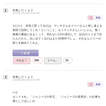
名無しだＪ
より
2
2016年1月14日 4:06 PM
1だけど、本気で思ってるのは、マッチさんがメリーさんと刺し違える
覚悟で説得してくれ！ということ。もうマッチさんいいじゃん。散々
後輩の番組に出まくって、売れないCDの宣伝して、紅白のトリまで出
たんだから。次に出てくるのはまた40周年でしょ。それならメリーの
怒りを鎮めてくれよ。
それな！
306
うーん…
32
名無しだＪ
より
3
2016年1月14日 5:26 PM
>>2
ホントそれ。「ジャニーズの帝王」「ジャニーズの長男坊」の仕事を
果たしてほしいわ