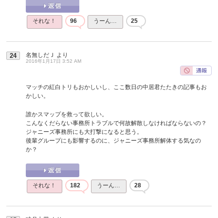
それな！
96
うーん…
25
名無しだＪ
より
24
2016年1月17日 3:52 AM
マッチの紅白トリもおかしいし、ここ数日の中居君たたきの記事もお
かしい。
誰かスマップを救って欲しい。
こんなくだらない事務所トラブルで何故解散しなければならないの？
ジャニーズ事務所にも大打撃になると思う。
後輩グループにも影響するのに、ジャニーズ事務所解体する気なの
か？
それな！
182
うーん…
28