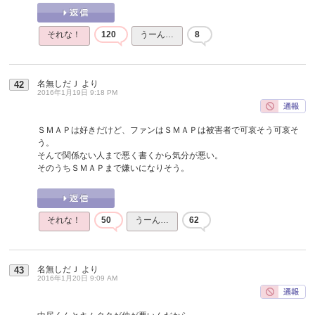
それな！
120
うーん…
8
名無しだＪ
より
42
2016年1月19日 9:18 PM
ＳＭＡＰは好きだけど、ファンはＳＭＡＰは被害者で可哀そう可哀そ
う。
そんで関係ない人まで悪く書くから気分が悪い。
そのうちＳＭＡＰまで嫌いになりそう。
それな！
50
うーん…
62
名無しだＪ
より
43
2016年1月20日 9:09 AM