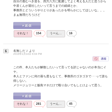
自分の進むべき道を、四方八方に配慮してよく考える人だと思うから
中居くんが退社したいって言うまでの経緯とか、
事務所とどういうやりとりがあったかを明らかにしてほしいな。。。
まぁ無理だろうけど
それな！
154
うーん…
16
名無しだＪ
より
6
2016年1月14日 6:04 PM
この件、本人たちが解散したいって言ってる訳じゃないのが本当にイ
ヤ。
本人とファンに何の落ち度もなくて、事務所のゴタゴタで･･･って誰も
得しない。
メリージュリーと飯島マネだけで殴り合いでもしとけよって思う。
それな！
281
うーん…
45