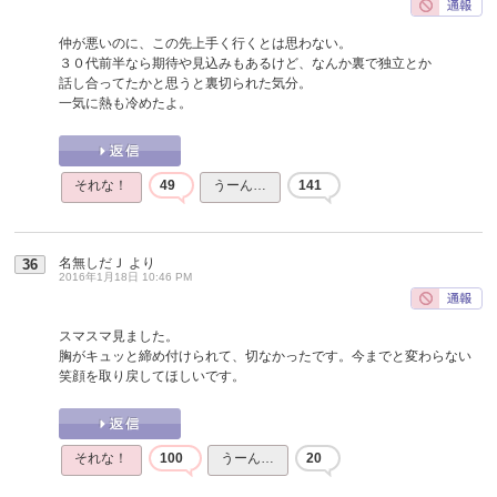
仲が悪いのに、この先上手く行くとは思わない。
３０代前半なら期待や見込みもあるけど、なんか裏で独立とか
話し合ってたかと思うと裏切られた気分。
一気に熱も冷めたよ。
それな！
49
うーん…
141
名無しだＪ
より
36
2016年1月18日 10:46 PM
スマスマ見ました。
胸がキュッと締め付けられて、切なかったです。今までと変わらない
笑顔を取り戻してほしいです。
それな！
100
うーん…
20