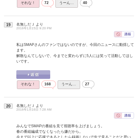
それな！
72
うーん…
40
名無しだＪ
より
19
2016年1月15日 9:20 PM
私はSMAPさんのファンではないのですが、今回のニュースに動揺して
ます。
解散なんてしないで、今までと変わらずに5人には笑って活動してほし
いです。
それな！
168
うーん…
27
名無しだＪ
より
20
2016年1月16日 7:28 AM
みんなでSMAPの番組を見て視聴率を上げましょう。
春の番組編成でなくなったら嫌だから。
今まで以上に応援できるとしたら録画しないで生で見ることだと思い