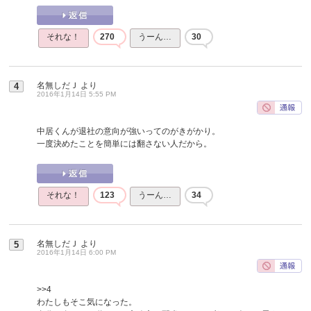
それな！
270
うーん…
30
名無しだＪ
より
4
2016年1月14日 5:55 PM
中居くんが退社の意向が強いってのがきがかり。
一度決めたことを簡単には翻さない人だから。
それな！
123
うーん…
34
名無しだＪ
より
5
2016年1月14日 6:00 PM
>>4
わたしもそこ気になった。