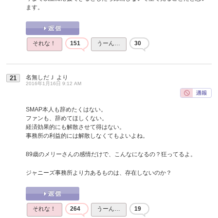
ます。
それな！
151
うーん…
30
名無しだＪ
より
21
2016年1月16日 9:12 AM
SMAP本人も辞めたくはない。
ファンも、辞めてほしくない。
経済効果的にも解散させて得はない。
事務所の利益的には解散しなくてもよいよね。
89歳のメリーさんの感情だけで、こんなになるの？狂ってるよ。
ジャニーズ事務所より力あるものは、存在しないのか？
それな！
264
うーん…
19