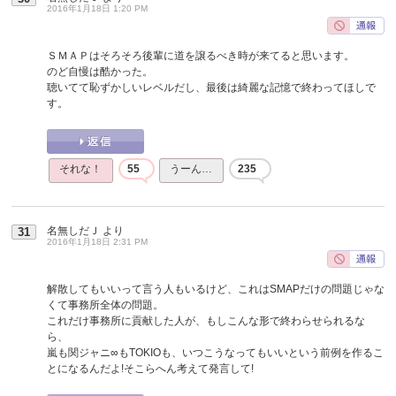
2016年1月18日 1:20 PM
ＳＭＡＰはそろそろ後輩に道を譲るべき時が来てると思います。
のど自慢は酷かった。
聴いてて恥ずかしいレベルだし、最後は綺麗な記憶で終わってほしで
す。
それな！
55
うーん…
235
名無しだＪ
より
31
2016年1月18日 2:31 PM
解散してもいいって言う人もいるけど、これはSMAPだけの問題じゃな
くて事務所全体の問題。
これだけ事務所に貢献した人が、もしこんな形で終わらせられるな
ら、
嵐も関ジャニ∞もTOKIOも、いつこうなってもいいという前例を作るこ
とになるんだよ!そこらへん考えて発言して!