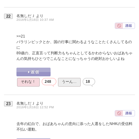
名無しだＪ
より
22
2016年1月16日 10:37 AM
>>21
パラリンピックとか、国の行事に関わるようなことたくさんしてるの
に
89歳の、正直言って判断力もちゃんとしてるかわからないおばあちゃ
んの気持ちひとつでこんなことになっちゃうの絶対おかしいよね
それな！
248
うーん…
18
名無しだＪ
より
23
2016年1月16日 12:52 PM
去年の紅白で、おばあちゃんの意向に添った人選をしたNHKの受信料
不払い運動。