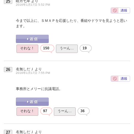
睦月七草
より
25
2016年1月17日 5:52 PM
今まで以上に、ＳＭＡＰを応援したり、番組やドラマを見ようと思い
ます。
それな！
150
うーん…
19
名無しだＪ
より
26
2016年1月17日 7:55 PM
事務所とメリーに抗議電話。
それな！
97
うーん…
36
名無しだＪ
より
27