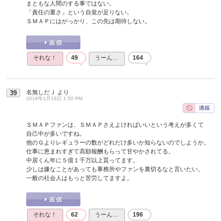
まともな人間のする事ではない。
「責任の重さ」という自覚が足りない。
ＳＭＡＰにはがっかり、この先は期待しない。
それな！
49
うーん…
164
名無しだＪ
より
39
2016年1月19日 1:50 PM
ＳＭＡＰファンは、ＳＭＡＰさえよければいいという考えが多くて
自己中が多いですね。
他のＧよりレギュラーの数がどれだけ多いか知らないのでしようか。
仕事に恵まれすぎて高額報酬もらって甘やかされてる。
中居くん年に５億１千万以上貰ってます。
少しは嫌なことがあっても事務所やファンを裏切るなと言いたい。
一般の社会人はもっと苦労してますよ。
それな！
62
うーん…
196