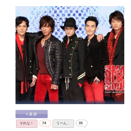
それな！
74
うーん…
35