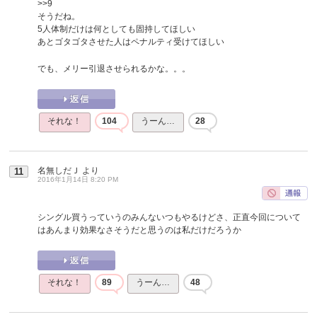
>>9
そうだね。
5人体制だけは何としても固持してほしい
あとゴタゴタさせた人はペナルティ受けてほしい
でも、メリー引退させられるかな。。。
それな！
104
うーん…
28
名無しだＪ
より
11
2016年1月14日 8:20 PM
シングル買うっていうのみんないつもやるけどさ、正直今回について
はあんまり効果なさそうだと思うのは私だけだろうか
それな！
89
うーん…
48