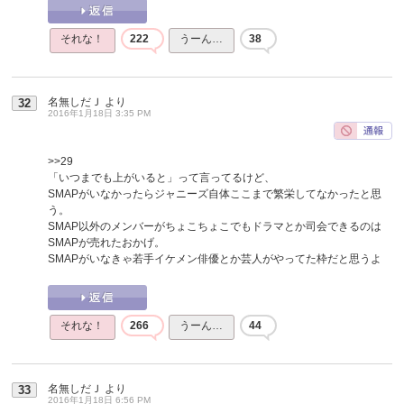
それな！
222
うーん…
38
名無しだＪ
より
32
2016年1月18日 3:35 PM
>>29
「いつまでも上がいると」って言ってるけど、
SMAPがいなかったらジャニーズ自体ここまで繁栄してなかったと思
う。
SMAP以外のメンバーがちょこちょこでもドラマとか司会できるのは
SMAPが売れたおかげ。
SMAPがいなきゃ若手イケメン俳優とか芸人がやってた枠だと思うよ
それな！
266
うーん…
44
名無しだＪ
より
33
2016年1月18日 6:56 PM