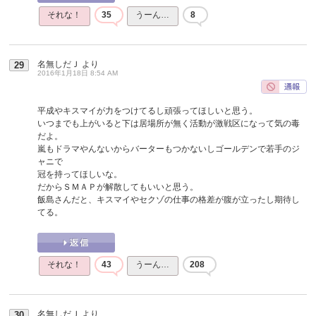
それな！
35
うーん…
8
名無しだＪ
より
29
2016年1月18日 8:54 AM
平成やキスマイが力をつけてるし頑張ってほしいと思う。
いつまでも上がいると下は居場所が無く活動が激戦区になって気の毒
だよ。
嵐もドラマやんないからバーターもつかないしゴールデンで若手のジ
ャニで
冠を持ってほしいな。
だからＳＭＡＰが解散してもいいと思う。
飯島さんだと、キスマイやセクゾの仕事の格差が腹が立ったし期待し
てる。
それな！
43
うーん…
208
名無しだＪ
より
30