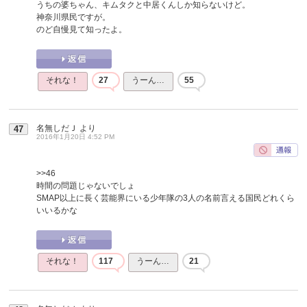
うちの婆ちゃん、キムタクと中居くんしか知らないけど。
神奈川県民ですが。
のど自慢見て知ったよ。
それな！
27
うーん…
55
名無しだＪ
より
47
2016年1月20日 4:52 PM
>>46
時間の問題じゃないでしょ
SMAP以上に長く芸能界にいる少年隊の3人の名前言える国民どれくら
いいるかな
それな！
117
うーん…
21