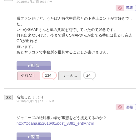
2016年1月17日 9:33 PM
嵐ファンだけど、うたばん時代中居君との下克上コントが大好きでし
た。
いつかSMAPさんと嵐の共演を期待していたので残念です。
何も出来ないけど、今まで通りSMAPさんが出てる番組は見るし音楽
CDが出れば
買います。
あとヤフコメで事務所を批判することしか書けません。
それな！
114
うーん…
24
名無しだＪ
より
28
2016年1月17日 11:36 PM
ジャニーズの絶対権力者が事態をどう捉えてるのか？
http://tocana.jp/2016/01/post_8381_entry.html