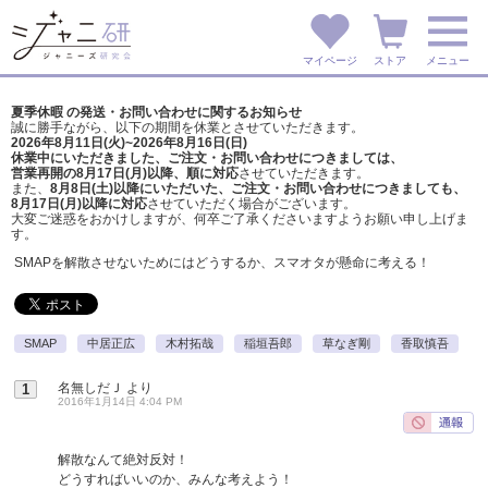
マイページ
ストア
メニュー
夏季休暇 の発送・お問い合わせに関するお知らせ
誠に勝手ながら、以下の期間を休業とさせていただきます。
2026年8月11日(火)~2026年8月16日(日)
休業中にいただきました、ご注文・お問い合わせにつきましては、
営業再開の8月17日(月)以降、順に対応
させていただきます。
また、
8月8日(土)以降にいただいた、ご注文・
お問い合わせにつきましても、
8月17日(月)以降に対応
させていただく場合がございます。
大変ご迷惑をおかけしますが、
何卒ご了承くださいますようお願い申し上げま
す。
SMAPを解散させないためにはどうするか、スマオタが懸命に考える！
SMAP
中居正広
木村拓哉
稲垣吾郎
草なぎ剛
香取慎吾
名無しだＪ
より
1
2016年1月14日 4:04 PM
解散なんて絶対反対！
どうすればいいのか、みんな考えよう！