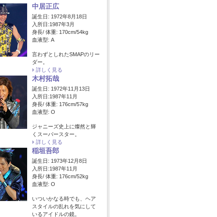
中居正広
誕生日: 1972年8月18日
入所日:1987年3月
身長/ 体重: 170cm/54kg
血液型: A
言わずとしれたSMAPのリー
ダー。
詳しく見る
木村拓哉
誕生日: 1972年11月13日
入所日:1987年11月
身長/ 体重: 176cm/57kg
血液型: O
ジャニーズ史上に燦然と輝
くスーパースター。
詳しく見る
稲垣吾郎
誕生日: 1973年12月8日
入所日:1987年11月
身長/ 体重: 176cm/52kg
血液型: O
いついかなる時でも、ヘア
スタイルの乱れを気にして
いるアイドルの鏡。