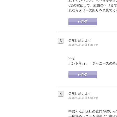
れ！ということ。もうマッチさ
CDの宣伝して、紅白のトリま
れならメリーの怒りを鎮めてく
名無しだＪ
より
3
2016年1月14日 5:26 PM
>>2
ホントそれ。「ジャニーズの帝
名無しだＪ
より
4
2016年1月14日 5:55 PM
中居くんが退社の意向が強いっ
一度決めたことを簡単には翻さ