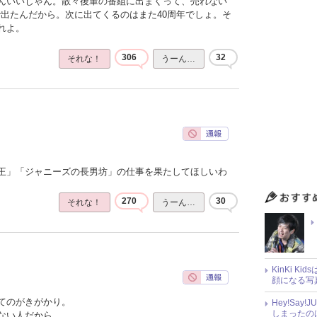
んいいじゃん。散々後輩の番組に出まくって、売れない
で出たんだから。次に出てくるのはまた40周年でしょ。そ
れよ。
306
32
それな！
うーん…
王」「ジャニーズの長男坊」の仕事を果たしてほしいわ
270
30
それな！
うーん…
KinKi K
顔になる写
てのがきがかり。
Hey!Sa
しまったの
ない人だから。