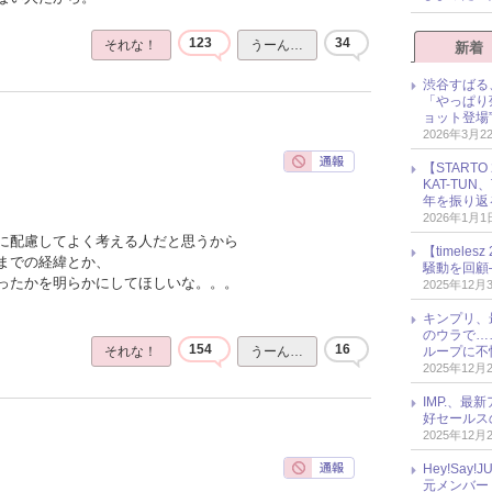
123
34
それな！
うーん…
新着
渋谷すばる
「やっぱり
ョット登場
2026年3月2
【START
KAT-TU
年を振り返
2026年1月1
に配慮してよく考える人だと思うから
【timel
までの経緯とか、
騒動を回顧
ったかを明らかにしてほしいな。。。
2025年12月
キンプリ、
のウラで…
154
16
ループに不
それな！
うーん…
2025年12月
IMP.、最
好セールス
2025年12月
Hey!Sa
元メンバー