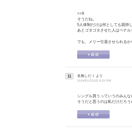
>>9
そうだね。
5人体制だけは何としても固持
あとゴタゴタさせた人はペナル
でも、メリー引退させられるか
名無しだＪ
より
11
2016年1月14日 8:20 PM
シングル買うっていうのみんな
そうだと思うのは私だけだろう