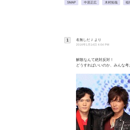
SMAP
中居正広
木村拓哉
稲
名無しだＪ
より
1
2016年1月14日 4:04 PM
解散なんて絶対反対！
どうすればいいのか、みんな考