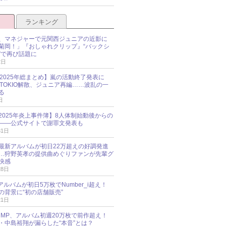
ランキング
、マネジャーで元関西ジュニアの近影に
菊岡！」『おしゃれクリップ』“バックシ
”で再び話題に
2日
O 2025年総まとめ】嵐の活動終了発表に
N、TOKIO解散、ジュニア再編……波乱の一
る
日
esz 2025年炎上事件簿】8人体制始動後からの
――公式サイトで謝罪文発表も
31日
最新アルバムが初日22万超えの好調発進
…狩野英孝の提供曲めぐりファンが先輩グ
快感
28日
新アルバムが初日5万枚でNumber_i超え！
の背景に“初の店舗販売”
21日
y!JUMP、アルバム初週20万枚で前作超え！
・中島裕翔が漏らした“本音”とは？