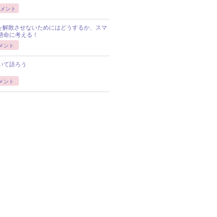
メント
Pを解散させないためにはどうするか、スマ
懸命に考える！
メント
いて語ろう
メント