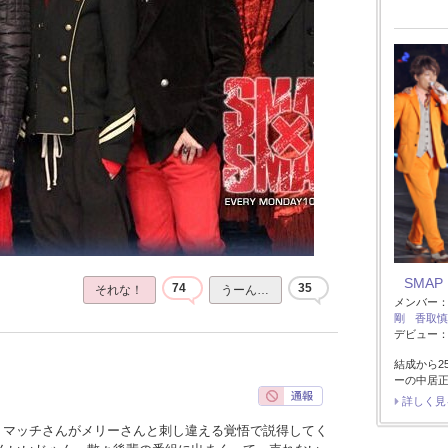
SMAP
74
35
それな！
うーん…
メンバー
剛
香取慎
デビュー：1
結成から2
ーの中居
詳しく見
、マッチさんがメリーさんと刺し違える覚悟で説得してく