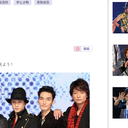
垣吾郎
草なぎ剛
香取慎吾
えよう！