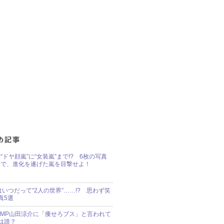
“ドヤ顔嵐”に“女装嵐”まで!? 6枚の写真
で、進化を遂げた嵐を目撃せよ！
idsはいつだって“2人の世界”……!? 思わず笑
真5選
y!JUMP山田涼介に「痩せろブス」と言われて
は誰？