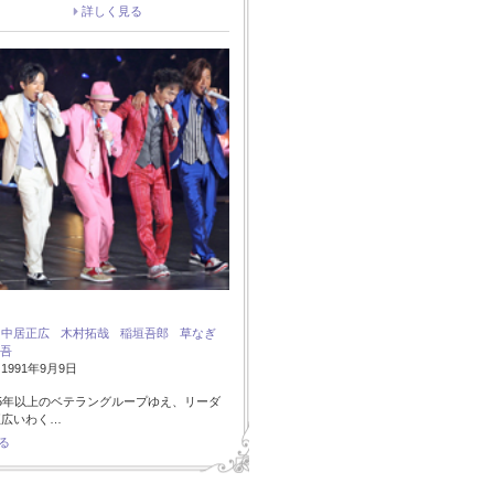
詳しく見る
：
中居正広
木村拓哉
稲垣吾郎
草なぎ
吾
991年9月9日
5年以上のベテラングループゆえ、リーダ
正広いわく…
る