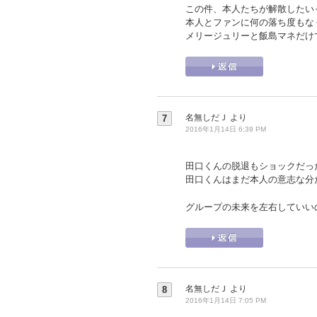
この件、本人たちが解散したい
本人とファンに何の落ち度もな
メリージュリーと飯島マネだけ
名無しだＪ
より
7
2016年1月14日 6:39 PM
田口くんの脱退もショックだっ
田口くんはまだ本人の意志な分
グループの未来を左右していい
名無しだＪ
より
8
2016年1月14日 7:05 PM