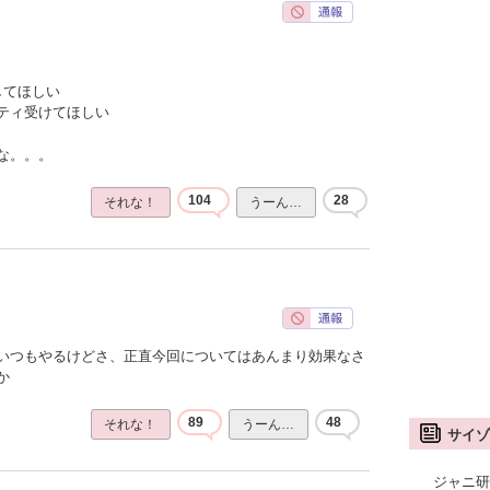
してほしい
ティ受けてほしい
な。。。
104
28
それな！
うーん…
いつもやるけどさ、正直今回についてはあんまり効果なさ
か
89
48
それな！
うーん…
サイゾ
ジャニ研