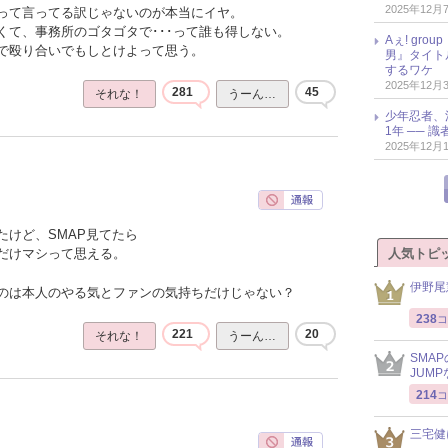
2025年12月
って言ってる訳じゃないのが本当にイヤ。
くて、事務所のゴタゴタで･･･って誰も得しない。
Aぇ! gr
で殴り合いでもしとけよって思う。
男』タイト
するワケ
2025年12月
281
45
それな！
うーん…
少年忍者、
1年 ── 
2025年12月
たけど、SMAP見てたら
人気トピ
だけマシって思える。
伊野尾
のは本人のやる気とファンの気持ちだけじゃない？
238
コ
221
20
それな！
うーん…
SMA
JUM
214
コ
三宅健