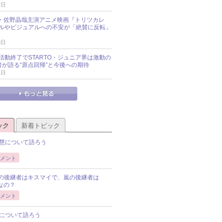
7日
oup・佐野晶哉主演アニメ映画『トリツカレ
ルやビジュアルへの不安が「絶賛に反転」
3日
活動終了でSTARTO・ジュニア界は激動の
識者が語る“原点回帰”と今後への期待
1日
ック
新着トピック
慧について語ろう
メント
Pの後継者はキスマイで、嵐の後継者は
Pなの？
メント
について語ろう