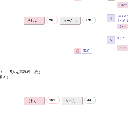
107
コ
SMA
50
178
オタが
それな！
うーん…
94
コ
嵐につ
93
コ
りに、5人を事務所に残す
退させる
181
44
それな！
うーん…