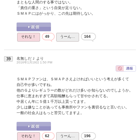
まともな人間のする事ではない。
「責任の重さ」という自覚が足りない。
ＳＭＡＰにはがっかり、この先は期待しない。
それな！
49
うーん…
164
名無しだＪ
より
39
2016年1月19日 1:50 PM
ＳＭＡＰファンは、ＳＭＡＰさえよければいいという考えが多くて
自己中が多いですね。
他のＧよりレギュラーの数がどれだけ多いか知らないのでしようか。
仕事に恵まれすぎて高額報酬もらって甘やかされてる。
中居くん年に５億１千万以上貰ってます。
少しは嫌なことがあっても事務所やファンを裏切るなと言いたい。
一般の社会人はもっと苦労してますよ。
それな！
62
うーん…
196