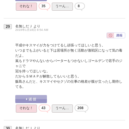
それな！
35
うーん…
8
名無しだＪ
より
29
2016年1月18日 8:54 AM
平成やキスマイが力をつけてるし頑張ってほしいと思う。
いつまでも上がいると下は居場所が無く活動が激戦区になって気の毒
だよ。
嵐もドラマやんないからバーターもつかないしゴールデンで若手のジ
ャニで
冠を持ってほしいな。
だからＳＭＡＰが解散してもいいと思う。
飯島さんだと、キスマイやセクゾの仕事の格差が腹が立ったし期待し
てる。
それな！
43
うーん…
208
名無しだＪ
より
30