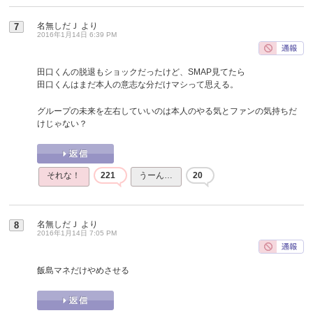
名無しだＪ
より
7
2016年1月14日 6:39 PM
田口くんの脱退もショックだったけど、SMAP見てたら
田口くんはまだ本人の意志な分だけマシって思える。
グループの未来を左右していいのは本人のやる気とファンの気持ちだ
けじゃない？
それな！
221
うーん…
20
名無しだＪ
より
8
2016年1月14日 7:05 PM
飯島マネだけやめさせる