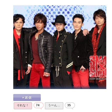
それな！
74
うーん…
35