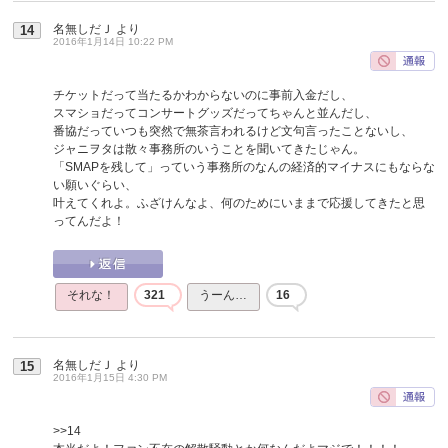
名無しだＪ
より
14
2016年1月14日 10:22 PM
チケットだって当たるかわからないのに事前入金だし、
スマショだってコンサートグッズだってちゃんと並んだし、
番協だっていつも突然で無茶言われるけど文句言ったことないし、
ジャニヲタは散々事務所のいうことを聞いてきたじゃん。
「SMAPを残して」っていう事務所のなんの経済的マイナスにもならな
い願いぐらい、
叶えてくれよ。ふざけんなよ、何のためにいままで応援してきたと思
ってんだよ！
それな！
321
うーん…
16
名無しだＪ
より
15
2016年1月15日 4:30 PM
>>14