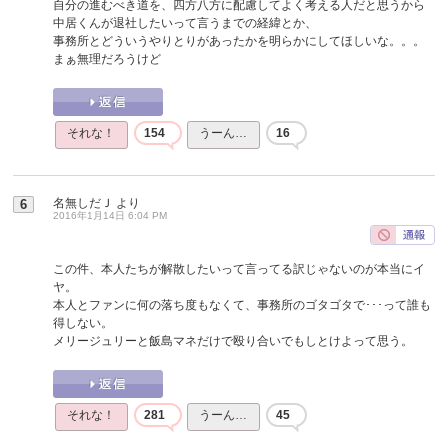
自分の進むべき道を、四方八方に配慮してよく考える人だと思うから
中居くんが退社したいって言うまでの経緯とか、
事務所とどういうやりとりがあったかを明らかにしてほしいな。。。
まぁ無理だろうけど
それな！
154
うーん…
16
名無しだＪ
より
6
2016年1月14日 6:04 PM
この件、本人たちが解散したいって言ってる訳じゃないのが本当にイ
ヤ。
本人とファンに何の落ち度もなくて、事務所のゴタゴタで･･･って誰も
得しない。
メリージュリーと飯島マネだけで殴り合いでもしとけよって思う。
それな！
281
うーん…
45