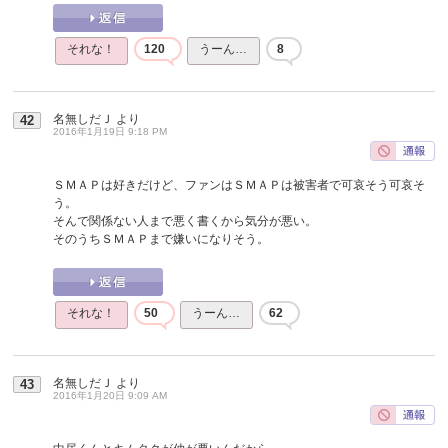
それな！
120
うーん…
8
名無しだＪ
より
42
2016年1月19日 9:18 PM
ＳＭＡＰは好きだけど、ファンはＳＭＡＰは被害者で可哀そう可哀そ
う。
そんで関係ない人まで悪く書くから気分が悪い。
そのうちＳＭＡＰまで嫌いになりそう。
それな！
50
うーん…
62
名無しだＪ
より
43
2016年1月20日 9:09 AM