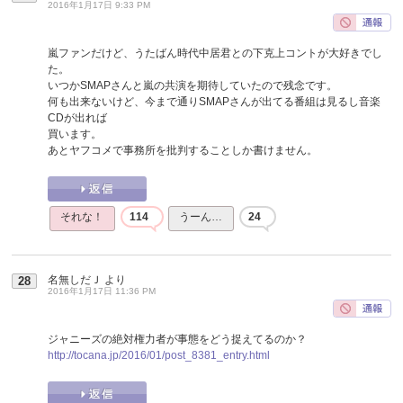
2016年1月17日 9:33 PM
嵐ファンだけど、うたばん時代中居君との下克上コントが大好きでし
た。
いつかSMAPさんと嵐の共演を期待していたので残念です。
何も出来ないけど、今まで通りSMAPさんが出てる番組は見るし音楽
CDが出れば
買います。
あとヤフコメで事務所を批判することしか書けません。
それな！
114
うーん…
24
名無しだＪ
より
28
2016年1月17日 11:36 PM
ジャニーズの絶対権力者が事態をどう捉えてるのか？
http://tocana.jp/2016/01/post_8381_entry.html