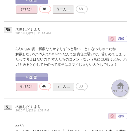
それな！
38
うーん…
68
名無しだＪ
より
50
2016年1月21日 11:14 AM
4人のあの姿、解散なんかよりずっと酷いことになっちゃったね…
解散しないで〜5人でSMAP〜なんて無責任に騒いで、苦しめてしまっ
たって考えはないの？ 本人たちのコメントないうちにCD買うとか、ハ
ガキ送るとかしてたのって本当はスマ担じゃない人たちでしょ？
それな！
46
うーん…
33
名無しだＪ
より
51
2016年1月21日 1:33 PM
>>50