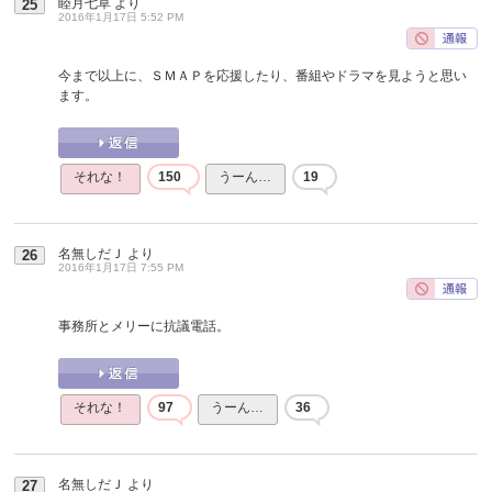
睦月七草
より
25
2016年1月17日 5:52 PM
今まで以上に、ＳＭＡＰを応援したり、番組やドラマを見ようと思い
ます。
それな！
150
うーん…
19
名無しだＪ
より
26
2016年1月17日 7:55 PM
事務所とメリーに抗議電話。
それな！
97
うーん…
36
名無しだＪ
より
27