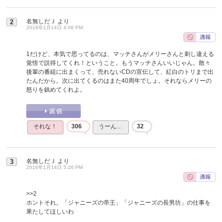
名無しだＪ
より
2
2016年1月14日 4:06 PM
1だけど、本気で思ってるのは、マッチさんがメリーさんと刺し違える
覚悟で説得してくれ！ということ。もうマッチさんいいじゃん。散々
後輩の番組に出まくって、売れないCDの宣伝して、紅白のトリまで出
たんだから。次に出てくるのはまた40周年でしょ。それならメリーの
怒りを鎮めてくれよ。
それな！
306
うーん…
32
名無しだＪ
より
3
2016年1月14日 5:26 PM
>>2
ホントそれ。「ジャニーズの帝王」「ジャニーズの長男坊」の仕事を
果たしてほしいわ