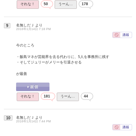
それな！
50
うーん…
178
名無しだＪ
より
9
2016年1月14日 7:18 PM
今のところ
・飯島マネが芸能界を去る代わりに、5人を事務所に残す
・そしてジュリーがメリーを引退させる
が最善
それな！
181
うーん…
44
名無しだＪ
より
10
2016年1月14日 7:44 PM