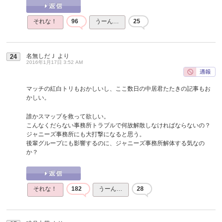
それな！
96
うーん…
25
名無しだＪ
より
24
2016年1月17日 3:52 AM
マッチの紅白トリもおかしいし、ここ数日の中居君たたきの記事もお
かしい。
誰かスマップを救って欲しい。
こんなくだらない事務所トラブルで何故解散しなければならないの？
ジャニーズ事務所にも大打撃になると思う。
後輩グループにも影響するのに、ジャニーズ事務所解体する気なの
か？
それな！
182
うーん…
28