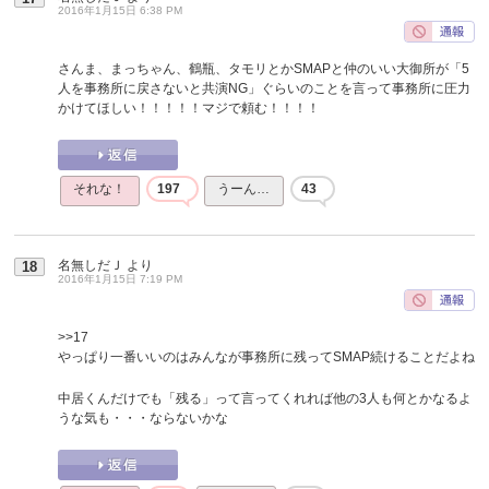
2016年1月15日 6:38 PM
さんま、まっちゃん、鶴瓶、タモリとかSMAPと仲のいい大御所が「5
人を事務所に戻さないと共演NG」ぐらいのことを言って事務所に圧力
かけてほしい！！！！！マジで頼む！！！！
それな！
197
うーん…
43
名無しだＪ
より
18
2016年1月15日 7:19 PM
>>17
やっぱり一番いいのはみんなが事務所に残ってSMAP続けることだよね
中居くんだけでも「残る」って言ってくれれば他の3人も何とかなるよ
うな気も・・・ならないかな