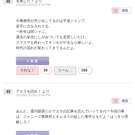
名無しだＪ
より
48
2016年1月20日 6:14 PM
今事務所が売り出してるのは平成ジャンプ。
若手に力を入れてる。
一昨年は関ジャニ。
過去の栄光にしがみついても見苦しいだけ。
スマスマも終わってキンキがやるなら嬉しいよ。
時代の流れが変わってきてるんだよ。
それな！
38
うーん…
168
アエラを読め！
より
49
2016年1月20日 9:36 PM
あんた、週刊新調とかアエラの記事を読んでいってるの？今回の事
は、ジャニーズ事務所とキムタクの起した事件なをだよ！はっきり理
解しろ！