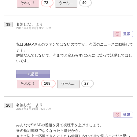
それな！
72
うーん…
40
名無しだＪ
より
19
2016年1月15日 9:20 PM
私はSMAPさんのファンではないのですが、今回のニュースに動揺して
ます。
解散なんてしないで、今までと変わらずに5人には笑って活動してほし
いです。
それな！
168
うーん…
27
名無しだＪ
より
20
2016年1月16日 7:28 AM
みんなでSMAPの番組を見て視聴率を上げましょう。
春の番組編成でなくなったら嫌だから。
今まで以上に応援できるとしたら録画しないで生で見ることだと思い