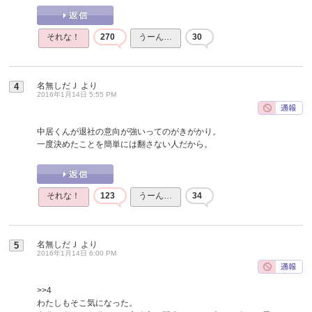
それな！
270
うーん…
30
名無しだＪ
より
4
2016年1月14日 5:55 PM
中居くんが退社の意向が強いってのがきがかり。
一度決めたことを簡単には翻さない人だから。
それな！
123
うーん…
34
名無しだＪ
より
5
2016年1月14日 6:00 PM
>>4
わたしもそこ気になった。