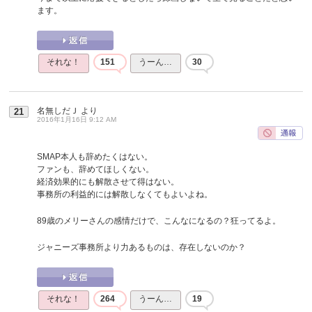
ます。
それな！
151
うーん…
30
名無しだＪ
より
21
2016年1月16日 9:12 AM
SMAP本人も辞めたくはない。
ファンも、辞めてほしくない。
経済効果的にも解散させて得はない。
事務所の利益的には解散しなくてもよいよね。
89歳のメリーさんの感情だけで、こんなになるの？狂ってるよ。
ジャニーズ事務所より力あるものは、存在しないのか？
それな！
264
うーん…
19