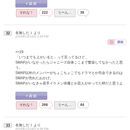
それな！
222
うーん…
38
名無しだＪ
より
32
2016年1月18日 3:35 PM
>>29
「いつまでも上がいると」って言ってるけど、
SMAPがいなかったらジャニーズ自体ここまで繁栄してなかったと思
う。
SMAP以外のメンバーがちょこちょこでもドラマとか司会できるのは
SMAPが売れたおかげ。
SMAPがいなきゃ若手イケメン俳優とか芸人がやってた枠だと思うよ
それな！
266
うーん…
44
名無しだＪ
より
33
2016年1月18日 6:56 PM