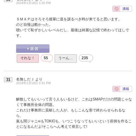
2016年1月18日 1:20 PM
ＳＭＡＰはそろそろ後輩に道を譲るべき時が来てると思います。
のど自慢は酷かった。
聴いてて恥ずかしいレベルだし、最後は綺麗な記憶で終わってほしで
す。
それな！
55
うーん…
235
名無しだＪ
より
31
2016年1月18日 2:31 PM
解散してもいいって言う人もいるけど、これはSMAPだけの問題じゃな
くて事務所全体の問題。
これだけ事務所に貢献した人が、もしこんな形で終わらせられるな
ら、
嵐も関ジャニ∞もTOKIOも、いつこうなってもいいという前例を作るこ
とになるんだよ!そこらへん考えて発言して!