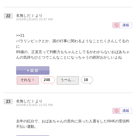
名無しだＪ
より
22
2016年1月16日 10:37 AM
>>21
パラリンピックとか、国の行事に関わるようなことたくさんしてるの
に
89歳の、正直言って判断力もちゃんとしてるかわからないおばあちゃ
んの気持ちひとつでこんなことになっちゃうの絶対おかしいよね
それな！
248
うーん…
18
名無しだＪ
より
23
2016年1月16日 12:52 PM
去年の紅白で、おばあちゃんの意向に添った人選をしたNHKの受信料
不払い運動。