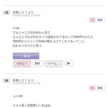
名無しだＪ
より
45
2016年1月20日 1:43 PM
>>44
でもジャニヲタ以外から見て
ちゃんとそれぞれのキャラ認知されてるのってSMAPだけだよ
SMAPがジャニーズ自体の格を上げてくれてるってこと
忘れちゃダメだと思う
それな！
203
うーん…
36
名無しだＪ
より
46
2016年1月20日 4:27 PM
ｓ
>>45
そりゃ長く芸能界にいればね。