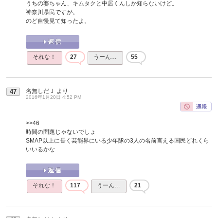
うちの婆ちゃん、キムタクと中居くんしか知らないけど。
神奈川県民ですが。
のど自慢見て知ったよ。
それな！
27
うーん…
55
名無しだＪ
より
47
2016年1月20日 4:52 PM
>>46
時間の問題じゃないでしょ
SMAP以上に長く芸能界にいる少年隊の3人の名前言える国民どれくら
いいるかな
それな！
117
うーん…
21