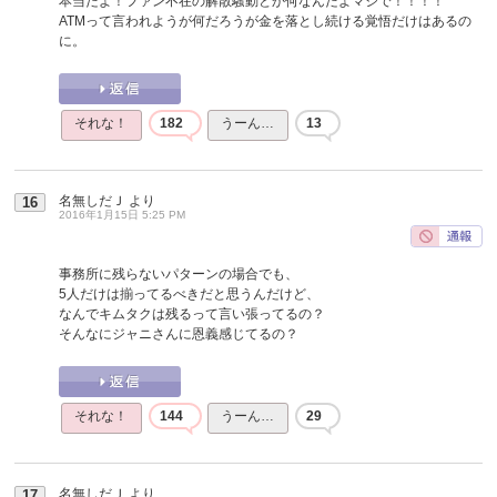
本当だよ！ファン不在の解散騒動とか何なんだよマジで！！！！
ATMって言われようが何だろうが金を落とし続ける覚悟だけはあるの
に。
それな！
182
うーん…
13
名無しだＪ
より
16
2016年1月15日 5:25 PM
事務所に残らないパターンの場合でも、
5人だけは揃ってるべきだと思うんだけど、
なんでキムタクは残るって言い張ってるの？
そんなにジャニさんに恩義感じてるの？
それな！
144
うーん…
29
名無しだＪ
より
17