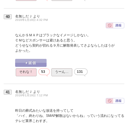
名無しだＪ
より
40
2016年1月19日 4:32 PM
なんかＳＭＡＰはブラックなイメージしかない。
ＣＭなどスポンサーは避けあると思う。
どうせなら契約が切れる９月に解散発表してさよならしたほうが
よかった。
それな！
53
うーん…
131
名無しだＪ
より
41
2016年1月19日 7:12 PM
昨日の葬式みたいな放送を持ってして
「ハイ、終わりね、SMAP解散はないからね」っていう流れになってる
テレビ業界こわすぎ。