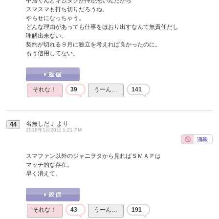
中居くんとキムタクが仲が悪いんだから
スマスマも打ち切りだろうね。
やらせになっちゃう。
どんな理由があっても仕事をほおり出すなんて無責任だし
理解出来ない。
契約が切れる９月に独立を考えれば良かったのに。
もう信用してない。
それな！
39
うーん…
141
名無しだＪ
より
44
2016年1月20日 1:21 PM
スマファン以外のジャニヲタから見ればＳＭＡＰは
マッチ的な存在。
早く消えて。
それな！
43
うーん…
191