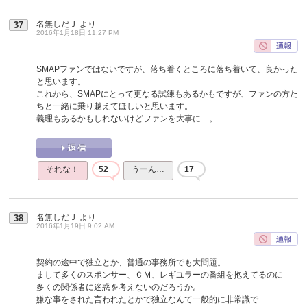
名無しだＪ
より
37
2016年1月18日 11:27 PM
SMAPファンではないですが、落ち着くところに落ち着いて、良かった
と思います。
これから、SMAPにとって更なる試練もあるかもですが、ファンの方た
ちと一緒に乗り越えてほしいと思います。
義理もあるかもしれないけどファンを大事に…。
それな！
52
うーん…
17
名無しだＪ
より
38
2016年1月19日 9:02 AM
契約の途中で独立とか、普通の事務所でも大問題。
まして多くのスポンサー、ＣＭ、レギユラーの番組を抱えてるのに
多くの関係者に迷惑を考えないのだろうか。
嫌な事をされた言われたとかで独立なんて一般的に非常識で