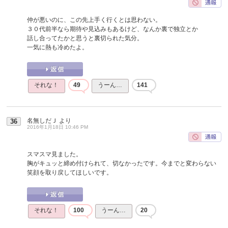
仲が悪いのに、この先上手く行くとは思わない。
３０代前半なら期待や見込みもあるけど、なんか裏で独立とか
話し合ってたかと思うと裏切られた気分。
一気に熱も冷めたよ。
それな！
49
うーん…
141
名無しだＪ
より
36
2016年1月18日 10:46 PM
スマスマ見ました。
胸がキュッと締め付けられて、切なかったです。今までと変わらない
笑顔を取り戻してほしいです。
それな！
100
うーん…
20