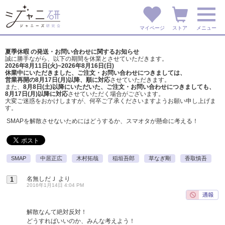
マイページ
ストア
メニュー
夏季休暇 の発送・お問い合わせに関するお知らせ
誠に勝手ながら、以下の期間を休業とさせていただきます。
2026年8月11日(火)~2026年8月16日(日)
休業中にいただきました、ご注文・お問い合わせにつきましては、
営業再開の8月17日(月)以降、順に対応
させていただきます。
また、
8月8日(土)以降にいただいた、ご注文・
お問い合わせにつきましても、
8月17日(月)以降に対応
させていただく場合がございます。
大変ご迷惑をおかけしますが、
何卒ご了承くださいますようお願い申し上げま
す。
SMAPを解散させないためにはどうするか、スマオタが懸命に考える！
SMAP
中居正広
木村拓哉
稲垣吾郎
草なぎ剛
香取慎吾
名無しだＪ
より
1
2016年1月14日 4:04 PM
解散なんて絶対反対！
どうすればいいのか、みんな考えよう！