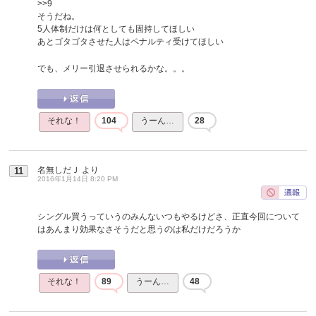
>>9
そうだね。
5人体制だけは何としても固持してほしい
あとゴタゴタさせた人はペナルティ受けてほしい
でも、メリー引退させられるかな。。。
それな！
104
うーん…
28
名無しだＪ
より
11
2016年1月14日 8:20 PM
シングル買うっていうのみんないつもやるけどさ、正直今回について
はあんまり効果なさそうだと思うのは私だけだろうか
それな！
89
うーん…
48