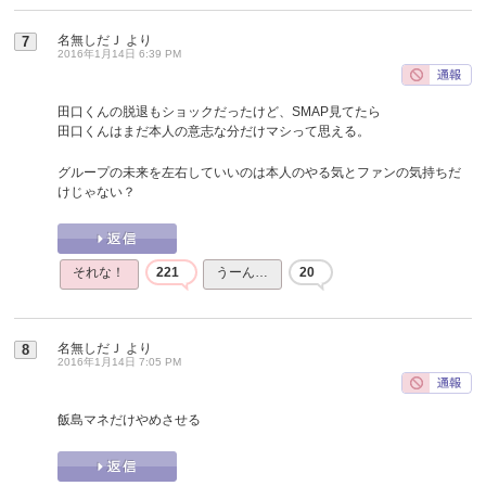
名無しだＪ
より
7
2016年1月14日 6:39 PM
田口くんの脱退もショックだったけど、SMAP見てたら
田口くんはまだ本人の意志な分だけマシって思える。
グループの未来を左右していいのは本人のやる気とファンの気持ちだ
けじゃない？
それな！
221
うーん…
20
名無しだＪ
より
8
2016年1月14日 7:05 PM
飯島マネだけやめさせる