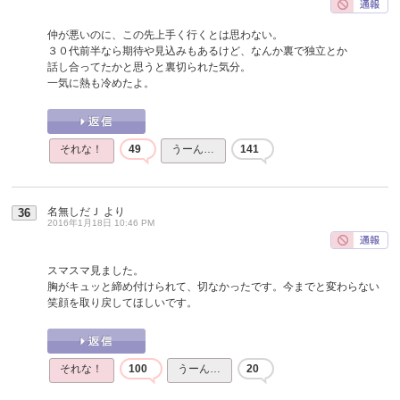
仲が悪いのに、この先上手く行くとは思わない。
３０代前半なら期待や見込みもあるけど、なんか裏で独立とか
話し合ってたかと思うと裏切られた気分。
一気に熱も冷めたよ。
それな！
49
うーん…
141
名無しだＪ
より
36
2016年1月18日 10:46 PM
スマスマ見ました。
胸がキュッと締め付けられて、切なかったです。今までと変わらない
笑顔を取り戻してほしいです。
それな！
100
うーん…
20