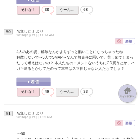
それな！
38
うーん…
68
名無しだＪ
より
50
2016年1月21日 11:14 AM
4人のあの姿、解散なんかよりずっと酷いことになっちゃったね…
解散しないで〜5人でSMAP〜なんて無責任に騒いで、苦しめてしまっ
たって考えはないの？ 本人たちのコメントないうちにCD買うとか、ハ
ガキ送るとかしてたのって本当はスマ担じゃない人たちでしょ？
それな！
46
うーん…
33
名無しだＪ
より
51
2016年1月21日 1:33 PM
>>50