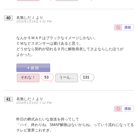
名無しだＪ
より
40
2016年1月19日 4:32 PM
なんかＳＭＡＰはブラックなイメージしかない。
ＣＭなどスポンサーは避けあると思う。
どうせなら契約が切れる９月に解散発表してさよならしたほうが
よかった。
それな！
53
うーん…
131
名無しだＪ
より
41
2016年1月19日 7:12 PM
昨日の葬式みたいな放送を持ってして
「ハイ、終わりね、SMAP解散はないからね」っていう流れになってる
テレビ業界こわすぎ。