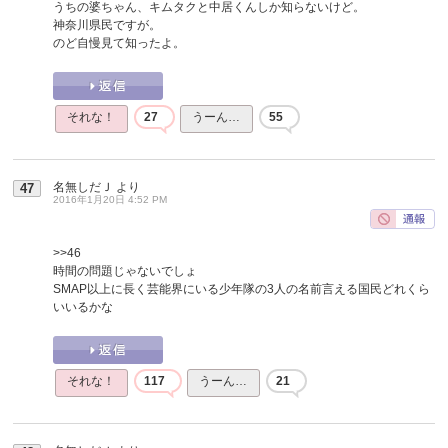
うちの婆ちゃん、キムタクと中居くんしか知らないけど。
神奈川県民ですが。
のど自慢見て知ったよ。
それな！
27
うーん…
55
名無しだＪ
より
47
2016年1月20日 4:52 PM
>>46
時間の問題じゃないでしょ
SMAP以上に長く芸能界にいる少年隊の3人の名前言える国民どれくら
いいるかな
それな！
117
うーん…
21