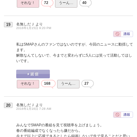
それな！
72
うーん…
40
名無しだＪ
より
19
2016年1月15日 9:20 PM
私はSMAPさんのファンではないのですが、今回のニュースに動揺して
ます。
解散なんてしないで、今までと変わらずに5人には笑って活動してほし
いです。
それな！
168
うーん…
27
名無しだＪ
より
20
2016年1月16日 7:28 AM
みんなでSMAPの番組を見て視聴率を上げましょう。
春の番組編成でなくなったら嫌だから。
今まで以上に応援できるとしたら録画しないで生で見ることだと思い