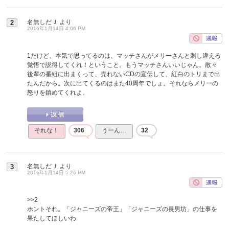
名無しだＪ
より
2
2016年1月14日 4:06 PM
1だけど、本気で思ってるのは、マッチさんがメリーさんと刺し違える
覚悟で説得してくれ！ということ。もうマッチさんいいじゃん。散々
後輩の番組に出まくって、売れないCDの宣伝して、紅白のトリまで出
たんだから。次に出てくるのはまた40周年でしょ。それならメリーの
怒りを鎮めてくれよ。
それな！
306
うーん…
32
名無しだＪ
より
3
2016年1月14日 5:26 PM
>>2
ホントそれ。「ジャニーズの帝王」「ジャニーズの長男坊」の仕事を
果たしてほしいわ