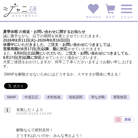
マイページ
ストア
メニュー
夏季休暇 の発送・お問い合わせに関するお知らせ
誠に勝手ながら、以下の期間を休業とさせていただきます。
2026年8月11日(火)~2026年8月16日(日)
休業中にいただきました、ご注文・お問い合わせにつきましては、
営業再開の8月17日(月)以降、順に対応
させていただきます。
また、
8月8日(土)以降にいただいた、ご注文・
お問い合わせにつきましても、
8月17日(月)以降に対応
させていただく場合がございます。
大変ご迷惑をおかけしますが、
何卒ご了承くださいますようお願い申し上げま
す。
SMAPを解散させないためにはどうするか、スマオタが懸命に考える！
SMAP
中居正広
木村拓哉
稲垣吾郎
草なぎ剛
香取慎吾
名無しだＪ
より
1
2016年1月14日 4:04 PM
解散なんて絶対反対！
どうすればいいのか、みんな考えよう！