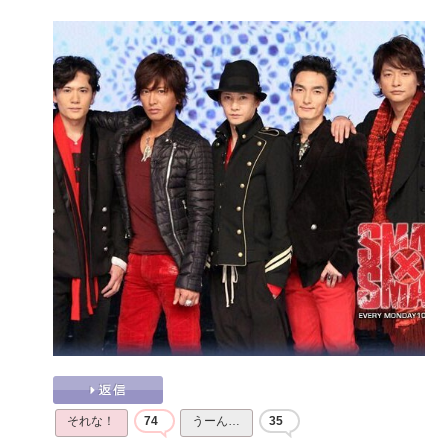
それな！
74
うーん…
35