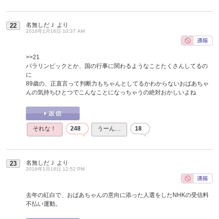
名無しだＪ
より
22
2016年1月16日 10:37 AM
>>21
パラリンピックとか、国の行事に関わるようなことたくさんしてるの
に
89歳の、正直言って判断力もちゃんとしてるかわからないおばあちゃ
んの気持ちひとつでこんなことになっちゃうの絶対おかしいよね
それな！
248
うーん…
18
名無しだＪ
より
23
2016年1月16日 12:52 PM
去年の紅白で、おばあちゃんの意向に添った人選をしたNHKの受信料
不払い運動。