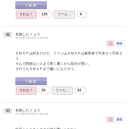
それな！
120
うーん…
8
名無しだＪ
より
42
2016年1月19日 9:18 PM
ＳＭＡＰは好きだけど、ファンはＳＭＡＰは被害者で可哀そう可哀そ
う。
そんで関係ない人まで悪く書くから気分が悪い。
そのうちＳＭＡＰまで嫌いになりそう。
それな！
50
うーん…
62
名無しだＪ
より
43
2016年1月20日 9:09 AM