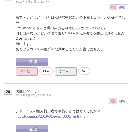
2016年1月17日 9:33 PM
嵐ファンだけど、うたばん時代中居君との下克上コントが大好きでし
た。
いつかSMAPさんと嵐の共演を期待していたので残念です。
何も出来ないけど、今まで通りSMAPさんが出てる番組は見るし音楽
CDが出れば
買います。
あとヤフコメで事務所を批判することしか書けません。
それな！
114
うーん…
24
名無しだＪ
より
28
2016年1月17日 11:36 PM
ジャニーズの絶対権力者が事態をどう捉えてるのか？
http://tocana.jp/2016/01/post_8381_entry.html