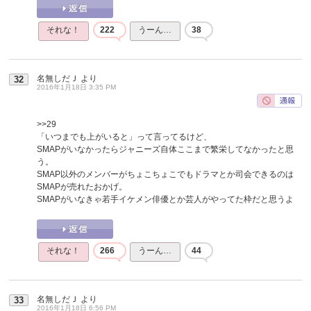
それな！
222
うーん…
38
名無しだＪ
より
32
2016年1月18日 3:35 PM
>>29
「いつまでも上がいると」って言ってるけど、
SMAPがいなかったらジャニーズ自体ここまで繁栄してなかったと思
う。
SMAP以外のメンバーがちょこちょこでもドラマとか司会できるのは
SMAPが売れたおかげ。
SMAPがいなきゃ若手イケメン俳優とか芸人がやってた枠だと思うよ
それな！
266
うーん…
44
名無しだＪ
より
33
2016年1月18日 6:56 PM