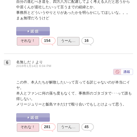
自分の進むべき道を、四方八方に配慮してよく考える人だと思うから
中居くんが退社したいって言うまでの経緯とか、
事務所とどういうやりとりがあったかを明らかにしてほしいな。。。
まぁ無理だろうけど
それな！
154
うーん…
16
名無しだＪ
より
6
2016年1月14日 6:04 PM
この件、本人たちが解散したいって言ってる訳じゃないのが本当にイ
ヤ。
本人とファンに何の落ち度もなくて、事務所のゴタゴタで･･･って誰も
得しない。
メリージュリーと飯島マネだけで殴り合いでもしとけよって思う。
それな！
281
うーん…
45