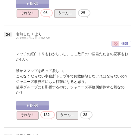
それな！
96
うーん…
25
名無しだＪ
より
24
2016年1月17日 3:52 AM
マッチの紅白トリもおかしいし、ここ数日の中居君たたきの記事もお
かしい。
誰かスマップを救って欲しい。
こんなくだらない事務所トラブルで何故解散しなければならないの？
ジャニーズ事務所にも大打撃になると思う。
後輩グループにも影響するのに、ジャニーズ事務所解体する気なの
か？
それな！
182
うーん…
28