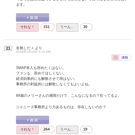
ます。
それな！
151
うーん…
30
名無しだＪ
より
21
2016年1月16日 9:12 AM
SMAP本人も辞めたくはない。
ファンも、辞めてほしくない。
経済効果的にも解散させて得はない。
事務所の利益的には解散しなくてもよいよね。
89歳のメリーさんの感情だけで、こんなになるの？狂ってるよ。
ジャニーズ事務所より力あるものは、存在しないのか？
それな！
264
うーん…
19