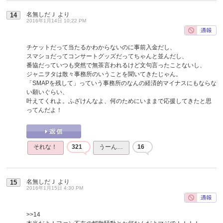
名無しだＪ
より
14
2016年1月14日 10:22 PM
チケットだって当たるかわからないのに事前入金だし、
スマショだってコンサートグッズだってちゃんと並んだし、
番協だっていつも突然で無茶言われるけど文句言ったことないし、
ジャニヲタは散々事務所のいうことを聞いてきたじゃん。
「SMAPを残して」っていう事務所のなんの経済的マイナスにもならな
い願いぐらい、
叶えてくれよ。ふざけんなよ、何のためにいままで応援してきたと思
ってんだよ！
それな！
321
うーん…
16
名無しだＪ
より
15
2016年1月15日 4:30 PM
>>14