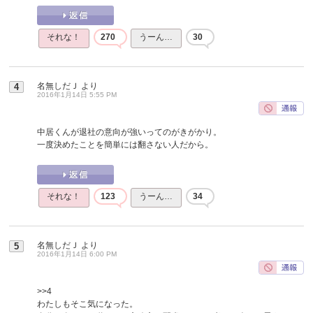
それな！
270
うーん…
30
名無しだＪ
より
4
2016年1月14日 5:55 PM
中居くんが退社の意向が強いってのがきがかり。
一度決めたことを簡単には翻さない人だから。
それな！
123
うーん…
34
名無しだＪ
より
5
2016年1月14日 6:00 PM
>>4
わたしもそこ気になった。