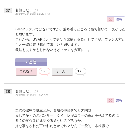
名無しだＪ
より
37
2016年1月18日 11:27 PM
SMAPファンではないですが、落ち着くところに落ち着いて、良かった
と思います。
これから、SMAPにとって更なる試練もあるかもですが、ファンの方た
ちと一緒に乗り越えてほしいと思います。
義理もあるかもしれないけどファンを大事に…。
それな！
52
うーん…
17
名無しだＪ
より
38
2016年1月19日 9:02 AM
契約の途中で独立とか、普通の事務所でも大問題。
まして多くのスポンサー、ＣＭ、レギユラーの番組を抱えてるのに
多くの関係者に迷惑を考えないのだろうか。
嫌な事をされた言われたとかで独立なんて一般的に非常識で