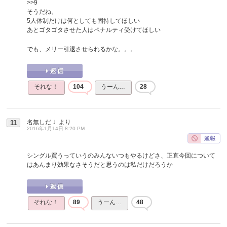
>>9
そうだね。
5人体制だけは何としても固持してほしい
あとゴタゴタさせた人はペナルティ受けてほしい
でも、メリー引退させられるかな。。。
それな！
104
うーん…
28
名無しだＪ
より
11
2016年1月14日 8:20 PM
シングル買うっていうのみんないつもやるけどさ、正直今回について
はあんまり効果なさそうだと思うのは私だけだろうか
それな！
89
うーん…
48