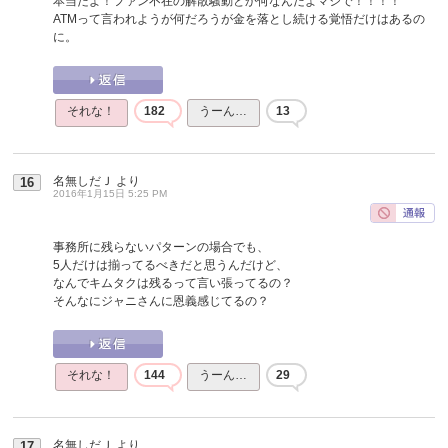
本当だよ！ファン不在の解散騒動とか何なんだよマジで！！！！
ATMって言われようが何だろうが金を落とし続ける覚悟だけはあるの
に。
それな！
182
うーん…
13
名無しだＪ
より
16
2016年1月15日 5:25 PM
事務所に残らないパターンの場合でも、
5人だけは揃ってるべきだと思うんだけど、
なんでキムタクは残るって言い張ってるの？
そんなにジャニさんに恩義感じてるの？
それな！
144
うーん…
29
名無しだＪ
より
17