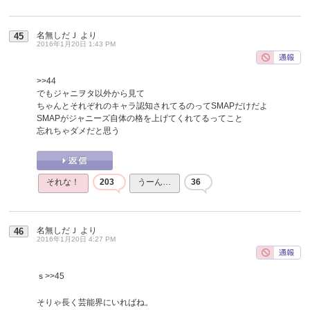
名無しだＪ
より
45
2016年1月20日 1:43 PM
>>44
でもジャニヲタ以外から見て
ちゃんとそれぞれのキャラ認知されてるのってSMAPだけだよ
SMAPがジャニーズ自体の格を上げてくれてるってこと
忘れちゃダメだと思う
それな！
203
うーん…
36
名無しだＪ
より
46
2016年1月20日 4:27 PM
ｓ
>>45
そりゃ長く芸能界にいればね。