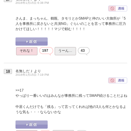
2016年1月15日 6:38 PM
さんま、まっちゃん、鶴瓶、タモリとかSMAPと仲のいい大御所が「5
人を事務所に戻さないと共演NG」ぐらいのことを言って事務所に圧力
かけてほしい！！！！！マジで頼む！！！！
それな！
197
うーん…
43
名無しだＪ
より
18
2016年1月15日 7:19 PM
>>17
やっぱり一番いいのはみんなが事務所に残ってSMAP続けることだよね
中居くんだけでも「残る」って言ってくれれば他の3人も何とかなるよ
うな気も・・・ならないかな