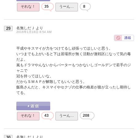
それな！
35
うーん…
8
名無しだＪ
より
29
2016年1月18日 8:54 AM
平成やキスマイが力をつけてるし頑張ってほしいと思う。
いつまでも上がいると下は居場所が無く活動が激戦区になって気の毒
だよ。
嵐もドラマやんないからバーターもつかないしゴールデンで若手のジ
ャニで
冠を持ってほしいな。
だからＳＭＡＰが解散してもいいと思う。
飯島さんだと、キスマイやセクゾの仕事の格差が腹が立ったし期待し
てる。
それな！
43
うーん…
208
名無しだＪ
より
30