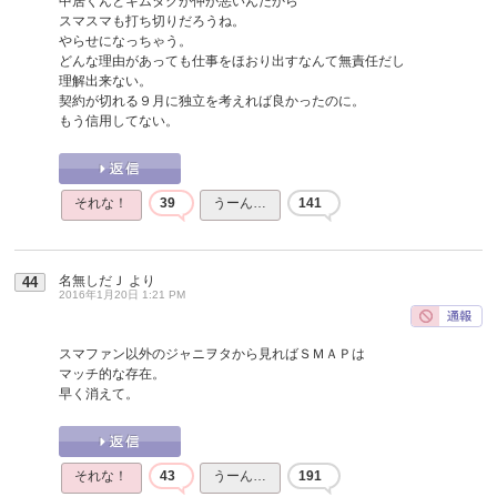
中居くんとキムタクが仲が悪いんだから
スマスマも打ち切りだろうね。
やらせになっちゃう。
どんな理由があっても仕事をほおり出すなんて無責任だし
理解出来ない。
契約が切れる９月に独立を考えれば良かったのに。
もう信用してない。
それな！
39
うーん…
141
名無しだＪ
より
44
2016年1月20日 1:21 PM
スマファン以外のジャニヲタから見ればＳＭＡＰは
マッチ的な存在。
早く消えて。
それな！
43
うーん…
191