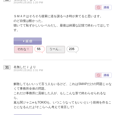
2016年1月18日 1:20 PM
ＳＭＡＰはそろそろ後輩に道を譲るべき時が来てると思います。
のど自慢は酷かった。
聴いてて恥ずかしいレベルだし、最後は綺麗な記憶で終わってほしで
す。
それな！
55
うーん…
235
名無しだＪ
より
31
2016年1月18日 2:31 PM
解散してもいいって言う人もいるけど、これはSMAPだけの問題じゃな
くて事務所全体の問題。
これだけ事務所に貢献した人が、もしこんな形で終わらせられるな
ら、
嵐も関ジャニ∞もTOKIOも、いつこうなってもいいという前例を作るこ
とになるんだよ!そこらへん考えて発言して!