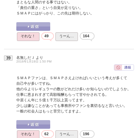
まともな人間のする事ではない。
「責任の重さ」という自覚が足りない。
ＳＭＡＰにはがっかり、この先は期待しない。
それな！
49
うーん…
164
名無しだＪ
より
39
2016年1月19日 1:50 PM
ＳＭＡＰファンは、ＳＭＡＰさえよければいいという考えが多くて
自己中が多いですね。
他のＧよりレギュラーの数がどれだけ多いか知らないのでしようか。
仕事に恵まれすぎて高額報酬もらって甘やかされてる。
中居くん年に５億１千万以上貰ってます。
少しは嫌なことがあっても事務所やファンを裏切るなと言いたい。
一般の社会人はもっと苦労してますよ。
それな！
62
うーん…
196