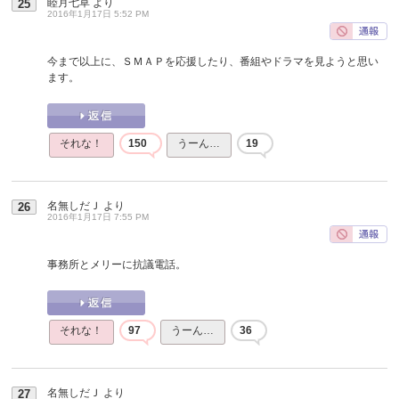
睦月七草
より
25
2016年1月17日 5:52 PM
今まで以上に、ＳＭＡＰを応援したり、番組やドラマを見ようと思い
ます。
それな！
150
うーん…
19
名無しだＪ
より
26
2016年1月17日 7:55 PM
事務所とメリーに抗議電話。
それな！
97
うーん…
36
名無しだＪ
より
27