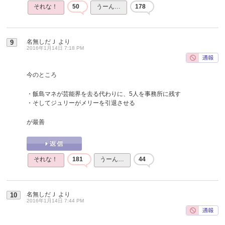
それな！
50
うーん…
178
名無しだＪ
より
9
2016年1月14日 7:18 PM
今のところ
・飯島マネが芸能界を去る代わりに、5人を事務所に残す
・そしてジュリーがメリーを引退させる
が最善
それな！
181
うーん…
44
名無しだＪ
より
10
2016年1月14日 7:44 PM