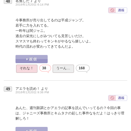
名無しだＪ
より
48
2016年1月20日 6:14 PM
今事務所が売り出してるのは平成ジャンプ。
若手に力を入れてる。
一昨年は関ジャニ。
過去の栄光にしがみついても見苦しいだけ。
スマスマも終わってキンキがやるなら嬉しいよ。
時代の流れが変わってきてるんだよ。
それな！
38
うーん…
168
アエラを読め！
より
49
2016年1月20日 9:36 PM
あんた、週刊新調とかアエラの記事を読んでいってるの？今回の事
は、ジャニーズ事務所とキムタクの起した事件なをだよ！はっきり理
解しろ！