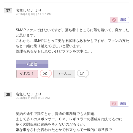
名無しだＪ
より
37
2016年1月18日 11:27 PM
SMAPファンではないですが、落ち着くところに落ち着いて、良かった
と思います。
これから、SMAPにとって更なる試練もあるかもですが、ファンの方た
ちと一緒に乗り越えてほしいと思います。
義理もあるかもしれないけどファンを大事に…。
それな！
52
うーん…
17
名無しだＪ
より
38
2016年1月19日 9:02 AM
契約の途中で独立とか、普通の事務所でも大問題。
まして多くのスポンサー、ＣＭ、レギユラーの番組を抱えてるのに
多くの関係者に迷惑を考えないのだろうか。
嫌な事をされた言われたとかで独立なんて一般的に非常識で