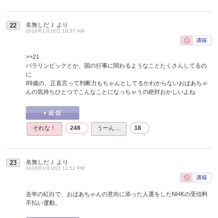
名無しだＪ
より
22
2016年1月16日 10:37 AM
>>21
パラリンピックとか、国の行事に関わるようなことたくさんしてるの
に
89歳の、正直言って判断力もちゃんとしてるかわからないおばあちゃ
んの気持ちひとつでこんなことになっちゃうの絶対おかしいよね
それな！
248
うーん…
18
名無しだＪ
より
23
2016年1月16日 12:52 PM
去年の紅白で、おばあちゃんの意向に添った人選をしたNHKの受信料
不払い運動。