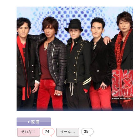
それな！
74
うーん…
35