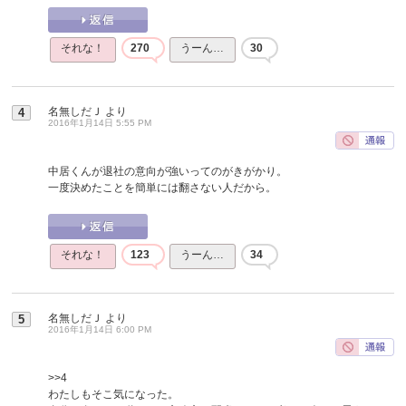
それな！
270
うーん…
30
名無しだＪ
より
4
2016年1月14日 5:55 PM
中居くんが退社の意向が強いってのがきがかり。
一度決めたことを簡単には翻さない人だから。
それな！
123
うーん…
34
名無しだＪ
より
5
2016年1月14日 6:00 PM
>>4
わたしもそこ気になった。