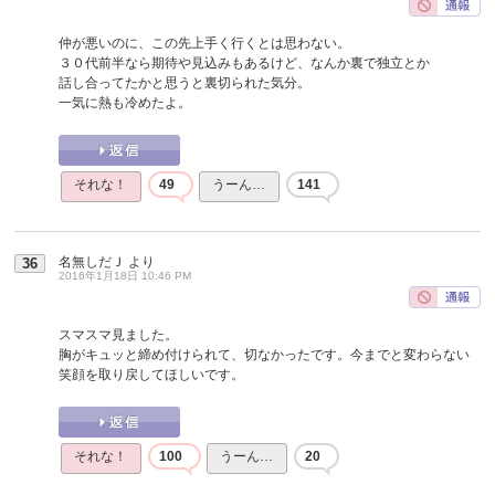
仲が悪いのに、この先上手く行くとは思わない。
３０代前半なら期待や見込みもあるけど、なんか裏で独立とか
話し合ってたかと思うと裏切られた気分。
一気に熱も冷めたよ。
それな！
49
うーん…
141
名無しだＪ
より
36
2016年1月18日 10:46 PM
スマスマ見ました。
胸がキュッと締め付けられて、切なかったです。今までと変わらない
笑顔を取り戻してほしいです。
それな！
100
うーん…
20