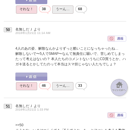
それな！
38
うーん…
68
名無しだＪ
より
50
2016年1月21日 11:14 AM
4人のあの姿、解散なんかよりずっと酷いことになっちゃったね…
解散しないで〜5人でSMAP〜なんて無責任に騒いで、苦しめてしまっ
たって考えはないの？ 本人たちのコメントないうちにCD買うとか、ハ
ガキ送るとかしてたのって本当はスマ担じゃない人たちでしょ？
それな！
46
うーん…
33
名無しだＪ
より
51
2016年1月21日 1:33 PM
>>50