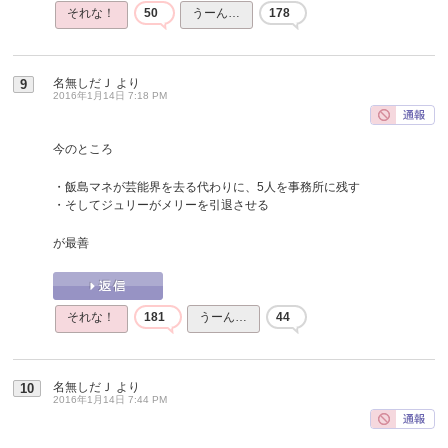
それな！
50
うーん…
178
名無しだＪ
より
9
2016年1月14日 7:18 PM
今のところ
・飯島マネが芸能界を去る代わりに、5人を事務所に残す
・そしてジュリーがメリーを引退させる
が最善
それな！
181
うーん…
44
名無しだＪ
より
10
2016年1月14日 7:44 PM