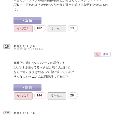
本当だよ！ファン不在の解散騒動とか何なんだよマジで！！！！
ATMって言われようが何だろうが金を落とし続ける覚悟だけはあるの
に。
それな！
182
うーん…
13
名無しだＪ
より
16
2016年1月15日 5:25 PM
事務所に残らないパターンの場合でも、
5人だけは揃ってるべきだと思うんだけど、
なんでキムタクは残るって言い張ってるの？
そんなにジャニさんに恩義感じてるの？
それな！
144
うーん…
29
名無しだＪ
より
17