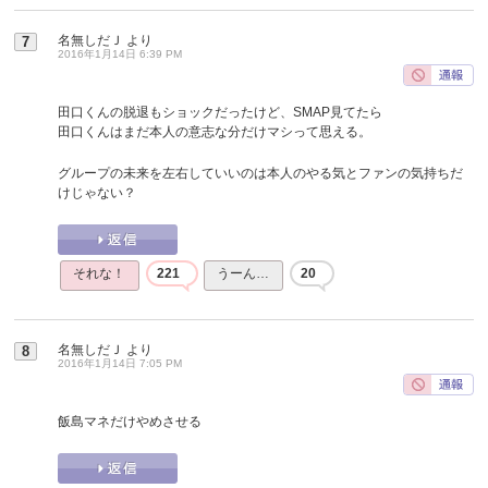
名無しだＪ
より
7
2016年1月14日 6:39 PM
田口くんの脱退もショックだったけど、SMAP見てたら
田口くんはまだ本人の意志な分だけマシって思える。
グループの未来を左右していいのは本人のやる気とファンの気持ちだ
けじゃない？
それな！
221
うーん…
20
名無しだＪ
より
8
2016年1月14日 7:05 PM
飯島マネだけやめさせる