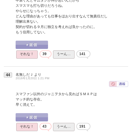
中居くんとキムタクが仲が悪いんだから
スマスマも打ち切りだろうね。
やらせになっちゃう。
どんな理由があっても仕事をほおり出すなんて無責任だし
理解出来ない。
契約が切れる９月に独立を考えれば良かったのに。
もう信用してない。
それな！
39
うーん…
141
名無しだＪ
より
44
2016年1月20日 1:21 PM
スマファン以外のジャニヲタから見ればＳＭＡＰは
マッチ的な存在。
早く消えて。
それな！
43
うーん…
191