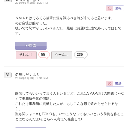
2016年1月18日 1:20 PM
ＳＭＡＰはそろそろ後輩に道を譲るべき時が来てると思います。
のど自慢は酷かった。
聴いてて恥ずかしいレベルだし、最後は綺麗な記憶で終わってほしで
す。
それな！
55
うーん…
235
名無しだＪ
より
31
2016年1月18日 2:31 PM
解散してもいいって言う人もいるけど、これはSMAPだけの問題じゃな
くて事務所全体の問題。
これだけ事務所に貢献した人が、もしこんな形で終わらせられるな
ら、
嵐も関ジャニ∞もTOKIOも、いつこうなってもいいという前例を作るこ
とになるんだよ!そこらへん考えて発言して!