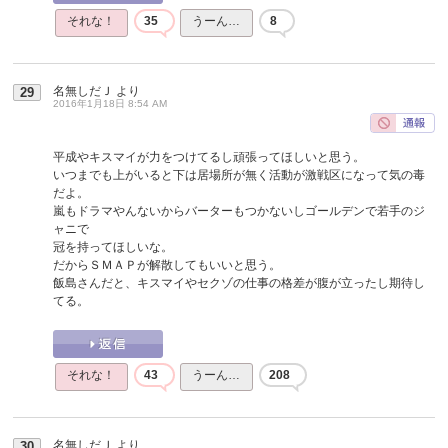
それな！
35
うーん…
8
名無しだＪ
より
29
2016年1月18日 8:54 AM
平成やキスマイが力をつけてるし頑張ってほしいと思う。
いつまでも上がいると下は居場所が無く活動が激戦区になって気の毒
だよ。
嵐もドラマやんないからバーターもつかないしゴールデンで若手のジ
ャニで
冠を持ってほしいな。
だからＳＭＡＰが解散してもいいと思う。
飯島さんだと、キスマイやセクゾの仕事の格差が腹が立ったし期待し
てる。
それな！
43
うーん…
208
名無しだＪ
より
30