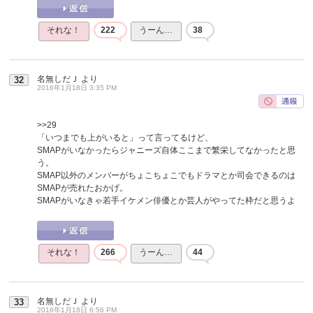
それな！
222
うーん…
38
名無しだＪ
より
32
2016年1月18日 3:35 PM
>>29
「いつまでも上がいると」って言ってるけど、
SMAPがいなかったらジャニーズ自体ここまで繁栄してなかったと思
う。
SMAP以外のメンバーがちょこちょこでもドラマとか司会できるのは
SMAPが売れたおかげ。
SMAPがいなきゃ若手イケメン俳優とか芸人がやってた枠だと思うよ
それな！
266
うーん…
44
名無しだＪ
より
33
2016年1月18日 6:56 PM