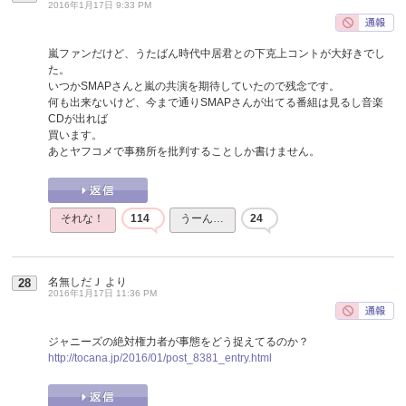
2016年1月17日 9:33 PM
嵐ファンだけど、うたばん時代中居君との下克上コントが大好きでし
た。
いつかSMAPさんと嵐の共演を期待していたので残念です。
何も出来ないけど、今まで通りSMAPさんが出てる番組は見るし音楽
CDが出れば
買います。
あとヤフコメで事務所を批判することしか書けません。
それな！
114
うーん…
24
名無しだＪ
より
28
2016年1月17日 11:36 PM
ジャニーズの絶対権力者が事態をどう捉えてるのか？
http://tocana.jp/2016/01/post_8381_entry.html