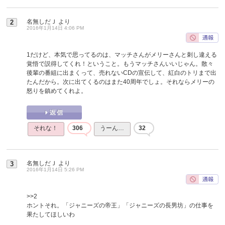
名無しだＪ
より
2
2016年1月14日 4:06 PM
1だけど、本気で思ってるのは、マッチさんがメリーさんと刺し違える
覚悟で説得してくれ！ということ。もうマッチさんいいじゃん。散々
後輩の番組に出まくって、売れないCDの宣伝して、紅白のトリまで出
たんだから。次に出てくるのはまた40周年でしょ。それならメリーの
怒りを鎮めてくれよ。
それな！
306
うーん…
32
名無しだＪ
より
3
2016年1月14日 5:26 PM
>>2
ホントそれ。「ジャニーズの帝王」「ジャニーズの長男坊」の仕事を
果たしてほしいわ