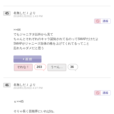
名無しだＪ
より
45
2016年1月20日 1:43 PM
>>44
でもジャニヲタ以外から見て
ちゃんとそれぞれのキャラ認知されてるのってSMAPだけだよ
SMAPがジャニーズ自体の格を上げてくれてるってこと
忘れちゃダメだと思う
それな！
203
うーん…
36
名無しだＪ
より
46
2016年1月20日 4:27 PM
ｓ
>>45
そりゃ長く芸能界にいればね。