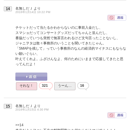
名無しだＪ
より
14
2016年1月14日 10:22 PM
チケットだって当たるかわからないのに事前入金だし、
スマショだってコンサートグッズだってちゃんと並んだし、
番協だっていつも突然で無茶言われるけど文句言ったことないし、
ジャニヲタは散々事務所のいうことを聞いてきたじゃん。
「SMAPを残して」っていう事務所のなんの経済的マイナスにもならな
い願いぐらい、
叶えてくれよ。ふざけんなよ、何のためにいままで応援してきたと思
ってんだよ！
それな！
321
うーん…
16
名無しだＪ
より
15
2016年1月15日 4:30 PM
>>14