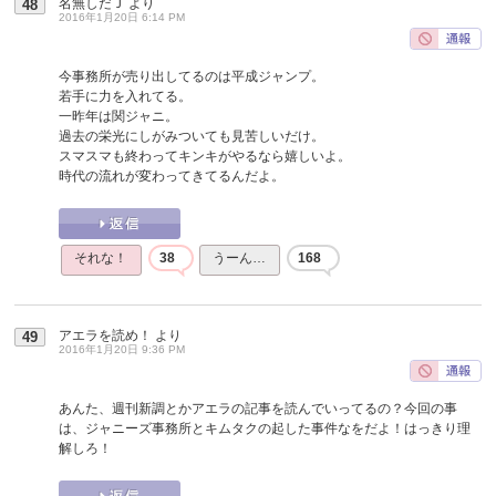
名無しだＪ
より
48
2016年1月20日 6:14 PM
今事務所が売り出してるのは平成ジャンプ。
若手に力を入れてる。
一昨年は関ジャニ。
過去の栄光にしがみついても見苦しいだけ。
スマスマも終わってキンキがやるなら嬉しいよ。
時代の流れが変わってきてるんだよ。
それな！
38
うーん…
168
アエラを読め！
より
49
2016年1月20日 9:36 PM
あんた、週刊新調とかアエラの記事を読んでいってるの？今回の事
は、ジャニーズ事務所とキムタクの起した事件なをだよ！はっきり理
解しろ！