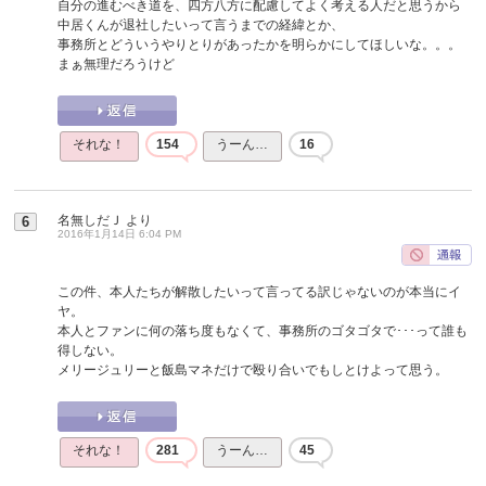
自分の進むべき道を、四方八方に配慮してよく考える人だと思うから
中居くんが退社したいって言うまでの経緯とか、
事務所とどういうやりとりがあったかを明らかにしてほしいな。。。
まぁ無理だろうけど
それな！
154
うーん…
16
名無しだＪ
より
6
2016年1月14日 6:04 PM
この件、本人たちが解散したいって言ってる訳じゃないのが本当にイ
ヤ。
本人とファンに何の落ち度もなくて、事務所のゴタゴタで･･･って誰も
得しない。
メリージュリーと飯島マネだけで殴り合いでもしとけよって思う。
それな！
281
うーん…
45