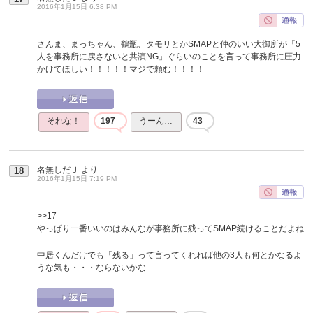
2016年1月15日 6:38 PM
さんま、まっちゃん、鶴瓶、タモリとかSMAPと仲のいい大御所が「5
人を事務所に戻さないと共演NG」ぐらいのことを言って事務所に圧力
かけてほしい！！！！！マジで頼む！！！！
それな！
197
うーん…
43
名無しだＪ
より
18
2016年1月15日 7:19 PM
>>17
やっぱり一番いいのはみんなが事務所に残ってSMAP続けることだよね
中居くんだけでも「残る」って言ってくれれば他の3人も何とかなるよ
うな気も・・・ならないかな