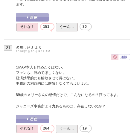
ます。
それな！
151
うーん…
30
名無しだＪ
より
21
2016年1月16日 9:12 AM
SMAP本人も辞めたくはない。
ファンも、辞めてほしくない。
経済効果的にも解散させて得はない。
事務所の利益的には解散しなくてもよいよね。
89歳のメリーさんの感情だけで、こんなになるの？狂ってるよ。
ジャニーズ事務所より力あるものは、存在しないのか？
それな！
264
うーん…
19