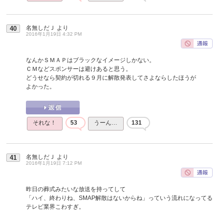
名無しだＪ
より
40
2016年1月19日 4:32 PM
なんかＳＭＡＰはブラックなイメージしかない。
ＣＭなどスポンサーは避けあると思う。
どうせなら契約が切れる９月に解散発表してさよならしたほうが
よかった。
それな！
53
うーん…
131
名無しだＪ
より
41
2016年1月19日 7:12 PM
昨日の葬式みたいな放送を持ってして
「ハイ、終わりね、SMAP解散はないからね」っていう流れになってる
テレビ業界こわすぎ。