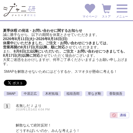
マイページ
ストア
メニュー
夏季休暇 の発送・お問い合わせに関するお知らせ
誠に勝手ながら、以下の期間を休業とさせていただきます。
2026年8月11日(火)~2026年8月16日(日)
休業中にいただきました、ご注文・お問い合わせにつきましては、
営業再開の8月17日(月)以降、順に対応
させていただきます。
また、
8月8日(土)以降にいただいた、ご注文・
お問い合わせにつきましても、
8月17日(月)以降に対応
させていただく場合がございます。
大変ご迷惑をおかけしますが、
何卒ご了承くださいますようお願い申し上げま
す。
SMAPを解散させないためにはどうするか、スマオタが懸命に考える！
SMAP
中居正広
木村拓哉
稲垣吾郎
草なぎ剛
香取慎吾
名無しだＪ
より
1
2016年1月14日 4:04 PM
解散なんて絶対反対！
どうすればいいのか、みんな考えよう！