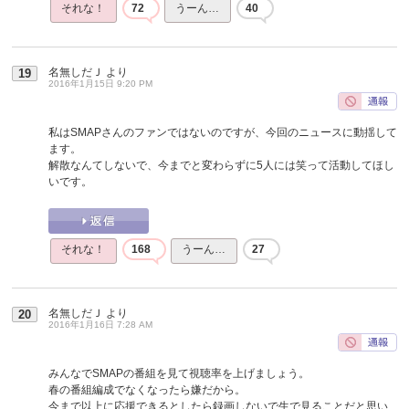
それな！
72
うーん…
40
名無しだＪ
より
19
2016年1月15日 9:20 PM
私はSMAPさんのファンではないのですが、今回のニュースに動揺して
ます。
解散なんてしないで、今までと変わらずに5人には笑って活動してほし
いです。
それな！
168
うーん…
27
名無しだＪ
より
20
2016年1月16日 7:28 AM
みんなでSMAPの番組を見て視聴率を上げましょう。
春の番組編成でなくなったら嫌だから。
今まで以上に応援できるとしたら録画しないで生で見ることだと思い