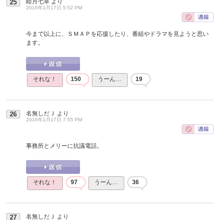
睦月七草
より
25
2016年1月17日 5:52 PM
今まで以上に、ＳＭＡＰを応援したり、番組やドラマを見ようと思い
ます。
それな！
150
うーん…
19
名無しだＪ
より
26
2016年1月17日 7:55 PM
事務所とメリーに抗議電話。
それな！
97
うーん…
36
名無しだＪ
より
27