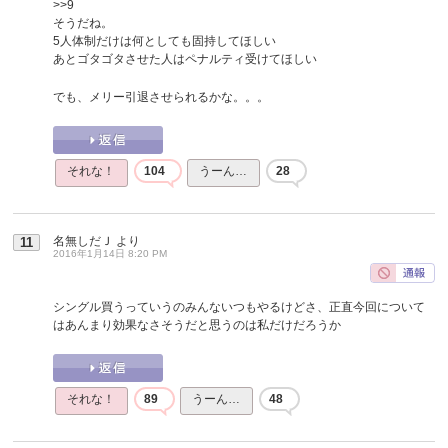
>>9
そうだね。
5人体制だけは何としても固持してほしい
あとゴタゴタさせた人はペナルティ受けてほしい
でも、メリー引退させられるかな。。。
それな！
104
うーん…
28
名無しだＪ
より
11
2016年1月14日 8:20 PM
シングル買うっていうのみんないつもやるけどさ、正直今回について
はあんまり効果なさそうだと思うのは私だけだろうか
それな！
89
うーん…
48