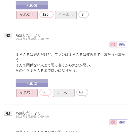
それな！
120
うーん…
8
名無しだＪ
より
42
2016年1月19日 9:18 PM
ＳＭＡＰは好きだけど、ファンはＳＭＡＰは被害者で可哀そう可哀そ
う。
そんで関係ない人まで悪く書くから気分が悪い。
そのうちＳＭＡＰまで嫌いになりそう。
それな！
50
うーん…
62
名無しだＪ
より
43
2016年1月20日 9:09 AM