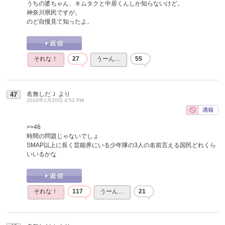
うちの婆ちゃん、キムタクと中居くんしか知らないけど。
神奈川県民ですが。
のど自慢見て知ったよ。
それな！
27
うーん…
55
名無しだＪ
より
47
2016年1月20日 4:52 PM
>>46
時間の問題じゃないでしょ
SMAP以上に長く芸能界にいる少年隊の3人の名前言える国民どれくら
いいるかな
それな！
117
うーん…
21