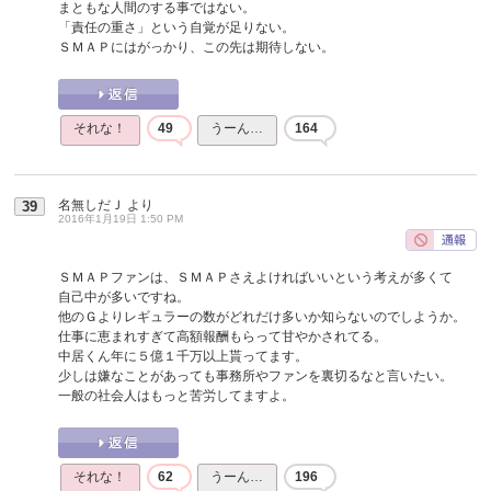
まともな人間のする事ではない。
「責任の重さ」という自覚が足りない。
ＳＭＡＰにはがっかり、この先は期待しない。
それな！
49
うーん…
164
名無しだＪ
より
39
2016年1月19日 1:50 PM
ＳＭＡＰファンは、ＳＭＡＰさえよければいいという考えが多くて
自己中が多いですね。
他のＧよりレギュラーの数がどれだけ多いか知らないのでしようか。
仕事に恵まれすぎて高額報酬もらって甘やかされてる。
中居くん年に５億１千万以上貰ってます。
少しは嫌なことがあっても事務所やファンを裏切るなと言いたい。
一般の社会人はもっと苦労してますよ。
それな！
62
うーん…
196