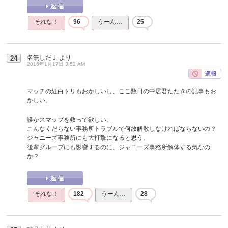
それな！
96
うーん…
25
名無しだＪ
より
24
2016年1月17日 3:52 AM
マッチの紅白トリもおかしいし、ここ数日の中居君たたきの記事もお
かしい。
誰かスマップを救って欲しい。
こんなくだらない事務所トラブルで何故解散しなければならないの？
ジャニーズ事務所にも大打撃になると思う。
後輩グループにも影響するのに、ジャニーズ事務所解体する気なの
か？
それな！
182
うーん…
28