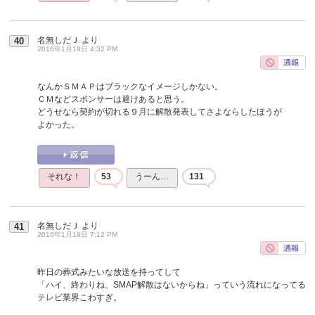
名無しだＪ
より
40
2016年1月19日 4:32 PM
なんかＳＭＡＰはブラックなイメージしかない。
ＣＭなどスポンサーは避けあると思う。
どうせなら契約が切れる９月に解散発表してさよならしたほうが
よかった。
それな！
53
うーん…
131
名無しだＪ
より
41
2016年1月19日 7:12 PM
昨日の葬式みたいな放送を持ってして
「ハイ、終わりね、SMAP解散はないからね」っていう流れになってる
テレビ業界こわすぎ。