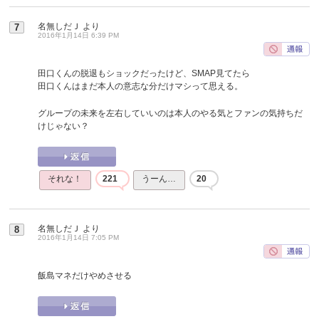
名無しだＪ
より
7
2016年1月14日 6:39 PM
田口くんの脱退もショックだったけど、SMAP見てたら
田口くんはまだ本人の意志な分だけマシって思える。
グループの未来を左右していいのは本人のやる気とファンの気持ちだ
けじゃない？
それな！
221
うーん…
20
名無しだＪ
より
8
2016年1月14日 7:05 PM
飯島マネだけやめさせる