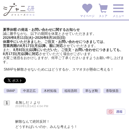
マイページ
ストア
メニュー
夏季休暇 の発送・お問い合わせに関するお知らせ
誠に勝手ながら、以下の期間を休業とさせていただきます。
2026年8月11日(火)~2026年8月16日(日)
休業中にいただきました、ご注文・お問い合わせにつきましては、
営業再開の8月17日(月)以降、順に対応
させていただきます。
また、
8月8日(土)以降にいただいた、ご注文・
お問い合わせにつきましても、
8月17日(月)以降に対応
させていただく場合がございます。
大変ご迷惑をおかけしますが、
何卒ご了承くださいますようお願い申し上げま
す。
SMAPを解散させないためにはどうするか、スマオタが懸命に考える！
SMAP
中居正広
木村拓哉
稲垣吾郎
草なぎ剛
香取慎吾
名無しだＪ
より
1
2016年1月14日 4:04 PM
解散なんて絶対反対！
どうすればいいのか、みんな考えよう！