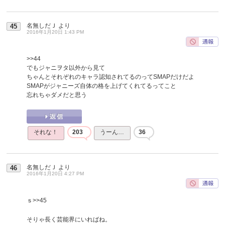
名無しだＪ
より
45
2016年1月20日 1:43 PM
>>44
でもジャニヲタ以外から見て
ちゃんとそれぞれのキャラ認知されてるのってSMAPだけだよ
SMAPがジャニーズ自体の格を上げてくれてるってこと
忘れちゃダメだと思う
それな！
203
うーん…
36
名無しだＪ
より
46
2016年1月20日 4:27 PM
ｓ
>>45
そりゃ長く芸能界にいればね。