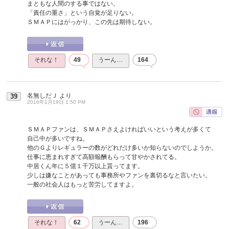
まともな人間のする事ではない。
「責任の重さ」という自覚が足りない。
ＳＭＡＰにはがっかり、この先は期待しない。
それな！
49
うーん…
164
名無しだＪ
より
39
2016年1月19日 1:50 PM
ＳＭＡＰファンは、ＳＭＡＰさえよければいいという考えが多くて
自己中が多いですね。
他のＧよりレギュラーの数がどれだけ多いか知らないのでしようか。
仕事に恵まれすぎて高額報酬もらって甘やかされてる。
中居くん年に５億１千万以上貰ってます。
少しは嫌なことがあっても事務所やファンを裏切るなと言いたい。
一般の社会人はもっと苦労してますよ。
それな！
62
うーん…
196