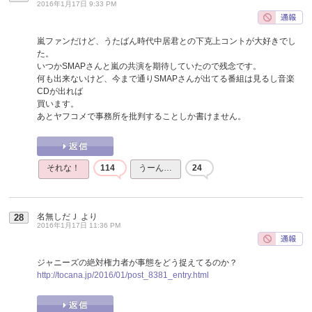
2016年1月17日 9:33 PM
嵐ファンだけど、うたばん時代中居君との下克上コントが大好きでし
た。
いつかSMAPさんと嵐の共演を期待していたので残念です。
何も出来ないけど、今まで通りSMAPさんが出てる番組は見るし音楽
CDが出れば
買います。
あとヤフコメで事務所を批判することしか書けません。
それな！
114
うーん…
24
名無しだＪ
より
28
2016年1月17日 11:36 PM
ジャニーズの絶対権力者が事態をどう捉えてるのか？
http://tocana.jp/2016/01/post_8381_entry.html