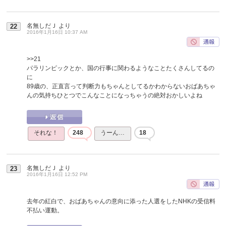
名無しだＪ
より
22
2016年1月16日 10:37 AM
>>21
パラリンピックとか、国の行事に関わるようなことたくさんしてるの
に
89歳の、正直言って判断力もちゃんとしてるかわからないおばあちゃ
んの気持ちひとつでこんなことになっちゃうの絶対おかしいよね
それな！
248
うーん…
18
名無しだＪ
より
23
2016年1月16日 12:52 PM
去年の紅白で、おばあちゃんの意向に添った人選をしたNHKの受信料
不払い運動。