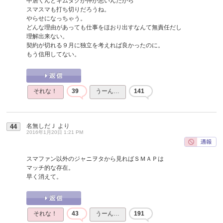
中居くんとキムタクが仲が悪いんだから
スマスマも打ち切りだろうね。
やらせになっちゃう。
どんな理由があっても仕事をほおり出すなんて無責任だし
理解出来ない。
契約が切れる９月に独立を考えれば良かったのに。
もう信用してない。
それな！
39
うーん…
141
名無しだＪ
より
44
2016年1月20日 1:21 PM
スマファン以外のジャニヲタから見ればＳＭＡＰは
マッチ的な存在。
早く消えて。
それな！
43
うーん…
191