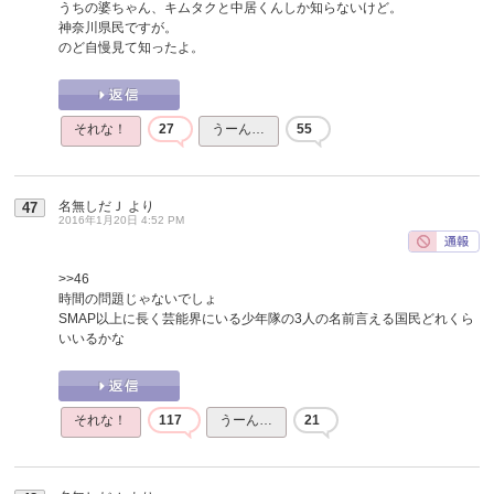
うちの婆ちゃん、キムタクと中居くんしか知らないけど。
神奈川県民ですが。
のど自慢見て知ったよ。
それな！
27
うーん…
55
名無しだＪ
より
47
2016年1月20日 4:52 PM
>>46
時間の問題じゃないでしょ
SMAP以上に長く芸能界にいる少年隊の3人の名前言える国民どれくら
いいるかな
それな！
117
うーん…
21