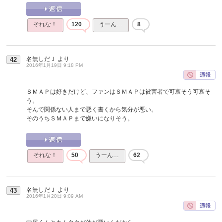
それな！
120
うーん…
8
名無しだＪ
より
42
2016年1月19日 9:18 PM
ＳＭＡＰは好きだけど、ファンはＳＭＡＰは被害者で可哀そう可哀そ
う。
そんで関係ない人まで悪く書くから気分が悪い。
そのうちＳＭＡＰまで嫌いになりそう。
それな！
50
うーん…
62
名無しだＪ
より
43
2016年1月20日 9:09 AM