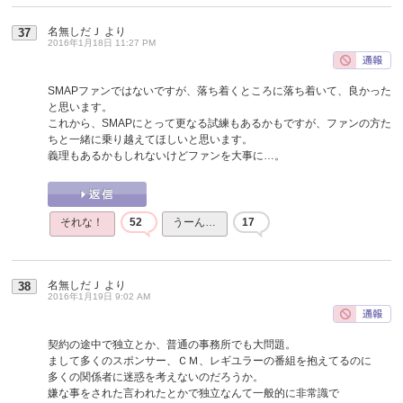
名無しだＪ
より
37
2016年1月18日 11:27 PM
SMAPファンではないですが、落ち着くところに落ち着いて、良かった
と思います。
これから、SMAPにとって更なる試練もあるかもですが、ファンの方た
ちと一緒に乗り越えてほしいと思います。
義理もあるかもしれないけどファンを大事に…。
それな！
52
うーん…
17
名無しだＪ
より
38
2016年1月19日 9:02 AM
契約の途中で独立とか、普通の事務所でも大問題。
まして多くのスポンサー、ＣＭ、レギユラーの番組を抱えてるのに
多くの関係者に迷惑を考えないのだろうか。
嫌な事をされた言われたとかで独立なんて一般的に非常識で