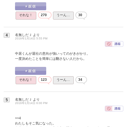
それな！
270
うーん…
30
名無しだＪ
より
4
2016年1月14日 5:55 PM
中居くんが退社の意向が強いってのがきがかり。
一度決めたことを簡単には翻さない人だから。
それな！
123
うーん…
34
名無しだＪ
より
5
2016年1月14日 6:00 PM
>>4
わたしもそこ気になった。