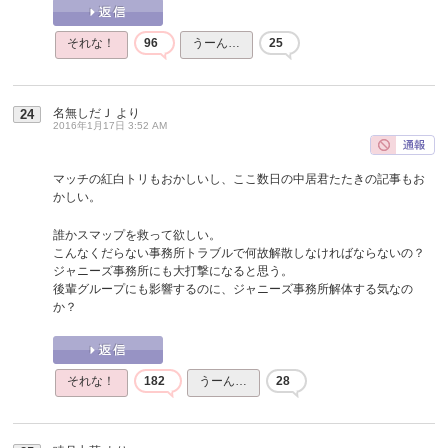
それな！
96
うーん…
25
名無しだＪ
より
24
2016年1月17日 3:52 AM
マッチの紅白トリもおかしいし、ここ数日の中居君たたきの記事もお
かしい。
誰かスマップを救って欲しい。
こんなくだらない事務所トラブルで何故解散しなければならないの？
ジャニーズ事務所にも大打撃になると思う。
後輩グループにも影響するのに、ジャニーズ事務所解体する気なの
か？
それな！
182
うーん…
28