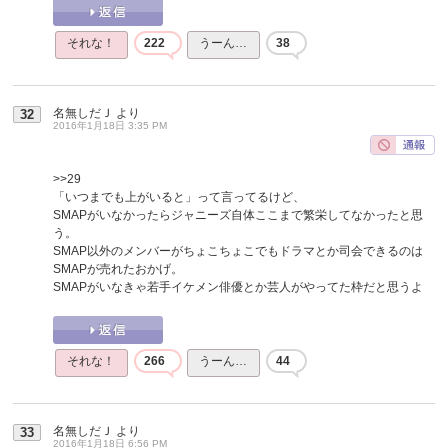
それな！
222
うーん…
38
名無しだＪ
より
32
2016年1月18日 3:35 PM
>>29
「いつまでも上がいると」って言ってるけど、
SMAPがいなかったらジャニーズ自体ここまで繁栄してなかったと思
う。
SMAP以外のメンバーがちょこちょこでもドラマとか司会できるのは
SMAPが売れたおかげ。
SMAPがいなきゃ若手イケメン俳優とか芸人がやってた枠だと思うよ
それな！
266
うーん…
44
名無しだＪ
より
33
2016年1月18日 6:56 PM