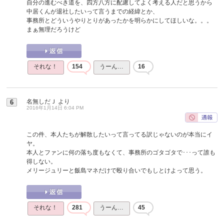
自分の進むべき道を、四方八方に配慮してよく考える人だと思うから
中居くんが退社したいって言うまでの経緯とか、
事務所とどういうやりとりがあったかを明らかにしてほしいな。。。
まぁ無理だろうけど
それな！
154
うーん…
16
名無しだＪ
より
6
2016年1月14日 6:04 PM
この件、本人たちが解散したいって言ってる訳じゃないのが本当にイ
ヤ。
本人とファンに何の落ち度もなくて、事務所のゴタゴタで･･･って誰も
得しない。
メリージュリーと飯島マネだけで殴り合いでもしとけよって思う。
それな！
281
うーん…
45