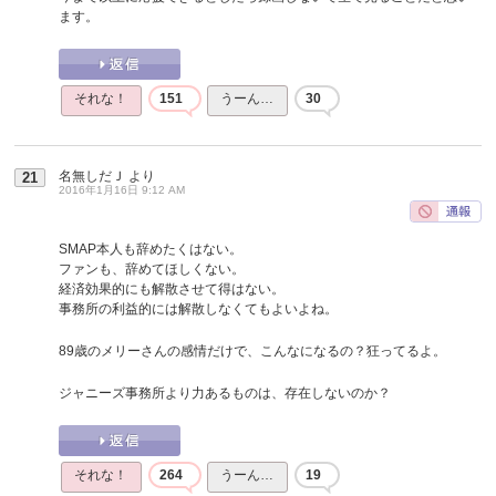
ます。
それな！
151
うーん…
30
名無しだＪ
より
21
2016年1月16日 9:12 AM
SMAP本人も辞めたくはない。
ファンも、辞めてほしくない。
経済効果的にも解散させて得はない。
事務所の利益的には解散しなくてもよいよね。
89歳のメリーさんの感情だけで、こんなになるの？狂ってるよ。
ジャニーズ事務所より力あるものは、存在しないのか？
それな！
264
うーん…
19