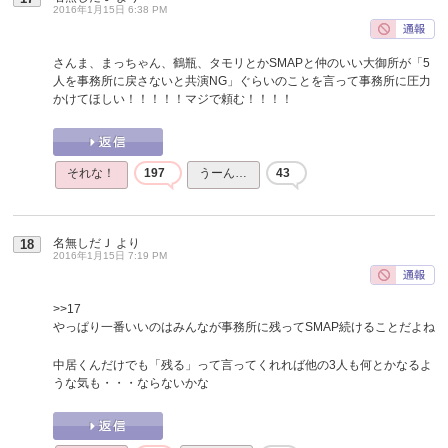
2016年1月15日 6:38 PM
さんま、まっちゃん、鶴瓶、タモリとかSMAPと仲のいい大御所が「5
人を事務所に戻さないと共演NG」ぐらいのことを言って事務所に圧力
かけてほしい！！！！！マジで頼む！！！！
それな！
197
うーん…
43
名無しだＪ
より
18
2016年1月15日 7:19 PM
>>17
やっぱり一番いいのはみんなが事務所に残ってSMAP続けることだよね
中居くんだけでも「残る」って言ってくれれば他の3人も何とかなるよ
うな気も・・・ならないかな