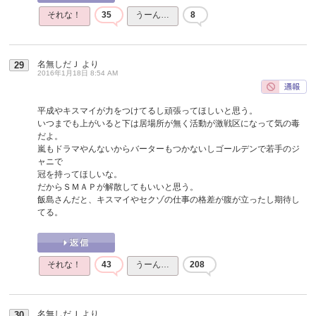
それな！
35
うーん…
8
名無しだＪ
より
29
2016年1月18日 8:54 AM
平成やキスマイが力をつけてるし頑張ってほしいと思う。
いつまでも上がいると下は居場所が無く活動が激戦区になって気の毒
だよ。
嵐もドラマやんないからバーターもつかないしゴールデンで若手のジ
ャニで
冠を持ってほしいな。
だからＳＭＡＰが解散してもいいと思う。
飯島さんだと、キスマイやセクゾの仕事の格差が腹が立ったし期待し
てる。
それな！
43
うーん…
208
名無しだＪ
より
30