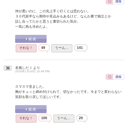
仲が悪いのに、この先上手く行くとは思わない。
３０代前半なら期待や見込みもあるけど、なんか裏で独立とか
話し合ってたかと思うと裏切られた気分。
一気に熱も冷めたよ。
それな！
49
うーん…
141
名無しだＪ
より
36
2016年1月18日 10:46 PM
スマスマ見ました。
胸がキュッと締め付けられて、切なかったです。今までと変わらない
笑顔を取り戻してほしいです。
それな！
100
うーん…
20