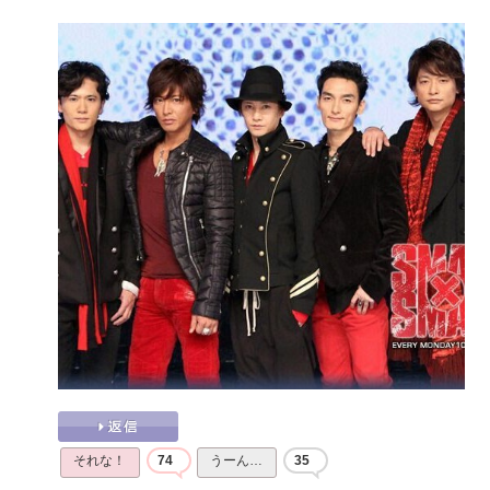
それな！
74
うーん…
35