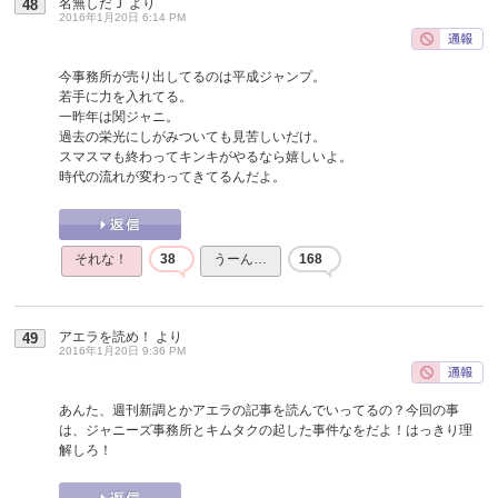
名無しだＪ
より
48
2016年1月20日 6:14 PM
今事務所が売り出してるのは平成ジャンプ。
若手に力を入れてる。
一昨年は関ジャニ。
過去の栄光にしがみついても見苦しいだけ。
スマスマも終わってキンキがやるなら嬉しいよ。
時代の流れが変わってきてるんだよ。
それな！
38
うーん…
168
アエラを読め！
より
49
2016年1月20日 9:36 PM
あんた、週刊新調とかアエラの記事を読んでいってるの？今回の事
は、ジャニーズ事務所とキムタクの起した事件なをだよ！はっきり理
解しろ！