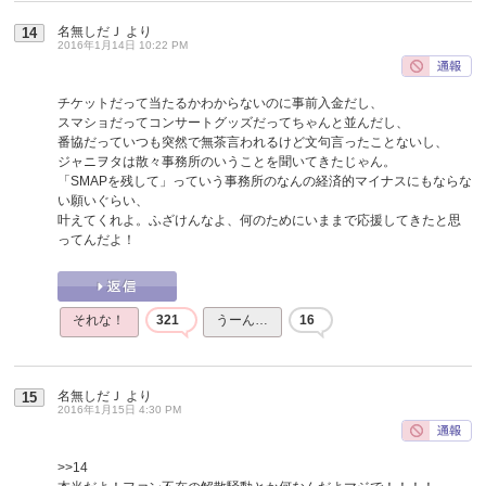
名無しだＪ
より
14
2016年1月14日 10:22 PM
チケットだって当たるかわからないのに事前入金だし、
スマショだってコンサートグッズだってちゃんと並んだし、
番協だっていつも突然で無茶言われるけど文句言ったことないし、
ジャニヲタは散々事務所のいうことを聞いてきたじゃん。
「SMAPを残して」っていう事務所のなんの経済的マイナスにもならな
い願いぐらい、
叶えてくれよ。ふざけんなよ、何のためにいままで応援してきたと思
ってんだよ！
それな！
321
うーん…
16
名無しだＪ
より
15
2016年1月15日 4:30 PM
>>14