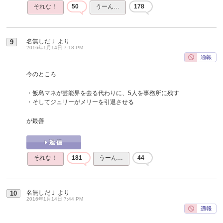
それな！
50
うーん…
178
名無しだＪ
より
9
2016年1月14日 7:18 PM
今のところ
・飯島マネが芸能界を去る代わりに、5人を事務所に残す
・そしてジュリーがメリーを引退させる
が最善
それな！
181
うーん…
44
名無しだＪ
より
10
2016年1月14日 7:44 PM