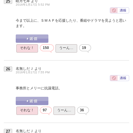
睦月七草
より
25
2016年1月17日 5:52 PM
今まで以上に、ＳＭＡＰを応援したり、番組やドラマを見ようと思い
ます。
それな！
150
うーん…
19
名無しだＪ
より
26
2016年1月17日 7:55 PM
事務所とメリーに抗議電話。
それな！
97
うーん…
36
名無しだＪ
より
27