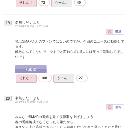
それな！
72
うーん…
40
名無しだＪ
より
19
2016年1月15日 9:20 PM
私はSMAPさんのファンではないのですが、今回のニュースに動揺して
ます。
解散なんてしないで、今までと変わらずに5人には笑って活動してほし
いです。
それな！
168
うーん…
27
名無しだＪ
より
20
2016年1月16日 7:28 AM
みんなでSMAPの番組を見て視聴率を上げましょう。
春の番組編成でなくなったら嫌だから。
今まで以上に応援できるとしたら録画しないで生で見ることだと思い