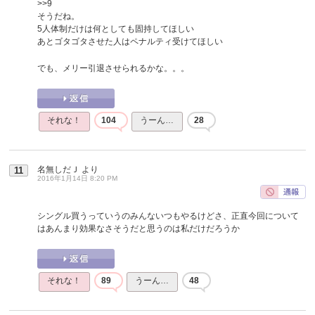
>>9
そうだね。
5人体制だけは何としても固持してほしい
あとゴタゴタさせた人はペナルティ受けてほしい
でも、メリー引退させられるかな。。。
それな！
104
うーん…
28
名無しだＪ
より
11
2016年1月14日 8:20 PM
シングル買うっていうのみんないつもやるけどさ、正直今回について
はあんまり効果なさそうだと思うのは私だけだろうか
それな！
89
うーん…
48