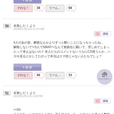
それな！
38
うーん…
68
名無しだＪ
より
50
2016年1月21日 11:14 AM
4人のあの姿、解散なんかよりずっと酷いことになっちゃったね…
解散しないで〜5人でSMAP〜なんて無責任に騒いで、苦しめてしまっ
たって考えはないの？ 本人たちのコメントないうちにCD買うとか、ハ
ガキ送るとかしてたのって本当はスマ担じゃない人たちでしょ？
それな！
46
うーん…
33
名無しだＪ
より
51
2016年1月21日 1:33 PM
>>50