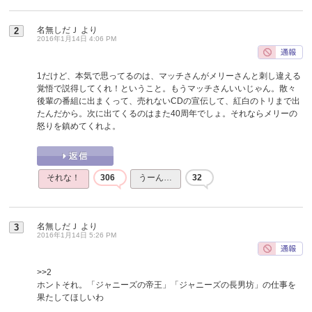
名無しだＪ
より
2
2016年1月14日 4:06 PM
1だけど、本気で思ってるのは、マッチさんがメリーさんと刺し違える
覚悟で説得してくれ！ということ。もうマッチさんいいじゃん。散々
後輩の番組に出まくって、売れないCDの宣伝して、紅白のトリまで出
たんだから。次に出てくるのはまた40周年でしょ。それならメリーの
怒りを鎮めてくれよ。
それな！
306
うーん…
32
名無しだＪ
より
3
2016年1月14日 5:26 PM
>>2
ホントそれ。「ジャニーズの帝王」「ジャニーズの長男坊」の仕事を
果たしてほしいわ