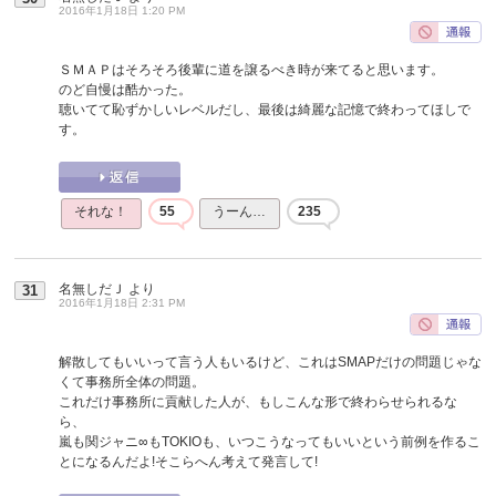
2016年1月18日 1:20 PM
ＳＭＡＰはそろそろ後輩に道を譲るべき時が来てると思います。
のど自慢は酷かった。
聴いてて恥ずかしいレベルだし、最後は綺麗な記憶で終わってほしで
す。
それな！
55
うーん…
235
名無しだＪ
より
31
2016年1月18日 2:31 PM
解散してもいいって言う人もいるけど、これはSMAPだけの問題じゃな
くて事務所全体の問題。
これだけ事務所に貢献した人が、もしこんな形で終わらせられるな
ら、
嵐も関ジャニ∞もTOKIOも、いつこうなってもいいという前例を作るこ
とになるんだよ!そこらへん考えて発言して!