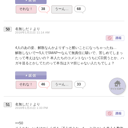
それな！
38
うーん…
68
名無しだＪ
より
50
2016年1月21日 11:14 AM
4人のあの姿、解散なんかよりずっと酷いことになっちゃったね…
解散しないで〜5人でSMAP〜なんて無責任に騒いで、苦しめてしまっ
たって考えはないの？ 本人たちのコメントないうちにCD買うとか、ハ
ガキ送るとかしてたのって本当はスマ担じゃない人たちでしょ？
それな！
46
うーん…
33
名無しだＪ
より
51
2016年1月21日 1:33 PM
>>50