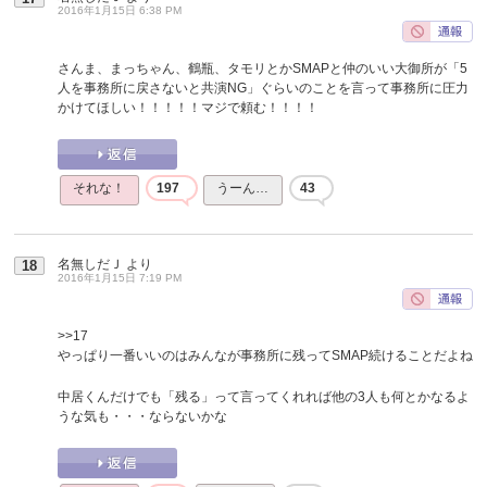
2016年1月15日 6:38 PM
さんま、まっちゃん、鶴瓶、タモリとかSMAPと仲のいい大御所が「5
人を事務所に戻さないと共演NG」ぐらいのことを言って事務所に圧力
かけてほしい！！！！！マジで頼む！！！！
それな！
197
うーん…
43
名無しだＪ
より
18
2016年1月15日 7:19 PM
>>17
やっぱり一番いいのはみんなが事務所に残ってSMAP続けることだよね
中居くんだけでも「残る」って言ってくれれば他の3人も何とかなるよ
うな気も・・・ならないかな