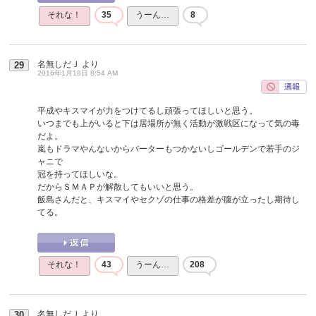
それな！
35
うーん…
8
名無しだＪ
より
29
2016年1月18日 8:54 AM
平成やキスマイが力をつけてるし頑張ってほしいと思う。
いつまでも上がいると下は居場所が無く活動が激戦区になって気の毒
だよ。
嵐もドラマやんないからバーターもつかないしゴールデンで若手のジ
ャニで
冠を持ってほしいな。
だからＳＭＡＰが解散してもいいと思う。
飯島さんだと、キスマイやセクゾの仕事の格差が腹が立ったし期待し
てる。
それな！
43
うーん…
208
名無しだＪ
より
30