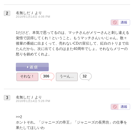
名無しだＪ
より
2
2016年1月14日 4:06 PM
1だけど、本気で思ってるのは、マッチさんがメリーさんと刺し違える
覚悟で説得してくれ！ということ。もうマッチさんいいじゃん。散々
後輩の番組に出まくって、売れないCDの宣伝して、紅白のトリまで出
たんだから。次に出てくるのはまた40周年でしょ。それならメリーの
怒りを鎮めてくれよ。
それな！
306
うーん…
32
名無しだＪ
より
3
2016年1月14日 5:26 PM
>>2
ホントそれ。「ジャニーズの帝王」「ジャニーズの長男坊」の仕事を
果たしてほしいわ