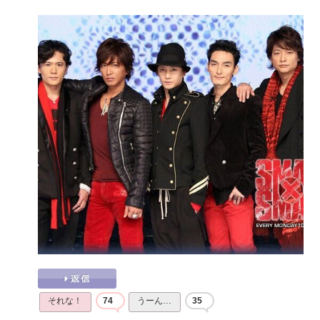
それな！
74
うーん…
35