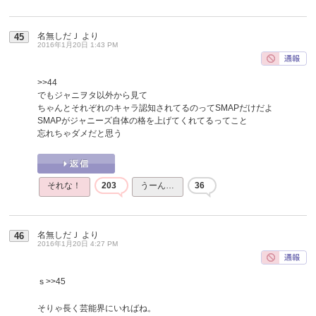
名無しだＪ
より
45
2016年1月20日 1:43 PM
>>44
でもジャニヲタ以外から見て
ちゃんとそれぞれのキャラ認知されてるのってSMAPだけだよ
SMAPがジャニーズ自体の格を上げてくれてるってこと
忘れちゃダメだと思う
それな！
203
うーん…
36
名無しだＪ
より
46
2016年1月20日 4:27 PM
ｓ
>>45
そりゃ長く芸能界にいればね。