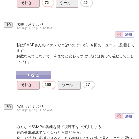
それな！
72
うーん…
40
名無しだＪ
より
19
2016年1月15日 9:20 PM
私はSMAPさんのファンではないのですが、今回のニュースに動揺して
ます。
解散なんてしないで、今までと変わらずに5人には笑って活動してほし
いです。
それな！
168
うーん…
27
名無しだＪ
より
20
2016年1月16日 7:28 AM
みんなでSMAPの番組を見て視聴率を上げましょう。
春の番組編成でなくなったら嫌だから。
今まで以上に応援できるとしたら録画しないで生で見ることだと思い