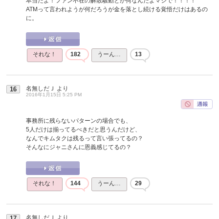
本当だよ！ファン不在の解散騒動とか何なんだよマジで！！！！
ATMって言われようが何だろうが金を落とし続ける覚悟だけはあるの
に。
それな！
182
うーん…
13
名無しだＪ
より
16
2016年1月15日 5:25 PM
事務所に残らないパターンの場合でも、
5人だけは揃ってるべきだと思うんだけど、
なんでキムタクは残るって言い張ってるの？
そんなにジャニさんに恩義感じてるの？
それな！
144
うーん…
29
名無しだＪ
より
17