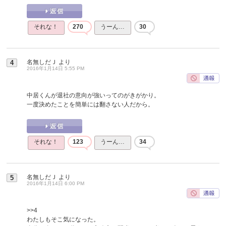
それな！
270
うーん…
30
名無しだＪ
より
4
2016年1月14日 5:55 PM
中居くんが退社の意向が強いってのがきがかり。
一度決めたことを簡単には翻さない人だから。
それな！
123
うーん…
34
名無しだＪ
より
5
2016年1月14日 6:00 PM
>>4
わたしもそこ気になった。