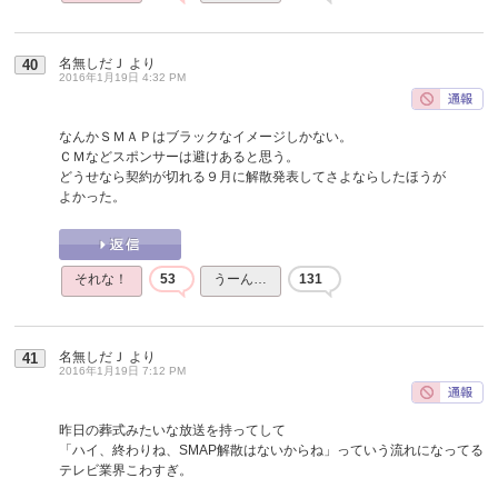
名無しだＪ
より
40
2016年1月19日 4:32 PM
なんかＳＭＡＰはブラックなイメージしかない。
ＣＭなどスポンサーは避けあると思う。
どうせなら契約が切れる９月に解散発表してさよならしたほうが
よかった。
それな！
53
うーん…
131
名無しだＪ
より
41
2016年1月19日 7:12 PM
昨日の葬式みたいな放送を持ってして
「ハイ、終わりね、SMAP解散はないからね」っていう流れになってる
テレビ業界こわすぎ。