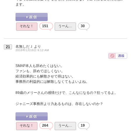
ます。
それな！
151
うーん…
30
名無しだＪ
より
21
2016年1月16日 9:12 AM
SMAP本人も辞めたくはない。
ファンも、辞めてほしくない。
経済効果的にも解散させて得はない。
事務所の利益的には解散しなくてもよいよね。
89歳のメリーさんの感情だけで、こんなになるの？狂ってるよ。
ジャニーズ事務所より力あるものは、存在しないのか？
それな！
264
うーん…
19