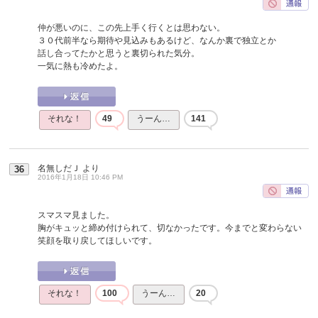
仲が悪いのに、この先上手く行くとは思わない。
３０代前半なら期待や見込みもあるけど、なんか裏で独立とか
話し合ってたかと思うと裏切られた気分。
一気に熱も冷めたよ。
それな！
49
うーん…
141
名無しだＪ
より
36
2016年1月18日 10:46 PM
スマスマ見ました。
胸がキュッと締め付けられて、切なかったです。今までと変わらない
笑顔を取り戻してほしいです。
それな！
100
うーん…
20