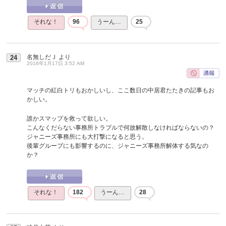
それな！
96
うーん…
25
名無しだＪ
より
24
2016年1月17日 3:52 AM
マッチの紅白トリもおかしいし、ここ数日の中居君たたきの記事もお
かしい。
誰かスマップを救って欲しい。
こんなくだらない事務所トラブルで何故解散しなければならないの？
ジャニーズ事務所にも大打撃になると思う。
後輩グループにも影響するのに、ジャニーズ事務所解体する気なの
か？
それな！
182
うーん…
28