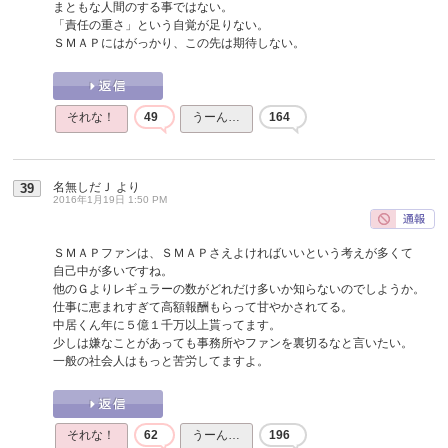
まともな人間のする事ではない。
「責任の重さ」という自覚が足りない。
ＳＭＡＰにはがっかり、この先は期待しない。
それな！
49
うーん…
164
名無しだＪ
より
39
2016年1月19日 1:50 PM
ＳＭＡＰファンは、ＳＭＡＰさえよければいいという考えが多くて
自己中が多いですね。
他のＧよりレギュラーの数がどれだけ多いか知らないのでしようか。
仕事に恵まれすぎて高額報酬もらって甘やかされてる。
中居くん年に５億１千万以上貰ってます。
少しは嫌なことがあっても事務所やファンを裏切るなと言いたい。
一般の社会人はもっと苦労してますよ。
それな！
62
うーん…
196