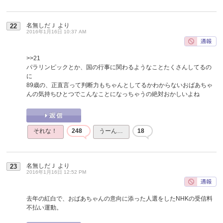
名無しだＪ
より
22
2016年1月16日 10:37 AM
>>21
パラリンピックとか、国の行事に関わるようなことたくさんしてるの
に
89歳の、正直言って判断力もちゃんとしてるかわからないおばあちゃ
んの気持ちひとつでこんなことになっちゃうの絶対おかしいよね
それな！
248
うーん…
18
名無しだＪ
より
23
2016年1月16日 12:52 PM
去年の紅白で、おばあちゃんの意向に添った人選をしたNHKの受信料
不払い運動。