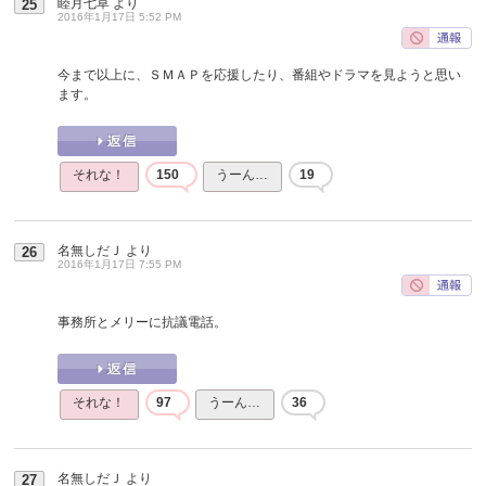
睦月七草
より
25
2016年1月17日 5:52 PM
今まで以上に、ＳＭＡＰを応援したり、番組やドラマを見ようと思い
ます。
それな！
150
うーん…
19
名無しだＪ
より
26
2016年1月17日 7:55 PM
事務所とメリーに抗議電話。
それな！
97
うーん…
36
名無しだＪ
より
27