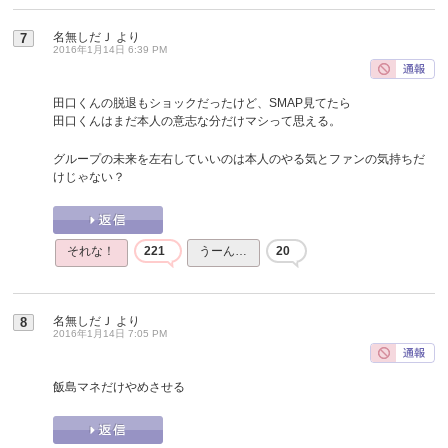
名無しだＪ
より
7
2016年1月14日 6:39 PM
田口くんの脱退もショックだったけど、SMAP見てたら
田口くんはまだ本人の意志な分だけマシって思える。
グループの未来を左右していいのは本人のやる気とファンの気持ちだ
けじゃない？
それな！
221
うーん…
20
名無しだＪ
より
8
2016年1月14日 7:05 PM
飯島マネだけやめさせる