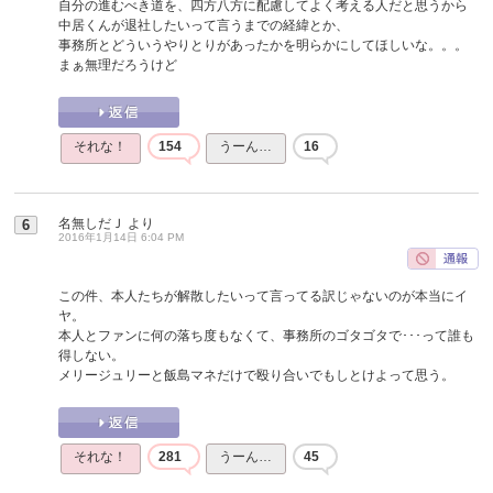
自分の進むべき道を、四方八方に配慮してよく考える人だと思うから
中居くんが退社したいって言うまでの経緯とか、
事務所とどういうやりとりがあったかを明らかにしてほしいな。。。
まぁ無理だろうけど
それな！
154
うーん…
16
名無しだＪ
より
6
2016年1月14日 6:04 PM
この件、本人たちが解散したいって言ってる訳じゃないのが本当にイ
ヤ。
本人とファンに何の落ち度もなくて、事務所のゴタゴタで･･･って誰も
得しない。
メリージュリーと飯島マネだけで殴り合いでもしとけよって思う。
それな！
281
うーん…
45