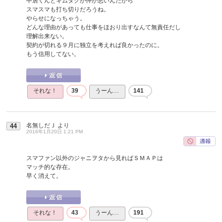
中居くんとキムタクが仲が悪いんだから
スマスマも打ち切りだろうね。
やらせになっちゃう。
どんな理由があっても仕事をほおり出すなんて無責任だし
理解出来ない。
契約が切れる９月に独立を考えれば良かったのに。
もう信用してない。
それな！
39
うーん…
141
名無しだＪ
より
44
2016年1月20日 1:21 PM
スマファン以外のジャニヲタから見ればＳＭＡＰは
マッチ的な存在。
早く消えて。
それな！
43
うーん…
191