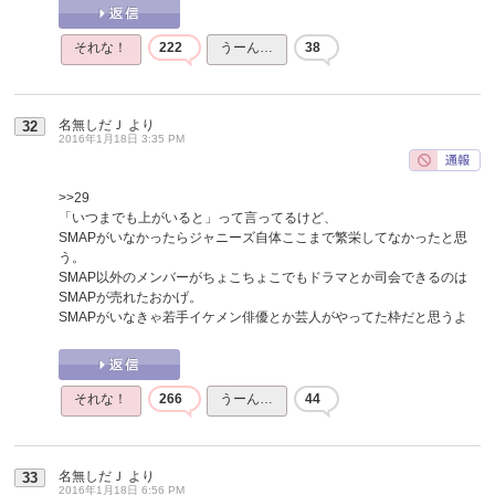
それな！
222
うーん…
38
名無しだＪ
より
32
2016年1月18日 3:35 PM
>>29
「いつまでも上がいると」って言ってるけど、
SMAPがいなかったらジャニーズ自体ここまで繁栄してなかったと思
う。
SMAP以外のメンバーがちょこちょこでもドラマとか司会できるのは
SMAPが売れたおかげ。
SMAPがいなきゃ若手イケメン俳優とか芸人がやってた枠だと思うよ
それな！
266
うーん…
44
名無しだＪ
より
33
2016年1月18日 6:56 PM