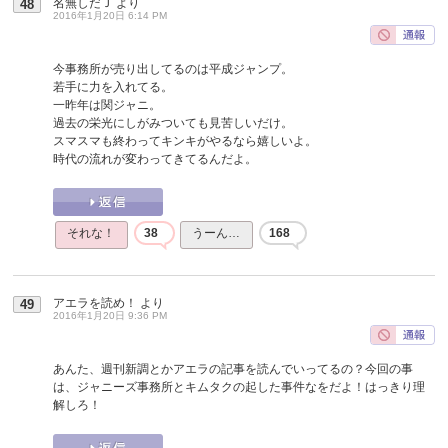
名無しだＪ
より
48
2016年1月20日 6:14 PM
今事務所が売り出してるのは平成ジャンプ。
若手に力を入れてる。
一昨年は関ジャニ。
過去の栄光にしがみついても見苦しいだけ。
スマスマも終わってキンキがやるなら嬉しいよ。
時代の流れが変わってきてるんだよ。
それな！
38
うーん…
168
アエラを読め！
より
49
2016年1月20日 9:36 PM
あんた、週刊新調とかアエラの記事を読んでいってるの？今回の事
は、ジャニーズ事務所とキムタクの起した事件なをだよ！はっきり理
解しろ！