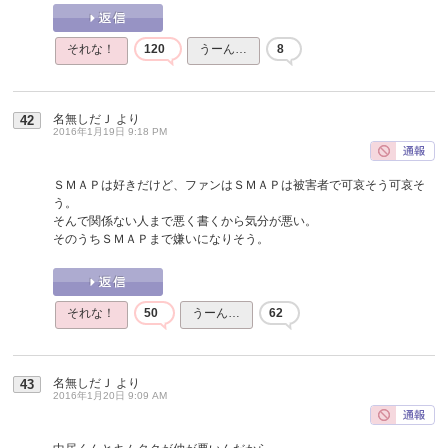
それな！
120
うーん…
8
名無しだＪ
より
42
2016年1月19日 9:18 PM
ＳＭＡＰは好きだけど、ファンはＳＭＡＰは被害者で可哀そう可哀そ
う。
そんで関係ない人まで悪く書くから気分が悪い。
そのうちＳＭＡＰまで嫌いになりそう。
それな！
50
うーん…
62
名無しだＪ
より
43
2016年1月20日 9:09 AM