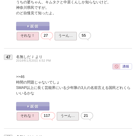
うちの婆ちゃん、キムタクと中居くんしか知らないけど。
神奈川県民ですが。
のど自慢見て知ったよ。
それな！
27
うーん…
55
名無しだＪ
より
47
2016年1月20日 4:52 PM
>>46
時間の問題じゃないでしょ
SMAP以上に長く芸能界にいる少年隊の3人の名前言える国民どれくら
いいるかな
それな！
117
うーん…
21