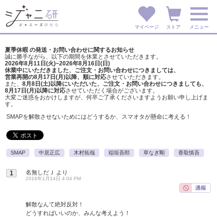
マイページ
ストア
メニュー
夏季休暇 の発送・お問い合わせに関するお知らせ
誠に勝手ながら、以下の期間を休業とさせていただきます。
2026年8月11日(火)~2026年8月16日(日)
休業中にいただきました、ご注文・お問い合わせにつきましては、
営業再開の8月17日(月)以降、順に対応
させていただきます。
また、
8月8日(土)以降にいただいた、ご注文・
お問い合わせにつきましても、
8月17日(月)以降に対応
させていただく場合がございます。
大変ご迷惑をおかけしますが、
何卒ご了承くださいますようお願い申し上げま
す。
SMAPを解散させないためにはどうするか、スマオタが懸命に考える！
SMAP
中居正広
木村拓哉
稲垣吾郎
草なぎ剛
香取慎吾
名無しだＪ
より
1
2016年1月14日 4:04 PM
解散なんて絶対反対！
どうすればいいのか、みんな考えよう！