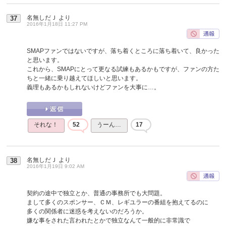
名無しだＪ
より
37
2016年1月18日 11:27 PM
SMAPファンではないですが、落ち着くところに落ち着いて、良かった
と思います。
これから、SMAPにとって更なる試練もあるかもですが、ファンの方た
ちと一緒に乗り越えてほしいと思います。
義理もあるかもしれないけどファンを大事に…。
それな！
52
うーん…
17
名無しだＪ
より
38
2016年1月19日 9:02 AM
契約の途中で独立とか、普通の事務所でも大問題。
まして多くのスポンサー、ＣＭ、レギユラーの番組を抱えてるのに
多くの関係者に迷惑を考えないのだろうか。
嫌な事をされた言われたとかで独立なんて一般的に非常識で