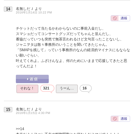
名無しだＪ
より
14
2016年1月14日 10:22 PM
チケットだって当たるかわからないのに事前入金だし、
スマショだってコンサートグッズだってちゃんと並んだし、
番協だっていつも突然で無茶言われるけど文句言ったことないし、
ジャニヲタは散々事務所のいうことを聞いてきたじゃん。
「SMAPを残して」っていう事務所のなんの経済的マイナスにもならな
い願いぐらい、
叶えてくれよ。ふざけんなよ、何のためにいままで応援してきたと思
ってんだよ！
それな！
321
うーん…
16
名無しだＪ
より
15
2016年1月15日 4:30 PM
>>14