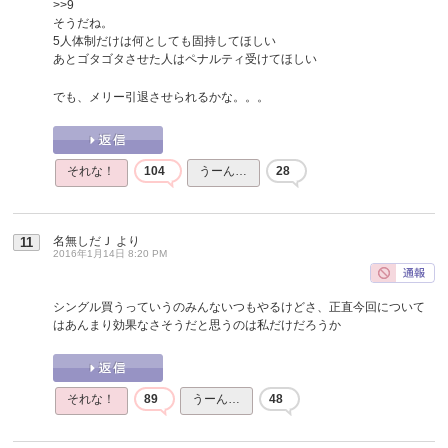
>>9
そうだね。
5人体制だけは何としても固持してほしい
あとゴタゴタさせた人はペナルティ受けてほしい
でも、メリー引退させられるかな。。。
それな！
104
うーん…
28
名無しだＪ
より
11
2016年1月14日 8:20 PM
シングル買うっていうのみんないつもやるけどさ、正直今回について
はあんまり効果なさそうだと思うのは私だけだろうか
それな！
89
うーん…
48