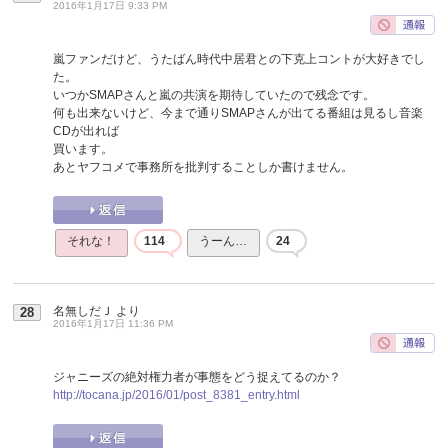
2016年1月17日 9:33 PM
嵐ファンだけど、うたばん時代中居君との下克上コントが大好きでし
た。
いつかSMAPさんと嵐の共演を期待していたので残念です。
何も出来ないけど、今まで通りSMAPさんが出てる番組は見るし音楽
CDが出れば
買います。
あとヤフコメで事務所を批判することしか書けません。
それな！
114
うーん…
24
名無しだＪ
より
28
2016年1月17日 11:36 PM
ジャニーズの絶対権力者が事態をどう捉えてるのか？
http://tocana.jp/2016/01/post_8381_entry.html