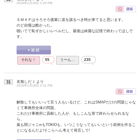
2016年1月18日 1:20 PM
ＳＭＡＰはそろそろ後輩に道を譲るべき時が来てると思います。
のど自慢は酷かった。
聴いてて恥ずかしいレベルだし、最後は綺麗な記憶で終わってほしで
す。
それな！
55
うーん…
235
名無しだＪ
より
31
2016年1月18日 2:31 PM
解散してもいいって言う人もいるけど、これはSMAPだけの問題じゃな
くて事務所全体の問題。
これだけ事務所に貢献した人が、もしこんな形で終わらせられるな
ら、
嵐も関ジャニ∞もTOKIOも、いつこうなってもいいという前例を作るこ
とになるんだよ!そこらへん考えて発言して!