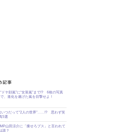
“ドヤ顔嵐”に“女装嵐”まで!? 6枚の写真
で、進化を遂げた嵐を目撃せよ！
idsはいつだって“2人の世界”……!? 思わず笑
真5選
y!JUMP山田涼介に「痩せろブス」と言われて
は誰？