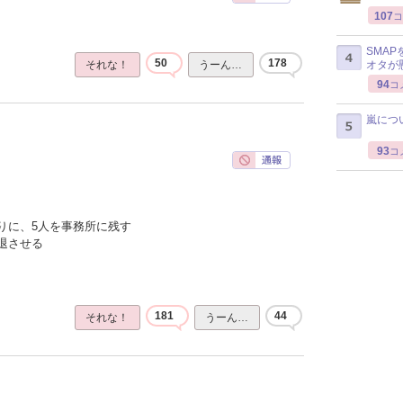
107
コ
SMA
50
178
オタが
それな！
うーん…
94
コ
嵐につ
93
コ
りに、5人を事務所に残す
退させる
181
44
それな！
うーん…