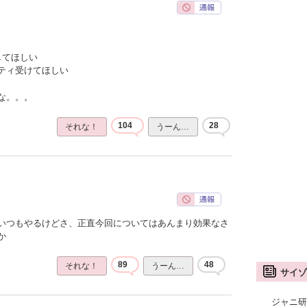
してほしい
ティ受けてほしい
な。。。
104
28
それな！
うーん…
いつもやるけどさ、正直今回についてはあんまり効果なさ
か
89
48
それな！
うーん…
サイゾ
ジャニ研