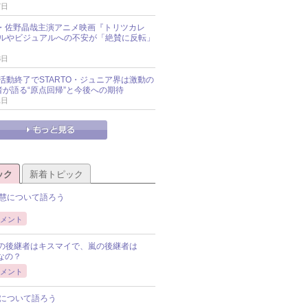
7日
oup・佐野晶哉主演アニメ映画『トリツカレ
ルやビジュアルへの不安が「絶賛に反転」
3日
活動終了でSTARTO・ジュニア界は激動の
識者が語る“原点回帰”と今後への期待
1日
ック
新着トピック
慧について語ろう
メント
Pの後継者はキスマイで、嵐の後継者は
Pなの？
メント
について語ろう