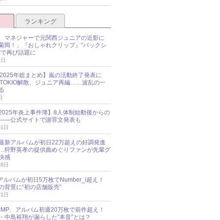
ランキング
、マネジャーで元関西ジュニアの近影に
菊岡！」『おしゃれクリップ』“バックシ
”で再び話題に
2日
O 2025年総まとめ】嵐の活動終了発表に
N、TOKIO解散、ジュニア再編……波乱の一
る
日
esz 2025年炎上事件簿】8人体制始動後からの
――公式サイトで謝罪文発表も
31日
最新アルバムが初日22万超えの好調発進
…狩野英孝の提供曲めぐりファンが先輩グ
快感
28日
新アルバムが初日5万枚でNumber_i超え！
の背景に“初の店舗販売”
21日
y!JUMP、アルバム初週20万枚で前作超え！
・中島裕翔が漏らした“本音”とは？