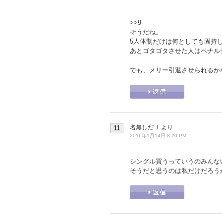
>>9
そうだね。
5人体制だけは何としても固持
あとゴタゴタさせた人はペナル
でも、メリー引退させられるか
名無しだＪ
より
11
2016年1月14日 8:20 PM
シングル買うっていうのみんな
そうだと思うのは私だけだろう