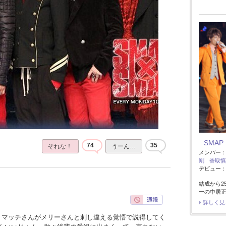
SMAP
74
35
それな！
うーん…
メンバー
剛
香取慎
デビュー：1
結成から2
ーの中居
詳しく見
、マッチさんがメリーさんと刺し違える覚悟で説得してく