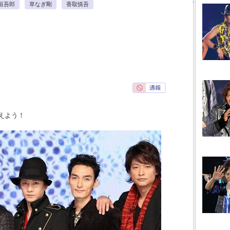
垣吾郎
草なぎ剛
香取慎吾
えよう！