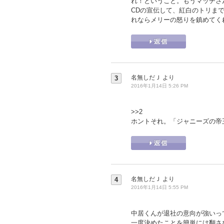
れ！ということ。もうマッチさ
CDの宣伝して、紅白のトリま
れならメリーの怒りを鎮めてく
名無しだＪ
より
3
2016年1月14日 5:26 PM
>>2
ホントそれ。「ジャニーズの帝
名無しだＪ
より
4
2016年1月14日 5:55 PM
中居くんが退社の意向が強いっ
一度決めたことを簡単には翻さ