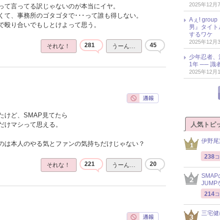
2025年12月
って言ってる訳じゃないのが本当にイヤ。
くて、事務所のゴタゴタで･･･って誰も得しない。
Aぇ! gr
で殴り合いでもしとけよって思う。
男』タイト
するワケ
2025年12月
281
45
それな！
うーん…
少年忍者、
1年 ── 
2025年12月
たけど、SMAP見てたら
人気トピ
だけマシって思える。
伊野尾
のは本人のやる気とファンの気持ちだけじゃない？
238
コ
221
20
それな！
うーん…
SMA
JUM
214
コ
三宅健