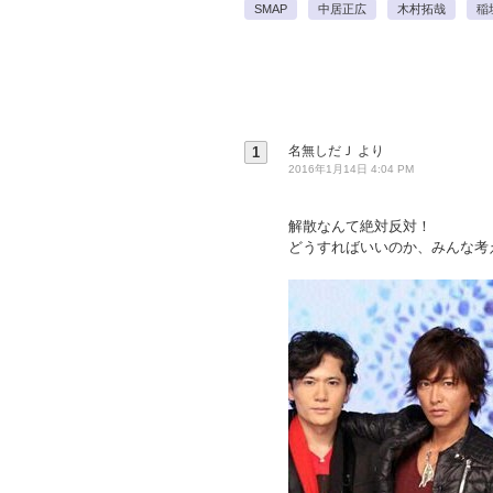
SMAP
中居正広
木村拓哉
稲
名無しだＪ
より
1
2016年1月14日 4:04 PM
解散なんて絶対反対！
どうすればいいのか、みんな考