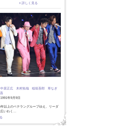
詳しく見る
：
中居正広
木村拓哉
稲垣吾郎
草なぎ
吾
991年9月9日
5年以上のベテラングループゆえ、リーダ
正広いわく…
る