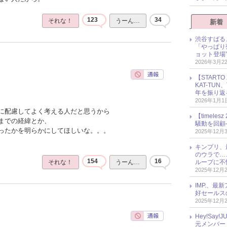
123
34
それな！
うーん…
新着
渋谷すばる
「やっぱり
ョット登場
2026年3月2
【START
KAT-TU
年を振り返
2026年1月1
に配慮してよく考える人だと思うから
【timel
までの経緯とか、
騒動を回顧
ったかを明らかにしてほしいな。。。
2025年12月
キンプリ、
のウラで…
154
16
ループに不
それな！
うーん…
2025年12月
IMP.、最
好セールス
2025年12月
Hey!Sa
元メンバー