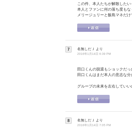
この件、本人たちが解散したい
本人とファンに何の落ち度もな
メリージュリーと飯島マネだけ
名無しだＪ
より
7
2016年1月14日 6:39 PM
田口くんの脱退もショックだっ
田口くんはまだ本人の意志な分
グループの未来を左右していい
名無しだＪ
より
8
2016年1月14日 7:05 PM