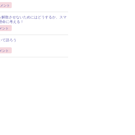
メント
Pを解散させないためにはどうするか、スマ
懸命に考える！
メント
いて語ろう
メント