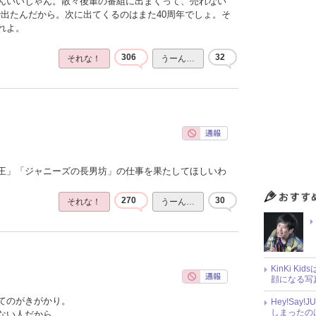
んいいじゃん。散々後輩の番組に出まくって、売れない
で出たんだから。次に出てくるのはまた40周年でしょ。そ
れよ。
306
32
それな！
うーん…
王」「ジャニーズの長男坊」の仕事を果たしてほしいわ
270
30
それな！
うーん…
KinKi K
顔になる写
てのがきがかり。
Hey!Sa
しまったの
ない人だから。