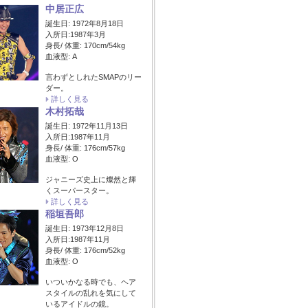
中居正広
誕生日: 1972年8月18日
入所日:1987年3月
身長/ 体重: 170cm/54kg
血液型: A
言わずとしれたSMAPのリー
ダー。
詳しく見る
木村拓哉
誕生日: 1972年11月13日
入所日:1987年11月
身長/ 体重: 176cm/57kg
血液型: O
ジャニーズ史上に燦然と輝
くスーパースター。
詳しく見る
稲垣吾郎
誕生日: 1973年12月8日
入所日:1987年11月
身長/ 体重: 176cm/52kg
血液型: O
いついかなる時でも、ヘア
スタイルの乱れを気にして
いるアイドルの鏡。