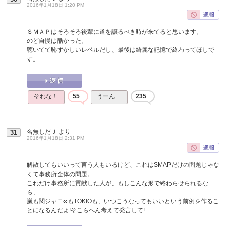
2016年1月18日 1:20 PM
ＳＭＡＰはそろそろ後輩に道を譲るべき時が来てると思います。
のど自慢は酷かった。
聴いてて恥ずかしいレベルだし、最後は綺麗な記憶で終わってほしで
す。
それな！
55
うーん…
235
名無しだＪ
より
31
2016年1月18日 2:31 PM
解散してもいいって言う人もいるけど、これはSMAPだけの問題じゃな
くて事務所全体の問題。
これだけ事務所に貢献した人が、もしこんな形で終わらせられるな
ら、
嵐も関ジャニ∞もTOKIOも、いつこうなってもいいという前例を作るこ
とになるんだよ!そこらへん考えて発言して!