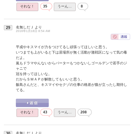
それな！
35
うーん…
8
名無しだＪ
より
29
2016年1月18日 8:54 AM
平成やキスマイが力をつけてるし頑張ってほしいと思う。
いつまでも上がいると下は居場所が無く活動が激戦区になって気の毒
だよ。
嵐もドラマやんないからバーターもつかないしゴールデンで若手のジ
ャニで
冠を持ってほしいな。
だからＳＭＡＰが解散してもいいと思う。
飯島さんだと、キスマイやセクゾの仕事の格差が腹が立ったし期待し
てる。
それな！
43
うーん…
208
名無しだＪ
より
30