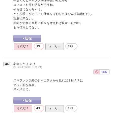
中居くんとキムタクが仲が悪いんだから
スマスマも打ち切りだろうね。
やらせになっちゃう。
どんな理由があっても仕事をほおり出すなんて無責任だし
理解出来ない。
契約が切れる９月に独立を考えれば良かったのに。
もう信用してない。
それな！
39
うーん…
141
名無しだＪ
より
44
2016年1月20日 1:21 PM
スマファン以外のジャニヲタから見ればＳＭＡＰは
マッチ的な存在。
早く消えて。
それな！
43
うーん…
191