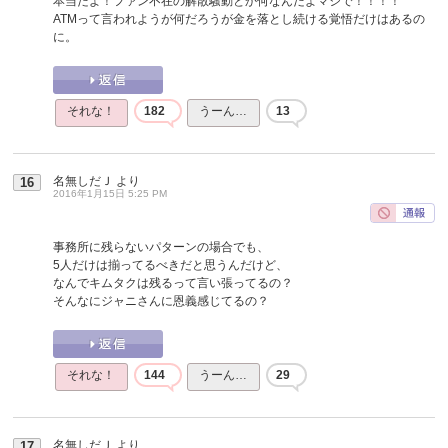
本当だよ！ファン不在の解散騒動とか何なんだよマジで！！！！
ATMって言われようが何だろうが金を落とし続ける覚悟だけはあるの
に。
それな！
182
うーん…
13
名無しだＪ
より
16
2016年1月15日 5:25 PM
事務所に残らないパターンの場合でも、
5人だけは揃ってるべきだと思うんだけど、
なんでキムタクは残るって言い張ってるの？
そんなにジャニさんに恩義感じてるの？
それな！
144
うーん…
29
名無しだＪ
より
17