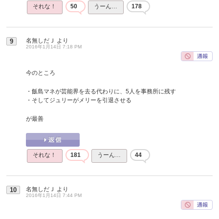
それな！
50
うーん…
178
名無しだＪ
より
9
2016年1月14日 7:18 PM
今のところ
・飯島マネが芸能界を去る代わりに、5人を事務所に残す
・そしてジュリーがメリーを引退させる
が最善
それな！
181
うーん…
44
名無しだＪ
より
10
2016年1月14日 7:44 PM