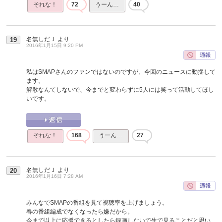
それな！
72
うーん…
40
名無しだＪ
より
19
2016年1月15日 9:20 PM
私はSMAPさんのファンではないのですが、今回のニュースに動揺して
ます。
解散なんてしないで、今までと変わらずに5人には笑って活動してほし
いです。
それな！
168
うーん…
27
名無しだＪ
より
20
2016年1月16日 7:28 AM
みんなでSMAPの番組を見て視聴率を上げましょう。
春の番組編成でなくなったら嫌だから。
今まで以上に応援できるとしたら録画しないで生で見ることだと思い