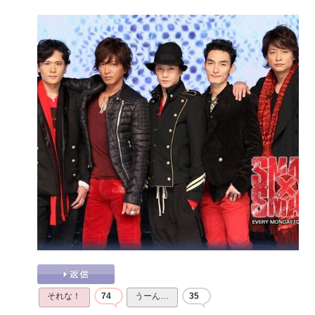
それな！
74
うーん…
35