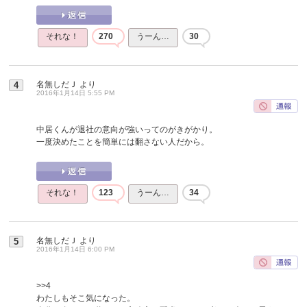
それな！
270
うーん…
30
名無しだＪ
より
4
2016年1月14日 5:55 PM
中居くんが退社の意向が強いってのがきがかり。
一度決めたことを簡単には翻さない人だから。
それな！
123
うーん…
34
名無しだＪ
より
5
2016年1月14日 6:00 PM
>>4
わたしもそこ気になった。