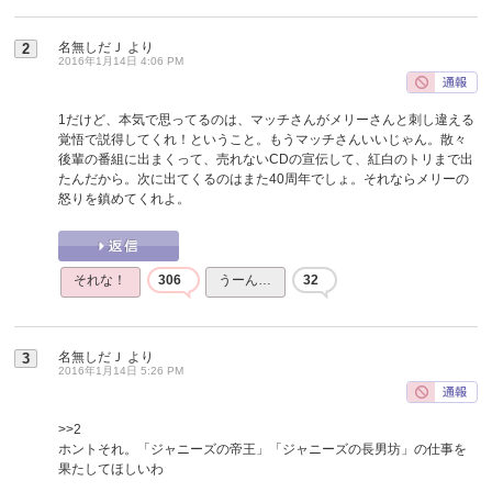
名無しだＪ
より
2
2016年1月14日 4:06 PM
1だけど、本気で思ってるのは、マッチさんがメリーさんと刺し違える
覚悟で説得してくれ！ということ。もうマッチさんいいじゃん。散々
後輩の番組に出まくって、売れないCDの宣伝して、紅白のトリまで出
たんだから。次に出てくるのはまた40周年でしょ。それならメリーの
怒りを鎮めてくれよ。
それな！
306
うーん…
32
名無しだＪ
より
3
2016年1月14日 5:26 PM
>>2
ホントそれ。「ジャニーズの帝王」「ジャニーズの長男坊」の仕事を
果たしてほしいわ