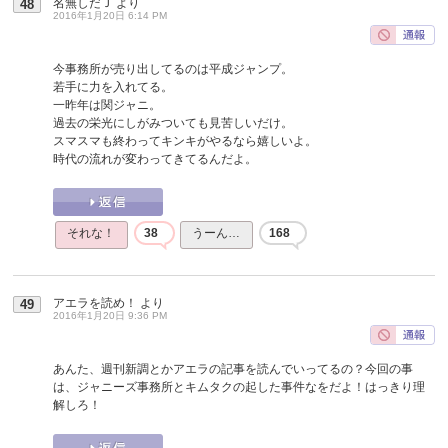
名無しだＪ
より
48
2016年1月20日 6:14 PM
今事務所が売り出してるのは平成ジャンプ。
若手に力を入れてる。
一昨年は関ジャニ。
過去の栄光にしがみついても見苦しいだけ。
スマスマも終わってキンキがやるなら嬉しいよ。
時代の流れが変わってきてるんだよ。
それな！
38
うーん…
168
アエラを読め！
より
49
2016年1月20日 9:36 PM
あんた、週刊新調とかアエラの記事を読んでいってるの？今回の事
は、ジャニーズ事務所とキムタクの起した事件なをだよ！はっきり理
解しろ！