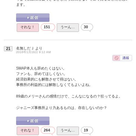
ます。
それな！
151
うーん…
30
名無しだＪ
より
21
2016年1月16日 9:12 AM
SMAP本人も辞めたくはない。
ファンも、辞めてほしくない。
経済効果的にも解散させて得はない。
事務所の利益的には解散しなくてもよいよね。
89歳のメリーさんの感情だけで、こんなになるの？狂ってるよ。
ジャニーズ事務所より力あるものは、存在しないのか？
それな！
264
うーん…
19