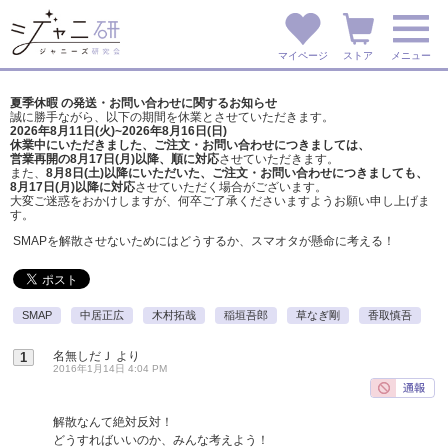
マイページ
ストア
メニュー
夏季休暇 の発送・お問い合わせに関するお知らせ
誠に勝手ながら、以下の期間を休業とさせていただきます。
2026年8月11日(火)~2026年8月16日(日)
休業中にいただきました、ご注文・お問い合わせにつきましては、
営業再開の8月17日(月)以降、順に対応
させていただきます。
また、
8月8日(土)以降にいただいた、ご注文・
お問い合わせにつきましても、
8月17日(月)以降に対応
させていただく場合がございます。
大変ご迷惑をおかけしますが、
何卒ご了承くださいますようお願い申し上げま
す。
SMAPを解散させないためにはどうするか、スマオタが懸命に考える！
SMAP
中居正広
木村拓哉
稲垣吾郎
草なぎ剛
香取慎吾
名無しだＪ
より
1
2016年1月14日 4:04 PM
解散なんて絶対反対！
どうすればいいのか、みんな考えよう！