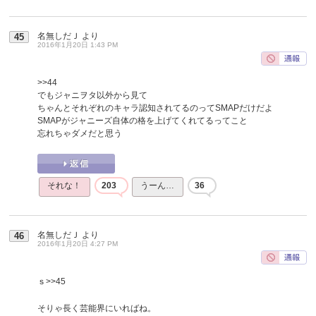
名無しだＪ
より
45
2016年1月20日 1:43 PM
>>44
でもジャニヲタ以外から見て
ちゃんとそれぞれのキャラ認知されてるのってSMAPだけだよ
SMAPがジャニーズ自体の格を上げてくれてるってこと
忘れちゃダメだと思う
それな！
203
うーん…
36
名無しだＪ
より
46
2016年1月20日 4:27 PM
ｓ
>>45
そりゃ長く芸能界にいればね。