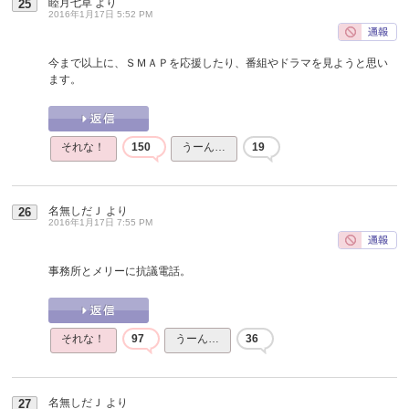
睦月七草
より
25
2016年1月17日 5:52 PM
今まで以上に、ＳＭＡＰを応援したり、番組やドラマを見ようと思い
ます。
それな！
150
うーん…
19
名無しだＪ
より
26
2016年1月17日 7:55 PM
事務所とメリーに抗議電話。
それな！
97
うーん…
36
名無しだＪ
より
27