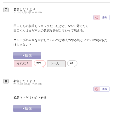
名無しだＪ
より
7
2016年1月14日 6:39 PM
田口くんの脱退もショックだったけど、SMAP見てたら
田口くんはまだ本人の意志な分だけマシって思える。
グループの未来を左右していいのは本人のやる気とファンの気持ちだ
けじゃない？
それな！
221
うーん…
20
名無しだＪ
より
8
2016年1月14日 7:05 PM
飯島マネだけやめさせる