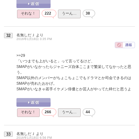
それな！
222
うーん…
38
名無しだＪ
より
32
2016年1月18日 3:35 PM
>>29
「いつまでも上がいると」って言ってるけど、
SMAPがいなかったらジャニーズ自体ここまで繁栄してなかったと思
う。
SMAP以外のメンバーがちょこちょこでもドラマとか司会できるのは
SMAPが売れたおかげ。
SMAPがいなきゃ若手イケメン俳優とか芸人がやってた枠だと思うよ
それな！
266
うーん…
44
名無しだＪ
より
33
2016年1月18日 6:56 PM