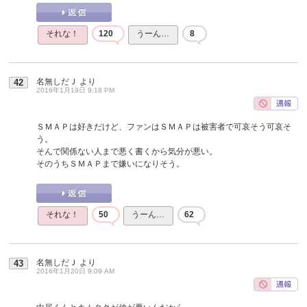
それな！
120
うーん…
8
名無しだＪ
より
42
2016年1月19日 9:18 PM
ＳＭＡＰは好きだけど、ファンはＳＭＡＰは被害者で可哀そう可哀そ
う。
そんで関係ない人まで悪く書くから気分が悪い。
そのうちＳＭＡＰまで嫌いになりそう。
それな！
50
うーん…
62
名無しだＪ
より
43
2016年1月20日 9:09 AM