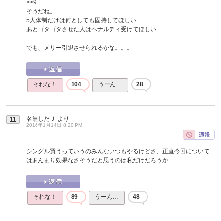
>>9
そうだね。
5人体制だけは何としても固持してほしい
あとゴタゴタさせた人はペナルティ受けてほしい
でも、メリー引退させられるかな。。。
それな！
104
うーん…
28
名無しだＪ
より
11
2016年1月14日 8:20 PM
シングル買うっていうのみんないつもやるけどさ、正直今回について
はあんまり効果なさそうだと思うのは私だけだろうか
それな！
89
うーん…
48