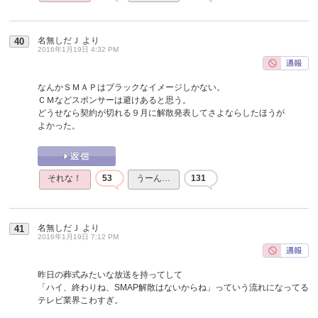
名無しだＪ
より
40
2016年1月19日 4:32 PM
なんかＳＭＡＰはブラックなイメージしかない。
ＣＭなどスポンサーは避けあると思う。
どうせなら契約が切れる９月に解散発表してさよならしたほうが
よかった。
それな！
53
うーん…
131
名無しだＪ
より
41
2016年1月19日 7:12 PM
昨日の葬式みたいな放送を持ってして
「ハイ、終わりね、SMAP解散はないからね」っていう流れになってる
テレビ業界こわすぎ。