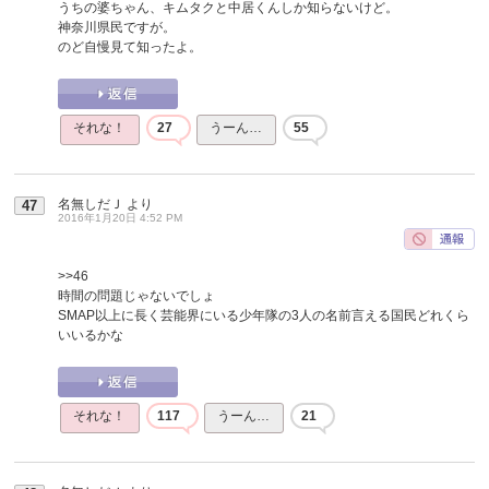
うちの婆ちゃん、キムタクと中居くんしか知らないけど。
神奈川県民ですが。
のど自慢見て知ったよ。
それな！
27
うーん…
55
名無しだＪ
より
47
2016年1月20日 4:52 PM
>>46
時間の問題じゃないでしょ
SMAP以上に長く芸能界にいる少年隊の3人の名前言える国民どれくら
いいるかな
それな！
117
うーん…
21