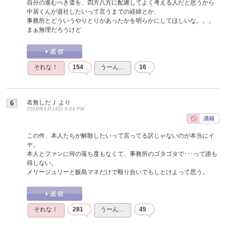
自分の進むべき道を、四方八方に配慮してよく考える人だと思うから
中居くんが退社したいって言うまでの経緯とか、
事務所とどういうやりとりがあったかを明らかにしてほしいな。。。
まぁ無理だろうけど
それな！
154
うーん…
16
名無しだＪ
より
6
2016年1月14日 6:04 PM
この件、本人たちが解散したいって言ってる訳じゃないのが本当にイ
ヤ。
本人とファンに何の落ち度もなくて、事務所のゴタゴタで･･･って誰も
得しない。
メリージュリーと飯島マネだけで殴り合いでもしとけよって思う。
それな！
281
うーん…
45