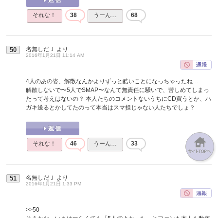
それな！
38
うーん…
68
名無しだＪ
より
50
2016年1月21日 11:14 AM
4人のあの姿、解散なんかよりずっと酷いことになっちゃったね…
解散しないで〜5人でSMAP〜なんて無責任に騒いで、苦しめてしまっ
たって考えはないの？ 本人たちのコメントないうちにCD買うとか、ハ
ガキ送るとかしてたのって本当はスマ担じゃない人たちでしょ？
それな！
46
うーん…
33
名無しだＪ
より
51
2016年1月21日 1:33 PM
>>50