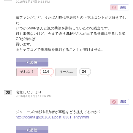
2016年1月17日 9:33 PM
嵐ファンだけど、うたばん時代中居君との下克上コントが大好きでし
た。
いつかSMAPさんと嵐の共演を期待していたので残念です。
何も出来ないけど、今まで通りSMAPさんが出てる番組は見るし音楽
CDが出れば
買います。
あとヤフコメで事務所を批判することしか書けません。
それな！
114
うーん…
24
名無しだＪ
より
28
2016年1月17日 11:36 PM
ジャニーズの絶対権力者が事態をどう捉えてるのか？
http://tocana.jp/2016/01/post_8381_entry.html