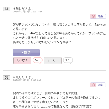
名無しだＪ
より
37
2016年1月18日 11:27 PM
SMAPファンではないですが、落ち着くところに落ち着いて、良かった
と思います。
これから、SMAPにとって更なる試練もあるかもですが、ファンの方た
ちと一緒に乗り越えてほしいと思います。
義理もあるかもしれないけどファンを大事に…。
それな！
52
うーん…
17
名無しだＪ
より
38
2016年1月19日 9:02 AM
契約の途中で独立とか、普通の事務所でも大問題。
まして多くのスポンサー、ＣＭ、レギユラーの番組を抱えてるのに
多くの関係者に迷惑を考えないのだろうか。
嫌な事をされた言われたとかで独立なんて一般的に非常識で