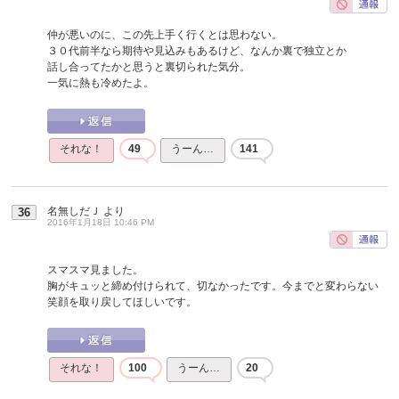
仲が悪いのに、この先上手く行くとは思わない。
３０代前半なら期待や見込みもあるけど、なんか裏で独立とか
話し合ってたかと思うと裏切られた気分。
一気に熱も冷めたよ。
それな！
49
うーん…
141
名無しだＪ
より
36
2016年1月18日 10:46 PM
スマスマ見ました。
胸がキュッと締め付けられて、切なかったです。今までと変わらない
笑顔を取り戻してほしいです。
それな！
100
うーん…
20