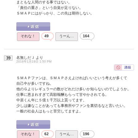
まともな人間のする事ではない。
「責任の重さ」という自覚が足りない。
ＳＭＡＰにはがっかり、この先は期待しない。
それな！
49
うーん…
164
名無しだＪ
より
39
2016年1月19日 1:50 PM
ＳＭＡＰファンは、ＳＭＡＰさえよければいいという考えが多くて
自己中が多いですね。
他のＧよりレギュラーの数がどれだけ多いか知らないのでしようか。
仕事に恵まれすぎて高額報酬もらって甘やかされてる。
中居くん年に５億１千万以上貰ってます。
少しは嫌なことがあっても事務所やファンを裏切るなと言いたい。
一般の社会人はもっと苦労してますよ。
それな！
62
うーん…
196