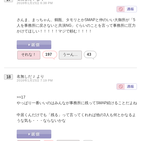
2016年1月15日 6:38 PM
さんま、まっちゃん、鶴瓶、タモリとかSMAPと仲のいい大御所が「5
人を事務所に戻さないと共演NG」ぐらいのことを言って事務所に圧力
かけてほしい！！！！！マジで頼む！！！！
それな！
197
うーん…
43
名無しだＪ
より
18
2016年1月15日 7:19 PM
>>17
やっぱり一番いいのはみんなが事務所に残ってSMAP続けることだよね
中居くんだけでも「残る」って言ってくれれば他の3人も何とかなるよ
うな気も・・・ならないかな