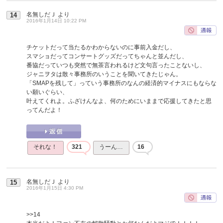
名無しだＪ
より
14
2016年1月14日 10:22 PM
チケットだって当たるかわからないのに事前入金だし、
スマショだってコンサートグッズだってちゃんと並んだし、
番協だっていつも突然で無茶言われるけど文句言ったことないし、
ジャニヲタは散々事務所のいうことを聞いてきたじゃん。
「SMAPを残して」っていう事務所のなんの経済的マイナスにもならな
い願いぐらい、
叶えてくれよ。ふざけんなよ、何のためにいままで応援してきたと思
ってんだよ！
それな！
321
うーん…
16
名無しだＪ
より
15
2016年1月15日 4:30 PM
>>14