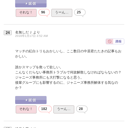
それな！
96
うーん…
25
名無しだＪ
より
24
2016年1月17日 3:52 AM
マッチの紅白トリもおかしいし、ここ数日の中居君たたきの記事もお
かしい。
誰かスマップを救って欲しい。
こんなくだらない事務所トラブルで何故解散しなければならないの？
ジャニーズ事務所にも大打撃になると思う。
後輩グループにも影響するのに、ジャニーズ事務所解体する気なの
か？
それな！
182
うーん…
28