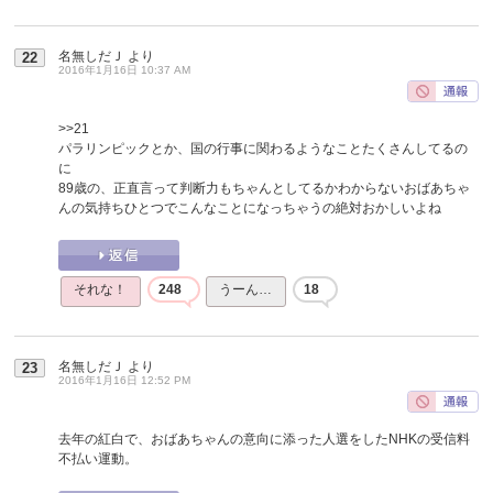
名無しだＪ
より
22
2016年1月16日 10:37 AM
>>21
パラリンピックとか、国の行事に関わるようなことたくさんしてるの
に
89歳の、正直言って判断力もちゃんとしてるかわからないおばあちゃ
んの気持ちひとつでこんなことになっちゃうの絶対おかしいよね
それな！
248
うーん…
18
名無しだＪ
より
23
2016年1月16日 12:52 PM
去年の紅白で、おばあちゃんの意向に添った人選をしたNHKの受信料
不払い運動。