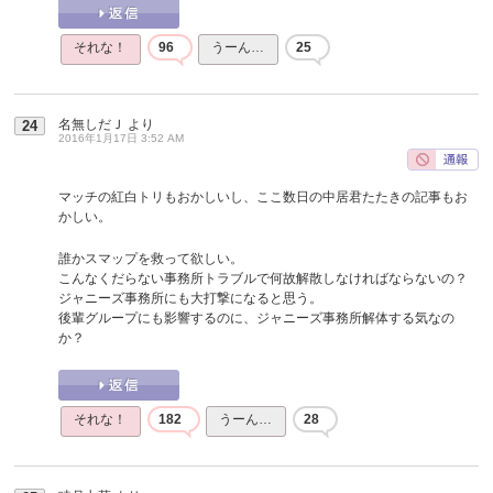
それな！
96
うーん…
25
名無しだＪ
より
24
2016年1月17日 3:52 AM
マッチの紅白トリもおかしいし、ここ数日の中居君たたきの記事もお
かしい。
誰かスマップを救って欲しい。
こんなくだらない事務所トラブルで何故解散しなければならないの？
ジャニーズ事務所にも大打撃になると思う。
後輩グループにも影響するのに、ジャニーズ事務所解体する気なの
か？
それな！
182
うーん…
28