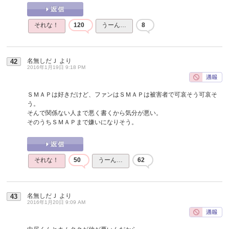
それな！
120
うーん…
8
名無しだＪ
より
42
2016年1月19日 9:18 PM
ＳＭＡＰは好きだけど、ファンはＳＭＡＰは被害者で可哀そう可哀そ
う。
そんで関係ない人まで悪く書くから気分が悪い。
そのうちＳＭＡＰまで嫌いになりそう。
それな！
50
うーん…
62
名無しだＪ
より
43
2016年1月20日 9:09 AM