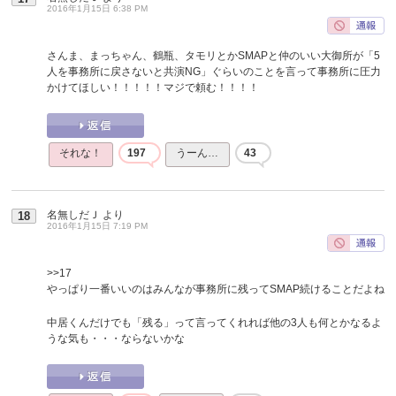
2016年1月15日 6:38 PM
さんま、まっちゃん、鶴瓶、タモリとかSMAPと仲のいい大御所が「5
人を事務所に戻さないと共演NG」ぐらいのことを言って事務所に圧力
かけてほしい！！！！！マジで頼む！！！！
それな！
197
うーん…
43
名無しだＪ
より
18
2016年1月15日 7:19 PM
>>17
やっぱり一番いいのはみんなが事務所に残ってSMAP続けることだよね
中居くんだけでも「残る」って言ってくれれば他の3人も何とかなるよ
うな気も・・・ならないかな