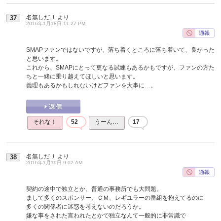
名無しだＪ
より
37
2016年1月18日 11:27 PM
SMAPファンではないですが、落ち着くところに落ち着いて、良かった
と思います。
これから、SMAPにとって更なる試練もあるかもですが、ファンの方た
ちと一緒に乗り越えてほしいと思います。
義理もあるかもしれないけどファンを大事に…。
それな！
52
うーん…
17
名無しだＪ
より
38
2016年1月19日 9:02 AM
契約の途中で独立とか、普通の事務所でも大問題。
まして多くのスポンサー、ＣＭ、レギユラーの番組を抱えてるのに
多くの関係者に迷惑を考えないのだろうか。
嫌な事をされた言われたとかで独立なんて一般的に非常識で