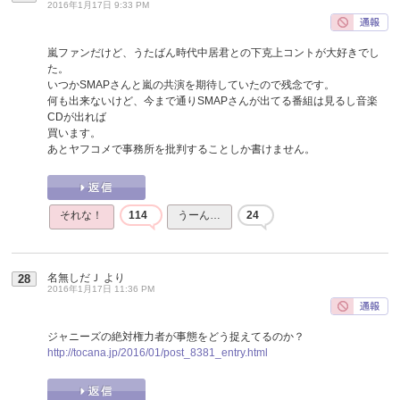
2016年1月17日 9:33 PM
嵐ファンだけど、うたばん時代中居君との下克上コントが大好きでし
た。
いつかSMAPさんと嵐の共演を期待していたので残念です。
何も出来ないけど、今まで通りSMAPさんが出てる番組は見るし音楽
CDが出れば
買います。
あとヤフコメで事務所を批判することしか書けません。
それな！
114
うーん…
24
名無しだＪ
より
28
2016年1月17日 11:36 PM
ジャニーズの絶対権力者が事態をどう捉えてるのか？
http://tocana.jp/2016/01/post_8381_entry.html