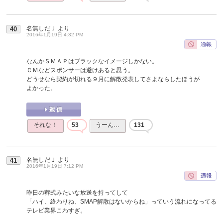
名無しだＪ
より
40
2016年1月19日 4:32 PM
なんかＳＭＡＰはブラックなイメージしかない。
ＣＭなどスポンサーは避けあると思う。
どうせなら契約が切れる９月に解散発表してさよならしたほうが
よかった。
それな！
53
うーん…
131
名無しだＪ
より
41
2016年1月19日 7:12 PM
昨日の葬式みたいな放送を持ってして
「ハイ、終わりね、SMAP解散はないからね」っていう流れになってる
テレビ業界こわすぎ。