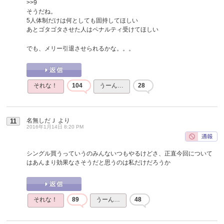
>>9
そうだね。
5人体制だけは何としても固持してほしい
あとゴタゴタさせた人はペナルティ受けてほしい
でも、メリー引退させられるかな。。。
それな！
104
うーん…
28
名無しだＪ
より
11
2016年1月14日 8:20 PM
シングル買うっていうのみんないつもやるけどさ、正直今回について
はあんまり効果なさそうだと思うのは私だけだろうか
それな！
89
うーん…
48