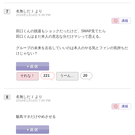
名無しだＪ
より
7
2016年1月14日 6:39 PM
田口くんの脱退もショックだったけど、SMAP見てたら
田口くんはまだ本人の意志な分だけマシって思える。
グループの未来を左右していいのは本人のやる気とファンの気持ちだ
けじゃない？
それな！
221
うーん…
20
名無しだＪ
より
8
2016年1月14日 7:05 PM
飯島マネだけやめさせる