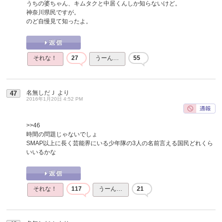
うちの婆ちゃん、キムタクと中居くんしか知らないけど。
神奈川県民ですが。
のど自慢見て知ったよ。
それな！
27
うーん…
55
名無しだＪ
より
47
2016年1月20日 4:52 PM
>>46
時間の問題じゃないでしょ
SMAP以上に長く芸能界にいる少年隊の3人の名前言える国民どれくら
いいるかな
それな！
117
うーん…
21