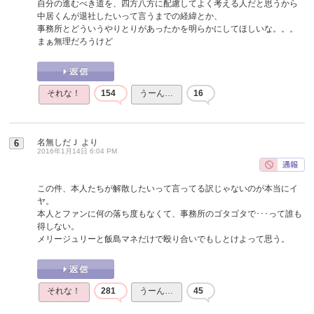
自分の進むべき道を、四方八方に配慮してよく考える人だと思うから
中居くんが退社したいって言うまでの経緯とか、
事務所とどういうやりとりがあったかを明らかにしてほしいな。。。
まぁ無理だろうけど
それな！
154
うーん…
16
名無しだＪ
より
6
2016年1月14日 6:04 PM
この件、本人たちが解散したいって言ってる訳じゃないのが本当にイ
ヤ。
本人とファンに何の落ち度もなくて、事務所のゴタゴタで･･･って誰も
得しない。
メリージュリーと飯島マネだけで殴り合いでもしとけよって思う。
それな！
281
うーん…
45