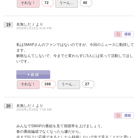
それな！
72
うーん…
40
名無しだＪ
より
19
2016年1月15日 9:20 PM
私はSMAPさんのファンではないのですが、今回のニュースに動揺して
ます。
解散なんてしないで、今までと変わらずに5人には笑って活動してほし
いです。
それな！
168
うーん…
27
名無しだＪ
より
20
2016年1月16日 7:28 AM
みんなでSMAPの番組を見て視聴率を上げましょう。
春の番組編成でなくなったら嫌だから。
今まで以上に応援できるとしたら録画しないで生で見ることだと思い