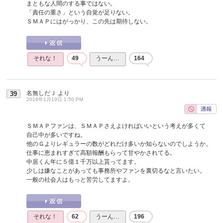
まともな人間のする事ではない。
「責任の重さ」という自覚が足りない。
ＳＭＡＰにはがっかり、この先は期待しない。
それな！
49
うーん…
164
名無しだＪ
より
39
2016年1月19日 1:50 PM
ＳＭＡＰファンは、ＳＭＡＰさえよければいいという考えが多くて
自己中が多いですね。
他のＧよりレギュラーの数がどれだけ多いか知らないのでしようか。
仕事に恵まれすぎて高額報酬もらって甘やかされてる。
中居くん年に５億１千万以上貰ってます。
少しは嫌なことがあっても事務所やファンを裏切るなと言いたい。
一般の社会人はもっと苦労してますよ。
それな！
62
うーん…
196