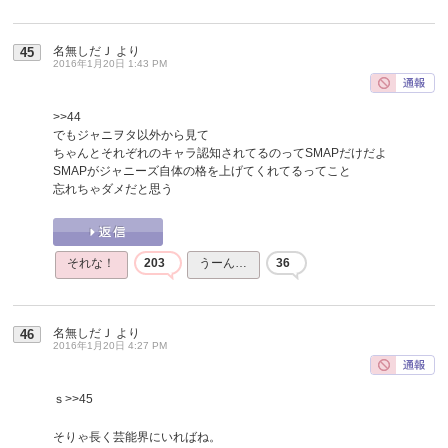
名無しだＪ
より
45
2016年1月20日 1:43 PM
>>44
でもジャニヲタ以外から見て
ちゃんとそれぞれのキャラ認知されてるのってSMAPだけだよ
SMAPがジャニーズ自体の格を上げてくれてるってこと
忘れちゃダメだと思う
それな！
203
うーん…
36
名無しだＪ
より
46
2016年1月20日 4:27 PM
ｓ
>>45
そりゃ長く芸能界にいればね。