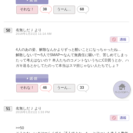
それな！
38
うーん…
68
名無しだＪ
より
50
2016年1月21日 11:14 AM
4人のあの姿、解散なんかよりずっと酷いことになっちゃったね…
解散しないで〜5人でSMAP〜なんて無責任に騒いで、苦しめてしまっ
たって考えはないの？ 本人たちのコメントないうちにCD買うとか、ハ
ガキ送るとかしてたのって本当はスマ担じゃない人たちでしょ？
それな！
46
うーん…
33
名無しだＪ
より
51
2016年1月21日 1:33 PM
>>50