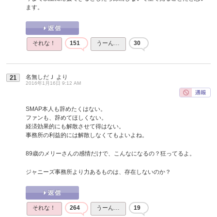
ます。
それな！
151
うーん…
30
名無しだＪ
より
21
2016年1月16日 9:12 AM
SMAP本人も辞めたくはない。
ファンも、辞めてほしくない。
経済効果的にも解散させて得はない。
事務所の利益的には解散しなくてもよいよね。
89歳のメリーさんの感情だけで、こんなになるの？狂ってるよ。
ジャニーズ事務所より力あるものは、存在しないのか？
それな！
264
うーん…
19