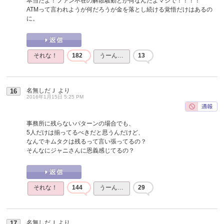
本当だよ！ファン不在の解散騒動とか何なんだよマジで！！！！
ATMって言われようが何だろうが金を落とし続ける覚悟だけはあるの
に。
それな！
182
うーん…
13
名無しだＪ
より
16
2016年1月15日 5:25 PM
事務所に残らないパターンの場合でも、
5人だけは揃ってるべきだと思うんだけど、
なんでキムタクは残るって言い張ってるの？
そんなにジャニさんに恩義感じてるの？
それな！
144
うーん…
29
名無しだＪ
より
17