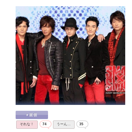
それな！
74
うーん…
35