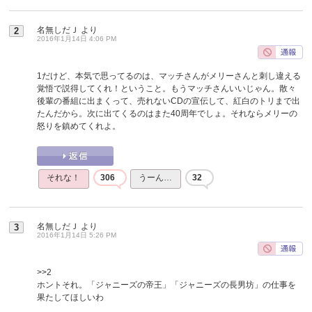
名無しだＪ
より
2
2016年1月14日 4:06 PM
1だけど、本気で思ってるのは、マッチさんがメリーさんと刺し違える
覚悟で説得してくれ！ということ。もうマッチさんいいじゃん。散々
後輩の番組に出まくって、売れないCDの宣伝して、紅白のトリまで出
たんだから。次に出てくるのはまた40周年でしょ。それならメリーの
怒りを鎮めてくれよ。
それな！
306
うーん…
32
名無しだＪ
より
3
2016年1月14日 5:26 PM
>>2
ホントそれ。「ジャニーズの帝王」「ジャニーズの長男坊」の仕事を
果たしてほしいわ