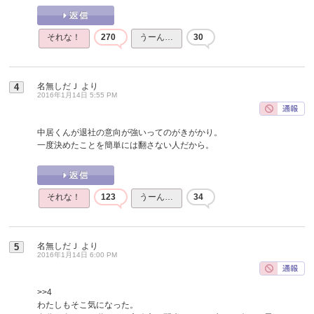
それな！
270
うーん…
30
名無しだＪ
より
4
2016年1月14日 5:55 PM
中居くんが退社の意向が強いってのがきがかり。
一度決めたことを簡単には翻さない人だから。
それな！
123
うーん…
34
名無しだＪ
より
5
2016年1月14日 6:00 PM
>>4
わたしもそこ気になった。