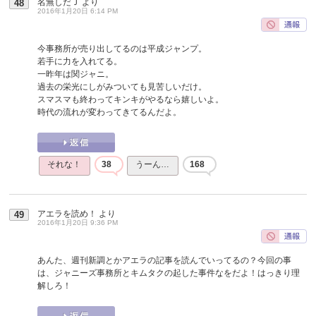
名無しだＪ
より
48
2016年1月20日 6:14 PM
今事務所が売り出してるのは平成ジャンプ。
若手に力を入れてる。
一昨年は関ジャニ。
過去の栄光にしがみついても見苦しいだけ。
スマスマも終わってキンキがやるなら嬉しいよ。
時代の流れが変わってきてるんだよ。
それな！
38
うーん…
168
アエラを読め！
より
49
2016年1月20日 9:36 PM
あんた、週刊新調とかアエラの記事を読んでいってるの？今回の事
は、ジャニーズ事務所とキムタクの起した事件なをだよ！はっきり理
解しろ！