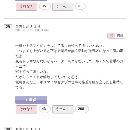
それな！
35
うーん…
8
名無しだＪ
より
29
2016年1月18日 8:54 AM
平成やキスマイが力をつけてるし頑張ってほしいと思う。
いつまでも上がいると下は居場所が無く活動が激戦区になって気の毒
だよ。
嵐もドラマやんないからバーターもつかないしゴールデンで若手のジ
ャニで
冠を持ってほしいな。
だからＳＭＡＰが解散してもいいと思う。
飯島さんだと、キスマイやセクゾの仕事の格差が腹が立ったし期待し
てる。
それな！
43
うーん…
208
名無しだＪ
より
30