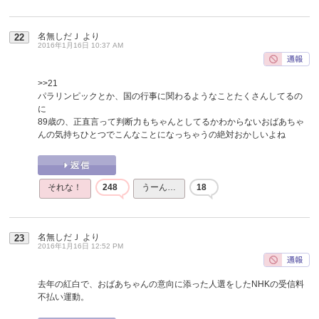
名無しだＪ
より
22
2016年1月16日 10:37 AM
>>21
パラリンピックとか、国の行事に関わるようなことたくさんしてるの
に
89歳の、正直言って判断力もちゃんとしてるかわからないおばあちゃ
んの気持ちひとつでこんなことになっちゃうの絶対おかしいよね
それな！
248
うーん…
18
名無しだＪ
より
23
2016年1月16日 12:52 PM
去年の紅白で、おばあちゃんの意向に添った人選をしたNHKの受信料
不払い運動。