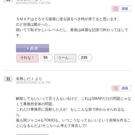
2016年1月18日 1:20 PM
ＳＭＡＰはそろそろ後輩に道を譲るべき時が来てると思います。
のど自慢は酷かった。
聴いてて恥ずかしいレベルだし、最後は綺麗な記憶で終わってほしで
す。
それな！
55
うーん…
235
名無しだＪ
より
31
2016年1月18日 2:31 PM
解散してもいいって言う人もいるけど、これはSMAPだけの問題じゃな
くて事務所全体の問題。
これだけ事務所に貢献した人が、もしこんな形で終わらせられるな
ら、
嵐も関ジャニ∞もTOKIOも、いつこうなってもいいという前例を作るこ
とになるんだよ!そこらへん考えて発言して!