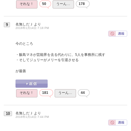
それな！
50
うーん…
178
名無しだＪ
より
9
2016年1月14日 7:18 PM
今のところ
・飯島マネが芸能界を去る代わりに、5人を事務所に残す
・そしてジュリーがメリーを引退させる
が最善
それな！
181
うーん…
44
名無しだＪ
より
10
2016年1月14日 7:44 PM