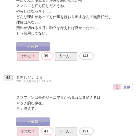
中居くんとキムタクが仲が悪いんだから
スマスマも打ち切りだろうね。
やらせになっちゃう。
どんな理由があっても仕事をほおり出すなんて無責任だし
理解出来ない。
契約が切れる９月に独立を考えれば良かったのに。
もう信用してない。
それな！
39
うーん…
141
名無しだＪ
より
44
2016年1月20日 1:21 PM
スマファン以外のジャニヲタから見ればＳＭＡＰは
マッチ的な存在。
早く消えて。
それな！
43
うーん…
191