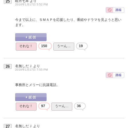
睦月七草
より
25
2016年1月17日 5:52 PM
今まで以上に、ＳＭＡＰを応援したり、番組やドラマを見ようと思い
ます。
それな！
150
うーん…
19
名無しだＪ
より
26
2016年1月17日 7:55 PM
事務所とメリーに抗議電話。
それな！
97
うーん…
36
名無しだＪ
より
27