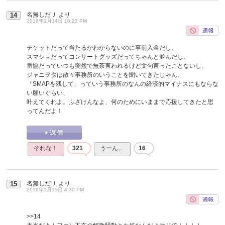
名無しだＪ
より
14
2016年1月14日 10:22 PM
チケットだって当たるかわからないのに事前入金だし、
スマショだってコンサートグッズだってちゃんと並んだし、
番協だっていつも突然で無茶言われるけど文句言ったことないし、
ジャニヲタは散々事務所のいうことを聞いてきたじゃん。
「SMAPを残して」っていう事務所のなんの経済的マイナスにもならな
い願いぐらい、
叶えてくれよ。ふざけんなよ、何のためにいままで応援してきたと思
ってんだよ！
それな！
321
うーん…
16
名無しだＪ
より
15
2016年1月15日 4:30 PM
>>14