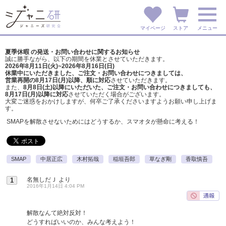
マイページ
ストア
メニュー
夏季休暇 の発送・お問い合わせに関するお知らせ
誠に勝手ながら、以下の期間を休業とさせていただきます。
2026年8月11日(火)~2026年8月16日(日)
休業中にいただきました、ご注文・お問い合わせにつきましては、
営業再開の8月17日(月)以降、順に対応
させていただきます。
また、
8月8日(土)以降にいただいた、ご注文・
お問い合わせにつきましても、
8月17日(月)以降に対応
させていただく場合がございます。
大変ご迷惑をおかけしますが、
何卒ご了承くださいますようお願い申し上げま
す。
SMAPを解散させないためにはどうするか、スマオタが懸命に考える！
SMAP
中居正広
木村拓哉
稲垣吾郎
草なぎ剛
香取慎吾
名無しだＪ
より
1
2016年1月14日 4:04 PM
解散なんて絶対反対！
どうすればいいのか、みんな考えよう！