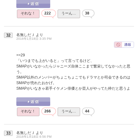
それな！
222
うーん…
38
名無しだＪ
より
32
2016年1月18日 3:35 PM
>>29
「いつまでも上がいると」って言ってるけど、
SMAPがいなかったらジャニーズ自体ここまで繁栄してなかったと思
う。
SMAP以外のメンバーがちょこちょこでもドラマとか司会できるのは
SMAPが売れたおかげ。
SMAPがいなきゃ若手イケメン俳優とか芸人がやってた枠だと思うよ
それな！
266
うーん…
44
名無しだＪ
より
33
2016年1月18日 6:56 PM