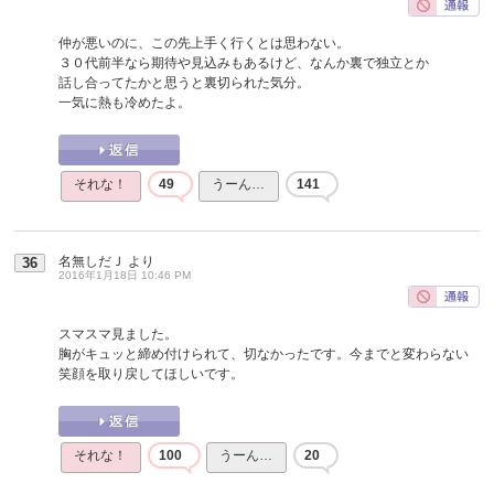
仲が悪いのに、この先上手く行くとは思わない。
３０代前半なら期待や見込みもあるけど、なんか裏で独立とか
話し合ってたかと思うと裏切られた気分。
一気に熱も冷めたよ。
それな！
49
うーん…
141
名無しだＪ
より
36
2016年1月18日 10:46 PM
スマスマ見ました。
胸がキュッと締め付けられて、切なかったです。今までと変わらない
笑顔を取り戻してほしいです。
それな！
100
うーん…
20