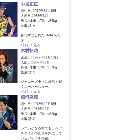
中居正広
誕生日: 1972年8月18日
入所日:1987年3月
身長/ 体重: 170cm/54kg
血液型: A
言わずとしれたSMAPのリー
ダー。
詳しく見る
木村拓哉
誕生日: 1972年11月13日
入所日:1987年11月
身長/ 体重: 176cm/57kg
血液型: O
ジャニーズ史上に燦然と輝
くスーパースター。
詳しく見る
稲垣吾郎
誕生日: 1973年12月8日
入所日:1987年11月
身長/ 体重: 176cm/52kg
血液型: O
いついかなる時でも、ヘア
スタイルの乱れを気にして
いるアイドルの鏡。