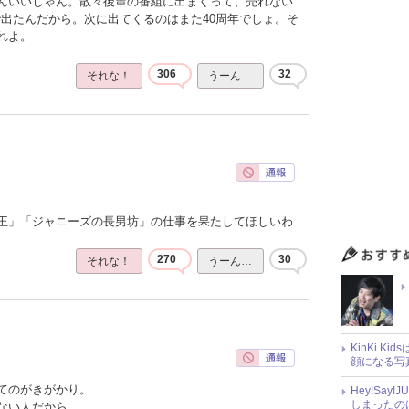
んいいじゃん。散々後輩の番組に出まくって、売れない
で出たんだから。次に出てくるのはまた40周年でしょ。そ
れよ。
306
32
それな！
うーん…
王」「ジャニーズの長男坊」の仕事を果たしてほしいわ
270
30
それな！
うーん…
KinKi K
顔になる写
てのがきがかり。
Hey!Sa
しまったの
ない人だから。