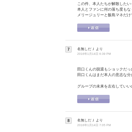
この件、本人たちが解散したい
本人とファンに何の落ち度もな
メリージュリーと飯島マネだけ
名無しだＪ
より
7
2016年1月14日 6:39 PM
田口くんの脱退もショックだっ
田口くんはまだ本人の意志な分
グループの未来を左右していい
名無しだＪ
より
8
2016年1月14日 7:05 PM