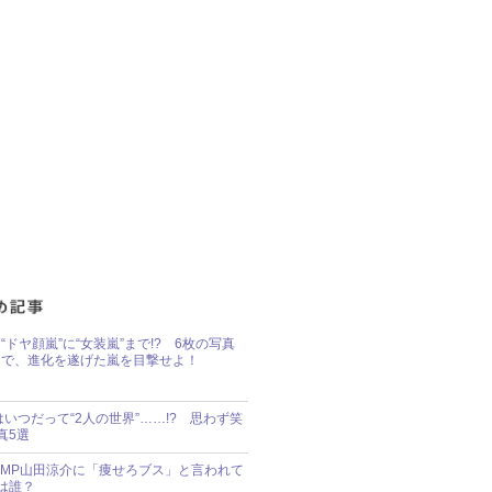
“ドヤ顔嵐”に“女装嵐”まで!? 6枚の写真
で、進化を遂げた嵐を目撃せよ！
idsはいつだって“2人の世界”……!? 思わず笑
真5選
y!JUMP山田涼介に「痩せろブス」と言われて
は誰？