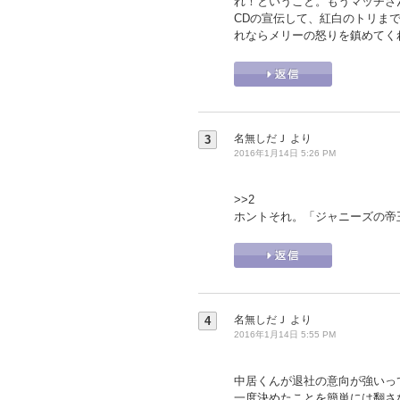
れ！ということ。もうマッチさ
CDの宣伝して、紅白のトリま
れならメリーの怒りを鎮めてく
名無しだＪ
より
3
2016年1月14日 5:26 PM
>>2
ホントそれ。「ジャニーズの帝
名無しだＪ
より
4
2016年1月14日 5:55 PM
中居くんが退社の意向が強いっ
一度決めたことを簡単には翻さ