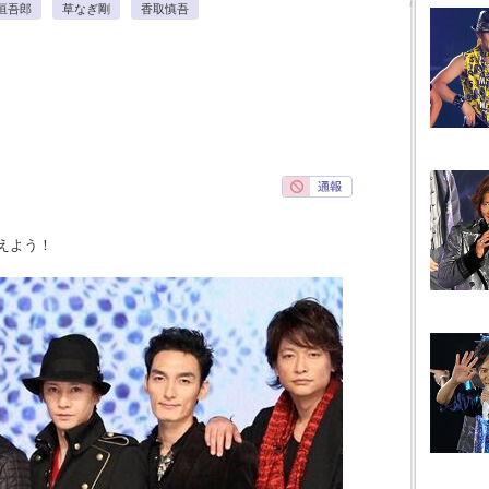
垣吾郎
草なぎ剛
香取慎吾
えよう！