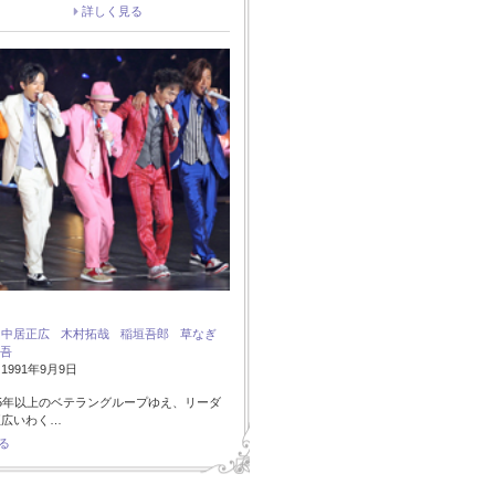
詳しく見る
：
中居正広
木村拓哉
稲垣吾郎
草なぎ
吾
991年9月9日
5年以上のベテラングループゆえ、リーダ
正広いわく…
る