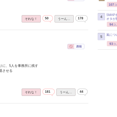
107
コ
SMA
50
178
オタが
それな！
うーん…
94
コ
嵐につ
93
コ
りに、5人を事務所に残す
退させる
181
44
それな！
うーん…