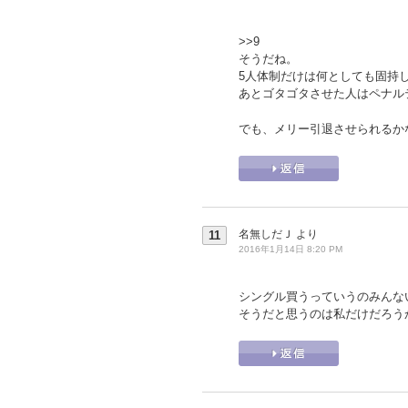
>>9
そうだね。
5人体制だけは何としても固持
あとゴタゴタさせた人はペナル
でも、メリー引退させられるか
名無しだＪ
より
11
2016年1月14日 8:20 PM
シングル買うっていうのみんな
そうだと思うのは私だけだろう