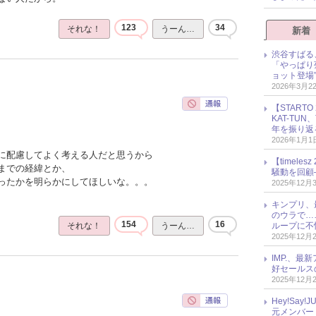
123
34
それな！
うーん…
新着
渋谷すばる
「やっぱり
ョット登場
2026年3月2
【START
KAT-TU
年を振り返
2026年1月1
に配慮してよく考える人だと思うから
【timel
までの経緯とか、
騒動を回顧
ったかを明らかにしてほしいな。。。
2025年12月
キンプリ、
のウラで…
154
16
ループに不
それな！
うーん…
2025年12月
IMP.、最
好セールス
2025年12月
Hey!Sa
元メンバー