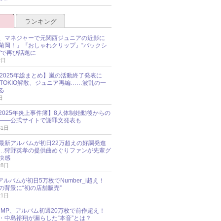
ランキング
、マネジャーで元関西ジュニアの近影に
菊岡！」『おしゃれクリップ』“バックシ
”で再び話題に
2日
O 2025年総まとめ】嵐の活動終了発表に
N、TOKIO解散、ジュニア再編……波乱の一
る
日
esz 2025年炎上事件簿】8人体制始動後からの
――公式サイトで謝罪文発表も
31日
最新アルバムが初日22万超えの好調発進
…狩野英孝の提供曲めぐりファンが先輩グ
快感
28日
新アルバムが初日5万枚でNumber_i超え！
の背景に“初の店舗販売”
21日
y!JUMP、アルバム初週20万枚で前作超え！
・中島裕翔が漏らした“本音”とは？