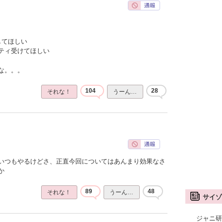
してほしい
ティ受けてほしい
な。。。
104
28
それな！
うーん…
いつもやるけどさ、正直今回についてはあんまり効果なさ
か
89
48
それな！
うーん…
サイゾ
ジャニ研