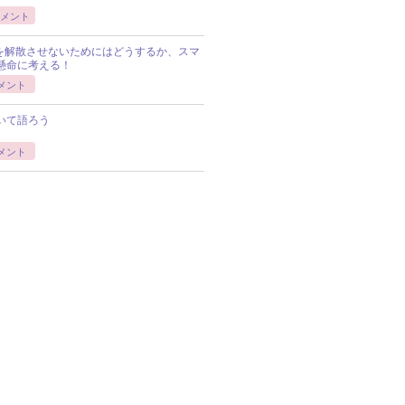
メント
Pを解散させないためにはどうするか、スマ
懸命に考える！
メント
いて語ろう
メント