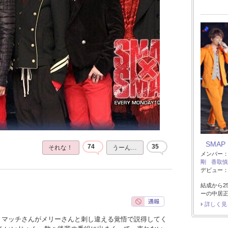
SMAP
74
35
それな！
うーん…
メンバー
剛
香取慎
デビュー：1
結成から2
ーの中居
詳しく見
、マッチさんがメリーさんと刺し違える覚悟で説得してく