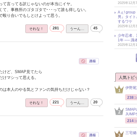
2025年12月
って言ってる訳じゃないのが本当にイヤ。
くて、事務所のゴタゴタで･･･って誰も得しない。
Aぇ! gr
で殴り合いでもしとけよって思う。
男』タイト
するワケ
2025年12月
281
45
それな！
うーん…
少年忍者、
1年 ── 
2025年12月
たけど、SMAP見てたら
人気トピ
だけマシって思える。
伊野尾
のは本人のやる気とファンの気持ちだけじゃない？
238
コ
221
20
それな！
うーん…
SMA
JUM
214
コ
三宅健