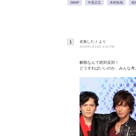
SMAP
中居正広
木村拓哉
稲
名無しだＪ
より
1
2016年1月14日 4:04 PM
解散なんて絶対反対！
どうすればいいのか、みんな考