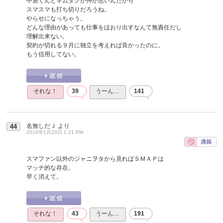
中居くんとキムタクが仲が悪いんだから
スマスマも打ち切りだろうね。
やらせになっちゃう。
どんな理由があっても仕事をほおり出すなんて無責任だし
理解出来ない。
契約が切れる９月に独立を考えれば良かったのに。
もう信用してない。
それな！
39
うーん…
141
名無しだＪ
より
44
2016年1月20日 1:21 PM
スマファン以外のジャニヲタから見ればＳＭＡＰは
マッチ的な存在。
早く消えて。
それな！
43
うーん…
191