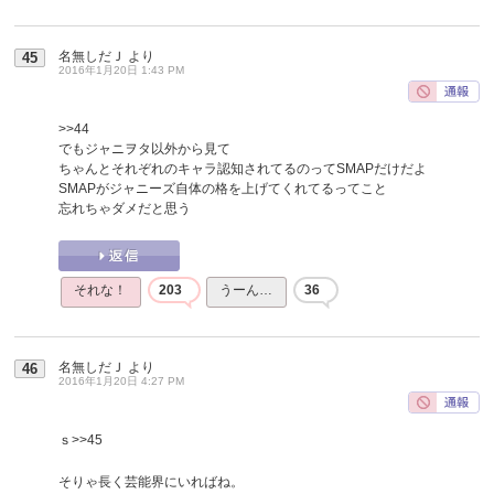
名無しだＪ
より
45
2016年1月20日 1:43 PM
>>44
でもジャニヲタ以外から見て
ちゃんとそれぞれのキャラ認知されてるのってSMAPだけだよ
SMAPがジャニーズ自体の格を上げてくれてるってこと
忘れちゃダメだと思う
それな！
203
うーん…
36
名無しだＪ
より
46
2016年1月20日 4:27 PM
ｓ
>>45
そりゃ長く芸能界にいればね。