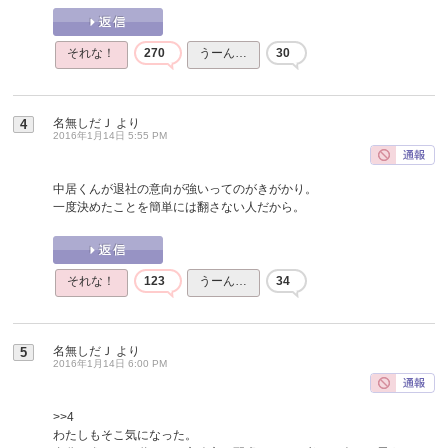
それな！
270
うーん…
30
名無しだＪ
より
4
2016年1月14日 5:55 PM
中居くんが退社の意向が強いってのがきがかり。
一度決めたことを簡単には翻さない人だから。
それな！
123
うーん…
34
名無しだＪ
より
5
2016年1月14日 6:00 PM
>>4
わたしもそこ気になった。