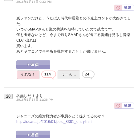
2016年1月17日 9:33 PM
嵐ファンだけど、うたばん時代中居君との下克上コントが大好きでし
た。
いつかSMAPさんと嵐の共演を期待していたので残念です。
何も出来ないけど、今まで通りSMAPさんが出てる番組は見るし音楽
CDが出れば
買います。
あとヤフコメで事務所を批判することしか書けません。
それな！
114
うーん…
24
名無しだＪ
より
28
2016年1月17日 11:36 PM
ジャニーズの絶対権力者が事態をどう捉えてるのか？
http://tocana.jp/2016/01/post_8381_entry.html