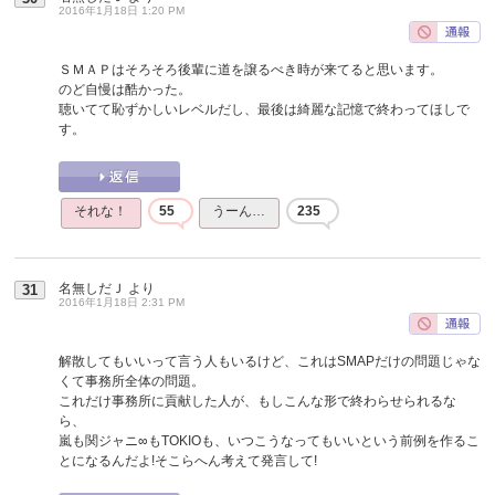
2016年1月18日 1:20 PM
ＳＭＡＰはそろそろ後輩に道を譲るべき時が来てると思います。
のど自慢は酷かった。
聴いてて恥ずかしいレベルだし、最後は綺麗な記憶で終わってほしで
す。
それな！
55
うーん…
235
名無しだＪ
より
31
2016年1月18日 2:31 PM
解散してもいいって言う人もいるけど、これはSMAPだけの問題じゃな
くて事務所全体の問題。
これだけ事務所に貢献した人が、もしこんな形で終わらせられるな
ら、
嵐も関ジャニ∞もTOKIOも、いつこうなってもいいという前例を作るこ
とになるんだよ!そこらへん考えて発言して!