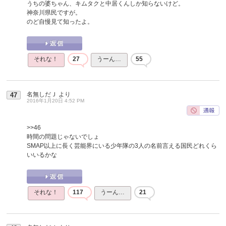
うちの婆ちゃん、キムタクと中居くんしか知らないけど。
神奈川県民ですが。
のど自慢見て知ったよ。
それな！
27
うーん…
55
名無しだＪ
より
47
2016年1月20日 4:52 PM
>>46
時間の問題じゃないでしょ
SMAP以上に長く芸能界にいる少年隊の3人の名前言える国民どれくら
いいるかな
それな！
117
うーん…
21