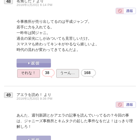
名無しだＪ
より
48
2016年1月20日 6:14 PM
今事務所が売り出してるのは平成ジャンプ。
若手に力を入れてる。
一昨年は関ジャニ。
過去の栄光にしがみついても見苦しいだけ。
スマスマも終わってキンキがやるなら嬉しいよ。
時代の流れが変わってきてるんだよ。
それな！
38
うーん…
168
アエラを読め！
より
49
2016年1月20日 9:36 PM
あんた、週刊新調とかアエラの記事を読んでいってるの？今回の事
は、ジャニーズ事務所とキムタクの起した事件なをだよ！はっきり理
解しろ！