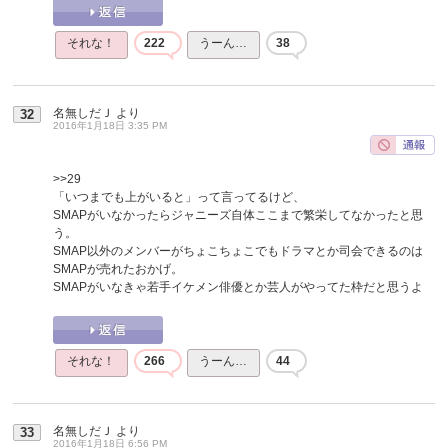
それな！
222
うーん…
38
名無しだＪ
より
32
2016年1月18日 3:35 PM
>>29
「いつまでも上がいると」って言ってるけど、
SMAPがいなかったらジャニーズ自体ここまで繁栄してなかったと思
う。
SMAP以外のメンバーがちょこちょこでもドラマとか司会できるのは
SMAPが売れたおかげ。
SMAPがいなきゃ若手イケメン俳優とか芸人がやってた枠だと思うよ
それな！
266
うーん…
44
名無しだＪ
より
33
2016年1月18日 6:56 PM