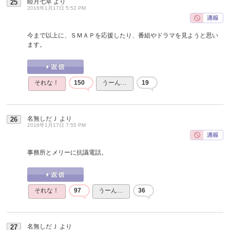
睦月七草
より
25
2016年1月17日 5:52 PM
今まで以上に、ＳＭＡＰを応援したり、番組やドラマを見ようと思い
ます。
それな！
150
うーん…
19
名無しだＪ
より
26
2016年1月17日 7:55 PM
事務所とメリーに抗議電話。
それな！
97
うーん…
36
名無しだＪ
より
27