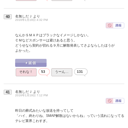
名無しだＪ
より
40
2016年1月19日 4:32 PM
なんかＳＭＡＰはブラックなイメージしかない。
ＣＭなどスポンサーは避けあると思う。
どうせなら契約が切れる９月に解散発表してさよならしたほうが
よかった。
それな！
53
うーん…
131
名無しだＪ
より
41
2016年1月19日 7:12 PM
昨日の葬式みたいな放送を持ってして
「ハイ、終わりね、SMAP解散はないからね」っていう流れになってる
テレビ業界こわすぎ。