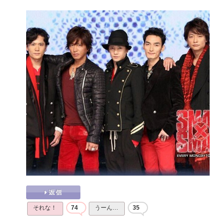
それな！
74
うーん…
35