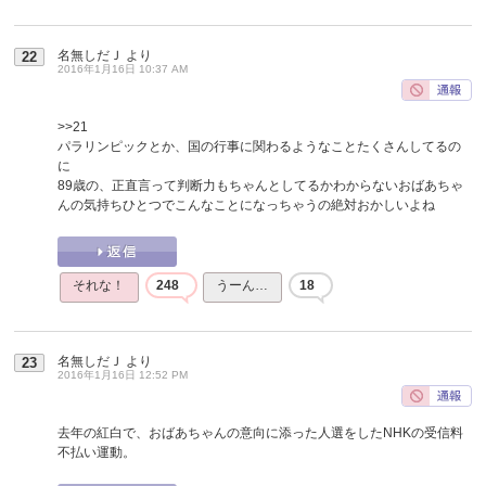
名無しだＪ
より
22
2016年1月16日 10:37 AM
>>21
パラリンピックとか、国の行事に関わるようなことたくさんしてるの
に
89歳の、正直言って判断力もちゃんとしてるかわからないおばあちゃ
んの気持ちひとつでこんなことになっちゃうの絶対おかしいよね
それな！
248
うーん…
18
名無しだＪ
より
23
2016年1月16日 12:52 PM
去年の紅白で、おばあちゃんの意向に添った人選をしたNHKの受信料
不払い運動。