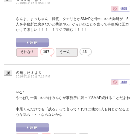
2016年1月15日 6:38 PM
さんま、まっちゃん、鶴瓶、タモリとかSMAPと仲のいい大御所が「5
人を事務所に戻さないと共演NG」ぐらいのことを言って事務所に圧力
かけてほしい！！！！！マジで頼む！！！！
それな！
197
うーん…
43
名無しだＪ
より
18
2016年1月15日 7:19 PM
>>17
やっぱり一番いいのはみんなが事務所に残ってSMAP続けることだよね
中居くんだけでも「残る」って言ってくれれば他の3人も何とかなるよ
うな気も・・・ならないかな