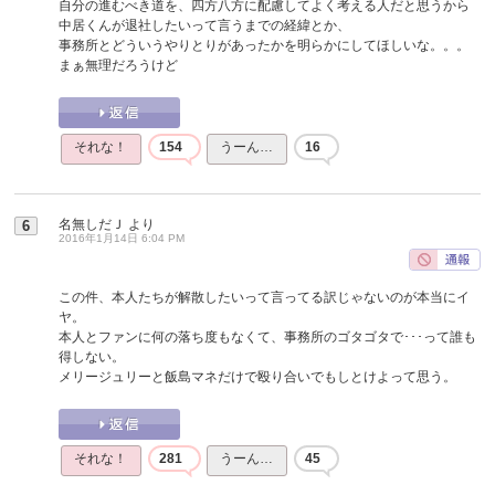
自分の進むべき道を、四方八方に配慮してよく考える人だと思うから
中居くんが退社したいって言うまでの経緯とか、
事務所とどういうやりとりがあったかを明らかにしてほしいな。。。
まぁ無理だろうけど
それな！
154
うーん…
16
名無しだＪ
より
6
2016年1月14日 6:04 PM
この件、本人たちが解散したいって言ってる訳じゃないのが本当にイ
ヤ。
本人とファンに何の落ち度もなくて、事務所のゴタゴタで･･･って誰も
得しない。
メリージュリーと飯島マネだけで殴り合いでもしとけよって思う。
それな！
281
うーん…
45