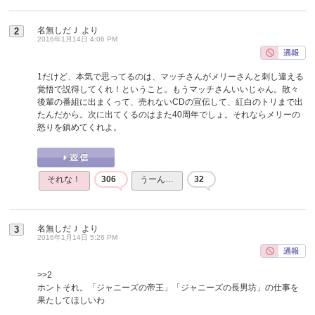
名無しだＪ
より
2
2016年1月14日 4:06 PM
1だけど、本気で思ってるのは、マッチさんがメリーさんと刺し違える
覚悟で説得してくれ！ということ。もうマッチさんいいじゃん。散々
後輩の番組に出まくって、売れないCDの宣伝して、紅白のトリまで出
たんだから。次に出てくるのはまた40周年でしょ。それならメリーの
怒りを鎮めてくれよ。
それな！
306
うーん…
32
名無しだＪ
より
3
2016年1月14日 5:26 PM
>>2
ホントそれ。「ジャニーズの帝王」「ジャニーズの長男坊」の仕事を
果たしてほしいわ