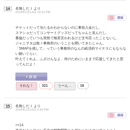
名無しだＪ
より
14
2016年1月14日 10:22 PM
チケットだって当たるかわからないのに事前入金だし、
スマショだってコンサートグッズだってちゃんと並んだし、
番協だっていつも突然で無茶言われるけど文句言ったことないし、
ジャニヲタは散々事務所のいうことを聞いてきたじゃん。
「SMAPを残して」っていう事務所のなんの経済的マイナスにもならな
い願いぐらい、
叶えてくれよ。ふざけんなよ、何のためにいままで応援してきたと思
ってんだよ！
それな！
321
うーん…
16
名無しだＪ
より
15
2016年1月15日 4:30 PM
>>14