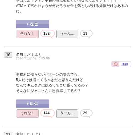
本当だよ！ファン不在の解散騒動とか何なんだよマジで！！！！
ATMって言われようが何だろうが金を落とし続ける覚悟だけはあるの
に。
それな！
182
うーん…
13
名無しだＪ
より
16
2016年1月15日 5:25 PM
事務所に残らないパターンの場合でも、
5人だけは揃ってるべきだと思うんだけど、
なんでキムタクは残るって言い張ってるの？
そんなにジャニさんに恩義感じてるの？
それな！
144
うーん…
29
名無しだＪ
より
17