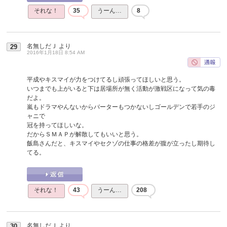
それな！
35
うーん…
8
名無しだＪ
より
29
2016年1月18日 8:54 AM
平成やキスマイが力をつけてるし頑張ってほしいと思う。
いつまでも上がいると下は居場所が無く活動が激戦区になって気の毒
だよ。
嵐もドラマやんないからバーターもつかないしゴールデンで若手のジ
ャニで
冠を持ってほしいな。
だからＳＭＡＰが解散してもいいと思う。
飯島さんだと、キスマイやセクゾの仕事の格差が腹が立ったし期待し
てる。
それな！
43
うーん…
208
名無しだＪ
より
30