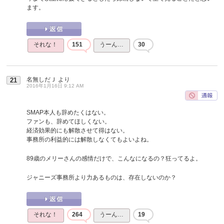
ます。
それな！
151
うーん…
30
名無しだＪ
より
21
2016年1月16日 9:12 AM
SMAP本人も辞めたくはない。
ファンも、辞めてほしくない。
経済効果的にも解散させて得はない。
事務所の利益的には解散しなくてもよいよね。
89歳のメリーさんの感情だけで、こんなになるの？狂ってるよ。
ジャニーズ事務所より力あるものは、存在しないのか？
それな！
264
うーん…
19