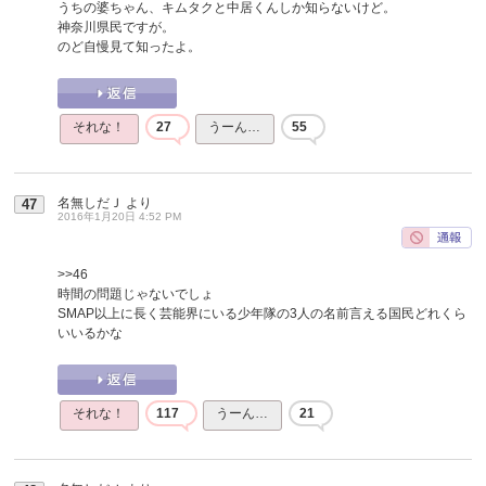
うちの婆ちゃん、キムタクと中居くんしか知らないけど。
神奈川県民ですが。
のど自慢見て知ったよ。
それな！
27
うーん…
55
名無しだＪ
より
47
2016年1月20日 4:52 PM
>>46
時間の問題じゃないでしょ
SMAP以上に長く芸能界にいる少年隊の3人の名前言える国民どれくら
いいるかな
それな！
117
うーん…
21