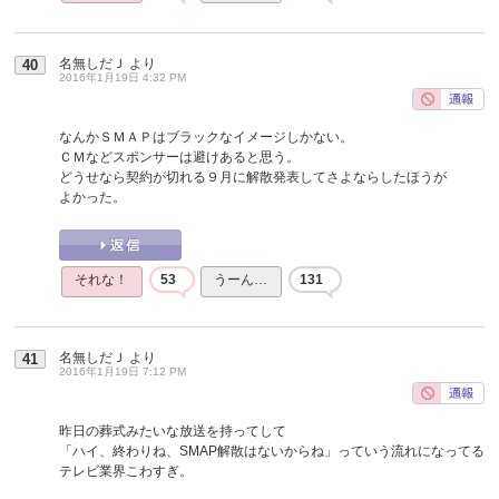
名無しだＪ
より
40
2016年1月19日 4:32 PM
なんかＳＭＡＰはブラックなイメージしかない。
ＣＭなどスポンサーは避けあると思う。
どうせなら契約が切れる９月に解散発表してさよならしたほうが
よかった。
それな！
53
うーん…
131
名無しだＪ
より
41
2016年1月19日 7:12 PM
昨日の葬式みたいな放送を持ってして
「ハイ、終わりね、SMAP解散はないからね」っていう流れになってる
テレビ業界こわすぎ。