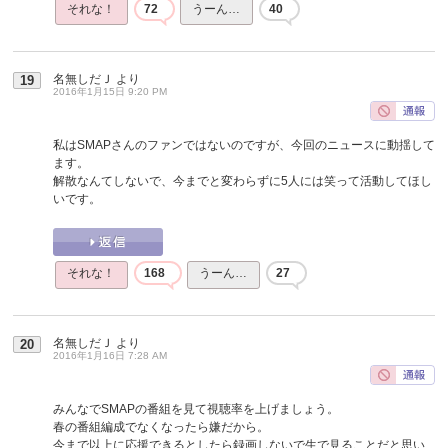
それな！
72
うーん…
40
名無しだＪ
より
19
2016年1月15日 9:20 PM
私はSMAPさんのファンではないのですが、今回のニュースに動揺して
ます。
解散なんてしないで、今までと変わらずに5人には笑って活動してほし
いです。
それな！
168
うーん…
27
名無しだＪ
より
20
2016年1月16日 7:28 AM
みんなでSMAPの番組を見て視聴率を上げましょう。
春の番組編成でなくなったら嫌だから。
今まで以上に応援できるとしたら録画しないで生で見ることだと思い