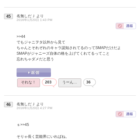
名無しだＪ
より
45
2016年1月20日 1:43 PM
>>44
でもジャニヲタ以外から見て
ちゃんとそれぞれのキャラ認知されてるのってSMAPだけだよ
SMAPがジャニーズ自体の格を上げてくれてるってこと
忘れちゃダメだと思う
それな！
203
うーん…
36
名無しだＪ
より
46
2016年1月20日 4:27 PM
ｓ
>>45
そりゃ長く芸能界にいればね。