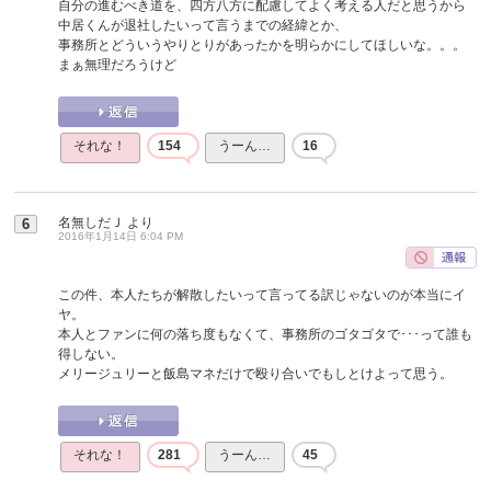
自分の進むべき道を、四方八方に配慮してよく考える人だと思うから
中居くんが退社したいって言うまでの経緯とか、
事務所とどういうやりとりがあったかを明らかにしてほしいな。。。
まぁ無理だろうけど
それな！
154
うーん…
16
名無しだＪ
より
6
2016年1月14日 6:04 PM
この件、本人たちが解散したいって言ってる訳じゃないのが本当にイ
ヤ。
本人とファンに何の落ち度もなくて、事務所のゴタゴタで･･･って誰も
得しない。
メリージュリーと飯島マネだけで殴り合いでもしとけよって思う。
それな！
281
うーん…
45