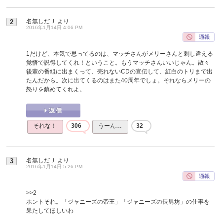
名無しだＪ
より
2
2016年1月14日 4:06 PM
1だけど、本気で思ってるのは、マッチさんがメリーさんと刺し違える
覚悟で説得してくれ！ということ。もうマッチさんいいじゃん。散々
後輩の番組に出まくって、売れないCDの宣伝して、紅白のトリまで出
たんだから。次に出てくるのはまた40周年でしょ。それならメリーの
怒りを鎮めてくれよ。
それな！
306
うーん…
32
名無しだＪ
より
3
2016年1月14日 5:26 PM
>>2
ホントそれ。「ジャニーズの帝王」「ジャニーズの長男坊」の仕事を
果たしてほしいわ