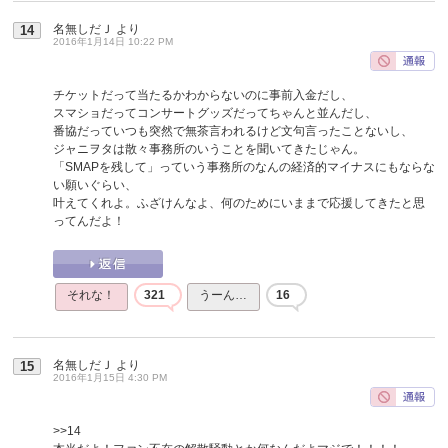
名無しだＪ
より
14
2016年1月14日 10:22 PM
チケットだって当たるかわからないのに事前入金だし、
スマショだってコンサートグッズだってちゃんと並んだし、
番協だっていつも突然で無茶言われるけど文句言ったことないし、
ジャニヲタは散々事務所のいうことを聞いてきたじゃん。
「SMAPを残して」っていう事務所のなんの経済的マイナスにもならな
い願いぐらい、
叶えてくれよ。ふざけんなよ、何のためにいままで応援してきたと思
ってんだよ！
それな！
321
うーん…
16
名無しだＪ
より
15
2016年1月15日 4:30 PM
>>14