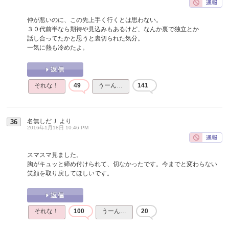
仲が悪いのに、この先上手く行くとは思わない。
３０代前半なら期待や見込みもあるけど、なんか裏で独立とか
話し合ってたかと思うと裏切られた気分。
一気に熱も冷めたよ。
それな！
49
うーん…
141
名無しだＪ
より
36
2016年1月18日 10:46 PM
スマスマ見ました。
胸がキュッと締め付けられて、切なかったです。今までと変わらない
笑顔を取り戻してほしいです。
それな！
100
うーん…
20