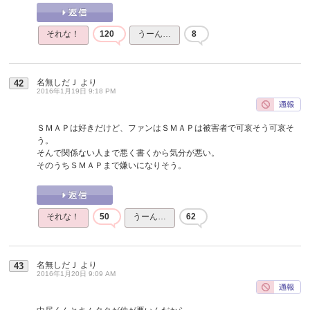
それな！
120
うーん…
8
名無しだＪ
より
42
2016年1月19日 9:18 PM
ＳＭＡＰは好きだけど、ファンはＳＭＡＰは被害者で可哀そう可哀そ
う。
そんで関係ない人まで悪く書くから気分が悪い。
そのうちＳＭＡＰまで嫌いになりそう。
それな！
50
うーん…
62
名無しだＪ
より
43
2016年1月20日 9:09 AM