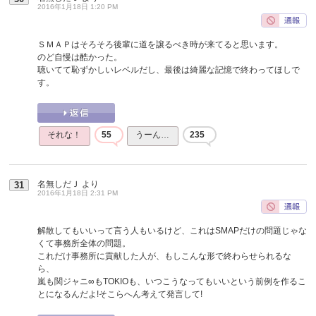
2016年1月18日 1:20 PM
ＳＭＡＰはそろそろ後輩に道を譲るべき時が来てると思います。
のど自慢は酷かった。
聴いてて恥ずかしいレベルだし、最後は綺麗な記憶で終わってほしで
す。
それな！
55
うーん…
235
名無しだＪ
より
31
2016年1月18日 2:31 PM
解散してもいいって言う人もいるけど、これはSMAPだけの問題じゃな
くて事務所全体の問題。
これだけ事務所に貢献した人が、もしこんな形で終わらせられるな
ら、
嵐も関ジャニ∞もTOKIOも、いつこうなってもいいという前例を作るこ
とになるんだよ!そこらへん考えて発言して!