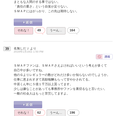
まともな人間のする事ではない。
「責任の重さ」という自覚が足りない。
ＳＭＡＰにはがっかり、この先は期待しない。
それな！
49
うーん…
164
名無しだＪ
より
39
2016年1月19日 1:50 PM
ＳＭＡＰファンは、ＳＭＡＰさえよければいいという考えが多くて
自己中が多いですね。
他のＧよりレギュラーの数がどれだけ多いか知らないのでしようか。
仕事に恵まれすぎて高額報酬もらって甘やかされてる。
中居くん年に５億１千万以上貰ってます。
少しは嫌なことがあっても事務所やファンを裏切るなと言いたい。
一般の社会人はもっと苦労してますよ。
それな！
62
うーん…
196