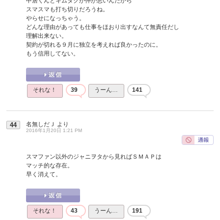
中居くんとキムタクが仲が悪いんだから
スマスマも打ち切りだろうね。
やらせになっちゃう。
どんな理由があっても仕事をほおり出すなんて無責任だし
理解出来ない。
契約が切れる９月に独立を考えれば良かったのに。
もう信用してない。
それな！
39
うーん…
141
名無しだＪ
より
44
2016年1月20日 1:21 PM
スマファン以外のジャニヲタから見ればＳＭＡＰは
マッチ的な存在。
早く消えて。
それな！
43
うーん…
191