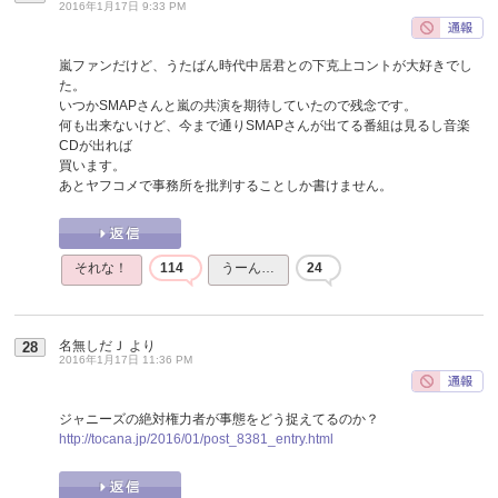
2016年1月17日 9:33 PM
嵐ファンだけど、うたばん時代中居君との下克上コントが大好きでし
た。
いつかSMAPさんと嵐の共演を期待していたので残念です。
何も出来ないけど、今まで通りSMAPさんが出てる番組は見るし音楽
CDが出れば
買います。
あとヤフコメで事務所を批判することしか書けません。
それな！
114
うーん…
24
名無しだＪ
より
28
2016年1月17日 11:36 PM
ジャニーズの絶対権力者が事態をどう捉えてるのか？
http://tocana.jp/2016/01/post_8381_entry.html