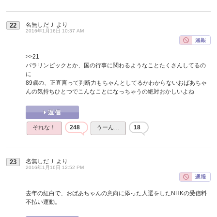
名無しだＪ
より
22
2016年1月16日 10:37 AM
>>21
パラリンピックとか、国の行事に関わるようなことたくさんしてるの
に
89歳の、正直言って判断力もちゃんとしてるかわからないおばあちゃ
んの気持ちひとつでこんなことになっちゃうの絶対おかしいよね
それな！
248
うーん…
18
名無しだＪ
より
23
2016年1月16日 12:52 PM
去年の紅白で、おばあちゃんの意向に添った人選をしたNHKの受信料
不払い運動。