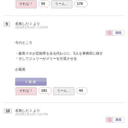
それな！
50
うーん…
178
名無しだＪ
より
9
2016年1月14日 7:18 PM
今のところ
・飯島マネが芸能界を去る代わりに、5人を事務所に残す
・そしてジュリーがメリーを引退させる
が最善
それな！
181
うーん…
44
名無しだＪ
より
10
2016年1月14日 7:44 PM