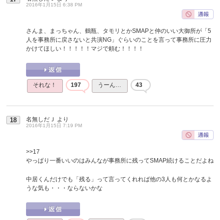
2016年1月15日 6:38 PM
さんま、まっちゃん、鶴瓶、タモリとかSMAPと仲のいい大御所が「5
人を事務所に戻さないと共演NG」ぐらいのことを言って事務所に圧力
かけてほしい！！！！！マジで頼む！！！！
それな！
197
うーん…
43
名無しだＪ
より
18
2016年1月15日 7:19 PM
>>17
やっぱり一番いいのはみんなが事務所に残ってSMAP続けることだよね
中居くんだけでも「残る」って言ってくれれば他の3人も何とかなるよ
うな気も・・・ならないかな