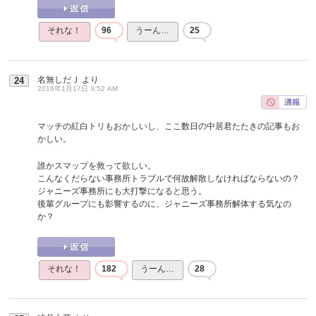
それな！
96
うーん…
25
名無しだＪ
より
24
2016年1月17日 3:52 AM
マッチの紅白トリもおかしいし、ここ数日の中居君たたきの記事もお
かしい。
誰かスマップを救って欲しい。
こんなくだらない事務所トラブルで何故解散しなければならないの？
ジャニーズ事務所にも大打撃になると思う。
後輩グループにも影響するのに、ジャニーズ事務所解体する気なの
か？
それな！
182
うーん…
28