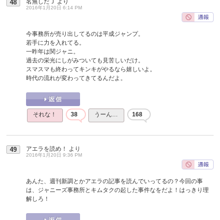
名無しだＪ
より
48
2016年1月20日 6:14 PM
今事務所が売り出してるのは平成ジャンプ。
若手に力を入れてる。
一昨年は関ジャニ。
過去の栄光にしがみついても見苦しいだけ。
スマスマも終わってキンキがやるなら嬉しいよ。
時代の流れが変わってきてるんだよ。
それな！
38
うーん…
168
アエラを読め！
より
49
2016年1月20日 9:36 PM
あんた、週刊新調とかアエラの記事を読んでいってるの？今回の事
は、ジャニーズ事務所とキムタクの起した事件なをだよ！はっきり理
解しろ！