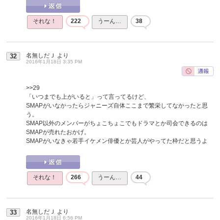
それな！
222
うーん…
38
名無しだＪ
より
32
2016年1月18日 3:35 PM
>>29
「いつまでも上がいると」って言ってるけど、
SMAPがいなかったらジャニーズ自体ここまで繁栄してなかったと思
う。
SMAP以外のメンバーがちょこちょこでもドラマとか司会できるのは
SMAPが売れたおかげ。
SMAPがいなきゃ若手イケメン俳優とか芸人がやってた枠だと思うよ
それな！
266
うーん…
44
名無しだＪ
より
33
2016年1月18日 6:56 PM