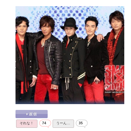
それな！
74
うーん…
35