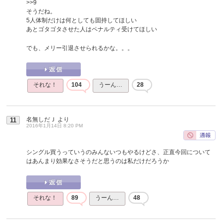
>>9
そうだね。
5人体制だけは何としても固持してほしい
あとゴタゴタさせた人はペナルティ受けてほしい
でも、メリー引退させられるかな。。。
それな！
104
うーん…
28
名無しだＪ
より
11
2016年1月14日 8:20 PM
シングル買うっていうのみんないつもやるけどさ、正直今回について
はあんまり効果なさそうだと思うのは私だけだろうか
それな！
89
うーん…
48