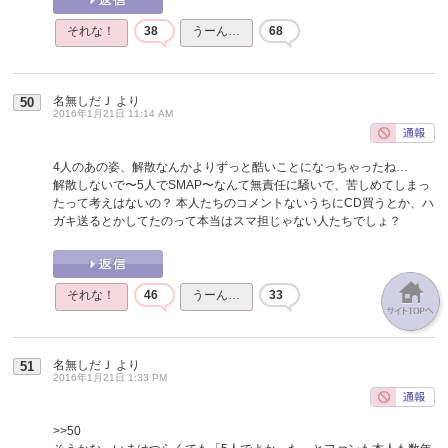
それな！
38
うーん…
68
名無しだＪ
より
50
2016年1月21日 11:14 AM
4人のあの姿、解散なんかよりずっと酷いことになっちゃったね…
解散しないで〜5人でSMAP〜なんて無責任に騒いで、苦しめてしまっ
たって考えはないの？ 本人たちのコメントないうちにCD買うとか、ハ
ガキ送るとかしてたのって本当はスマ担じゃない人たちでしょ？
それな！
46
うーん…
33
名無しだＪ
より
51
2016年1月21日 1:33 PM
>>50