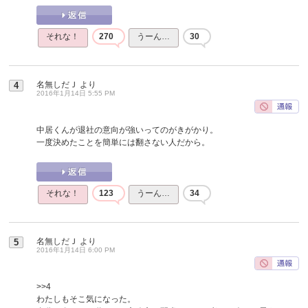
それな！
270
うーん…
30
名無しだＪ
より
4
2016年1月14日 5:55 PM
中居くんが退社の意向が強いってのがきがかり。
一度決めたことを簡単には翻さない人だから。
それな！
123
うーん…
34
名無しだＪ
より
5
2016年1月14日 6:00 PM
>>4
わたしもそこ気になった。