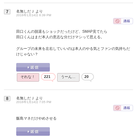
名無しだＪ
より
7
2016年1月14日 6:39 PM
田口くんの脱退もショックだったけど、SMAP見てたら
田口くんはまだ本人の意志な分だけマシって思える。
グループの未来を左右していいのは本人のやる気とファンの気持ちだ
けじゃない？
それな！
221
うーん…
20
名無しだＪ
より
8
2016年1月14日 7:05 PM
飯島マネだけやめさせる