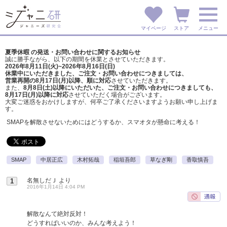
マイページ
ストア
メニュー
夏季休暇 の発送・お問い合わせに関するお知らせ
誠に勝手ながら、以下の期間を休業とさせていただきます。
2026年8月11日(火)~2026年8月16日(日)
休業中にいただきました、ご注文・お問い合わせにつきましては、
営業再開の8月17日(月)以降、順に対応
させていただきます。
また、
8月8日(土)以降にいただいた、ご注文・
お問い合わせにつきましても、
8月17日(月)以降に対応
させていただく場合がございます。
大変ご迷惑をおかけしますが、
何卒ご了承くださいますようお願い申し上げま
す。
SMAPを解散させないためにはどうするか、スマオタが懸命に考える！
SMAP
中居正広
木村拓哉
稲垣吾郎
草なぎ剛
香取慎吾
名無しだＪ
より
1
2016年1月14日 4:04 PM
解散なんて絶対反対！
どうすればいいのか、みんな考えよう！