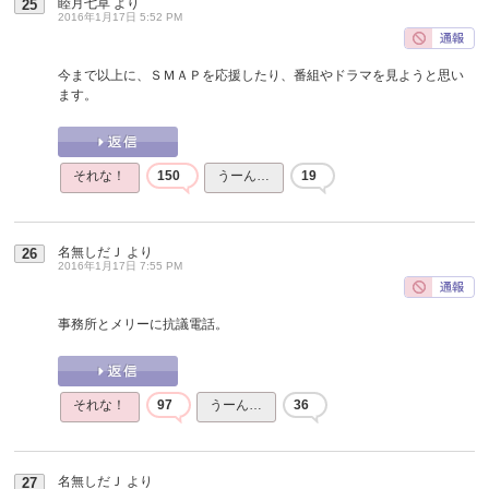
睦月七草
より
25
2016年1月17日 5:52 PM
今まで以上に、ＳＭＡＰを応援したり、番組やドラマを見ようと思い
ます。
それな！
150
うーん…
19
名無しだＪ
より
26
2016年1月17日 7:55 PM
事務所とメリーに抗議電話。
それな！
97
うーん…
36
名無しだＪ
より
27