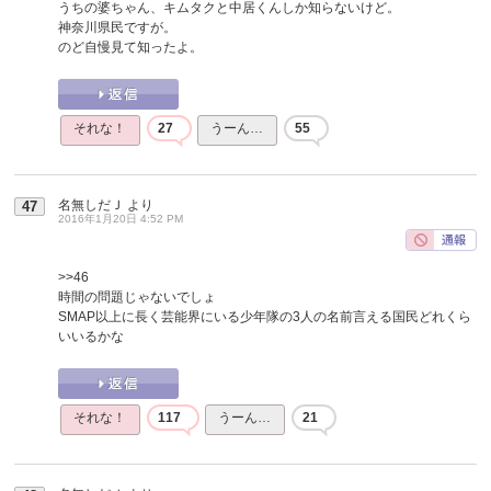
うちの婆ちゃん、キムタクと中居くんしか知らないけど。
神奈川県民ですが。
のど自慢見て知ったよ。
それな！
27
うーん…
55
名無しだＪ
より
47
2016年1月20日 4:52 PM
>>46
時間の問題じゃないでしょ
SMAP以上に長く芸能界にいる少年隊の3人の名前言える国民どれくら
いいるかな
それな！
117
うーん…
21