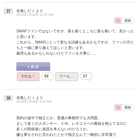
名無しだＪ
より
37
2016年1月18日 11:27 PM
SMAPファンではないですが、落ち着くところに落ち着いて、良かった
と思います。
これから、SMAPにとって更なる試練もあるかもですが、ファンの方た
ちと一緒に乗り越えてほしいと思います。
義理もあるかもしれないけどファンを大事に…。
それな！
52
うーん…
17
名無しだＪ
より
38
2016年1月19日 9:02 AM
契約の途中で独立とか、普通の事務所でも大問題。
まして多くのスポンサー、ＣＭ、レギユラーの番組を抱えてるのに
多くの関係者に迷惑を考えないのだろうか。
嫌な事をされた言われたとかで独立なんて一般的に非常識で