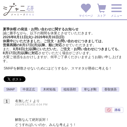
マイページ
ストア
メニュー
夏季休暇 の発送・お問い合わせに関するお知らせ
誠に勝手ながら、以下の期間を休業とさせていただきます。
2026年8月11日(火)~2026年8月16日(日)
休業中にいただきました、ご注文・お問い合わせにつきましては、
営業再開の8月17日(月)以降、順に対応
させていただきます。
また、
8月8日(土)以降にいただいた、ご注文・
お問い合わせにつきましても、
8月17日(月)以降に対応
させていただく場合がございます。
大変ご迷惑をおかけしますが、
何卒ご了承くださいますようお願い申し上げま
す。
SMAPを解散させないためにはどうするか、スマオタが懸命に考える！
SMAP
中居正広
木村拓哉
稲垣吾郎
草なぎ剛
香取慎吾
名無しだＪ
より
1
2016年1月14日 4:04 PM
解散なんて絶対反対！
どうすればいいのか、みんな考えよう！