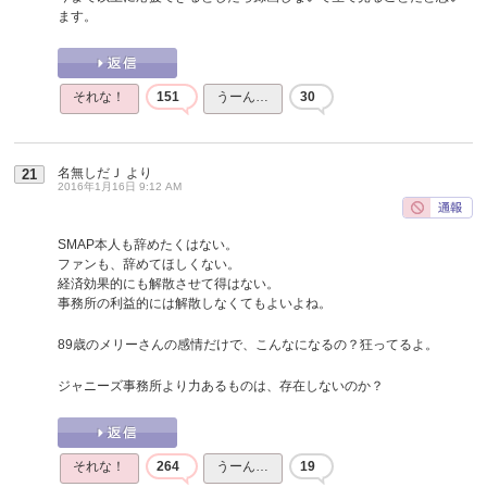
ます。
それな！
151
うーん…
30
名無しだＪ
より
21
2016年1月16日 9:12 AM
SMAP本人も辞めたくはない。
ファンも、辞めてほしくない。
経済効果的にも解散させて得はない。
事務所の利益的には解散しなくてもよいよね。
89歳のメリーさんの感情だけで、こんなになるの？狂ってるよ。
ジャニーズ事務所より力あるものは、存在しないのか？
それな！
264
うーん…
19