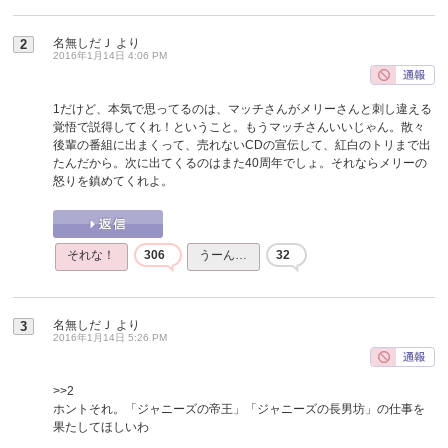
名無しだＪ
より
2
2016年1月14日 4:06 PM
1だけど、本気で思ってるのは、マッチさんがメリーさんと刺し違える
覚悟で説得してくれ！ということ。もうマッチさんいいじゃん。散々
後輩の番組に出まくって、売れないCDの宣伝して、紅白のトリまで出
たんだから。次に出てくるのはまた40周年でしょ。それならメリーの
怒りを鎮めてくれよ。
それな！
306
うーん…
32
名無しだＪ
より
3
2016年1月14日 5:26 PM
>>2
ホントそれ。「ジャニーズの帝王」「ジャニーズの長男坊」の仕事を
果たしてほしいわ