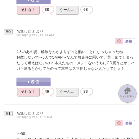
それな！
38
うーん…
68
名無しだＪ
より
50
2016年1月21日 11:14 AM
4人のあの姿、解散なんかよりずっと酷いことになっちゃったね…
解散しないで〜5人でSMAP〜なんて無責任に騒いで、苦しめてしまっ
たって考えはないの？ 本人たちのコメントないうちにCD買うとか、ハ
ガキ送るとかしてたのって本当はスマ担じゃない人たちでしょ？
それな！
46
うーん…
33
名無しだＪ
より
51
2016年1月21日 1:33 PM
>>50