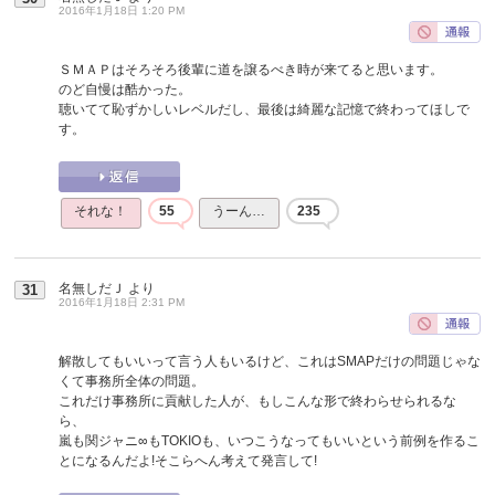
2016年1月18日 1:20 PM
ＳＭＡＰはそろそろ後輩に道を譲るべき時が来てると思います。
のど自慢は酷かった。
聴いてて恥ずかしいレベルだし、最後は綺麗な記憶で終わってほしで
す。
それな！
55
うーん…
235
名無しだＪ
より
31
2016年1月18日 2:31 PM
解散してもいいって言う人もいるけど、これはSMAPだけの問題じゃな
くて事務所全体の問題。
これだけ事務所に貢献した人が、もしこんな形で終わらせられるな
ら、
嵐も関ジャニ∞もTOKIOも、いつこうなってもいいという前例を作るこ
とになるんだよ!そこらへん考えて発言して!