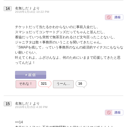
名無しだＪ
より
14
2016年1月14日 10:22 PM
チケットだって当たるかわからないのに事前入金だし、
スマショだってコンサートグッズだってちゃんと並んだし、
番協だっていつも突然で無茶言われるけど文句言ったことないし、
ジャニヲタは散々事務所のいうことを聞いてきたじゃん。
「SMAPを残して」っていう事務所のなんの経済的マイナスにもならな
い願いぐらい、
叶えてくれよ。ふざけんなよ、何のためにいままで応援してきたと思
ってんだよ！
それな！
321
うーん…
16
名無しだＪ
より
15
2016年1月15日 4:30 PM
>>14