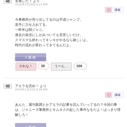
名無しだＪ
より
48
2016年1月20日 6:14 PM
今事務所が売り出してるのは平成ジャンプ。
若手に力を入れてる。
一昨年は関ジャニ。
過去の栄光にしがみついても見苦しいだけ。
スマスマも終わってキンキがやるなら嬉しいよ。
時代の流れが変わってきてるんだよ。
それな！
38
うーん…
168
アエラを読め！
より
49
2016年1月20日 9:36 PM
あんた、週刊新調とかアエラの記事を読んでいってるの？今回の事
は、ジャニーズ事務所とキムタクの起した事件なをだよ！はっきり理
解しろ！