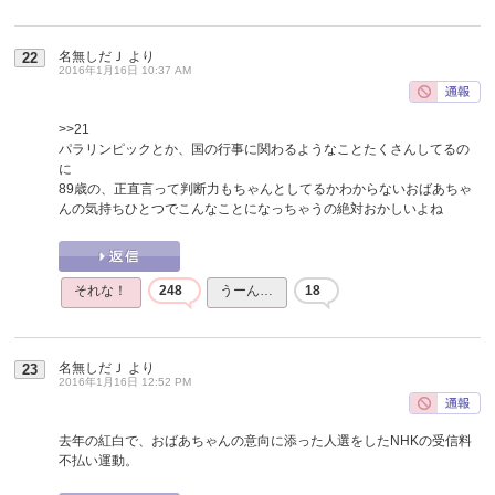
名無しだＪ
より
22
2016年1月16日 10:37 AM
>>21
パラリンピックとか、国の行事に関わるようなことたくさんしてるの
に
89歳の、正直言って判断力もちゃんとしてるかわからないおばあちゃ
んの気持ちひとつでこんなことになっちゃうの絶対おかしいよね
それな！
248
うーん…
18
名無しだＪ
より
23
2016年1月16日 12:52 PM
去年の紅白で、おばあちゃんの意向に添った人選をしたNHKの受信料
不払い運動。