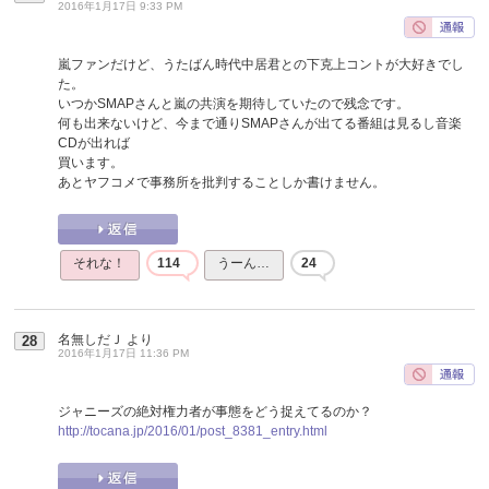
2016年1月17日 9:33 PM
嵐ファンだけど、うたばん時代中居君との下克上コントが大好きでし
た。
いつかSMAPさんと嵐の共演を期待していたので残念です。
何も出来ないけど、今まで通りSMAPさんが出てる番組は見るし音楽
CDが出れば
買います。
あとヤフコメで事務所を批判することしか書けません。
それな！
114
うーん…
24
名無しだＪ
より
28
2016年1月17日 11:36 PM
ジャニーズの絶対権力者が事態をどう捉えてるのか？
http://tocana.jp/2016/01/post_8381_entry.html