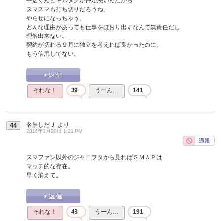
中居くんとキムタクが仲が悪いんだから
スマスマも打ち切りだろうね。
やらせになっちゃう。
どんな理由があっても仕事をほおり出すなんて無責任だし
理解出来ない。
契約が切れる９月に独立を考えれば良かったのに。
もう信用してない。
それな！
39
うーん…
141
名無しだＪ
より
44
2016年1月20日 1:21 PM
スマファン以外のジャニヲタから見ればＳＭＡＰは
マッチ的な存在。
早く消えて。
それな！
43
うーん…
191