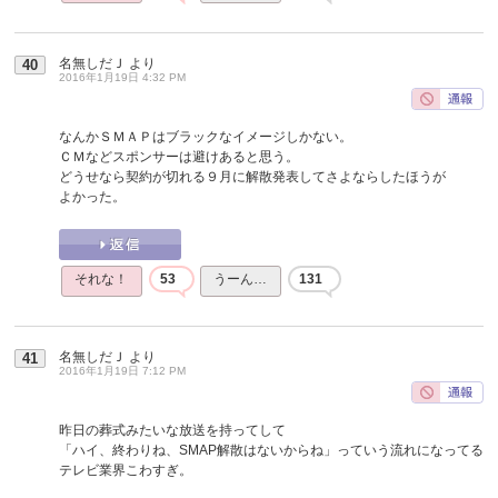
名無しだＪ
より
40
2016年1月19日 4:32 PM
なんかＳＭＡＰはブラックなイメージしかない。
ＣＭなどスポンサーは避けあると思う。
どうせなら契約が切れる９月に解散発表してさよならしたほうが
よかった。
それな！
53
うーん…
131
名無しだＪ
より
41
2016年1月19日 7:12 PM
昨日の葬式みたいな放送を持ってして
「ハイ、終わりね、SMAP解散はないからね」っていう流れになってる
テレビ業界こわすぎ。