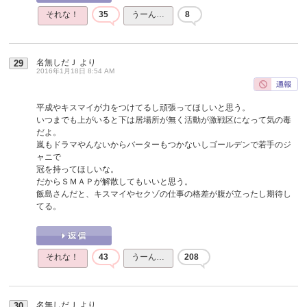
それな！
35
うーん…
8
名無しだＪ
より
29
2016年1月18日 8:54 AM
平成やキスマイが力をつけてるし頑張ってほしいと思う。
いつまでも上がいると下は居場所が無く活動が激戦区になって気の毒
だよ。
嵐もドラマやんないからバーターもつかないしゴールデンで若手のジ
ャニで
冠を持ってほしいな。
だからＳＭＡＰが解散してもいいと思う。
飯島さんだと、キスマイやセクゾの仕事の格差が腹が立ったし期待し
てる。
それな！
43
うーん…
208
名無しだＪ
より
30