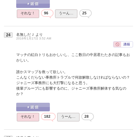
それな！
96
うーん…
25
名無しだＪ
より
24
2016年1月17日 3:52 AM
マッチの紅白トリもおかしいし、ここ数日の中居君たたきの記事もお
かしい。
誰かスマップを救って欲しい。
こんなくだらない事務所トラブルで何故解散しなければならないの？
ジャニーズ事務所にも大打撃になると思う。
後輩グループにも影響するのに、ジャニーズ事務所解体する気なの
か？
それな！
182
うーん…
28