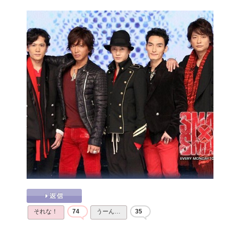
それな！
74
うーん…
35