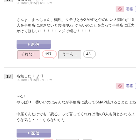
2016年1月15日 6:38 PM
さんま、まっちゃん、鶴瓶、タモリとかSMAPと仲のいい大御所が「5
人を事務所に戻さないと共演NG」ぐらいのことを言って事務所に圧力
かけてほしい！！！！！マジで頼む！！！！
それな！
197
うーん…
43
名無しだＪ
より
18
2016年1月15日 7:19 PM
>>17
やっぱり一番いいのはみんなが事務所に残ってSMAP続けることだよね
中居くんだけでも「残る」って言ってくれれば他の3人も何とかなるよ
うな気も・・・ならないかな