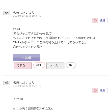
名無しだＪ
より
45
2016年1月20日 1:43 PM
>>44
でもジャニヲタ以外から見て
ちゃんとそれぞれのキャラ認知されてるのってSMAPだけだよ
SMAPがジャニーズ自体の格を上げてくれてるってこと
忘れちゃダメだと思う
それな！
203
うーん…
36
名無しだＪ
より
46
2016年1月20日 4:27 PM
ｓ
>>45
そりゃ長く芸能界にいればね。