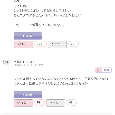
>>9
そうだね。
5人体制だけは何としても固持してほしい
あとゴタゴタさせた人はペナルティ受けてほしい
でも、メリー引退させられるかな。。。
それな！
104
うーん…
28
名無しだＪ
より
11
2016年1月14日 8:20 PM
シングル買うっていうのみんないつもやるけどさ、正直今回について
はあんまり効果なさそうだと思うのは私だけだろうか
それな！
89
うーん…
48