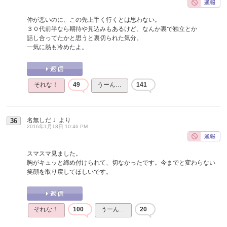
仲が悪いのに、この先上手く行くとは思わない。
３０代前半なら期待や見込みもあるけど、なんか裏で独立とか
話し合ってたかと思うと裏切られた気分。
一気に熱も冷めたよ。
それな！
49
うーん…
141
名無しだＪ
より
36
2016年1月18日 10:46 PM
スマスマ見ました。
胸がキュッと締め付けられて、切なかったです。今までと変わらない
笑顔を取り戻してほしいです。
それな！
100
うーん…
20