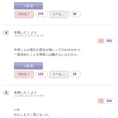
それな！
270
うーん…
30
名無しだＪ
より
4
2016年1月14日 5:55 PM
中居くんが退社の意向が強いってのがきがかり。
一度決めたことを簡単には翻さない人だから。
それな！
123
うーん…
34
名無しだＪ
より
5
2016年1月14日 6:00 PM
>>4
わたしもそこ気になった。