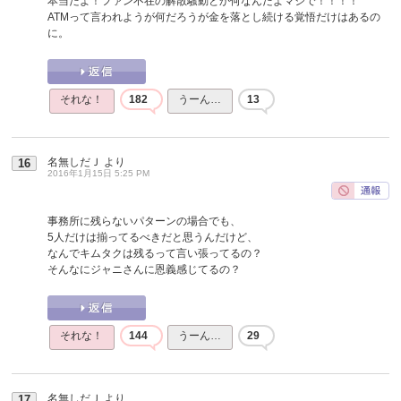
本当だよ！ファン不在の解散騒動とか何なんだよマジで！！！！
ATMって言われようが何だろうが金を落とし続ける覚悟だけはあるの
に。
それな！
182
うーん…
13
名無しだＪ
より
16
2016年1月15日 5:25 PM
事務所に残らないパターンの場合でも、
5人だけは揃ってるべきだと思うんだけど、
なんでキムタクは残るって言い張ってるの？
そんなにジャニさんに恩義感じてるの？
それな！
144
うーん…
29
名無しだＪ
より
17