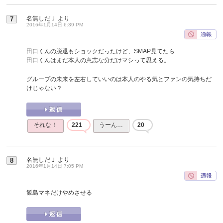
名無しだＪ
より
7
2016年1月14日 6:39 PM
田口くんの脱退もショックだったけど、SMAP見てたら
田口くんはまだ本人の意志な分だけマシって思える。
グループの未来を左右していいのは本人のやる気とファンの気持ちだ
けじゃない？
それな！
221
うーん…
20
名無しだＪ
より
8
2016年1月14日 7:05 PM
飯島マネだけやめさせる