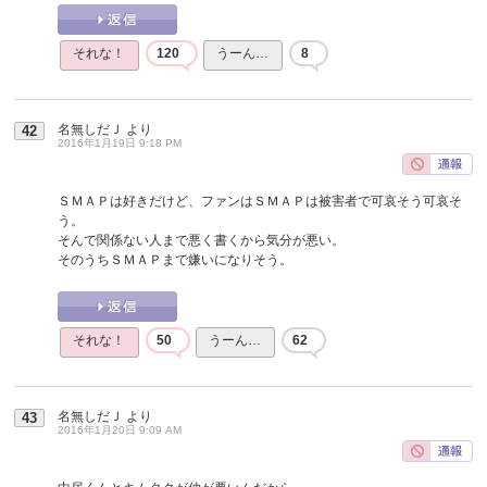
それな！
120
うーん…
8
名無しだＪ
より
42
2016年1月19日 9:18 PM
ＳＭＡＰは好きだけど、ファンはＳＭＡＰは被害者で可哀そう可哀そ
う。
そんで関係ない人まで悪く書くから気分が悪い。
そのうちＳＭＡＰまで嫌いになりそう。
それな！
50
うーん…
62
名無しだＪ
より
43
2016年1月20日 9:09 AM