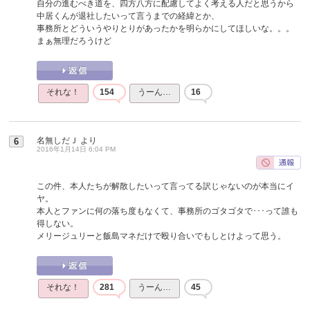
自分の進むべき道を、四方八方に配慮してよく考える人だと思うから
中居くんが退社したいって言うまでの経緯とか、
事務所とどういうやりとりがあったかを明らかにしてほしいな。。。
まぁ無理だろうけど
それな！
154
うーん…
16
名無しだＪ
より
6
2016年1月14日 6:04 PM
この件、本人たちが解散したいって言ってる訳じゃないのが本当にイ
ヤ。
本人とファンに何の落ち度もなくて、事務所のゴタゴタで･･･って誰も
得しない。
メリージュリーと飯島マネだけで殴り合いでもしとけよって思う。
それな！
281
うーん…
45