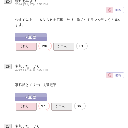
睦月七草
より
25
2016年1月17日 5:52 PM
今まで以上に、ＳＭＡＰを応援したり、番組やドラマを見ようと思い
ます。
それな！
150
うーん…
19
名無しだＪ
より
26
2016年1月17日 7:55 PM
事務所とメリーに抗議電話。
それな！
97
うーん…
36
名無しだＪ
より
27