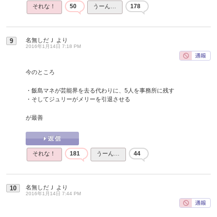
それな！
50
うーん…
178
名無しだＪ
より
9
2016年1月14日 7:18 PM
今のところ
・飯島マネが芸能界を去る代わりに、5人を事務所に残す
・そしてジュリーがメリーを引退させる
が最善
それな！
181
うーん…
44
名無しだＪ
より
10
2016年1月14日 7:44 PM