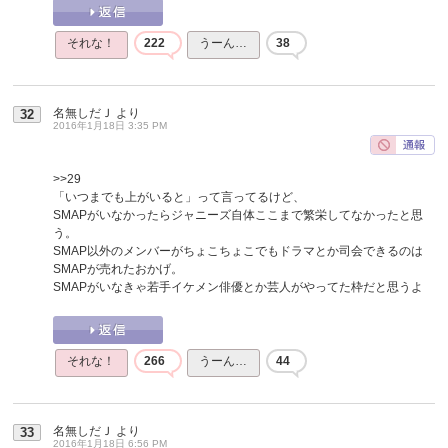
それな！
222
うーん…
38
名無しだＪ
より
32
2016年1月18日 3:35 PM
>>29
「いつまでも上がいると」って言ってるけど、
SMAPがいなかったらジャニーズ自体ここまで繁栄してなかったと思
う。
SMAP以外のメンバーがちょこちょこでもドラマとか司会できるのは
SMAPが売れたおかげ。
SMAPがいなきゃ若手イケメン俳優とか芸人がやってた枠だと思うよ
それな！
266
うーん…
44
名無しだＪ
より
33
2016年1月18日 6:56 PM