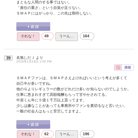
まともな人間のする事ではない。
「責任の重さ」という自覚が足りない。
ＳＭＡＰにはがっかり、この先は期待しない。
それな！
49
うーん…
164
名無しだＪ
より
39
2016年1月19日 1:50 PM
ＳＭＡＰファンは、ＳＭＡＰさえよければいいという考えが多くて
自己中が多いですね。
他のＧよりレギュラーの数がどれだけ多いか知らないのでしようか。
仕事に恵まれすぎて高額報酬もらって甘やかされてる。
中居くん年に５億１千万以上貰ってます。
少しは嫌なことがあっても事務所やファンを裏切るなと言いたい。
一般の社会人はもっと苦労してますよ。
それな！
62
うーん…
196