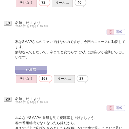
それな！
72
うーん…
40
名無しだＪ
より
19
2016年1月15日 9:20 PM
私はSMAPさんのファンではないのですが、今回のニュースに動揺して
ます。
解散なんてしないで、今までと変わらずに5人には笑って活動してほし
いです。
それな！
168
うーん…
27
名無しだＪ
より
20
2016年1月16日 7:28 AM
みんなでSMAPの番組を見て視聴率を上げましょう。
春の番組編成でなくなったら嫌だから。
今まで以上に応援できるとしたら録画しないで生で見ることだと思い