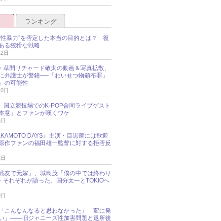
ランキング
“性暴力”を否定した本当の目的とは？ 復
ある狡猾な戦略
12日
oup・草間リチャード敬太の動画＆写真拡散、
に弁護士が警鐘──「わいせつ物頒布罪」
」の可能性
10日
an、国立競技場でのK-POP合同ライブゲスト
本意」とファンが嘆くワケ
3日
KAMOTO DAYS』主演・目黒蓮には歓迎
原作ファンの福田雄一監督に対する拒否反
1日
戦友で元嫁」、城島茂「僕の中では終わり
─ それぞれが語った、国分太一とTOKIOへ
0日
「こんなんなると思わなかった」「変に発
い」――旧ジャニーズ性加害問題と退所後