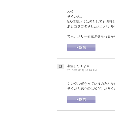
>>9
そうだね。
5人体制だけは何としても固持
あとゴタゴタさせた人はペナル
でも、メリー引退させられるか
名無しだＪ
より
11
2016年1月14日 8:20 PM
シングル買うっていうのみんな
そうだと思うのは私だけだろう