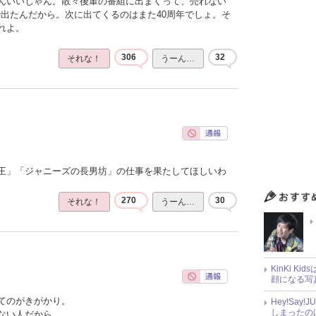
んいいじゃん。散々後輩の番組に出まくって、売れない
で出たんだから。次に出てくるのはまた40周年でしょ。そ
れよ。
306
32
それな！
うーん…
王」「ジャニーズの長男坊」の仕事を果たしてほしいわ
270
30
それな！
うーん…
KinKi K
顔になる写
てのがきがかり。
Hey!Sa
しまったの
ない人だから。