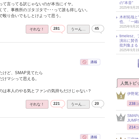
の“本音”
って言ってる訳じゃないのが本当にイヤ。
2025年9月2
くて、事務所のゴタゴタで･･･って誰も得しない。
で殴り合いでもしとけよって思う。
木村拓哉と“
也、「一緒
2025年9月2
281
45
それな！
うーん…
timele
演出に賛否
批判集まる
2025年9月1
たけど、SMAP見てたら
だけマシって思える。
人気トピ
のは本人のやる気とファンの気持ちだけじゃない？
伊野尾
238
221
20
コ
それな！
うーん…
SMA
JUM
214
コ