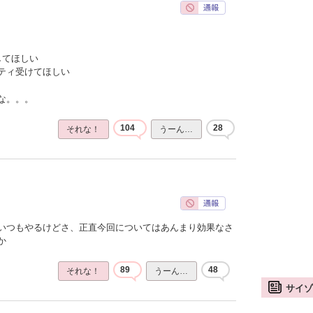
してほしい
ティ受けてほしい
な。。。
104
28
それな！
うーん…
いつもやるけどさ、正直今回についてはあんまり効果なさ
か
89
48
それな！
うーん…
サイゾ