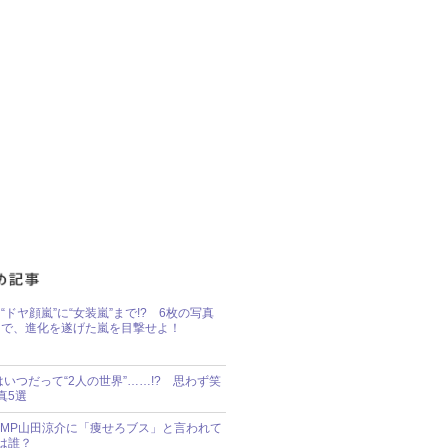
“ドヤ顔嵐”に“女装嵐”まで!? 6枚の写真
で、進化を遂げた嵐を目撃せよ！
idsはいつだって“2人の世界”……!? 思わず笑
真5選
y!JUMP山田涼介に「痩せろブス」と言われて
は誰？