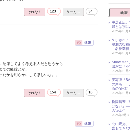
123
34
それな！
うーん…
新着
中居正広、
帰とは別に
2025年10月
Aぇ! gr
臆測の投稿
「名誉棄損
2025年10月
Snow M
に配慮してよく考える人だと思うから
出演に「不
までの経緯とか、
2025年10月
ったかを明らかにしてほしいな。。。
実写版『SA
の声も……
応の“正体”
154
16
それな！
うーん…
2025年10月
松岡昌宏「
はない」─
の“思い”
2025年9月3
北山宏光、
言もできな