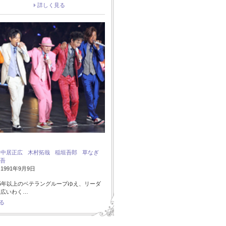
詳しく見る
：
中居正広
木村拓哉
稲垣吾郎
草なぎ
吾
991年9月9日
5年以上のベテラングループゆえ、リーダ
正広いわく…
る