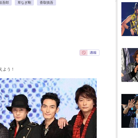
垣吾郎
草なぎ剛
香取慎吾
えよう！