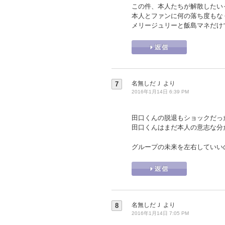
この件、本人たちが解散したい
本人とファンに何の落ち度もな
メリージュリーと飯島マネだけ
名無しだＪ
より
7
2016年1月14日 6:39 PM
田口くんの脱退もショックだっ
田口くんはまだ本人の意志な分
グループの未来を左右していい
名無しだＪ
より
8
2016年1月14日 7:05 PM