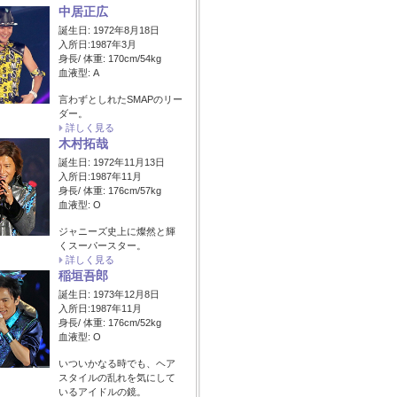
中居正広
誕生日: 1972年8月18日
入所日:1987年3月
身長/ 体重: 170cm/54kg
血液型: A
言わずとしれたSMAPのリー
ダー。
詳しく見る
木村拓哉
誕生日: 1972年11月13日
入所日:1987年11月
身長/ 体重: 176cm/57kg
血液型: O
ジャニーズ史上に燦然と輝
くスーパースター。
詳しく見る
稲垣吾郎
誕生日: 1973年12月8日
入所日:1987年11月
身長/ 体重: 176cm/52kg
血液型: O
いついかなる時でも、ヘア
スタイルの乱れを気にして
いるアイドルの鏡。