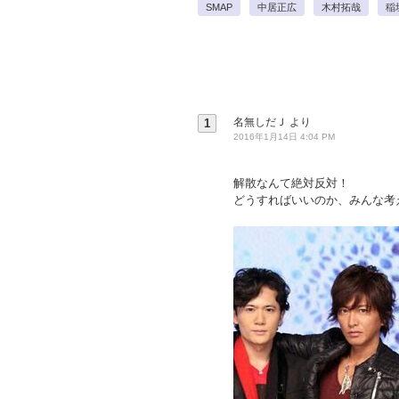
SMAP
中居正広
木村拓哉
稲
名無しだＪ
より
1
2016年1月14日 4:04 PM
解散なんて絶対反対！
どうすればいいのか、みんな考