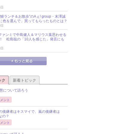
5日
鰻ランチ＆お散歩”のAぇ! group・末澤誠
に色を選んで」買ってもらったものとは？
0日
sz、ファンミで中島健人＆マリウス葉思わせる
！ 松島聡の「10人を感じた」発言にも
9日
ック
新着トピック
慧について語ろう
メント
Pの後継者はキスマイで、嵐の後継者は
Pなの？
メント