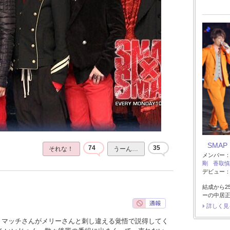
SMAP
74
35
それな！
うーん…
メンバー
剛
香取慎
デビュー：1
結成から2
ーの中居
詳しく見
、マッチさんがメリーさんと刺し違える覚悟で説得してく