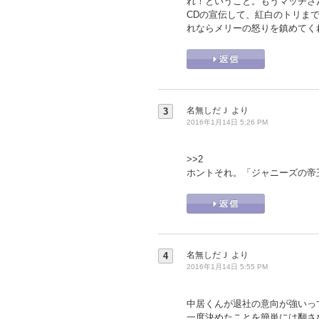
れ！ということ。もうマッチさ
CDの宣伝して、紅白のトリま
れならメリーの怒りを鎮めてく
名無しだＪ
より
3
2016年1月14日 5:26 PM
>>2
ホントそれ。「ジャニーズの帝
名無しだＪ
より
4
2016年1月14日 5:55 PM
中居くんが退社の意向が強いっ
一度決めたことを簡単には翻さ