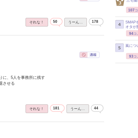
三宅健
107
コ
50
178
SMA
それな！
うーん…
オタが
94
コ
嵐につ
93
コ
りに、5人を事務所に残す
退させる
181
44
それな！
うーん…