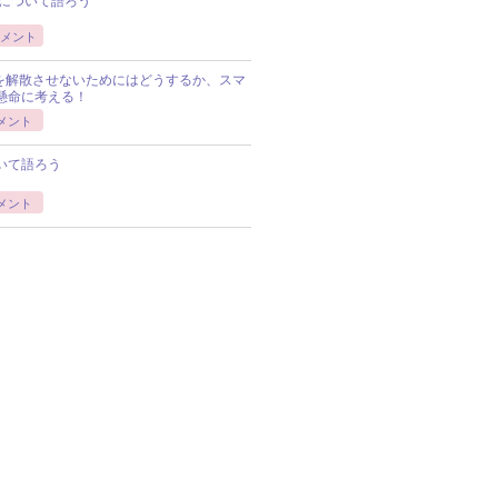
について語ろう
メント
Pを解散させないためにはどうするか、スマ
懸命に考える！
メント
いて語ろう
メント