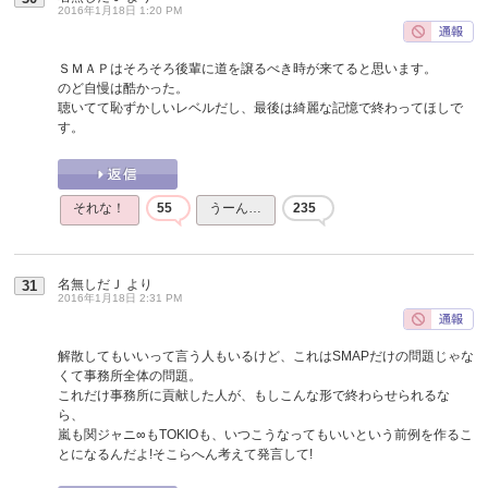
2016年1月18日 1:20 PM
ＳＭＡＰはそろそろ後輩に道を譲るべき時が来てると思います。
のど自慢は酷かった。
聴いてて恥ずかしいレベルだし、最後は綺麗な記憶で終わってほしで
す。
それな！
55
うーん…
235
名無しだＪ
より
31
2016年1月18日 2:31 PM
解散してもいいって言う人もいるけど、これはSMAPだけの問題じゃな
くて事務所全体の問題。
これだけ事務所に貢献した人が、もしこんな形で終わらせられるな
ら、
嵐も関ジャニ∞もTOKIOも、いつこうなってもいいという前例を作るこ
とになるんだよ!そこらへん考えて発言して!