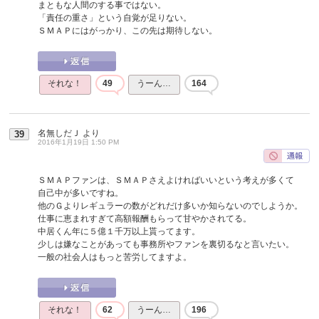
まともな人間のする事ではない。
「責任の重さ」という自覚が足りない。
ＳＭＡＰにはがっかり、この先は期待しない。
それな！
49
うーん…
164
名無しだＪ
より
39
2016年1月19日 1:50 PM
ＳＭＡＰファンは、ＳＭＡＰさえよければいいという考えが多くて
自己中が多いですね。
他のＧよりレギュラーの数がどれだけ多いか知らないのでしようか。
仕事に恵まれすぎて高額報酬もらって甘やかされてる。
中居くん年に５億１千万以上貰ってます。
少しは嫌なことがあっても事務所やファンを裏切るなと言いたい。
一般の社会人はもっと苦労してますよ。
それな！
62
うーん…
196