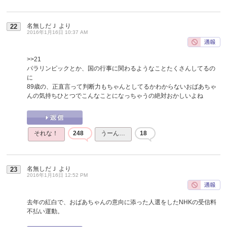
名無しだＪ
より
22
2016年1月16日 10:37 AM
>>21
パラリンピックとか、国の行事に関わるようなことたくさんしてるの
に
89歳の、正直言って判断力もちゃんとしてるかわからないおばあちゃ
んの気持ちひとつでこんなことになっちゃうの絶対おかしいよね
それな！
248
うーん…
18
名無しだＪ
より
23
2016年1月16日 12:52 PM
去年の紅白で、おばあちゃんの意向に添った人選をしたNHKの受信料
不払い運動。