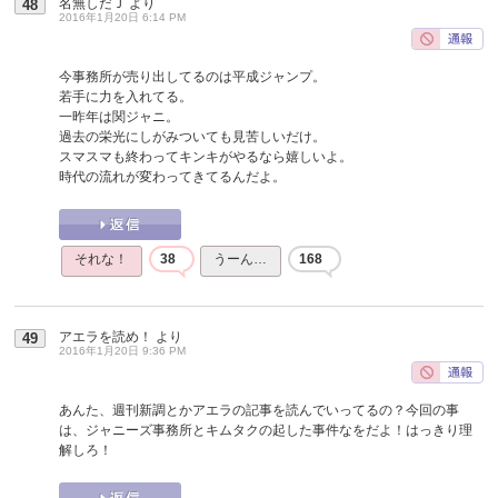
名無しだＪ
より
48
2016年1月20日 6:14 PM
今事務所が売り出してるのは平成ジャンプ。
若手に力を入れてる。
一昨年は関ジャニ。
過去の栄光にしがみついても見苦しいだけ。
スマスマも終わってキンキがやるなら嬉しいよ。
時代の流れが変わってきてるんだよ。
それな！
38
うーん…
168
アエラを読め！
より
49
2016年1月20日 9:36 PM
あんた、週刊新調とかアエラの記事を読んでいってるの？今回の事
は、ジャニーズ事務所とキムタクの起した事件なをだよ！はっきり理
解しろ！