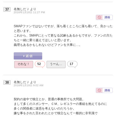
名無しだＪ
より
37
2016年1月18日 11:27 PM
SMAPファンではないですが、落ち着くところに落ち着いて、良かった
と思います。
これから、SMAPにとって更なる試練もあるかもですが、ファンの方た
ちと一緒に乗り越えてほしいと思います。
義理もあるかもしれないけどファンを大事に…。
それな！
52
うーん…
17
名無しだＪ
より
38
2016年1月19日 9:02 AM
契約の途中で独立とか、普通の事務所でも大問題。
まして多くのスポンサー、ＣＭ、レギユラーの番組を抱えてるのに
多くの関係者に迷惑を考えないのだろうか。
嫌な事をされた言われたとかで独立なんて一般的に非常識で