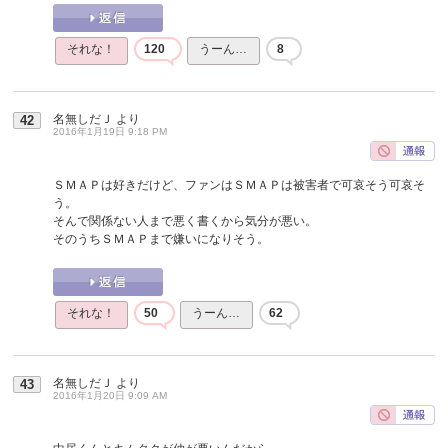
それな！
120
うーん…
8
名無しだＪ
より
42
2016年1月19日 9:18 PM
ＳＭＡＰは好きだけど、ファンはＳＭＡＰは被害者で可哀そう可哀そ
う。
そんで関係ない人まで悪く書くから気分が悪い。
そのうちＳＭＡＰまで嫌いになりそう。
それな！
50
うーん…
62
名無しだＪ
より
43
2016年1月20日 9:09 AM