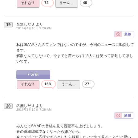
それな！
72
うーん…
40
名無しだＪ
より
19
2016年1月15日 9:20 PM
私はSMAPさんのファンではないのですが、今回のニュースに動揺して
ます。
解散なんてしないで、今までと変わらずに5人には笑って活動してほし
いです。
それな！
168
うーん…
27
名無しだＪ
より
20
2016年1月16日 7:28 AM
みんなでSMAPの番組を見て視聴率を上げましょう。
春の番組編成でなくなったら嫌だから。
今まで以上に応援できるとしたら録画しないで生で見ることだと思い