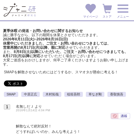
マイページ
ストア
メニュー
夏季休暇 の発送・お問い合わせに関するお知らせ
誠に勝手ながら、以下の期間を休業とさせていただきます。
2026年8月11日(火)~2026年8月16日(日)
休業中にいただきました、ご注文・お問い合わせにつきましては、
営業再開の8月17日(月)以降、順に対応
させていただきます。
また、
8月8日(土)以降にいただいた、ご注文・
お問い合わせにつきましても、
8月17日(月)以降に対応
させていただく場合がございます。
大変ご迷惑をおかけしますが、
何卒ご了承くださいますようお願い申し上げま
す。
SMAPを解散させないためにはどうするか、スマオタが懸命に考える！
SMAP
中居正広
木村拓哉
稲垣吾郎
草なぎ剛
香取慎吾
名無しだＪ
より
1
2016年1月14日 4:04 PM
解散なんて絶対反対！
どうすればいいのか、みんな考えよう！