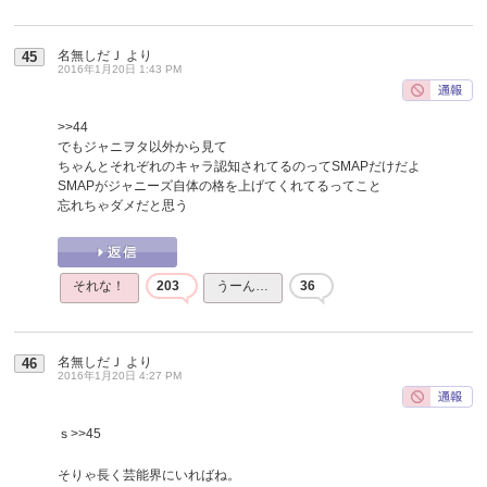
名無しだＪ
より
45
2016年1月20日 1:43 PM
>>44
でもジャニヲタ以外から見て
ちゃんとそれぞれのキャラ認知されてるのってSMAPだけだよ
SMAPがジャニーズ自体の格を上げてくれてるってこと
忘れちゃダメだと思う
それな！
203
うーん…
36
名無しだＪ
より
46
2016年1月20日 4:27 PM
ｓ
>>45
そりゃ長く芸能界にいればね。