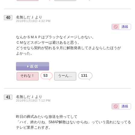
名無しだＪ
より
40
2016年1月19日 4:32 PM
なんかＳＭＡＰはブラックなイメージしかない。
ＣＭなどスポンサーは避けあると思う。
どうせなら契約が切れる９月に解散発表してさよならしたほうが
よかった。
それな！
53
うーん…
131
名無しだＪ
より
41
2016年1月19日 7:12 PM
昨日の葬式みたいな放送を持ってして
「ハイ、終わりね、SMAP解散はないからね」っていう流れになってる
テレビ業界こわすぎ。