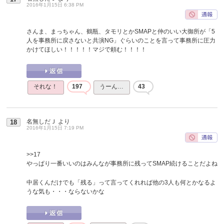
2016年1月15日 6:38 PM
さんま、まっちゃん、鶴瓶、タモリとかSMAPと仲のいい大御所が「5
人を事務所に戻さないと共演NG」ぐらいのことを言って事務所に圧力
かけてほしい！！！！！マジで頼む！！！！
それな！
197
うーん…
43
名無しだＪ
より
18
2016年1月15日 7:19 PM
>>17
やっぱり一番いいのはみんなが事務所に残ってSMAP続けることだよね
中居くんだけでも「残る」って言ってくれれば他の3人も何とかなるよ
うな気も・・・ならないかな