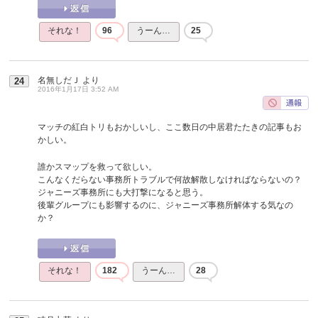
それな！
96
うーん…
25
名無しだＪ
より
24
2016年1月17日 3:52 AM
マッチの紅白トリもおかしいし、ここ数日の中居君たたきの記事もお
かしい。
誰かスマップを救って欲しい。
こんなくだらない事務所トラブルで何故解散しなければならないの？
ジャニーズ事務所にも大打撃になると思う。
後輩グループにも影響するのに、ジャニーズ事務所解体する気なの
か？
それな！
182
うーん…
28