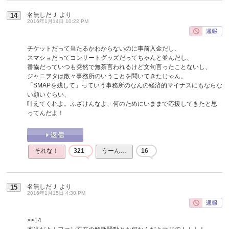
名無しだＪ
より
14
2016年1月14日 10:22 PM
チケットだって当たるかわからないのに事前入金だし、
スマショだってコンサートグッズだってちゃんと並んだし、
番協だっていつも突然で無茶言われるけど文句言ったことないし、
ジャニヲタは散々事務所のいうことを聞いてきたじゃん。
「SMAPを残して」っていう事務所のなんの経済的マイナスにもならな
い願いぐらい、
叶えてくれよ。ふざけんなよ、何のためにいままで応援してきたと思
ってんだよ！
それな！
321
うーん…
16
名無しだＪ
より
15
2016年1月15日 4:30 PM
>>14