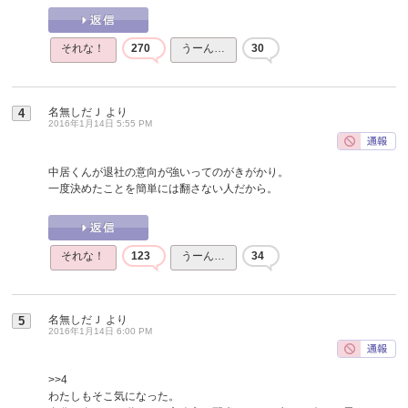
それな！
270
うーん…
30
名無しだＪ
より
4
2016年1月14日 5:55 PM
中居くんが退社の意向が強いってのがきがかり。
一度決めたことを簡単には翻さない人だから。
それな！
123
うーん…
34
名無しだＪ
より
5
2016年1月14日 6:00 PM
>>4
わたしもそこ気になった。