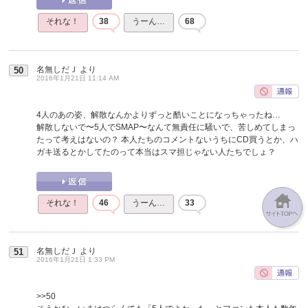
それな！
38
うーん…
68
名無しだＪ
より
50
2016年1月21日 11:14 AM
4人のあの姿、解散なんかよりずっと酷いことになっちゃったね…
解散しないで〜5人でSMAP〜なんて無責任に騒いで、苦しめてしまっ
たって考えはないの？ 本人たちのコメントないうちにCD買うとか、ハ
ガキ送るとかしてたのって本当はスマ担じゃない人たちでしょ？
それな！
46
うーん…
33
名無しだＪ
より
51
2016年1月21日 1:33 PM
>>50