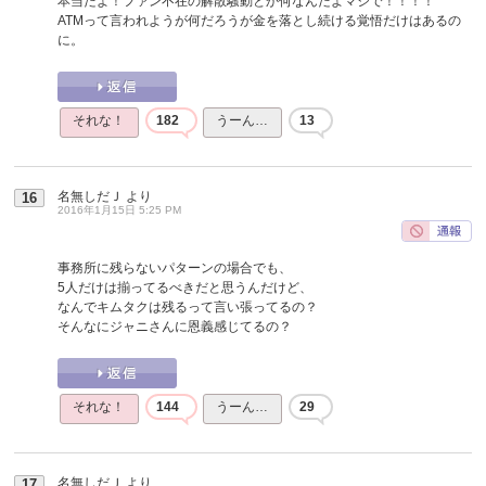
本当だよ！ファン不在の解散騒動とか何なんだよマジで！！！！
ATMって言われようが何だろうが金を落とし続ける覚悟だけはあるの
に。
それな！
182
うーん…
13
名無しだＪ
より
16
2016年1月15日 5:25 PM
事務所に残らないパターンの場合でも、
5人だけは揃ってるべきだと思うんだけど、
なんでキムタクは残るって言い張ってるの？
そんなにジャニさんに恩義感じてるの？
それな！
144
うーん…
29
名無しだＪ
より
17