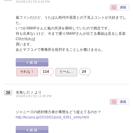
2016年1月17日 9:33 PM
嵐ファンだけど、うたばん時代中居君との下克上コントが大好きでし
た。
いつかSMAPさんと嵐の共演を期待していたので残念です。
何も出来ないけど、今まで通りSMAPさんが出てる番組は見るし音楽
CDが出れば
買います。
あとヤフコメで事務所を批判することしか書けません。
それな！
114
うーん…
24
名無しだＪ
より
28
2016年1月17日 11:36 PM
ジャニーズの絶対権力者が事態をどう捉えてるのか？
http://tocana.jp/2016/01/post_8381_entry.html