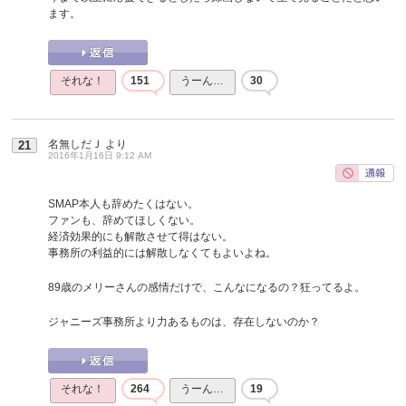
ます。
それな！
151
うーん…
30
名無しだＪ
より
21
2016年1月16日 9:12 AM
SMAP本人も辞めたくはない。
ファンも、辞めてほしくない。
経済効果的にも解散させて得はない。
事務所の利益的には解散しなくてもよいよね。
89歳のメリーさんの感情だけで、こんなになるの？狂ってるよ。
ジャニーズ事務所より力あるものは、存在しないのか？
それな！
264
うーん…
19