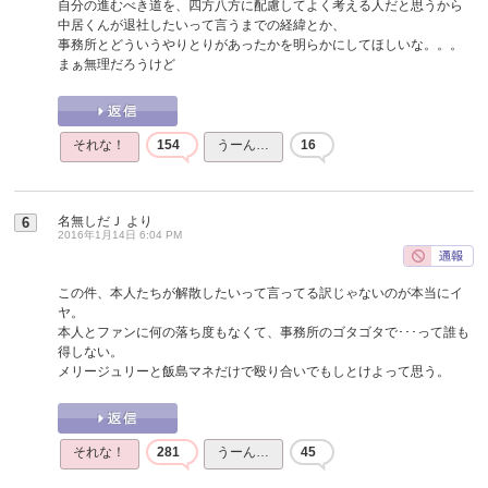
自分の進むべき道を、四方八方に配慮してよく考える人だと思うから
中居くんが退社したいって言うまでの経緯とか、
事務所とどういうやりとりがあったかを明らかにしてほしいな。。。
まぁ無理だろうけど
それな！
154
うーん…
16
名無しだＪ
より
6
2016年1月14日 6:04 PM
この件、本人たちが解散したいって言ってる訳じゃないのが本当にイ
ヤ。
本人とファンに何の落ち度もなくて、事務所のゴタゴタで･･･って誰も
得しない。
メリージュリーと飯島マネだけで殴り合いでもしとけよって思う。
それな！
281
うーん…
45