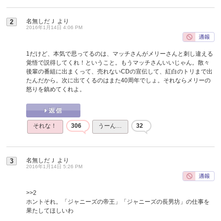
名無しだＪ
より
2
2016年1月14日 4:06 PM
1だけど、本気で思ってるのは、マッチさんがメリーさんと刺し違える
覚悟で説得してくれ！ということ。もうマッチさんいいじゃん。散々
後輩の番組に出まくって、売れないCDの宣伝して、紅白のトリまで出
たんだから。次に出てくるのはまた40周年でしょ。それならメリーの
怒りを鎮めてくれよ。
それな！
306
うーん…
32
名無しだＪ
より
3
2016年1月14日 5:26 PM
>>2
ホントそれ。「ジャニーズの帝王」「ジャニーズの長男坊」の仕事を
果たしてほしいわ