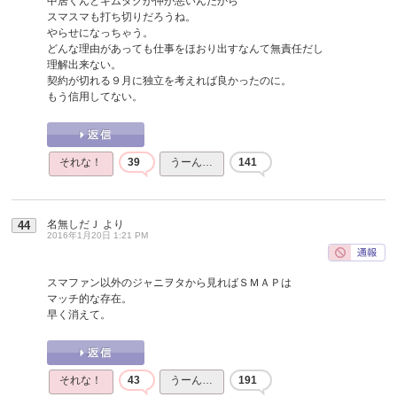
中居くんとキムタクが仲が悪いんだから
スマスマも打ち切りだろうね。
やらせになっちゃう。
どんな理由があっても仕事をほおり出すなんて無責任だし
理解出来ない。
契約が切れる９月に独立を考えれば良かったのに。
もう信用してない。
それな！
39
うーん…
141
名無しだＪ
より
44
2016年1月20日 1:21 PM
スマファン以外のジャニヲタから見ればＳＭＡＰは
マッチ的な存在。
早く消えて。
それな！
43
うーん…
191