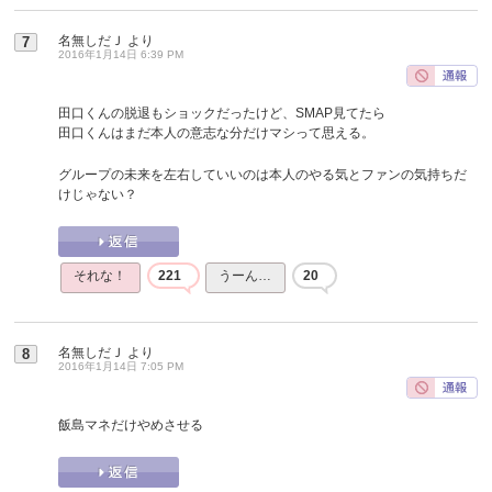
名無しだＪ
より
7
2016年1月14日 6:39 PM
田口くんの脱退もショックだったけど、SMAP見てたら
田口くんはまだ本人の意志な分だけマシって思える。
グループの未来を左右していいのは本人のやる気とファンの気持ちだ
けじゃない？
それな！
221
うーん…
20
名無しだＪ
より
8
2016年1月14日 7:05 PM
飯島マネだけやめさせる