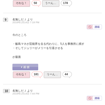
それな！
50
うーん…
178
名無しだＪ
より
9
2016年1月14日 7:18 PM
今のところ
・飯島マネが芸能界を去る代わりに、5人を事務所に残す
・そしてジュリーがメリーを引退させる
が最善
それな！
181
うーん…
44
名無しだＪ
より
10
2016年1月14日 7:44 PM