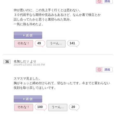
仲が悪いのに、この先上手く行くとは思わない。
３０代前半なら期待や見込みもあるけど、なんか裏で独立とか
話し合ってたかと思うと裏切られた気分。
一気に熱も冷めたよ。
それな！
49
うーん…
141
名無しだＪ
より
36
2016年1月18日 10:46 PM
スマスマ見ました。
胸がキュッと締め付けられて、切なかったです。今までと変わらない
笑顔を取り戻してほしいです。
それな！
100
うーん…
20