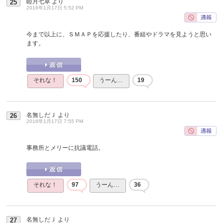
睦月七草
より
25
2016年1月17日 5:52 PM
今まで以上に、ＳＭＡＰを応援したり、番組やドラマを見ようと思い
ます。
それな！
150
うーん…
19
名無しだＪ
より
26
2016年1月17日 7:55 PM
事務所とメリーに抗議電話。
それな！
97
うーん…
36
名無しだＪ
より
27