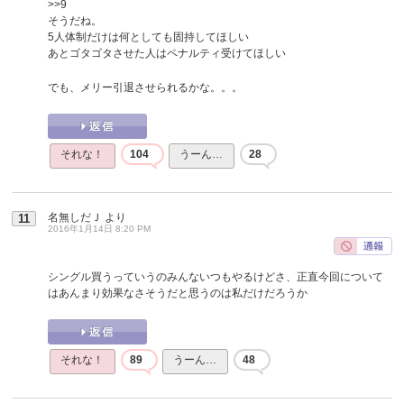
>>9
そうだね。
5人体制だけは何としても固持してほしい
あとゴタゴタさせた人はペナルティ受けてほしい
でも、メリー引退させられるかな。。。
それな！
104
うーん…
28
名無しだＪ
より
11
2016年1月14日 8:20 PM
シングル買うっていうのみんないつもやるけどさ、正直今回について
はあんまり効果なさそうだと思うのは私だけだろうか
それな！
89
うーん…
48