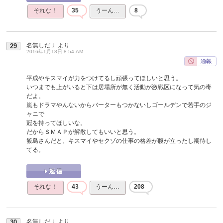
それな！
35
うーん…
8
名無しだＪ
より
29
2016年1月18日 8:54 AM
平成やキスマイが力をつけてるし頑張ってほしいと思う。
いつまでも上がいると下は居場所が無く活動が激戦区になって気の毒
だよ。
嵐もドラマやんないからバーターもつかないしゴールデンで若手のジ
ャニで
冠を持ってほしいな。
だからＳＭＡＰが解散してもいいと思う。
飯島さんだと、キスマイやセクゾの仕事の格差が腹が立ったし期待し
てる。
それな！
43
うーん…
208
名無しだＪ
より
30