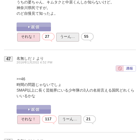
うちの婆ちゃん、キムタクと中居くんしか知らないけど。
神奈川県民ですが。
のど自慢見て知ったよ。
それな！
27
うーん…
55
名無しだＪ
より
47
2016年1月20日 4:52 PM
>>46
時間の問題じゃないでしょ
SMAP以上に長く芸能界にいる少年隊の3人の名前言える国民どれくら
いいるかな
それな！
117
うーん…
21