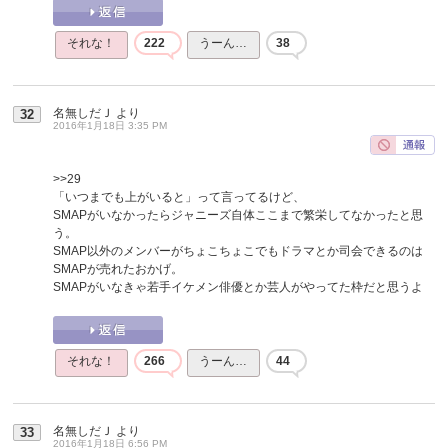
それな！
222
うーん…
38
名無しだＪ
より
32
2016年1月18日 3:35 PM
>>29
「いつまでも上がいると」って言ってるけど、
SMAPがいなかったらジャニーズ自体ここまで繁栄してなかったと思
う。
SMAP以外のメンバーがちょこちょこでもドラマとか司会できるのは
SMAPが売れたおかげ。
SMAPがいなきゃ若手イケメン俳優とか芸人がやってた枠だと思うよ
それな！
266
うーん…
44
名無しだＪ
より
33
2016年1月18日 6:56 PM