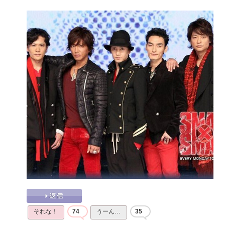
それな！
74
うーん…
35