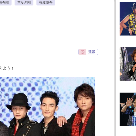
垣吾郎
草なぎ剛
香取慎吾
えよう！