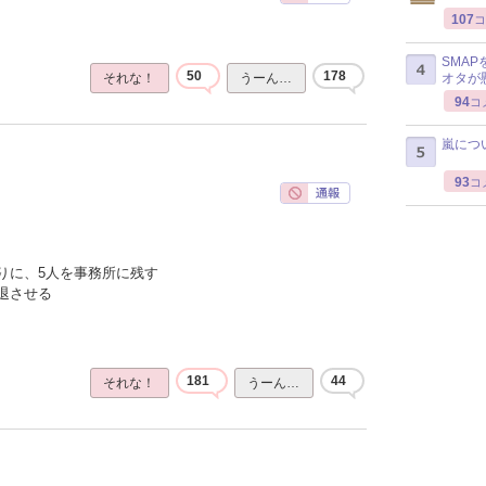
107
コ
SMA
50
178
オタが
それな！
うーん…
94
コ
嵐につ
93
コ
りに、5人を事務所に残す
退させる
181
44
それな！
うーん…