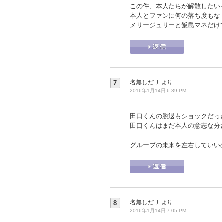
この件、本人たちが解散したい
本人とファンに何の落ち度もな
メリージュリーと飯島マネだけ
名無しだＪ
より
7
2016年1月14日 6:39 PM
田口くんの脱退もショックだっ
田口くんはまだ本人の意志な分
グループの未来を左右していい
名無しだＪ
より
8
2016年1月14日 7:05 PM