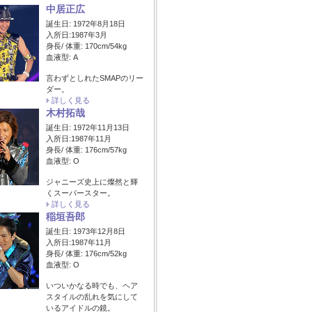
中居正広
誕生日: 1972年8月18日
入所日:1987年3月
身長/ 体重: 170cm/54kg
血液型: A
言わずとしれたSMAPのリー
ダー。
詳しく見る
木村拓哉
誕生日: 1972年11月13日
入所日:1987年11月
身長/ 体重: 176cm/57kg
血液型: O
ジャニーズ史上に燦然と輝
くスーパースター。
詳しく見る
稲垣吾郎
誕生日: 1973年12月8日
入所日:1987年11月
身長/ 体重: 176cm/52kg
血液型: O
いついかなる時でも、ヘア
スタイルの乱れを気にして
いるアイドルの鏡。