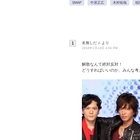
SMAP
中居正広
木村拓哉
稲
名無しだＪ
より
1
2016年1月14日 4:04 PM
解散なんて絶対反対！
どうすればいいのか、みんな考