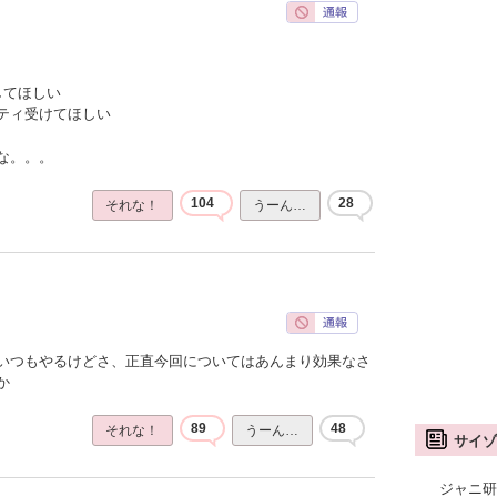
してほしい
ティ受けてほしい
な。。。
104
28
それな！
うーん…
いつもやるけどさ、正直今回についてはあんまり効果なさ
か
89
48
それな！
うーん…
サイゾ
ジャニ研