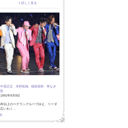
詳しく見る
：
中居正広
木村拓哉
稲垣吾郎
草なぎ
吾
991年9月9日
5年以上のベテラングループゆえ、リーダ
正広いわく…
る