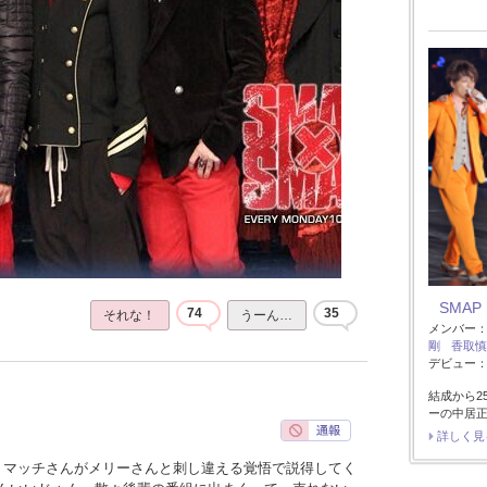
SMAP
74
35
それな！
うーん…
メンバー
剛
香取慎
デビュー：1
結成から2
ーの中居
詳しく見
、マッチさんがメリーさんと刺し違える覚悟で説得してく