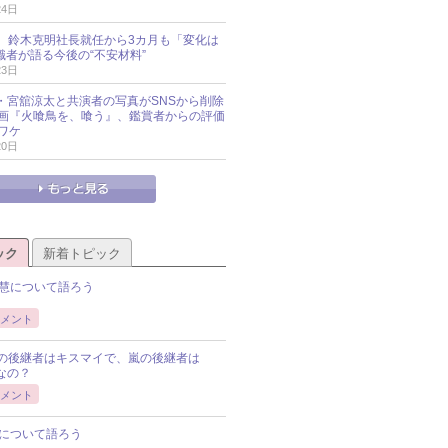
24日
O社、鈴木克明社長就任から3カ月も「変化は
識者が語る今後の“不安材料”
23日
an・宮舘涼太と共演者の写真がSNSから削除
 映画『火喰鳥を、喰う』、鑑賞者からの評価
ワケ
20日
ック
新着トピック
慧について語ろう
メント
Pの後継者はキスマイで、嵐の後継者は
Pなの？
メント
について語ろう