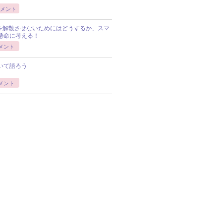
メント
Pを解散させないためにはどうするか、スマ
懸命に考える！
メント
いて語ろう
メント