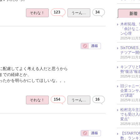
123
34
それな！
うーん…
新着
木村拓哉、S
「余計なこ
ン心理
2025年11月
SixTO
ナツアー開
2025年11月
キンプリとN
に配慮してよく考える人だと思うから
勢“復活”
までの経緯とか、
2025年11月
ったかを明らかにしてほしいな。。。
旧ジャニー
企業コンサル
の“課題”
154
16
それな！
うーん…
2025年11月
松村北斗主
でも受け入
変点”
2025年10月
【START
数」ランキン