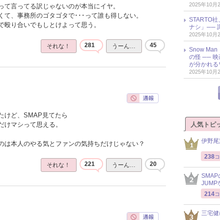
2025年10月
って言ってる訳じゃないのが本当にイヤ。
くて、事務所のゴタゴタで･･･って誰も得しない。
START
で殴り合いでもしとけよって思う。
ナシ」── 
2025年10月
281
45
それな！
うーん…
Snow M
の怪 ──
が分かれる
2025年10月
たけど、SMAP見てたら
人気トピ
だけマシって思える。
伊野尾
のは本人のやる気とファンの気持ちだけじゃない？
238
コ
221
20
それな！
うーん…
SMA
JUM
214
コ
三宅健