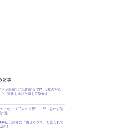
“ドヤ顔嵐”に“女装嵐”まで!? 6枚の写真
で、進化を遂げた嵐を目撃せよ！
idsはいつだって“2人の世界”……!? 思わず笑
真5選
y!JUMP山田涼介に「痩せろブス」と言われて
は誰？