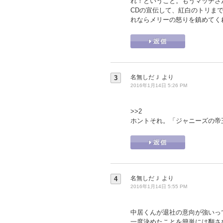
れ！ということ。もうマッチさ
CDの宣伝して、紅白のトリま
れならメリーの怒りを鎮めてく
名無しだＪ
より
3
2016年1月14日 5:26 PM
>>2
ホントそれ。「ジャニーズの帝
名無しだＪ
より
4
2016年1月14日 5:55 PM
中居くんが退社の意向が強いっ
一度決めたことを簡単には翻さ