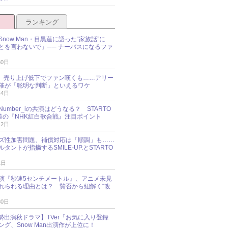
ランキング
now Man・目黒蓮に語った“家族話”に
とを言わないで」── ナーバスになるファ
30日
NES、売り上げ低下でファン嘆くも……アリー
催が「聡明な判断」といえるワケ
14日
umber_iの共演はどうなる？ STARTO
報道の『NHK紅白歌合戦』注目ポイント
12日
ズ性加害問題、補償対応は「順調」も……
タントが指摘するSMILE-UP.とSTARTO
1日
演『秒速5センチメートル』、アニメ未見
れられる理由とは？ 賛否から紐解く“改
30日
O勢出演秋ドラマ】TVer「お気に入り登録
グ、Snow Man出演作が上位に！