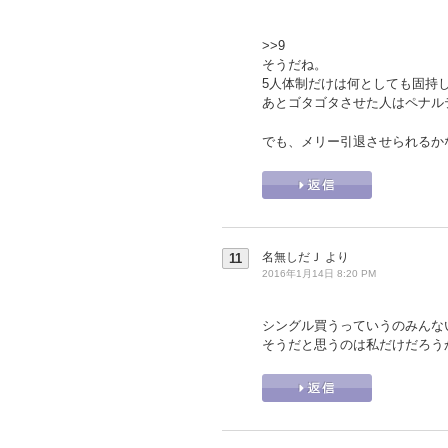
>>9
そうだね。
5人体制だけは何としても固持
あとゴタゴタさせた人はペナル
でも、メリー引退させられるか
名無しだＪ
より
11
2016年1月14日 8:20 PM
シングル買うっていうのみんな
そうだと思うのは私だけだろう