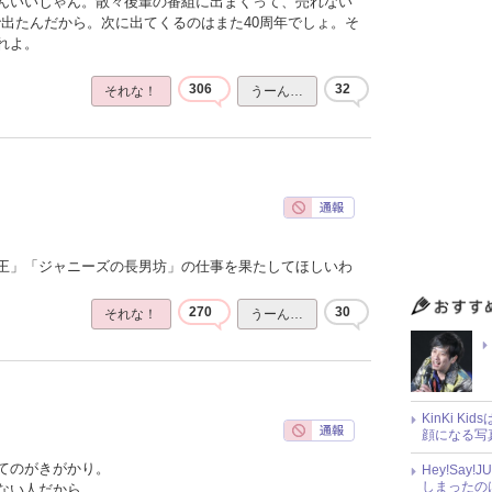
んいいじゃん。散々後輩の番組に出まくって、売れない
で出たんだから。次に出てくるのはまた40周年でしょ。そ
れよ。
306
32
それな！
うーん…
王」「ジャニーズの長男坊」の仕事を果たしてほしいわ
270
30
それな！
うーん…
KinKi K
顔になる写
てのがきがかり。
Hey!Sa
しまったの
ない人だから。