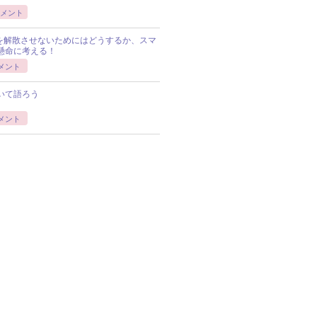
メント
Pを解散させないためにはどうするか、スマ
懸命に考える！
メント
いて語ろう
メント