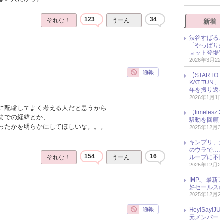
123
34
それな！
うーん…
新着
渋谷すばる
「やっぱり
ョット登場
2026年3月2
【START
KAT-TU
年を振り返
2026年1月1
に配慮してよく考える人だと思うから
【timel
までの経緯とか、
騒動を回顧
ったかを明らかにしてほしいな。。。
2025年12月
キンプリ、
のウラで…
154
16
ループに不
それな！
うーん…
2025年12月
IMP.、最
好セールス
2025年12月
Hey!Sa
元メンバー