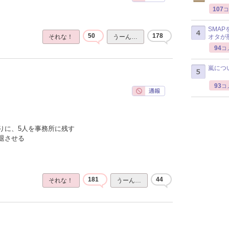
107
コ
SMA
50
178
オタが
それな！
うーん…
94
コ
嵐につ
93
コ
りに、5人を事務所に残す
退させる
181
44
それな！
うーん…