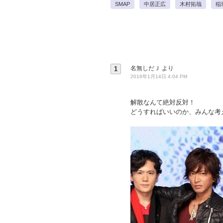
SMAP
中居正広
木村拓哉
稲
名無しだＪ
より
1
2016年1月14日 4:04 PM
解散なんて絶対反対！
どうすればいいのか、みんな考