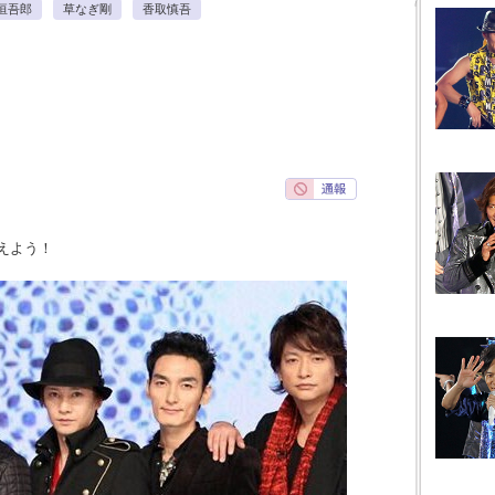
垣吾郎
草なぎ剛
香取慎吾
えよう！