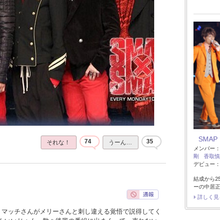
SMAP
74
35
それな！
うーん…
メンバー
剛
香取慎
デビュー：1
結成から2
ーの中居
詳しく見
、マッチさんがメリーさんと刺し違える覚悟で説得してく