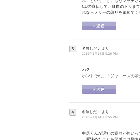
れ！ということ。もうマッチさ
CDの宣伝して、紅白のトリま
れならメリーの怒りを鎮めてく
名無しだＪ
より
3
2016年1月14日 5:26 PM
>>2
ホントそれ。「ジャニーズの帝
名無しだＪ
より
4
2016年1月14日 5:55 PM
中居くんが退社の意向が強いっ
一度決めたことを簡単には翻さ