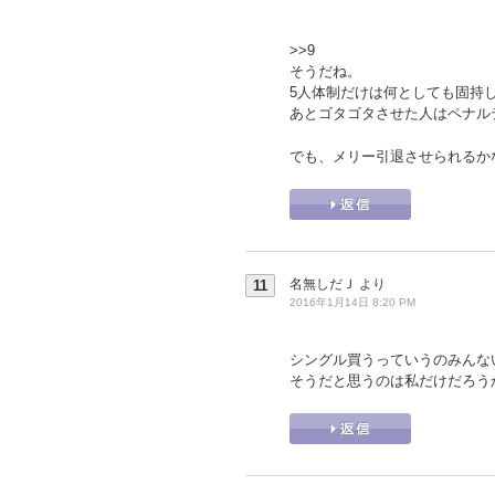
>>9
そうだね。
5人体制だけは何としても固持
あとゴタゴタさせた人はペナル
でも、メリー引退させられるか
名無しだＪ
より
11
2016年1月14日 8:20 PM
シングル買うっていうのみんな
そうだと思うのは私だけだろう