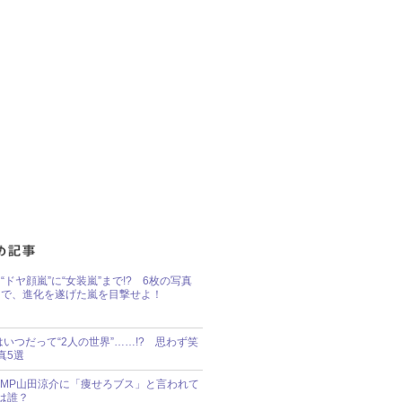
“ドヤ顔嵐”に“女装嵐”まで!? 6枚の写真
で、進化を遂げた嵐を目撃せよ！
idsはいつだって“2人の世界”……!? 思わず笑
真5選
y!JUMP山田涼介に「痩せろブス」と言われて
は誰？