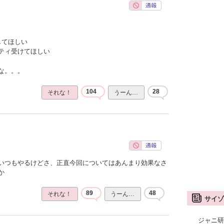
してほしい
ティ受けてほしい
な。。。
104
28
それな！
うーん…
いつもやるけどさ、正直今回についてはあんまり効果なさ
か
89
48
それな！
うーん…
サイゾ
ジャニ研