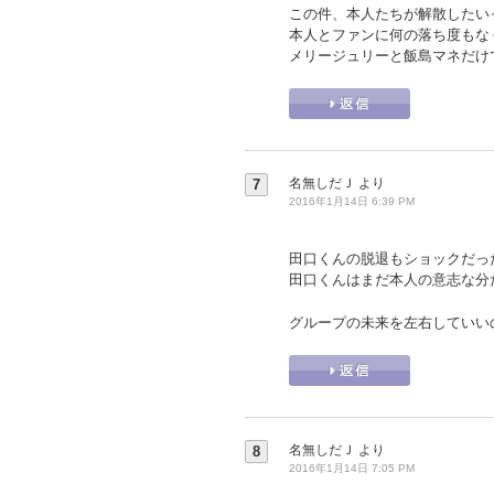
この件、本人たちが解散したい
本人とファンに何の落ち度もな
メリージュリーと飯島マネだけ
名無しだＪ
より
7
2016年1月14日 6:39 PM
田口くんの脱退もショックだっ
田口くんはまだ本人の意志な分
グループの未来を左右していい
名無しだＪ
より
8
2016年1月14日 7:05 PM