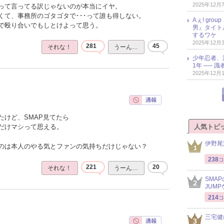
2025年12月
って言ってる訳じゃないのが本当にイヤ。
くて、事務所のゴタゴタで･･･って誰も得しない。
Aぇ! gr
で殴り合いでもしとけよって思う。
男』タイト
するワケ
2025年12月
281
45
それな！
うーん…
少年忍者、
1年 ── 
2025年12月
たけど、SMAP見てたら
人気トピ
だけマシって思える。
伊野尾
のは本人のやる気とファンの気持ちだけじゃない？
238
コ
221
20
それな！
うーん…
SMA
JUM
214
コ
三宅健