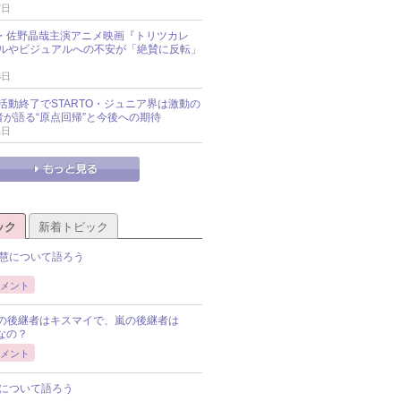
7日
oup・佐野晶哉主演アニメ映画『トリツカレ
ルやビジュアルへの不安が「絶賛に反転」
3日
活動終了でSTARTO・ジュニア界は激動の
識者が語る“原点回帰”と今後への期待
1日
ック
新着トピック
慧について語ろう
メント
Pの後継者はキスマイで、嵐の後継者は
Pなの？
メント
について語ろう