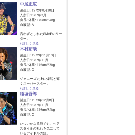
中居正広
誕生日: 1972年8月18日
入所日:1987年3月
身長/ 体重: 170cm/54kg
血液型: A
言わずとしれたSMAPのリー
ダー。
詳しく見る
木村拓哉
誕生日: 1972年11月13日
入所日:1987年11月
身長/ 体重: 176cm/57kg
血液型: O
ジャニーズ史上に燦然と輝
くスーパースター。
詳しく見る
稲垣吾郎
誕生日: 1973年12月8日
入所日:1987年11月
身長/ 体重: 176cm/52kg
血液型: O
いついかなる時でも、ヘア
スタイルの乱れを気にして
いるアイドルの鏡。