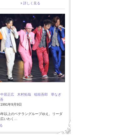
詳しく見る
：
中居正広
木村拓哉
稲垣吾郎
草なぎ
吾
991年9月9日
5年以上のベテラングループゆえ、リーダ
正広いわく…
る