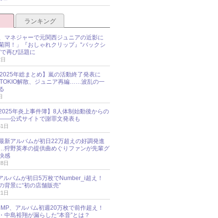
ランキング
、マネジャーで元関西ジュニアの近影に
菊岡！」『おしゃれクリップ』“バックシ
”で再び話題に
2日
O 2025年総まとめ】嵐の活動終了発表に
N、TOKIO解散、ジュニア再編……波乱の一
る
日
esz 2025年炎上事件簿】8人体制始動後からの
――公式サイトで謝罪文発表も
31日
最新アルバムが初日22万超えの好調発進
…狩野英孝の提供曲めぐりファンが先輩グ
快感
28日
新アルバムが初日5万枚でNumber_i超え！
の背景に“初の店舗販売”
21日
y!JUMP、アルバム初週20万枚で前作超え！
・中島裕翔が漏らした“本音”とは？