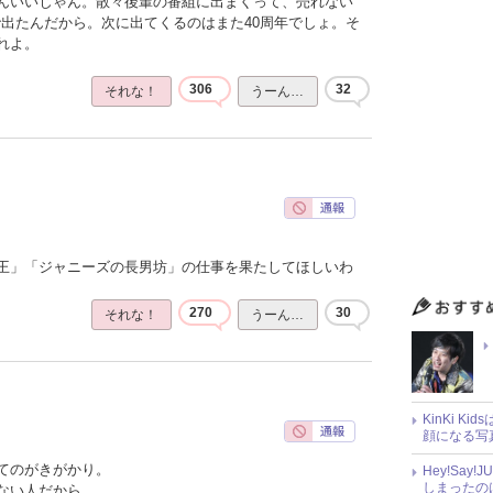
んいいじゃん。散々後輩の番組に出まくって、売れない
で出たんだから。次に出てくるのはまた40周年でしょ。そ
れよ。
306
32
それな！
うーん…
王」「ジャニーズの長男坊」の仕事を果たしてほしいわ
270
30
それな！
うーん…
KinKi K
顔になる写
てのがきがかり。
Hey!Sa
しまったの
ない人だから。