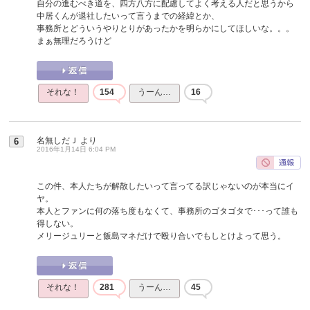
自分の進むべき道を、四方八方に配慮してよく考える人だと思うから
中居くんが退社したいって言うまでの経緯とか、
事務所とどういうやりとりがあったかを明らかにしてほしいな。。。
まぁ無理だろうけど
それな！
154
うーん…
16
名無しだＪ
より
6
2016年1月14日 6:04 PM
この件、本人たちが解散したいって言ってる訳じゃないのが本当にイ
ヤ。
本人とファンに何の落ち度もなくて、事務所のゴタゴタで･･･って誰も
得しない。
メリージュリーと飯島マネだけで殴り合いでもしとけよって思う。
それな！
281
うーん…
45