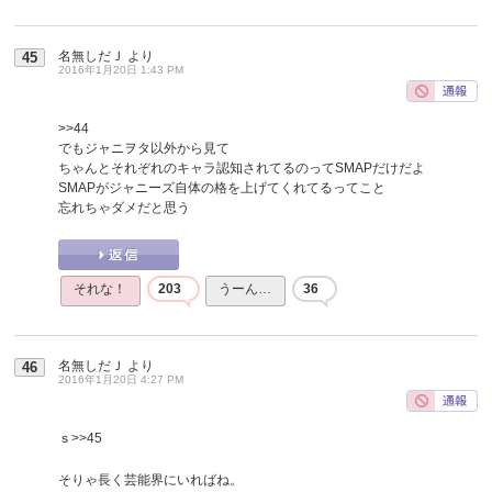
名無しだＪ
より
45
2016年1月20日 1:43 PM
>>44
でもジャニヲタ以外から見て
ちゃんとそれぞれのキャラ認知されてるのってSMAPだけだよ
SMAPがジャニーズ自体の格を上げてくれてるってこと
忘れちゃダメだと思う
それな！
203
うーん…
36
名無しだＪ
より
46
2016年1月20日 4:27 PM
ｓ
>>45
そりゃ長く芸能界にいればね。