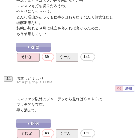
中居くんとキムタクが仲が悪いんだから
スマスマも打ち切りだろうね。
やらせになっちゃう。
どんな理由があっても仕事をほおり出すなんて無責任だし
理解出来ない。
契約が切れる９月に独立を考えれば良かったのに。
もう信用してない。
それな！
39
うーん…
141
名無しだＪ
より
44
2016年1月20日 1:21 PM
スマファン以外のジャニヲタから見ればＳＭＡＰは
マッチ的な存在。
早く消えて。
それな！
43
うーん…
191