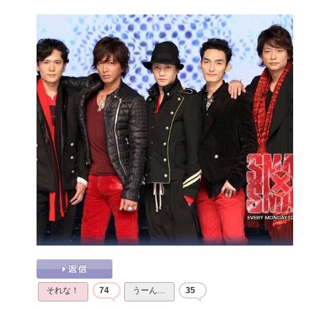
それな！
74
うーん…
35