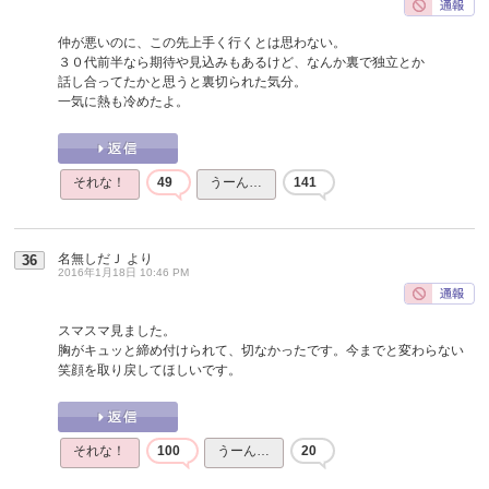
仲が悪いのに、この先上手く行くとは思わない。
３０代前半なら期待や見込みもあるけど、なんか裏で独立とか
話し合ってたかと思うと裏切られた気分。
一気に熱も冷めたよ。
それな！
49
うーん…
141
名無しだＪ
より
36
2016年1月18日 10:46 PM
スマスマ見ました。
胸がキュッと締め付けられて、切なかったです。今までと変わらない
笑顔を取り戻してほしいです。
それな！
100
うーん…
20