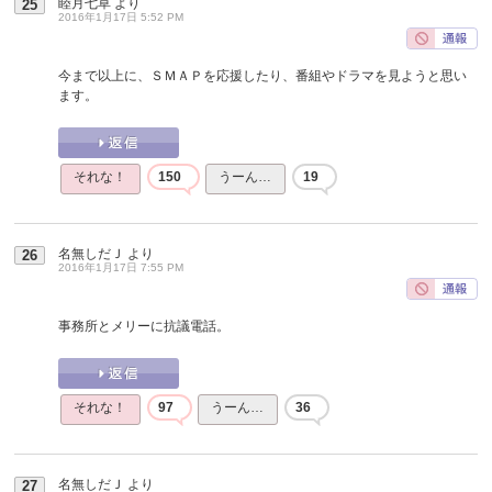
睦月七草
より
25
2016年1月17日 5:52 PM
今まで以上に、ＳＭＡＰを応援したり、番組やドラマを見ようと思い
ます。
それな！
150
うーん…
19
名無しだＪ
より
26
2016年1月17日 7:55 PM
事務所とメリーに抗議電話。
それな！
97
うーん…
36
名無しだＪ
より
27