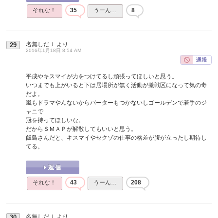
それな！
35
うーん…
8
名無しだＪ
より
29
2016年1月18日 8:54 AM
平成やキスマイが力をつけてるし頑張ってほしいと思う。
いつまでも上がいると下は居場所が無く活動が激戦区になって気の毒
だよ。
嵐もドラマやんないからバーターもつかないしゴールデンで若手のジ
ャニで
冠を持ってほしいな。
だからＳＭＡＰが解散してもいいと思う。
飯島さんだと、キスマイやセクゾの仕事の格差が腹が立ったし期待し
てる。
それな！
43
うーん…
208
名無しだＪ
より
30