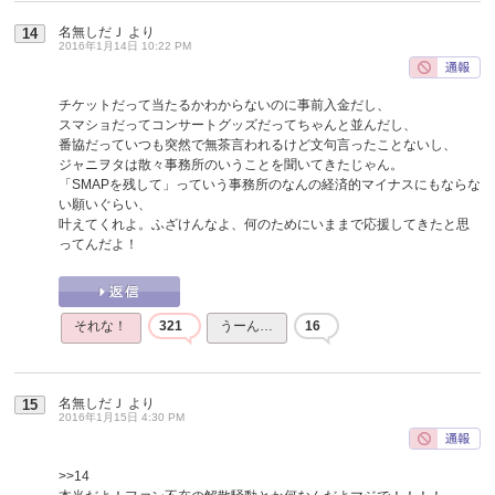
名無しだＪ
より
14
2016年1月14日 10:22 PM
チケットだって当たるかわからないのに事前入金だし、
スマショだってコンサートグッズだってちゃんと並んだし、
番協だっていつも突然で無茶言われるけど文句言ったことないし、
ジャニヲタは散々事務所のいうことを聞いてきたじゃん。
「SMAPを残して」っていう事務所のなんの経済的マイナスにもならな
い願いぐらい、
叶えてくれよ。ふざけんなよ、何のためにいままで応援してきたと思
ってんだよ！
それな！
321
うーん…
16
名無しだＪ
より
15
2016年1月15日 4:30 PM
>>14