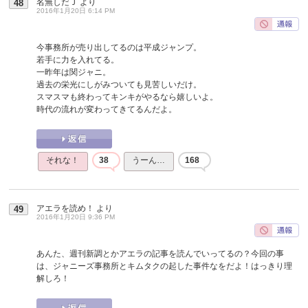
名無しだＪ
より
48
2016年1月20日 6:14 PM
今事務所が売り出してるのは平成ジャンプ。
若手に力を入れてる。
一昨年は関ジャニ。
過去の栄光にしがみついても見苦しいだけ。
スマスマも終わってキンキがやるなら嬉しいよ。
時代の流れが変わってきてるんだよ。
それな！
38
うーん…
168
アエラを読め！
より
49
2016年1月20日 9:36 PM
あんた、週刊新調とかアエラの記事を読んでいってるの？今回の事
は、ジャニーズ事務所とキムタクの起した事件なをだよ！はっきり理
解しろ！