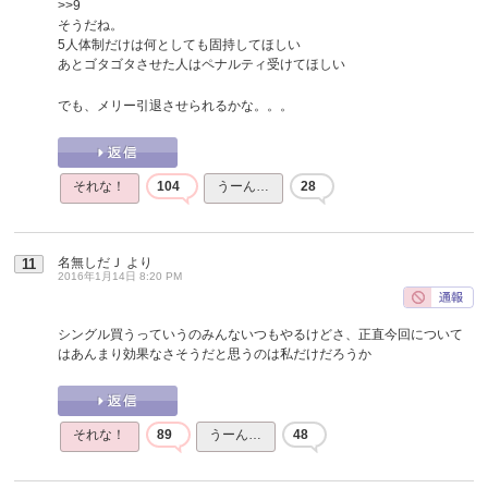
>>9
そうだね。
5人体制だけは何としても固持してほしい
あとゴタゴタさせた人はペナルティ受けてほしい
でも、メリー引退させられるかな。。。
それな！
104
うーん…
28
名無しだＪ
より
11
2016年1月14日 8:20 PM
シングル買うっていうのみんないつもやるけどさ、正直今回について
はあんまり効果なさそうだと思うのは私だけだろうか
それな！
89
うーん…
48