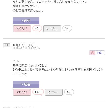
うちの婆ちゃん、キムタクと中居くんしか知らないけど。
神奈川県民ですが。
のど自慢見て知ったよ。
それな！
27
うーん…
55
名無しだＪ
より
47
2016年1月20日 4:52 PM
>>46
時間の問題じゃないでしょ
SMAP以上に長く芸能界にいる少年隊の3人の名前言える国民どれくら
いいるかな
それな！
117
うーん…
21