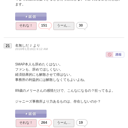
ます。
それな！
151
うーん…
30
名無しだＪ
より
21
2016年1月16日 9:12 AM
SMAP本人も辞めたくはない。
ファンも、辞めてほしくない。
経済効果的にも解散させて得はない。
事務所の利益的には解散しなくてもよいよね。
89歳のメリーさんの感情だけで、こんなになるの？狂ってるよ。
ジャニーズ事務所より力あるものは、存在しないのか？
それな！
264
うーん…
19