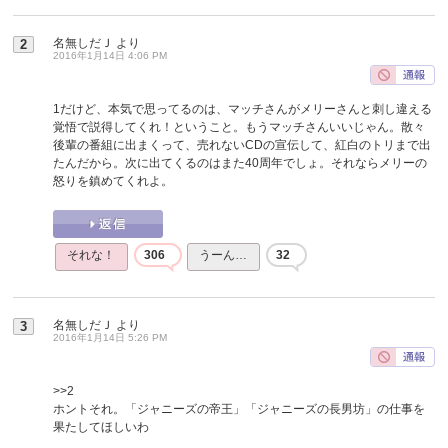
名無しだＪ
より
2
2016年1月14日 4:06 PM
1だけど、本気で思ってるのは、マッチさんがメリーさんと刺し違える
覚悟で説得してくれ！ということ。もうマッチさんいいじゃん。散々
後輩の番組に出まくって、売れないCDの宣伝して、紅白のトリまで出
たんだから。次に出てくるのはまた40周年でしょ。それならメリーの
怒りを鎮めてくれよ。
それな！
306
うーん…
32
名無しだＪ
より
3
2016年1月14日 5:26 PM
>>2
ホントそれ。「ジャニーズの帝王」「ジャニーズの長男坊」の仕事を
果たしてほしいわ