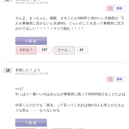
2016年1月15日 6:38 PM
さんま、まっちゃん、鶴瓶、タモリとかSMAPと仲のいい大御所が「5
人を事務所に戻さないと共演NG」ぐらいのことを言って事務所に圧力
かけてほしい！！！！！マジで頼む！！！！
それな！
197
うーん…
43
名無しだＪ
より
18
2016年1月15日 7:19 PM
>>17
やっぱり一番いいのはみんなが事務所に残ってSMAP続けることだよね
中居くんだけでも「残る」って言ってくれれば他の3人も何とかなるよ
うな気も・・・ならないかな