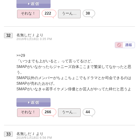
それな！
222
うーん…
38
名無しだＪ
より
32
2016年1月18日 3:35 PM
>>29
「いつまでも上がいると」って言ってるけど、
SMAPがいなかったらジャニーズ自体ここまで繁栄してなかったと思
う。
SMAP以外のメンバーがちょこちょこでもドラマとか司会できるのは
SMAPが売れたおかげ。
SMAPがいなきゃ若手イケメン俳優とか芸人がやってた枠だと思うよ
それな！
266
うーん…
44
名無しだＪ
より
33
2016年1月18日 6:56 PM