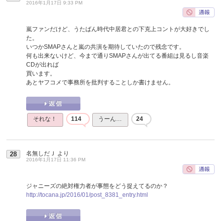
2016年1月17日 9:33 PM
嵐ファンだけど、うたばん時代中居君との下克上コントが大好きでし
た。
いつかSMAPさんと嵐の共演を期待していたので残念です。
何も出来ないけど、今まで通りSMAPさんが出てる番組は見るし音楽
CDが出れば
買います。
あとヤフコメで事務所を批判することしか書けません。
それな！
114
うーん…
24
名無しだＪ
より
28
2016年1月17日 11:36 PM
ジャニーズの絶対権力者が事態をどう捉えてるのか？
http://tocana.jp/2016/01/post_8381_entry.html