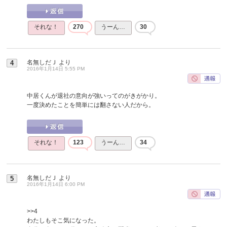
それな！
270
うーん…
30
名無しだＪ
より
4
2016年1月14日 5:55 PM
中居くんが退社の意向が強いってのがきがかり。
一度決めたことを簡単には翻さない人だから。
それな！
123
うーん…
34
名無しだＪ
より
5
2016年1月14日 6:00 PM
>>4
わたしもそこ気になった。