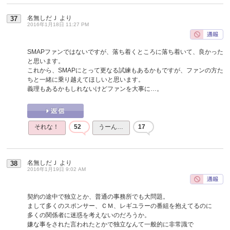
名無しだＪ
より
37
2016年1月18日 11:27 PM
SMAPファンではないですが、落ち着くところに落ち着いて、良かった
と思います。
これから、SMAPにとって更なる試練もあるかもですが、ファンの方た
ちと一緒に乗り越えてほしいと思います。
義理もあるかもしれないけどファンを大事に…。
それな！
52
うーん…
17
名無しだＪ
より
38
2016年1月19日 9:02 AM
契約の途中で独立とか、普通の事務所でも大問題。
まして多くのスポンサー、ＣＭ、レギユラーの番組を抱えてるのに
多くの関係者に迷惑を考えないのだろうか。
嫌な事をされた言われたとかで独立なんて一般的に非常識で