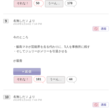
それな！
50
うーん…
178
名無しだＪ
より
9
2016年1月14日 7:18 PM
今のところ
・飯島マネが芸能界を去る代わりに、5人を事務所に残す
・そしてジュリーがメリーを引退させる
が最善
それな！
181
うーん…
44
名無しだＪ
より
10
2016年1月14日 7:44 PM