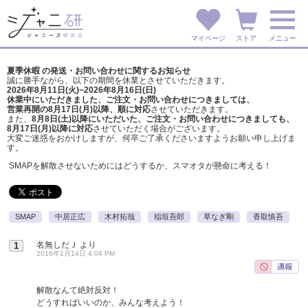
マイページ
ストア
メニュー
夏季休暇 の発送・お問い合わせに関するお知らせ
誠に勝手ながら、以下の期間を休業とさせていただきます。
2026年8月11日(火)~2026年8月16日(日)
休業中にいただきました、ご注文・お問い合わせにつきましては、
営業再開の8月17日(月)以降、順に対応
させていただきます。
また、
8月8日(土)以降にいただいた、ご注文・
お問い合わせにつきましても、
8月17日(月)以降に対応
させていただく場合がございます。
大変ご迷惑をおかけしますが、
何卒ご了承くださいますようお願い申し上げま
す。
SMAPを解散させないためにはどうするか、スマオタが懸命に考える！
SMAP
中居正広
木村拓哉
稲垣吾郎
草なぎ剛
香取慎吾
名無しだＪ
より
1
2016年1月14日 4:04 PM
解散なんて絶対反対！
どうすればいいのか、みんな考えよう！