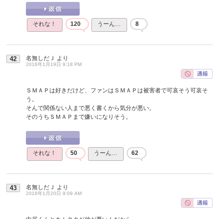
それな！
120
うーん…
8
名無しだＪ
より
42
2016年1月19日 9:18 PM
ＳＭＡＰは好きだけど、ファンはＳＭＡＰは被害者で可哀そう可哀そ
う。
そんで関係ない人まで悪く書くから気分が悪い。
そのうちＳＭＡＰまで嫌いになりそう。
それな！
50
うーん…
62
名無しだＪ
より
43
2016年1月20日 9:09 AM