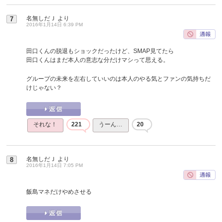
名無しだＪ
より
7
2016年1月14日 6:39 PM
田口くんの脱退もショックだったけど、SMAP見てたら
田口くんはまだ本人の意志な分だけマシって思える。
グループの未来を左右していいのは本人のやる気とファンの気持ちだ
けじゃない？
それな！
221
うーん…
20
名無しだＪ
より
8
2016年1月14日 7:05 PM
飯島マネだけやめさせる