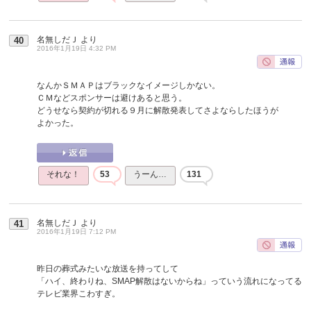
名無しだＪ
より
40
2016年1月19日 4:32 PM
なんかＳＭＡＰはブラックなイメージしかない。
ＣＭなどスポンサーは避けあると思う。
どうせなら契約が切れる９月に解散発表してさよならしたほうが
よかった。
それな！
53
うーん…
131
名無しだＪ
より
41
2016年1月19日 7:12 PM
昨日の葬式みたいな放送を持ってして
「ハイ、終わりね、SMAP解散はないからね」っていう流れになってる
テレビ業界こわすぎ。