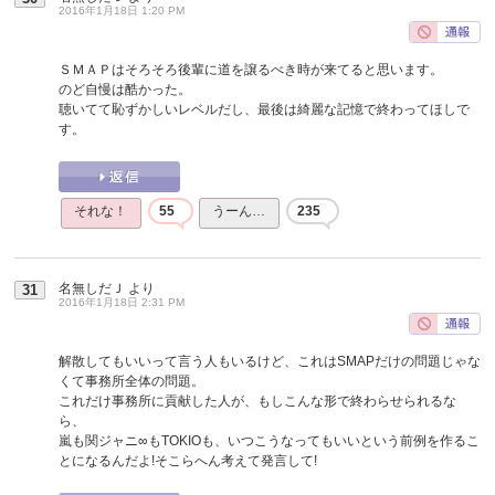
2016年1月18日 1:20 PM
ＳＭＡＰはそろそろ後輩に道を譲るべき時が来てると思います。
のど自慢は酷かった。
聴いてて恥ずかしいレベルだし、最後は綺麗な記憶で終わってほしで
す。
それな！
55
うーん…
235
名無しだＪ
より
31
2016年1月18日 2:31 PM
解散してもいいって言う人もいるけど、これはSMAPだけの問題じゃな
くて事務所全体の問題。
これだけ事務所に貢献した人が、もしこんな形で終わらせられるな
ら、
嵐も関ジャニ∞もTOKIOも、いつこうなってもいいという前例を作るこ
とになるんだよ!そこらへん考えて発言して!