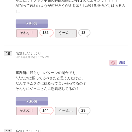
本当だよ！ファン不在の解散騒動とか何なんだよマジで！！！！
ATMって言われようが何だろうが金を落とし続ける覚悟だけはあるの
に。
それな！
182
うーん…
13
名無しだＪ
より
16
2016年1月15日 5:25 PM
事務所に残らないパターンの場合でも、
5人だけは揃ってるべきだと思うんだけど、
なんでキムタクは残るって言い張ってるの？
そんなにジャニさんに恩義感じてるの？
それな！
144
うーん…
29
名無しだＪ
より
17