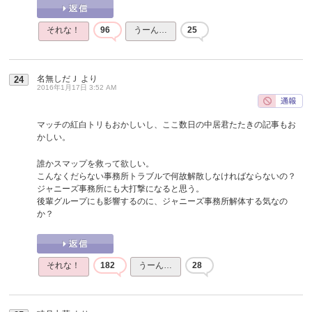
それな！
96
うーん…
25
名無しだＪ
より
24
2016年1月17日 3:52 AM
マッチの紅白トリもおかしいし、ここ数日の中居君たたきの記事もお
かしい。
誰かスマップを救って欲しい。
こんなくだらない事務所トラブルで何故解散しなければならないの？
ジャニーズ事務所にも大打撃になると思う。
後輩グループにも影響するのに、ジャニーズ事務所解体する気なの
か？
それな！
182
うーん…
28