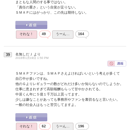
まともな人間のする事ではない。
「責任の重さ」という自覚が足りない。
ＳＭＡＰにはがっかり、この先は期待しない。
それな！
49
うーん…
164
名無しだＪ
より
39
2016年1月19日 1:50 PM
ＳＭＡＰファンは、ＳＭＡＰさえよければいいという考えが多くて
自己中が多いですね。
他のＧよりレギュラーの数がどれだけ多いか知らないのでしようか。
仕事に恵まれすぎて高額報酬もらって甘やかされてる。
中居くん年に５億１千万以上貰ってます。
少しは嫌なことがあっても事務所やファンを裏切るなと言いたい。
一般の社会人はもっと苦労してますよ。
それな！
62
うーん…
196