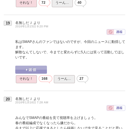
それな！
72
うーん…
40
名無しだＪ
より
19
2016年1月15日 9:20 PM
私はSMAPさんのファンではないのですが、今回のニュースに動揺して
ます。
解散なんてしないで、今までと変わらずに5人には笑って活動してほし
いです。
それな！
168
うーん…
27
名無しだＪ
より
20
2016年1月16日 7:28 AM
みんなでSMAPの番組を見て視聴率を上げましょう。
春の番組編成でなくなったら嫌だから。
今まで以上に応援できるとしたら録画しないで生で見ることだと思い