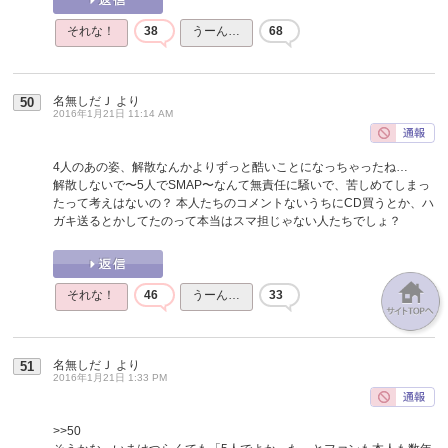
それな！
38
うーん…
68
名無しだＪ
より
50
2016年1月21日 11:14 AM
4人のあの姿、解散なんかよりずっと酷いことになっちゃったね…
解散しないで〜5人でSMAP〜なんて無責任に騒いで、苦しめてしまっ
たって考えはないの？ 本人たちのコメントないうちにCD買うとか、ハ
ガキ送るとかしてたのって本当はスマ担じゃない人たちでしょ？
それな！
46
うーん…
33
名無しだＪ
より
51
2016年1月21日 1:33 PM
>>50