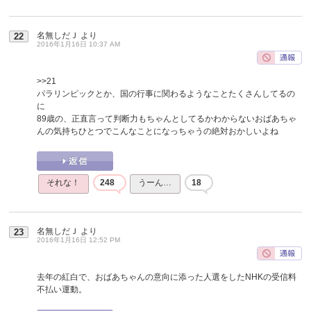
名無しだＪ
より
22
2016年1月16日 10:37 AM
>>21
パラリンピックとか、国の行事に関わるようなことたくさんしてるの
に
89歳の、正直言って判断力もちゃんとしてるかわからないおばあちゃ
んの気持ちひとつでこんなことになっちゃうの絶対おかしいよね
それな！
248
うーん…
18
名無しだＪ
より
23
2016年1月16日 12:52 PM
去年の紅白で、おばあちゃんの意向に添った人選をしたNHKの受信料
不払い運動。