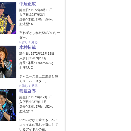
中居正広
誕生日: 1972年8月18日
入所日:1987年3月
身長/ 体重: 170cm/54kg
血液型: A
言わずとしれたSMAPのリー
ダー。
詳しく見る
木村拓哉
誕生日: 1972年11月13日
入所日:1987年11月
身長/ 体重: 176cm/57kg
血液型: O
ジャニーズ史上に燦然と輝
くスーパースター。
詳しく見る
稲垣吾郎
誕生日: 1973年12月8日
入所日:1987年11月
身長/ 体重: 176cm/52kg
血液型: O
いついかなる時でも、ヘア
スタイルの乱れを気にして
いるアイドルの鏡。