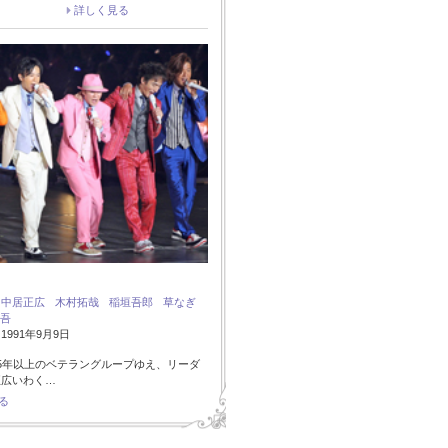
詳しく見る
：
中居正広
木村拓哉
稲垣吾郎
草なぎ
吾
991年9月9日
5年以上のベテラングループゆえ、リーダ
正広いわく…
る