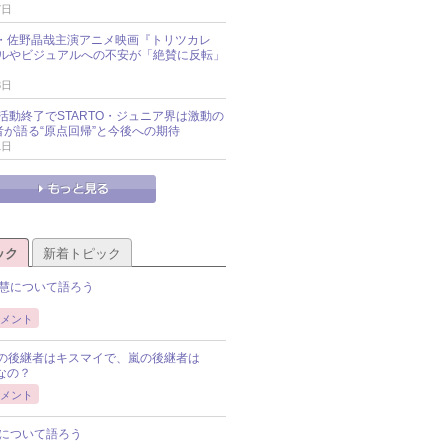
7日
oup・佐野晶哉主演アニメ映画『トリツカレ
ルやビジュアルへの不安が「絶賛に反転」
3日
活動終了でSTARTO・ジュニア界は激動の
識者が語る“原点回帰”と今後への期待
1日
ック
新着トピック
慧について語ろう
メント
Pの後継者はキスマイで、嵐の後継者は
Pなの？
メント
について語ろう