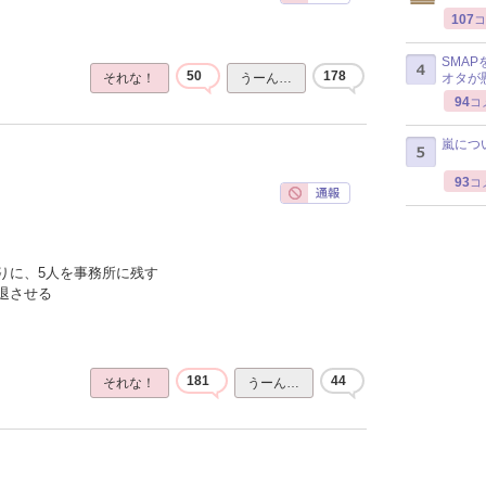
107
コ
SMA
50
178
オタが
それな！
うーん…
94
コ
嵐につ
93
コ
りに、5人を事務所に残す
退させる
181
44
それな！
うーん…