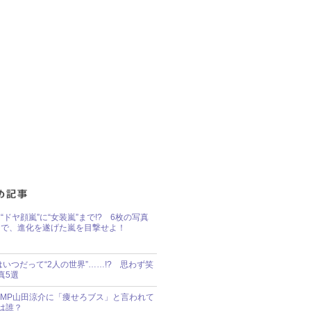
“ドヤ顔嵐”に“女装嵐”まで!? 6枚の写真
で、進化を遂げた嵐を目撃せよ！
idsはいつだって“2人の世界”……!? 思わず笑
真5選
y!JUMP山田涼介に「痩せろブス」と言われて
は誰？