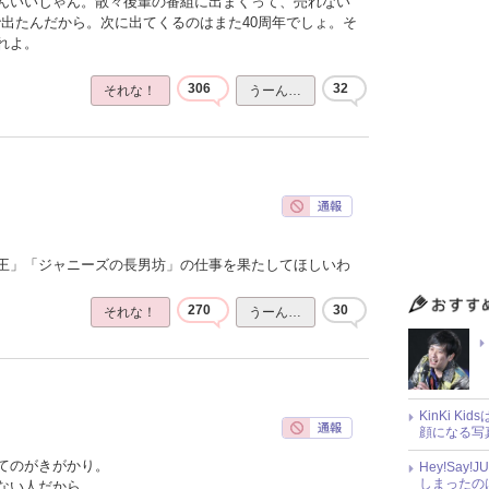
んいいじゃん。散々後輩の番組に出まくって、売れない
で出たんだから。次に出てくるのはまた40周年でしょ。そ
れよ。
306
32
それな！
うーん…
王」「ジャニーズの長男坊」の仕事を果たしてほしいわ
270
30
それな！
うーん…
KinKi K
顔になる写
てのがきがかり。
Hey!Sa
しまったの
ない人だから。