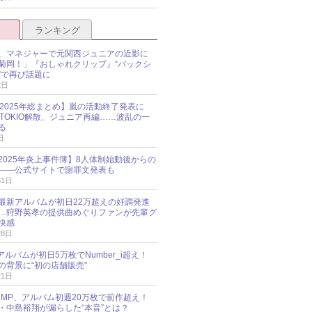
ランキング
、マネジャーで元関西ジュニアの近影に
菊岡！」『おしゃれクリップ』“バックシ
”で再び話題に
2日
O 2025年総まとめ】嵐の活動終了発表に
N、TOKIO解散、ジュニア再編……波乱の一
る
日
esz 2025年炎上事件簿】8人体制始動後からの
――公式サイトで謝罪文発表も
31日
最新アルバムが初日22万超えの好調発進
…狩野英孝の提供曲めぐりファンが先輩グ
快感
28日
新アルバムが初日5万枚でNumber_i超え！
の背景に“初の店舗販売”
21日
y!JUMP、アルバム初週20万枚で前作超え！
・中島裕翔が漏らした“本音”とは？