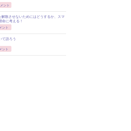
メント
Pを解散させないためにはどうするか、スマ
懸命に考える！
メント
いて語ろう
メント