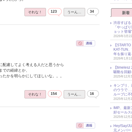
123
34
それな！
うーん…
新着
渋谷すばる
「やっぱり
ョット登場
2026年3月2
【START
KAT-TU
年を振り返
2026年1月1
に配慮してよく考える人だと思うから
【timel
までの経緯とか、
騒動を回顧
ったかを明らかにしてほしいな。。。
2025年12月
キンプリ、
のウラで…
154
16
ループに不
それな！
うーん…
2025年12月
IMP.、最
好セールス
2025年12月
Hey!Sa
元メンバー