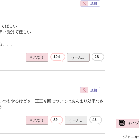
してほしい
ティ受けてほしい
な。。。
104
28
それな！
うーん…
いつもやるけどさ、正直今回についてはあんまり効果なさ
か
89
48
それな！
うーん…
サイゾ
ジャニ研