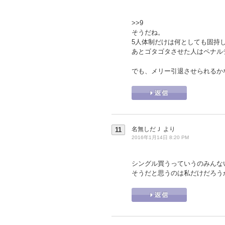
>>9
そうだね。
5人体制だけは何としても固持
あとゴタゴタさせた人はペナル
でも、メリー引退させられるか
名無しだＪ
より
11
2016年1月14日 8:20 PM
シングル買うっていうのみんな
そうだと思うのは私だけだろう