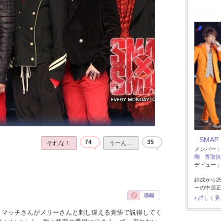
SMAP
74
35
それな！
うーん…
メンバー
剛
香取慎
デビュー：1
結成から2
ーの中居
詳しく見
、マッチさんがメリーさんと刺し違える覚悟で説得してく