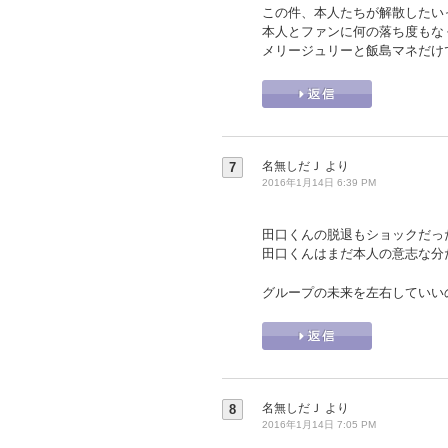
この件、本人たちが解散したい
本人とファンに何の落ち度もな
メリージュリーと飯島マネだけ
名無しだＪ
より
7
2016年1月14日 6:39 PM
田口くんの脱退もショックだっ
田口くんはまだ本人の意志な分
グループの未来を左右していい
名無しだＪ
より
8
2016年1月14日 7:05 PM