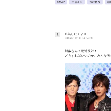
SMAP
中居正広
木村拓哉
稲
名無しだＪ
より
1
2016年1月14日 4:04 PM
解散なんて絶対反対！
どうすればいいのか、みんな考