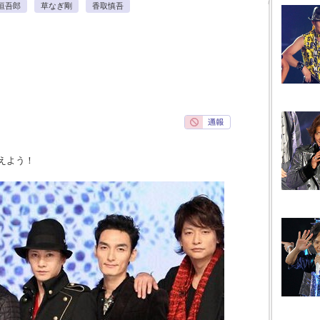
垣吾郎
草なぎ剛
香取慎吾
えよう！