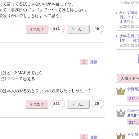
2025年12月
って言ってる訳じゃないのが本当にイヤ。
くて、事務所のゴタゴタで･･･って誰も得しない。
Aぇ! gr
で殴り合いでもしとけよって思う。
男』タイト
するワケ
2025年12月
281
45
それな！
うーん…
少年忍者、
1年 ── 
2025年12月
たけど、SMAP見てたら
人気トピ
だけマシって思える。
伊野尾
のは本人のやる気とファンの気持ちだけじゃない？
238
コ
221
20
それな！
うーん…
SMA
JUM
214
コ
三宅健