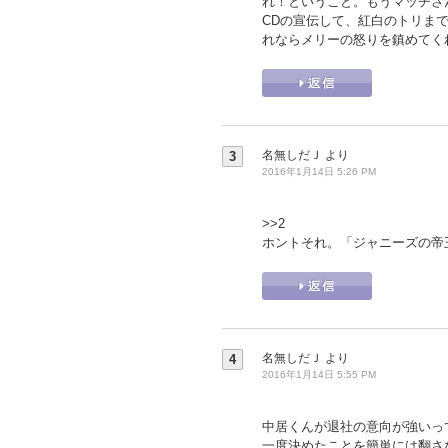
れ！ということ。もうマッチさ
CDの宣伝して、紅白のトリま
れならメリーの怒りを鎮めてく
名無しだＪ
より
3
2016年1月14日 5:26 PM
>>2
ホントそれ。「ジャニーズの帝
名無しだＪ
より
4
2016年1月14日 5:55 PM
中居くんが退社の意向が強いっ
一度決めたことを簡単には翻さ