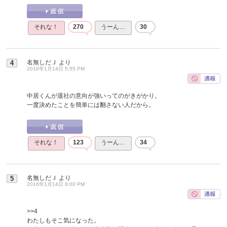
それな！
270
うーん…
30
名無しだＪ
より
4
2016年1月14日 5:55 PM
中居くんが退社の意向が強いってのがきがかり。
一度決めたことを簡単には翻さない人だから。
それな！
123
うーん…
34
名無しだＪ
より
5
2016年1月14日 6:00 PM
>>4
わたしもそこ気になった。