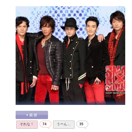
それな！
74
うーん…
35