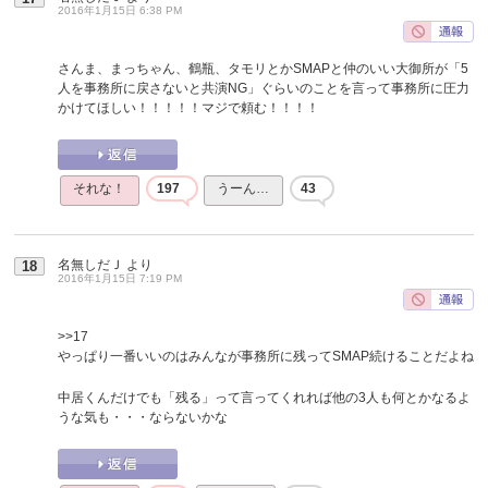
2016年1月15日 6:38 PM
さんま、まっちゃん、鶴瓶、タモリとかSMAPと仲のいい大御所が「5
人を事務所に戻さないと共演NG」ぐらいのことを言って事務所に圧力
かけてほしい！！！！！マジで頼む！！！！
それな！
197
うーん…
43
名無しだＪ
より
18
2016年1月15日 7:19 PM
>>17
やっぱり一番いいのはみんなが事務所に残ってSMAP続けることだよね
中居くんだけでも「残る」って言ってくれれば他の3人も何とかなるよ
うな気も・・・ならないかな