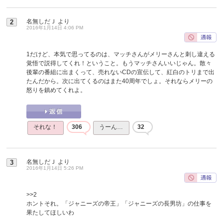
名無しだＪ
より
2
2016年1月14日 4:06 PM
1だけど、本気で思ってるのは、マッチさんがメリーさんと刺し違える
覚悟で説得してくれ！ということ。もうマッチさんいいじゃん。散々
後輩の番組に出まくって、売れないCDの宣伝して、紅白のトリまで出
たんだから。次に出てくるのはまた40周年でしょ。それならメリーの
怒りを鎮めてくれよ。
それな！
306
うーん…
32
名無しだＪ
より
3
2016年1月14日 5:26 PM
>>2
ホントそれ。「ジャニーズの帝王」「ジャニーズの長男坊」の仕事を
果たしてほしいわ