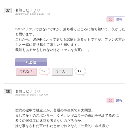
名無しだＪ
より
37
2016年1月18日 11:27 PM
SMAPファンではないですが、落ち着くところに落ち着いて、良かった
と思います。
これから、SMAPにとって更なる試練もあるかもですが、ファンの方た
ちと一緒に乗り越えてほしいと思います。
義理もあるかもしれないけどファンを大事に…。
それな！
52
うーん…
17
名無しだＪ
より
38
2016年1月19日 9:02 AM
契約の途中で独立とか、普通の事務所でも大問題。
まして多くのスポンサー、ＣＭ、レギユラーの番組を抱えてるのに
多くの関係者に迷惑を考えないのだろうか。
嫌な事をされた言われたとかで独立なんて一般的に非常識で