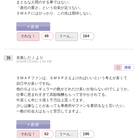
まともな人間のする事ではない。
「責任の重さ」という自覚が足りない。
ＳＭＡＰにはがっかり、この先は期待しない。
それな！
49
うーん…
164
名無しだＪ
より
39
2016年1月19日 1:50 PM
ＳＭＡＰファンは、ＳＭＡＰさえよければいいという考えが多くて
自己中が多いですね。
他のＧよりレギュラーの数がどれだけ多いか知らないのでしようか。
仕事に恵まれすぎて高額報酬もらって甘やかされてる。
中居くん年に５億１千万以上貰ってます。
少しは嫌なことがあっても事務所やファンを裏切るなと言いたい。
一般の社会人はもっと苦労してますよ。
それな！
62
うーん…
196