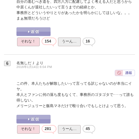
自分の進むべき道を、四方八方に配慮してよく考える人だと思うから
中居くんが退社したいって言うまでの経緯とか、
事務所とどういうやりとりがあったかを明らかにしてほしいな。。。
まぁ無理だろうけど
それな！
154
うーん…
16
名無しだＪ
より
6
2016年1月14日 6:04 PM
この件、本人たちが解散したいって言ってる訳じゃないのが本当にイ
ヤ。
本人とファンに何の落ち度もなくて、事務所のゴタゴタで･･･って誰も
得しない。
メリージュリーと飯島マネだけで殴り合いでもしとけよって思う。
それな！
281
うーん…
45