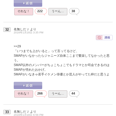
それな！
222
うーん…
38
名無しだＪ
より
32
2016年1月18日 3:35 PM
>>29
「いつまでも上がいると」って言ってるけど、
SMAPがいなかったらジャニーズ自体ここまで繁栄してなかったと思
う。
SMAP以外のメンバーがちょこちょこでもドラマとか司会できるのは
SMAPが売れたおかげ。
SMAPがいなきゃ若手イケメン俳優とか芸人がやってた枠だと思うよ
それな！
266
うーん…
44
名無しだＪ
より
33
2016年1月18日 6:56 PM