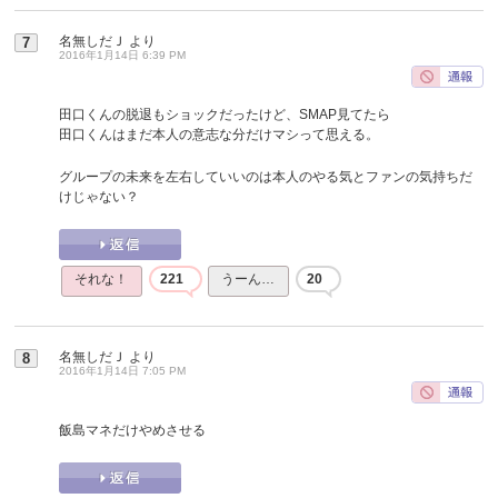
名無しだＪ
より
7
2016年1月14日 6:39 PM
田口くんの脱退もショックだったけど、SMAP見てたら
田口くんはまだ本人の意志な分だけマシって思える。
グループの未来を左右していいのは本人のやる気とファンの気持ちだ
けじゃない？
それな！
221
うーん…
20
名無しだＪ
より
8
2016年1月14日 7:05 PM
飯島マネだけやめさせる