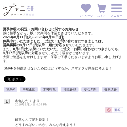
マイページ
ストア
メニュー
夏季休暇 の発送・お問い合わせに関するお知らせ
誠に勝手ながら、以下の期間を休業とさせていただきます。
2026年8月11日(火)~2026年8月16日(日)
休業中にいただきました、ご注文・お問い合わせにつきましては、
営業再開の8月17日(月)以降、順に対応
させていただきます。
また、
8月8日(土)以降にいただいた、ご注文・
お問い合わせにつきましても、
8月17日(月)以降に対応
させていただく場合がございます。
大変ご迷惑をおかけしますが、
何卒ご了承くださいますようお願い申し上げま
す。
SMAPを解散させないためにはどうするか、スマオタが懸命に考える！
SMAP
中居正広
木村拓哉
稲垣吾郎
草なぎ剛
香取慎吾
名無しだＪ
より
1
2016年1月14日 4:04 PM
解散なんて絶対反対！
どうすればいいのか、みんな考えよう！