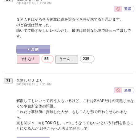
2016年1月18日 1:20 PM
ＳＭＡＰはそろそろ後輩に道を譲るべき時が来てると思います。
のど自慢は酷かった。
聴いてて恥ずかしいレベルだし、最後は綺麗な記憶で終わってほしで
す。
それな！
55
うーん…
235
名無しだＪ
より
31
2016年1月18日 2:31 PM
解散してもいいって言う人もいるけど、これはSMAPだけの問題じゃな
くて事務所全体の問題。
これだけ事務所に貢献した人が、もしこんな形で終わらせられるな
ら、
嵐も関ジャニ∞もTOKIOも、いつこうなってもいいという前例を作るこ
とになるんだよ!そこらへん考えて発言して!