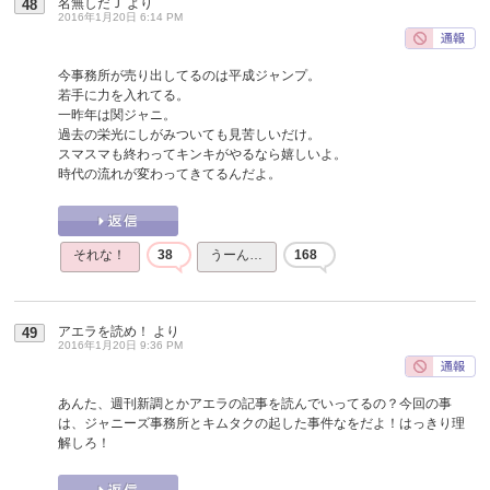
名無しだＪ
より
48
2016年1月20日 6:14 PM
今事務所が売り出してるのは平成ジャンプ。
若手に力を入れてる。
一昨年は関ジャニ。
過去の栄光にしがみついても見苦しいだけ。
スマスマも終わってキンキがやるなら嬉しいよ。
時代の流れが変わってきてるんだよ。
それな！
38
うーん…
168
アエラを読め！
より
49
2016年1月20日 9:36 PM
あんた、週刊新調とかアエラの記事を読んでいってるの？今回の事
は、ジャニーズ事務所とキムタクの起した事件なをだよ！はっきり理
解しろ！