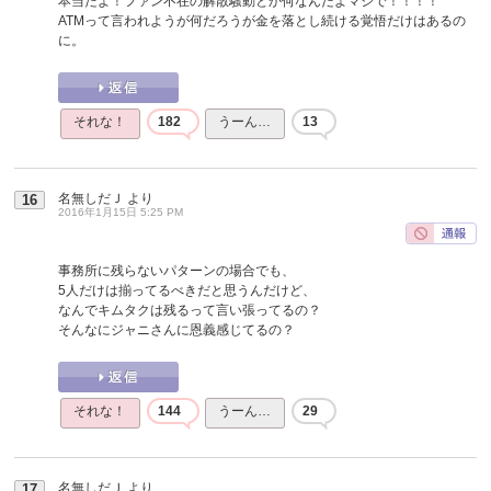
本当だよ！ファン不在の解散騒動とか何なんだよマジで！！！！
ATMって言われようが何だろうが金を落とし続ける覚悟だけはあるの
に。
それな！
182
うーん…
13
名無しだＪ
より
16
2016年1月15日 5:25 PM
事務所に残らないパターンの場合でも、
5人だけは揃ってるべきだと思うんだけど、
なんでキムタクは残るって言い張ってるの？
そんなにジャニさんに恩義感じてるの？
それな！
144
うーん…
29
名無しだＪ
より
17