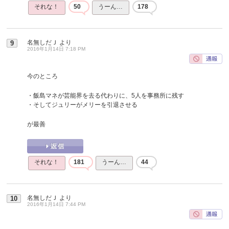
それな！
50
うーん…
178
名無しだＪ
より
9
2016年1月14日 7:18 PM
今のところ
・飯島マネが芸能界を去る代わりに、5人を事務所に残す
・そしてジュリーがメリーを引退させる
が最善
それな！
181
うーん…
44
名無しだＪ
より
10
2016年1月14日 7:44 PM