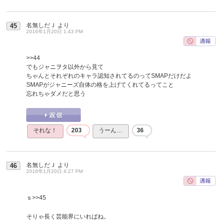
名無しだＪ
より
45
2016年1月20日 1:43 PM
>>44
でもジャニヲタ以外から見て
ちゃんとそれぞれのキャラ認知されてるのってSMAPだけだよ
SMAPがジャニーズ自体の格を上げてくれてるってこと
忘れちゃダメだと思う
それな！
203
うーん…
36
名無しだＪ
より
46
2016年1月20日 4:27 PM
ｓ
>>45
そりゃ長く芸能界にいればね。