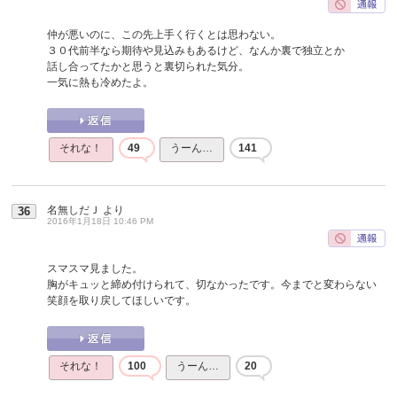
仲が悪いのに、この先上手く行くとは思わない。
３０代前半なら期待や見込みもあるけど、なんか裏で独立とか
話し合ってたかと思うと裏切られた気分。
一気に熱も冷めたよ。
それな！
49
うーん…
141
名無しだＪ
より
36
2016年1月18日 10:46 PM
スマスマ見ました。
胸がキュッと締め付けられて、切なかったです。今までと変わらない
笑顔を取り戻してほしいです。
それな！
100
うーん…
20