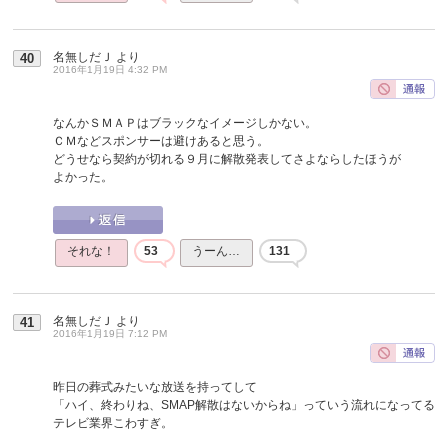
名無しだＪ
より
40
2016年1月19日 4:32 PM
なんかＳＭＡＰはブラックなイメージしかない。
ＣＭなどスポンサーは避けあると思う。
どうせなら契約が切れる９月に解散発表してさよならしたほうが
よかった。
それな！
53
うーん…
131
名無しだＪ
より
41
2016年1月19日 7:12 PM
昨日の葬式みたいな放送を持ってして
「ハイ、終わりね、SMAP解散はないからね」っていう流れになってる
テレビ業界こわすぎ。