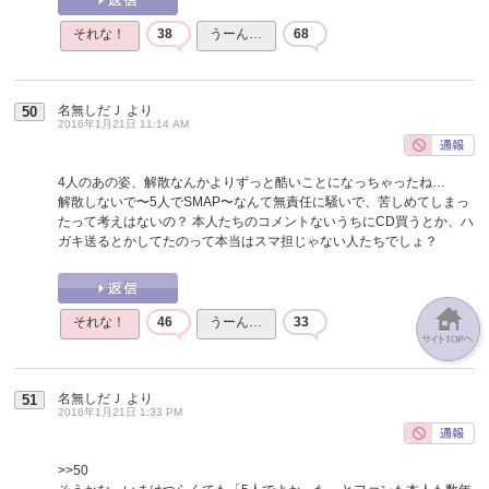
それな！
38
うーん…
68
名無しだＪ
より
50
2016年1月21日 11:14 AM
4人のあの姿、解散なんかよりずっと酷いことになっちゃったね…
解散しないで〜5人でSMAP〜なんて無責任に騒いで、苦しめてしまっ
たって考えはないの？ 本人たちのコメントないうちにCD買うとか、ハ
ガキ送るとかしてたのって本当はスマ担じゃない人たちでしょ？
それな！
46
うーん…
33
名無しだＪ
より
51
2016年1月21日 1:33 PM
>>50