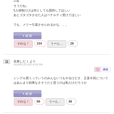
>>9
そうだね。
5人体制だけは何としても固持してほしい
あとゴタゴタさせた人はペナルティ受けてほしい
でも、メリー引退させられるかな。。。
それな！
104
うーん…
28
名無しだＪ
より
11
2016年1月14日 8:20 PM
シングル買うっていうのみんないつもやるけどさ、正直今回について
はあんまり効果なさそうだと思うのは私だけだろうか
それな！
89
うーん…
48