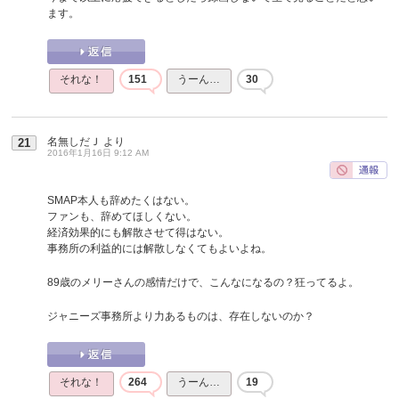
ます。
それな！
151
うーん…
30
名無しだＪ
より
21
2016年1月16日 9:12 AM
SMAP本人も辞めたくはない。
ファンも、辞めてほしくない。
経済効果的にも解散させて得はない。
事務所の利益的には解散しなくてもよいよね。
89歳のメリーさんの感情だけで、こんなになるの？狂ってるよ。
ジャニーズ事務所より力あるものは、存在しないのか？
それな！
264
うーん…
19