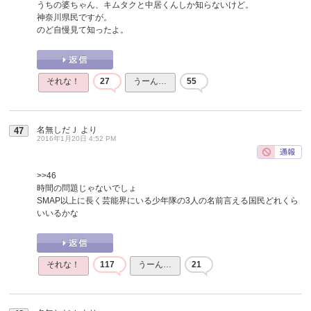
うちの婆ちゃん、キムタクと中居くんしか知らないけど。
神奈川県民ですが。
のど自慢見て知ったよ。
それな！
27
うーん…
55
名無しだＪ
より
47
2016年1月20日 4:52 PM
>>46
時間の問題じゃないでしょ
SMAP以上に長く芸能界にいる少年隊の3人の名前言える国民どれくら
いいるかな
それな！
117
うーん…
21