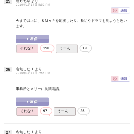
睦月七草
より
25
2016年1月17日 5:52 PM
今まで以上に、ＳＭＡＰを応援したり、番組やドラマを見ようと思い
ます。
それな！
150
うーん…
19
名無しだＪ
より
26
2016年1月17日 7:55 PM
事務所とメリーに抗議電話。
それな！
97
うーん…
36
名無しだＪ
より
27