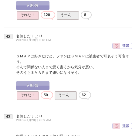
それな！
120
うーん…
8
名無しだＪ
より
42
2016年1月19日 9:18 PM
ＳＭＡＰは好きだけど、ファンはＳＭＡＰは被害者で可哀そう可哀そ
う。
そんで関係ない人まで悪く書くから気分が悪い。
そのうちＳＭＡＰまで嫌いになりそう。
それな！
50
うーん…
62
名無しだＪ
より
43
2016年1月20日 9:09 AM