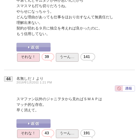
中居くんとキムタクが仲が悪いんだから
スマスマも打ち切りだろうね。
やらせになっちゃう。
どんな理由があっても仕事をほおり出すなんて無責任だし
理解出来ない。
契約が切れる９月に独立を考えれば良かったのに。
もう信用してない。
それな！
39
うーん…
141
名無しだＪ
より
44
2016年1月20日 1:21 PM
スマファン以外のジャニヲタから見ればＳＭＡＰは
マッチ的な存在。
早く消えて。
それな！
43
うーん…
191