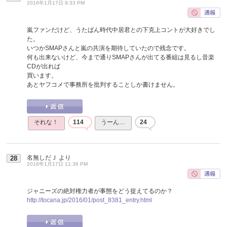
2016年1月17日 9:33 PM
嵐ファンだけど、うたばん時代中居君との下克上コントが大好きでし
た。
いつかSMAPさんと嵐の共演を期待していたので残念です。
何も出来ないけど、今まで通りSMAPさんが出てる番組は見るし音楽
CDが出れば
買います。
あとヤフコメで事務所を批判することしか書けません。
それな！
114
うーん…
24
名無しだＪ
より
28
2016年1月17日 11:36 PM
ジャニーズの絶対権力者が事態をどう捉えてるのか？
http://tocana.jp/2016/01/post_8381_entry.html