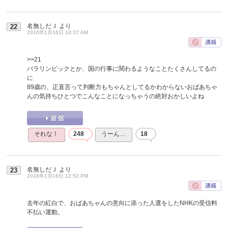
名無しだＪ
より
22
2016年1月16日 10:37 AM
>>21
パラリンピックとか、国の行事に関わるようなことたくさんしてるの
に
89歳の、正直言って判断力もちゃんとしてるかわからないおばあちゃ
んの気持ちひとつでこんなことになっちゃうの絶対おかしいよね
それな！
248
うーん…
18
名無しだＪ
より
23
2016年1月16日 12:52 PM
去年の紅白で、おばあちゃんの意向に添った人選をしたNHKの受信料
不払い運動。