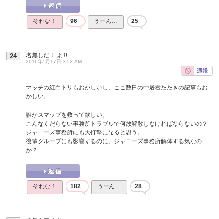
それな！
96
うーん…
25
名無しだＪ
より
24
2016年1月17日 3:52 AM
マッチの紅白トリもおかしいし、ここ数日の中居君たたきの記事もお
かしい。
誰かスマップを救って欲しい。
こんなくだらない事務所トラブルで何故解散しなければならないの？
ジャニーズ事務所にも大打撃になると思う。
後輩グループにも影響するのに、ジャニーズ事務所解体する気なの
か？
それな！
182
うーん…
28