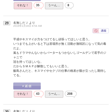
それな！
35
うーん…
8
名無しだＪ
より
29
2016年1月18日 8:54 AM
平成やキスマイが力をつけてるし頑張ってほしいと思う。
いつまでも上がいると下は居場所が無く活動が激戦区になって気の毒
だよ。
嵐もドラマやんないからバーターもつかないしゴールデンで若手のジ
ャニで
冠を持ってほしいな。
だからＳＭＡＰが解散してもいいと思う。
飯島さんだと、キスマイやセクゾの仕事の格差が腹が立ったし期待し
てる。
それな！
43
うーん…
208
名無しだＪ
より
30