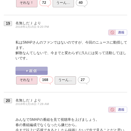
それな！
72
うーん…
40
名無しだＪ
より
19
2016年1月15日 9:20 PM
私はSMAPさんのファンではないのですが、今回のニュースに動揺して
ます。
解散なんてしないで、今までと変わらずに5人には笑って活動してほし
いです。
それな！
168
うーん…
27
名無しだＪ
より
20
2016年1月16日 7:28 AM
みんなでSMAPの番組を見て視聴率を上げましょう。
春の番組編成でなくなったら嫌だから。
今まで以上に応援できるとしたら録画しないで生で見ることだと思い