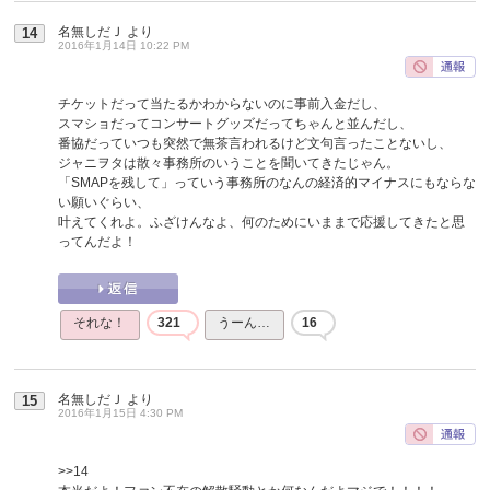
名無しだＪ
より
14
2016年1月14日 10:22 PM
チケットだって当たるかわからないのに事前入金だし、
スマショだってコンサートグッズだってちゃんと並んだし、
番協だっていつも突然で無茶言われるけど文句言ったことないし、
ジャニヲタは散々事務所のいうことを聞いてきたじゃん。
「SMAPを残して」っていう事務所のなんの経済的マイナスにもならな
い願いぐらい、
叶えてくれよ。ふざけんなよ、何のためにいままで応援してきたと思
ってんだよ！
それな！
321
うーん…
16
名無しだＪ
より
15
2016年1月15日 4:30 PM
>>14