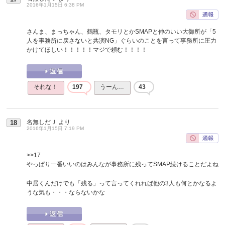
2016年1月15日 6:38 PM
さんま、まっちゃん、鶴瓶、タモリとかSMAPと仲のいい大御所が「5
人を事務所に戻さないと共演NG」ぐらいのことを言って事務所に圧力
かけてほしい！！！！！マジで頼む！！！！
それな！
197
うーん…
43
名無しだＪ
より
18
2016年1月15日 7:19 PM
>>17
やっぱり一番いいのはみんなが事務所に残ってSMAP続けることだよね
中居くんだけでも「残る」って言ってくれれば他の3人も何とかなるよ
うな気も・・・ならないかな