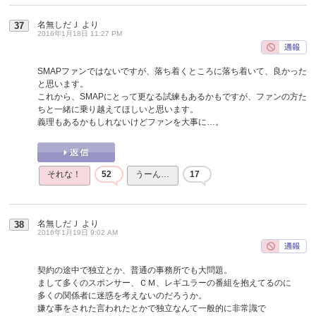
名無しだＪ
より
37
2016年1月18日 11:27 PM
SMAPファンではないですが、落ち着くところに落ち着いて、良かった
と思います。
これから、SMAPにとって更なる試練もあるかもですが、ファンの方た
ちと一緒に乗り越えてほしいと思います。
義理もあるかもしれないけどファンを大事に…。
それな！
52
うーん…
17
名無しだＪ
より
38
2016年1月19日 9:02 AM
契約の途中で独立とか、普通の事務所でも大問題。
まして多くのスポンサー、ＣＭ、レギユラーの番組を抱えてるのに
多くの関係者に迷惑を考えないのだろうか。
嫌な事をされた言われたとかで独立なんて一般的に非常識で