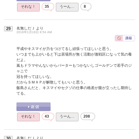
それな！
35
うーん…
8
名無しだＪ
より
29
2016年1月18日 8:54 AM
平成やキスマイが力をつけてるし頑張ってほしいと思う。
いつまでも上がいると下は居場所が無く活動が激戦区になって気の毒
だよ。
嵐もドラマやんないからバーターもつかないしゴールデンで若手のジ
ャニで
冠を持ってほしいな。
だからＳＭＡＰが解散してもいいと思う。
飯島さんだと、キスマイやセクゾの仕事の格差が腹が立ったし期待し
てる。
それな！
43
うーん…
208
名無しだＪ
より
30