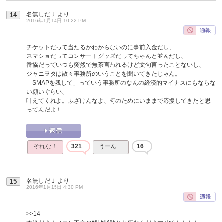
名無しだＪ
より
14
2016年1月14日 10:22 PM
チケットだって当たるかわからないのに事前入金だし、
スマショだってコンサートグッズだってちゃんと並んだし、
番協だっていつも突然で無茶言われるけど文句言ったことないし、
ジャニヲタは散々事務所のいうことを聞いてきたじゃん。
「SMAPを残して」っていう事務所のなんの経済的マイナスにもならな
い願いぐらい、
叶えてくれよ。ふざけんなよ、何のためにいままで応援してきたと思
ってんだよ！
それな！
321
うーん…
16
名無しだＪ
より
15
2016年1月15日 4:30 PM
>>14