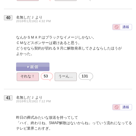
名無しだＪ
より
40
2016年1月19日 4:32 PM
なんかＳＭＡＰはブラックなイメージしかない。
ＣＭなどスポンサーは避けあると思う。
どうせなら契約が切れる９月に解散発表してさよならしたほうが
よかった。
それな！
53
うーん…
131
名無しだＪ
より
41
2016年1月19日 7:12 PM
昨日の葬式みたいな放送を持ってして
「ハイ、終わりね、SMAP解散はないからね」っていう流れになってる
テレビ業界こわすぎ。