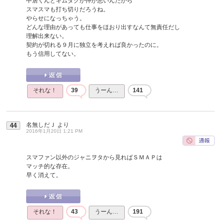
中居くんとキムタクが仲が悪いんだから
スマスマも打ち切りだろうね。
やらせになっちゃう。
どんな理由があっても仕事をほおり出すなんて無責任だし
理解出来ない。
契約が切れる９月に独立を考えれば良かったのに。
もう信用してない。
それな！
39
うーん…
141
名無しだＪ
より
44
2016年1月20日 1:21 PM
スマファン以外のジャニヲタから見ればＳＭＡＰは
マッチ的な存在。
早く消えて。
それな！
43
うーん…
191