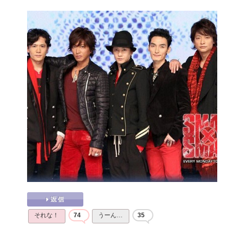
それな！
74
うーん…
35