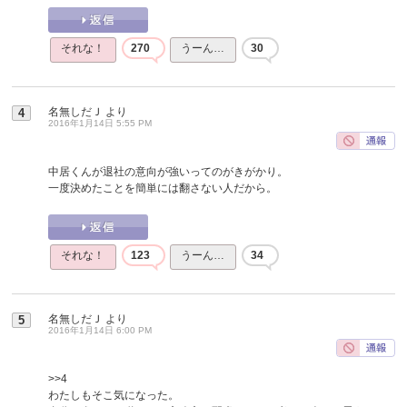
それな！
270
うーん…
30
名無しだＪ
より
4
2016年1月14日 5:55 PM
中居くんが退社の意向が強いってのがきがかり。
一度決めたことを簡単には翻さない人だから。
それな！
123
うーん…
34
名無しだＪ
より
5
2016年1月14日 6:00 PM
>>4
わたしもそこ気になった。