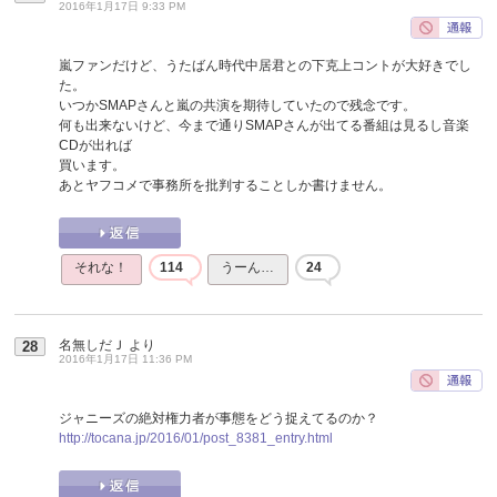
2016年1月17日 9:33 PM
嵐ファンだけど、うたばん時代中居君との下克上コントが大好きでし
た。
いつかSMAPさんと嵐の共演を期待していたので残念です。
何も出来ないけど、今まで通りSMAPさんが出てる番組は見るし音楽
CDが出れば
買います。
あとヤフコメで事務所を批判することしか書けません。
それな！
114
うーん…
24
名無しだＪ
より
28
2016年1月17日 11:36 PM
ジャニーズの絶対権力者が事態をどう捉えてるのか？
http://tocana.jp/2016/01/post_8381_entry.html