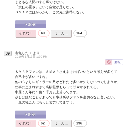
まともな人間のする事ではない。
「責任の重さ」という自覚が足りない。
ＳＭＡＰにはがっかり、この先は期待しない。
それな！
49
うーん…
164
名無しだＪ
より
39
2016年1月19日 1:50 PM
ＳＭＡＰファンは、ＳＭＡＰさえよければいいという考えが多くて
自己中が多いですね。
他のＧよりレギュラーの数がどれだけ多いか知らないのでしようか。
仕事に恵まれすぎて高額報酬もらって甘やかされてる。
中居くん年に５億１千万以上貰ってます。
少しは嫌なことがあっても事務所やファンを裏切るなと言いたい。
一般の社会人はもっと苦労してますよ。
それな！
62
うーん…
196