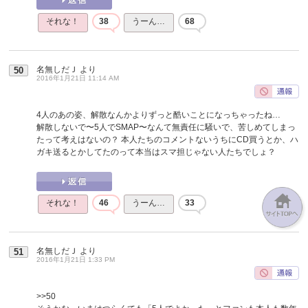
それな！
38
うーん…
68
名無しだＪ
より
50
2016年1月21日 11:14 AM
4人のあの姿、解散なんかよりずっと酷いことになっちゃったね…
解散しないで〜5人でSMAP〜なんて無責任に騒いで、苦しめてしまっ
たって考えはないの？ 本人たちのコメントないうちにCD買うとか、ハ
ガキ送るとかしてたのって本当はスマ担じゃない人たちでしょ？
それな！
46
うーん…
33
名無しだＪ
より
51
2016年1月21日 1:33 PM
>>50