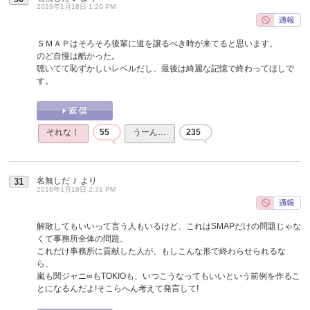
2016年1月18日 1:20 PM
ＳＭＡＰはそろそろ後輩に道を譲るべき時が来てると思います。
のど自慢は酷かった。
聴いてて恥ずかしいレベルだし、最後は綺麗な記憶で終わってほしで
す。
それな！
55
うーん…
235
名無しだＪ
より
31
2016年1月18日 2:31 PM
解散してもいいって言う人もいるけど、これはSMAPだけの問題じゃな
くて事務所全体の問題。
これだけ事務所に貢献した人が、もしこんな形で終わらせられるな
ら、
嵐も関ジャニ∞もTOKIOも、いつこうなってもいいという前例を作るこ
とになるんだよ!そこらへん考えて発言して!