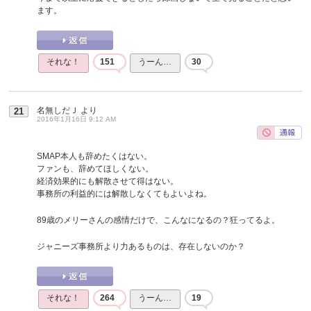
ます。
それな！
151
うーん…
30
名無しだＪ
より
21
2016年1月16日 9:12 AM
SMAP本人も辞めたくはない。
ファンも、辞めてほしくない。
経済効果的にも解散させて得はない。
事務所の利益的には解散しなくてもよいよね。
89歳のメリーさんの感情だけで、こんなになるの？狂ってるよ。
ジャニーズ事務所より力あるものは、存在しないのか？
それな！
264
うーん…
19