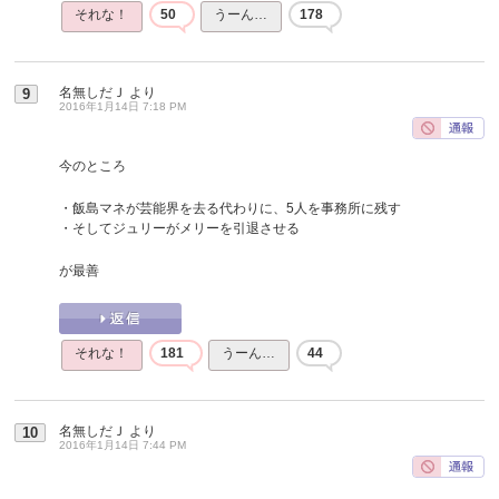
それな！
50
うーん…
178
名無しだＪ
より
9
2016年1月14日 7:18 PM
今のところ
・飯島マネが芸能界を去る代わりに、5人を事務所に残す
・そしてジュリーがメリーを引退させる
が最善
それな！
181
うーん…
44
名無しだＪ
より
10
2016年1月14日 7:44 PM