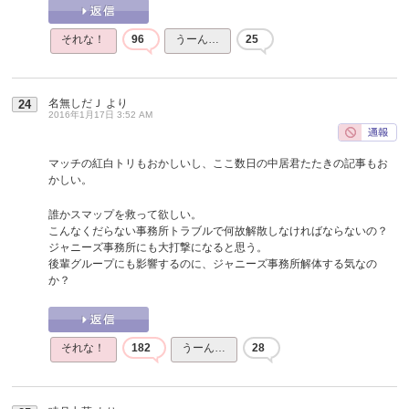
それな！
96
うーん…
25
名無しだＪ
より
24
2016年1月17日 3:52 AM
マッチの紅白トリもおかしいし、ここ数日の中居君たたきの記事もお
かしい。
誰かスマップを救って欲しい。
こんなくだらない事務所トラブルで何故解散しなければならないの？
ジャニーズ事務所にも大打撃になると思う。
後輩グループにも影響するのに、ジャニーズ事務所解体する気なの
か？
それな！
182
うーん…
28