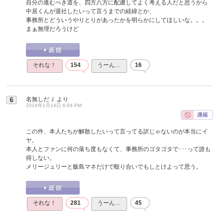
自分の進むべき道を、四方八方に配慮してよく考える人だと思うから
中居くんが退社したいって言うまでの経緯とか、
事務所とどういうやりとりがあったかを明らかにしてほしいな。。。
まぁ無理だろうけど
それな！
154
うーん…
16
名無しだＪ
より
6
2016年1月14日 6:04 PM
この件、本人たちが解散したいって言ってる訳じゃないのが本当にイ
ヤ。
本人とファンに何の落ち度もなくて、事務所のゴタゴタで･･･って誰も
得しない。
メリージュリーと飯島マネだけで殴り合いでもしとけよって思う。
それな！
281
うーん…
45