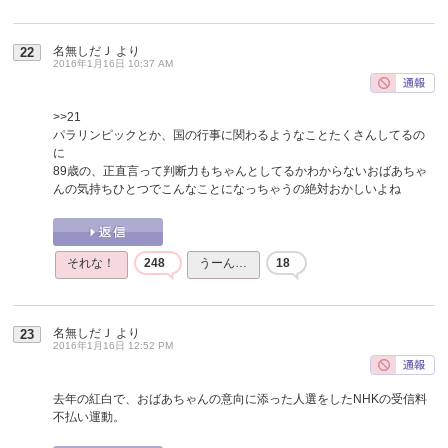
名無しだＪ
より
22
2016年1月16日 10:37 AM
>>21
パラリンピックとか、国の行事に関わるようなことたくさんしてるの
に
89歳の、正直言って判断力もちゃんとしてるかわからないおばあちゃ
んの気持ちひとつでこんなことになっちゃうの絶対おかしいよね
それな！
248
うーん…
18
名無しだＪ
より
23
2016年1月16日 12:52 PM
去年の紅白で、おばあちゃんの意向に添った人選をしたNHKの受信料
不払い運動。