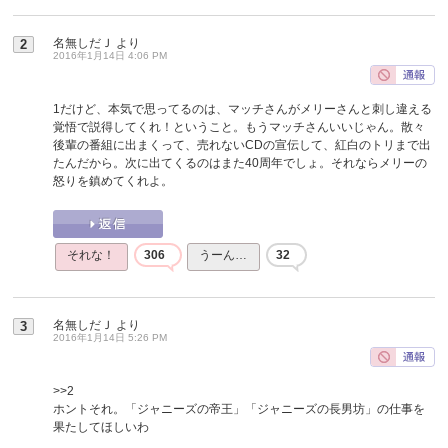
名無しだＪ
より
2
2016年1月14日 4:06 PM
1だけど、本気で思ってるのは、マッチさんがメリーさんと刺し違える
覚悟で説得してくれ！ということ。もうマッチさんいいじゃん。散々
後輩の番組に出まくって、売れないCDの宣伝して、紅白のトリまで出
たんだから。次に出てくるのはまた40周年でしょ。それならメリーの
怒りを鎮めてくれよ。
それな！
306
うーん…
32
名無しだＪ
より
3
2016年1月14日 5:26 PM
>>2
ホントそれ。「ジャニーズの帝王」「ジャニーズの長男坊」の仕事を
果たしてほしいわ