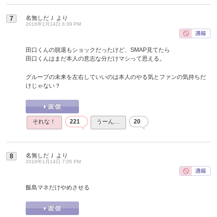
名無しだＪ
より
7
2016年1月14日 6:39 PM
田口くんの脱退もショックだったけど、SMAP見てたら
田口くんはまだ本人の意志な分だけマシって思える。
グループの未来を左右していいのは本人のやる気とファンの気持ちだ
けじゃない？
それな！
221
うーん…
20
名無しだＪ
より
8
2016年1月14日 7:05 PM
飯島マネだけやめさせる