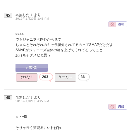
名無しだＪ
より
45
2016年1月20日 1:43 PM
>>44
でもジャニヲタ以外から見て
ちゃんとそれぞれのキャラ認知されてるのってSMAPだけだよ
SMAPがジャニーズ自体の格を上げてくれてるってこと
忘れちゃダメだと思う
それな！
203
うーん…
36
名無しだＪ
より
46
2016年1月20日 4:27 PM
ｓ
>>45
そりゃ長く芸能界にいればね。