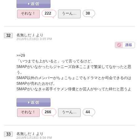
それな！
222
うーん…
38
名無しだＪ
より
32
2016年1月18日 3:35 PM
>>29
「いつまでも上がいると」って言ってるけど、
SMAPがいなかったらジャニーズ自体ここまで繁栄してなかったと思
う。
SMAP以外のメンバーがちょこちょこでもドラマとか司会できるのは
SMAPが売れたおかげ。
SMAPがいなきゃ若手イケメン俳優とか芸人がやってた枠だと思うよ
それな！
266
うーん…
44
名無しだＪ
より
33
2016年1月18日 6:56 PM