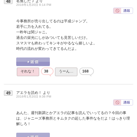
名無しだＪ
より
48
2016年1月20日 6:14 PM
今事務所が売り出してるのは平成ジャンプ。
若手に力を入れてる。
一昨年は関ジャニ。
過去の栄光にしがみついても見苦しいだけ。
スマスマも終わってキンキがやるなら嬉しいよ。
時代の流れが変わってきてるんだよ。
それな！
38
うーん…
168
アエラを読め！
より
49
2016年1月20日 9:36 PM
あんた、週刊新調とかアエラの記事を読んでいってるの？今回の事
は、ジャニーズ事務所とキムタクの起した事件なをだよ！はっきり理
解しろ！