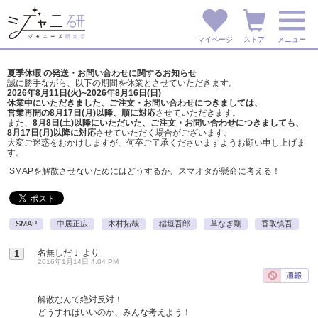
マイページ
ストア
メニュー
夏季休暇 の発送・お問い合わせに関するお知らせ
誠に勝手ながら、以下の期間を休業とさせていただきます。
2026年8月11日(火)~2026年8月16日(日)
休業中にいただきました、ご注文・お問い合わせにつきましては、
営業再開の8月17日(月)以降、順に対応
させていただきます。
また、
8月8日(土)以降にいただいた、ご注文・
お問い合わせにつきましても、
8月17日(月)以降に対応
させていただく場合がございます。
大変ご迷惑をおかけしますが、
何卒ご了承くださいますようお願い申し上げま
す。
SMAPを解散させないためにはどうするか、スマオタが懸命に考える！
SMAP
中居正広
木村拓哉
稲垣吾郎
草なぎ剛
香取慎吾
名無しだＪ
より
1
2016年1月14日 4:04 PM
解散なんて絶対反対！
どうすればいいのか、みんな考えよう！