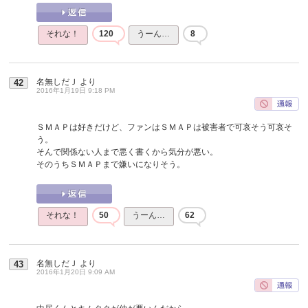
それな！
120
うーん…
8
名無しだＪ
より
42
2016年1月19日 9:18 PM
ＳＭＡＰは好きだけど、ファンはＳＭＡＰは被害者で可哀そう可哀そ
う。
そんで関係ない人まで悪く書くから気分が悪い。
そのうちＳＭＡＰまで嫌いになりそう。
それな！
50
うーん…
62
名無しだＪ
より
43
2016年1月20日 9:09 AM