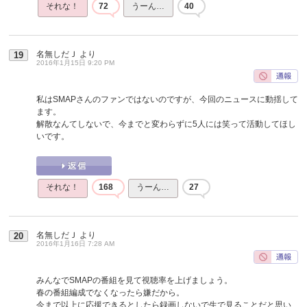
それな！
72
うーん…
40
名無しだＪ
より
19
2016年1月15日 9:20 PM
私はSMAPさんのファンではないのですが、今回のニュースに動揺して
ます。
解散なんてしないで、今までと変わらずに5人には笑って活動してほし
いです。
それな！
168
うーん…
27
名無しだＪ
より
20
2016年1月16日 7:28 AM
みんなでSMAPの番組を見て視聴率を上げましょう。
春の番組編成でなくなったら嫌だから。
今まで以上に応援できるとしたら録画しないで生で見ることだと思い