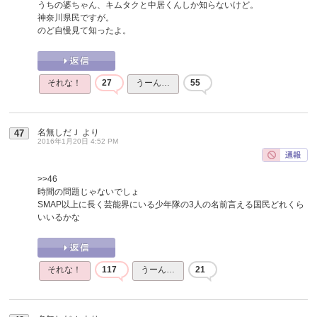
うちの婆ちゃん、キムタクと中居くんしか知らないけど。
神奈川県民ですが。
のど自慢見て知ったよ。
それな！
27
うーん…
55
名無しだＪ
より
47
2016年1月20日 4:52 PM
>>46
時間の問題じゃないでしょ
SMAP以上に長く芸能界にいる少年隊の3人の名前言える国民どれくら
いいるかな
それな！
117
うーん…
21