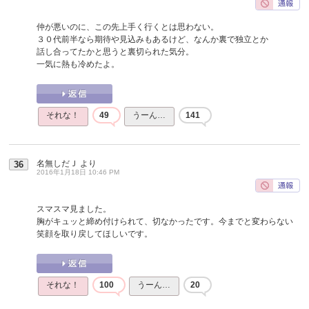
仲が悪いのに、この先上手く行くとは思わない。
３０代前半なら期待や見込みもあるけど、なんか裏で独立とか
話し合ってたかと思うと裏切られた気分。
一気に熱も冷めたよ。
それな！
49
うーん…
141
名無しだＪ
より
36
2016年1月18日 10:46 PM
スマスマ見ました。
胸がキュッと締め付けられて、切なかったです。今までと変わらない
笑顔を取り戻してほしいです。
それな！
100
うーん…
20