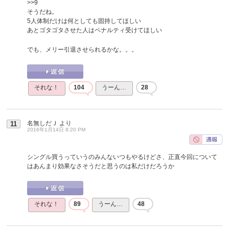
>>9
そうだね。
5人体制だけは何としても固持してほしい
あとゴタゴタさせた人はペナルティ受けてほしい
でも、メリー引退させられるかな。。。
それな！
104
うーん…
28
名無しだＪ
より
11
2016年1月14日 8:20 PM
シングル買うっていうのみんないつもやるけどさ、正直今回について
はあんまり効果なさそうだと思うのは私だけだろうか
それな！
89
うーん…
48