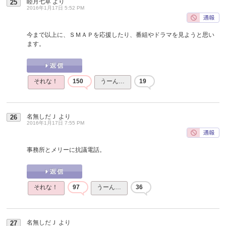
睦月七草
より
25
2016年1月17日 5:52 PM
今まで以上に、ＳＭＡＰを応援したり、番組やドラマを見ようと思い
ます。
それな！
150
うーん…
19
名無しだＪ
より
26
2016年1月17日 7:55 PM
事務所とメリーに抗議電話。
それな！
97
うーん…
36
名無しだＪ
より
27