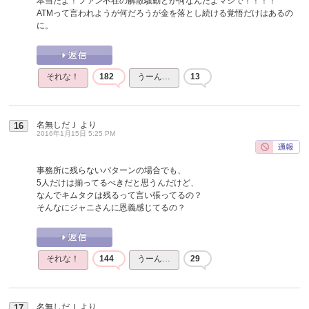
本当だよ！ファン不在の解散騒動とか何なんだよマジで！！！！
ATMって言われようが何だろうが金を落とし続ける覚悟だけはあるの
に。
それな！
182
うーん…
13
名無しだＪ
より
16
2016年1月15日 5:25 PM
事務所に残らないパターンの場合でも、
5人だけは揃ってるべきだと思うんだけど、
なんでキムタクは残るって言い張ってるの？
そんなにジャニさんに恩義感じてるの？
それな！
144
うーん…
29
名無しだＪ
より
17