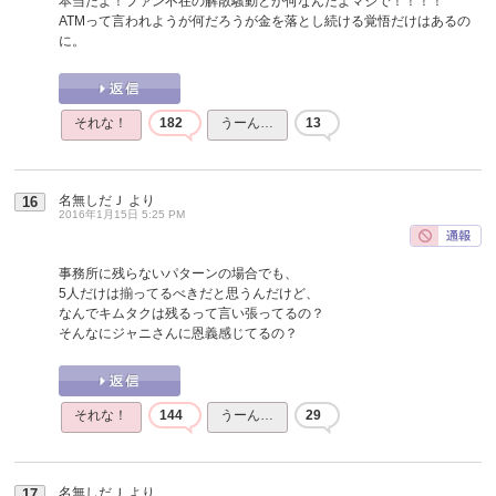
本当だよ！ファン不在の解散騒動とか何なんだよマジで！！！！
ATMって言われようが何だろうが金を落とし続ける覚悟だけはあるの
に。
それな！
182
うーん…
13
名無しだＪ
より
16
2016年1月15日 5:25 PM
事務所に残らないパターンの場合でも、
5人だけは揃ってるべきだと思うんだけど、
なんでキムタクは残るって言い張ってるの？
そんなにジャニさんに恩義感じてるの？
それな！
144
うーん…
29
名無しだＪ
より
17