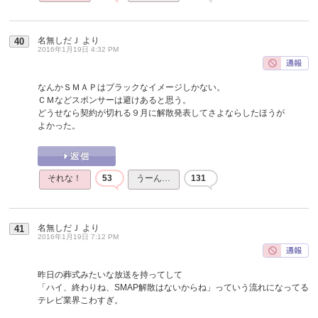
名無しだＪ
より
40
2016年1月19日 4:32 PM
なんかＳＭＡＰはブラックなイメージしかない。
ＣＭなどスポンサーは避けあると思う。
どうせなら契約が切れる９月に解散発表してさよならしたほうが
よかった。
それな！
53
うーん…
131
名無しだＪ
より
41
2016年1月19日 7:12 PM
昨日の葬式みたいな放送を持ってして
「ハイ、終わりね、SMAP解散はないからね」っていう流れになってる
テレビ業界こわすぎ。