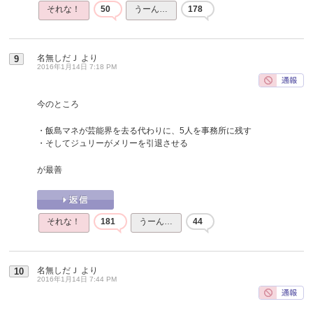
それな！
50
うーん…
178
名無しだＪ
より
9
2016年1月14日 7:18 PM
今のところ
・飯島マネが芸能界を去る代わりに、5人を事務所に残す
・そしてジュリーがメリーを引退させる
が最善
それな！
181
うーん…
44
名無しだＪ
より
10
2016年1月14日 7:44 PM