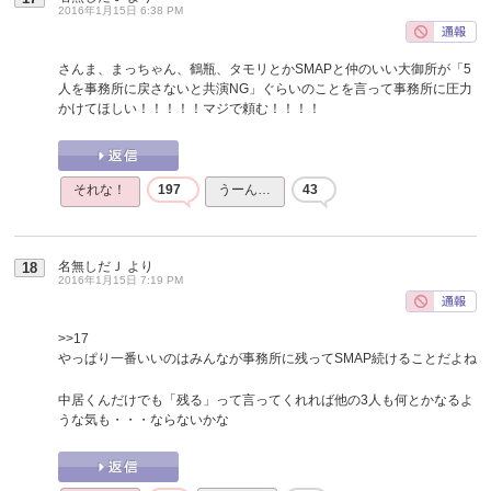
2016年1月15日 6:38 PM
さんま、まっちゃん、鶴瓶、タモリとかSMAPと仲のいい大御所が「5
人を事務所に戻さないと共演NG」ぐらいのことを言って事務所に圧力
かけてほしい！！！！！マジで頼む！！！！
それな！
197
うーん…
43
名無しだＪ
より
18
2016年1月15日 7:19 PM
>>17
やっぱり一番いいのはみんなが事務所に残ってSMAP続けることだよね
中居くんだけでも「残る」って言ってくれれば他の3人も何とかなるよ
うな気も・・・ならないかな