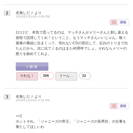
名無しだＪ
より
2
2016年1月14日 4:06 PM
1だけど、本気で思ってるのは、マッチさんがメリーさんと刺し違える
覚悟で説得してくれ！ということ。もうマッチさんいいじゃん。散々
後輩の番組に出まくって、売れないCDの宣伝して、紅白のトリまで出
たんだから。次に出てくるのはまた40周年でしょ。それならメリーの
怒りを鎮めてくれよ。
それな！
306
うーん…
32
名無しだＪ
より
3
2016年1月14日 5:26 PM
>>2
ホントそれ。「ジャニーズの帝王」「ジャニーズの長男坊」の仕事を
果たしてほしいわ