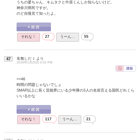
うちの婆ちゃん、キムタクと中居くんしか知らないけど。
神奈川県民ですが。
のど自慢見て知ったよ。
それな！
27
うーん…
55
名無しだＪ
より
47
2016年1月20日 4:52 PM
>>46
時間の問題じゃないでしょ
SMAP以上に長く芸能界にいる少年隊の3人の名前言える国民どれくら
いいるかな
それな！
117
うーん…
21