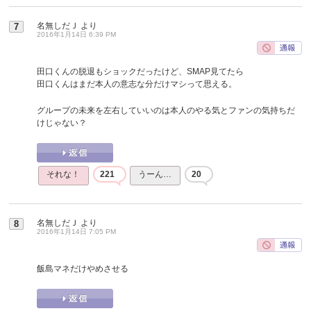
名無しだＪ
より
7
2016年1月14日 6:39 PM
田口くんの脱退もショックだったけど、SMAP見てたら
田口くんはまだ本人の意志な分だけマシって思える。
グループの未来を左右していいのは本人のやる気とファンの気持ちだ
けじゃない？
それな！
221
うーん…
20
名無しだＪ
より
8
2016年1月14日 7:05 PM
飯島マネだけやめさせる