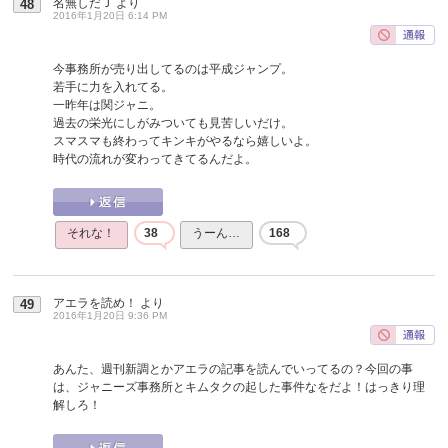
名無しだＪ
より
48
2016年1月20日 6:14 PM
今事務所が売り出してるのは平成ジャンプ。
若手に力を入れてる。
一昨年は関ジャニ。
過去の栄光にしがみついても見苦しいだけ。
スマスマも終わってキンキがやるなら嬉しいよ。
時代の流れが変わってきてるんだよ。
それな！
38
うーん…
168
アエラを読め！
より
49
2016年1月20日 9:36 PM
あんた、週刊新調とかアエラの記事を読んでいってるの？今回の事
は、ジャニーズ事務所とキムタクの起した事件なをだよ！はっきり理
解しろ！