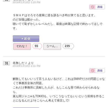
2016年1月18日 1:20 PM
ＳＭＡＰはそろそろ後輩に道を譲るべき時が来てると思います。
のど自慢は酷かった。
聴いてて恥ずかしいレベルだし、最後は綺麗な記憶で終わってほしで
す。
それな！
55
うーん…
235
名無しだＪ
より
31
2016年1月18日 2:31 PM
解散してもいいって言う人もいるけど、これはSMAPだけの問題じゃな
くて事務所全体の問題。
これだけ事務所に貢献した人が、もしこんな形で終わらせられるな
ら、
嵐も関ジャニ∞もTOKIOも、いつこうなってもいいという前例を作るこ
とになるんだよ!そこらへん考えて発言して!