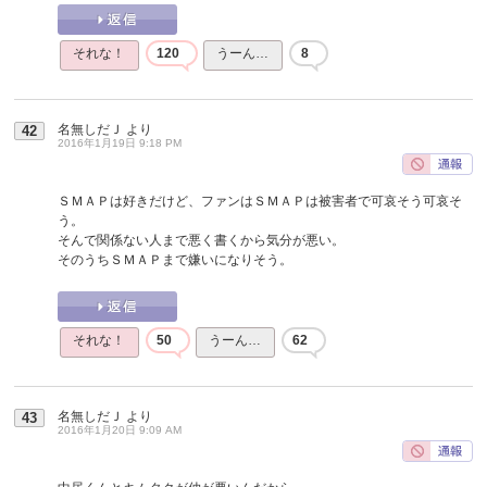
それな！
120
うーん…
8
名無しだＪ
より
42
2016年1月19日 9:18 PM
ＳＭＡＰは好きだけど、ファンはＳＭＡＰは被害者で可哀そう可哀そ
う。
そんで関係ない人まで悪く書くから気分が悪い。
そのうちＳＭＡＰまで嫌いになりそう。
それな！
50
うーん…
62
名無しだＪ
より
43
2016年1月20日 9:09 AM