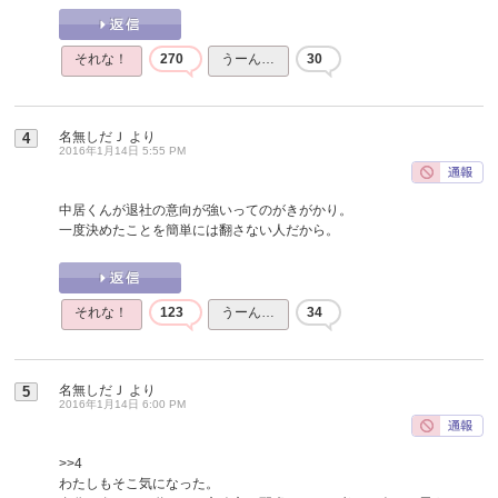
それな！
270
うーん…
30
名無しだＪ
より
4
2016年1月14日 5:55 PM
中居くんが退社の意向が強いってのがきがかり。
一度決めたことを簡単には翻さない人だから。
それな！
123
うーん…
34
名無しだＪ
より
5
2016年1月14日 6:00 PM
>>4
わたしもそこ気になった。