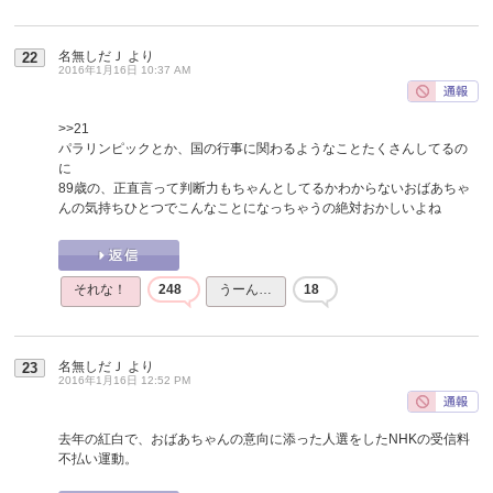
名無しだＪ
より
22
2016年1月16日 10:37 AM
>>21
パラリンピックとか、国の行事に関わるようなことたくさんしてるの
に
89歳の、正直言って判断力もちゃんとしてるかわからないおばあちゃ
んの気持ちひとつでこんなことになっちゃうの絶対おかしいよね
それな！
248
うーん…
18
名無しだＪ
より
23
2016年1月16日 12:52 PM
去年の紅白で、おばあちゃんの意向に添った人選をしたNHKの受信料
不払い運動。