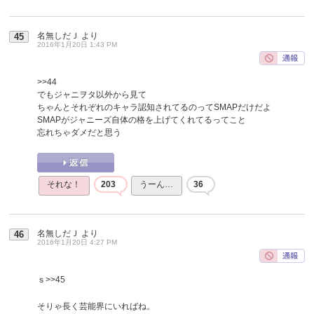
名無しだＪ
より
45
2016年1月20日 1:43 PM
>>44
でもジャニヲタ以外から見て
ちゃんとそれぞれのキャラ認知されてるのってSMAPだけだよ
SMAPがジャニーズ自体の格を上げてくれてるってこと
忘れちゃダメだと思う
それな！
203
うーん…
36
名無しだＪ
より
46
2016年1月20日 4:27 PM
ｓ
>>45
そりゃ長く芸能界にいればね。