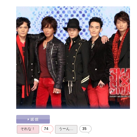
それな！
74
うーん…
35