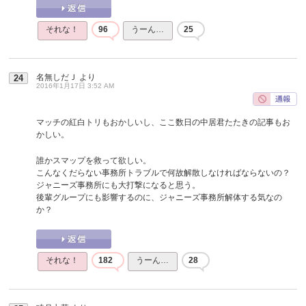
それな！
96
うーん…
25
名無しだＪ
より
24
2016年1月17日 3:52 AM
マッチの紅白トリもおかしいし、ここ数日の中居君たたきの記事もお
かしい。
誰かスマップを救って欲しい。
こんなくだらない事務所トラブルで何故解散しなければならないの？
ジャニーズ事務所にも大打撃になると思う。
後輩グループにも影響するのに、ジャニーズ事務所解体する気なの
か？
それな！
182
うーん…
28