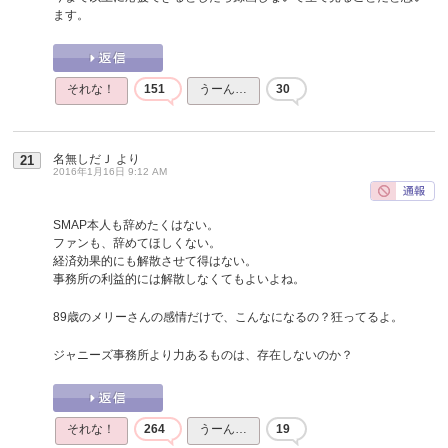
ます。
それな！
151
うーん…
30
名無しだＪ
より
21
2016年1月16日 9:12 AM
SMAP本人も辞めたくはない。
ファンも、辞めてほしくない。
経済効果的にも解散させて得はない。
事務所の利益的には解散しなくてもよいよね。
89歳のメリーさんの感情だけで、こんなになるの？狂ってるよ。
ジャニーズ事務所より力あるものは、存在しないのか？
それな！
264
うーん…
19