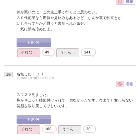
仲が悪いのに、この先上手く行くとは思わない。
３０代前半なら期待や見込みもあるけど、なんか裏で独立とか
話し合ってたかと思うと裏切られた気分。
一気に熱も冷めたよ。
それな！
49
うーん…
141
名無しだＪ
より
36
2016年1月18日 10:46 PM
スマスマ見ました。
胸がキュッと締め付けられて、切なかったです。今までと変わらない
笑顔を取り戻してほしいです。
それな！
100
うーん…
20