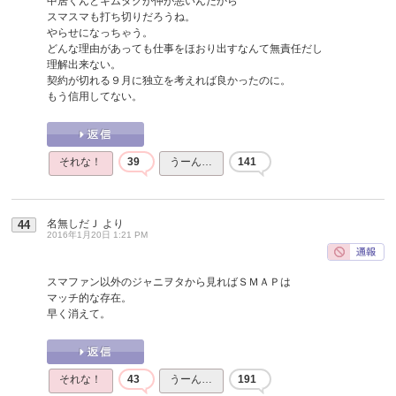
中居くんとキムタクが仲が悪いんだから
スマスマも打ち切りだろうね。
やらせになっちゃう。
どんな理由があっても仕事をほおり出すなんて無責任だし
理解出来ない。
契約が切れる９月に独立を考えれば良かったのに。
もう信用してない。
それな！
39
うーん…
141
名無しだＪ
より
44
2016年1月20日 1:21 PM
スマファン以外のジャニヲタから見ればＳＭＡＰは
マッチ的な存在。
早く消えて。
それな！
43
うーん…
191