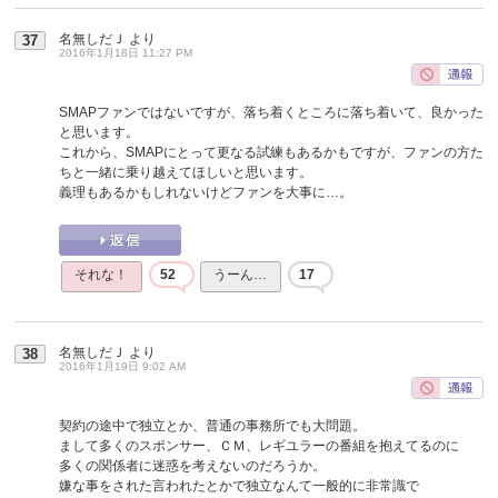
名無しだＪ
より
37
2016年1月18日 11:27 PM
SMAPファンではないですが、落ち着くところに落ち着いて、良かった
と思います。
これから、SMAPにとって更なる試練もあるかもですが、ファンの方た
ちと一緒に乗り越えてほしいと思います。
義理もあるかもしれないけどファンを大事に…。
それな！
52
うーん…
17
名無しだＪ
より
38
2016年1月19日 9:02 AM
契約の途中で独立とか、普通の事務所でも大問題。
まして多くのスポンサー、ＣＭ、レギユラーの番組を抱えてるのに
多くの関係者に迷惑を考えないのだろうか。
嫌な事をされた言われたとかで独立なんて一般的に非常識で