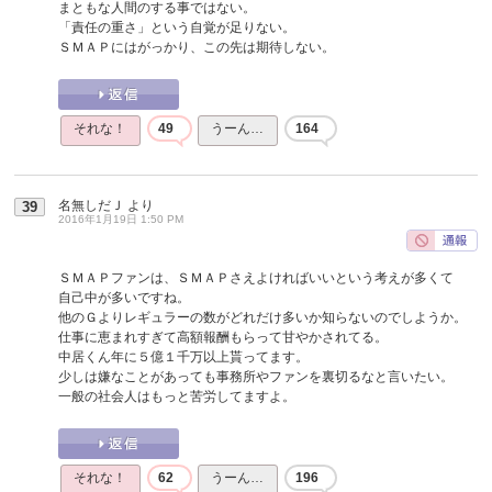
まともな人間のする事ではない。
「責任の重さ」という自覚が足りない。
ＳＭＡＰにはがっかり、この先は期待しない。
それな！
49
うーん…
164
名無しだＪ
より
39
2016年1月19日 1:50 PM
ＳＭＡＰファンは、ＳＭＡＰさえよければいいという考えが多くて
自己中が多いですね。
他のＧよりレギュラーの数がどれだけ多いか知らないのでしようか。
仕事に恵まれすぎて高額報酬もらって甘やかされてる。
中居くん年に５億１千万以上貰ってます。
少しは嫌なことがあっても事務所やファンを裏切るなと言いたい。
一般の社会人はもっと苦労してますよ。
それな！
62
うーん…
196