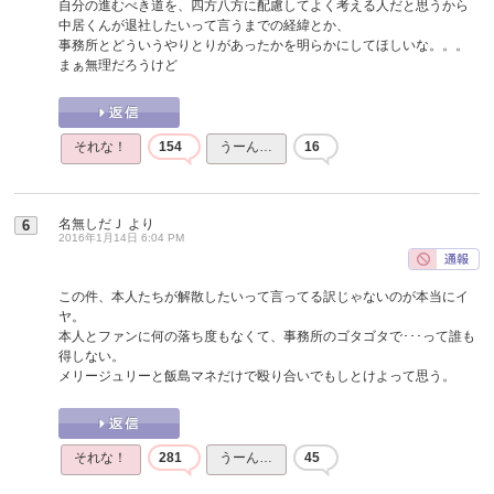
自分の進むべき道を、四方八方に配慮してよく考える人だと思うから
中居くんが退社したいって言うまでの経緯とか、
事務所とどういうやりとりがあったかを明らかにしてほしいな。。。
まぁ無理だろうけど
それな！
154
うーん…
16
名無しだＪ
より
6
2016年1月14日 6:04 PM
この件、本人たちが解散したいって言ってる訳じゃないのが本当にイ
ヤ。
本人とファンに何の落ち度もなくて、事務所のゴタゴタで･･･って誰も
得しない。
メリージュリーと飯島マネだけで殴り合いでもしとけよって思う。
それな！
281
うーん…
45