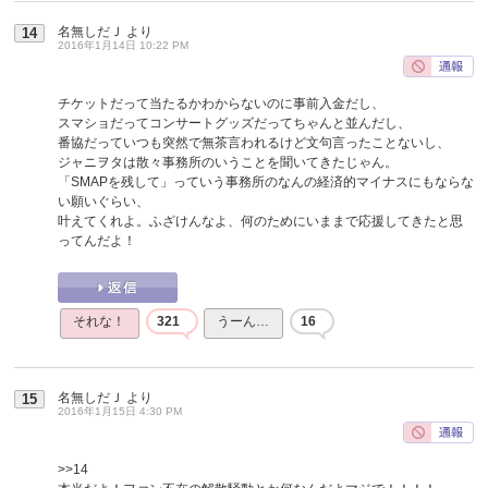
名無しだＪ
より
14
2016年1月14日 10:22 PM
チケットだって当たるかわからないのに事前入金だし、
スマショだってコンサートグッズだってちゃんと並んだし、
番協だっていつも突然で無茶言われるけど文句言ったことないし、
ジャニヲタは散々事務所のいうことを聞いてきたじゃん。
「SMAPを残して」っていう事務所のなんの経済的マイナスにもならな
い願いぐらい、
叶えてくれよ。ふざけんなよ、何のためにいままで応援してきたと思
ってんだよ！
それな！
321
うーん…
16
名無しだＪ
より
15
2016年1月15日 4:30 PM
>>14