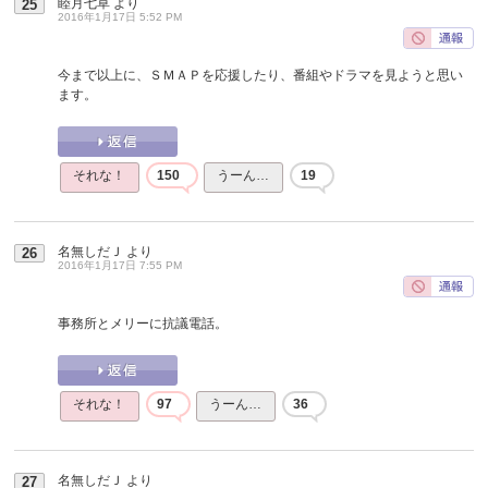
睦月七草
より
25
2016年1月17日 5:52 PM
今まで以上に、ＳＭＡＰを応援したり、番組やドラマを見ようと思い
ます。
それな！
150
うーん…
19
名無しだＪ
より
26
2016年1月17日 7:55 PM
事務所とメリーに抗議電話。
それな！
97
うーん…
36
名無しだＪ
より
27