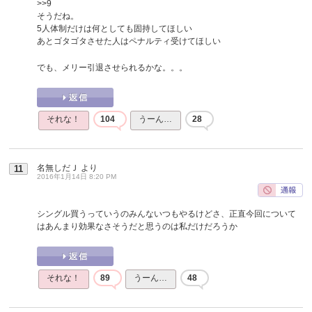
>>9
そうだね。
5人体制だけは何としても固持してほしい
あとゴタゴタさせた人はペナルティ受けてほしい
でも、メリー引退させられるかな。。。
それな！
104
うーん…
28
名無しだＪ
より
11
2016年1月14日 8:20 PM
シングル買うっていうのみんないつもやるけどさ、正直今回について
はあんまり効果なさそうだと思うのは私だけだろうか
それな！
89
うーん…
48