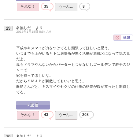
それな！
35
うーん…
8
名無しだＪ
より
29
2016年1月18日 8:54 AM
平成やキスマイが力をつけてるし頑張ってほしいと思う。
いつまでも上がいると下は居場所が無く活動が激戦区になって気の毒
だよ。
嵐もドラマやんないからバーターもつかないしゴールデンで若手のジ
ャニで
冠を持ってほしいな。
だからＳＭＡＰが解散してもいいと思う。
飯島さんだと、キスマイやセクゾの仕事の格差が腹が立ったし期待し
てる。
それな！
43
うーん…
208
名無しだＪ
より
30