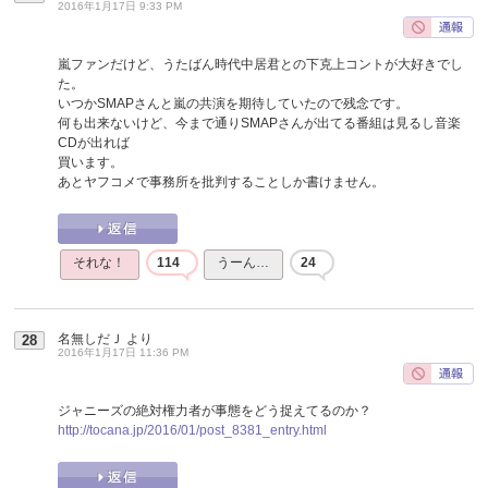
2016年1月17日 9:33 PM
嵐ファンだけど、うたばん時代中居君との下克上コントが大好きでし
た。
いつかSMAPさんと嵐の共演を期待していたので残念です。
何も出来ないけど、今まで通りSMAPさんが出てる番組は見るし音楽
CDが出れば
買います。
あとヤフコメで事務所を批判することしか書けません。
それな！
114
うーん…
24
名無しだＪ
より
28
2016年1月17日 11:36 PM
ジャニーズの絶対権力者が事態をどう捉えてるのか？
http://tocana.jp/2016/01/post_8381_entry.html