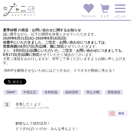
マイページ
ストア
メニュー
夏季休暇 の発送・お問い合わせに関するお知らせ
誠に勝手ながら、以下の期間を休業とさせていただきます。
2026年8月11日(火)~2026年8月16日(日)
休業中にいただきました、ご注文・お問い合わせにつきましては、
営業再開の8月17日(月)以降、順に対応
させていただきます。
また、
8月8日(土)以降にいただいた、ご注文・
お問い合わせにつきましても、
8月17日(月)以降に対応
させていただく場合がございます。
大変ご迷惑をおかけしますが、
何卒ご了承くださいますようお願い申し上げま
す。
SMAPを解散させないためにはどうするか、スマオタが懸命に考える！
SMAP
中居正広
木村拓哉
稲垣吾郎
草なぎ剛
香取慎吾
名無しだＪ
より
1
2016年1月14日 4:04 PM
解散なんて絶対反対！
どうすればいいのか、みんな考えよう！