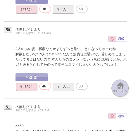
それな！
38
うーん…
68
名無しだＪ
より
50
2016年1月21日 11:14 AM
4人のあの姿、解散なんかよりずっと酷いことになっちゃったね…
解散しないで〜5人でSMAP〜なんて無責任に騒いで、苦しめてしまっ
たって考えはないの？ 本人たちのコメントないうちにCD買うとか、ハ
ガキ送るとかしてたのって本当はスマ担じゃない人たちでしょ？
それな！
46
うーん…
33
名無しだＪ
より
51
2016年1月21日 1:33 PM
>>50