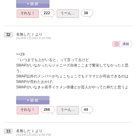
それな！
222
うーん…
38
名無しだＪ
より
32
2016年1月18日 3:35 PM
>>29
「いつまでも上がいると」って言ってるけど、
SMAPがいなかったらジャニーズ自体ここまで繁栄してなかったと思
う。
SMAP以外のメンバーがちょこちょこでもドラマとか司会できるのは
SMAPが売れたおかげ。
SMAPがいなきゃ若手イケメン俳優とか芸人がやってた枠だと思うよ
それな！
266
うーん…
44
名無しだＪ
より
33
2016年1月18日 6:56 PM