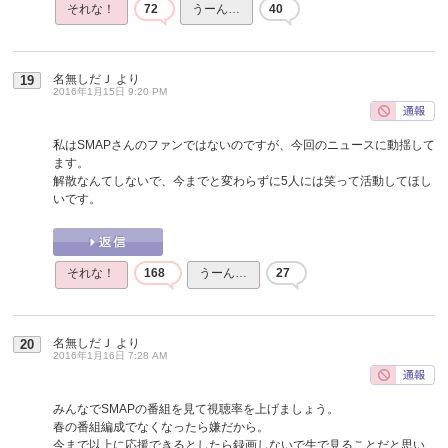
それな！
72
うーん…
40
名無しだＪ
より
19
2016年1月15日 9:20 PM
私はSMAPさんのファンではないのですが、今回のニュースに動揺して
ます。
解散なんてしないで、今までと変わらずに5人には笑って活動してほし
いです。
それな！
168
うーん…
27
名無しだＪ
より
20
2016年1月16日 7:28 AM
みんなでSMAPの番組を見て視聴率を上げましょう。
春の番組編成でなくなったら嫌だから。
今まで以上に応援できるとしたら録画しないで生で見ることだと思い