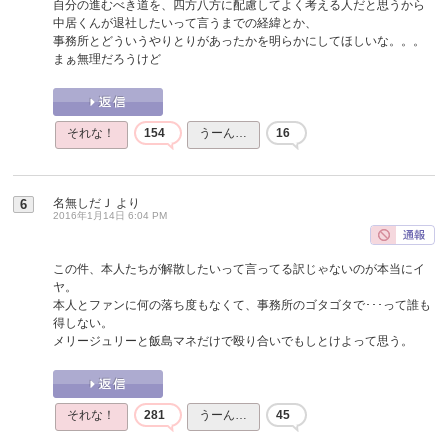
自分の進むべき道を、四方八方に配慮してよく考える人だと思うから
中居くんが退社したいって言うまでの経緯とか、
事務所とどういうやりとりがあったかを明らかにしてほしいな。。。
まぁ無理だろうけど
それな！
154
うーん…
16
名無しだＪ
より
6
2016年1月14日 6:04 PM
この件、本人たちが解散したいって言ってる訳じゃないのが本当にイ
ヤ。
本人とファンに何の落ち度もなくて、事務所のゴタゴタで･･･って誰も
得しない。
メリージュリーと飯島マネだけで殴り合いでもしとけよって思う。
それな！
281
うーん…
45