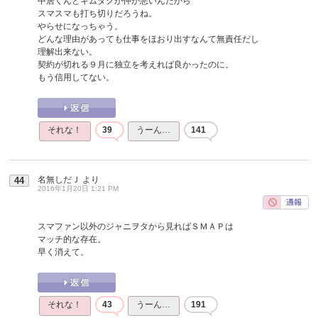
中居くんとキムタクが仲が悪いんだから
スマスマも打ち切りだろうね。
やらせになっちゃう。
どんな理由があっても仕事をほおり出すなんて無責任だし
理解出来ない。
契約が切れる９月に独立を考えれば良かったのに。
もう信用してない。
それな！
39
うーん…
141
名無しだＪ
より
44
2016年1月20日 1:21 PM
スマファン以外のジャニヲタから見ればＳＭＡＰは
マッチ的な存在。
早く消えて。
それな！
43
うーん…
191