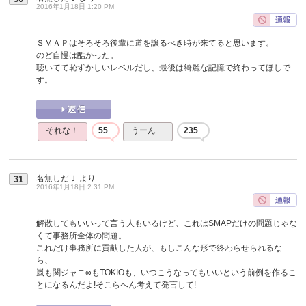
2016年1月18日 1:20 PM
ＳＭＡＰはそろそろ後輩に道を譲るべき時が来てると思います。
のど自慢は酷かった。
聴いてて恥ずかしいレベルだし、最後は綺麗な記憶で終わってほしで
す。
それな！
55
うーん…
235
名無しだＪ
より
31
2016年1月18日 2:31 PM
解散してもいいって言う人もいるけど、これはSMAPだけの問題じゃな
くて事務所全体の問題。
これだけ事務所に貢献した人が、もしこんな形で終わらせられるな
ら、
嵐も関ジャニ∞もTOKIOも、いつこうなってもいいという前例を作るこ
とになるんだよ!そこらへん考えて発言して!