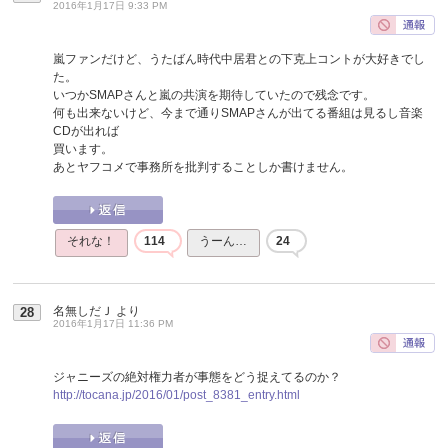
2016年1月17日 9:33 PM
嵐ファンだけど、うたばん時代中居君との下克上コントが大好きでし
た。
いつかSMAPさんと嵐の共演を期待していたので残念です。
何も出来ないけど、今まで通りSMAPさんが出てる番組は見るし音楽
CDが出れば
買います。
あとヤフコメで事務所を批判することしか書けません。
それな！
114
うーん…
24
名無しだＪ
より
28
2016年1月17日 11:36 PM
ジャニーズの絶対権力者が事態をどう捉えてるのか？
http://tocana.jp/2016/01/post_8381_entry.html