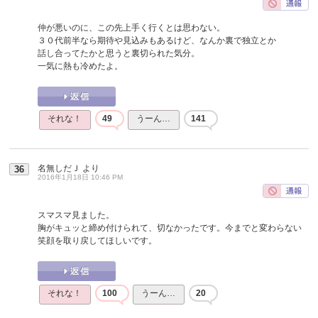
仲が悪いのに、この先上手く行くとは思わない。
３０代前半なら期待や見込みもあるけど、なんか裏で独立とか
話し合ってたかと思うと裏切られた気分。
一気に熱も冷めたよ。
それな！
49
うーん…
141
名無しだＪ
より
36
2016年1月18日 10:46 PM
スマスマ見ました。
胸がキュッと締め付けられて、切なかったです。今までと変わらない
笑顔を取り戻してほしいです。
それな！
100
うーん…
20