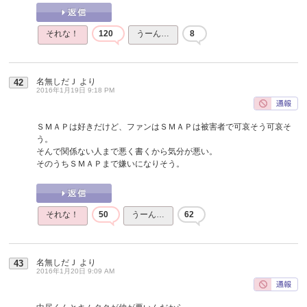
それな！
120
うーん…
8
名無しだＪ
より
42
2016年1月19日 9:18 PM
ＳＭＡＰは好きだけど、ファンはＳＭＡＰは被害者で可哀そう可哀そ
う。
そんで関係ない人まで悪く書くから気分が悪い。
そのうちＳＭＡＰまで嫌いになりそう。
それな！
50
うーん…
62
名無しだＪ
より
43
2016年1月20日 9:09 AM