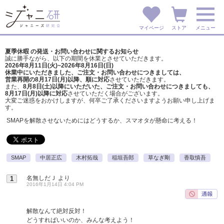
マイページ
ストア
メニュー
夏季休暇 の発送・お問い合わせに関するお知らせ
誠に勝手ながら、以下の期間を休業とさせていただきます。
2026年8月11日(火)~2026年8月16日(日)
休業中にいただきました、ご注文・お問い合わせにつきましては、
営業再開の8月17日(月)以降、順に対応
させていただきます。
また、
8月8日(土)以降にいただいた、ご注文・
お問い合わせにつきましても、
8月17日(月)以降に対応
させていただく場合がございます。
大変ご迷惑をおかけしますが、
何卒ご了承くださいますようお願い申し上げま
す。
SMAPを解散させないためにはどうするか、スマオタが懸命に考える！
SMAP
中居正広
木村拓哉
稲垣吾郎
草なぎ剛
香取慎吾
名無しだＪ
より
1
2016年1月14日 4:04 PM
解散なんて絶対反対！
どうすればいいのか、みんな考えよう！