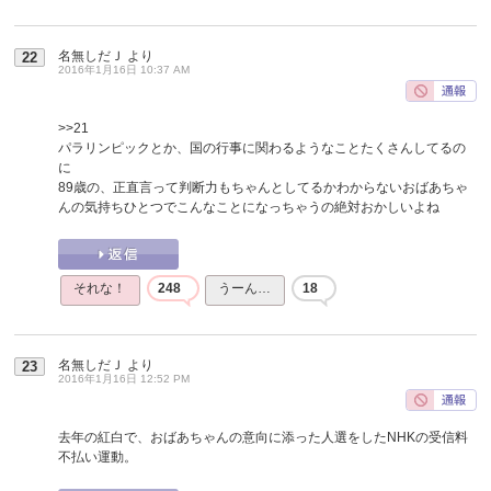
名無しだＪ
より
22
2016年1月16日 10:37 AM
>>21
パラリンピックとか、国の行事に関わるようなことたくさんしてるの
に
89歳の、正直言って判断力もちゃんとしてるかわからないおばあちゃ
んの気持ちひとつでこんなことになっちゃうの絶対おかしいよね
それな！
248
うーん…
18
名無しだＪ
より
23
2016年1月16日 12:52 PM
去年の紅白で、おばあちゃんの意向に添った人選をしたNHKの受信料
不払い運動。