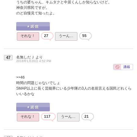
うちの婆ちゃん、キムタクと中居くんしか知らないけど。
神奈川県民ですが。
のど自慢見て知ったよ。
それな！
27
うーん…
55
名無しだＪ
より
47
2016年1月20日 4:52 PM
>>46
時間の問題じゃないでしょ
SMAP以上に長く芸能界にいる少年隊の3人の名前言える国民どれくら
いいるかな
それな！
117
うーん…
21