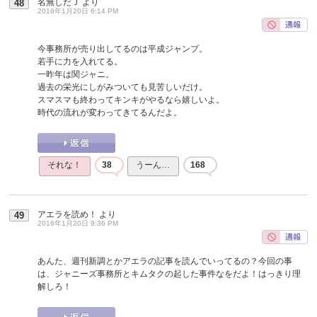
名無しだＪ
より
48
2016年1月20日 6:14 PM
今事務所が売り出してるのは平成ジャンプ。
若手に力を入れてる。
一昨年は関ジャニ。
過去の栄光にしがみついても見苦しいだけ。
スマスマも終わってキンキがやるなら嬉しいよ。
時代の流れが変わってきてるんだよ。
それな！
38
うーん…
168
アエラを読め！
より
49
2016年1月20日 9:36 PM
あんた、週刊新調とかアエラの記事を読んでいってるの？今回の事
は、ジャニーズ事務所とキムタクの起した事件なをだよ！はっきり理
解しろ！