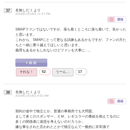
名無しだＪ
より
37
2016年1月18日 11:27 PM
SMAPファンではないですが、落ち着くところに落ち着いて、良かった
と思います。
これから、SMAPにとって更なる試練もあるかもですが、ファンの方た
ちと一緒に乗り越えてほしいと思います。
義理もあるかもしれないけどファンを大事に…。
それな！
52
うーん…
17
名無しだＪ
より
38
2016年1月19日 9:02 AM
契約の途中で独立とか、普通の事務所でも大問題。
まして多くのスポンサー、ＣＭ、レギユラーの番組を抱えてるのに
多くの関係者に迷惑を考えないのだろうか。
嫌な事をされた言われたとかで独立なんて一般的に非常識で