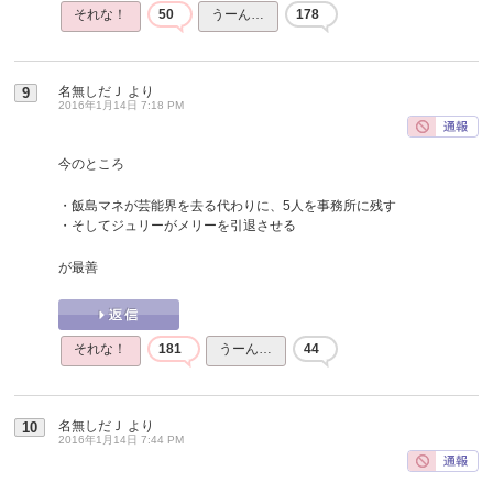
それな！
50
うーん…
178
名無しだＪ
より
9
2016年1月14日 7:18 PM
今のところ
・飯島マネが芸能界を去る代わりに、5人を事務所に残す
・そしてジュリーがメリーを引退させる
が最善
それな！
181
うーん…
44
名無しだＪ
より
10
2016年1月14日 7:44 PM