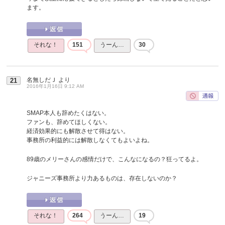
ます。
それな！
151
うーん…
30
名無しだＪ
より
21
2016年1月16日 9:12 AM
SMAP本人も辞めたくはない。
ファンも、辞めてほしくない。
経済効果的にも解散させて得はない。
事務所の利益的には解散しなくてもよいよね。
89歳のメリーさんの感情だけで、こんなになるの？狂ってるよ。
ジャニーズ事務所より力あるものは、存在しないのか？
それな！
264
うーん…
19