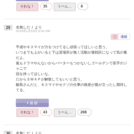
それな！
35
うーん…
8
名無しだＪ
より
29
2016年1月18日 8:54 AM
平成やキスマイが力をつけてるし頑張ってほしいと思う。
いつまでも上がいると下は居場所が無く活動が激戦区になって気の毒
だよ。
嵐もドラマやんないからバーターもつかないしゴールデンで若手のジ
ャニで
冠を持ってほしいな。
だからＳＭＡＰが解散してもいいと思う。
飯島さんだと、キスマイやセクゾの仕事の格差が腹が立ったし期待し
てる。
それな！
43
うーん…
208
名無しだＪ
より
30