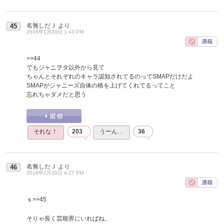
名無しだＪ
より
45
2016年1月20日 1:43 PM
>>44
でもジャニヲタ以外から見て
ちゃんとそれぞれのキャラ認知されてるのってSMAPだけだよ
SMAPがジャニーズ自体の格を上げてくれてるってこと
忘れちゃダメだと思う
それな！
203
うーん…
36
名無しだＪ
より
46
2016年1月20日 4:27 PM
ｓ
>>45
そりゃ長く芸能界にいればね。