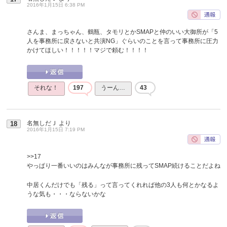
2016年1月15日 6:38 PM
さんま、まっちゃん、鶴瓶、タモリとかSMAPと仲のいい大御所が「5
人を事務所に戻さないと共演NG」ぐらいのことを言って事務所に圧力
かけてほしい！！！！！マジで頼む！！！！
それな！
197
うーん…
43
名無しだＪ
より
18
2016年1月15日 7:19 PM
>>17
やっぱり一番いいのはみんなが事務所に残ってSMAP続けることだよね
中居くんだけでも「残る」って言ってくれれば他の3人も何とかなるよ
うな気も・・・ならないかな