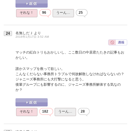
それな！
96
うーん…
25
名無しだＪ
より
24
2016年1月17日 3:52 AM
マッチの紅白トリもおかしいし、ここ数日の中居君たたきの記事もお
かしい。
誰かスマップを救って欲しい。
こんなくだらない事務所トラブルで何故解散しなければならないの？
ジャニーズ事務所にも大打撃になると思う。
後輩グループにも影響するのに、ジャニーズ事務所解体する気なの
か？
それな！
182
うーん…
28