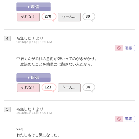
それな！
270
うーん…
30
名無しだＪ
より
4
2016年1月14日 5:55 PM
中居くんが退社の意向が強いってのがきがかり。
一度決めたことを簡単には翻さない人だから。
それな！
123
うーん…
34
名無しだＪ
より
5
2016年1月14日 6:00 PM
>>4
わたしもそこ気になった。