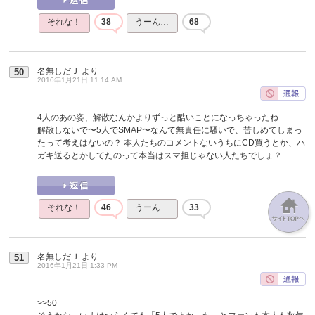
それな！
38
うーん…
68
名無しだＪ
より
50
2016年1月21日 11:14 AM
4人のあの姿、解散なんかよりずっと酷いことになっちゃったね…
解散しないで〜5人でSMAP〜なんて無責任に騒いで、苦しめてしまっ
たって考えはないの？ 本人たちのコメントないうちにCD買うとか、ハ
ガキ送るとかしてたのって本当はスマ担じゃない人たちでしょ？
それな！
46
うーん…
33
名無しだＪ
より
51
2016年1月21日 1:33 PM
>>50