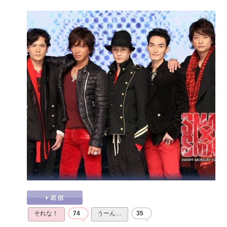
それな！
74
うーん…
35