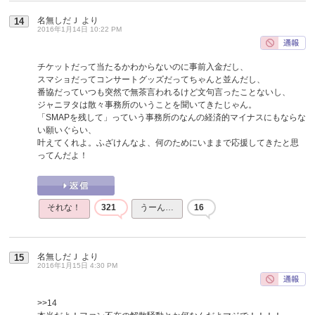
名無しだＪ
より
14
2016年1月14日 10:22 PM
チケットだって当たるかわからないのに事前入金だし、
スマショだってコンサートグッズだってちゃんと並んだし、
番協だっていつも突然で無茶言われるけど文句言ったことないし、
ジャニヲタは散々事務所のいうことを聞いてきたじゃん。
「SMAPを残して」っていう事務所のなんの経済的マイナスにもならな
い願いぐらい、
叶えてくれよ。ふざけんなよ、何のためにいままで応援してきたと思
ってんだよ！
それな！
321
うーん…
16
名無しだＪ
より
15
2016年1月15日 4:30 PM
>>14