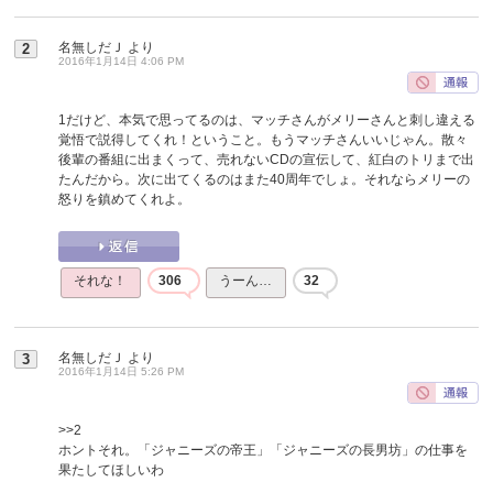
名無しだＪ
より
2
2016年1月14日 4:06 PM
1だけど、本気で思ってるのは、マッチさんがメリーさんと刺し違える
覚悟で説得してくれ！ということ。もうマッチさんいいじゃん。散々
後輩の番組に出まくって、売れないCDの宣伝して、紅白のトリまで出
たんだから。次に出てくるのはまた40周年でしょ。それならメリーの
怒りを鎮めてくれよ。
それな！
306
うーん…
32
名無しだＪ
より
3
2016年1月14日 5:26 PM
>>2
ホントそれ。「ジャニーズの帝王」「ジャニーズの長男坊」の仕事を
果たしてほしいわ