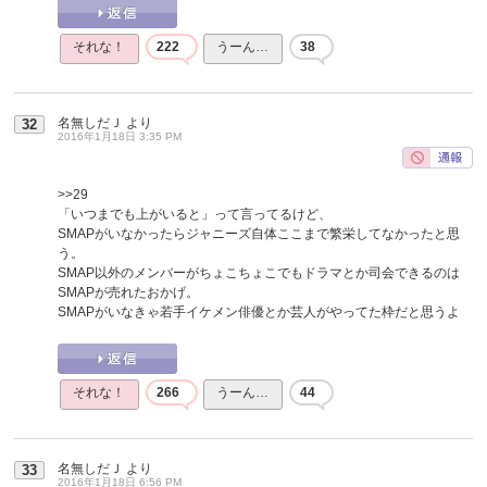
それな！
222
うーん…
38
名無しだＪ
より
32
2016年1月18日 3:35 PM
>>29
「いつまでも上がいると」って言ってるけど、
SMAPがいなかったらジャニーズ自体ここまで繁栄してなかったと思
う。
SMAP以外のメンバーがちょこちょこでもドラマとか司会できるのは
SMAPが売れたおかげ。
SMAPがいなきゃ若手イケメン俳優とか芸人がやってた枠だと思うよ
それな！
266
うーん…
44
名無しだＪ
より
33
2016年1月18日 6:56 PM