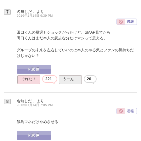
名無しだＪ
より
7
2016年1月14日 6:39 PM
田口くんの脱退もショックだったけど、SMAP見てたら
田口くんはまだ本人の意志な分だけマシって思える。
グループの未来を左右していいのは本人のやる気とファンの気持ちだ
けじゃない？
それな！
221
うーん…
20
名無しだＪ
より
8
2016年1月14日 7:05 PM
飯島マネだけやめさせる