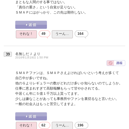
まともな人間のする事ではない。
「責任の重さ」という自覚が足りない。
ＳＭＡＰにはがっかり、この先は期待しない。
それな！
49
うーん…
164
名無しだＪ
より
39
2016年1月19日 1:50 PM
ＳＭＡＰファンは、ＳＭＡＰさえよければいいという考えが多くて
自己中が多いですね。
他のＧよりレギュラーの数がどれだけ多いか知らないのでしようか。
仕事に恵まれすぎて高額報酬もらって甘やかされてる。
中居くん年に５億１千万以上貰ってます。
少しは嫌なことがあっても事務所やファンを裏切るなと言いたい。
一般の社会人はもっと苦労してますよ。
それな！
62
うーん…
196