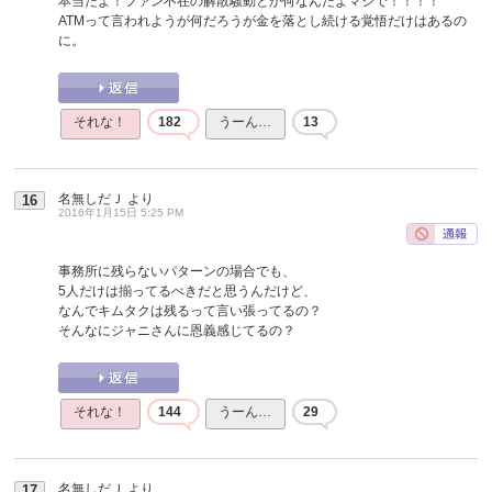
本当だよ！ファン不在の解散騒動とか何なんだよマジで！！！！
ATMって言われようが何だろうが金を落とし続ける覚悟だけはあるの
に。
それな！
182
うーん…
13
名無しだＪ
より
16
2016年1月15日 5:25 PM
事務所に残らないパターンの場合でも、
5人だけは揃ってるべきだと思うんだけど、
なんでキムタクは残るって言い張ってるの？
そんなにジャニさんに恩義感じてるの？
それな！
144
うーん…
29
名無しだＪ
より
17