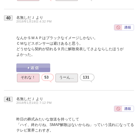
名無しだＪ
より
40
2016年1月19日 4:32 PM
なんかＳＭＡＰはブラックなイメージしかない。
ＣＭなどスポンサーは避けあると思う。
どうせなら契約が切れる９月に解散発表してさよならしたほうが
よかった。
それな！
53
うーん…
131
名無しだＪ
より
41
2016年1月19日 7:12 PM
昨日の葬式みたいな放送を持ってして
「ハイ、終わりね、SMAP解散はないからね」っていう流れになってる
テレビ業界こわすぎ。