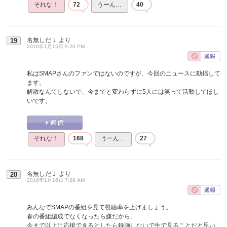
それな！
72
うーん…
40
名無しだＪ
より
19
2016年1月15日 9:20 PM
私はSMAPさんのファンではないのですが、今回のニュースに動揺して
ます。
解散なんてしないで、今までと変わらずに5人には笑って活動してほし
いです。
それな！
168
うーん…
27
名無しだＪ
より
20
2016年1月16日 7:28 AM
みんなでSMAPの番組を見て視聴率を上げましょう。
春の番組編成でなくなったら嫌だから。
今まで以上に応援できるとしたら録画しないで生で見ることだと思い