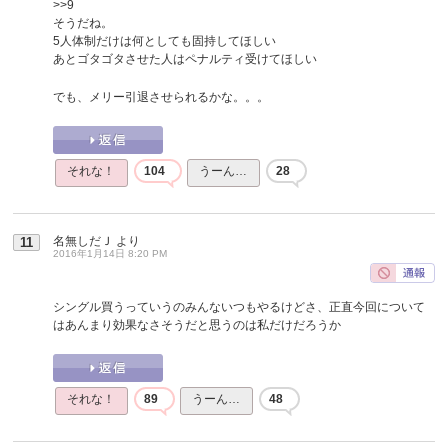
>>9
そうだね。
5人体制だけは何としても固持してほしい
あとゴタゴタさせた人はペナルティ受けてほしい
でも、メリー引退させられるかな。。。
それな！
104
うーん…
28
名無しだＪ
より
11
2016年1月14日 8:20 PM
シングル買うっていうのみんないつもやるけどさ、正直今回について
はあんまり効果なさそうだと思うのは私だけだろうか
それな！
89
うーん…
48