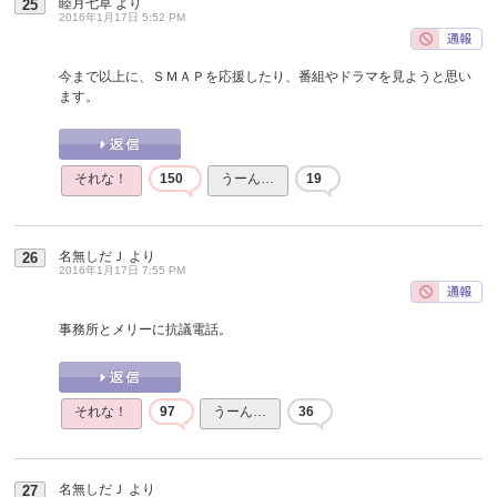
睦月七草
より
25
2016年1月17日 5:52 PM
今まで以上に、ＳＭＡＰを応援したり、番組やドラマを見ようと思い
ます。
それな！
150
うーん…
19
名無しだＪ
より
26
2016年1月17日 7:55 PM
事務所とメリーに抗議電話。
それな！
97
うーん…
36
名無しだＪ
より
27