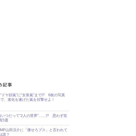
“ドヤ顔嵐”に“女装嵐”まで!? 6枚の写真
で、進化を遂げた嵐を目撃せよ！
idsはいつだって“2人の世界”……!? 思わず笑
真5選
y!JUMP山田涼介に「痩せろブス」と言われて
は誰？