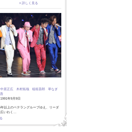
詳しく見る
：
中居正広
木村拓哉
稲垣吾郎
草なぎ
吾
991年9月9日
5年以上のベテラングループゆえ、リーダ
正広いわく…
る