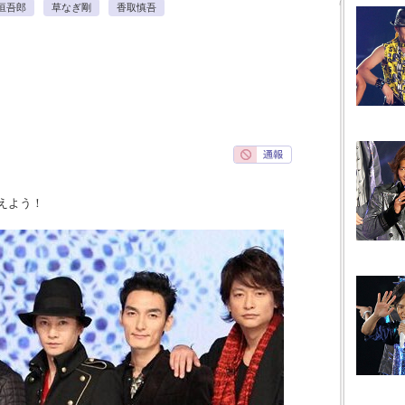
垣吾郎
草なぎ剛
香取慎吾
えよう！