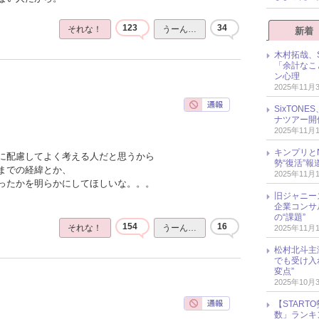
123
34
それな！
うーん…
新着
木村拓哉、S
「余計なこ
ン心理
2025年11月
SixTO
ナツアー開
2025年11月
キンプリとN
に配慮してよく考える人だと思うから
勢“復活”
までの経緯とか、
2025年11月
ったかを明らかにしてほしいな。。。
旧ジャニー
企業コンサル
の“課題”
154
16
それな！
うーん…
2025年11月
松村北斗主
でも受け入
変点”
2025年10月
【START
数」ランキン