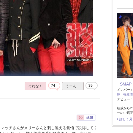
SMAP
74
35
それな！
うーん…
メンバー
剛
香取慎
デビュー：1
結成から2
ーの中居
詳しく見
、マッチさんがメリーさんと刺し違える覚悟で説得してく