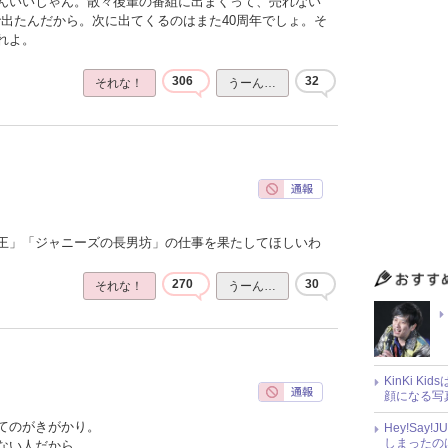
んいいじゃん。散々後輩の番組に出まくって、売れない
で出たんだから。次に出てくるのはまた40周年でしょ。そ
れよ。
306
32
それな！
うーん…
王」「ジャニーズの長男坊」の仕事を果たしてほしいわ
270
30
それな！
うーん…
KinKi K
顔になる写
てのがきがかり。
Hey!Sa
しまったの
ない人だから。