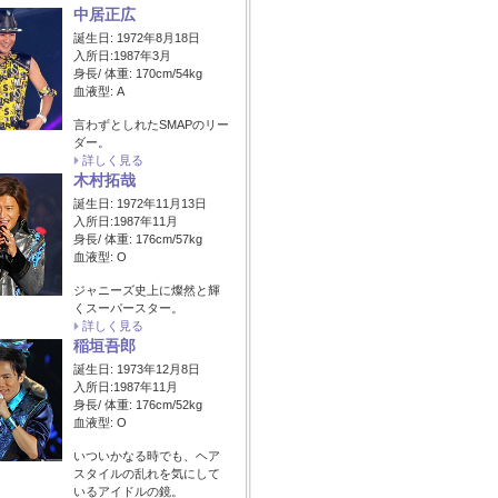
中居正広
誕生日: 1972年8月18日
入所日:1987年3月
身長/ 体重: 170cm/54kg
血液型: A
言わずとしれたSMAPのリー
ダー。
詳しく見る
木村拓哉
誕生日: 1972年11月13日
入所日:1987年11月
身長/ 体重: 176cm/57kg
血液型: O
ジャニーズ史上に燦然と輝
くスーパースター。
詳しく見る
稲垣吾郎
誕生日: 1973年12月8日
入所日:1987年11月
身長/ 体重: 176cm/52kg
血液型: O
いついかなる時でも、ヘア
スタイルの乱れを気にして
いるアイドルの鏡。