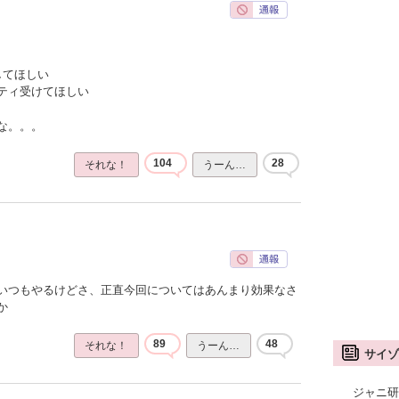
してほしい
ティ受けてほしい
な。。。
104
28
それな！
うーん…
いつもやるけどさ、正直今回についてはあんまり効果なさ
か
89
48
それな！
うーん…
サイゾ
ジャニ研