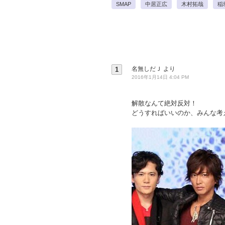
SMAP
中居正広
木村拓哉
稲
名無しだＪ
より
1
2016年1月14日 4:04 PM
解散なんて絶対反対！
どうすればいいのか、みんな考