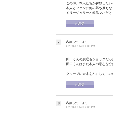
この件、本人たちが解散したい
本人とファンに何の落ち度もな
メリージュリーと飯島マネだけ
名無しだＪ
より
7
2016年1月14日 6:39 PM
田口くんの脱退もショックだっ
田口くんはまだ本人の意志な分
グループの未来を左右していい
名無しだＪ
より
8
2016年1月14日 7:05 PM