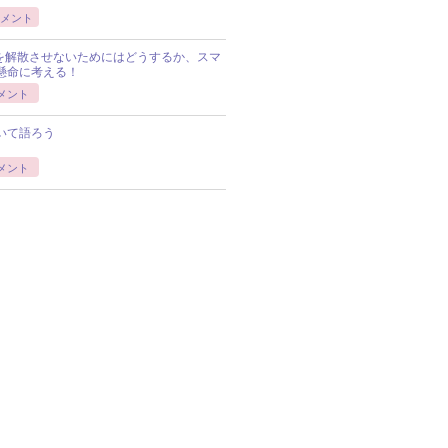
メント
Pを解散させないためにはどうするか、スマ
懸命に考える！
メント
いて語ろう
メント