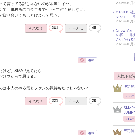
2025年10月
って言ってる訳じゃないのが本当にイヤ。
くて、事務所のゴタゴタで･･･って誰も得しない。
START
で殴り合いでもしとけよって思う。
ナシ」── 
2025年10月
281
45
それな！
うーん…
Snow M
の怪 ──
が分かれる
2025年10月
たけど、SMAP見てたら
人気トピ
だけマシって思える。
伊野尾
のは本人のやる気とファンの気持ちだけじゃない？
238
コ
221
20
それな！
うーん…
SMA
JUM
214
コ
三宅健