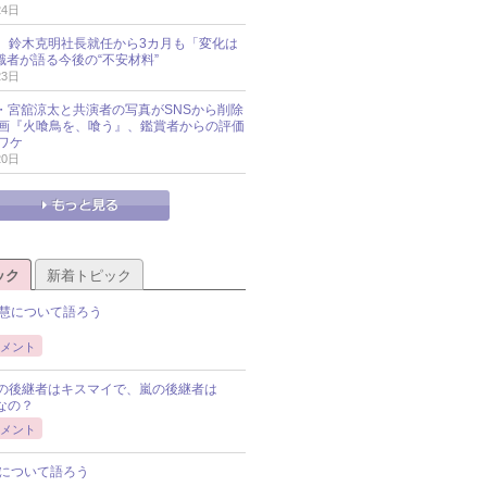
24日
O社、鈴木克明社長就任から3カ月も「変化は
識者が語る今後の“不安材料”
23日
an・宮舘涼太と共演者の写真がSNSから削除
 映画『火喰鳥を、喰う』、鑑賞者からの評価
ワケ
20日
ック
新着トピック
慧について語ろう
メント
Pの後継者はキスマイで、嵐の後継者は
Pなの？
メント
について語ろう