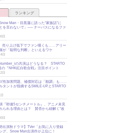
ランキング
now Man・目黒蓮に語った“家族話”に
とを言わないで」── ナーバスになるファ
30日
NES、売り上げ低下でファン嘆くも……アリー
催が「聡明な判断」といえるワケ
14日
umber_iの共演はどうなる？ STARTO
報道の『NHK紅白歌合戦』注目ポイント
12日
ズ性加害問題、補償対応は「順調」も……
タントが指摘するSMILE-UP.とSTARTO
1日
演『秒速5センチメートル』、アニメ未見
れられる理由とは？ 賛否から紐解く“改
30日
O勢出演秋ドラマ】TVer「お気に入り登録
グ、Snow Man出演作が上位に！