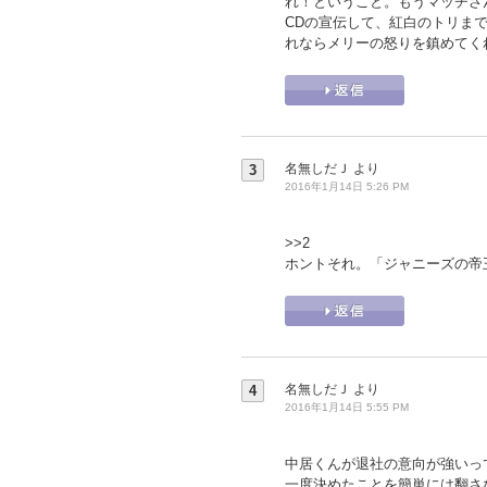
れ！ということ。もうマッチさ
CDの宣伝して、紅白のトリま
れならメリーの怒りを鎮めてく
名無しだＪ
より
3
2016年1月14日 5:26 PM
>>2
ホントそれ。「ジャニーズの帝
名無しだＪ
より
4
2016年1月14日 5:55 PM
中居くんが退社の意向が強いっ
一度決めたことを簡単には翻さ