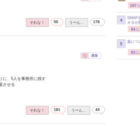
107
コ
SMA
50
178
オタが
それな！
うーん…
94
コ
嵐につ
93
コ
りに、5人を事務所に残す
退させる
181
44
それな！
うーん…