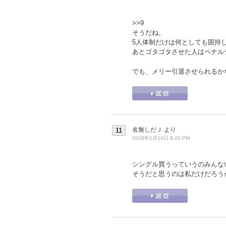
>>9
そうだね。
5人体制だけは何としても固持
あとゴタゴタさせた人はペナル
でも、メリー引退させられるか
名無しだＪ
より
11
2016年1月14日 8:20 PM
シングル買うっていうのみんな
そうだと思うのは私だけだろう