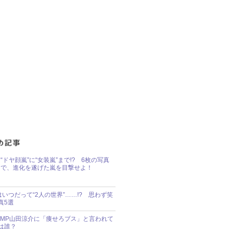
“ドヤ顔嵐”に“女装嵐”まで!? 6枚の写真
で、進化を遂げた嵐を目撃せよ！
idsはいつだって“2人の世界”……!? 思わず笑
真5選
y!JUMP山田涼介に「痩せろブス」と言われて
は誰？