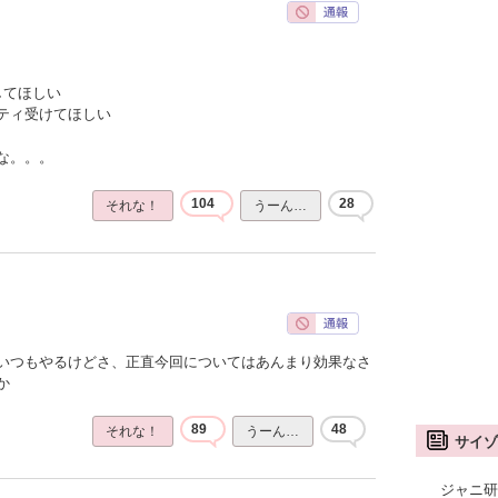
してほしい
ティ受けてほしい
な。。。
104
28
それな！
うーん…
いつもやるけどさ、正直今回についてはあんまり効果なさ
か
89
48
それな！
うーん…
サイゾ
ジャニ研