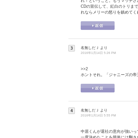
れ！ということ。もうマッチさ
CDの宣伝して、紅白のトリま
れならメリーの怒りを鎮めてく
名無しだＪ
より
3
2016年1月14日 5:26 PM
>>2
ホントそれ。「ジャニーズの帝
名無しだＪ
より
4
2016年1月14日 5:55 PM
中居くんが退社の意向が強いっ
一度決めたことを簡単には翻さ