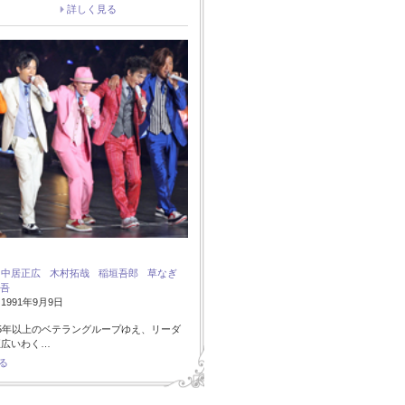
詳しく見る
：
中居正広
木村拓哉
稲垣吾郎
草なぎ
吾
991年9月9日
5年以上のベテラングループゆえ、リーダ
正広いわく…
る