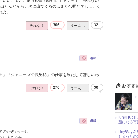
んいいじゃん。散々後輩の番組に出まくって、売れない
で出たんだから。次に出てくるのはまた40周年でしょ。そ
れよ。
306
32
それな！
うーん…
王」「ジャニーズの長男坊」の仕事を果たしてほしいわ
270
30
それな！
うーん…
KinKi K
顔になる写
てのがきがかり。
Hey!Sa
しまったの
ない人だから。