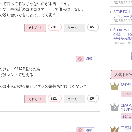
2025年10月
って言ってる訳じゃないのが本当にイヤ。
くて、事務所のゴタゴタで･･･って誰も得しない。
START
で殴り合いでもしとけよって思う。
ナシ」── 
2025年10月
281
45
それな！
うーん…
Snow M
の怪 ──
が分かれる
2025年10月
たけど、SMAP見てたら
人気トピ
だけマシって思える。
伊野尾
のは本人のやる気とファンの気持ちだけじゃない？
238
コ
221
20
それな！
うーん…
SMA
JUM
214
コ
三宅健