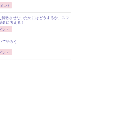
メント
Pを解散させないためにはどうするか、スマ
懸命に考える！
メント
いて語ろう
メント