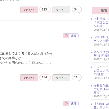
123
34
それな！
うーん…
新着
木村拓哉、S
「余計なこ
ン心理
2025年11月
SixTO
ナツアー開
2025年11月
キンプリとN
に配慮してよく考える人だと思うから
勢“復活”
までの経緯とか、
2025年11月
ったかを明らかにしてほしいな。。。
旧ジャニー
企業コンサル
の“課題”
154
16
それな！
うーん…
2025年11月
松村北斗主
でも受け入
変点”
2025年10月
【START
数」ランキン