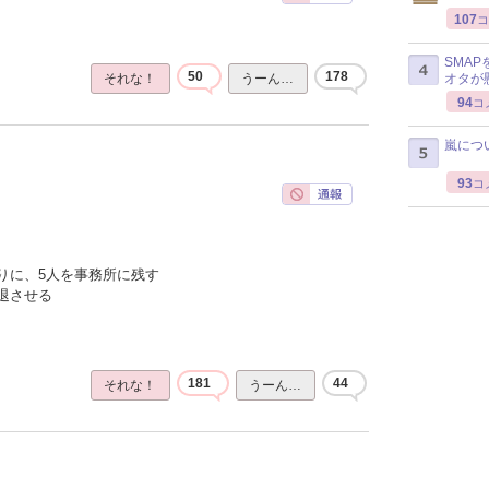
107
コ
SMA
50
178
オタが
それな！
うーん…
94
コ
嵐につ
93
コ
りに、5人を事務所に残す
退させる
181
44
それな！
うーん…