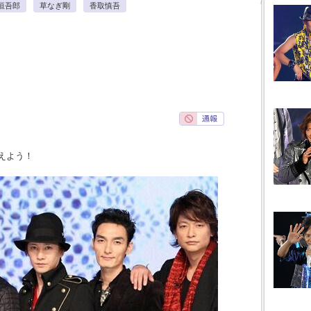
垣吾郎
草なぎ剛
香取慎吾
えよう！