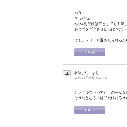
>>9
そうだね。
5人体制だけは何としても固持
あとゴタゴタさせた人はペナル
でも、メリー引退させられるか
名無しだＪ
より
11
2016年1月14日 8:20 PM
シングル買うっていうのみんな
そうだと思うのは私だけだろう