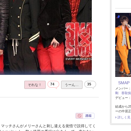
SMAP
74
35
それな！
うーん…
メンバー
剛
香取慎
デビュー：1
結成から2
ーの中居
詳しく見
、マッチさんがメリーさんと刺し違える覚悟で説得してく