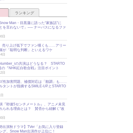
ランキング
now Man・目黒蓮に語った“家族話”に
とを言わないで」── ナーバスになるファ
30日
NES、売り上げ低下でファン嘆くも……アリー
催が「聡明な判断」といえるワケ
14日
umber_iの共演はどうなる？ STARTO
報道の『NHK紅白歌合戦』注目ポイント
12日
ズ性加害問題、補償対応は「順調」も……
タントが指摘するSMILE-UP.とSTARTO
1日
演『秒速5センチメートル』、アニメ未見
れられる理由とは？ 賛否から紐解く“改
30日
O勢出演秋ドラマ】TVer「お気に入り登録
グ、Snow Man出演作が上位に！