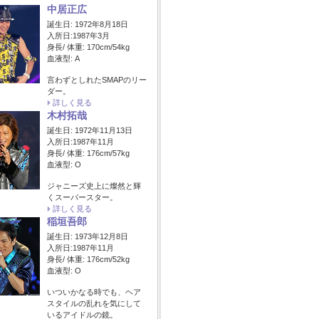
中居正広
誕生日: 1972年8月18日
入所日:1987年3月
身長/ 体重: 170cm/54kg
血液型: A
言わずとしれたSMAPのリー
ダー。
詳しく見る
木村拓哉
誕生日: 1972年11月13日
入所日:1987年11月
身長/ 体重: 176cm/57kg
血液型: O
ジャニーズ史上に燦然と輝
くスーパースター。
詳しく見る
稲垣吾郎
誕生日: 1973年12月8日
入所日:1987年11月
身長/ 体重: 176cm/52kg
血液型: O
いついかなる時でも、ヘア
スタイルの乱れを気にして
いるアイドルの鏡。