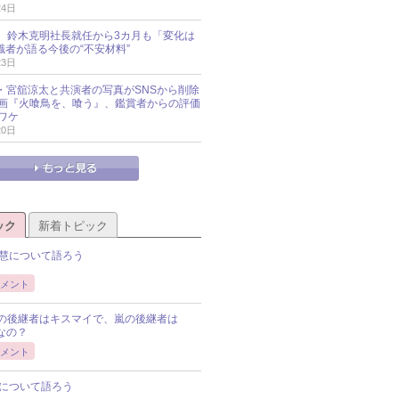
24日
O社、鈴木克明社長就任から3カ月も「変化は
識者が語る今後の“不安材料”
23日
an・宮舘涼太と共演者の写真がSNSから削除
 映画『火喰鳥を、喰う』、鑑賞者からの評価
ワケ
20日
ック
新着トピック
慧について語ろう
メント
Pの後継者はキスマイで、嵐の後継者は
Pなの？
メント
について語ろう