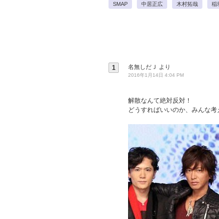
SMAP
中居正広
木村拓哉
稲
名無しだＪ
より
1
2016年1月14日 4:04 PM
解散なんて絶対反対！
どうすればいいのか、みんな考