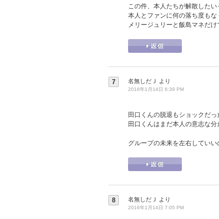
この件、本人たちが解散したい
本人とファンに何の落ち度もな
メリージュリーと飯島マネだけ
名無しだＪ
より
7
2016年1月14日 6:39 PM
田口くんの脱退もショックだっ
田口くんはまだ本人の意志な分
グループの未来を左右していい
名無しだＪ
より
8
2016年1月14日 7:05 PM