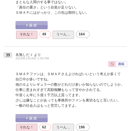
まともな人間のする事ではない。
「責任の重さ」という自覚が足りない。
ＳＭＡＰにはがっかり、この先は期待しない。
それな！
49
うーん…
164
名無しだＪ
より
39
2016年1月19日 1:50 PM
ＳＭＡＰファンは、ＳＭＡＰさえよければいいという考えが多くて
自己中が多いですね。
他のＧよりレギュラーの数がどれだけ多いか知らないのでしようか。
仕事に恵まれすぎて高額報酬もらって甘やかされてる。
中居くん年に５億１千万以上貰ってます。
少しは嫌なことがあっても事務所やファンを裏切るなと言いたい。
一般の社会人はもっと苦労してますよ。
それな！
62
うーん…
196