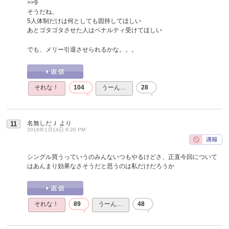
>>9
そうだね。
5人体制だけは何としても固持してほしい
あとゴタゴタさせた人はペナルティ受けてほしい
でも、メリー引退させられるかな。。。
それな！
104
うーん…
28
名無しだＪ
より
11
2016年1月14日 8:20 PM
シングル買うっていうのみんないつもやるけどさ、正直今回について
はあんまり効果なさそうだと思うのは私だけだろうか
それな！
89
うーん…
48