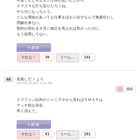
中居くんとキムタクが仲が悪いんだから
スマスマも打ち切りだろうね。
やらせになっちゃう。
どんな理由があっても仕事をほおり出すなんて無責任だし
理解出来ない。
契約が切れる９月に独立を考えれば良かったのに。
もう信用してない。
それな！
39
うーん…
141
名無しだＪ
より
44
2016年1月20日 1:21 PM
スマファン以外のジャニヲタから見ればＳＭＡＰは
マッチ的な存在。
早く消えて。
それな！
43
うーん…
191