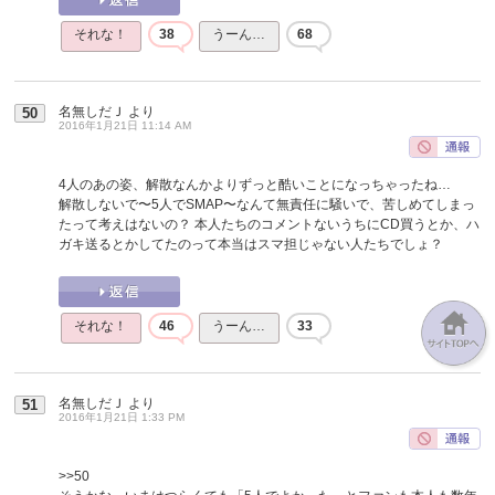
それな！
38
うーん…
68
名無しだＪ
より
50
2016年1月21日 11:14 AM
4人のあの姿、解散なんかよりずっと酷いことになっちゃったね…
解散しないで〜5人でSMAP〜なんて無責任に騒いで、苦しめてしまっ
たって考えはないの？ 本人たちのコメントないうちにCD買うとか、ハ
ガキ送るとかしてたのって本当はスマ担じゃない人たちでしょ？
それな！
46
うーん…
33
名無しだＪ
より
51
2016年1月21日 1:33 PM
>>50