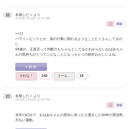
名無しだＪ
より
22
2016年1月16日 10:37 AM
>>21
パラリンピックとか、国の行事に関わるようなことたくさんしてるの
に
89歳の、正直言って判断力もちゃんとしてるかわからないおばあちゃ
んの気持ちひとつでこんなことになっちゃうの絶対おかしいよね
それな！
248
うーん…
18
名無しだＪ
より
23
2016年1月16日 12:52 PM
去年の紅白で、おばあちゃんの意向に添った人選をしたNHKの受信料
不払い運動。