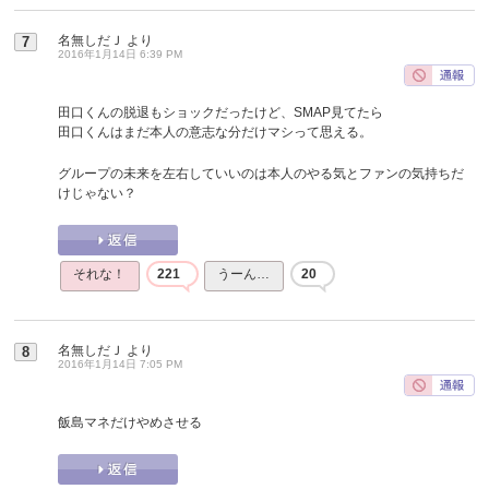
名無しだＪ
より
7
2016年1月14日 6:39 PM
田口くんの脱退もショックだったけど、SMAP見てたら
田口くんはまだ本人の意志な分だけマシって思える。
グループの未来を左右していいのは本人のやる気とファンの気持ちだ
けじゃない？
それな！
221
うーん…
20
名無しだＪ
より
8
2016年1月14日 7:05 PM
飯島マネだけやめさせる