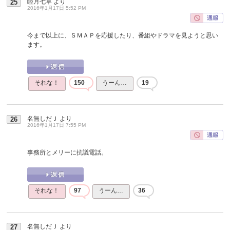
睦月七草
より
25
2016年1月17日 5:52 PM
今まで以上に、ＳＭＡＰを応援したり、番組やドラマを見ようと思い
ます。
それな！
150
うーん…
19
名無しだＪ
より
26
2016年1月17日 7:55 PM
事務所とメリーに抗議電話。
それな！
97
うーん…
36
名無しだＪ
より
27