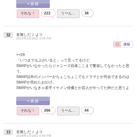
それな！
222
うーん…
38
名無しだＪ
より
32
2016年1月18日 3:35 PM
>>29
「いつまでも上がいると」って言ってるけど、
SMAPがいなかったらジャニーズ自体ここまで繁栄してなかったと思
う。
SMAP以外のメンバーがちょこちょこでもドラマとか司会できるのは
SMAPが売れたおかげ。
SMAPがいなきゃ若手イケメン俳優とか芸人がやってた枠だと思うよ
それな！
266
うーん…
44
名無しだＪ
より
33
2016年1月18日 6:56 PM