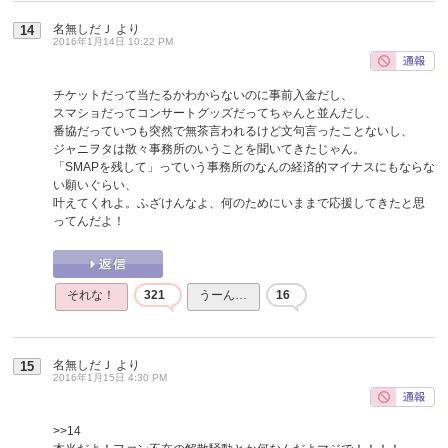
名無しだＪ
より
14
2016年1月14日 10:22 PM
チケットだって当たるかわからないのに事前入金だし、
スマショだってコンサートグッズだってちゃんと並んだし、
番協だっていつも突然で無茶言われるけど文句言ったことないし、
ジャニヲタは散々事務所のいうことを聞いてきたじゃん。
「SMAPを残して」っていう事務所のなんの経済的マイナスにもならな
い願いぐらい、
叶えてくれよ。ふざけんなよ、何のためにいままで応援してきたと思
ってんだよ！
それな！
321
うーん…
16
名無しだＪ
より
15
2016年1月15日 4:30 PM
>>14