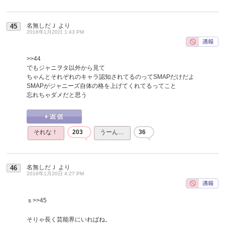
名無しだＪ
より
45
2016年1月20日 1:43 PM
>>44
でもジャニヲタ以外から見て
ちゃんとそれぞれのキャラ認知されてるのってSMAPだけだよ
SMAPがジャニーズ自体の格を上げてくれてるってこと
忘れちゃダメだと思う
それな！
203
うーん…
36
名無しだＪ
より
46
2016年1月20日 4:27 PM
ｓ
>>45
そりゃ長く芸能界にいればね。