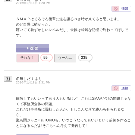
2016年1月18日 1:20 PM
ＳＭＡＰはそろそろ後輩に道を譲るべき時が来てると思います。
のど自慢は酷かった。
聴いてて恥ずかしいレベルだし、最後は綺麗な記憶で終わってほしで
す。
それな！
55
うーん…
235
名無しだＪ
より
31
2016年1月18日 2:31 PM
解散してもいいって言う人もいるけど、これはSMAPだけの問題じゃな
くて事務所全体の問題。
これだけ事務所に貢献した人が、もしこんな形で終わらせられるな
ら、
嵐も関ジャニ∞もTOKIOも、いつこうなってもいいという前例を作るこ
とになるんだよ!そこらへん考えて発言して!