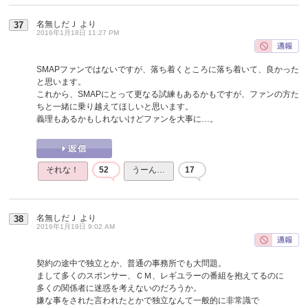
名無しだＪ
より
37
2016年1月18日 11:27 PM
SMAPファンではないですが、落ち着くところに落ち着いて、良かった
と思います。
これから、SMAPにとって更なる試練もあるかもですが、ファンの方た
ちと一緒に乗り越えてほしいと思います。
義理もあるかもしれないけどファンを大事に…。
それな！
52
うーん…
17
名無しだＪ
より
38
2016年1月19日 9:02 AM
契約の途中で独立とか、普通の事務所でも大問題。
まして多くのスポンサー、ＣＭ、レギユラーの番組を抱えてるのに
多くの関係者に迷惑を考えないのだろうか。
嫌な事をされた言われたとかで独立なんて一般的に非常識で