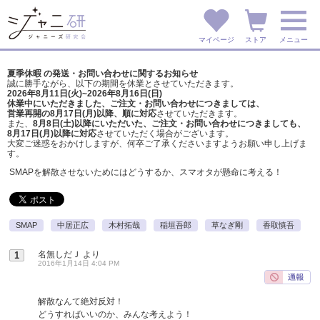
マイページ
ストア
メニュー
夏季休暇 の発送・お問い合わせに関するお知らせ
誠に勝手ながら、以下の期間を休業とさせていただきます。
2026年8月11日(火)~2026年8月16日(日)
休業中にいただきました、ご注文・お問い合わせにつきましては、
営業再開の8月17日(月)以降、順に対応
させていただきます。
また、
8月8日(土)以降にいただいた、ご注文・
お問い合わせにつきましても、
8月17日(月)以降に対応
させていただく場合がございます。
大変ご迷惑をおかけしますが、
何卒ご了承くださいますようお願い申し上げま
す。
SMAPを解散させないためにはどうするか、スマオタが懸命に考える！
SMAP
中居正広
木村拓哉
稲垣吾郎
草なぎ剛
香取慎吾
名無しだＪ
より
1
2016年1月14日 4:04 PM
解散なんて絶対反対！
どうすればいいのか、みんな考えよう！