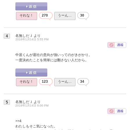
それな！
270
うーん…
30
名無しだＪ
より
4
2016年1月14日 5:55 PM
中居くんが退社の意向が強いってのがきがかり。
一度決めたことを簡単には翻さない人だから。
それな！
123
うーん…
34
名無しだＪ
より
5
2016年1月14日 6:00 PM
>>4
わたしもそこ気になった。