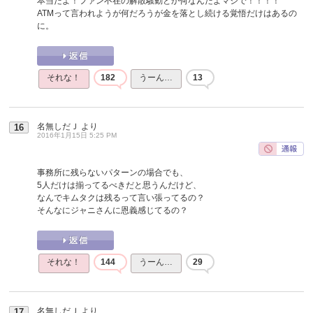
本当だよ！ファン不在の解散騒動とか何なんだよマジで！！！！
ATMって言われようが何だろうが金を落とし続ける覚悟だけはあるの
に。
それな！
182
うーん…
13
名無しだＪ
より
16
2016年1月15日 5:25 PM
事務所に残らないパターンの場合でも、
5人だけは揃ってるべきだと思うんだけど、
なんでキムタクは残るって言い張ってるの？
そんなにジャニさんに恩義感じてるの？
それな！
144
うーん…
29
名無しだＪ
より
17