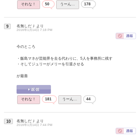
それな！
50
うーん…
178
名無しだＪ
より
9
2016年1月14日 7:18 PM
今のところ
・飯島マネが芸能界を去る代わりに、5人を事務所に残す
・そしてジュリーがメリーを引退させる
が最善
それな！
181
うーん…
44
名無しだＪ
より
10
2016年1月14日 7:44 PM