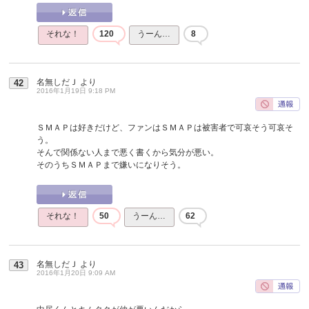
それな！
120
うーん…
8
名無しだＪ
より
42
2016年1月19日 9:18 PM
ＳＭＡＰは好きだけど、ファンはＳＭＡＰは被害者で可哀そう可哀そ
う。
そんで関係ない人まで悪く書くから気分が悪い。
そのうちＳＭＡＰまで嫌いになりそう。
それな！
50
うーん…
62
名無しだＪ
より
43
2016年1月20日 9:09 AM