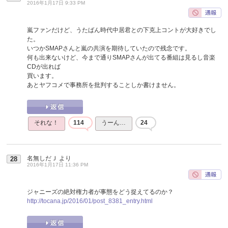
2016年1月17日 9:33 PM
嵐ファンだけど、うたばん時代中居君との下克上コントが大好きでし
た。
いつかSMAPさんと嵐の共演を期待していたので残念です。
何も出来ないけど、今まで通りSMAPさんが出てる番組は見るし音楽
CDが出れば
買います。
あとヤフコメで事務所を批判することしか書けません。
それな！
114
うーん…
24
名無しだＪ
より
28
2016年1月17日 11:36 PM
ジャニーズの絶対権力者が事態をどう捉えてるのか？
http://tocana.jp/2016/01/post_8381_entry.html