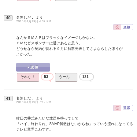
名無しだＪ
より
40
2016年1月19日 4:32 PM
なんかＳＭＡＰはブラックなイメージしかない。
ＣＭなどスポンサーは避けあると思う。
どうせなら契約が切れる９月に解散発表してさよならしたほうが
よかった。
それな！
53
うーん…
131
名無しだＪ
より
41
2016年1月19日 7:12 PM
昨日の葬式みたいな放送を持ってして
「ハイ、終わりね、SMAP解散はないからね」っていう流れになってる
テレビ業界こわすぎ。