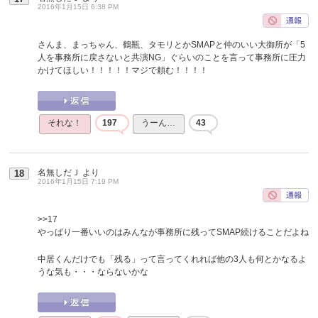
2016年1月15日 6:38 PM
さんま、まっちゃん、鶴瓶、タモリとかSMAPと仲のいい大御所が「5
人を事務所に戻さないと共演NG」ぐらいのことを言って事務所に圧力
かけてほしい！！！！！マジで頼む！！！！
それな！
197
うーん…
43
名無しだＪ
より
18
2016年1月15日 7:19 PM
>>17
やっぱり一番いいのはみんなが事務所に残ってSMAP続けることだよね
中居くんだけでも「残る」って言ってくれれば他の3人も何とかなるよ
うな気も・・・ならないかな