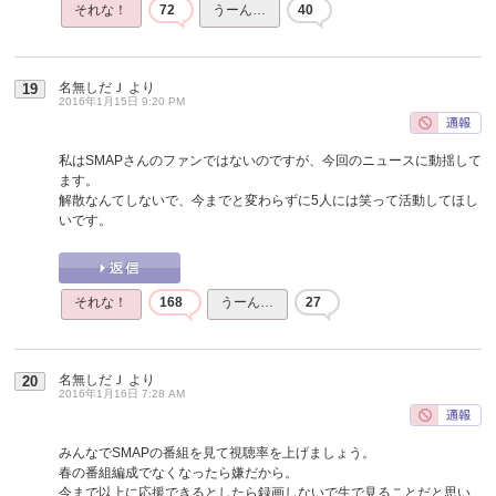
それな！
72
うーん…
40
名無しだＪ
より
19
2016年1月15日 9:20 PM
私はSMAPさんのファンではないのですが、今回のニュースに動揺して
ます。
解散なんてしないで、今までと変わらずに5人には笑って活動してほし
いです。
それな！
168
うーん…
27
名無しだＪ
より
20
2016年1月16日 7:28 AM
みんなでSMAPの番組を見て視聴率を上げましょう。
春の番組編成でなくなったら嫌だから。
今まで以上に応援できるとしたら録画しないで生で見ることだと思い