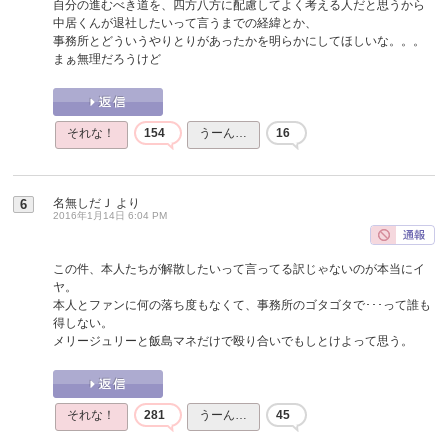
自分の進むべき道を、四方八方に配慮してよく考える人だと思うから
中居くんが退社したいって言うまでの経緯とか、
事務所とどういうやりとりがあったかを明らかにしてほしいな。。。
まぁ無理だろうけど
それな！
154
うーん…
16
名無しだＪ
より
6
2016年1月14日 6:04 PM
この件、本人たちが解散したいって言ってる訳じゃないのが本当にイ
ヤ。
本人とファンに何の落ち度もなくて、事務所のゴタゴタで･･･って誰も
得しない。
メリージュリーと飯島マネだけで殴り合いでもしとけよって思う。
それな！
281
うーん…
45