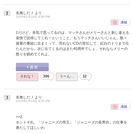
名無しだＪ
より
2
2016年1月14日 4:06 PM
1だけど、本気で思ってるのは、マッチさんがメリーさんと刺し違える
覚悟で説得してくれ！ということ。もうマッチさんいいじゃん。散々
後輩の番組に出まくって、売れないCDの宣伝して、紅白のトリまで出
たんだから。次に出てくるのはまた40周年でしょ。それならメリーの
怒りを鎮めてくれよ。
それな！
306
うーん…
32
名無しだＪ
より
3
2016年1月14日 5:26 PM
>>2
ホントそれ。「ジャニーズの帝王」「ジャニーズの長男坊」の仕事を
果たしてほしいわ