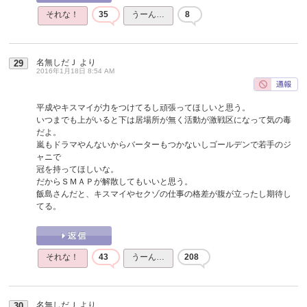
それな！
35
うーん…
8
名無しだＪ
より
29
2016年1月18日 8:54 AM
平成やキスマイが力をつけてるし頑張ってほしいと思う。
いつまでも上がいると下は居場所が無く活動が激戦区になって気の毒
だよ。
嵐もドラマやんないからバーターもつかないしゴールデンで若手のジ
ャニで
冠を持ってほしいな。
だからＳＭＡＰが解散してもいいと思う。
飯島さんだと、キスマイやセクゾの仕事の格差が腹が立ったし期待し
てる。
それな！
43
うーん…
208
名無しだＪ
より
30