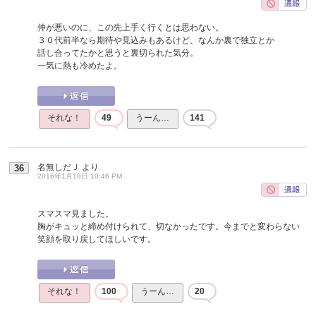
仲が悪いのに、この先上手く行くとは思わない。
３０代前半なら期待や見込みもあるけど、なんか裏で独立とか
話し合ってたかと思うと裏切られた気分。
一気に熱も冷めたよ。
それな！
49
うーん…
141
名無しだＪ
より
36
2016年1月18日 10:46 PM
スマスマ見ました。
胸がキュッと締め付けられて、切なかったです。今までと変わらない
笑顔を取り戻してほしいです。
それな！
100
うーん…
20