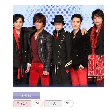
それな！
74
うーん…
35