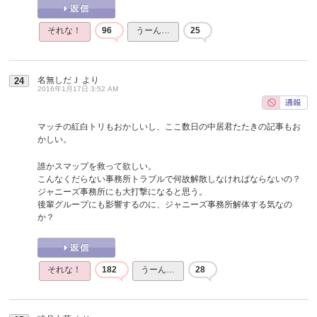
それな！
96
うーん…
25
名無しだＪ
より
24
2016年1月17日 3:52 AM
マッチの紅白トリもおかしいし、ここ数日の中居君たたきの記事もお
かしい。
誰かスマップを救って欲しい。
こんなくだらない事務所トラブルで何故解散しなければならないの？
ジャニーズ事務所にも大打撃になると思う。
後輩グループにも影響するのに、ジャニーズ事務所解体する気なの
か？
それな！
182
うーん…
28