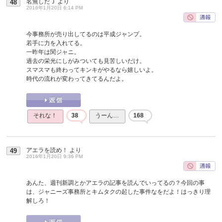
名無しだＪ
より
48
2016年1月20日 6:14 PM
今事務所が売り出してるのは平成ジャンプ。
若手に力を入れてる。
一昨年は関ジャニ。
過去の栄光にしがみついても見苦しいだけ。
スマスマも終わってキンキがやるなら嬉しいよ。
時代の流れが変わってきてるんだよ。
それな！
38
うーん…
168
アエラを読め！
より
49
2016年1月20日 9:36 PM
あんた、週刊新調とかアエラの記事を読んでいってるの？今回の事
は、ジャニーズ事務所とキムタクの起した事件なをだよ！はっきり理
解しろ！