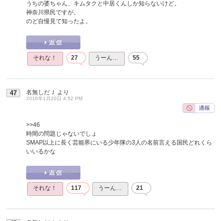
うちの婆ちゃん、キムタクと中居くんしか知らないけど。
神奈川県民ですが。
のど自慢見て知ったよ。
それな！
27
うーん…
55
名無しだＪ
より
47
2016年1月20日 4:52 PM
>>46
時間の問題じゃないでしょ
SMAP以上に長く芸能界にいる少年隊の3人の名前言える国民どれくら
いいるかな
それな！
117
うーん…
21