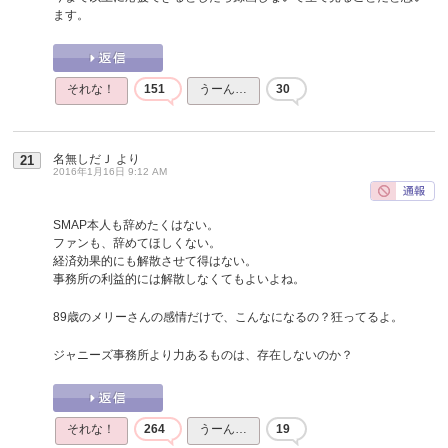
ます。
それな！
151
うーん…
30
名無しだＪ
より
21
2016年1月16日 9:12 AM
SMAP本人も辞めたくはない。
ファンも、辞めてほしくない。
経済効果的にも解散させて得はない。
事務所の利益的には解散しなくてもよいよね。
89歳のメリーさんの感情だけで、こんなになるの？狂ってるよ。
ジャニーズ事務所より力あるものは、存在しないのか？
それな！
264
うーん…
19