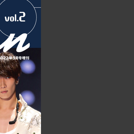
 vol.2 岩本照・宮舘涼太・渡辺翔太