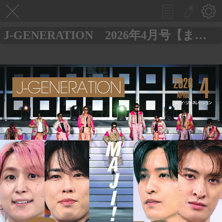
J-GENERATION 2026年4月号【まるごと1冊大特集!!】Snow Man MAJI！