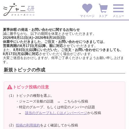
マイページ
ストア
メニュー
夏季休暇 の発送・お問い合わせに関するお知らせ
誠に勝手ながら、以下の期間を休業とさせていただきます。
2026年8月11日(火)~2026年8月16日(日)
休業中にいただきました、ご注文・お問い合わせにつきましては、
営業再開の8月17日(月)以降、順に対応
させていただきます。
また、
8月8日(土)以降にいただいた、ご注文・
お問い合わせにつきましても、
8月17日(月)以降に対応
させていただく場合がございます。
大変ご迷惑をおかけしますが、
何卒ご了承くださいますようお願い申し上げま
す。
新規トピックの作成
トピック投稿の注意
（1）トピックの種類を選ぶ。
・ジャニーズ全般の話題 → こちらから投稿
・特定のグループ、もしくは特定のメンバーの話題
→
該当のグループもしくはメンバーページ
から投稿
（2）
投稿の利用規約
をよく確認してから投稿