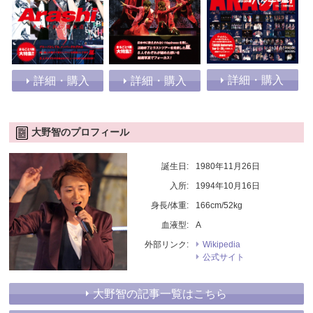
詳細・購入
詳細・購入
詳細・購入
大野智のプロフィール
誕生日:
1980年11月26日
入所:
1994年10月16日
身長/体重:
166cm/52kg
血液型:
A
外部リンク:
Wikipedia
公式サイト
大野智の記事一覧はこちら