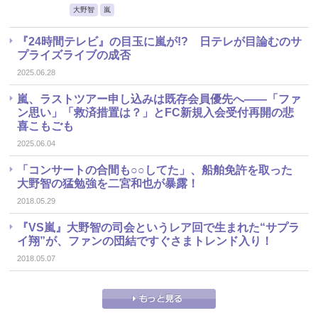
大野智
嵐
『24時間テレビ』の目玉に嵐が!? 日テレが目論むのサ
プライズライブの成否
2025.06.28
嵐、ラストツアー申し込みは既存会員優先へ――「ファ
ン思い」「救済措置は？」とFC新規入会受付再開の悲
喜こもごも
2025.06.04
「コンサートの合間も○○してた」、船舶免許を取った
大野智の猛勉強を二宮和也が暴露！
2018.05.29
『VS嵐』大野智の司会というレア回で生まれた“サプラ
イ翔”が、ファンの団結ですぐさまトレンド入り！
2018.05.07