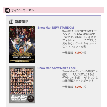
サイゾーウーマン
新着商品
Snow Man NEW STARDOM
9人の絆を見せつけた5大ドー
ムツアー「Snow Man Dome
Tour 2025-2026 ON」を徹底
フォトレポート！ ここでしか
見られないクール＆キュート
なソロショットも要...
一般書籍 :
¥1600
+税
Snow Man Snow Man's Face
Snow Manメンバーの笑顔に大
接近！ 9人の“顔”だけを全
450ショット超コレクションし
た保存版フォトレポート！
一般書籍 :
¥1400
+税