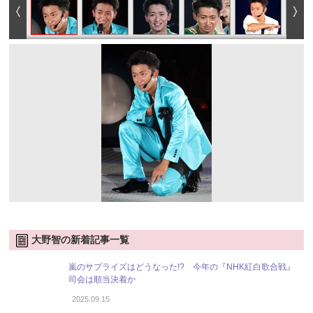
大野智の新着記事一覧
嵐のサプライズはどうなった!? 今年の『NHK紅白歌合戦』
司会は順当決着か
2025.09.15