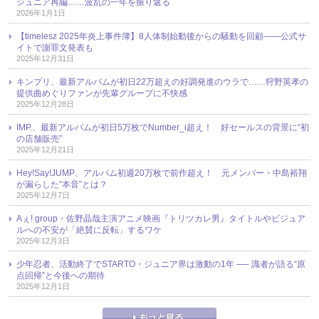
ジュニア再編……波乱の一年を振り返る
2026年1月1日
【timelesz 2025年炎上事件簿】8人体制始動後からの騒動を回顧――公式サ
イトで謝罪文発表も
2025年12月31日
キンプリ、最新アルバムが初日22万超えの好調発進のウラで……狩野英孝の
提供曲めぐりファンが先輩グループに不快感
2025年12月28日
IMP.、最新アルバムが初日5万枚でNumber_i超え！ 好セールスの背景に“初
の店舗販売”
2025年12月21日
Hey!Say!JUMP、アルバム初週20万枚で前作超え！ 元メンバー・中島裕翔
が漏らした“本音”とは？
2025年12月7日
Aぇ! group・佐野晶哉主演アニメ映画『トリツカレ男』タイトルやビジュア
ルへの不安が「絶賛に反転」するワケ
2025年12月3日
少年忍者、活動終了でSTARTO・ジュニア界は激動の1年 ── 識者が語る“原
点回帰”と今後への期待
2025年12月1日