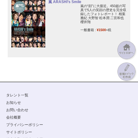
嵐 ARASHI’s Smile
嵐の“顔”に大接近。450超の写
真で5人の笑顔の歴史を完全収
録したフォトレポート！ 相葉
雅紀 大野智 松本潤 二宮和也
櫻井翔
一般書籍 :
¥1500
+税
タレント一覧
お知らせ
お問い合わせ
会社概要
プライバシーポリシー
サイトポリシー