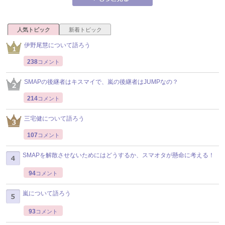
人気トピック
新着トピック
伊野尾慧について語ろう
238
コメント
SMAPの後継者はキスマイで、嵐の後継者はJUMPなの？
214
コメント
三宅健について語ろう
107
コメント
SMAPを解散させないためにはどうするか、スマオタが懸命に考える！
94
コメント
嵐について語ろう
93
コメント