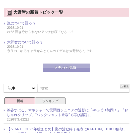
大野智の新着トピック一覧
嵐について語ろう
2015.10.01
>>65 聞き分けられないアンチは寝てなさい？
大野智について語ろう
2015.10.01
奈良の、ゆるキャラせんとくんのモデルは大野智さんです。
新着
ランキング
渋谷すばる、マネジャーで元関西ジュニアの近影に「やっぱり菊岡！」『お
しゃれクリップ』“バックショット登場”で再び話題に
2026年3月22日
【STARTO 2025年総まとめ】嵐の活動終了発表にKAT-TUN、TOKIO解散、