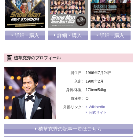
詳細・購入
詳細・購入
詳細・購入
植草克秀のプロフィール
誕生日:
1966年7月24日
入所:
1980年2月
身長/体重:
170cm/54kg
血液型:
O
外部リンク:
Wikipedia
公式サイト
植草克秀の記事一覧はこちら