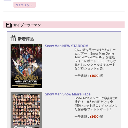
93
コメント
サイゾーウーマン
新着商品
Snow Man NEW STARDOM
9人の絆を見せつけた5大ドー
ムツアー「Snow Man Dome
Tour 2025-2026 ON」を徹底
フォトレポート！ ここでしか
見られないクール＆キュート
なソロショットも要...
一般書籍 :
¥1600
+税
Snow Man Snow Man's Face
Snow Manメンバーの笑顔に大
接近！ 9人の“顔”だけを全
450ショット超コレクションし
た保存版フォトレポート！
一般書籍 :
¥1400
+税