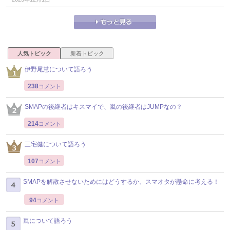
人気トピック
新着トピック
伊野尾慧について語ろう
238
コメント
SMAPの後継者はキスマイで、嵐の後継者はJUMPなの？
214
コメント
三宅健について語ろう
107
コメント
SMAPを解散させないためにはどうするか、スマオタが懸命に考える！
94
コメント
嵐について語ろう