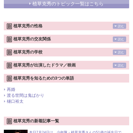
植草克秀のトピック一覧はこちら
植草克秀の性格
読む
植草克秀の交友関係
読む
植草克秀の学校
読む
植草克秀が出演したドラマ／映画
読む
植草克秀を知るための3つの単語
再婚
渡る世間は鬼ばかり
樋口裕太
植草克秀の新着記事一覧
本日7月24日は、少年隊・植草克秀さんの51歳の誕生日で