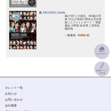
嵐 ARASHI’s Smile
嵐の“顔”に大接近。450超の写
真で5人の笑顔の歴史を完全収
録したフォトレポート！ 相葉
雅紀 大野智 松本潤 二宮和也
櫻井翔
一般書籍 :
¥1500
+税
タレント一覧
お知らせ
お問い合わせ
会社概要