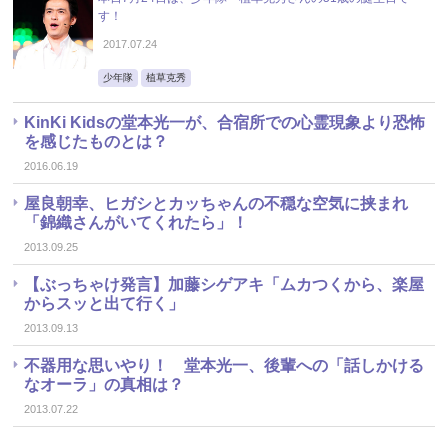
す！
2017.07.24
少年隊
植草克秀
KinKi Kidsの堂本光一が、合宿所での心霊現象より恐怖
を感じたものとは？
2016.06.19
屋良朝幸、ヒガシとカッちゃんの不穏な空気に挟まれ
「錦織さんがいてくれたら」！
2013.09.25
【ぶっちゃけ発言】加藤シゲアキ「ムカつくから、楽屋
からスッと出て行く」
2013.09.13
不器用な思いやり！ 堂本光一、後輩への「話しかける
なオーラ」の真相は？
2013.07.22