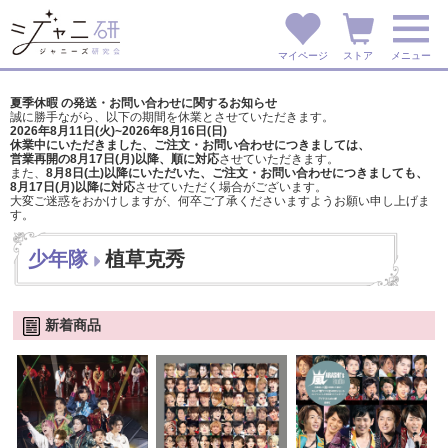
マイページ
ストア
メニュー
夏季休暇 の発送・お問い合わせに関するお知らせ
誠に勝手ながら、以下の期間を休業とさせていただきます。
2026年8月11日(火)~2026年8月16日(日)
休業中にいただきました、ご注文・お問い合わせにつきましては、
営業再開の8月17日(月)以降、順に対応
させていただきます。
また、
8月8日(土)以降にいただいた、ご注文・
お問い合わせにつきましても、
8月17日(月)以降に対応
させていただく場合がございます。
大変ご迷惑をおかけしますが、
何卒ご了承くださいますようお願い申し上げま
す。
少年隊
植草克秀
新着商品