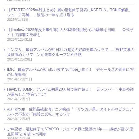
【STARTO 2025年総まとめ】嵐の活動終了発表にKAT-TUN、TOKIO解散、
ジュニア再編……波乱の一年を振り返る
2026年1月1日
【timelesz 2025年炎上事件簿】8人体制始動後からの騒動を回顧――公式サ
イトで謝罪文発表も
2025年12月31日
キンプリ、最新アルバムが初日22万超えの好調発進のウラで……狩野英孝の
提供曲めぐりファンが先輩グループに不快感
2025年12月28日
IMP.、最新アルバムが初日5万枚でNumber_i超え！ 好セールスの背景に“初
の店舗販売”
2025年12月21日
Hey!Say!JUMP、アルバム初週20万枚で前作超え！ 元メンバー・中島裕翔
が漏らした“本音”とは？
2025年12月7日
Aぇ! group・佐野晶哉主演アニメ映画『トリツカレ男』タイトルやビジュア
ルへの不安が「絶賛に反転」するワケ
2025年12月3日
少年忍者、活動終了でSTARTO・ジュニア界は激動の1年 ── 識者が語る“原
点回帰”と今後への期待
2025年12月1日