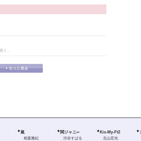
う思う…
嵐
関ジャニ∞
Kis-My-Ft2
相葉雅紀
渋谷すばる
北山宏光