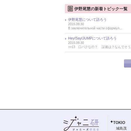
伊野尾慧の新着トピック一覧
伊野尾慧について語ろう
2015.09.30
В заключительной части сформул…
Hey!Say!JUMPについて語ろう
2015.09.30
>>13 口パクなの？ 証拠は？なんでそ
TOKIO
城島茂