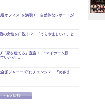
慧、“快適オフィス”を満喫！ 自然体なレポートが
、84歳の女性を口説く!? 「うらやましい！」と
慧、再び「家を建てる」宣言！ “マイホーム願
けていたが……
慧、“社会派ジャニーズ”にチェンジ？ 『めざま