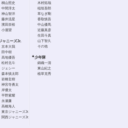
桐山照史
木村拓哉
中間淳太
稲垣吾郎
神山智洋
草なぎ剛
藤井流星
香取慎吾
濱田崇裕
中山優馬
小瀧望
近藤真彦
生田斗真
ジャニーズJr.
山下智久
その他
京本大我
田中樹
少年隊
高地優吾
松村北斗
錦織一清
ジェシー
東山紀之
森本慎太郎
植草克秀
岩橋玄樹
神宮寺勇太
岸優太
平野紫耀
永瀬廉
高橋海人
東京ジャニーズJr.
関西ジャニーズJr.