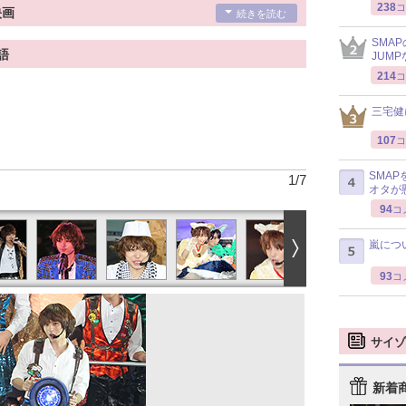
238
コ
映画
続きを読む
SMA
語
JUM
214
コ
三宅健
107
コ
SMA
1
/
7
オタが
94
コ
嵐につ
93
コ
サイゾ
新着