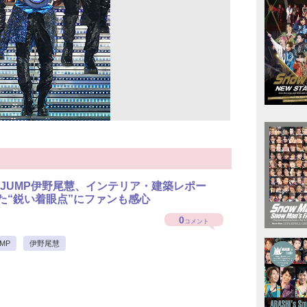
ay!JUMP伊野尾慧、インテリア・建築レポー
た“鋭い着眼点”にファンも感心
0
コメント
UMP
伊野尾慧