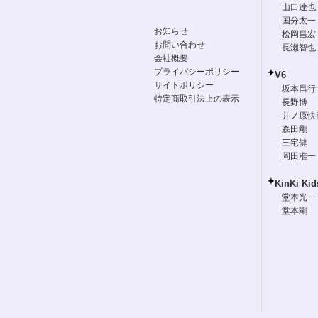
山口達也
国分太一
お知らせ
松岡昌宏
お問い合わせ
長瀬智也
会社概要
プライバシーポリシー
V6
サイトポリシー
坂本昌行
特定商取引法上の表示
長野博
井ノ原快
森田剛
三宅健
岡田准一
KinKi Kid
堂本光一
堂本剛