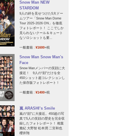
Snow Man NEW
STARDOM
9人の絆を見せつけた5大ドー
ムツアー「Snow Man Dome
Tour 2025-2026 ON」を徹底
フォトレポート！ ここでしか
見られないクール＆キュート
なソロショットも要...
一般書籍 :
¥1600
+税
Snow Man Snow Man's
Face
Snow Manメンバーの笑顔に大
接近！ 9人の“顔”だけを全
450ショット超コレクションし
た保存版フォトレポート！
一般書籍 :
¥1400
+税
嵐 ARASHI’s Smile
嵐の“顔”に大接近。450超の写
真で5人の笑顔の歴史を完全収
録したフォトレポート！ 相葉
雅紀 大野智 松本潤 二宮和也
櫻井翔