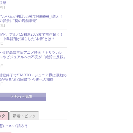
快感
28日
新アルバムが初日5万枚でNumber_i超え！
の背景に“初の店舗販売”
21日
y!JUMP、アルバム初週20万枚で前作超え！
・中島裕翔が漏らした“本音”とは？
7日
oup・佐野晶哉主演アニメ映画『トリツカレ
ルやビジュアルへの不安が「絶賛に反転」
3日
活動終了でSTARTO・ジュニア界は激動の
識者が語る“原点回帰”と今後への期待
1日
ック
新着トピック
慧について語ろう