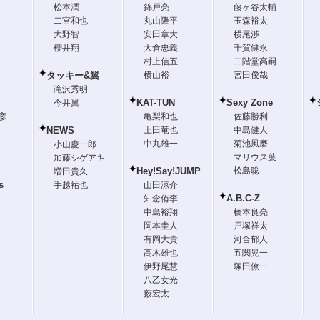
松本潤
錦戸亮
藤ヶ谷太輔
二宮和也
丸山隆平
玉森裕太
大野智
安田章大
横尾渉
櫻井翔
大倉忠義
千賀健永
村上信五
二階堂高嗣
タッキー&翼
横山裕
宮田俊哉
滝沢秀明
KAT-TUN
Sexy Zone
今井翼
彦
亀梨和也
佐藤勝利
NEWS
上田竜也
中島健人
中丸雄一
菊池風磨
小山慶一郎
マリウス葉
加藤シゲアキ
Hey!Say!JUMP
松島聡
増田貴久
s
手越祐也
山田涼介
A.B.C-Z
知念侑李
中島裕翔
橋本良亮
岡本圭人
戸塚祥太
有岡大貴
河合郁人
高木雄也
五関晃一
伊野尾慧
塚田僚一
八乙女光
薮宏太