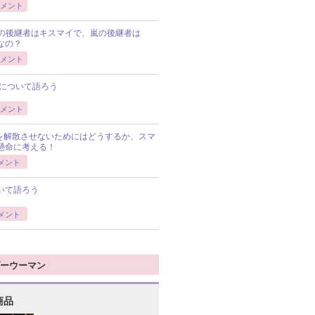
メント
Pの後継者はキスマイで、嵐の後継者は
Pなの？
メント
について語ろう
メント
Pを解散させないためにはどうするか、スマ
懸命に考える！
メント
いて語ろう
メント
ーウーマン
商品