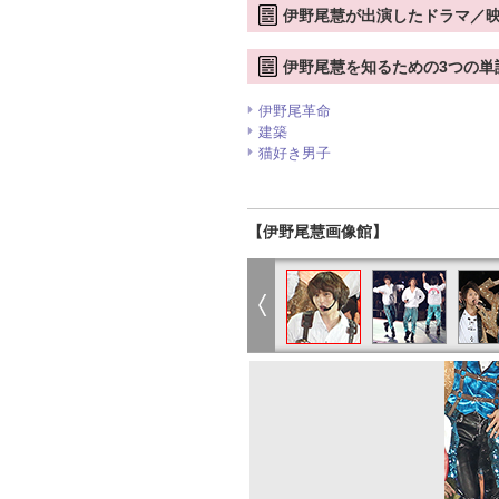
伊野尾慧が出演したドラマ／
伊野尾慧を知るための3つの単
伊野尾革命
建築
猫好き男子
【伊野尾慧画像館】