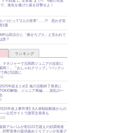
“ドヤ顔嵐”に“女装嵐”まで!? 6枚の写真
で、進化を遂げた嵐を目撃せよ！
idsはいつだって“2人の世界”……!? 思わず笑
真5選
y!JUMP山田涼介に「痩せろブス」と言われて
は誰？
ランキング
、マネジャーで元関西ジュニアの近影に
菊岡！」『おしゃれクリップ』“バックシ
”で再び話題に
2日
O 2025年総まとめ】嵐の活動終了発表に
N、TOKIO解散、ジュニア再編……波乱の一
る
日
esz 2025年炎上事件簿】8人体制始動後からの
――公式サイトで謝罪文発表も
31日
最新アルバムが初日22万超えの好調発進
…狩野英孝の提供曲めぐりファンが先輩グ