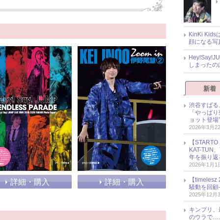
KinKi K
顔になる写
Hey!Sa
しまったの
新着
渋谷すばる
「やっぱり
ョット登場
2026年3月2
【START
KAT-TU
年を振り返
2026年1月1
【timel
詳細・購入
詳細・購入
騒動を回顧
2025年12月
キンプリ、
のウラで…