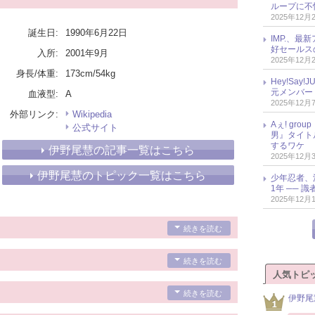
ループに不
2025年12月
誕生日:
1990年6月22日
IMP.、最
好セールス
入所:
2001年9月
2025年12月
身長/体重:
173cm/54kg
Hey!Sa
元メンバー
血液型:
A
2025年12月
外部リンク:
Wikipedia
Aぇ! gr
公式サイト
男』タイト
するワケ
伊野尾慧の記事一覧はこちら
2025年12月
伊野尾慧のトピック一覧はこちら
少年忍者、
1年 ── 
2025年12月
続きを読む
続きを読む
人気トピ
続きを読む
伊野尾