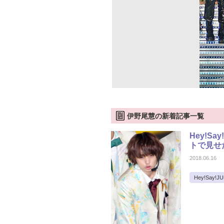
伊野尾慧の新着記事一覧
Hey!S
トで見せ
2018.06.16
Hey!Say!J