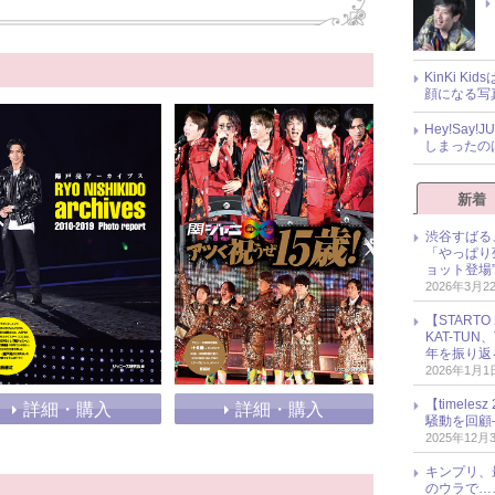
KinKi K
顔になる写
Hey!Sa
しまったの
新着
渋谷すばる
「やっぱり
ョット登場
2026年3月2
【START
KAT-TU
年を振り返
2026年1月1
【timel
詳細・購入
詳細・購入
騒動を回顧
2025年12月
キンプリ、
のウラで…