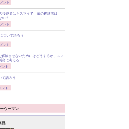
メント
Pの後継者はキスマイで、嵐の後継者は
Pなの？
メント
について語ろう
メント
Pを解散させないためにはどうするか、スマ
懸命に考える！
メント
いて語ろう
メント
ーウーマン
商品