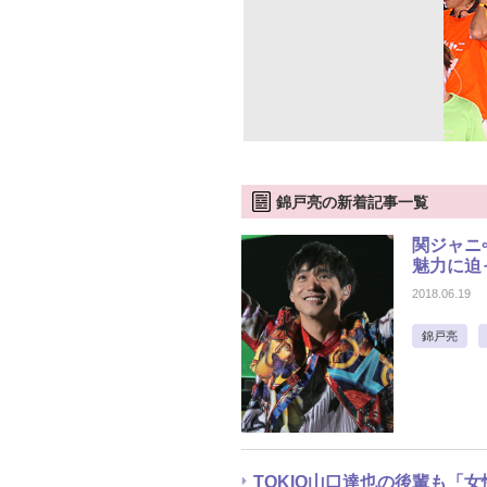
錦戸亮の新着記事一覧
関ジャニ
魅力に迫
2018.06.19
錦戸亮
TOKIO山口達也の後輩も「