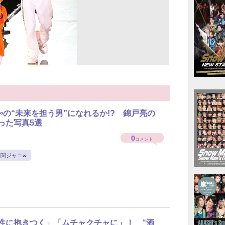
∞の“未来を担う男”になれるか!? 錦戸亮の
った写真5選
0
コメント
関ジャニ∞
女性に抱きつく」「ムチャクチャに」！ “酒