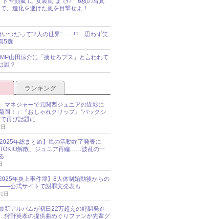
“ドヤ顔嵐”に“女装嵐”まで!? 6枚の写真
で、進化を遂げた嵐を目撃せよ！
idsはいつだって“2人の世界”……!? 思わず笑
真5選
y!JUMP山田涼介に「痩せろブス」と言われて
は誰？
ランキング
、マネジャーで元関西ジュニアの近影に
菊岡！」『おしゃれクリップ』“バックシ
”で再び話題に
2日
O 2025年総まとめ】嵐の活動終了発表に
N、TOKIO解散、ジュニア再編……波乱の一
る
日
esz 2025年炎上事件簿】8人体制始動後からの
――公式サイトで謝罪文発表も
31日
最新アルバムが初日22万超えの好調発進
…狩野英孝の提供曲めぐりファンが先輩グ