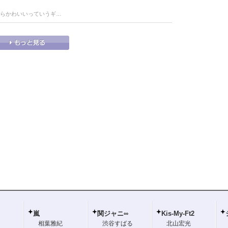
たらかわいいっていうギ…
嵐
関ジャニ∞
Kis-My-Ft2
相葉雅紀
渋谷すばる
北山宏光