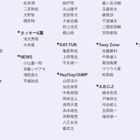
松本潤
錦戸亮
藤ヶ谷太輔
二宮和也
丸山隆平
玉森裕太
大野智
安田章大
横尾渉
櫻井翔
大倉忠義
千賀健永
村上信五
二階堂高嗣
タッキー&翼
横山裕
宮田俊哉
滝沢秀明
KAT-TUN
Sexy Zone
今井翼
彦
亀梨和也
佐藤勝利
NEWS
上田竜也
中島健人
中丸雄一
菊池風磨
小山慶一郎
マリウス葉
加藤シゲアキ
Hey!Say!JUMP
松島聡
増田貴久
s
手越祐也
山田涼介
A.B.C-Z
知念侑李
中島裕翔
橋本良亮
岡本圭人
戸塚祥太
有岡大貴
河合郁人
高木雄也
五関晃一
伊野尾慧
塚田僚一
八乙女光
薮宏太