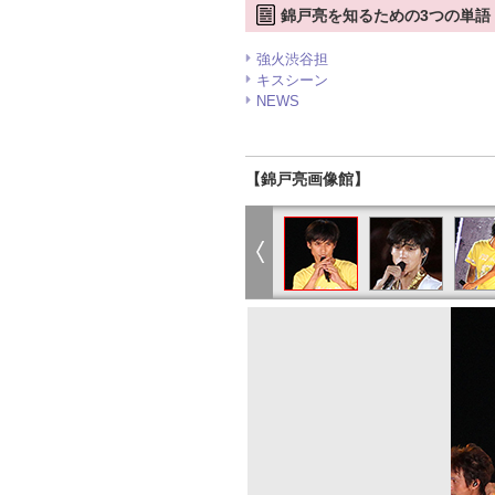
錦戸亮を知るための3つの単語
強火渋谷担
キスシーン
NEWS
【錦戸亮画像館】