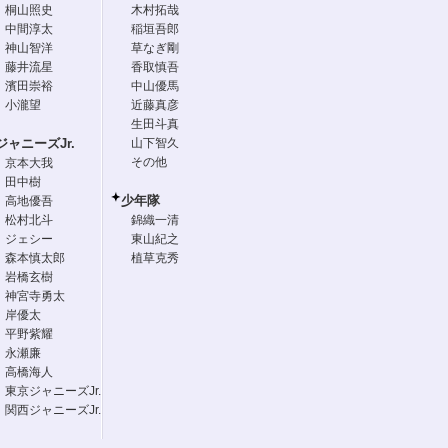
桐山照史
木村拓哉
中間淳太
稲垣吾郎
神山智洋
草なぎ剛
藤井流星
香取慎吾
濱田崇裕
中山優馬
小瀧望
近藤真彦
生田斗真
ジャニーズJr.
山下智久
その他
京本大我
田中樹
少年隊
高地優吾
松村北斗
錦織一清
ジェシー
東山紀之
森本慎太郎
植草克秀
岩橋玄樹
神宮寺勇太
岸優太
平野紫耀
永瀬廉
高橋海人
東京ジャニーズJr.
関西ジャニーズJr.