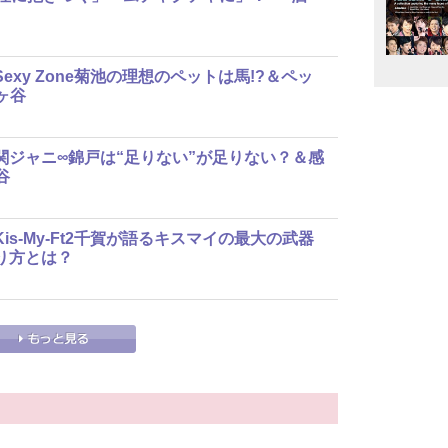
xy Zone菊池の理想のペットは馬!?＆ペッ
藤ヶ谷
関ジャニ∞錦戸は“足りない”が足りない？＆感
谷
s-My-Ft2千賀が語るキスマイの最大の武器
り方とは？