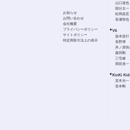
山口達也
国分太一
お知らせ
松岡昌宏
お問い合わせ
長瀬智也
会社概要
プライバシーポリシー
V6
サイトポリシー
坂本昌行
特定商取引法上の表示
長野博
井ノ原快
森田剛
三宅健
岡田准一
KinKi Kid
堂本光一
堂本剛