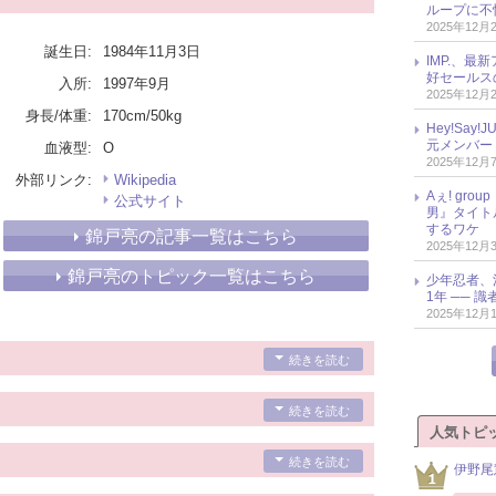
ループに不
2025年12月
誕生日:
1984年11月3日
IMP.、最
好セールス
入所:
1997年9月
2025年12月
身長/体重:
170cm/50kg
Hey!Sa
元メンバー
血液型:
O
2025年12月
外部リンク:
Wikipedia
Aぇ! gr
公式サイト
男』タイト
するワケ
錦戸亮の記事一覧はこちら
2025年12月
錦戸亮のトピック一覧はこちら
少年忍者、
1年 ── 
2025年12月
続きを読む
続きを読む
人気トピ
続きを読む
伊野尾