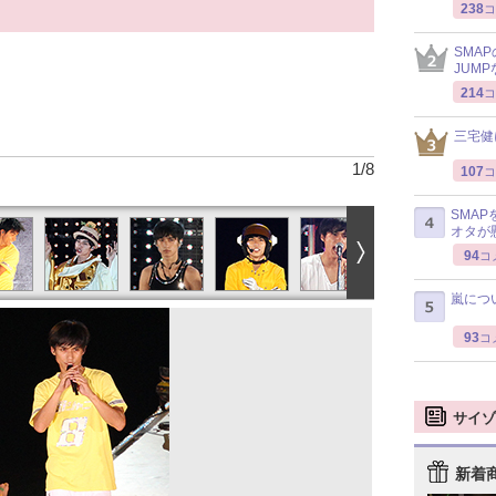
238
コ
SMA
JUM
214
コ
三宅健
1
/
8
107
コ
SMA
オタが
94
コ
嵐につ
93
コ
サイゾ
新着