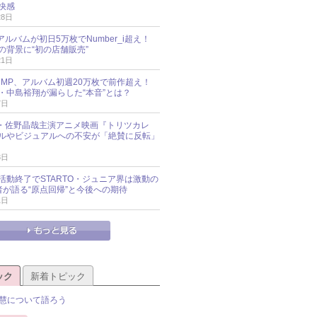
快感
28日
新アルバムが初日5万枚でNumber_i超え！
の背景に“初の店舗販売”
21日
y!JUMP、アルバム初週20万枚で前作超え！
・中島裕翔が漏らした“本音”とは？
7日
oup・佐野晶哉主演アニメ映画『トリツカレ
ルやビジュアルへの不安が「絶賛に反転」
3日
活動終了でSTARTO・ジュニア界は激動の
識者が語る“原点回帰”と今後への期待
1日
ック
新着トピック
慧について語ろう