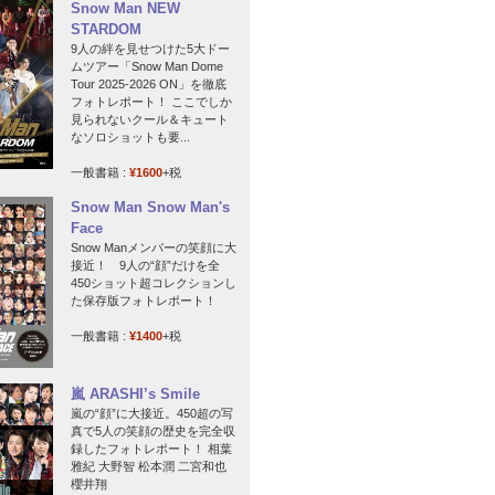
Snow Man NEW
STARDOM
9人の絆を見せつけた5大ドー
ムツアー「Snow Man Dome
Tour 2025-2026 ON」を徹底
フォトレポート！ ここでしか
見られないクール＆キュート
なソロショットも要...
一般書籍 :
¥1600
+税
Snow Man Snow Man's
Face
Snow Manメンバーの笑顔に大
接近！ 9人の“顔”だけを全
450ショット超コレクションし
た保存版フォトレポート！
一般書籍 :
¥1400
+税
嵐 ARASHI’s Smile
嵐の“顔”に大接近。450超の写
真で5人の笑顔の歴史を完全収
録したフォトレポート！ 相葉
雅紀 大野智 松本潤 二宮和也
櫻井翔