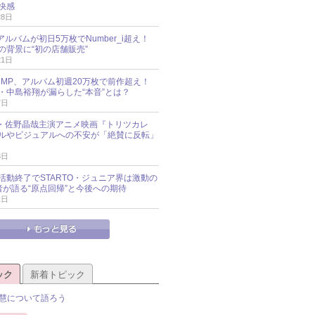
快感
28日
新アルバムが初日5万枚でNumber_i超え！
の背景に“初の店舗販売”
21日
y!JUMP、アルバム初週20万枚で前作超え！
・中島裕翔が漏らした“本音”とは？
7日
oup・佐野晶哉主演アニメ映画『トリツカレ
ルやビジュアルへの不安が「絶賛に反転」
3日
活動終了でSTARTO・ジュニア界は激動の
識者が語る“原点回帰”と今後への期待
1日
ック
新着トピック
慧について語ろう