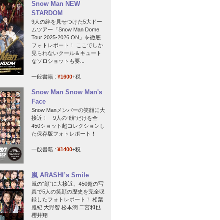
Snow Man NEW
STARDOM
9人の絆を見せつけた5大ドー
ムツアー「Snow Man Dome
Tour 2025-2026 ON」を徹底
フォトレポート！ ここでしか
見られないクール＆キュート
なソロショットも要...
一般書籍 :
¥1600
+税
Snow Man Snow Man's
Face
Snow Manメンバーの笑顔に大
接近！ 9人の“顔”だけを全
450ショット超コレクションし
た保存版フォトレポート！
一般書籍 :
¥1400
+税
嵐 ARASHI’s Smile
嵐の“顔”に大接近。450超の写
真で5人の笑顔の歴史を完全収
録したフォトレポート！ 相葉
雅紀 大野智 松本潤 二宮和也
櫻井翔