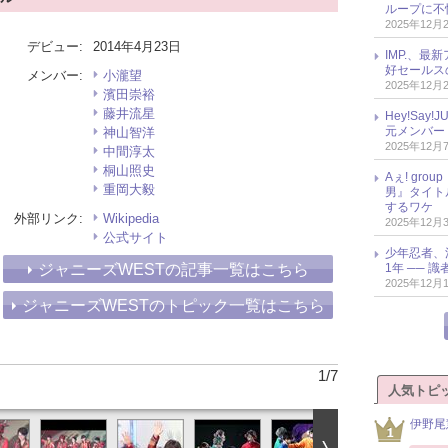
ループに不
2025年12月
デビュー:
2014年4月23日
IMP.、最
好セールス
メンバー:
小瀧望
2025年12月
濱田崇裕
藤井流星
Hey!Sa
元メンバー
神山智洋
2025年12月
中間淳太
桐山照史
Aぇ! gr
重岡大毅
男』タイト
するワケ
外部リンク:
Wikipedia
2025年12月
公式サイト
少年忍者、
1年 ── 
ジャニーズWESTの記事一覧はこちら
2025年12月
ジャニーズWESTのトピック一覧はこちら
1
/
7
人気トピ
伊野尾