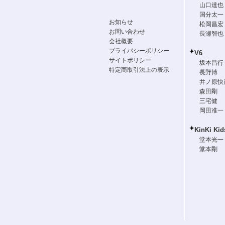
山口達也
国分太一
お知らせ
松岡昌宏
お問い合わせ
長瀬智也
会社概要
プライバシーポリシー
V6
サイトポリシー
坂本昌行
特定商取引法上の表示
長野博
井ノ原快
森田剛
三宅健
岡田准一
KinKi Kid
堂本光一
堂本剛