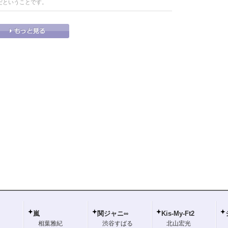
だということです。
嵐
関ジャニ∞
Kis-My-Ft2
相葉雅紀
渋谷すばる
北山宏光