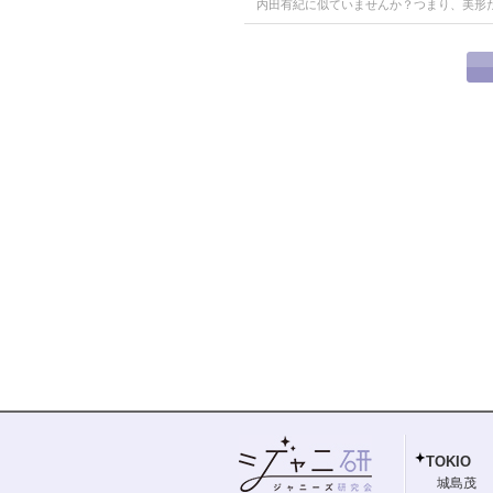
内田有紀に似ていませんか？つまり、美形
TOKIO
城島茂