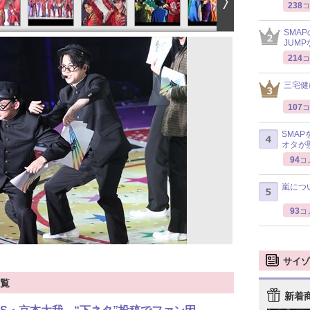
238
コ
SMA
JUM
214
コ
三宅健
107
コ
SMA
オタが
94
コ
嵐につ
93
コ
サイゾ
一覧
新着