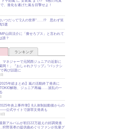
“ドヤ顔嵐”に“女装嵐”まで!? 6枚の写真
で、進化を遂げた嵐を目撃せよ！
idsはいつだって“2人の世界”……!? 思わず笑
真5選
y!JUMP山田涼介に「痩せろブス」と言われて
は誰？
ランキング
、マネジャーで元関西ジュニアの近影に
菊岡！」『おしゃれクリップ』“バックシ
”で再び話題に
2日
O 2025年総まとめ】嵐の活動終了発表に
N、TOKIO解散、ジュニア再編……波乱の一
る
日
esz 2025年炎上事件簿】8人体制始動後からの
――公式サイトで謝罪文発表も
31日
最新アルバムが初日22万超えの好調発進
…狩野英孝の提供曲めぐりファンが先輩グ