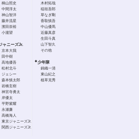
桐山照史
木村拓哉
中間淳太
稲垣吾郎
神山智洋
草なぎ剛
藤井流星
香取慎吾
濱田崇裕
中山優馬
小瀧望
近藤真彦
生田斗真
ジャニーズJr.
山下智久
その他
京本大我
田中樹
少年隊
高地優吾
松村北斗
錦織一清
ジェシー
東山紀之
森本慎太郎
植草克秀
岩橋玄樹
神宮寺勇太
岸優太
平野紫耀
永瀬廉
高橋海人
東京ジャニーズJr.
関西ジャニーズJr.