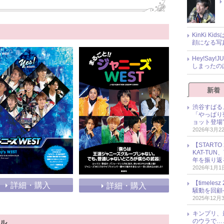
KinKi K
顔になる写
Hey!Sa
しまったの
新着
渋谷すばる
「やっぱり
ョット登場
2026年3月2
【START
KAT-TU
年を振り返
2026年1月1
【timel
詳細・購入
詳細・購入
騒動を回顧
2025年12月
キンプリ、
のウラで…
ール