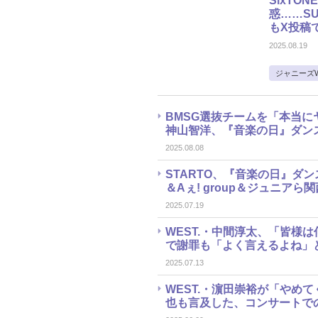
SixTO
惑……SU
もX投稿
2025.08.19
ジャニーズW
BMSG選抜チームを「本当に
神山智洋、『音楽の日』ダン
2025.08.08
STARTO、『音楽の日』ダ
＆Aぇ! group＆ジュニア
2025.07.19
WEST.・中間淳太、「皆様
で謝罪も「よく言えるよね」
2025.07.13
WEST.・濵田崇裕が「やめてく
也も言及した、コンサートでの