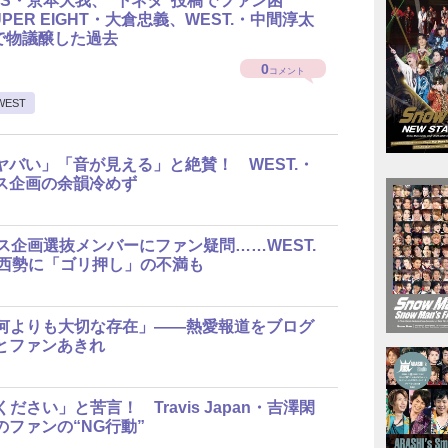
NES・京本大我、“下ネタ”投稿でファン困
PER EIGHT・大倉忠義、WEST.・中間淳太
で物議醸した過去
0
コメント
EST
ヤバい」「音が見える」と絶賛！ WEST.・
ス企画の余韻冷めず
ンス企画選抜メンバーにファン疑問……WEST.
ら関西勢に「ゴリ押し」の不満も
は何よりも大切な存在」――熱愛報道をブログ
とファンあきれ
ださい」と苦言！ Travis Japan・吉澤閑
ファンの“NG行動”