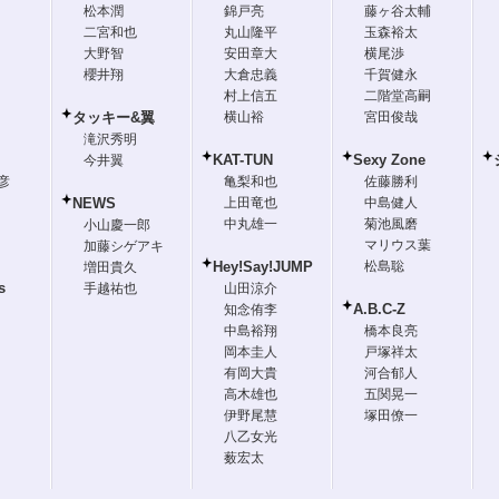
松本潤
錦戸亮
藤ヶ谷太輔
二宮和也
丸山隆平
玉森裕太
大野智
安田章大
横尾渉
櫻井翔
大倉忠義
千賀健永
村上信五
二階堂高嗣
タッキー&翼
横山裕
宮田俊哉
滝沢秀明
KAT-TUN
Sexy Zone
今井翼
彦
亀梨和也
佐藤勝利
NEWS
上田竜也
中島健人
中丸雄一
菊池風磨
小山慶一郎
マリウス葉
加藤シゲアキ
Hey!Say!JUMP
松島聡
増田貴久
s
手越祐也
山田涼介
A.B.C-Z
知念侑李
中島裕翔
橋本良亮
岡本圭人
戸塚祥太
有岡大貴
河合郁人
高木雄也
五関晃一
伊野尾慧
塚田僚一
八乙女光
薮宏太