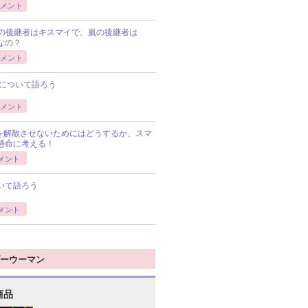
メント
Pの後継者はキスマイで、嵐の後継者は
Pなの？
メント
について語ろう
メント
Pを解散させないためにはどうするか、スマ
懸命に考える！
メント
いて語ろう
メント
ーウーマン
商品