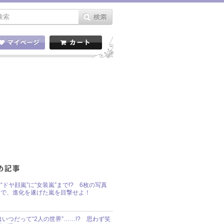
“ドヤ顔嵐”に“女装嵐”まで!? 6枚の写真
で、進化を遂げた嵐を目撃せよ！
idsはいつだって“2人の世界”……!? 思わず笑