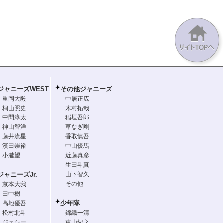
ジャニーズWEST
その他ジャニーズ
重岡大毅
中居正広
桐山照史
木村拓哉
中間淳太
稲垣吾郎
神山智洋
草なぎ剛
藤井流星
香取慎吾
濱田崇裕
中山優馬
小瀧望
近藤真彦
生田斗真
ジャニーズJr.
山下智久
その他
京本大我
田中樹
少年隊
高地優吾
松村北斗
錦織一清
ジェシー
東山紀之