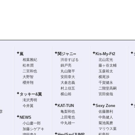
嵐
関ジャニ∞
Kis-My-Ft2
相葉雅紀
渋谷すばる
北山宏光
松本潤
錦戸亮
藤ヶ谷太輔
二宮和也
丸山隆平
玉森裕太
大野智
安田章大
横尾渉
櫻井翔
大倉忠義
千賀健永
村上信五
二階堂高嗣
タッキー&翼
横山裕
宮田俊哉
滝沢秀明
KAT-TUN
Sexy Zone
今井翼
彦
亀梨和也
佐藤勝利
NEWS
上田竜也
中島健人
中丸雄一
菊池風磨
小山慶一郎
マリウス葉
加藤シゲアキ
Hey!Say!JUMP
松島聡
増田貴久