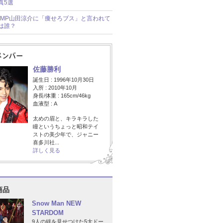
真5選
y!JUMP山田涼介に「痩せろブス」と言われて
は誰？
佐藤勝利
誕生日 : 1996年10月30日
入所 : 2010年10月
身長/体重 : 165cm/46kg
血液型 : A
太めの眉と、キラキラした
瞳というちょっと昭和テイ
ストの美少年で、ジャニー
喜多川社...
詳しく見る
商品
Snow Man NEW
STARDOM
9人の絆を見せつけた5大ドー