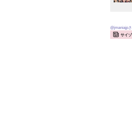
@jmania
サイゾ