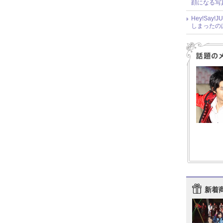
顔になる写
Hey!Sa
しまったの
新着