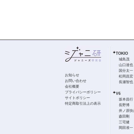
TOKIO
城島茂
山口達也
国分太一
お知らせ
松岡昌宏
お問い合わせ
長瀬智也
会社概要
プライバシーポリシー
V6
サイトポリシー
坂本昌行
特定商取引法上の表示
長野博
井ノ原快
森田剛
三宅健
岡田准一