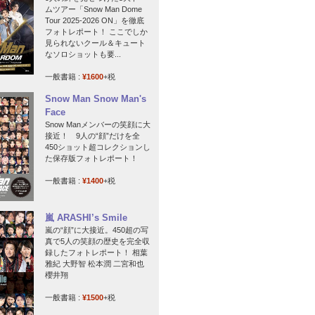
ムツアー「Snow Man Dome
Tour 2025-2026 ON」を徹底
フォトレポート！ ここでしか
見られないクール＆キュート
なソロショットも要...
一般書籍 :
¥1600
+税
Snow Man Snow Man's
Face
Snow Manメンバーの笑顔に大
接近！ 9人の“顔”だけを全
450ショット超コレクションし
た保存版フォトレポート！
一般書籍 :
¥1400
+税
嵐 ARASHI’s Smile
嵐の“顔”に大接近。450超の写
真で5人の笑顔の歴史を完全収
録したフォトレポート！ 相葉
雅紀 大野智 松本潤 二宮和也
櫻井翔
一般書籍 :
¥1500
+税