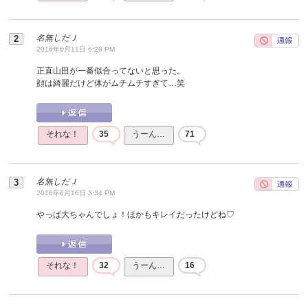
名無しだＪ
2016年6月11日 6:28 PM
正直山田が一番似合ってないと思った。
顔は綺麗だけど体がムチムチすぎて…笑
それな！
35
うーん…
71
名無しだＪ
2016年6月16日 3:34 PM
やっぱ大ちゃんでしょ！ほかもキレイだったけどね♡
それな！
32
うーん…
16