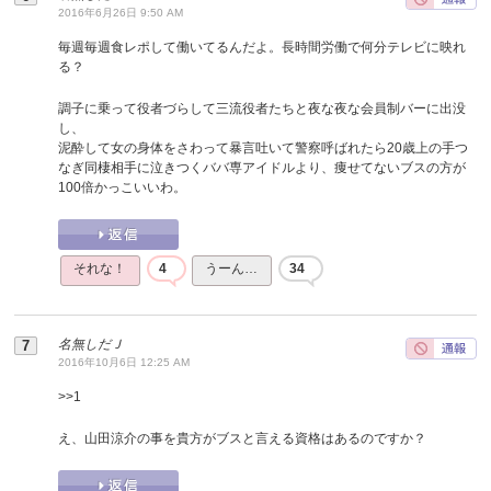
2016年6月26日 9:50 AM
毎週毎週食レポして働いてるんだよ。長時間労働で何分テレビに映れ
る？
調子に乗って役者づらして三流役者たちと夜な夜な会員制バーに出没
し、
泥酔して女の身体をさわって暴言吐いて警察呼ばれたら20歳上の手つ
なぎ同棲相手に泣きつくババ専アイドルより、痩せてないブスの方が
100倍かっこいいわ。
それな！
4
うーん…
34
名無しだＪ
2016年10月6日 12:25 AM
>>
1
え、山田涼介の事を貴方がブスと言える資格はあるのですか？