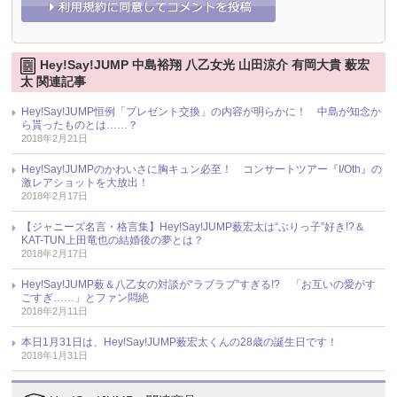
Hey!Say!JUMP 中島裕翔 八乙女光 山田涼介 有岡大貴 薮宏
太 関連記事
Hey!Say!JUMP恒例「プレゼント交換」の内容が明らかに！ 中島が知念か
ら貰ったものとは……？
2018年2月21日
Hey!Say!JUMPのかわいさに胸キュン必至！ コンサートツアー『I/Oth』の
激レアショットを大放出！
2018年2月17日
【ジャニーズ名言・格言集】Hey!Say!JUMP薮宏太は“ぶりっ子”好き!?＆
KAT-TUN上田竜也の結婚後の夢とは？
2018年2月17日
Hey!Say!JUMP薮＆八乙女の対談が“ラブラブ”すぎる!? 「お互いの愛がす
ごすぎ……」とファン悶絶
2018年2月11日
本日1月31日は、Hey!Say!JUMP薮宏太くんの28歳の誕生日です！
2018年1月31日