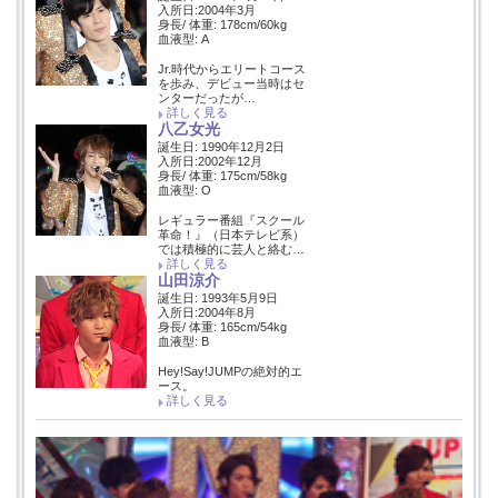
入所日:2004年3月
身長/ 体重: 178cm/60kg
血液型: A
Jr.時代からエリートコース
を歩み、デビュー当時はセ
ンターだったが…
詳しく見る
八乙女光
誕生日: 1990年12月2日
入所日:2002年12月
身長/ 体重: 175cm/58kg
血液型: O
レギュラー番組『スクール
革命！』（日本テレビ系）
では積極的に芸人と絡む…
詳しく見る
山田涼介
誕生日: 1993年5月9日
入所日:2004年8月
身長/ 体重: 165cm/54kg
血液型: B
Hey!Say!JUMPの絶対的エ
ース。
詳しく見る