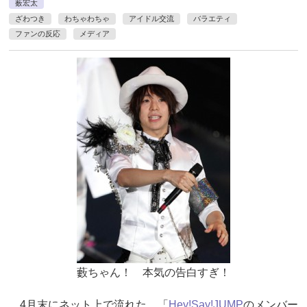
薮宏太
ざわつき
わちゃわちゃ
アイドル交流
バラエティ
ファンの反応
メディア
藪ちゃん！ 本気の告白すぎ！
4月末にネット上で流れた、「
Hey!Say!JUMP
のメンバー