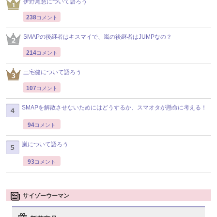
伊野尾慧について語ろう
238
コメント
SMAPの後継者はキスマイで、嵐の後継者はJUMPなの？
214
コメント
三宅健について語ろう
107
コメント
SMAPを解散させないためにはどうするか、スマオタが懸命に考える！
94
コメント
嵐について語ろう
93
コメント
サイゾーウーマン