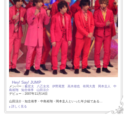
Hey! Say! JUMP
メンバー：
薮宏太
八乙女光
伊野尾慧
高木雄也
有岡大貴
岡本圭人
中
島裕翔
知念侑李
山田涼介
デビュー：2007年11月14日
山田涼介・知念侑李・中島裕翔・岡本圭人といった年少組である…
詳しく見る