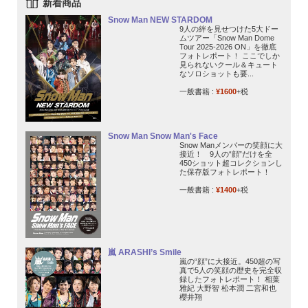
新着商品
Snow Man NEW STARDOM
9人の絆を見せつけた5大ドー
ムツアー「Snow Man Dome
Tour 2025-2026 ON」を徹底
フォトレポート！ ここでしか
見られないクール＆キュート
なソロショットも要...
一般書籍 :
¥1600
+税
Snow Man Snow Man's Face
Snow Manメンバーの笑顔に大
接近！ 9人の“顔”だけを全
450ショット超コレクションし
た保存版フォトレポート！
一般書籍 :
¥1400
+税
嵐 ARASHI’s Smile
嵐の“顔”に大接近。450超の写
真で5人の笑顔の歴史を完全収
録したフォトレポート！ 相葉
雅紀 大野智 松本潤 二宮和也
櫻井翔