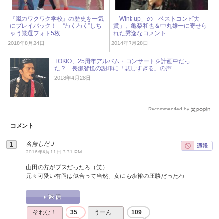
『嵐のワクワク学校』の歴史を一気
「Wink up」の「ベストコンビ大
にプレイバック！ “わくわく”しち
賞」、亀梨和也＆中丸雄一に寄せら
ゃう厳選フォト5枚
れた秀逸なコメント
2018年8月24日
2014年7月28日
TOKIO、25周年アルバム・コンサートを計画中だっ
た？ 長瀬智也の謝罪に「悲しすぎる」の声
2018年4月28日
Recommended by
コメント
名無しだＪ
2016年6月11日 3:31 PM
山田の方がブスだったろ（笑）
元々可愛い有岡は似合って当然、女にも余裕の圧勝だったわ
それな！
35
うーん…
109