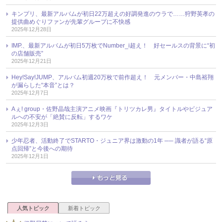
キンプリ、最新アルバムが初日22万超えの好調発進のウラで……狩野英孝の
提供曲めぐりファンが先輩グループに不快感
2025年12月28日
IMP.、最新アルバムが初日5万枚でNumber_i超え！ 好セールスの背景に“初
の店舗販売”
2025年12月21日
Hey!Say!JUMP、アルバム初週20万枚で前作超え！ 元メンバー・中島裕翔
が漏らした“本音”とは？
2025年12月7日
Aぇ! group・佐野晶哉主演アニメ映画『トリツカレ男』タイトルやビジュア
ルへの不安が「絶賛に反転」するワケ
2025年12月3日
少年忍者、活動終了でSTARTO・ジュニア界は激動の1年 ── 識者が語る“原
点回帰”と今後への期待
2025年12月1日
人気トピック
新着トピック