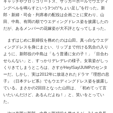
キャッチやブロッコリートス、サッカーボールでウエディ
ングベルを鳴らすという3つの“ちょい足し”を行った。新
郎・新婦・司会・列席者の配役は企画ごとに変わり、山
田、中島、有岡の順でウエディングドレス姿を披露したの
だが、あるメンバーの花嫁姿が大不評となってしまった。
まずはじめに新婦役を務めたのは山田。真っ白なウエデ
ィングドレスを身にまとい、リップまで付ける気合の入り
ように、新郎役の中島は「もう普通に女の子！」「目合わ
せらんない」と、すっかりデレデレの様子。女装姿がしっ
くりきてしまうところは、さすがHey!Say!JUMPのセンタ
ーだ。しかし、実は2012年に放送されたドラマ『理想の息
子』（日本テレビ系）でもウエディングドレス姿を披露し
ている。まさかの2回目となった山田は、「初めてって言
いたいんだけど、あるんだよね！」と、笑いをとってい
た。