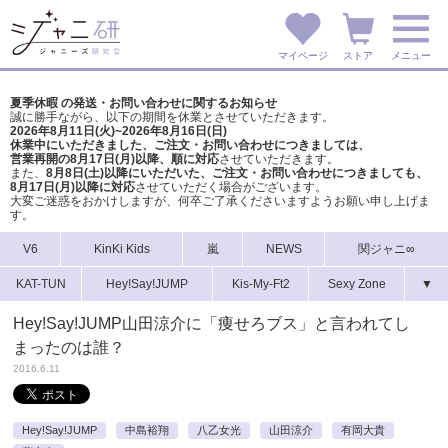
マイページ
ストア
メニュー
夏季休暇 の発送・お問い合わせに関するお知らせ
誠に勝手ながら、以下の期間を休業とさせていただきます。
2026年8月11日(火)~2026年8月16日(日)
休業中にいただきました、ご注文・お問い合わせにつきましては、
営業再開の8月17日(月)以降、順に対応
させていただきます。
また、
8月8日(土)以降にいただいた、ご注文・
お問い合わせにつきましても、
8月17日(月)以降に対応
させていただく場合がございます。
大変ご迷惑をおかけしますが、
何卒ご了承くださいますようお願い申し上げま
す。
V6
KinKi Kids
嵐
NEWS
関ジャニ∞
KAT-TUN
Hey!Say!JUMP
Kis-My-Ft2
Sexy Zone
▼
Hey!Say!JUMP山田涼介に「痩せろブス」と言われてし
まったのは誰？
2016.6.11
Hey!Say!JUMP
中島裕翔
八乙女光
山田涼介
有岡大貴