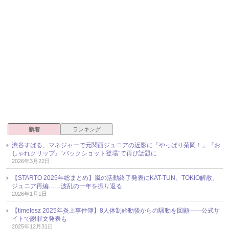
新着
ランキング
渋谷すばる、マネジャーで元関西ジュニアの近影に「やっぱり菊岡！」『お
しゃれクリップ』“バックショット登場”で再び話題に
2026年3月22日
【STARTO 2025年総まとめ】嵐の活動終了発表にKAT-TUN、TOKIO解散、
ジュニア再編……波乱の一年を振り返る
2026年1月1日
【timelesz 2025年炎上事件簿】8人体制始動後からの騒動を回顧――公式サ
イトで謝罪文発表も
2025年12月31日