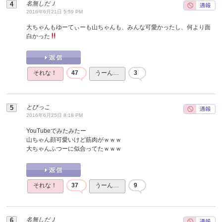
名無しだＪ
2016年6月21日 5:59 PM
大ちゃんもゆーてぃーも山ちゃんも、みんな可愛かったし、何より面
白かった
それな！
47
うーん…
3
とびっこ
2016年6月25日 8:18 PM
YouTubeでみたみたー
山ちゃん顔可愛いけど筋肉がｗｗｗ
大ちゃんふつーに似合ってたｗｗｗ
それな！
37
うーん…
9
名無しだＪ