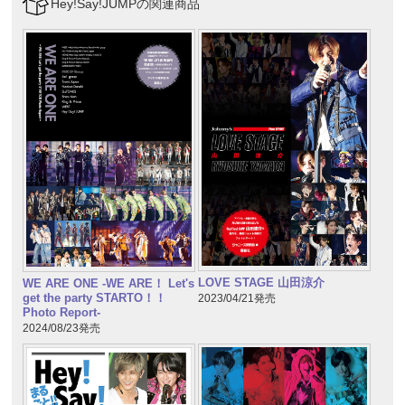
Hey!Say!JUMPの関連商品
LOVE STAGE 山田涼介
WE ARE ONE -WE ARE！ Let's
get the party STARTO！！
2023/04/21発売
Photo Report-
2024/08/23発売