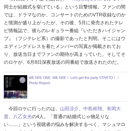
同士が結婚式を挙げている」という目撃情報。ファンの間
では、ドラマなのか、コンサートのためのVTR収録なのか
と憶測が盛り上がったが、その後、5月に発売されたテレ
ビ情報誌で、彼らのレギュラー番組『いただきハイジャン
プ』（フジテレビ系）の撮影であったと判明。そこにはウ
エディングドレスを着たメンバーの写真が掲載されてお
り、放送当日までファンの期待が高まっていた。そしてそ
のロケが、6月8日深夜放送の同番組で放送されたのだ。
WE ARE ONE -WE ARE！ Let's get the party STARTO！！
Photo Report-
今回ロケに行ったのは、
山田涼介
、
中島裕翔
、
有岡大
貴
、
八乙女光
の4人。「普通の結婚式じゃ物足りな
い……」という視聴者の悩みを解決するべく、マシュマロ