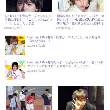
Kis-My-Ft2玉森裕太、ファンからの
物議を醸した『めざまし』ロケ、放
手紙に便乗して「ニカちゃんはポン
送されず！ Hey!Say!JUMP山田＆
コツ」と言いたい放題
伊野尾の「差別的な発言」は謎のま
ま
2018年6月17日
2017年12月1日
Hey!Say!JUMP有岡・岡本が「ロミジュリ」を振り返り、
「謎の衣装ね」！
2017年3月22日
Hey!Say!JUMP有岡のレポートがかわいすぎ！ 食パン型
クッションに挟まれ「有岡サンド、召し上がれ」
2018年6月14日