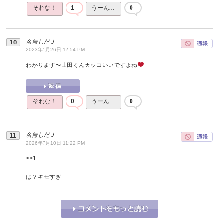
それな！
1
うーん…
0
名無しだＪ
2023年1月26日 12:54 PM
わかります〜山田くんカッコいいですよね
それな！
0
うーん…
0
名無しだＪ
2026年7月10日 11:22 PM
>>
1
は？キモすぎ
それな！
0
うーん…
0