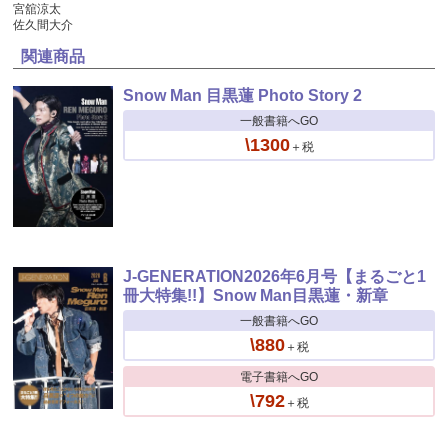
宮舘涼太
佐久間大介
関連商品
Snow Man 目黒蓮 Photo Story 2
一般書籍へGO
\1300
＋税
J-GENERATION2026年6月号【まるごと1
冊大特集!!】Snow Man目黒蓮・新章
一般書籍へGO
\880
＋税
電子書籍へGO
\792
＋税