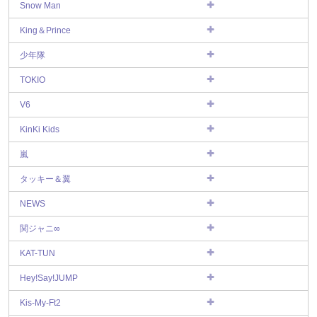
Snow Man
King＆Prince
少年隊
TOKIO
V6
KinKi Kids
嵐
タッキー＆翼
NEWS
関ジャニ∞
KAT-TUN
Hey!Say!JUMP
Kis-My-Ft2