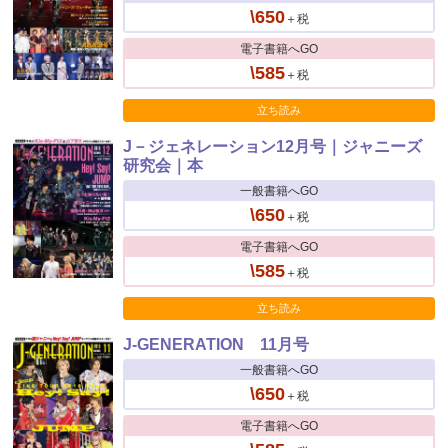
\650
＋税
電子書籍へGO
\585
＋税
立ち読み
J－ジェネレーション12月号｜ジャニーズ
研究会｜本
一般書籍へGO
\650
＋税
電子書籍へGO
\585
＋税
立ち読み
J-GENERATION 11月号
一般書籍へGO
\650
＋税
電子書籍へGO