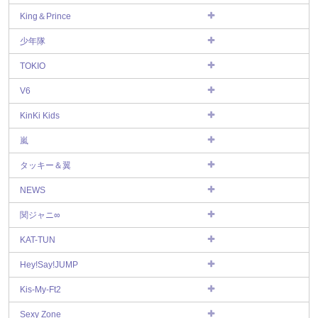
King＆Prince
少年隊
TOKIO
V6
KinKi Kids
嵐
タッキー＆翼
NEWS
関ジャニ∞
KAT-TUN
Hey!Say!JUMP
Kis-My-Ft2
Sexy Zone