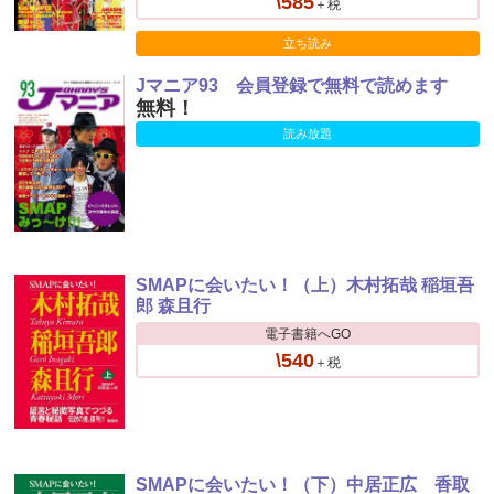
\585
＋税
立ち読み
Jマニア93 会員登録で無料で読めます
無料！
読み放題
SMAPに会いたい！（上）木村拓哉 稲垣吾
郎 森且行
電子書籍へGO
\540
＋税
SMAPに会いたい！（下）中居正広 香取