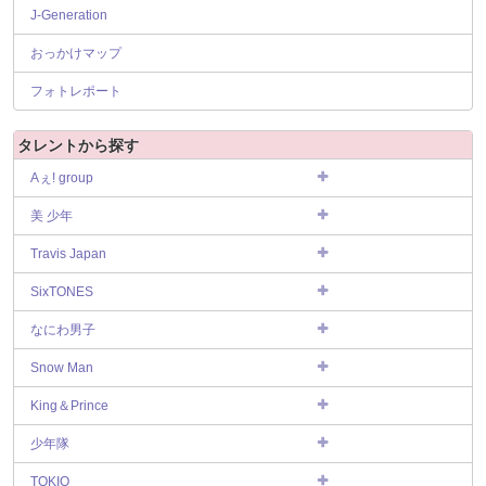
J-Generation
おっかけマップ
フォトレポート
タレントから探す
Aぇ! group
美 少年
Travis Japan
SixTONES
なにわ男子
Snow Man
King＆Prince
少年隊
TOKIO