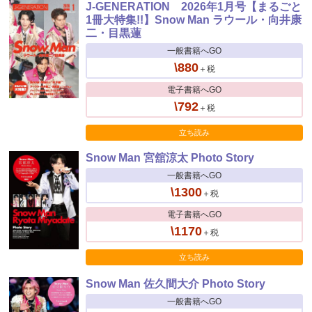
J-GENERATION 2026年1月号【まるごと
1冊大特集!!】Snow Man ラウール・向井康
二・目黒蓮
一般書籍へGO
\880
＋税
電子書籍へGO
\792
＋税
立ち読み
Snow Man 宮舘涼太 Photo Story
一般書籍へGO
\1300
＋税
電子書籍へGO
\1170
＋税
立ち読み
Snow Man 佐久間大介 Photo Story
一般書籍へGO