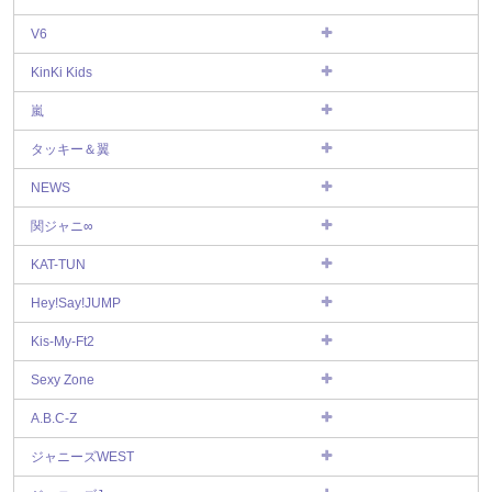
V6
KinKi Kids
嵐
タッキー＆翼
NEWS
関ジャニ∞
KAT-TUN
Hey!Say!JUMP
Kis-My-Ft2
Sexy Zone
A.B.C-Z
ジャニーズWEST