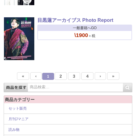
目黒蓮アーカイブス Photo Report
一般書籍へGO
\1900
＋税
«
‹
2
3
4
›
»
1
商品カテゴリー
セット販売
月刊Jマニア
読み物