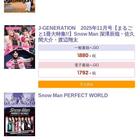
J-GENERATION 2025年11月号【まるご
と1冊大特集!!】Snow Man 深澤辰哉・佐久
間大介・渡辺翔太
一般書籍へGO
\880
＋税
電子書籍へGO
\792
＋税
立ち読み
Snow Man PERFECT WORLD