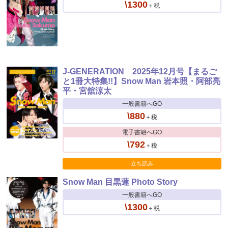
\1300
＋税
J-GENERATION 2025年12月号【まるご
と1冊大特集!!】Snow Man 岩本照・阿部亮
平・宮舘涼太
一般書籍へGO
\880
＋税
電子書籍へGO
\792
＋税
立ち読み
Snow Man 目黒蓮 Photo Story
一般書籍へGO
\1300
＋税